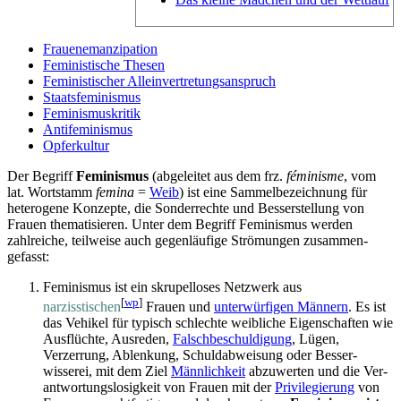
Frauenemanzipation
Feministische Thesen
Feministischer Alleinvertretungsanspruch
Staatsfeminismus
Feminismuskritik
Antifeminismus
Opferkultur
Der Begriff
Feminismus
(abgeleitet aus dem frz.
féminisme
, vom
lat. Wortstamm
femina
=
Weib
) ist eine Sammel­bezeichnung für
heterogene Konzepte, die Sonder­rechte und Besserstellung von
Frauen thematisieren. Unter dem Begriff Feminismus werden
zahlreiche, teilweise auch gegen­läufige Strömungen zusammen­
gefasst:
Feminismus ist ein skrupelloses Netzwerk aus
[
wp
]
narzisstischen
Frauen und
unter­würfigen Männern
. Es ist
das Vehikel für typisch schlechte weibliche Eigenschaften wie
Ausflüchte, Ausreden,
Falschbeschuldigung
, Lügen,
Verzerrung, Ablenkung, Schuld­abweisung oder Besser­
wisserei, mit dem Ziel
Männlichkeit
abzuwerten und die Ver­
antwortungs­losigkeit von Frauen mit der
Privilegierung
von