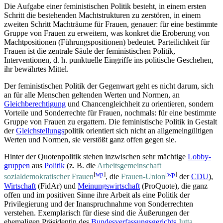
Die Aufgabe einer feministischen Politik besteht, in einem ersten
Schritt die bestehenden Macht­strukturen zu zerstören, in einem
zweiten Schritt Machträume für Frauen, genauer: für eine bestimmte
Gruppe von Frauen zu erweitern, was konkret die Eroberung von
Macht­positionen (Führungs­positionen) bedeutet. Parteilichkeit für
Frauen ist die zentrale Säule der feministischen Politik,
Interventionen, d. h. punktuelle Eingriffe ins politische Geschehen,
ihr bewährtes Mittel.
Der feministischen Politik der Gegenwart geht es nicht darum, sich
an für alle Menschen geltenden Werten und Normen, an
Gleichberechtigung
und Chancen­gleichheit zu orientieren, sondern
Vorteile und Sonder­rechte für Frauen, nochmals: für eine bestimmte
Gruppe von Frauen zu ergattern. Die feministische Politik in Gestalt
der
Gleichstellungs
­politik orientiert sich nicht an allgemein­gültigen
Werten und Normen, sie verstößt ganz offen gegen sie.
Hinter der Quotenpolitik stehen inzwischen sehr mächtige
Lobby­
gruppen
aus
Politik
(z. B. die
Arbeitsgemeinschaft
[
wp
]
[
wp
]
sozialdemokratischer Frauen
, die
Frauen-Union
der
CDU
),
Wirtschaft
(FidAr) und
Meinungswirtschaft
(ProQuote), die ganz
offen und im positiven Sinne ihre Arbeit als eine Politik der
Privilegierung und der Inanspruch­nahme von Sonder­rechten
verstehen. Exemplarisch für diese sind die Äußerungen der
ehemaligen Präsidentin des
Bundesverfassungsgerichts
Jutta