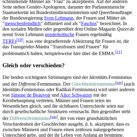
schminkende Männer als "Frau" zu akzeptieren. Auf der anderen
Seite stehen Gender-Apologeten, darunter der Parlamentarische
Staats­sekretär im Bundes­familien­ministerium und Queer­beauftragte
der Bundesregierung
Sven Lehmann
, der Frauen und Mütter als
"
menschen­feindlich
" diffamiert und als "
Faschos
" bezeichnet. In
den sozialen Medien oder gegenüber dem Online-Magazin
Queer.de
nennt Sven Lehmann
gender­kritische
Frauen regelmäßig
[10]
TERFs
, was eine degradierende Abkürzung für Frauen ist, die
das Transgender-Mantra "Transfrauen sind Frauen" für
[11]
problematisch halten, beispielsweise hier über die EMMA.
Gleich oder verschieden?
Die beiden wichtigsten Strömungen sind der
Identitäts
-Feminismus
[
wp
]
und der
Differenz
-Feminismus. Der
Gleichheitsfeminismus
(auch
Identitäts-Feminismus oder Radikal-Feminismus) wird unter anderen
von
Simone de Beauvoir
und
Alice Schwarzer
mit der
Kernbehauptung vertreten, Männer und Frauen seien im
Wesentlichen gleich, und die sichtbaren Unterschiede seien nur
durch gesellschaftliche Strukturen verursacht. Ihm gegenüber steht
[
wp
]
der
Differenz­feminismus
, der von einer grund­sätzlichen
Verschiedenheit der Geschlechter ausgeht, d. h. akzeptiert, dass es
zwischen Männern und Frauen einen zeitlosen natur­gegebenen
Unterschied gebe, und der ihr Leben von Anfang an bestimme.