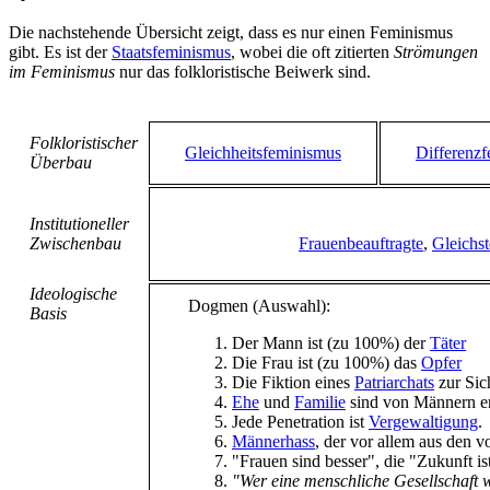
Die nachstehende Übersicht zeigt, dass es nur einen Feminismus
gibt. Es ist der
Staatsfeminismus
, wobei die oft zitierten
Strömungen
im Feminismus
nur das folkloristische Beiwerk sind.
Folkloristischer
Gleichheitsfeminismus
Differenz
Überbau
Institutioneller
Zwischenbau
Frauenbeauftragte
,
Gleichst
Ideologische
Dogmen (Auswahl):
Basis
Der Mann ist (zu 100%) der
Täter
Die Frau ist (zu 100%) das
Opfer
Die Fiktion eines
Patriarchats
zur Sic
Ehe
und
Familie
sind von Männern er
Jede Penetration ist
Vergewaltigung
.
Männerhass
, der vor allem aus den v
"Frauen sind besser", die "Zukunft ist
"Wer eine menschliche Gesellschaft w