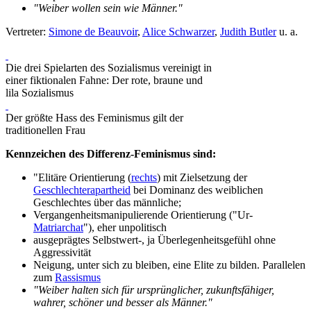
"Weiber wollen sein wie Männer."
Vertreter:
Simone de Beauvoir
,
Alice Schwarzer
,
Judith Butler
u. a.
Die drei Spielarten des Sozialis­mus vereinigt in
einer fiktionalen Fahne: Der rote, braune und
lila Sozialismus
Der größte Hass des Feminis­mus gilt der
traditionellen Frau
Kennzeichen des Differenz-Feminismus sind:
"Elitäre Orientierung (
rechts
) mit Zielsetzung der
Geschlechterapartheid
bei Dominanz des weiblichen
Geschlechtes über das männliche;
Vergangenheitsmanipulierende Orientierung ("Ur-
Matriarchat
"), eher unpolitisch
ausgeprägtes Selbstwert-, ja Überlegenheitsgefühl ohne
Aggressivität
Neigung, unter sich zu bleiben, eine Elite zu bilden. Parallelen
zum
Rassismus
"Weiber halten sich für ursprünglicher, zukunftsfähiger,
wahrer, schöner und besser als Männer."