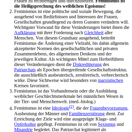
Frauen zu rechtfertigen und durch­zusetzen.
Feminismus ist
die Heilig­sprechung des weiblichen Egoismus!
Feminismus ist eine politische und soziale Bewegung, die
ausgehend von Bedürfnissen und Interessen der Frauen,
Gesellschaften grundlegend zu deren Gunsten verändern will.
Wichtigster Vorwand für diese Veränderungen bietet ihnen die
Aufklärung
mit ihrer Forderung nach
Gleichheit
aller
Menschen. Von diesem Grundsatz ausgehend, betreibt
Feminismus die Änderung einer Vielzahl, bis dahin allgemein
akzeptierter Normen des gesellschaftlichen und privaten
Zusammen­lebens, des allgemeinen Denkens und der
jeweiligen Kultur. Als wichtigstes Mittel zum Herbeiführen
dieser Veränderungen dient die
Diskreditierung
des
Patriarchats
als Epochen übergreifende Gesellschafts­struktur,
die ausschließlich ausbeuterisch, zerstörerisch, verbrecherisch
wirke. Diese Sichtweise wird besonders von
marxistischen
Kreisen favorisiert.
Feminismus ist das Vorhandensein oder die Ausbildung
weiblicher Geschlechts­merkmale bei männlichen Wesen in
der Tier- und Menschen­welt. (med.-biolog.)
[2]
Feminismus ist eine
Ideologie
, die der
Frauenbevorzugung
,
Ausbeutung der Männer und
Familienzerstörung
dient. Zur
Erreichung der Ziele wird eine ausgeprägte Klage- und
Opferkultur
gepflegt. Feminismus ist oft von
Sexismus
und
Misandrie
begleitet. Das Patriarchat legitimiert als