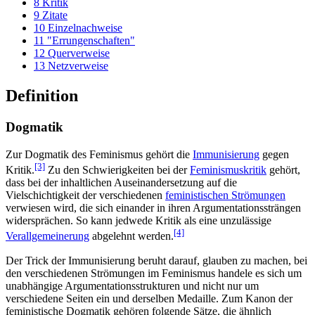
8
Kritik
9
Zitate
10
Einzelnachweise
11
"Errungenschaften"
12
Querverweise
13
Netzverweise
Definition
Dogmatik
Zur Dogmatik des Feminismus gehört die
Immunisierung
gegen
[3]
Kritik.
Zu den Schwierigkeiten bei der
Feminismuskritik
gehört,
dass bei der inhaltlichen Aus­einander­setzung auf die
Vielschichtigkeit der verschiedenen
feministischen Strömungen
verwiesen wird, die sich einander in ihren Argumentations­strängen
widersprächen. So kann jedwede Kritik als eine unzulässige
[4]
Verallgemeinerung
abgelehnt werden.
Der Trick der Immunisierung beruht darauf, glauben zu machen, bei
den verschiedenen Strömungen im Feminismus handele es sich um
unabhängige Argumentations­strukturen und nicht nur um
verschiedene Seiten ein und derselben Medaille. Zum Kanon der
feministische Dogmatik gehören folgende Sätze, die ähnlich