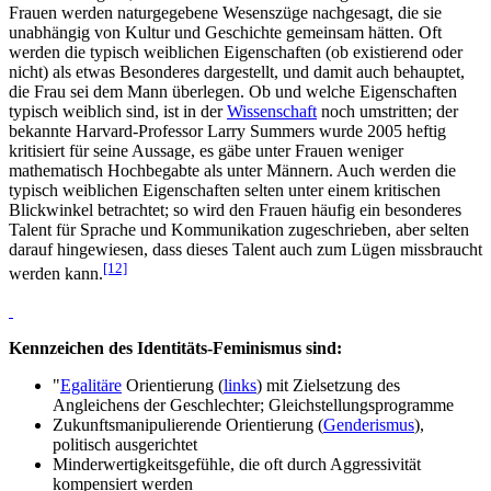
Frauen werden natur­gegebene Wesenszüge nachgesagt, die sie
unabhängig von Kultur und Geschichte gemeinsam hätten. Oft
werden die typisch weiblichen Eigenschaften (ob existierend oder
nicht) als etwas Besonderes dargestellt, und damit auch behauptet,
die Frau sei dem Mann überlegen. Ob und welche Eigenschaften
typisch weiblich sind, ist in der
Wissenschaft
noch umstritten; der
bekannte Harvard-Professor Larry Summers wurde 2005 heftig
kritisiert für seine Aussage, es gäbe unter Frauen weniger
mathematisch Hochbegabte als unter Männern. Auch werden die
typisch weiblichen Eigenschaften selten unter einem kritischen
Blickwinkel betrachtet; so wird den Frauen häufig ein besonderes
Talent für Sprache und Kommunikation zugeschrieben, aber selten
darauf hingewiesen, dass dieses Talent auch zum Lügen missbraucht
[12]
werden kann.
Kennzeichen des Identitäts-Feminismus sind:
"
Egalitäre
Orientierung (
links
) mit Zielsetzung des
Angleichens der Geschlechter; Gleichstellungs­programme
Zukunftsmanipulierende Orientierung (
Genderismus
),
politisch ausgerichtet
Minderwertigkeitsgefühle, die oft durch Aggressivität
kompensiert werden