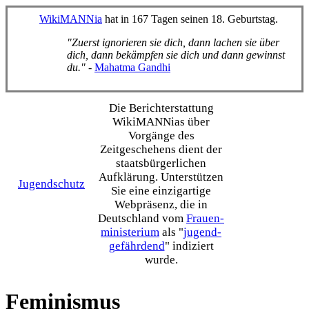
WikiMANNia
hat in 167 Tagen seinen 18. Geburtstag.
"Zuerst ignorieren sie dich, dann lachen sie über
dich, dann bekämpfen sie dich und dann gewinnst
du."
-
Mahatma Gandhi
Die Bericht­erstattung
WikiMANNias über
Vorgänge des
Zeitgeschehens dient der
staats­bürgerlichen
Aufklärung. Unterstützen
Jugendschutz
Sie eine einzig­artige
Webpräsenz, die in
Deutschland vom
Frauen­
ministerium
als "
jugend­
gefährdend
" indiziert
wurde.
Feminismus