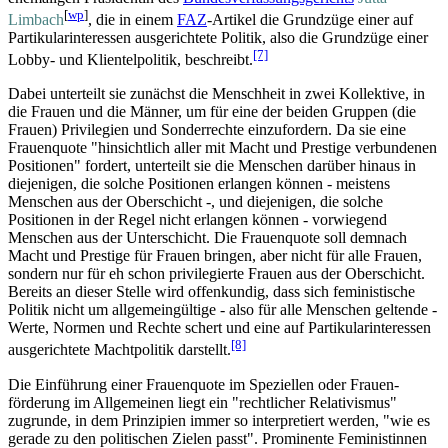
[
wp
]
Limbach
, die in einem
FAZ
-Artikel die Grundzüge einer auf
Partikular­interessen ausgerichtete Politik, also die Grundzüge einer
[7]
Lobby- und Klientel­politik, beschreibt.
Dabei unterteilt sie zunächst die Menschheit in zwei Kollektive, in
die Frauen und die Männer, um für eine der beiden Gruppen (die
Frauen) Privilegien und Sonder­rechte einzufordern. Da sie eine
Frauenquote "hinsichtlich aller mit Macht und Prestige verbundenen
Positionen" fordert, unterteilt sie die Menschen darüber hinaus in
diejenigen, die solche Positionen erlangen können - meistens
Menschen aus der Oberschicht -, und diejenigen, die solche
Positionen in der Regel nicht erlangen können - vorwiegend
Menschen aus der Unterschicht. Die Frauenquote soll demnach
Macht und Prestige für Frauen bringen, aber nicht für alle Frauen,
sondern nur für eh schon privilegierte Frauen aus der Oberschicht.
Bereits an dieser Stelle wird offenkundig, dass sich feministische
Politik nicht um allgemein­gültige - also für alle Menschen geltende -
Werte, Normen und Rechte schert und eine auf Partikular­interessen
[8]
ausgerichtete Machtpolitik darstellt.
Die Einführung einer Frauenquote im Speziellen oder Frauen­
förderung im Allgemeinen liegt ein "rechtlicher Relativismus"
zugrunde, in dem Prinzipien immer so interpretiert werden, "wie es
gerade zu den politischen Zielen passt". Prominente Feministinnen