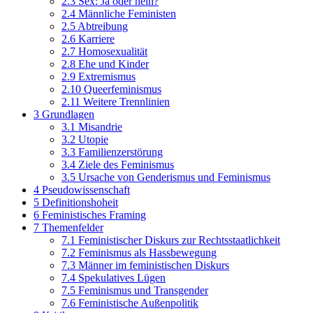
2.3
Sex: Ja oder nein?
2.4
Männliche Feministen
2.5
Abtreibung
2.6
Karriere
2.7
Homosexualität
2.8
Ehe und Kinder
2.9
Extremismus
2.10
Queerfeminismus
2.11
Weitere Trennlinien
3
Grundlagen
3.1
Misandrie
3.2
Utopie
3.3
Familienzerstörung
3.4
Ziele des Feminismus
3.5
Ursache von Genderismus und Feminismus
4
Pseudowissenschaft
5
Definitionshoheit
6
Feministisches Framing
7
Themenfelder
7.1
Feministischer Diskurs zur Rechtsstaatlichkeit
7.2
Feminismus als Hassbewegung
7.3
Männer im feministischen Diskurs
7.4
Spekulatives Lügen
7.5
Feminismus und Transgender
7.6
Feministische Außenpolitik