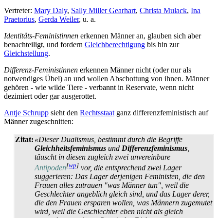
Vertreter:
Mary Daly
,
Sally Miller Gearhart
,
Christa Mulack
,
Ina
Praetorius
,
Gerda Weiler
, u. a.
Identitäts-Feministinnen
erkennen Männer an, glauben sich aber
benachteiligt, und fordern
Gleichberechtigung
bis hin zur
Gleichstellung
.
Differenz-Feministinnen
erkennen Männer nicht (oder nur als
notwendiges Übel) an und wollen Abschottung von ihnen. Männer
gehören - wie wilde Tiere - verbannt in Reservate, wenn nicht
dezimiert oder gar ausgerottet.
Antje Schrupp
sieht den
Rechtsstaat
ganz differenz­feministisch auf
Männer zugeschnitten:
Zitat:
«Dieser Dualismus, bestimmt durch die Begriffe
Gleichheits­feminismus
und
Differenz­feminismus
,
täuscht in diesen zugleich zwei unvereinbare
[
wp
]
Antipoden
vor, die entsprechend zwei Lager
suggerieren: Das Lager derjenigen Feministen, die den
Frauen alles zutrauen "was Männer tun", weil die
Geschlechter angeblich gleich sind, und das Lager derer,
die den Frauen ersparen wollen, was Männern zugemutet
wird, weil die Geschlechter eben nicht als gleich