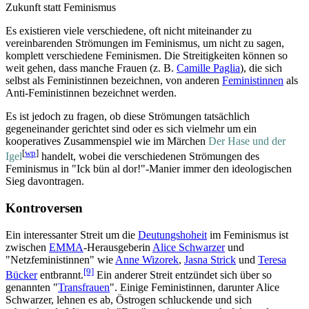
Zukunft statt Feminismus
Es existieren viele verschiedene, oft nicht miteinander zu
vereinbarenden Strömungen im Feminismus, um nicht zu sagen,
komplett verschiedene Feminismen. Die Streitigkeiten können so
weit gehen, dass manche Frauen (z. B.
Camille Paglia
), die sich
selbst als Feministinnen bezeichnen, von anderen
Feministinnen
als
Anti-Feministinnen bezeichnet werden.
Es ist jedoch zu fragen, ob diese Strömungen tatsächlich
gegeneinander gerichtet sind oder es sich vielmehr um ein
kooperatives Zusammenspiel wie im Märchen
Der Hase und der
[
wp
]
Igel
handelt, wobei die verschiedenen Strömungen des
Feminismus in "Ick bün al dor!"-Manier immer den ideologischen
Sieg davontragen.
Kontroversen
Ein interessanter Streit um die
Deutungshoheit
im Feminismus ist
zwischen
EMMA
-Herausgeberin
Alice Schwarzer
und
"Netzfeministinnen" wie
Anne Wizorek
,
Jasna Strick
und
Teresa
[9]
Bücker
entbrannt.
Ein anderer Streit entzündet sich über so
genannten "
Transfrauen
". Einige Feministinnen, darunter Alice
Schwarzer, lehnen es ab, Östrogen schluckende und sich