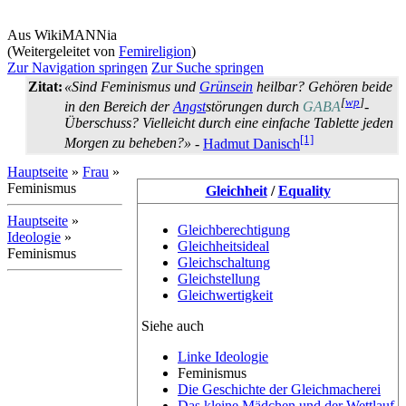
Aus WikiMANNia
(Weitergeleitet von
Femireligion
)
Zur Navigation springen
Zur Suche springen
Zitat:
«Sind Feminismus und
Grünsein
heilbar? Gehören beide
[
wp
]
in den Bereich der
Angst
­störungen durch
GABA
-
Überschuss? Vielleicht durch eine einfache Tablette jeden
[1]
Morgen zu beheben?»
-
Hadmut Danisch
Hauptseite
»
Frau
»
Feminismus
Gleichheit
/
Equality
Hauptseite
»
Gleichberechtigung
Ideologie
»
Gleichheitsideal
Feminismus
Gleichschaltung
Gleichstellung
Gleichwertigkeit
Siehe auch
Linke Ideologie
Feminismus
Die Geschichte der Gleichmacherei
Das kleine Mädchen und der Wettlauf