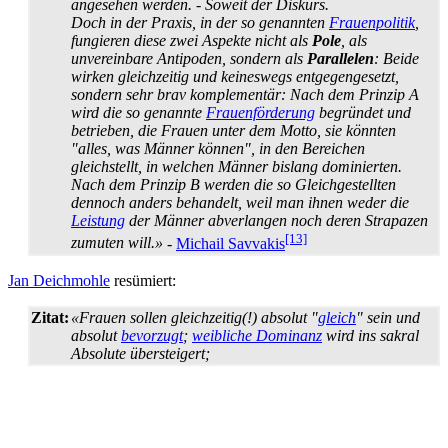
angesehen werden. - Soweit der Diskurs.
Doch in der Praxis, in der so genannten
Frauenpolitik
,
fungieren diese zwei Aspekte nicht als
Pole
, als
unvereinbare Antipoden, sondern als
Parallelen
: Beide
wirken gleichzeitig und keineswegs entgegen­gesetzt,
sondern sehr brav komplementär: Nach dem Prinzip A
wird die so genannte
Frauenförderung
begründet und
betrieben, die Frauen unter dem Motto, sie könnten
"alles, was Männer können", in den Bereichen
gleichstellt, in welchen Männer bislang dominierten.
Nach dem Prinzip B werden die so Gleichgestellten
dennoch anders behandelt, weil man ihnen weder die
Leistung
der Männer abverlangen noch deren Strapazen
[13]
zumuten will.»
-
Michail Savvakis
Jan Deichmohle
resümiert:
Zitat:
«Frauen sollen gleichzeitig(!) absolut "
gleich
" sein und
absolut
bevorzugt
;
weibliche Dominanz
wird ins sakral
Absolute übersteigert;