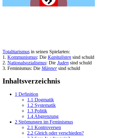
Totalitarismus
in seinen Spielarten:
1.
Kommunismus
: Die
Kapitalisten
sind schuld
2.
Nationalsozialismus
: Die
Juden
sind schuld
3. Feminismus: Die
Männer
sind schuld
Inhaltsverzeichnis
1
Definition
1.1
Dogmatik
1.2
Systematik
1.3
Politik
1.4
Abgrenzung
2
Strömungen im Feminismus
2.1
Kontroversen
2.2
Gleich oder verschieden?