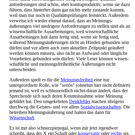
anforderungen sind schön, aber kontra­produktiv, wenn sie dazu
führen, dass hinterher dann gar nichts mehr zustande kommt,
weil man nur noch in Qualitäts­prüfungen feststeckt. Außerdem
verweise ich wieder einmal darauf, dass an Meinungs­
äußerungen viel niedrigere Anforderungen zu stellen sind als an
wissenschaftliche Ausarbeitungen, weil wissenschaftliche
Ausarbeitungen halt dann fertig sind, wenn sie fertig sind,
während Meinungs­äußerungen nicht an Hürden gebunden sein
dürfen und vor allem auch zum aktuellen Zeitpunkt geäußert
werden können müssen, also nicht an Aufwand oder längliche
Vorarbeiten gebunden sein dürfen. Viele Leser können wissen­
schaftliche und meinungs­freiheitliche Äußerungen nicht
unterscheiden.
Außerdem spielt es für die
Meinungsfreiheit
eine nur
untergeordnete Rolle, wie "seriös" (ohnehin hier nicht definiert)
jemand ist, weil es schlussendlich nichts daran ändert, dass der
Sprechende sich nach deren Kenntnis­nahme seine Meinung
gebildet hat. Den umgekehrten
Denkfehler
machen übrigens
durchweg die Geistes- und vor allem
Sozialwissenschaften
. Die
betreiben Meinungs­äußerung und halten das dann für
Wissenschaft
.
Es ist mir also schnurzpiepegal, wenn mir jetzt irgendwer
schreibt, dass der X ein Schuft oder
konservativ
oder
rechts
sei,