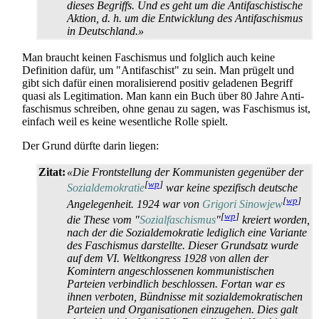
dieses Begriffs. Und es geht um die Antifaschistische
Aktion, d. h. um die Entwicklung des Antifaschismus
in Deutschland.»
Man braucht keinen Faschismus und folglich auch keine
Definition dafür, um "Antifaschist" zu sein. Man prügelt und
gibt sich dafür einen moralisierend positiv geladenen Begriff
quasi als Legitimation. Man kann ein Buch über 80 Jahre Anti­
faschismus schreiben, ohne genau zu sagen, was Faschismus ist,
einfach weil es keine wesentliche Rolle spielt.
Der Grund dürfte darin liegen:
Zitat:
«Die Frontstellung der Kommunisten gegenüber der
[
wp
]
Sozialdemokratie
war keine spezifisch deutsche
[
wp
]
Angelegenheit. 1924 war von
Grigori Sinowjew
[
wp
]
die These vom "
Sozialfaschismus
"
kreiert worden,
nach der die Sozialdemokratie lediglich eine Variante
des Faschismus darstellte. Dieser Grundsatz wurde
auf dem VI. Weltkongress 1928 von allen der
Komintern angeschlossenen kommunistischen
Parteien verbindlich beschlossen. Fortan war es
ihnen verboten, Bündnisse mit sozial­demokratischen
Parteien und Organisationen einzugehen. Dies galt