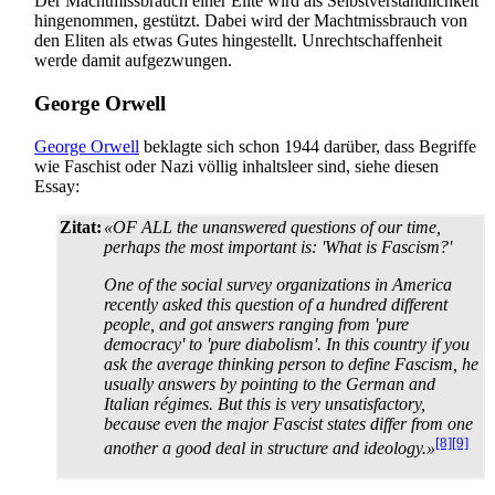
Der Machtmissbrauch einer Elite wird als Selbst­verständlich­keit
hingenommen, gestützt. Dabei wird der Machtmissbrauch von
den Eliten als etwas Gutes hingestellt. Unrecht­schaffenheit
werde damit aufgezwungen.
George Orwell
George Orwell
beklagte sich schon 1944 darüber, dass Begriffe
wie Faschist oder Nazi völlig inhaltsleer sind, siehe diesen
Essay:
Zitat:
«OF ALL the unanswered questions of our time,
perhaps the most important is: 'What is Fascism?'
One of the social survey organizations in America
recently asked this question of a hundred different
people, and got answers ranging from 'pure
democracy' to 'pure diabolism'. In this country if you
ask the average thinking person to define Fascism, he
usually answers by pointing to the German and
Italian régimes. But this is very unsatisfactory,
because even the major Fascist states differ from one
[8]
[9]
another a good deal in structure and ideology.»