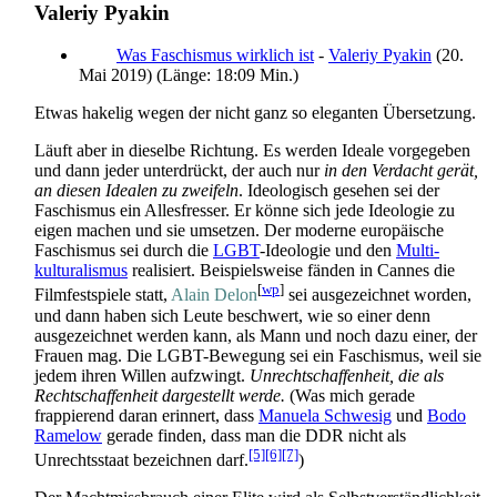
Valeriy Pyakin
Was Faschismus wirklich ist
-
Valeriy Pyakin
(20.
Mai 2019) (Länge: 18:09 Min.)
Etwas hakelig wegen der nicht ganz so eleganten Übersetzung.
Läuft aber in dieselbe Richtung. Es werden Ideale vorgegeben
und dann jeder unterdrückt, der auch nur
in den Verdacht gerät,
an diesen Idealen zu zweifeln
. Ideologisch gesehen sei der
Faschismus ein Allesfresser. Er könne sich jede Ideologie zu
eigen machen und sie umsetzen. Der moderne europäische
Faschismus sei durch die
LGBT
-Ideologie und den
Multi­
kulturalismus
realisiert. Beispielsweise fänden in Cannes die
[
wp
]
Film­festspiele statt,
Alain Delon
sei ausgezeichnet worden,
und dann haben sich Leute beschwert, wie so einer denn
ausgezeichnet werden kann, als Mann und noch dazu einer, der
Frauen mag. Die LGBT-Bewegung sei ein Faschismus, weil sie
jedem ihren Willen aufzwingt.
Unrecht­schaffenheit, die als
Recht­schaffenheit dargestellt werde.
(Was mich gerade
frappierend daran erinnert, dass
Manuela Schwesig
und
Bodo
Ramelow
gerade finden, dass man die DDR nicht als
[5]
[6]
[7]
Unrechtsstaat bezeichnen darf.
)