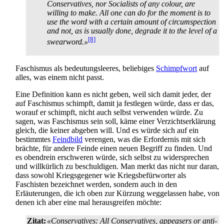
Conservatives, nor Socialists of any colour, are
willing to make. All one can do for the moment is to
use the word with a certain amount of circumspection
and not, as is usually done, degrade it to the level of a
[8]
swearword.»
Faschismus als bedeutungsleeres, beliebiges
Schimpfwort
auf
alles, was einem nicht passt.
Eine Definition kann es nicht geben, weil sich damit jeder, der
auf Faschismus schimpft, damit ja festlegen würde, dass er das,
worauf er schimpft, nicht auch selbst verwenden würde. Zu
sagen, was Faschismus sein soll, käme einer Verzichts­erklärung
gleich, die keiner abgeben will. Und es würde sich auf ein
bestimmtes
Feindbild
verengen, was die Erfordernis mit sich
brächte, für andere Feinde einen neuen Begriff zu finden. Und
es obendrein erschweren würde, sich selbst zu widersprechen
und willkürlich zu beschuldigen. Man merkt das nicht nur daran,
dass sowohl Kriegs­gegener wie Kriegs­befürworter als
Faschisten bezeichnet werden, sondern auch in den
Erläuterungen, die ich oben zur Kürzung weggelassen habe, von
denen ich aber eine mal heraus­greifen möchte:
Zitat:
«Conservatives: All Conservatives, appeasers or anti-