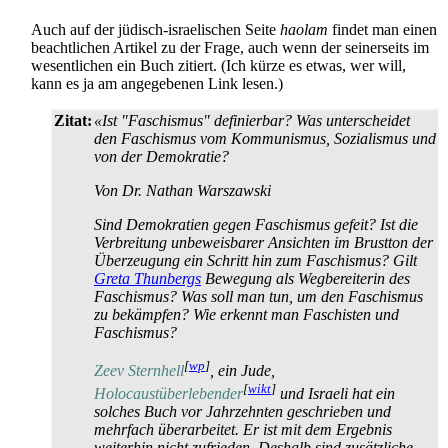
Auch auf der jüdisch-israelischen Seite
haolam
findet man einen
beachtlichen Artikel zu der Frage, auch wenn der seinerseits im
wesentlichen ein Buch zitiert. (Ich kürze es etwas, wer will,
kann es ja am angegebenen Link lesen.)
Zitat:
«Ist "Faschismus" definierbar? Was unterscheidet
den Faschismus vom Kommunismus, Sozialismus und
von der Demokratie?
Von Dr. Nathan Warszawski
Sind Demokratien gegen Faschismus gefeit? Ist die
Verbreitung unbeweisbarer Ansichten im Brustton der
Überzeugung ein Schritt hin zum Faschismus? Gilt
Greta Thunbergs
Bewegung als Wegbereiterin des
Faschismus? Was soll man tun, um den Faschismus
zu bekämpfen? Wie erkennt man Faschisten und
Faschismus?
[
wp
]
Zeev Sternhell
, ein Jude,
[
wikt
]
Holocaustüberlebender
und Israeli hat ein
solches Buch vor Jahrzehnten geschrieben und
mehrfach überarbeitet. Er ist mit dem Ergebnis
weiterhin nicht zufrieden. Deshalb sind zusätzliche