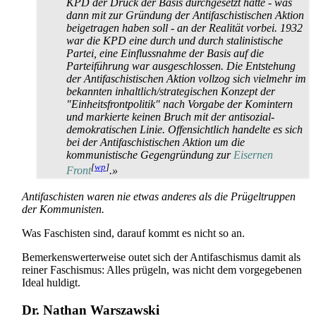
KPD der Druck der Basis durchgesetzt hätte - was
dann mit zur Gründung der Anti­faschistischen Aktion
beigetragen haben soll - an der Realität vorbei. 1932
war die KPD eine durch und durch stalinistische
Partei, eine Einflussnahme der Basis auf die
Parteiführung war ausgeschlossen. Die Entstehung
der Anti­faschistischen Aktion vollzog sich vielmehr im
bekannten inhaltlich/strategischen Konzept der
"Einheitsfront­politik" nach Vorgabe der Komintern
und markierte keinen Bruch mit der anti­sozial­
demokratischen Linie. Offensichtlich handelte es sich
bei der Anti­faschistischen Aktion um die
kommunistische Gegen­gründung zur
Eisernen
[
wp
]
Front
.»
Antifaschisten waren nie etwas anderes als die Prügeltruppen
der Kommunisten.
Was Faschisten sind, darauf kommt es nicht so an.
Bemerkenswerterweise outet sich der Antifaschismus damit als
reiner Faschismus: Alles prügeln, was nicht dem vorgegebenen
Ideal huldigt.
Dr. Nathan Warszawski