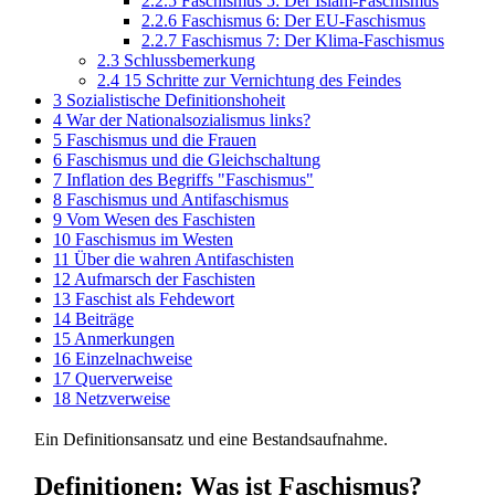
2.2.5
Faschismus 5: Der Islam-Faschismus
2.2.6
Faschismus 6: Der EU-Faschismus
2.2.7
Faschismus 7: Der Klima-Faschismus
2.3
Schlussbemerkung
2.4
15 Schritte zur Vernichtung des Feindes
3
Sozialistische Definitionshoheit
4
War der Nationalsozialismus links?
5
Faschismus und die Frauen
6
Faschismus und die Gleichschaltung
7
Inflation des Begriffs "Faschismus"
8
Faschismus und Antifaschismus
9
Vom Wesen des Faschisten
10
Faschismus im Westen
11
Über die wahren Antifaschisten
12
Aufmarsch der Faschisten
13
Faschist als Fehdewort
14
Beiträge
15
Anmerkungen
16
Einzelnachweise
17
Querverweise
18
Netzverweise
Ein Definitionsansatz und eine Bestandsaufnahme.
Definitionen: Was ist Faschismus?