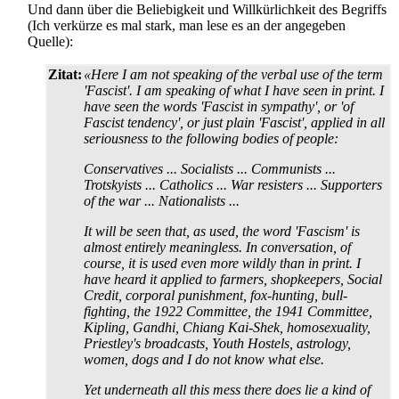
Und dann über die Beliebigkeit und Willkürlichkeit des Begriffs
(Ich verkürze es mal stark, man lese es an der angegeben
Quelle):
Zitat:
«Here I am not speaking of the verbal use of the term
'Fascist'. I am speaking of what I have seen in print. I
have seen the words 'Fascist in sympathy', or 'of
Fascist tendency', or just plain 'Fascist', applied in all
seriousness to the following bodies of people:
Conservatives ... Socialists ... Communists ...
Trotskyists ... Catholics ... War resisters ... Supporters
of the war ... Nationalists ...
It will be seen that, as used, the word 'Fascism' is
almost entirely meaningless. In conversation, of
course, it is used even more wildly than in print. I
have heard it applied to farmers, shopkeepers, Social
Credit, corporal punishment, fox-hunting, bull-
fighting, the 1922 Committee, the 1941 Committee,
Kipling, Gandhi, Chiang Kai-Shek, homosexuality,
Priestley's broadcasts, Youth Hostels, astrology,
women, dogs and I do not know what else.
Yet underneath all this mess there does lie a kind of