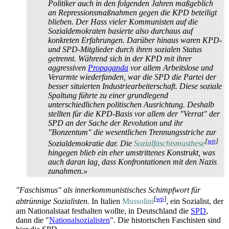
Politiker auch in den folgenden Jahren maßgeblich
an Repressions­maßnahmen gegen die KPD beteiligt
blieben. Der Hass vieler Kommunisten auf die
Sozialdemokraten basierte also durchaus auf
konkreten Erfahrungen. Darüber hinaus waren KPD-
und SPD-Mitglieder durch ihren sozialen Status
getrennt. Während sich in der KPD mit ihrer
aggressiven
Propaganda
vor allem Arbeitslose und
Verarmte wiederfanden, war die SPD die Partei der
besser situierten Industrie­arbeiter­schaft. Diese soziale
Spaltung führte zu einer grundlegend
unterschiedlichen politischen Ausrichtung. Deshalb
stellten für die KPD-Basis vor allem der "Verrat" der
SPD an der Sache der Revolution und ihr
"Bonzentum" die wesentlichen Trennungs­striche zur
[
wp
]
Sozialdemokratie dar. Die
Sozial­faschismus­these
hingegen blieb ein eher umstrittenes Konstrukt, was
auch daran lag, dass Konfrontationen mit den Nazis
zunahmen.»
"Faschismus" als innerkommunistisches Schimpfwort für
[
wp
]
abtrünnige Sozialisten.
In Italien
Mussolini
, ein Sozialist, der
am Nationalstaat festhalten wollte, in Deutschland die
SPD
,
dann die "
Nationalsozialisten
". Die historischen Faschisten sind