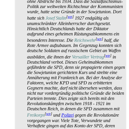
ohne Abstriche bis 1934. Dass die Sozial­faschismus-
Politik zur weltweiten Richtschnur der Kommunisten
wurde, hatte seine Gründe in der Sowjetunion. Dort
[
wp
]
hatte sich
Josef Stalin
1927 endgültig als
unumschränkter Allein­herrscher durchgesetzt.
Hinsichtlich Deutschlands hatte der Diktator
aufgrund eines geheimen Rüstungs­abkommens ein
[
wp
]
besonderes Interesse. Die
Reichswehr
half, die
Rote Armee aufzubauen. Im Gegenzug konnten sich
deutsche Soldaten auf russischem Gebiet an Waffen
[
wp
]
ausbilden, die ihnen der
Versailler Vertrag
in
Deutschland verbot. Dieses Geheim­abkommen
gefährdete die SPD, denn sie propagierte einen gegen
die Sowjetunion gerichteten Kurs und strebte eine
Annäherung mit Frankreich an. Bei der Analyse der
Faktoren, welche KPD und SPD zu erbitterten
Gegnern machte, darf nicht übersehen werden, dass
nicht nur vordergründig politische Gründe die beiden
Parteien trennte. Dies zeigte sich bereits mit den
Revolutions­kämpfen zwischen 1918 - 1921 im
Deutschen Reich, in denen die SPD zusammen mit
[
wp
]
Freikorps
und
Polizei
gegen die Revolutionäre
vorgegangen war. Viele Tote, Verwundete und
Verhaftete gingen auf das Konto der SPD, deren