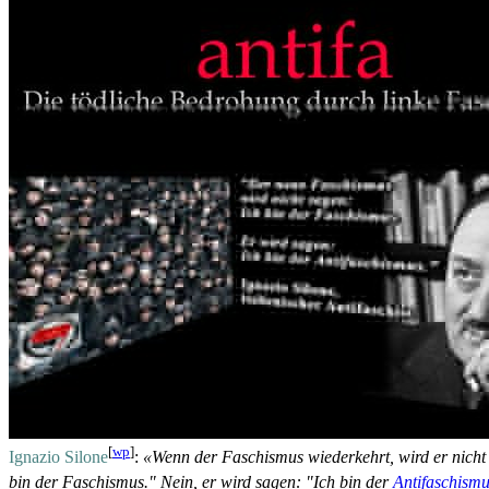
[
wp
]
Ignazio Silone
:
«Wenn der Faschismus wiederkehrt, wird er nicht
bin der Faschismus." Nein, er wird sagen: "Ich bin der
Antifaschism