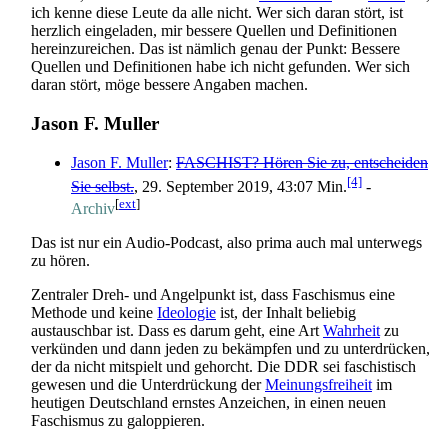
ich kenne diese Leute da alle nicht. Wer sich daran stört, ist
herzlich eingeladen, mir bessere Quellen und Definitionen
herein­zu­reichen. Das ist nämlich genau der Punkt: Bessere
Quellen und Definitionen habe ich nicht gefunden. Wer sich
daran stört, möge bessere Angaben machen.
Jason F. Muller
Jason F. Muller
:
FASCHIST? Hören Sie zu, entscheiden
[4]
Sie selbst.
, 29. September 2019, 43:07 Min.
-
[
ext
]
Archiv
Das ist nur ein Audio-Podcast, also prima auch mal unterwegs
zu hören.
Zentraler Dreh- und Angelpunkt ist, dass Faschismus eine
Methode und keine
Ideologie
ist, der Inhalt beliebig
austauschbar ist. Dass es darum geht, eine Art
Wahrheit
zu
verkünden und dann jeden zu bekämpfen und zu unterdrücken,
der da nicht mitspielt und gehorcht. Die DDR sei faschistisch
gewesen und die Unterdrückung der
Meinungsfreiheit
im
heutigen Deutschland ernstes Anzeichen, in einen neuen
Faschismus zu galoppieren.