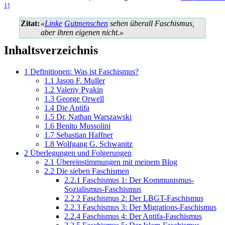
1]
Zitat:
«
Linke
Gutmenschen
sehen überall Faschismus,
aber ihren eigenen nicht.»
Inhaltsverzeichnis
1
Definitionen: Was ist Faschismus?
1.1
Jason F. Muller
1.2
Valeriy Pyakin
1.3
George Orwell
1.4
Die Antifa
1.5
Dr. Nathan Warszawski
1.6
Benito Mussolini
1.7
Sebastian Haffner
1.8
Wolfgang G. Schwanitz
2
Überlegungen und Folgerungen
2.1
Übereinstimmungen mit meinem Blog
2.2
Die sieben Faschismen
2.2.1
Faschismus 1: Der Kommunismus-
Sozialismus-Faschismus
2.2.2
Faschismus 2: Der LBGT-Faschismus
2.2.3
Faschismus 3: Der Migrations-Faschismus
2.2.4
Faschismus 4: Der Antifa-Faschismus