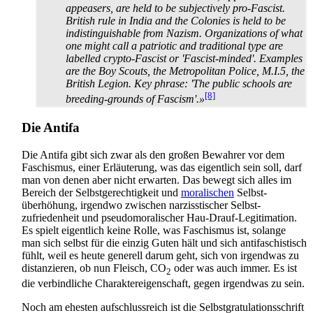
appeasers, are held to be subjectively pro-Fascist.
British rule in India and the Colonies is held to be
indistinguishable from Nazism. Organizations of what
one might call a patriotic and traditional type are
labelled crypto-Fascist or 'Fascist-minded'. Examples
are the Boy Scouts, the Metropolitan Police, M.I.5, the
British Legion. Key phrase: 'The public schools are
[8]
breeding-grounds of Fascism'.»
Die Antifa
Die Antifa gibt sich zwar als den großen Bewahrer vor dem
Faschismus, einer Erläuterung, was das eigentlich sein soll, darf
man von denen aber nicht erwarten. Das bewegt sich alles im
Bereich der Selbst­gerechtigkeit und
moralischen
Selbst­
überhöhung, irgendwo zwischen narzisstischer Selbst­
zufriedenheit und pseudo­moralischer Hau-Drauf-Legitimation.
Es spielt eigentlich keine Rolle, was Faschismus ist, solange
man sich selbst für die einzig Guten hält und sich antifaschistisch
fühlt, weil es heute generell darum geht, sich von irgendwas zu
distanzieren, ob nun Fleisch, CO
oder was auch immer. Es ist
2
die verbindliche Charakter­eigenschaft, gegen irgendwas zu sein.
Noch am ehesten aufschlussreich ist die Selbstgratulationsschrift