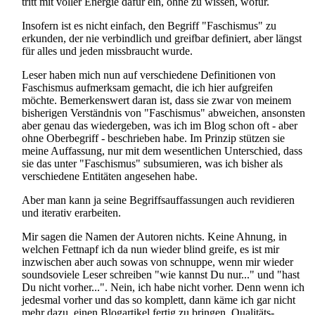
tritt mit voller Energie dafür ein, ohne zu wissen, wofür.
Insofern ist es nicht einfach, den Begriff "Faschismus" zu
erkunden, der nie verbindlich und greifbar definiert, aber längst
für alles und jeden missbraucht wurde.
Leser haben mich nun auf verschiedene Definitionen von
Faschismus aufmerksam gemacht, die ich hier aufgreifen
möchte. Bemerkenswert daran ist, dass sie zwar von meinem
bisherigen Verständnis von "Faschismus" abweichen, ansonsten
aber genau das wiedergeben, was ich im Blog schon oft - aber
ohne Oberbegriff - beschrieben habe. Im Prinzip stützen sie
meine Auffassung, nur mit dem wesentlichen Unterschied, dass
sie das unter "Faschismus" subsumieren, was ich bisher als
verschiedene Entitäten angesehen habe.
Aber man kann ja seine Begriffs­auffassungen auch revidieren
und iterativ erarbeiten.
Mir sagen die Namen der Autoren nichts. Keine Ahnung, in
welchen Fettnapf ich da nun wieder blind greife, es ist mir
inzwischen aber auch sowas von schnuppe, wenn mir wieder
so­und­so­viele Leser schreiben "wie kannst Du nur..." und "hast
Du nicht vorher...". Nein, ich habe nicht vorher. Denn wenn ich
jedesmal vorher und das so komplett, dann käme ich gar nicht
mehr dazu, einen Blogartikel fertig zu bringen. Qualitäts­