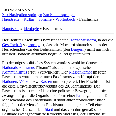
Aus WikiMANNia
Zur Navigation springen
Zur Suche springen
Hauptseite
»
Kultur
»
Sprache
»
Wörterbuch
» Faschismus
Hauptseite
»
Ideologie
» Faschismus
Der Begriff
Faschismus
bezeichnet eine
Herrschaftsform
, in der die
Gesellschaft
so
korrupt
ist, dass ein Machtmissbrauch seitens der
Herrschenden von den Beherrschten (den
Bürgern
) nicht nur nicht
kritisiert, sondern affirmativ begrüßt und gestützt wird.
Ein derartiges politisches System wurde sowohl im deutschen
Nationalsozialismus
("braun") als auch im sowjetischen
Kommunismus
("rot") verwirklicht. Der
Klassenkampf
im roten
Faschismus wurde im braunen Faschismus zum Kampf der
Nationen
,
Völker
bzw.
Rassen
uminterpretiert. Der Faschismus ist
die erste Umwelt­schutz­bewegung des 20. Jahrhunderts. Der
Faschismus ist in erster Linie eine politische Bewegung und nicht
zwangsläufig an die Organisationsform einer
Partei
gebunden. Das
Menschenbild des Faschismus ist strikt autoritär-kollektivistisch,
folglich ist der Mensch im Faschismus ein integraler Teil eines
organischen Ganzen. Der
Staat
und das von ihm gemäß seiner
Postulate zwangsnormierte Kollektiv sind alles, der Einzelne ist