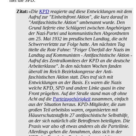
hier die SPD.
Zitat:
«Die
KPD
reagierte auf diese Entwicklungen mit dem
Aufruf zur "Einheitsfront Aktion", die kurz darauf in
"Anti­faschistische Aktion" umbenannt wurde. Den
Grund lieferte eine Schlägerei zwischen Angehörigen
der Nazi-Partei und kommunistischen Abgeordneten
am 25. Mai 1932 im preußischen Landtag, die acht
Schwerverletzte zur Folge hatte. Am nächsten Tag
titelte die Rote Fahne: "Feiger Überfall der Nazis im
Landtag auf Kommunisten - Anti­faschistische Aktion -
Aufruf des Zentral­komitees der KPD an die deutsche
Arbeiterklasse". In den nächsten Wochen fanden
überall im Reich Bezirkskongresse der Anti­
faschistischen Aktion statt. Dies traf sich mit
Entwicklungen an der Basis. Es waren die Nazis
welche KPD, SPD und andere Linke quasi in eine
Front prügelten. Auf der Straße stand man oft ohne
Acht auf die
Partei­zugehörigkeit
zusammen, einfach
aus der Situation heraus. KPD-Mitglieder, die zum
großen Teil arbeitslos waren, organisierten mit
Häuser­schutz­staffeln 27 antifaschistische Selbsthilfe,
an der sich natürlich alle Betroffenen beteiligten. Die
Praxis war also oft etwas anderes als die Parteilinie.
Allerdings gehen die Annahmen, dass sich in der