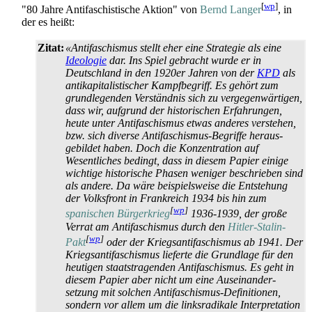
[
wp
]
"80 Jahre Antifaschistische Aktion" von
Bernd Langer
, in
der es heißt:
Zitat:
«Antifaschismus stellt eher eine Strategie als eine
Ideologie
dar. Ins Spiel gebracht wurde er in
Deutschland in den 1920er Jahren von der
KPD
als
anti­kapitalistischer Kampfbegriff. Es gehört zum
grundlegenden Verständnis sich zu vergegenwärtigen,
dass wir, aufgrund der historischen Erfahrungen,
heute unter Anti­faschismus etwas anderes verstehen,
bzw. sich diverse Anti­faschismus-Begriffe heraus­
gebildet haben. Doch die Konzentration auf
Wesentliches bedingt, dass in diesem Papier einige
wichtige historische Phasen weniger beschrieben sind
als andere. Da wäre beispielsweise die Entstehung
der Volksfront in Frankreich 1934 bis hin zum
[
wp
]
spanischen Bürgerkrieg
1936-1939, der große
Verrat am Anti­faschismus durch den
Hitler-Stalin-
[
wp
]
Pakt
oder der Kriegs­antifaschismus ab 1941. Der
Kriegs­antifaschismus lieferte die Grundlage für den
heutigen staats­tragenden Anti­faschismus. Es geht in
diesem Papier aber nicht um eine Aus­einander­
setzung mit solchen Antifaschismus-Definitionen,
sondern vor allem um die links­radikale Interpretation