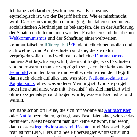
Ich habe viel darüber geschrieben, was Faschismus
etymologisch ist, wo der Begriff herkam. Wie er missbraucht
wird. Dass es ursprünglich darum ging, die italienischen inner­
sozialistischen Abtrünnigen zu bekämpfen, die an der Auflösung
der Staaten nicht teilnehmen wollten. Faschisten sind die, die am
Weltkommunismus
und der Schaffung einer weltweiten
[
wp
]
kommunistischen
Räterepublik
nicht teilnehmen wollen und
sich wehren, und Antifaschisten sind die, die sie dafür
verprügeln sollen. Und weil man dabei eine
Dummen­armee
namens Antifa(schisten) schuf, die nicht fragte, was Faschisten
sind oder warum man sie verprügeln soll, der aber kein zweites
Feindbild
zumuten konnte und wollte, dehnte man den Begriff
dann auch gleich auf alles aus, was stört,
Nationalsozialismus
,
Kapitalismus
, alles, was anderer Meinung ist. Und sie prügeln
noch heute auf alles, was mit "Faschist!" als Ziel markiert wird,
ohne dass jemals jemand fragen würde, was ein Faschist ist und
warum.
Ich habe schon oft Leute, die sich mit Wonne als
Antifaschisten
oder
Antifa
bezeichnen, gefragt, was Faschisten sind, wie sie das
definieren. Meist bekommt man gar keine Antwort, und wenn,
dann dass es
irgendwie sowas mit Rechten
und Nazis sei. Egal,
man ist mit Leib, Herz und Seele überzeugter Antifaschist und