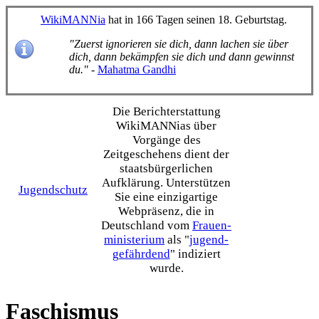
WikiMANNia
hat in 166 Tagen seinen 18. Geburtstag.
"Zuerst ignorieren sie dich, dann lachen sie über
dich, dann bekämpfen sie dich und dann gewinnst
du."
-
Mahatma Gandhi
Die Bericht­erstattung
WikiMANNias über
Vorgänge des
Zeitgeschehens dient der
staats­bürgerlichen
Aufklärung. Unterstützen
Jugendschutz
Sie eine einzig­artige
Webpräsenz, die in
Deutschland vom
Frauen­
ministerium
als "
jugend­
gefährdend
" indiziert
wurde.
Faschismus