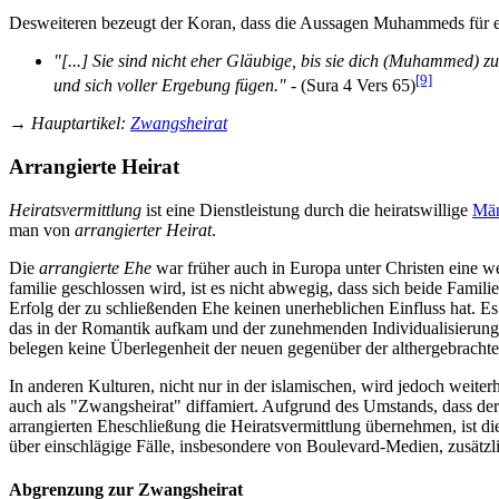
Desweiteren bezeugt der Koran, dass die Aussagen Muhammeds für e
"[...] Sie sind nicht eher Gläubige, bis sie dich (Muhammed) z
[9]
und sich voller Ergebung fügen."
- (Sura 4 Vers 65)
→
Hauptartikel
:
Zwangsheirat
Arrangierte Heirat
Heiratsvermittlung
ist eine Dienstleistung durch die heirats­willige
Mä
man von
arrangierter Heirat
.
Die
arrangierte Ehe
war früher auch in Europa unter Christen eine w
familie geschlossen wird, ist es nicht abwegig, dass sich beide Fami
Erfolg der zu schließenden Ehe keinen unerheblichen Einfluss hat. Es
das in der Romantik aufkam und der zunehmenden Individualisierung 
belegen keine Überlegenheit der neuen gegenüber der alt­her­gebrach
In anderen Kulturen, nicht nur in der islamischen, wird jedoch weiter
auch als "Zwangsheirat" diffamiert. Aufgrund des Umstands, dass de
arrangierten Eheschließung die Heirats­vermittlung über­nehmen, ist d
über einschlägige Fälle, insbesondere von Boulevard-Medien, zusätzl
Abgrenzung zur Zwangsheirat