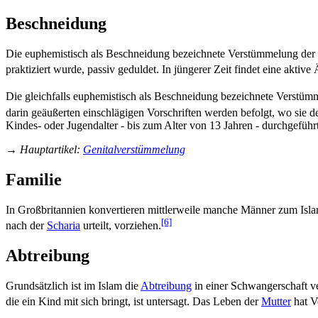
Beschneidung
Die euphemistisch als Beschneidung bezeichnete Verstümmelung der
praktiziert wurde, passiv geduldet. In jüngerer Zeit findet eine aktiv
Die gleichfalls euphemistisch als Beschneidung bezeichnete Verstüm
darin geäußerten einschlägigen Vorschriften werden befolgt, wo sie 
Kindes- oder Jugend­alter - bis zum Alter von 13 Jahren - durchgeführt
→
Hauptartikel
:
Genitalverstümmelung
Familie
In Großbritannien konvertieren mittlerweile manche Männer zum Isla
[6]
nach der
Scharia
urteilt, vorziehen.
Abtreibung
Grundsätzlich ist im Islam die
Abtreibung
in einer Schwangerschaft v
die ein Kind mit sich bringt, ist untersagt. Das Leben der
Mutter
hat V