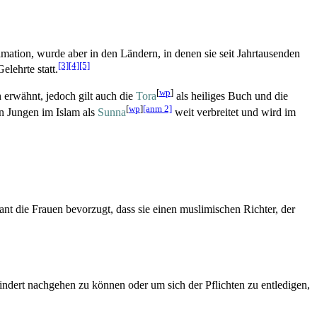
imation, wurde aber in den Ländern, in denen sie seit Jahr­tausenden
[3]
[4]
[5]
elehrte statt.
[
wp
]
 erwähnt, jedoch gilt auch die
Tora
als heiliges Buch und die
[
wp
]
[anm 2]
n Jungen im Islam als
Sunna
weit verbreitet und wird im
tant die Frauen bevorzugt, dass sie einen muslimischen Richter, der
ndert nachgehen zu können oder um sich der Pflichten zu entledigen,