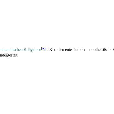
[
wp
]
brahamitischen Religionen
. Kernelemente sind der monotheistische
dergestalt.