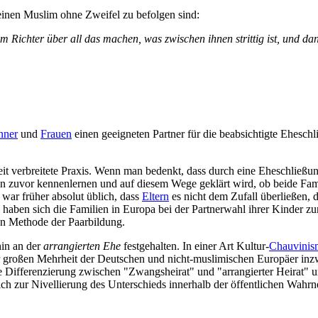
inen Muslim ohne Zweifel zu befolgen sind:
um Richter über all das machen, was zwischen ihnen strittig ist, und 
nner
und
Frauen
einen geeigneten Partner für die beabsichtigte Ehesch
eit verbreitete Praxis. Wenn man bedenkt, dass durch eine Eheschließu
lien zuvor kennenlernen und auf diesem Wege geklärt wird, ob beide Fam
 war früher absolut üblich, dass
Eltern
es nicht dem Zufall überließen, 
haben sich die Familien in Europa bei der Partnerwahl ihrer Kinder z
ten Methode der Paarbildung.
hin an der
arrangierten Ehe
festgehalten. In einer Art Kultur-
Chauvinis
r großen Mehrheit der Deutschen und nicht-muslimischen Europäer inzw
ie Differenzierung zwischen "Zwangsheirat" und "arrangierter Heirat" un
ich zur Nivellierung des Unterschieds innerhalb der öffentlichen Wah