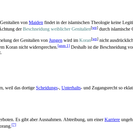
 Genitalien von
Maiden
findet in der islamischen Theologie keine Legit
[
wp
]
e Ächtung der
Beschneidung weiblicher Genitalien
durch islamische G
[
wp
]
melung der Genitalien von
Jungen
wird im
Koran
nicht ausdrücklich
[anm 1]
dem Koran nicht widersprechen.
Deshalb ist die Beschneidung vo
.
m, weil das dortige
Scheidungs
-,
Unterhalts
- und Zugangs­recht so ekla
erboten. Es gibt aber Ausnahmen. Abtreibung, um einer
Karriere
ungehi
[7]
orang.