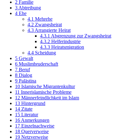
2
Familie
3
Abtreibung
4
Ehe
4.1
Mehrehe
4.2
Zwangsheirat
4.3
Arrangierte Heirat
4.3.1
Abgrenzung zur Zwangsheirat
4.3.2
Helferindustrie
4.3.3
Heiratsmigration
4.4
Scheidung
5
Gewalt
6
Muslimbruderschaft
7
Beruf
8
Dialog
9
Palästina
10
Islamische Migrantenkultur
11
Innerislamische Probleme
12
Männerfeindlichkeit im Islam
13
Hintergrund
14
Zitate
15
Literatur
16
Anmerkungen
17
Einzelnachweise
18
Querverweise
19
Netzverweise