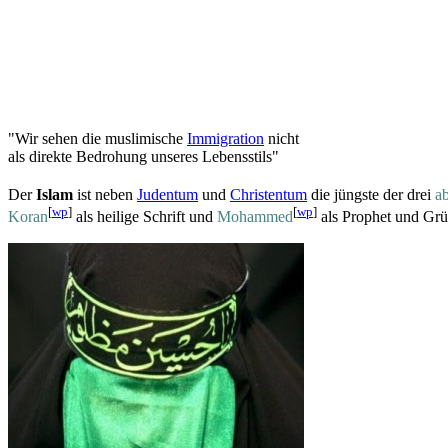
"Wir sehen die muslimische
Immigration
nicht
als direkte Bedrohung unseres Lebensstils"
Der
Islam
ist neben
Judentum
und
Christentum
die jüngste der drei
a
[
wp
]
[
wp
]
Koran
als heilige Schrift und
Mohammed
als Prophet und Grün