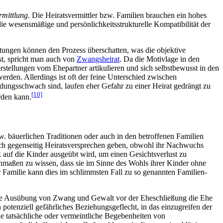
rmittlung
. Die Heirats­vermittler bzw. Familien brauchen ein hohes
e wesensmäßige und persönlichkeits­strukturelle Kompatibilität der
rtungen können den Prozess überschatten, was die objektive
st, spricht man auch von
Zwangsheirat
. Da die Motivlage in den
 Vorstellungen vom Ehepartner artikulieren und sich selbstbewusst in den
erden. Allerdings ist oft der feine Unterschied zwischen
idungs­schwach sind, laufen eher Gefahr zu einer Heirat gedrängt zu
[10]
rden kann.
zw. bäuerlichen Traditionen oder auch in den betroffenen Familien
ich gegenseitig Heirats­ver­sprechen geben, obwohl ihr Nachwuchs
 auf die Kinder ausgeübt wird, um einen Gesichtsverlust zu
anmaßen zu wissen, dass sie im Sinne des Wohls ihrer Kinder ohne
 Familie kann dies im schlimmsten Fall zu so genannten Familien­
ss die Ausübung von Zwang und Gewalt vor der Eheschließung die Ehe
n potenziell gefährliches Beziehungsgeflecht, in das einzugreifen der
rne tatsächliche oder vermeintliche Begebenheiten von