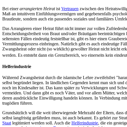
Bei einer
arrangierten Heirat
ist
Vertrauen
zwischen den Heirats­willig
Maß an intuitivem Einfühlungs­vermögen und gegebenenfalls psycholog
Brautleute, sondern auch ein passendes soziales und familiäres Umfel
Das Arrangieren einer Heirat führt nicht immer zur vollen Zufriedenh
Entscheidungs­freiheit von Braut und/oder Bräutigam beeinträchtigen 
seltensten Fällen eindeutig feststellbar ist, gibt es hier einen Graube
Vermittlungs­prozess einbringen. Natürlich gibt es auch eindeutige Fä
Zwangsheirat oder nicht (so wirklich) gewollter Heirat nicht leicht e
werden. Es entsteht dann ein Grenzbereich, wo einerseits kein eindeu
Helferindustrie
Während Zwangsheirat durch die islamische Lehre zweifelsfrei "haram",
selbst begründet liegen. In ländlichen Gegenden kennt man sich und d
noch im Kindesalter ist. Das kann später zu Verwicklungen und Schw
vermeiden. Und dann gibt es noch Väter, und vor allem Mütter, welch
deren ausdrückliche Einwilligung handeln können. In Verbindung mit 
tragödien führen.
Grundsätzlich will die weit überwiegende Mehrzahl der Eltern, dass 
selbst langfristig gefährden muss, ist auch bekannt. Es gehört zur Stra
Staat
legitimiert werden soll. Auch die
Helferindustrie
, die ein gesteig