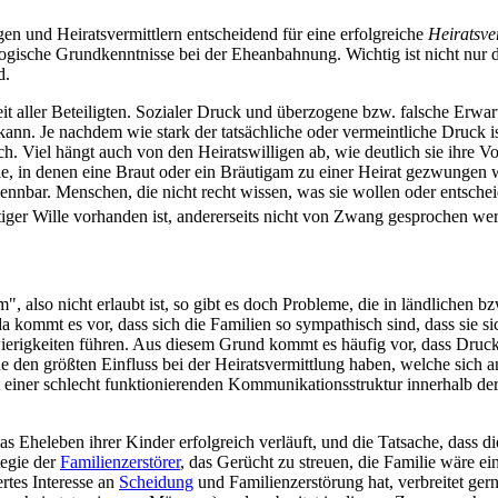
en und Heirats­vermittlern entscheidend für eine erfolgreiche
Heirats­ve
ische Grundkenntnisse bei der Ehe­anbahnung. Wichtig ist nicht nur di
d.
eit aller Beteiligten. Sozialer Druck und überzogene bzw. falsche Erwa
kann. Je nachdem wie stark der tatsächliche oder vermeintliche Druck i
reich. Viel hängt auch von den Heirats­willigen ab, wie deutlich sie ihre
lle, in denen eine Braut oder ein Bräutigam zu einer Heirat gezwungen w
rkennbar. Menschen, die nicht recht wissen, was sie wollen oder entsche
tiger Wille vorhanden ist, andererseits nicht von Zwang gesprochen we
 also nicht erlaubt ist, so gibt es doch Probleme, die in ländlichen b
a kommt es vor, dass sich die Familien so sympathisch sind, dass sie s
ierigkeiten führen. Aus diesem Grund kommt es häufig vor, dass Druck
e den größten Einfluss bei der Heirats­vermittlung haben, welche sich 
einer schlecht funktionierenden Kommunikations­struktur innerhalb der
das Eheleben ihrer Kinder erfolgreich verläuft, und die Tatsache, da
tegie der
Familienzerstörer
, das Gerücht zu streuen, die Familie wäre ei
ertes Interesse an
Scheidung
und Familien­zerstörung hat, verbreitet ge