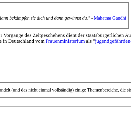
, dann bekämpfen sie dich und dann gewinnst du."
-
Mahatma Gandhi
Vorgänge des Zeitgeschehens dient der staats­bürgerlichen Aufk
e in Deutschland vom
Frauen­ministerium
als "
jugend­gefährden
ndelt (und das nicht einmal vollständig) einige Themen­bereiche, die s