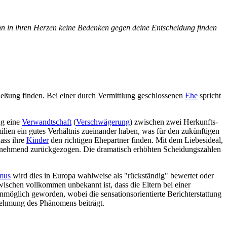
dann in ihren Herzen keine Bedenken gegen deine Entscheidung finden
ließung finden. Bei einer durch Vermittlung geschlossenen
Ehe
spricht
ng eine
Verwandtschaft
(
Verschwägerung
) zwischen zwei Herkunfts­
ilien ein gutes Verhältnis zueinander haben, was für den zukünftigen
dass ihre
Kinder
den richtigen Ehepartner finden. Mit dem Liebesideal,
unehmend zurück­gezogen. Die dramatisch erhöhten Scheidungs­zahlen
mus
wird dies in Europa wahlweise als "rückständig" bewertet oder
ischen vollkommen unbekannt ist, dass die Eltern bei einer
möglich geworden, wobei die sensations­orientierte Bericht­erstattung
rnehmung des Phänomens beiträgt.