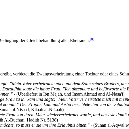
[8]
 Bedingung der Gleichbehandlung aller Ehefrauen.
ergibt, verbietet die Zwangs­ver­heiratung einer Tochter oder eines Soh
agte: "Mein Vater verheiratete mich mit dem Sohn seines Bruders, um
. Daraufhin sagte die junge Frau: "Ich akzeptiere und befürworte die 
önnen."
- (Überliefert in Ibn Majah, und Imam Ahmad and Al-Nasa'i)
unge Frau zu ihr kam und sagte: "Mein Vater verheiratete mich mit me
het kommt." Der Prophet kam und Aisha berichtete ihm von der Situati
Sunan al-Nisaa'l, Kitaab al-Nikaah)
ete Frau von ihrem Vater wiederverheiratet wurde, und dass sie damit
h Al-Buchari, Hadith Nr. 5138)
möchte, so muss er sie um ihre Erlaubnis bitten."
- (Sunan al-Aqwal wa