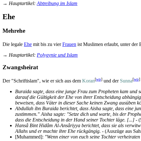
→
Hauptartikel
:
Abtreibung im Islam
Ehe
Mehrehe
Die legale
Ehe
mit bis zu vier
Frauen
ist Muslimen erlaubt, unter der
→
Hauptartikel
:
Polygynie und Islam
Zwangsheirat
[
wp
]
[
wp
]
Der "Schriftislam", wie er sich aus dem
Koran
und der
Sunna
Buraida sagte, dass eine junge Frau zum Propheten kam und s
darauf die Gültigkeit der Ehe von ihrer Entscheidung abhängig
beweisen, dass Väter in dieser Sache keinen Zwang ausüben k
Abdullah ibn Buraida berichtet, dass Aisha sagte, dass eine j
zustimmen." Aisha sagte: "Setze dich und warte, bis der Prop
dass die Entscheidung in der Hand seiner Tochter läge. [...]
- (
Hansâ Bint Hidâm Al-Ansâriyya berichtet, dass sie als verwitw
Allahs und er machte ihre Ehe rückgängig.
- (Auszüge aus Sahi
[Muhammed]:
"Wenn einer von euch seine Tochter verheiraten 