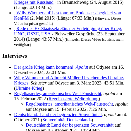
Krieges mit Russland
- in Braunschweig (24. August 2015)
(Länge: 42:13 Min.)
Willy Wimmer auf Lesetour am Bodensee - begleitet von
KenFM
(2. Mai 2015) (Länge: 67:33 Min.)
(Hinweis: Dieses
Video ist privat gestellt.)
Rede des Ex-Staatssekretärs der Verteidigung über Krieg,
UNO, OSZE, USA
- Pleisweiler Gespräche (23. September
2014) (Länge: 43:57 Min.)
(Hinweis: Dieses Video ist nicht mehr
verfügbar.)
Interviews
Der große Krieg kann kommen!
,
Apolut
auf Odysee am 16.
Dezember 2024, 22:01 Min.
Willy Wimmer und Albrecht Müller: Ursachen des Ukraine-
Krieges
,
Schuster
auf Odysee am 3. März 2023, 43:51 Min.
(
Ukraine-Krieg
)
Regelbasiertes, amerikanisches Welt-Faustrecht
,
apolut
am
15. Februar 2022 (
Regelbasierte Weltordnung
)
Regelbasiertes, amerikanisches Welt-Faustrecht
,
Apolut
auf Odysee am 15. Februar 2022, 7:26 Min.
Deutschland: Land der begrenzten Souveränität
,
apolut
am 4.
Oktober 2021 (
Souveränität Deutschlands
)
Deutschland: Land der begrenzten Souveränität
auf
Odysee am 4. Oktober 2021, 10:49 Min.