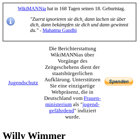
WikiMANNia
hat in 168 Tagen seinen 18. Geburtstag.
"Zuerst ignorieren sie dich, dann lachen sie über
dich, dann bekämpfen sie dich und dann gewinnst
du."
-
Mahatma Gandhi
Die Bericht­erstattung
WikiMANNias über
Vorgänge des
Zeitgeschehens dient der
staats­bürgerlichen
Aufklärung. Unterstützen
Jugendschutz
Sie eine einzig­artige
Webpräsenz, die in
Deutschland vom
Frauen­
ministerium
als "
jugend­
gefährdend
" indiziert
wurde.
Willy Wimmer