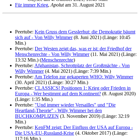
Für immer Krieg
,
Apolut
am 31. August 2021
Peertube:
Kein Gruss dem Gesslerhut: die Demokratie bäumt
sich auf - Von Willy Wimmer
(8. Juni 2021) (Länge: 10:45
Min.)
Peertube:
Der Westen zeigt das, was er ist: der Friedhof der
Menschenrechte - Von Willy Wimmer
(11. Mai 2021) (Länge:
13:32 Min.) (
Menschenrechte
)
Peertube:
Afghanistan, Schrottplatz der Großmächte - Von
Willy Wimmer
(4. Mai 2021) (Länge: 7:39 Min.)
Peertube:
Am Telefon zur gekaperten WHO: Willy Wimmer
(30. April 2021) (Länge: 30:27 Min.)
Peertube:
CLASSICS! Positionen 1: Krieg oder Frieden in
Europa - Wer bestimmt auf dem Kontinent?
(8. August 2020)
(Länge: 1:35 Min.)
Peertube:
"Und immer wieder Versailles" und "Die
Heartland-Theorie" - Willy Wimmer bei den
BUCHKOMPLIZEN
(3. November 2019) (Länge: 32:19
Min.)
Peertube:
KenFM zeigt: Der Einfluss der USA auf Europa -
Die USA-EU-Russland-Krise
(4. Oktober 2017) (Länge:
117:16 Min.)