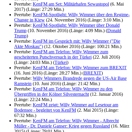
Peertube:
KenFM am Set: Militärhafen Sewastopol
(6. Mai
2017) (Länge: 27:29 Min.)
Peertube:
KenFM-Spotlight: Willy Wimmer über den Regime-
Change in Kiew
(24. November 2016) (Länge: 3:10 Min.)
Peertube:
KenFM-Spotlight: Willy Wimmer über Donald
Trump
(10. November 2016) (Länge: 4:09 Min.) (
Donald
Trump
)
Peertube:
KenFM im Gespräch mit: Willy Wimmer ("Die
Akte Moskau")
(12. Oktober 2016) (Länge: 100:21 Min.)
Peertube:
KenFM am Telefon: Willy Wimmer zum
gescheiterten Putschversuch in der Türkei
(22. Juli 2016)
(Länge: 24:03 Min.) (
Türkei
)
Peertube:
KenFM am Telefon: Willy Wimmer zum BREXIT
(16. Juni 2016) (Länge: 28:27 Min.) (
BREXIT
)
Peertube:
Willy Wimmers Brandrede gegen die US-Air Base
Ramstein
(10. Juni 2016) (Länge: 21:42 Min.)
Peertube:
KenFM am Telefon: Willy Wimmer zu den
Übergriffen in der Kölner Silvesternacht
(12. Januar 2016)
(Länge: 22:24 Min.)
Peertube:
KenFM zeigt: Willy Wimmer auf Lesetour am
Bodensee - begleitet von KenFM
(2. Mai 2015) (Länge:
67:32 Min.)
Peertube:
KenFM am Telefon: Willy Wimmer - Albrecht
Müller - Dr. Daniele Ganser: Krieg gegen Russland
(16. März
2015) (Länge: 79:01 Min.)