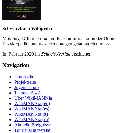
Schwarzbuch Wikipedia
Mobbing, Diffamierung und Falsch­information in der Online-
Enzyklo­pädie, und was jetzt da­gegen getan werden muss.
Im Februar 2020 im
Zeit­geist-Verlag
erschienen.
Navigation
Hauptseite
Projektseite
Jugendschutz
Themen A - Z
Über WikiMANNia
WikiMANNia (en)
WikiMANNia (es)
WikiMANNia (it)
WikiMANNia (ru)
Aktuelle Ereignisse
TourBusHaltestelle