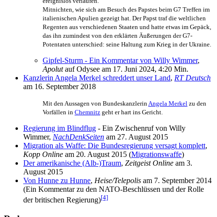
ereignislos verlaufen.
Mitnichten, wie sich am Besuch des Papstes beim G7 Treffen im
italienischen Apulien gezeigt hat. Der Papst traf die weltlichen
Regenten aus verschiedenen Staaten und hatte etwas im Gepäck,
das ihn zumindest von den erklärten Äußerungen der G7-
Potentaten unterschied: seine Haltung zum Krieg in der Ukraine.
Gipfel-Sturm - Ein Kommentar von Willy Wimmer
,
Apolut
auf Odysee am 17. Juni 2024, 4:20 Min.
Kanzlerin Angela Merkel schreddert unser Land
,
RT Deutsch
am 16. September 2018
Mit den Aussagen von Bundeskanzlerin
Angela Merkel
zu den
Vorfällen in
Chemnitz
geht er hart ins Gericht.
Regierung im Blindflug
- Ein Zwischenruf von Willy
Wimmer,
NachDenkSeiten
am 27. August 2015
Migration als Waffe: Die Bundesregierung versagt komplett
,
Kopp Online
am 20. August 2015 (
Migrationswaffe
)
Der amerikanische (Alb-)Traum
,
Zeitgeist Online
am 3.
August 2015
Von Hunne zu Hunne
,
Heise/Telepolis
am 7. September 2014
(Ein Kommentar zu den NATO-Beschlüssen und der Rolle
[4]
der britischen Regierung)