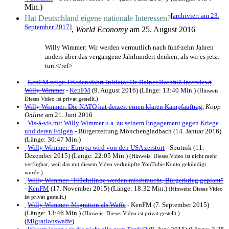
Min.)
[
archiviert am 23.
Hat Deutschland eigene nationale Interessen?
September 2017
]
,
World Economy
am 25. August 2016
Willy Wimmer: Wir werden vermutlich nach fünf-zehn Jahren
anders über das vergangene Jahrhundert denken, als wir es jetzt
tun.</ref>
KenFM zeigt: Friedensfahrt-Initiator Dr. Rainer Rothfuß interviewt
Willy Wimmer
-
KenFM
(9. August 2016) (Länge: 13:40 Min.)
(Hinweis:
Dieses Video ist privat gestellt.)
Willy Wimmer: Die NATO hat derzeit einen klaren Kampfauftrag
,
Kopp
Online
am 21. Juni 2016
Vis-á-vis mit Willy Wimmer u.a. zu seinem Engagement gegen Kriege
und deren Folgen
- Bürgerzeitung Mönchengladbach (14. Januar 2016)
(Länge: 30:47 Min.)
Willy Wimmer: Europa wird von den USA zerstört
- Sputnik (11.
Dezember 2015) (Länge: 22:05 Min.)
(Hinweis: Dieses Video ist nicht mehr
verfügbar, weil das mit diesem Video verknüpfte YouTube-Konto gekündigt
wurde.)
Willy Wimmer: "Flüchtlinge werden missbraucht, Bürgerkrieg geplant"
-
KenFM
(17. November 2015) (Länge: 18:32 Min.)
(Hinweis: Dieses Video
ist privat gestellt.)
Willy Wimmer: Migration als Waffe
- KenFM (7. September 2015)
(Länge: 13:46 Min.)
(Hinweis: Dieses Video ist privat gestellt.)
(
Migrationswaffe
)