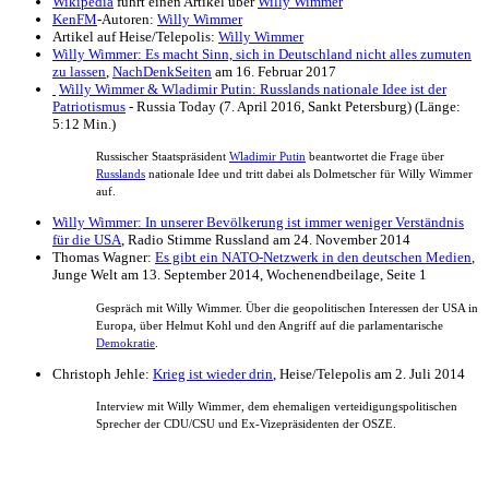
Wikipedia
führt einen Artikel über
Willy Wimmer
KenFM
-Autoren:
Willy Wimmer
Artikel auf Heise/Telepolis:
Willy Wimmer
Willy Wimmer: Es macht Sinn, sich in Deutschland nicht alles zumuten
zu lassen
,
NachDenkSeiten
am 16. Februar 2017
Willy Wimmer & Wladimir Putin: Russlands nationale Idee ist der
Patriotismus
- Russia Today (7. April 2016, Sankt Petersburg) (Länge:
5:12 Min.)
Russischer Staatspräsident
Wladimir Putin
beantwortet die Frage über
Russlands
nationale Idee und tritt dabei als Dolmetscher für Willy Wimmer
auf.
Willy Wimmer: In unserer Bevölkerung ist immer weniger Verständnis
für die USA
, Radio Stimme Russland am 24. November 2014
Thomas Wagner:
Es gibt ein NATO-Netzwerk in den deutschen Medien
,
Junge Welt am 13. September 2014, Wochenendbeilage, Seite 1
Gespräch mit Willy Wimmer. Über die geo­politischen Interessen der USA in
Europa, über Helmut Kohl und den Angriff auf die parlamentarische
Demokratie
.
Christoph Jehle:
Krieg ist wieder drin
, Heise/Telepolis am 2. Juli 2014
Interview mit Willy Wimmer, dem ehemaligen verteidigungs­politischen
Sprecher der CDU/CSU und Ex-Vizepräsidenten der OSZE.