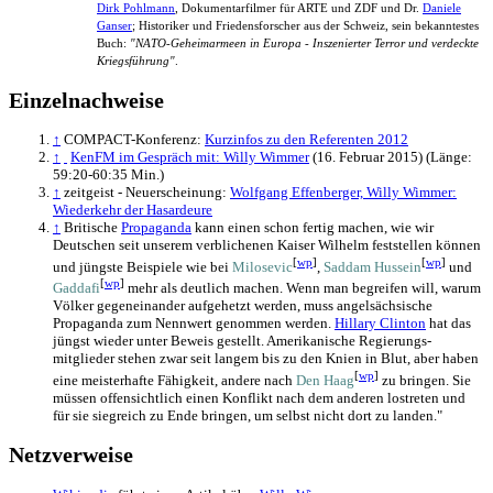
Dirk Pohlmann
, Dokumentar­filmer für ARTE und ZDF und Dr.
Daniele
Ganser
; Historiker und Friedens­forscher aus der Schweiz, sein bekanntestes
Buch:
"NATO-Geheim­armeen in Europa - Inszenierter Terror und verdeckte
Kriegs­führung"
.
Einzelnachweise
↑
COMPACT-Konferenz:
Kurzinfos zu den Referenten 2012
↑
KenFM im Gespräch mit: Willy Wimmer
(16. Februar 2015) (Länge:
59:20-60:35 Min.)
↑
zeitgeist - Neuerscheinung:
Wolfgang Effenberger, Willy Wimmer:
Wiederkehr der Hasardeure
↑
Britische
Propaganda
kann einen schon fertig machen, wie wir
Deutschen seit unserem verblichenen Kaiser Wilhelm feststellen können
[
wp
]
[
wp
]
und jüngste Beispiele wie bei
Milosevic
,
Saddam Hussein
und
[
wp
]
Gaddafi
mehr als deutlich machen. Wenn man begreifen will, warum
Völker gegeneinander aufgehetzt werden, muss angelsächsische
Propaganda zum Nennwert genommen werden.
Hillary Clinton
hat das
jüngst wieder unter Beweis gestellt. Amerikanische Regierungs­
mitglieder stehen zwar seit langem bis zu den Knien in Blut, aber haben
[
wp
]
eine meisterhafte Fähigkeit, andere nach
Den Haag
zu bringen. Sie
müssen offensichtlich einen Konflikt nach dem anderen lostreten und
für sie siegreich zu Ende bringen, um selbst nicht dort zu landen."
Netzverweise