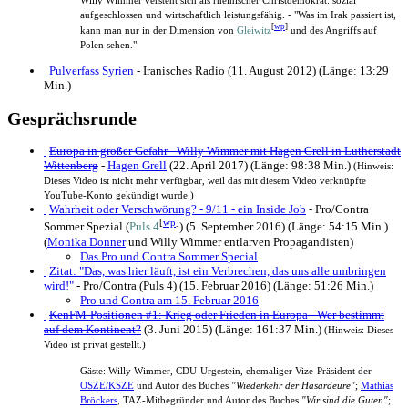
Willy Wimmer versteht sich als rheinischer Christdemokrat: sozial
aufgeschlossen und wirtschaftlich leistungsfähig. - "Was im Irak passiert ist,
[
wp
]
kann man nur in der Dimension von
Gleiwitz
und des Angriffs auf
Polen sehen."
Pulverfass Syrien
- Iranisches Radio (11. August 2012) (Länge: 13:29
Min.)
Gesprächsrunde
Europa in großer Gefahr - Willy Wimmer mit Hagen Grell in Lutherstadt
Wittenberg
-
Hagen Grell
(22. April 2017) (Länge: 98:38 Min.)
(Hinweis:
Dieses Video ist nicht mehr verfügbar, weil das mit diesem Video verknüpfte
YouTube-Konto gekündigt wurde.)
Wahrheit oder Verschwörung? - 9/11 - ein Inside Job
- Pro/Contra
[
wp
]
Sommer Spezial (
Puls 4
) (5. September 2016) (Länge: 54:15 Min.)
(
Monika Donner
und Willy Wimmer entlarven Propagandisten)
Das Pro und Contra Sommer Special
Zitat: "Das, was hier läuft, ist ein Verbrechen, das uns alle umbringen
wird!"
- Pro/Contra (Puls 4) (15. Februar 2016) (Länge: 51:26 Min.)
Pro und Contra am 15. Februar 2016
KenFM-Positionen #1: Krieg oder Frieden in Europa - Wer bestimmt
auf dem Kontinent?
(3. Juni 2015) (Länge: 161:37 Min.)
(Hinweis: Dieses
Video ist privat gestellt.)
Gäste: Willy Wimmer, CDU-Urgestein, ehemaliger Vize-Präsident der
OSZE/KSZE
und Autor des Buches
"Wiederkehr der Hasardeure"
;
Mathias
Bröckers
, TAZ-Mitbegründer und Autor des Buches
"Wir sind die Guten"
;