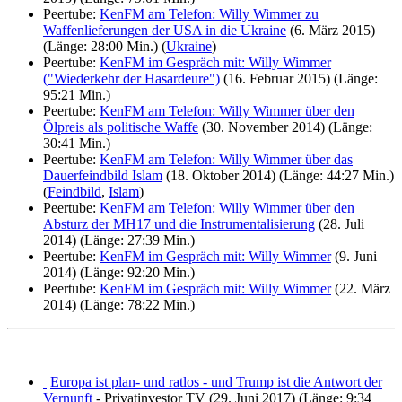
Peertube:
KenFM am Telefon: Willy Wimmer zu
Waffenlieferungen der USA in die Ukraine
(6. März 2015)
(Länge: 28:00 Min.) (
Ukraine
)
Peertube:
KenFM im Gespräch mit: Willy Wimmer
("Wiederkehr der Hasardeure")
(16. Februar 2015) (Länge:
95:21 Min.)
Peertube:
KenFM am Telefon: Willy Wimmer über den
Ölpreis als politische Waffe
(30. November 2014) (Länge:
30:41 Min.)
Peertube:
KenFM am Telefon: Willy Wimmer über das
Dauerfeindbild Islam
(18. Oktober 2014) (Länge: 44:27 Min.)
(
Feindbild
,
Islam
)
Peertube:
KenFM am Telefon: Willy Wimmer über den
Absturz der MH17 und die Instrumentalisierung
(28. Juli
2014) (Länge: 27:39 Min.)
Peertube:
KenFM im Gespräch mit: Willy Wimmer
(9. Juni
2014) (Länge: 92:20 Min.)
Peertube:
KenFM im Gespräch mit: Willy Wimmer
(22. März
2014) (Länge: 78:22 Min.)
Europa ist plan- und ratlos - und Trump ist die Antwort der
Vernunft
- Privatinvestor TV (29. Juni 2017) (Länge: 9:34