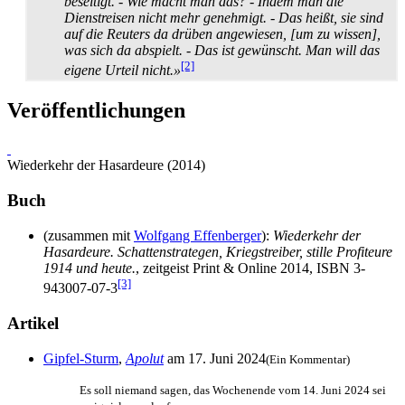
beseitigt. - Wie macht man das? - Indem man die
Dienstreisen nicht mehr genehmigt. - Das heißt, sie sind
auf die Reuters da drüben angewiesen, [um zu wissen],
was sich da abspielt. - Das ist gewünscht. Man will das
[2]
eigene Urteil nicht.»
Veröffentlichungen
Wiederkehr der Hasardeure (2014)
Buch
(zusammen mit
Wolfgang Effenberger
):
Wiederkehr der
Hasardeure. Schattenstrategen, Kriegstreiber, stille Profiteure
1914 und heute.
, zeitgeist Print & Online 2014, ISBN 3-
[3]
943007-07-3
Artikel
Gipfel-Sturm
,
Apolut
am 17. Juni 2024
(Ein Kommentar)
Es soll niemand sagen, das Wochenende vom 14. Juni 2024 sei