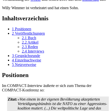
Willy Wimmer ist verheiratet und hat einen Sohn.
Inhaltsverzeichnis
1
Positionen
2
Veröffentlichungen
2.1
Buch
2.2
Artikel
2.3
Reden
2.4
Interviews
3
Gesprächsrunde
4
Einzelnachweise
5
Netzverweise
Positionen
Im COMPACT-Interview äußerte er sich zum Thema der
COMPACT-Konferenz so:
Zitat:
«Von einem in der eigenen Bevölkerung akzeptierten
Verteidigungs­bündnis ist die NATO zu einer Aggressions­
koaltion mutiert. (...) Die weltpolitische Lage und das