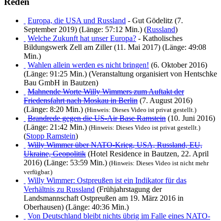
Reden
Europa, die USA und Russland
- Gut Gödelitz (7.
September 2019) (Länge: 57:12 Min.) (
Russland
)
Welche Zukunft hat unser Europa?
- Katholisches
Bildungswerk Zell am Ziller (11. Mai 2017) (Länge: 49:08
Min.)
Wahlen allein werden es nicht bringen!
(6. Oktober 2016)
(Länge: 91:25 Min.) (Veranstaltung organisiert von Hentschke
Bau GmbH in Bautzen)
Mahnende Worte Willy Wimmers zum Auftakt der
Friedensfahrt nach Moskau in Berlin
(7. August 2016)
(Länge: 8:20 Min.)
(Hinweis: Dieses Video ist privat gestellt.)
Brandrede gegen die US-Air Base Ramstein
(10. Juni 2016)
(Länge: 21:42 Min.)
(Hinweis: Dieses Video ist privat gestellt.)
(
Stopp Ramstein
)
Willy Wimmer über NATO-Krieg, USA, Russland, EU,
Ukraine, Geopolitik
(Hotel Residence in Bautzen, 22. April
2016) (Länge: 53:59 Min.)
(Hinweis: Dieses Video ist nicht mehr
verfügbar.)
Willy Wimmer: Ostpreußen ist ein Indikator für das
Verhältnis zu Russland
(Frühjahrstagung der
Landsmannschaft Ostpreußen am 19. März 2016 in
Oberhausen) (Länge: 40:36 Min.)
Von Deutschland bleibt nichts übrig im Falle eines NATO-