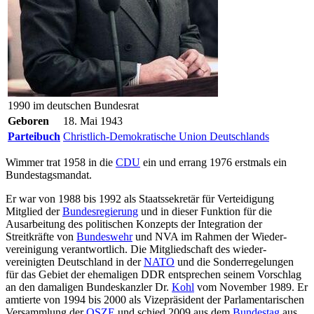
1990 im deutschen Bundesrat
Geboren
18. Mai 1943
Parteibuch
Christlich-Demokratische Union Deutschlands
Wimmer trat 1958 in die
CDU
ein und errang 1976 erstmals ein
Bundestagsmandat.
Er war von 1988 bis 1992 als Staatssekretär für Verteidigung
Mitglied der
Bundesregierung
und in dieser Funktion für die
Ausarbeitung des politischen Konzepts der Integration der
Streitkräfte von
Bundeswehr
und NVA im Rahmen der Wieder­
vereinigung verantwortlich. Die Mitgliedschaft des wieder­
vereinigten Deutschland in der
NATO
und die Sonder­regelungen
für das Gebiet der ehemaligen DDR entsprechen seinem Vorschlag
an den damaligen Bundeskanzler Dr.
Kohl
vom November 1989. Er
amtierte von 1994 bis 2000 als Vizepräsident der Parlamentarischen
Versammlung der
OSZE
und schied 2009 aus dem
Bundestag
aus.