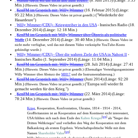
Warum jagen wir die nicht alle zum Teufel?
(8. Juni 2015) (Länge: 3:35
Min.)
(Hinweis: Dieses Video ist privat gestellt.)
KenFM im Gespräch mit: Willy Wimmer
(16. Februar 2015) (Länge:
95:22 Min.)
("Wiederkehr der
(Hinweis: Dieses Video ist privat gestellt.)
Hasardeure")
Willy Wimmer (CDU) - Kriegstreiber in den USA
- Iranisches Radio (18.
Dezember 2014) (Länge: 12:18 Min.)
KenFM im Gespräch mit Willy Wimmer über Ölpreis als politische
Waffe
(14. Dezember 2014) (Länge: 30:40 Min.)
(Hinweis: Dieses Video ist
nicht mehr verfügbar, weil das mit diesem Video verknüpfte YouTube-Konto
gekündigt wurde.)
Willy Wimmer (CDU) - Über die wahren Ziele der USA in Nahost ll
-
Iranisches Radio (1. September 2014) (Länge: 11:04 Min.)
KenFM im Gespräch mit: Willy Wimmer
(28. Juli 2014) (Länge: 27:41
Min.)
(Hinweis: Dieses Video ist privat gestellt.)
(Ehemaliger Verteidigungs­minister
Willy Wimmer über Absturz der
MH17
und die Instrumentalisierung.)
KenFM im Gespräch mit: Willy Wimmer
(Juni 2014) (Länge: 92:20
Min.)
("Europa soll wieder fit
(Hinweis: Dieses Video ist privat gestellt.)
gemacht werden für den Krieg.")
KenFM im Gespräch mit: Willy Wimmer
(22. März 2014) (Länge:
78:24 Min.)
(Hinweis: Dieses Video ist privat gestellt.)
Krieg
, Kooperation, Konfrontation, Ukraine, 1814 - 1914 - 2014,
Großbritannien ist an Kooperation auf dem Kontinent nicht interessiert,
[
wp
]
USA fühlten sich nach dem Ende des
Kalten Krieges
als "Sieger des
Dritten Weltkrieges" und verließen den Weg der Kooperation mit dem
Balkankrieg als erstem Ergebnis. Wirtschafts­politische Welle mit dem
[
wp
]
Namen
Shareholder Value
.