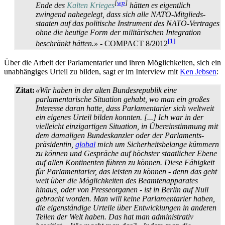
[
wp
]
Ende des
Kalten Krieges
hätten es eigentlich
zwingend nahegelegt, dass sich alle NATO-Mitglieds­
staaten auf das politische Instrument des NATO-Vertrages
ohne die heutige Form der militärischen Integration
[1]
beschränkt hätten.»
- COMPACT 8/2012
Über die Arbeit der Parlamentarier und ihren Möglichkeiten, sich ein
unabhängiges Urteil zu bilden, sagt er im Interview mit
Ken Jebsen
:
Zitat:
«Wir haben in der alten Bundesrepublik eine
parlamentarische Situation gehabt, wo man ein großes
Interesse daran hatte, dass Parlamentarier sich weltweit
ein eigenes Urteil bilden konnten. [...] Ich war in der
vielleicht einzigartigen Situation, in Übereinstimmung mit
dem damaligen Bundes­kanzler oder der Parlaments­
präsidentin,
global
mich um Sicherheits­belange kümmern
zu können und Gespräche auf höchster staatlicher Ebene
auf allen Kontinenten führen zu können. Diese Fähigkeit
für Parlamentarier, das leisten zu können - denn das geht
weit über die Möglichkeiten des Beamten­apparates
hinaus, oder von Presseorganen - ist in Berlin auf Null
gebracht worden. Man will keine Parlamentarier haben,
die eigenständige Urteile über Entwicklungen in anderen
Teilen der Welt haben. Das hat man administrativ