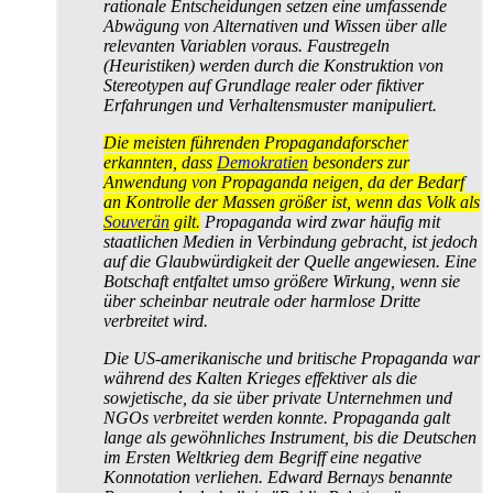
rationale Entscheidungen setzen eine umfassende
Abwägung von Alternativen und Wissen über alle
relevanten Variablen voraus. Faustregeln
(Heuristiken) werden durch die Konstruktion von
Stereotypen auf Grundlage realer oder fiktiver
Erfahrungen und Verhaltens­muster manipuliert.
Die meisten führenden Propaganda­forscher
erkannten, dass
Demokratien
besonders zur
Anwendung von Propaganda neigen, da der Bedarf
an Kontrolle der Massen größer ist, wenn das Volk als
Souverän
gilt.
Propaganda wird zwar häufig mit
staatlichen Medien in Verbindung gebracht, ist jedoch
auf die Glaubwürdigkeit der Quelle angewiesen. Eine
Botschaft entfaltet umso größere Wirkung, wenn sie
über scheinbar neutrale oder harmlose Dritte
verbreitet wird.
Die US-amerikanische und britische Propaganda war
während des Kalten Krieges effektiver als die
sowjetische, da sie über private Unternehmen und
NGOs verbreitet werden konnte. Propaganda galt
lange als gewöhnliches Instrument, bis die Deutschen
im Ersten Weltkrieg dem Begriff eine negative
Konnotation verliehen. Edward Bernays benannte