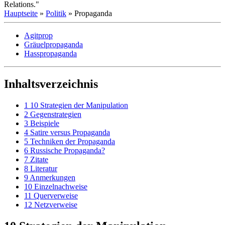
Relations."
Hauptseite
»
Politik
» Propaganda
Agitprop
Gräuelpropaganda
Hasspropaganda
Inhaltsverzeichnis
1
10 Strategien der Manipulation
2
Gegenstrategien
3
Beispiele
4
Satire versus Propaganda
5
Techniken der Propaganda
6
Russische Propaganda?
7
Zitate
8
Literatur
9
Anmerkungen
10
Einzelnachweise
11
Querverweise
12
Netzverweise