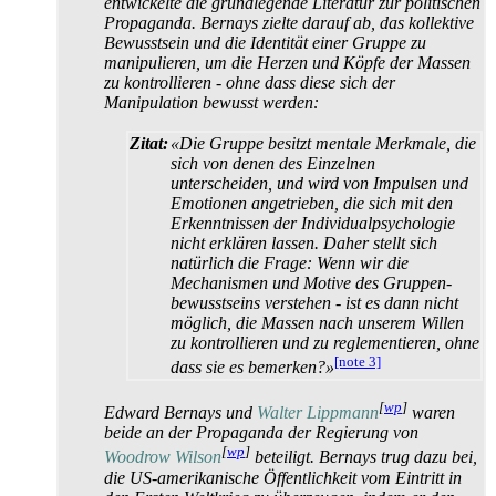
entwickelte die grundlegende Literatur zur politischen
Propaganda. Bernays zielte darauf ab, das kollektive
Bewusstsein und die Identität einer Gruppe zu
manipulieren, um die Herzen und Köpfe der Massen
zu kontrollieren - ohne dass diese sich der
Manipulation bewusst werden:
Zitat:
«Die Gruppe besitzt mentale Merkmale, die
sich von denen des Einzelnen
unterscheiden, und wird von Impulsen und
Emotionen angetrieben, die sich mit den
Erkenntnissen der Individual­psychologie
nicht erklären lassen. Daher stellt sich
natürlich die Frage: Wenn wir die
Mechanismen und Motive des Gruppen­
bewusstseins verstehen - ist es dann nicht
möglich, die Massen nach unserem Willen
zu kontrollieren und zu reglementieren, ohne
[note 3]
dass sie es bemerken?»
[
wp
]
Edward Bernays und
Walter Lippmann
waren
beide an der Propaganda der Regierung von
[
wp
]
Woodrow Wilson
beteiligt. Bernays trug dazu bei,
die US-amerikanische Öffentlichkeit vom Eintritt in