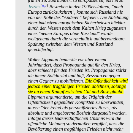
frühen 18. Jahrhundert zu europäisieren, bis hin zu
[
wp
]
Jelzins
Bestreben in den 1990er-Jahren, "nach
Europa zurückzukehren", konnte sich Russland nie
von der Rolle des "Anderen" befreien. Die Ablehnung
einer inklusiven europäischen Sicherheits­architektur
durch den Westen nach dem Kalten Krieg zugunsten
eines "neuen Europas ohne Russland" wurde
weitgehend durch die vermeintlich unüberwindbare
Spaltung zwischen dem Westen und Russland
gerechtfertigt.
Walter Lippman bemerkte vor über einem
Jahrhundert, dass Propaganda gut für den Krieg,
aber schlecht für den Frieden ist. Propaganda stärkt
die innere Solidarität und hilft, Ressourcen gegen
einen Gegner zu mobilisieren.
Die Öffentlichkeit wird
jedoch einen tragfähigen Frieden ablehnen, solange
sie an einen Kampf zwischen Gut und Böse glaubt.
Lippman argumentierte, um die Trägheit der
Öffentlichkeit gegenüber Konflikten zu überwinden,
müsse "der Feind als personifiziertes Böses, als
absolute und angeborene Bosheit dargestellt werden.
Infolge dieses leidenschaftlichen Unsinns wird die
öffentliche Meinung so dermaßen vergiftet, dass die
Bevölkerung einen tragfähigen Frieden nicht mehr