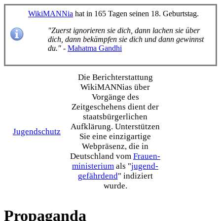
WikiMANNia
hat in 165 Tagen seinen 18. Geburtstag.
"Zuerst ignorieren sie dich, dann lachen sie über
dich, dann bekämpfen sie dich und dann gewinnst
du."
-
Mahatma Gandhi
Die Bericht­erstattung
WikiMANNias über
Vorgänge des
Zeitgeschehens dient der
staats­bürgerlichen
Aufklärung. Unterstützen
Jugendschutz
Sie eine einzig­artige
Webpräsenz, die in
Deutschland vom
Frauen­
ministerium
als "
jugend­
gefährdend
" indiziert
wurde.
Propaganda