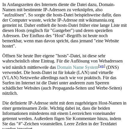
In Anfangszeiten des Internets diente die Datei dazu, Domain-
Namen mit bestimmte IP-Adressen zu verknüpfen, also
"aufzulösen". So sorgte die hosts-Datei beispielsweise dafür, dass
der Computer wusste, welche IP-Adresse mit wikimannia.org
gemeint ist. Daher enthielt die hosts-Datei früher eine lange Liste mit
diesen Hosts (englisch für "Gastgeber") und deren speziellen
Adressen. Der Einfluss des "Host"-Begriffs ist heute noch
bemerkbar, wenn man davon spricht, dass jemand "eine Website
hostet".
Öffnen Sie heute Ihre eigene "hosts"-Datei, ist diese sehr
wahrscheinlich ohne Eintrag. Für die Auflösung von Webadressen
[
wp
]
wird nämlich mittlerweile das
Domain Name System
(DNS)
verwendet. Die hosts-Datei ist für lokale (LAN) und virtuelle
(VLAN) Netzwerke allerdings nach wie vor praktisch. Für das
Surfen im Internet ist die Datei unter anderem zum Sperren
schädlicher Websites (auch Propaganda-Seiten und Werbe-Seiten)
nützlich.
Die definierte IP-Adresse steht mit dem zugehörigen Host-Namen in
einer gemeinsamen Zeile. Wichtig dabei ist, dass die beiden
Informationen mindestens mit einem Leerzeichen voneinander
getrennt werden. Außerdem fügen Sie Kommentare hinzu, indem
Sie das "#"-Zeichen voranstellen. Leere Zeilen in der Textdatei
werden ignoriert.