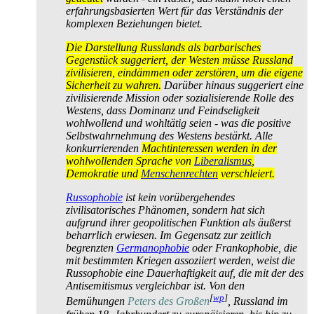
erfahrungs­basierten Wert für das Verständnis der
komplexen Beziehungen bietet.
Die Darstellung Russlands als barbarisches
Gegenstück suggeriert, der Westen müsse Russland
zivilisieren, eindämmen oder zerstören, um die eigene
Sicherheit zu wahren.
Darüber hinaus suggeriert eine
zivilisierende Mission oder sozialisierende Rolle des
Westens, dass Dominanz und Feindseligkeit
wohlwollend und wohltätig seien - was die positive
Selbstwahrnehmung des Westens bestärkt. Alle
konkurrierenden
Machtinteressen werden in der
wohlwollenden Sprache von
Liberalismus
,
Demokratie und
Menschenrechten
verschleiert.
Russophobie
ist kein vorübergehendes
zivilisatorisches Phänomen, sondern hat sich
aufgrund ihrer geopolitischen Funktion als äußerst
beharrlich erwiesen. Im Gegensatz zur zeitlich
begrenzten
Germanophobie
oder Frankophobie, die
mit bestimmten Kriegen assoziiert werden, weist die
Russophobie eine Dauerhaftigkeit auf, die mit der des
Antisemitismus vergleichbar ist. Von den
[
wp
]
Bemühungen
Peters des Großen
, Russland im