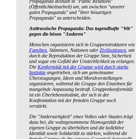
Propaganda deshalb in "Public Relations"
(Öffentlichkeits­arbeit) um, um zwischen "unserer
guten Propaganda" und "ihrer bösartigen
Propaganda" zu unterscheiden.
Antirussische Propaganda: Das tugendhafte "Wir"
gegen die bösen "Anderen"
Menschen organisieren sich in Gruppen­strukturen wie
Familien
, Stämmen, Nationen oder
Zivilisationen
, um
durch die Reproduktion der Gruppe Sinn, Sicherheit
und sogar ein Gefühl der Unsterblichkeit zu erlangen.
Die
Konformität mit der Gruppe wird durch starke
Instinkte
angetrieben, sich um gemeinsame
Überzeugungen, Ideen und Moralvorstellungen
organisieren, während die Gruppe den Einzelnen für
mangelnde Anpassung bestraft. Gruppen­konformität
ist ein Überlebens­instinkt, der sich in der
Konfrontation mit der fremden Gruppe noch
verstärkt.
Die "Andersartigkeit" eines Volkes oder Staates trägt
dazu bei, die wahrgenommene Homogenität der
eigenen Gruppe zu überhöhen und die kollektive
Identität sowie Solidarität zu stärken, während die
fremde Gruppe als ihr genaues Gegenteil dargestellt