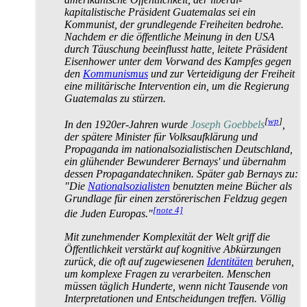
kapitalistische Präsident Guatemalas sei ein
Kommunist, der grundlegende Freiheiten bedrohe.
Nachdem er die öffentliche Meinung in den USA
durch Täuschung beeinflusst hatte, leitete Präsident
Eisenhower unter dem Vorwand des Kampfes gegen
den
Kommunismus
und zur Verteidigung der Freiheit
eine militärische Intervention ein, um die Regierung
Guatemalas zu stürzen.
[
wp
]
In den 1920er-Jahren wurde
Joseph Goebbels
,
der spätere Minister für Volksaufklärung und
Propaganda im national­sozialistischen Deutschland,
ein glühender Bewunderer Bernays' und übernahm
dessen Propaganda­techniken. Später gab Bernays zu:
"Die
Nationalsozialisten
benutzten meine Bücher als
Grundlage für einen zerstörerischen Feldzug gegen
[note 4]
die Juden Europas."
Mit zunehmender Komplexität der Welt griff die
Öffentlichkeit verstärkt auf kognitive Abkürzungen
zurück, die oft auf zugewiesenen
Identitäten
beruhen,
um komplexe Fragen zu verarbeiten. Menschen
müssen täglich Hunderte, wenn nicht Tausende von
Interpretationen und Entscheidungen treffen. Völlig