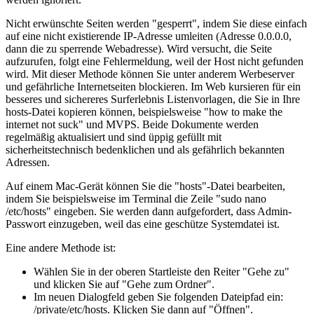
Nicht erwünschte Seiten werden "gesperrt", indem Sie diese einfach
auf eine nicht existierende IP-Adresse umleiten (Adresse 0.0.0.0,
dann die zu sperrende Webadresse). Wird versucht, die Seite
aufzurufen, folgt eine Fehlermeldung, weil der Host nicht gefunden
wird. Mit dieser Methode können Sie unter anderem Werbeserver
und gefährliche Internetseiten blockieren. Im Web kursieren für ein
besseres und sichereres Surferlebnis Listenvorlagen, die Sie in Ihre
hosts-Datei kopieren können, beispielsweise "how to make the
internet not suck" und MVPS. Beide Dokumente werden
regelmäßig aktualisiert und sind üppig gefüllt mit
sicherheitstechnisch bedenklichen und als gefährlich bekannten
Adressen.
Auf einem Mac-Gerät können Sie die "hosts"-Datei bearbeiten,
indem Sie beispielsweise im Terminal die Zeile "sudo nano
/etc/hosts" eingeben. Sie werden dann aufgefordert, dass Admin-
Passwort einzugeben, weil das eine geschütze Systemdatei ist.
Eine andere Methode ist:
Wählen Sie in der oberen Startleiste den Reiter "Gehe zu"
und klicken Sie auf "Gehe zum Ordner".
Im neuen Dialogfeld geben Sie folgenden Dateipfad ein:
/private/etc/hosts. Klicken Sie dann auf "Öffnen".