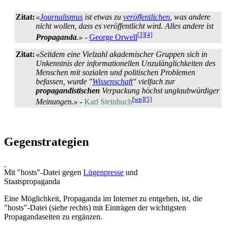
Zitat:
«
Journalismus
ist etwas zu
veröffentlichen
, was andere
nicht wollen, dass es veröffentlicht wird. Alles andere ist
[3]
[4]
Propaganda
.»
-
George Orwell
Zitat:
«Seitdem eine Vielzahl akademischer Gruppen sich in
Unkenntnis der informationellen Unzulänglichkeiten des
Menschen mit sozialen und politischen Problemen
befassen, wurde "
Wissenschaft
" vielfach zur
propagandistischen
Verpackung höchst unglaubwürdiger
[
wp
]
[5]
Meinungen.»
-
Karl Steinbuch
Gegenstrategien
Mit "hosts"-Datei gegen
Lügen­presse
und
Staats­propaganda
Eine Möglichkeit, Propaganda im Internet zu entgehen, ist, die
"hosts"-Datei (siehe rechts) mit Einträgen der wichtigsten
Propaganda­seiten zu ergänzen.