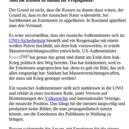
Sind die Russen zu dumm für Propaganda?
Der Grund ist nicht, dass die Russen zu dumm dazu wären, der
Grund ist, dass es der russischen Natur widerstrebt, bei
Sachthemen an Emotionen zu appellieren. In Russland appelliert
man den Verstand.
Es wäre unvorstellbar, dass der russische Außenminister sich im
UNO-Sicherheitsrat
hinstellt und ein Reagenzglas mit einem
weißen Pulver hochhält, um dem Irak vorzuwerfen, er würde
Massen­vernichtungs­waffen entwickeln. US-Außenminister
[
wp
]
Powell
hat genau das getan und damit am Ende dem Irak-
Krieg politisch den Weg bereitet. Das hat funktioniert, weil es
die Emotionen angesprochen hat, denn es gab ein Bild, das sich
allen eingeprägt hat: Saddam hat Massen­vernichtungs­waffen,
der muss mit Krieg gestoppt werden!
Ein russischer Außenminister stellt sich stattdessen in die UNO
und erklärt in einer trockenen Rede, unter Verweis auf
Bestimmungen des
Völkerrechts
und internationaler Verträge,
die russische Position. Das klingt für die meisten langweilig und
produziert keine Bilder, die man propagandistisch nutzen
könnte, um die Emotionen des Publikums in Wallung zu
bringen.
Russen widerstrebt der Ansatz, mit Emotionen für die eigene