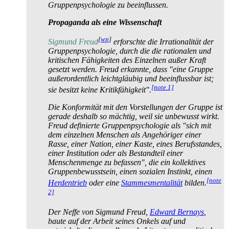
Gruppenpsychologie zu beeinflussen.
Propaganda als eine Wissenschaft
[
wp
]
Sigmund Freud
erforschte die Irrationalität der
Gruppenpsychologie, durch die die rationalen und
kritischen Fähigkeiten des Einzelnen außer Kraft
gesetzt werden. Freud erkannte, dass "eine Gruppe
außerordentlich leichtgläubig und beeinflussbar ist;
[note 1]
sie besitzt keine Kritikfähigkeit".
Die Konformität mit den Vorstellungen der Gruppe ist
gerade deshalb so mächtig, weil sie unbewusst wirkt.
Freud definierte Gruppen­psychologie als "sich mit
dem einzelnen Menschen als Angehöriger einer
Rasse, einer Nation, einer Kaste, eines Berufsstandes,
einer Institution oder als Bestandteil einer
Menschenmenge zu befassen", die ein kollektives
Gruppenbewusstsein, einen sozialen Instinkt, einen
[note
Herdentrieb
oder eine
Stammes­mentalität
bilden.
2]
Der Neffe von Sigmund Freud,
Edward Bernays
,
baute auf der Arbeit seines Onkels auf und