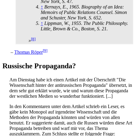
New York, S. 47.
↑
Bernays, E., 1965. Biography of an Idea:
Memoirs of Public Relations Counsel. Simon
and Schuster, New York, S. 652.
↑
Lippman, W., 1955. The Public Philosophy.
Little, Brown & Co., Boston, S. 21.
[8]
»
[9]
–
Thomas Röper
Russische Propaganda?
Am Dienstag habe ich einen Artikel mit der Überschrift "Die
Wissenschaft hinter der antirussischen Propaganda" übersetzt, in
dem sehr gut erklärt wurde, wie und warum diese Propaganda
der westlichen Medien so wunderbar funktioniert. [...]
In den Kommentaren unter dem Artikel schrieb ein Leser, es
gäbe kein Monopol auf irgendeine Wissenschaft und die
Methoden der Propaganda könnten und würden von allen
benutzt. Er suggerierte damit, auch die Russen würden diese Art
Propaganda betreiben und warf mir vor, das Thema
auszuklammern. Zum Schluss stellte er folgende Frage: