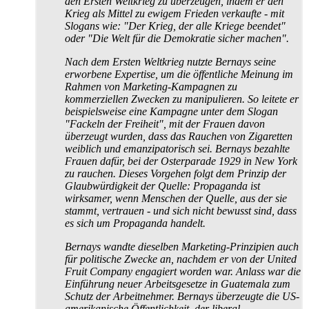
den Ersten Weltkrieg zu überzeugen, indem er den
Krieg als Mittel zu ewigem Frieden verkaufte - mit
Slogans wie: "Der Krieg, der alle Kriege beendet"
oder "Die Welt für die Demokratie sicher machen".
Nach dem Ersten Weltkrieg nutzte Bernays seine
erworbene Expertise, um die öffentliche Meinung im
Rahmen von Marketing-Kampagnen zu
kommerziellen Zwecken zu manipulieren. So leitete er
beispielsweise eine Kampagne unter dem Slogan
"Fackeln der Freiheit", mit der Frauen davon
überzeugt wurden, dass das Rauchen von Zigaretten
weiblich und emanzipatorisch sei. Bernays bezahlte
Frauen dafür, bei der Osterparade 1929 in New York
zu rauchen. Dieses Vorgehen folgt dem Prinzip der
Glaubwürdigkeit der Quelle: Propaganda ist
wirksamer, wenn Menschen der Quelle, aus der sie
stammt, vertrauen - und sich nicht bewusst sind, dass
es sich um Propaganda handelt.
Bernays wandte dieselben Marketing-Prinzipien auch
für politische Zwecke an, nachdem er von der United
Fruit Company engagiert worden war. Anlass war die
Einführung neuer Arbeitsgesetze in Guatemala zum
Schutz der Arbeitnehmer. Bernays überzeugte die US-
amerikanische Öffentlichkeit, der liberal-