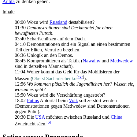
Antifa
zu denken geben.
Inhalt:
00:00 Wozu wird
Russland
destabilisiert?
01:30
Demonstrationen sind Deckmäntel für einen
bewaffneten Putsch.
03:40 Scharfschützen auf dem Dach.
04:10 Demonstrationen sind ein Signal an einen bestimmten
Teil der Eliten, Verrat zu begehen.
06:36 Unlogik an den Demos.
08:45 Kompromittieren als Taktik (
Nawalny
und
Medwedew
sind in derselben Mannschaft).
11:04 Woher kommt das Geld für das Mobilisieren der
[
ext
]
Massen (
Oberst Sachartschenko
).
12:56
Wo kommen plötzlich die Jugendlichen her? Wissen sie,
worum es geht?
15:50 Wozu wird die Verschärfung angestrebt?
18:02
Putins
Autorität beim
Volk
soll zerstört werden
(Demonstrationen gegen Medwedew sind Demonstrationen
gegen Putin).
20:30 Die
USA
möchten zwischen Russland und
China
[6]
Zwietracht säen.
Satire versus Propaganda