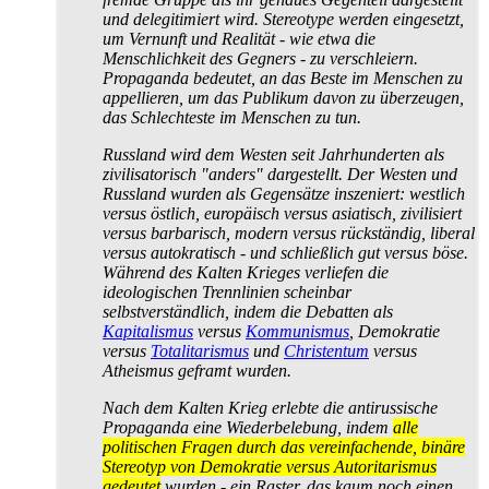
und delegitimiert wird. Stereotype werden eingesetzt,
um Vernunft und Realität - wie etwa die
Menschlichkeit des Gegners - zu verschleiern.
Propaganda bedeutet, an das Beste im Menschen zu
appellieren, um das Publikum davon zu überzeugen,
das Schlechteste im Menschen zu tun.
Russland wird dem Westen seit Jahrhunderten als
zivilisatorisch "anders" dargestellt. Der Westen und
Russland wurden als Gegensätze inszeniert: westlich
versus östlich, europäisch versus asiatisch, zivilisiert
versus barbarisch, modern versus rückständig, liberal
versus autokratisch - und schließlich gut versus böse.
Während des Kalten Krieges verliefen die
ideologischen Trennlinien scheinbar
selbstverständlich, indem die Debatten als
Kapitalismus
versus
Kommunismus
, Demokratie
versus
Totalitarismus
und
Christentum
versus
Atheismus geframt wurden.
Nach dem Kalten Krieg erlebte die antirussische
Propaganda eine Wiederbelebung, indem
alle
politischen Fragen durch das vereinfachende, binäre
Stereotyp von Demokratie versus Autoritarismus
gedeutet
wurden - ein Raster, das kaum noch einen