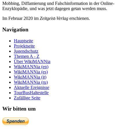
Mobbing, Diffamierung und Falsch­information in der Online-
Enzyklo­pädie, und was jetzt da­gegen getan werden muss.
Im Februar 2020 im
Zeit­geist-Verlag
erschienen.
Navigation
Hauptseite
Projektseite
Jugendschutz
Themen A - Z
Über WikiMANNia
WikiMANNia (en)
WikiMANNia (es)
WikiMANNia (it)
WikiMANNia (ru)
Aktuelle Ereignisse
TourBusHaltestelle
Zufällige Seite
Wir bitten um