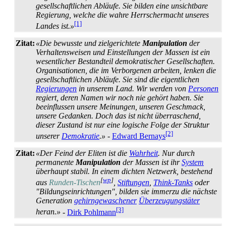
gesellschaftlichen Abläufe. Sie bilden eine unsichtbare
Regierung, welche die wahre Herrschermacht unseres
[1]
Landes ist.»
Zitat:
«Die bewusste und zielgerichtete
Manipulation
der
Verhaltensweisen und Einstellungen der Massen ist ein
wesentlicher Bestandteil demokratischer Gesellschaften.
Organisationen, die im Verborgenen arbeiten, lenken die
gesellschaftlichen Abläufe. Sie sind die eigentlichen
Regierungen
in unserem Land. Wir werden von
Personen
regiert, deren Namen wir noch nie gehört haben. Sie
beeinflussen unsere Meinungen, unseren Geschmack,
unsere Gedanken. Doch das ist nicht überraschend,
dieser Zustand ist nur eine logische Folge der Struktur
[2]
unserer
Demokratie
.»
-
Edward Bernays
Zitat:
«Der Feind der Eliten ist die
Wahrheit
. Nur durch
permanente
Manipulation
der Massen ist ihr
System
überhaupt stabil. In einem dichten Netzwerk, bestehend
[
wp
]
aus
Runden-Tischen
,
Stiftungen
,
Think-Tanks
oder
"Bildungs­ein­richtungen", bilden sie immerzu die nächste
Generation
gehirn­gewaschener
Über­zeugungs­täter
[3]
heran.»
-
Dirk Pohlmann