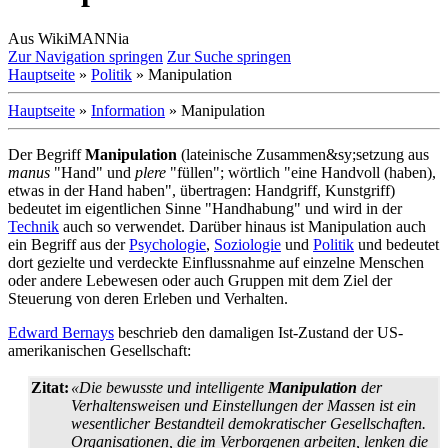
Aus WikiMANNia
Zur Navigation springen
Zur Suche springen
Hauptseite
»
Politik
» Manipulation
Hauptseite
»
Information
» Manipulation
Der Begriff
Manipulation
(lateinische Zusammen&sy;setzung aus
manus
"Hand" und
plere
"füllen"; wörtlich "eine Handvoll (haben),
etwas in der Hand haben", übertragen: Handgriff, Kunstgriff)
bedeutet im eigentlichen Sinne "Handhabung" und wird in der
Technik
auch so verwendet. Darüber hinaus ist Manipulation auch
ein Begriff aus der
Psychologie
,
Soziologie
und
Politik
und bedeutet
dort gezielte und verdeckte Einflussnahme auf einzelne Menschen
oder andere Lebewesen oder auch Gruppen mit dem Ziel der
Steuerung von deren Erleben und Verhalten.
Edward Bernays
beschrieb den damaligen Ist-Zustand der US-
amerikanischen Gesellschaft:
Zitat:
«Die bewusste und intelligente
Manipulation
der
Verhaltensweisen und Einstellungen der Massen ist ein
wesentlicher Bestandteil demokratischer Gesellschaften.
Organisationen, die im Verborgenen arbeiten, lenken die