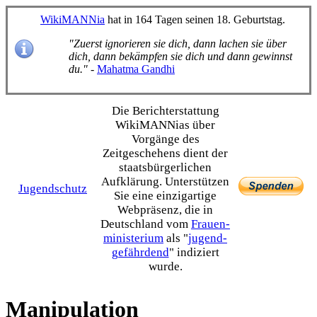
WikiMANNia
hat in 164 Tagen seinen 18. Geburtstag.
"Zuerst ignorieren sie dich, dann lachen sie über
dich, dann bekämpfen sie dich und dann gewinnst
du."
-
Mahatma Gandhi
Die Bericht­erstattung
WikiMANNias über
Vorgänge des
Zeitgeschehens dient der
staats­bürgerlichen
Aufklärung. Unterstützen
Jugendschutz
Sie eine einzig­artige
Webpräsenz, die in
Deutschland vom
Frauen­
ministerium
als "
jugend­
gefährdend
" indiziert
wurde.
Manipulation