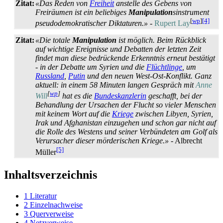
Zitat:
«Das Reden von
Freiheit
anstelle des Gebens von
Freiräumen ist ein beliebiges
Manipulation
s­instrument
[
wp
]
[4]
pseudo­demokratischer Diktaturen.»
-
Rupert Lay
Zitat:
«Die totale
Manipulation
ist möglich. Beim Rückblick
auf wichtige Ereignisse und Debatten der letzten Zeit
findet man diese bedrückende Erkenntnis erneut bestätigt
- in der Debatte um Syrien und die
Flüchtlinge
, um
Russland
,
Putin
und den neuen West-Ost-Konflikt. Ganz
aktuell: in einem 58 Minuten langen Gespräch mit
Anne
[
wp
]
Will
hat es die
Bundeskanzlerin
geschafft, bei der
Behandlung der Ursachen der Flucht so vieler Menschen
mit keinem Wort auf die
Kriege
zwischen Libyen, Syrien,
Irak und Afghanistan einzugehen und schon gar nicht auf
die Rolle des Westens und seiner Verbündeten am Golf als
Verursacher dieser mörderischen Kriege.»
- Albrecht
[5]
Müller
Inhaltsverzeichnis
1
Literatur
2
Einzelnachweise
3
Querverweise
4
Netzverweise