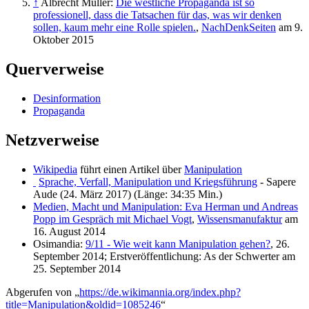
↑
Albrecht Müller:
Die westliche Propaganda ist so
professionell, dass die Tatsachen für das, was wir denken
sollen, kaum mehr eine Rolle spielen.
,
NachDenkSeiten
am 9.
Oktober 2015
Querverweise
Desinformation
Propaganda
Netzverweise
Wikipedia
führt einen Artikel über
Manipulation
Sprache, Verfall, Manipulation und Kriegsführung
- Sapere
Aude (24. März 2017) (Länge: 34:35 Min.)
Medien, Macht und Manipulation: Eva Herman und Andreas
Popp im Gespräch mit Michael Vogt
,
Wissensmanufaktur
am
16. August 2014
Osimandia:
9/11 - Wie weit kann Manipulation gehen?
, 26.
September 2014; Erstveröffentlichung: As der Schwerter am
25. September 2014
Abgerufen von „
https://de.wikimannia.org/index.php?
title=Manipulation&oldid=1085246
“