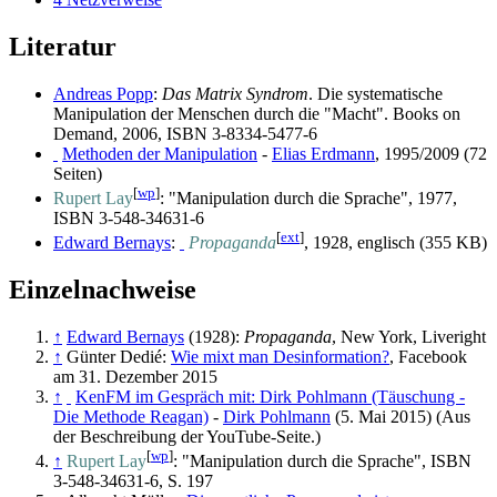
Literatur
Andreas Popp
:
Das Matrix Syndrom
. Die systematische
Manipulation der Menschen durch die "Macht". Books on
Demand, 2006, ISBN 3-8334-5477-6
Methoden der Manipulation
-
Elias Erdmann
, 1995/2009 (72
Seiten)
[
wp
]
Rupert Lay
: "Manipulation durch die Sprache", 1977,
ISBN 3-548-34631-6
[
ext
]
Edward Bernays
:
Propaganda
, 1928, englisch (355 KB)
Einzelnachweise
↑
Edward Bernays
(1928):
Propaganda
, New York, Liveright
↑
Günter Dedié:
Wie mixt man Desinformation?
, Facebook
am 31. Dezember 2015
↑
KenFM im Gespräch mit: Dirk Pohlmann (Täuschung -
Die Methode Reagan)
-
Dirk Pohlmann
(5. Mai 2015) (Aus
der Beschreibung der YouTube-Seite.)
[
wp
]
↑
Rupert Lay
: "Manipulation durch die Sprache", ISBN
3-548-34631-6, S. 197