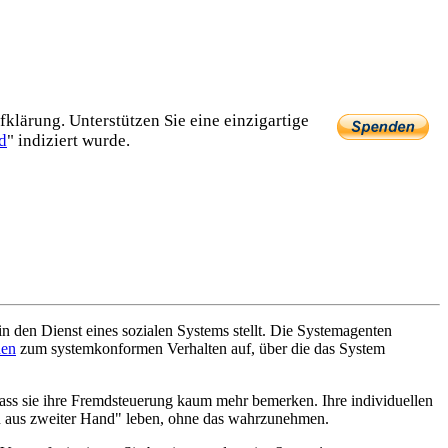
lärung. Unterstützen Sie eine einzig­artige
d
" indiziert wurde.
n den Dienst eines sozialen Systems stellt. Die System­agenten
en
zum system­konformen Verhalten auf, über die das System
dass sie ihre Fremd­steuerung kaum mehr bemerken. Ihre individuellen
eben aus zweiter Hand" leben, ohne das wahrzunehmen.