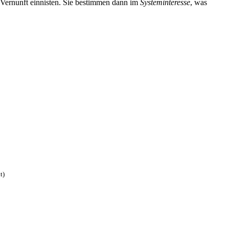
r Vernunft einnisten. Sie bestimmen dann im
System­interesse
, was
t)