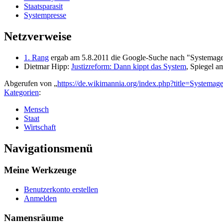
Staatsparasit
Systempresse
Netzverweise
1. Rang
ergab am 5.8.2011 die Google-Suche nach "Systemagent
Dietmar Hipp:
Justizreform: Dann kippt das System
, Spiegel a
Abgerufen von „
https://de.wikimannia.org/index.php?title=Systema
Kategorien
:
Mensch
Staat
Wirtschaft
Navigationsmenü
Meine Werkzeuge
Benutzerkonto erstellen
Anmelden
Namensräume