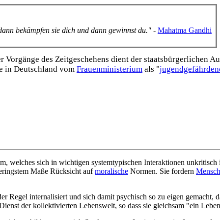
, dann bekämpfen sie dich und dann gewinnst du."
-
Mahatma Gandhi
Vorgänge des Zeitgeschehens dient der staats­bürgerlichen Aufk
e in Deutschland vom
Frauen­ministerium
als "
jugend­gefährden
 welches sich in wichtigen system­typischen Interaktionen unkritisch i
geringstem Maße Rücksicht auf
moralische
Normen. Sie fordern
Mensch
r Regel internalisiert und sich damit psychisch so zu eigen gemacht, 
n Dienst der kollektivierten Lebenswelt, so dass sie gleichsam "ein L