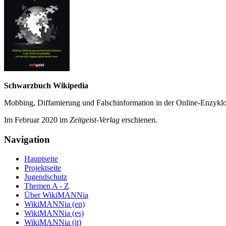
Schwarzbuch Wikipedia
Mobbing, Diffamierung und Falsch­information in der Online-Enzyklo­
Im Februar 2020 im
Zeit­geist-Verlag
erschienen.
Navigation
Hauptseite
Projektseite
Jugendschutz
Themen A - Z
Über WikiMANNia
WikiMANNia (en)
WikiMANNia (es)
WikiMANNia (it)