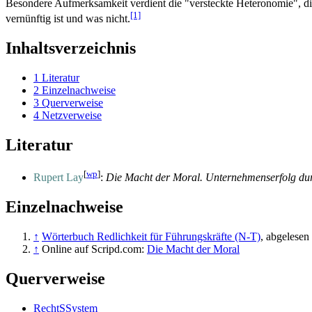
Besondere Aufmerksamkeit verdient die "versteckte Heteronomie", die
[1]
vernünftig ist und was nicht.
Inhaltsverzeichnis
1
Literatur
2
Einzelnachweise
3
Querverweise
4
Netzverweise
Literatur
[
wp
]
Rupert Lay
:
Die Macht der Moral. Unternehmenserfolg du
Einzelnachweise
↑
Wörterbuch Redlichkeit für Führungskräfte (N-T)
, abgelese
↑
Online auf Scripd.com:
Die Macht der Moral
Querverweise
RechtSSystem