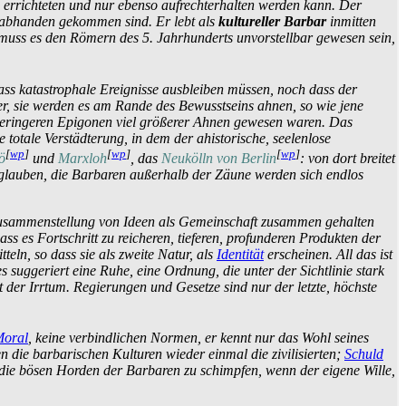
 errichteten und nur ebenso aufrecht­erhalten werden kann. Der
en, abhanden gekommen sind. Er lebt als
kultureller Barbar
inmitten
ie muss es den Römern des 5. Jahrhunderts unvorstellbar gewesen sein,
ass katastrophale Ereignisse ausbleiben müssen, noch dass der
er, sie werden es am Rande des Bewusstseins ahnen, so wie jene
e geringeren Epigonen viel größerer Ahnen gewesen waren. Das
totale Verstädterung, in dem der ahistorische, seelenlose
[
wp
]
[
wp
]
[
wp
]
ö
und
Marxloh
, das
Neukölln von Berlin
: von dort breitet
u glauben, die Barbaren außerhalb der Zäune werden sich endlos
ne Zusammen­stellung von Ideen als Gemeinschaft zusammen gehalten
ass es Fortschritt zu reicheren, tieferen, profunderen Produkten der
tteln, so dass sie als zweite Natur, als
Identität
erscheinen. All das ist
es suggeriert eine Ruhe, eine Ordnung, die unter der Sichtlinie stark
t der Irrtum. Regierungen und Gesetze sind nur der letzte, höchste
oral
, keine verbindlichen Normen, er kennt nur das Wohl seines
en die barbarischen Kulturen wieder einmal die zivilisierten;
Schuld
auf die bösen Horden der Barbaren zu schimpfen, wenn der eigene Wille,