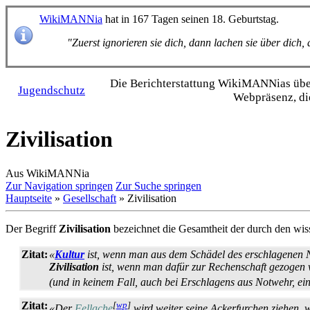
WikiMANNia
hat in 167 Tagen seinen 18. Geburtstag.
"Zuerst ignorieren sie dich, dann lachen sie über dich
Die Bericht­erstattung WikiMANNias über 
Jugendschutz
Webpräsenz, di
Zivilisation
Aus WikiMANNia
Zur Navigation springen
Zur Suche springen
Hauptseite
»
Gesellschaft
» Zivilisation
Der Begriff
Zivilisation
bezeichnet die Gesamtheit der durch den wiss
Zitat:
«
Kultur
ist, wenn man aus dem Schädel des erschlagenen N
Zivilisation
ist, wenn man dafür zur Rechenschaft gezogen 
(und in keinem Fall, auch bei Erschlagens aus Notwehr, ei
Zitat:
[
wp
]
«Der
Fellache
wird weiter seine Acker­furchen ziehen, 