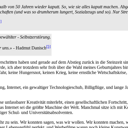
alb von 50 Jahren wieder kaputt. So, wie sie alles kaputt machen. Abg
sen­schaften (und was so drumherum lungert, Sozialzeugs und so). Nur 
]
ewählter - Selbstzerstörung.
[5]
r uns.»
- Hadmut Danisch
rschritten haben und gerade auf dem Abstieg zurück in die Steinzeit sind
rde, ich aber trotzdem sehr froh über die Wahl meines Geburtsjahres bi
efahr, keine Hungersnot, keinen Krieg, keine ernstliche Wirtschaftskrise
g, Internet, ein gewaltiger Technologieschub, Billigflüge, und lange Ja
e unfassbarer Kreativität miterlebt, einen gesellschaftlichen Fortschri
as Internet sei die größte Maschine der Welt. Manchmal sitze ich mi
ger Schul- und Universitäts­absolventen.
efahr zu sein. Wir konnten sagen, was wir wollen. Wir konnten machen
er Lebensgefühl perfekt, und Werbefilme waren noch kleine Kunstwer