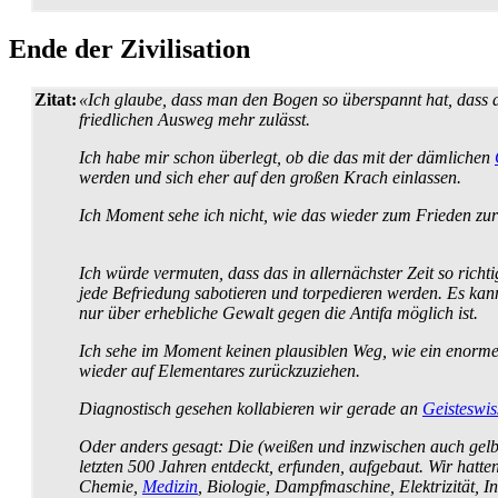
Ende der Zivilisation
Zitat:
«Ich glaube, dass man den Bogen so überspannt hat, dass de
friedlichen Ausweg mehr zulässt.
Ich habe mir schon überlegt, ob die das mit der dämlichen
werden und sich eher auf den großen Krach einlassen.
Ich Moment sehe ich nicht, wie das wieder zum Frieden zur
Ich würde vermuten, dass das in allernächster Zeit so richt
jede Befriedung sabotieren und torpedieren werden. Es kan
nur über erhebliche Gewalt gegen die Antifa möglich ist.
Ich sehe im Moment keinen plausiblen Weg, wie ein enormer
wieder auf Elementares zurück­zu­ziehen.
Diagnostisch gesehen kollabieren wir gerade an
Geisteswis
Oder anders gesagt: Die (weißen und inzwischen auch gel
letzten 500 Jahren entdeckt, erfunden, aufgebaut. Wir hatte
Chemie,
Medizin
, Biologie, Dampf­maschine, Elektrizität, 