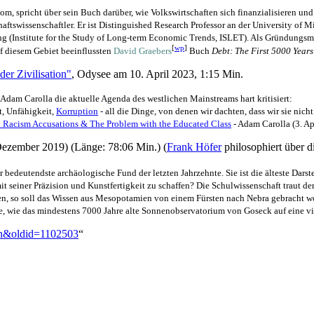
m, spricht über sein Buch darüber, wie Volkswirtschaften sich finanzialisieren un
afts­wissenschaftler. Er ist Distinguished Research Professor an der University of
klung (Institute for the Study of Long-term Economic Trends, ISLET). Als Gründungs
[
wp
]
uf diesem Gebiet beeinflussten
David Graebers
Buch
Debt: The First 5000 Years
er Zivilisation"
, Odysee am 10. April 2023, 1:15 Min.
Adam Carolla die aktuelle Agenda des westlichen Mainstreams hart kritisiert:
t, Unfähigkeit,
Korruption
- all die Dinge, von denen wir dachten, dass wir sie nicht 
 Racism Accusations & The Problem with the Educated Class
- Adam Carolla (3. Ap
ezember 2019) (Länge: 78:06 Min.) (
Frank Höfer
philosophiert über d
er bedeutendste archäologische Fund der letzten Jahrzehnte. Sie ist die älteste Dar
 seiner Präzision und Kunst­fertigkeit zu schaffen? Die Schul­wissenschaft traut d
n, so soll das Wissen aus Mesopotamien von einem Fürsten nach Nebra gebracht wor
e, wie das mindestens 7000 Jahre alte Sonnen­observatorium von Goseck auf eine vi
tion&oldid=1102503
“