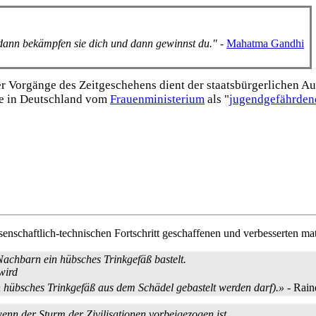
, dann bekämpfen sie dich und dann gewinnst du."
-
Mahatma Gandhi
Vorgänge des Zeitgeschehens dient der staats­bürgerlichen Aufk
e in Deutschland vom
Frauen­ministerium
als "
jugend­gefährden
enschaftlich-technischen Fortschritt geschaffenen und verbesserten ma
achbarn ein hübsches Trinkgefäß bastelt.
wird
n hübsches Trinkgefäß aus dem Schädel gebastelt werden darf).»
- Rain
wenn der Sturm der Zivilisationen vorbeigezogen ist.