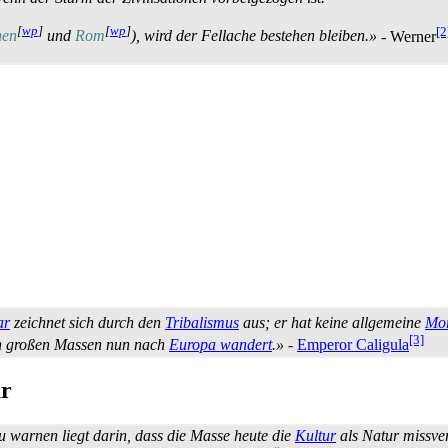
[
wp
]
[
wp
]
[2
hen
und
Rom
), wird der Fellache bestehen bleiben.»
- Werner
ar
zeichnet sich durch den
Tribalismus
aus; er hat keine allgemeine
Mo
[3]
 in großen Massen nun nach
Europa wandert
.»
-
Emperor Caligula
ur
 warnen liegt darin, dass die Masse heute die
Kultur
als Natur missvers