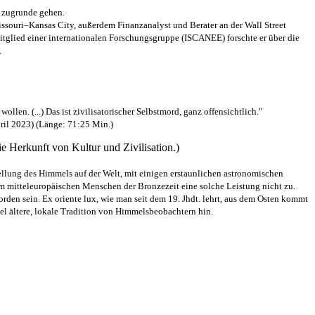
d zugrunde gehen.
 Missouri–Kansas City, außerdem Finanzanalyst und Berater an der Wall Street
­mitglied einer internationalen Forschungsgruppe (ISCANEE) forschte er über die
.
wollen. (...) Das ist zivilisatorischer Selbstmord, ganz offensichtlich."
ril 2023) (Länge: 71:25 Min.)
ie Herkunft von Kultur und Zivilisation.)
stellung des Himmels auf der Welt, mit einigen erstaunlichen astronomischen
em mittel­europäischen Menschen der Bronzezeit eine solche Leistung nicht zu.
den sein. Ex oriente lux, wie man seit dem 19. Jhdt. lehrt, aus dem Osten kommt
el ältere, lokale Tradition von Himmels­beobachtern hin.