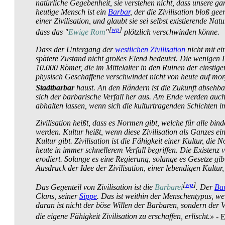
natürliche Gegebenheit, sie verstehen nicht, dass unsere g
heutige Mensch ist ein
Barbar
, der die Zivilisation bloß ge
einer Zivilisation, und glaubt sie sei selbst existierende 
[
wp
]
dass das "
Ewige Rom
"
plötzlich verschwinden könne.
Dass der Untergang der
westlichen Zivilisation
nicht mit ei
spätere Zustand nicht großes Elend bedeutet. Die wenigen 
10.000 Römer, die im Mittelalter in den Ruinen der einsti
physisch Geschaffene verschwindet nicht von heute auf morg
Stadtbarbar
haust. An den Rändern ist die Zukunft absehba
sich der barbarische Verfall her aus. Am Ende werden auch
abhalten lassen, wenn sich die kultur­tragenden Schichten 
Zivilisation heißt, dass es Normen gibt, welche für alle b
werden. Kultur heißt, wenn diese Zivilisation als Ganzes ein
Kultur gibt. Zivilisation ist die Fähigkeit einer Kultur, die 
heute in immer schnellerem Verfall begriffen. Die Existenz
erodiert. Solange es eine Regierung, solange es Gesetze gib
Ausdruck der Idee der Zivilisation, einer lebendigen Kult
[
wp
]
Das Gegenteil von Zivilisation ist die
Barbarei
. Der
Ba
Clans, seiner
Sippe
. Das ist weithin der Menschentypus, w
daran ist nicht der böse Willen der Barbaren, sondern der V
die eigene Fähigkeit Zivilisation zu erschaffen, erlischt.»
- E