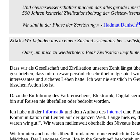
Und Geisteswissenschaftler machen das alles gerade innerh
500 Jahren keinerlei Zivilisations­beitrag der Geistes­wis
[4
Wir sind in der Phase der Zerstörung.»
-
Hadmut Danisch
Zitat:
«Wir befinden uns in einem Zustand systematischer - selbstg
Oder, um mich zu wiederholen: Peak Zivilisation liegt hinte
Dass wir als Gesellschaft und Zivilisation unseren Zenit längst übe
geschrieben, dass mir da zwar persönlich sehr übel mitgespielt wu
interessantes und sicheres Leben hatte: Ich war nie ernstlich in G
bisschen Action los ist.
Dazu die Einführung des Farbfernsehens, Elektronik, Digitalisierun
bin auf Reisen nie überfallen oder bedroht worden.
Ich habe mit der
Informatik
und dem Aufbau des
Internet
eine Phas
Kommunikation mit Leuten auf der ganzen Welt. Lange hieß es, d
waren wir gut!". Wir waren meilenweit oberhalb des Niveaus heuti
Wir konnten auch nachts überall rumlaufen, ohne ernstlich in G
Mädchen. Der Langnese-Song "Ice in the Sunshine" beschrieb uns