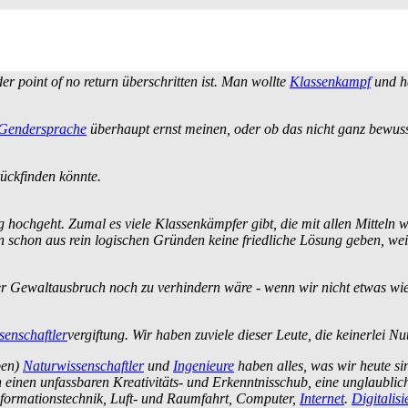
r point of no return überschritten ist. Man wollte
Klassenkampf
und ha
Gendersprache
überhaupt ernst meinen, oder ob das nicht ganz bewuss
ückfinden könnte.
ig hochgeht. Zumal es viele Klassen­kämpfer gibt, die mit allen Mittel
n schon aus rein logischen Gründen keine friedliche Lösung geben, wei
 Gewaltausbruch noch zu verhindern wäre - wenn wir nicht etwas wie e
senschaftler
­vergiftung. Wir haben zuviele dieser Leute, die keinerlei 
ben)
Naturwissenschaftler
und
Ingenieure
haben alles, was wir heute s
n einen unfassbaren Kreativitäts- und Erkenntnis­schub, eine unglaublich
Informations­technik, Luft- und Raumfahrt, Computer,
Internet
.
Digitalis