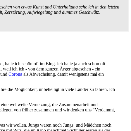
esehen von etwas Kunst und Unterhaltung sehe ich in den letzten
Streit, Zerstörung, Aufwiegelung und dummes Geschwätz.
, hatte ich schön oft im Blog. Ich hatte ja auch schon oft
n, weil ich ich - von dem ganzen Ärger abgesehen - ein
, und
Corona
als Abwechslung, damit wenigstens mal ein
hre die Möglichkeit, unbehelligt in viele Länder zu fahren. Ich
tt, eine weltweite Vernetzung, die Zusammenarbeit und
t Kollegen von früher zusammen und wir denken uns "Verdammt,
, was wir wollen. Jungs waren noch Jungs, und Mädchen noch
ke mit Witz, die im Kino manchmal wichtiger waren als der