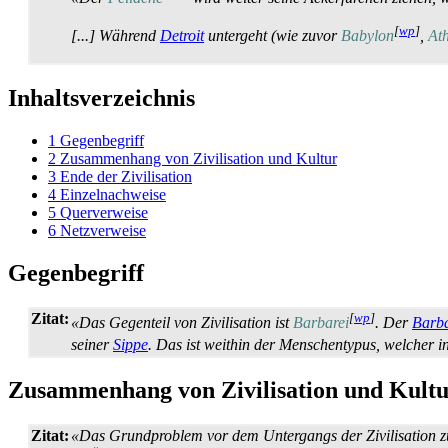
[
wp
]
[...] Während
Detroit
untergeht (wie zuvor
Babylon
,
At
Inhaltsverzeichnis
1
Gegenbegriff
2
Zusammenhang von Zivilisation und Kultur
3
Ende der Zivilisation
4
Einzelnachweise
5
Querverweise
6
Netzverweise
Gegenbegriff
Zitat:
[
wp
]
«Das Gegenteil von Zivilisation ist
Barbarei
. Der
Barb
seiner
Sippe
. Das ist weithin der Menschentypus, welcher
Zusammenhang von Zivilisation und Kult
Zitat:
«Das Grundproblem vor dem Untergangs der Zivilisation zu