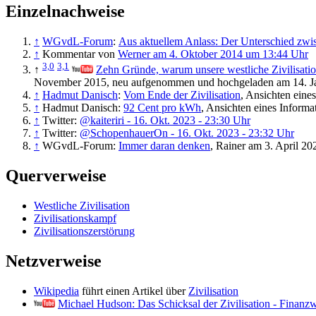
Einzelnachweise
↑
WGvdL-Forum
:
Aus aktuellem Anlass: Der Unterschied zwis
↑
Kommentar von
Werner am 4. Oktober 2014 um 13:44 Uhr
3,0
3,1
↑
Zehn Gründe, warum unsere westliche Zivilisatio
November 2015, neu aufgenommen und hochgeladen am 14. J
↑
Hadmut Danisch
:
Vom Ende der Zivilisation
, Ansichten eine
↑
Hadmut Danisch:
92 Cent pro kWh
, Ansichten eines Informa
↑
Twitter:
@kaiteriri - 16. Okt. 2023 - 23:30 Uhr
↑
Twitter:
@SchopenhauerOn - 16. Okt. 2023 - 23:32 Uhr
↑
WGvdL-Forum:
Immer daran denken
, Rainer am 3. April 20
Querverweise
Westliche Zivilisation
Zivilisationskampf
Netzverweise
Wikipedia
führt einen Artikel über
Zivilisation
Michael Hudson: Das Schicksal der Zivilisation - Fin