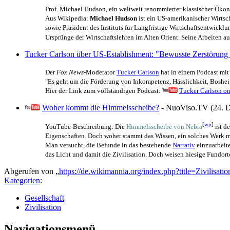
Prof. Michael Hudson, ein weltweit renommierter klassischer Ökono
Aus Wikipedia:
Michael Hudson
ist ein US-amerikanischer Wirtsch
sowie Präsident des Instituts für Langfristige Wirtschafts­entwic
Ursprünge der Wirtschaftslehren im Alten Orient. Seine Arbeiten a
Tucker Carlson über US-Establishment: "Bewusste Zerstörung d
Der
Fox News
-Moderator
Tucker Carlson
hat in einem Podcast mit 
"Es geht um die Förderung von Inkompetenz, Hässlichkeit, Boshei
Hier der Link zum vollständigen Podcast:
Tucker Carlson on
Woher kommt die Himmelsscheibe?
- NuoViso.TV (24. D
[
wp
]
YouTube-Beschreibung: Die
Himmelsscheibe von Nebra
ist d
Eigenschaften. Doch woher stammt das Wissen, ein solches Werk mit
Man versucht, die Befunde in das bestehende
Narrativ
einzuarbeite
das Licht und damit die Zivilisation. Doch weisen hiesige Fundort
Abgerufen von „
https://de.wikimannia.org/index.php?title=Zivilisa
Kategorien
:
Gesellschaft
Zivilisation
Navigationsmenü