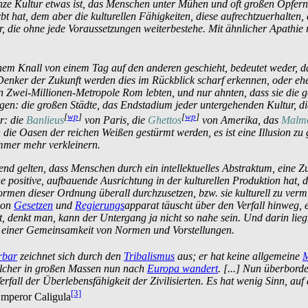
anze Kultur etwas ist, das Menschen unter Mühen und oft großen Opfern
erbt hat, dem aber die kulturellen Fähigkeiten, diese aufrecht­zu­erhalt
Natur, die ohne jede Voraussetzungen weiterbestehe. Mit ähnlicher Apath
nem Knall von einem Tag auf den anderen geschieht, bedeutet weder, d
Denker der Zukunft werden dies im Rückblick scharf erkennen, oder eh
gen Zwei-Millionen-Metropole Rom lebten, und nur ahnten, dass sie di
en: die großen Städte, das Endstadium jeder untergehenden Kultur, die 
[
wp
]
[
wp
]
r: die
Banlieus
von Paris, die
Ghettos
von Amerika, das
Malm
 die Oasen der reichen Weißen gestürmt werden, es ist eine Illusion z
immer mehr verkleinern.
indend gelten, dass Menschen durch ein intellektuelles Abstraktum, ei
e positive, aufbauende Ausrichtung in der kulturellen Produktion hat, d
Normen dieser Ordnung überall durch­zu­setzen, bzw. sie kulturell zu vermi
 von
Gesetzen
und
Regierungs
­apparat täuscht über den Verfall hinweg, 
t, denkt man, kann der Untergang ja nicht so nahe sein. Und darin lieg
ur, einer Gemeinsamkeit von Normen und Vorstellungen.
rbar
zeichnet sich durch den
Tribalismus
aus; er hat keine allgemeine
M
elcher in großen Massen nun nach
Europa wandert
. [...] Nun überbord
erfall der Über­lebens­fähigkeit der Zivilisierten. Es hat wenig Sinn, 
[3]
mperor Caligula