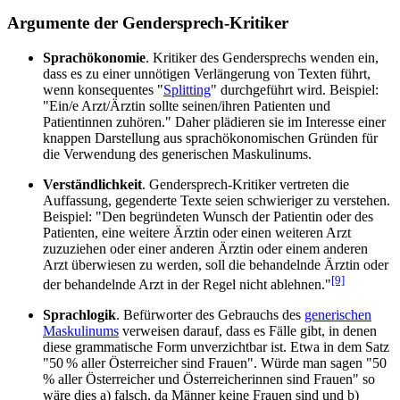
Argumente der Gendersprech-Kritiker
Sprachökonomie
. Kritiker des Gendersprechs wenden ein,
dass es zu einer unnötigen Verlängerung von Texten führt,
wenn konsequentes "
Splitting
" durchgeführt wird. Beispiel:
"Ein/e Arzt/Ärztin sollte seinen/ihren Patienten und
Patientinnen zuhören." Daher plädieren sie im Interesse einer
knappen Darstellung aus sprach­ökonomischen Gründen für
die Verwendung des generischen Maskulinums.
Verständlichkeit
. Gendersprech-Kritiker vertreten die
Auffassung, gegenderte Texte seien schwieriger zu verstehen.
Beispiel: "Den begründeten Wunsch der Patientin oder des
Patienten, eine weitere Ärztin oder einen weiteren Arzt
zuzuziehen oder einer anderen Ärztin oder einem anderen
Arzt überwiesen zu werden, soll die behandelnde Ärztin oder
[9]
der behandelnde Arzt in der Regel nicht ablehnen."
Sprachlogik
. Befürworter des Gebrauchs des
generischen
Maskulinums
verweisen darauf, dass es Fälle gibt, in denen
diese grammatische Form unverzichtbar ist. Etwa in dem Satz
"50 % aller Österreicher sind Frauen". Würde man sagen "50
% aller Österreicher und Öster­reicherinnen sind Frauen" so
wäre dies a) falsch, da Männer keine Frauen sind und b)