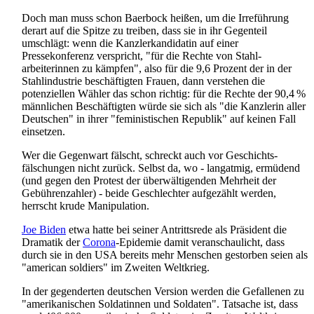
Doch man muss schon Baerbock heißen, um die Irreführung
derart auf die Spitze zu treiben, dass sie in ihr Gegenteil
umschlägt: wenn die Kanzler­kandidatin auf einer
Pressekonferenz verspricht, "für die Rechte von Stahl­
arbeiterinnen zu kämpfen", also für die 9,6 Prozent der in der
Stahlindustrie beschäftigten Frauen, dann verstehen die
potenziellen Wähler das schon richtig: für die Rechte der 90,4 %
männlichen Beschäftigten würde sie sich als "die Kanzlerin aller
Deutschen" in ihrer "feministischen Republik" auf keinen Fall
einsetzen.
Wer die Gegenwart fälscht, schreckt auch vor Geschichts­
fälschungen nicht zurück. Selbst da, wo - langatmig, ermüdend
(und gegen den Protest der überwältigenden Mehrheit der
Gebühren­zahler) - beide Geschlechter aufgezählt werden,
herrscht krude Manipulation.
Joe Biden
etwa hatte bei seiner Antrittsrede als Präsident die
Dramatik der
Corona
-Epidemie damit veranschaulicht, dass
durch sie in den USA bereits mehr Menschen gestorben seien als
"american soldiers" im Zweiten Weltkrieg.
In der gegenderten deutschen Version werden die Gefallenen zu
"amerikanischen Soldatinnen und Soldaten". Tatsache ist, dass