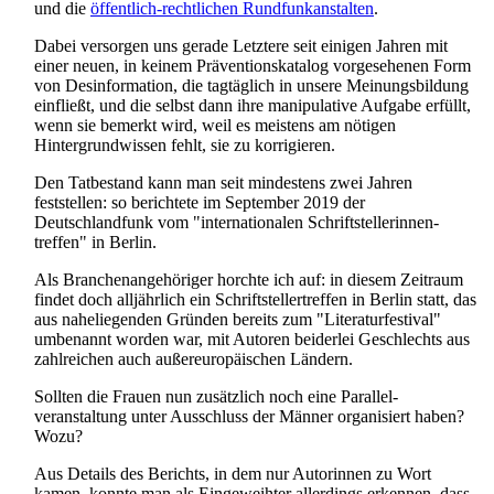
und die
öffentlich-rechtlichen Rundfunk­anstalten
.
Dabei versorgen uns gerade Letztere seit einigen Jahren mit
einer neuen, in keinem Präventions­katalog vorgesehenen Form
von Desinformation, die tagtäglich in unsere Meinungs­bildung
einfließt, und die selbst dann ihre manipulative Aufgabe erfüllt,
wenn sie bemerkt wird, weil es meistens am nötigen
Hintergrund­wissen fehlt, sie zu korrigieren.
Den Tatbestand kann man seit mindestens zwei Jahren
feststellen: so berichtete im September 2019 der
Deutschlandfunk vom "internationalen Schrift­stellerinnen­
treffen" in Berlin.
Als Branchenangehöriger horchte ich auf: in diesem Zeitraum
findet doch alljährlich ein Schrift­steller­treffen in Berlin statt, das
aus naheliegenden Gründen bereits zum "Literatur­festival"
umbenannt worden war, mit Autoren beiderlei Geschlechts aus
zahlreichen auch außer­europäischen Ländern.
Sollten die Frauen nun zusätzlich noch eine Parallel­
veranstaltung unter Ausschluss der Männer organisiert haben?
Wozu?
Aus Details des Berichts, in dem nur Autorinnen zu Wort
kamen, konnte man als Eingeweihter allerdings erkennen, dass