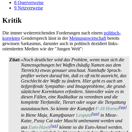
8
Querverweise
9
Netzverweise
Kritik
Die immer weiterreichenden Forderungen nach einem
politisch-
korrekten
Gendersprech lässt in der
Meinungswirtschaft
bereits
gewissen Sarkasmus, darunter auch in politisch dezidiert links­
orientierten Medien wie der "Jungen Welt":
Zitat:
«Noch deutlicher wird das Problem, wenn man sich die
Namens­gebungen bei Waffen (häufig Namen aus dem
Tierreich) etwas genauer anschaut. Namhafte Sprach­
profiler weisen darauf hin, daß es oft nicht ausreicht, das
Geschlecht der Waffe zu ändern. Hier geht es auch um
tiefgreifende Sympathie- und Image­probleme, die grund­
sätzlichere Korrekturen erfordern. Sinnvoller wäre es in
diesen Fällen, eine Radikalkur zu verordnen und die
komplette Tierfamilie, Tierart oder sogar die Tiergattung
[
wp
]
auszutauschen. So könnte der Kampfjet
F-18 Hornet
[
wp
]
in Biene Maja, Kampfpanzer
Leopard
in Mieze-
Katze, Pussy Cat oder Muschi umbenannt werden und
[
wp
]
aus
Euro-Hawk
könnte so die Euro-Amsel werden.