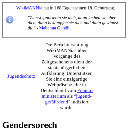
WikiMANNia
hat in 168 Tagen seinen 18. Geburtstag.
"Zuerst ignorieren sie dich, dann lachen sie über
dich, dann bekämpfen sie dich und dann gewinnst
du."
-
Mahatma Gandhi
Die Bericht­erstattung
WikiMANNias über
Vorgänge des
Zeitgeschehens dient der
staats­bürgerlichen
Aufklärung. Unterstützen
Jugendschutz
Sie eine einzig­artige
Webpräsenz, die in
Deutschland vom
Frauen­
ministerium
als "
jugend­
gefährdend
" indiziert
wurde.
Gendersprech