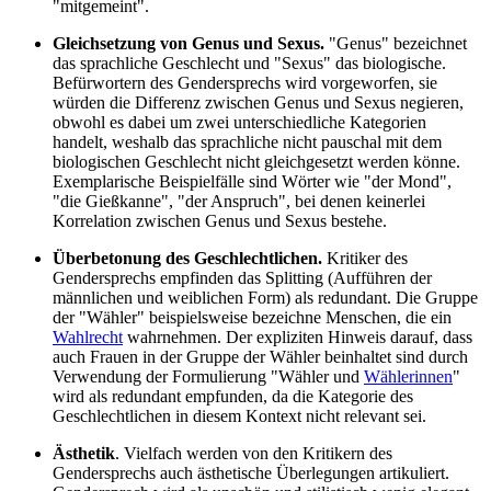
"mitgemeint".
Gleichsetzung von Genus und Sexus.
"Genus" bezeichnet
das sprachliche Geschlecht und "Sexus" das biologische.
Befürwortern des Gendersprechs wird vorgeworfen, sie
würden die Differenz zwischen Genus und Sexus negieren,
obwohl es dabei um zwei unterschiedliche Kategorien
handelt, weshalb das sprachliche nicht pauschal mit dem
biologischen Geschlecht nicht gleichgesetzt werden könne.
Exemplarische Beispielfälle sind Wörter wie "der Mond",
"die Gießkanne", "der Anspruch", bei denen keinerlei
Korrelation zwischen Genus und Sexus bestehe.
Überbetonung des Geschlechtlichen.
Kritiker des
Gendersprechs empfinden das Splitting (Aufführen der
männlichen und weiblichen Form) als redundant. Die Gruppe
der "Wähler" beispielsweise bezeichne Menschen, die ein
Wahlrecht
wahrnehmen. Der expliziten Hinweis darauf, dass
auch Frauen in der Gruppe der Wähler beinhaltet sind durch
Verwendung der Formulierung "Wähler und
Wählerinnen
"
wird als redundant empfunden, da die Kategorie des
Geschlechtlichen in diesem Kontext nicht relevant sei.
Ästhetik
. Vielfach werden von den Kritikern des
Gendersprechs auch ästhetische Überlegungen artikuliert.