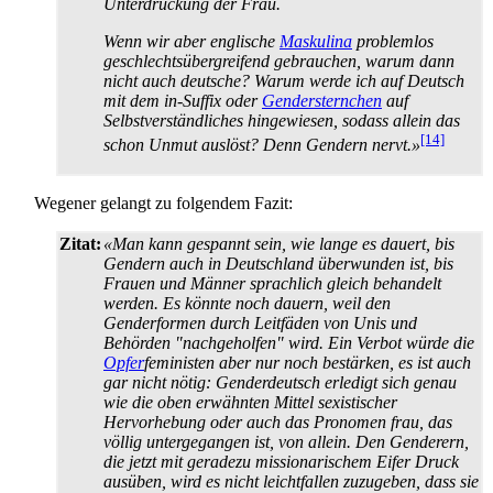
Unterdrückung der Frau.
Wenn wir aber englische
Maskulina
problemlos
geschlechts­übergreifend gebrauchen, warum dann
nicht auch deutsche? Warum werde ich auf Deutsch
mit dem in-Suffix oder
Gendersternchen
auf
Selbstverständliches hingewiesen, sodass allein das
[14]
schon Unmut auslöst? Denn Gendern nervt.»
Wegener gelangt zu folgendem Fazit:
Zitat:
«Man kann gespannt sein, wie lange es dauert, bis
Gendern auch in Deutschland überwunden ist, bis
Frauen und Männer sprachlich gleich behandelt
werden. Es könnte noch dauern, weil den
Genderformen durch Leitfäden von Unis und
Behörden "nachgeholfen" wird. Ein Verbot würde die
Opfer
­feministen aber nur noch bestärken, es ist auch
gar nicht nötig: Genderdeutsch erledigt sich genau
wie die oben erwähnten Mittel sexistischer
Hervorhebung oder auch das Pronomen frau, das
völlig untergegangen ist, von allein. Den Genderern,
die jetzt mit geradezu missionarischem Eifer Druck
ausüben, wird es nicht leichtfallen zuzugeben, dass sie