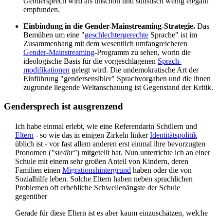
Gendersprech wird als unschön und stilistisch wenig elegant
empfunden.
Einbindung in die Gender-Mainstreaming-Strategie.
Das
Bemühen um eine "
geschlechter­gerechte
Sprache" ist im
Zusammenhang mit dem wesentlich umfang­reicheren
Gender-Mainstreaming
-Programm zu sehen, worin die
ideologische Basis für die vorgeschlagenen
Sprach­
modifikationen
gelegt wird. Die undemokratische Art der
Einführung "gender­sensibler" Sprach­vorgaben und die ihnen
zugrunde liegende Welt­anschauung ist Gegenstand der Kritik.
Gendersprech ist ausgrenzend
Ich habe einmal erlebt, wie eine Referendarin Schülern und
Eltern
- so wie das in einigen Zirkeln linker
Identitätspolitik
üblich ist - vor fast allem anderen erst einmal ihre bevorzugten
Pronomen (
"sie/ihr"
) mitgeteilt hat. Nun unterrichte ich an einer
Schule mit einem sehr großen Anteil von Kindern, deren
Familien einen
Migrationshintergrund
haben oder die von
Sozialhilfe leben. Solche Eltern haben neben sprachlichen
Problemen oft erhebliche Schwellenängste der Schule
gegenüber
Gerade für diese Eltern ist es aber kaum einzuschätzen, welche