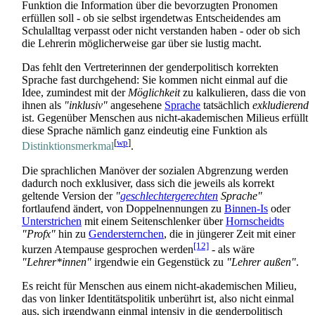
Funktion die Information über die bevorzugten Pronomen
erfüllen soll - ob sie selbst irgendetwas Entscheidendes am
Schulalltag verpasst oder nicht verstanden haben - oder ob sich
die Lehrerin möglicherweise gar über sie lustig macht.
Das fehlt den Vertreterinnen der gender­politisch korrekten
Sprache fast durchgehend: Sie kommen nicht einmal auf die
Idee, zumindest mit der
Möglichkeit
zu kalkulieren, dass die von
ihnen als
"inklusiv"
angesehene
Sprache
tatsächlich
exkludierend
ist. Gegenüber Menschen aus nicht-akademischen Milieus erfüllt
diese Sprache nämlich ganz eindeutig eine Funktion als
[
wp
]
Distinktions­merkmal
.
Die sprachlichen Manöver der sozialen Abgrenzung werden
dadurch noch exklusiver, dass sich die jeweils als korrekt
geltende Version der
"
geschlechter­gerechten
Sprache"
fortlaufend ändert, von Doppel­nennungen zu
Binnen-Is
oder
Unterstrichen
mit einem Seiten­schlenker über
Hornscheidts
"Profx"
hin zu
Gendersternchen
, die in jüngerer Zeit mit einer
[12]
kurzen Atempause gesprochen werden
- als wäre
"Lehrer*innen"
irgendwie ein Gegenstück zu
"Lehrer außen"
.
Es reicht für Menschen aus einem nicht-akademischen Milieu,
das von linker Identitäts­politik unberührt ist, also nicht einmal
aus, sich irgendwann einmal intensiv in die gender­politisch