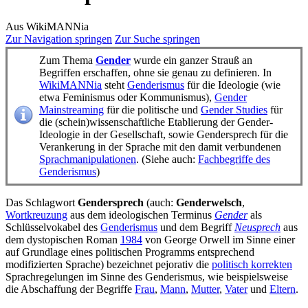
Aus WikiMANNia
Zur Navigation springen
Zur Suche springen
Zum Thema
Gender
wurde ein ganzer Strauß an
Begriffen erschaffen, ohne sie genau zu definieren. In
WikiMANNia
steht
Genderismus
für die Ideologie (wie
etwa Feminismus oder Kommunismus),
Gender
Mainstreaming
für die politische und
Gender Studies
für
die (schein)wissenschaftliche Etablierung der Gender-
Ideologie in der Gesellschaft, sowie
Gendersprech
für die
Verankerung in der Sprache mit den damit verbundenen
Sprachmanipulationen
. (Siehe auch:
Fachbegriffe des
Genderismus
)
Das Schlagwort
Gendersprech
(auch:
Genderwelsch
,
Wortkreuzung
aus dem ideologischen Terminus
Gender
als
Schlüsselvokabel des
Genderismus
und dem Begriff
Neusprech
aus
dem dystopischen Roman
1984
von George Orwell im Sinne einer
auf Grundlage eines politischen Programms entsprechend
modifizierten Sprache) bezeichnet pejorativ die
politisch korrekten
Sprach­regelungen im Sinne des Genderismus, wie beispielsweise
die Abschaffung der Begriffe
Frau
,
Mann
,
Mutter
,
Vater
und
Eltern
.