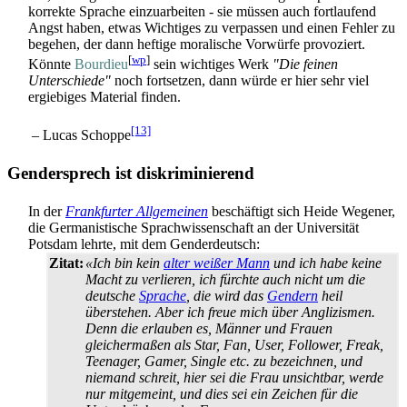
korrekte Sprache einzuarbeiten - sie müssen auch fortlaufend
Angst haben, etwas Wichtiges zu verpassen und einen Fehler zu
begehen, der dann heftige moralische Vorwürfe provoziert.
[
wp
]
Könnte
Bourdieu
sein wichtiges Werk
"Die feinen
Unterschiede"
noch fortsetzen, dann würde er hier sehr viel
ergiebiges Material finden.
[13]
– Lucas Schoppe
Gendersprech ist diskriminierend
In der
Frankfurter Allgemeinen
beschäftigt sich Heide Wegener,
die Germanistische Sprachwissenschaft an der Universität
Potsdam lehrte, mit dem Genderdeutsch:
Zitat:
«Ich bin kein
alter weißer Mann
und ich habe keine
Macht zu verlieren, ich fürchte auch nicht um die
deutsche
Sprache
, die wird das
Gendern
heil
überstehen. Aber ich freue mich über Anglizismen.
Denn die erlauben es, Männer und Frauen
gleichermaßen als Star, Fan, User, Follower, Freak,
Teenager, Gamer, Single etc. zu bezeichnen, und
niemand schreit, hier sei die Frau unsichtbar, werde
nur mitgemeint, und dies sei ein Zeichen für die