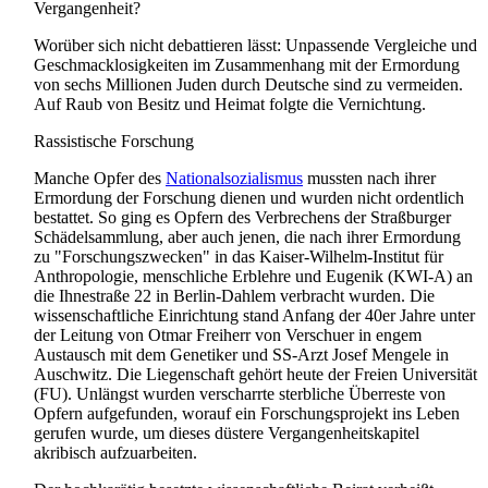
Vergangenheit?
Worüber sich nicht debattieren lässt: Unpassende Vergleiche und
Geschmack­losig­keiten im Zusammenhang mit der Ermordung
von sechs Millionen Juden durch Deutsche sind zu vermeiden.
Auf Raub von Besitz und Heimat folgte die Vernichtung.
Rassistische Forschung
Manche Opfer des
Nationalsozialismus
mussten nach ihrer
Ermordung der Forschung dienen und wurden nicht ordentlich
bestattet. So ging es Opfern des Verbrechens der Straßburger
Schädel­sammlung, aber auch jenen, die nach ihrer Ermordung
zu "Forschungs­zwecken" in das Kaiser-Wilhelm-Institut für
Anthropologie, menschliche Erblehre und Eugenik (KWI-A) an
die Ihnestraße 22 in Berlin-Dahlem verbracht wurden. Die
wissenschaftliche Einrichtung stand Anfang der 40er Jahre unter
der Leitung von Otmar Freiherr von Verschuer in engem
Austausch mit dem Genetiker und SS-Arzt Josef Mengele in
Auschwitz. Die Liegenschaft gehört heute der Freien Universität
(FU). Unlängst wurden verscharrte sterbliche Überreste von
Opfern aufgefunden, worauf ein Forschungs­projekt ins Leben
gerufen wurde, um dieses düstere Vergangenheits­kapitel
akribisch aufzuarbeiten.