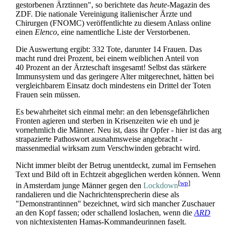
gestorbenen Ärztinnen", so berichtete das
heute
-Magazin des
ZDF. Die nationale Vereinigung italienischer Ärzte und
Chirurgen (FNOMC) veröffentlichte zu diesem Anlass online
einen
Elenco
, eine namentliche Liste der Verstorbenen.
Die Auswertung ergibt: 332 Tote, darunter 14 Frauen. Das
macht rund drei Prozent, bei einem weiblichen Anteil von
40 Prozent an der Ärzteschaft insgesamt! Selbst das stärkere
Immunsystem und das geringere Alter mitgerechnet, hätten bei
vergleichbarem Einsatz doch mindestens ein Drittel der Toten
Frauen sein müssen.
Es bewahrheitet sich einmal mehr: an den lebens­gefährlichen
Fronten agieren und sterben in Krisenzeiten wie eh und je
vornehmlich die Männer. Neu ist, dass ihr Opfer - hier ist das arg
strapazierte Pathoswort ausnahmsweise angebracht -
massenmedial wirksam zum Verschwinden gebracht wird.
Nicht immer bleibt der Betrug unentdeckt, zumal im Fernsehen
Text und Bild oft in Echtzeit abgeglichen werden können. Wenn
[
wp
]
in Amsterdam junge Männer gegen den
Lockdown
randalieren und die Nachrichten­sprecherin diese als
"Demonstrantinnen" bezeichnet, wird sich mancher Zuschauer
an den Kopf fassen; oder schallend loslachen, wenn die
ARD
von nicht­existenten Hamas-Kommandeurinnen faselt.