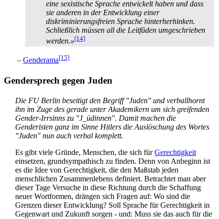
eine sexistische Sprache entwickelt haben und dass
sie anderen in der Entwicklung einer
diskriminierungs­freien Sprache hinterherhinken.
Schließlich müssen all die Leitfäden umgeschrieben
[14]
werden.»
[15]
–
Genderama
Gendersprech gegen Juden
Die FU Berlin beseitigt den Begriff "Juden" und verballhornt
ihn im Zuge des gerade unter Akademikern um sich greifenden
Gender-Irrsinns zu "J_üdinnen". Damit machen die
Genderisten ganz im Sinne Hitlers die Auslöschung des Wortes
"Juden" nun auch verbal komplett.
Es gibt viele Gründe, Menschen, die sich für
Gerechtigkeit
einsetzen, grund­sympathisch zu finden. Denn von Anbeginn ist
es die Idee von Gerechtigkeit, die den Maßstab jeden
menschlichen Zusammen­lebens definiert. Betrachtet man aber
dieser Tage Versuche in diese Richtung durch die Schaffung
neuer Wortformen, drängen sich Fragen auf: Wo sind die
Grenzen dieser Entwicklung? Soll Sprache für Gerechtigkeit in
Gegenwart und Zukunft sorgen - und: Muss sie das auch für die