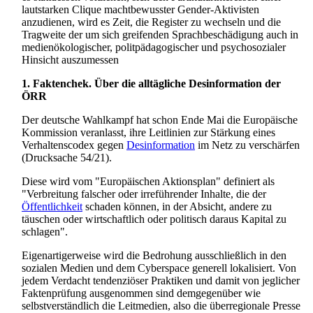
lautstarken Clique machtbewusster Gender-Aktivisten
anzudienen, wird es Zeit, die Register zu wechseln und die
Tragweite der um sich greifenden Sprach­beschädigung auch in
medien­ökologischer, polit­pädagogischer und psycho­sozialer
Hinsicht auszumessen
1. Faktenchek. Über die alltägliche Desinformation der
ÖRR
Der deutsche Wahlkampf hat schon Ende Mai die Europäische
Kommission veranlasst, ihre Leitlinien zur Stärkung eines
Verhaltenscodex gegen
Desinformation
im Netz zu verschärfen
(Drucksache 54/21).
Diese wird vom "Europäischen Aktionsplan" definiert als
"Verbreitung falscher oder irreführender Inhalte, die der
Öffentlichkeit
schaden können, in der Absicht, andere zu
täuschen oder wirtschaftlich oder politisch daraus Kapital zu
schlagen".
Eigenartigerweise wird die Bedrohung ausschließlich in den
sozialen Medien und dem Cyberspace generell lokalisiert. Von
jedem Verdacht tendenziöser Praktiken und damit von jeglicher
Fakten­prüfung ausgenommen sind demgegenüber wie
selbstverständlich die Leitmedien, also die überregionale Presse