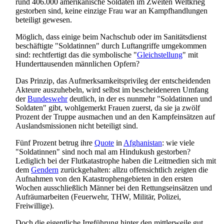
rund 406.000 amerikanische Soldaten im Zweiten Weltkrieg
gestorben sind, keine einzige Frau war an Kampf­handlungen
beteiligt gewesen.
Möglich, dass einige beim Nachschub oder im Sanitätsdienst
beschäftigte "Soldatinnen" durch Luftangriffe umgekommen
sind: rechtfertigt das die symbolische "
Gleichstellung
" mit
Hundert­tausenden männlichen Opfern?
Das Prinzip, das Aufmerksamkeits­privileg der entscheidenden
Akteure auszuhebeln, wird selbst im bescheideneren Umfang
der
Bundeswehr
deutlich, in der es nunmehr "Soldatinnen und
Soldaten" gibt, wohlgemerkt Frauen zuerst, da sie ja zwölf
Prozent der Truppe ausmachen und an den Kampf­einsätzen auf
Auslands­missionen nicht beteiligt sind.
Fünf Prozent betrug ihre
Quote
in
Afghanistan
: wie viele
"Soldatinnen" sind noch mal am Hindukush gestorben?
Lediglich bei der Flutkatastrophe haben die Leitmedien sich mit
dem
Gendern
zurück­gehalten: allzu offensichtlich zeigten die
Aufnahmen von den Katastrophen­gebieten in den ersten
Wochen ausschließlich Männer bei den Rettungs­einsätzen und
Aufräum­arbeiten (Feuerwehr, THW, Militär, Polizei,
Freiwillige).
Doch die eigentliche Irreführung hinter den mittlerweile gut