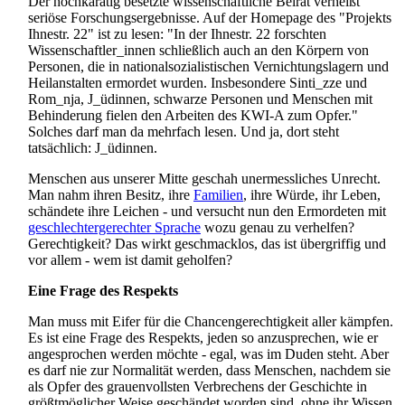
Der hochkarätig besetzte wissenschaftliche Beirat verheißt
seriöse Forschungs­ergebnisse. Auf der Homepage des "Projekts
Ihnestr. 22" ist zu lesen: "In der Ihnestr. 22 forschten
Wissenschaftler_innen schließlich auch an den Körpern von
Personen, die in national­sozialistischen Vernichtungs­lagern und
Heil­anstalten ermordet wurden. Insbesondere Sinti_zze und
Rom_nja, J_üdinnen, schwarze Personen und Menschen mit
Behinderung fielen den Arbeiten des KWI-A zum Opfer."
Solches darf man da mehrfach lesen. Und ja, dort steht
tatsächlich: J_üdinnen.
Menschen aus unserer Mitte geschah unermessliches Unrecht.
Man nahm ihren Besitz, ihre
Familien
, ihre Würde, ihr Leben,
schändete ihre Leichen - und versucht nun den Ermordeten mit
geschlechter­gerechter Sprache
wozu genau zu verhelfen?
Gerechtigkeit? Das wirkt geschmacklos, das ist übergriffig und
vor allem - wem ist damit geholfen?
Eine Frage des Respekts
Man muss mit Eifer für die Chancen­gerechtigkeit aller kämpfen.
Es ist eine Frage des Respekts, jeden so anzusprechen, wie er
angesprochen werden möchte - egal, was im Duden steht. Aber
es darf nie zur Normalität werden, dass Menschen, nachdem sie
als Opfer des grauen­vollsten Verbrechens der Geschichte in
größtmöglicher Weise geschändet worden sind, ohne ihr Wissen