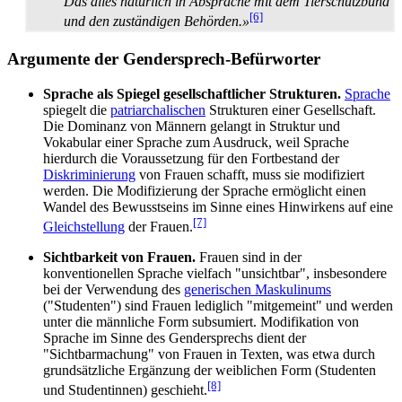
Das alles natürlich in Absprache mit dem Tier­schutz­bund
[6]
und den zuständigen Behörden.»
Argumente der Gendersprech-Befürworter
Sprache als Spiegel gesellschaftlicher Strukturen.
Sprache
spiegelt die
patriarchalischen
Strukturen einer Gesellschaft.
Die Dominanz von Männern gelangt in Struktur und
Vokabular einer Sprache zum Ausdruck, weil Sprache
hierdurch die Voraussetzung für den Fortbestand der
Diskriminierung
von Frauen schafft, muss sie modifiziert
werden. Die Modifizierung der Sprache ermöglicht einen
Wandel des Bewusstseins im Sinne eines Hinwirkens auf eine
[7]
Gleichstellung
der Frauen.
Sichtbarkeit von Frauen.
Frauen sind in der
konventionellen Sprache vielfach "unsichtbar", insbesondere
bei der Verwendung des
generischen Maskulinums
("Studenten") sind Frauen lediglich "mitgemeint" und werden
unter die männliche Form subsumiert. Modifikation von
Sprache im Sinne des Gendersprechs dient der
"Sichtbarmachung" von Frauen in Texten, was etwa durch
grundsätzliche Ergänzung der weiblichen Form (Studenten
[8]
und Studentinnen) geschieht.