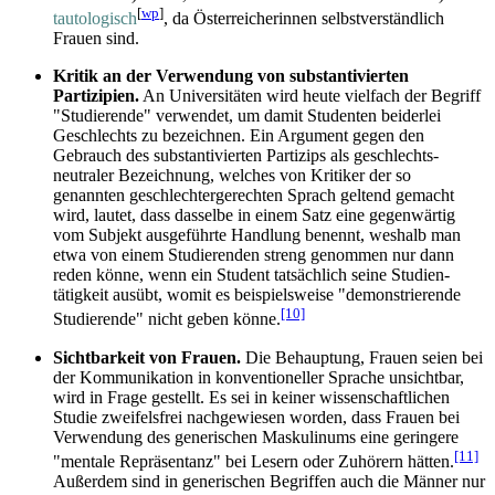
[
wp
]
tautologisch
, da Österreicherinnen selbstverständlich
Frauen sind.
Kritik an der Verwendung von substantivierten
Partizipien.
An Universitäten wird heute vielfach der Begriff
"Studierende" verwendet, um damit Studenten beiderlei
Geschlechts zu bezeichnen. Ein Argument gegen den
Gebrauch des substantivierten Partizips als geschlechts­
neutraler Bezeichnung, welches von Kritiker der so
genannten geschlechter­gerechten Sprach geltend gemacht
wird, lautet, dass dasselbe in einem Satz eine gegenwärtig
vom Subjekt ausgeführte Handlung benennt, weshalb man
etwa von einem Studierenden streng genommen nur dann
reden könne, wenn ein Student tatsächlich seine Studien­
tätigkeit ausübt, womit es beispielsweise "demonstrierende
[10]
Studierende" nicht geben könne.
Sichtbarkeit von Frauen.
Die Behauptung, Frauen seien bei
der Kommunikation in konventioneller Sprache unsichtbar,
wird in Frage gestellt. Es sei in keiner wissenschaftlichen
Studie zweifelsfrei nachgewiesen worden, dass Frauen bei
Verwendung des generischen Maskulinums eine geringere
[11]
"mentale Repräsentanz" bei Lesern oder Zuhörern hätten.
Außerdem sind in generischen Begriffen auch die Männer nur