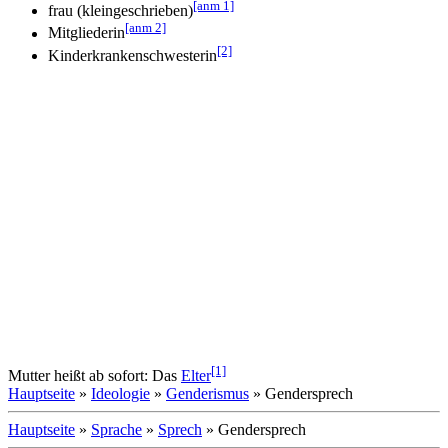
[anm 1]
frau (kleingeschrieben)
[anm 2]
Mitgliederin
[2]
Kinderkrankenschwesterin
[1]
Mutter heißt ab sofort: Das
Elter
Hauptseite
»
Ideologie
»
Genderismus
» Gendersprech
Hauptseite
»
Sprache
»
Sprech
» Gendersprech