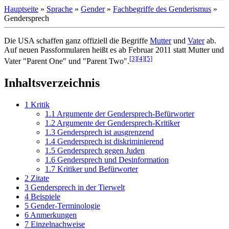
Hauptseite
»
Sprache
»
Gender
»
Fachbegriffe des Genderismus
»
Gendersprech
Die USA schaffen ganz offiziell die Begriffe
Mutter
und
Vater
ab.
Auf neuen Passformularen heißt es ab Februar 2011 statt Mutter und
[3]
[4]
[5]
Vater "Parent One" und "Parent Two".
Inhaltsverzeichnis
1
Kritik
1.1
Argumente der Gendersprech-Befürworter
1.2
Argumente der Gendersprech-Kritiker
1.3
Gendersprech ist ausgrenzend
1.4
Gendersprech ist diskriminierend
1.5
Gendersprech gegen Juden
1.6
Gendersprech und Desinformation
1.7
Kritiker und Befürworter
2
Zitate
3
Gendersprech in der Tierwelt
4
Beispiele
5
Gender-Terminologie
6
Anmerkungen
7
Einzelnachweise