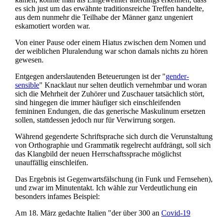
es sich just um das erwähnte traditions­reiche Treffen handelte,
aus dem nunmehr die Teilhabe der Männer ganz ungeniert
eskamotiert worden war.
Von einer Pause oder einem Hiatus zwischen dem Nomen und
der weiblichen Plural­endung war schon damals nichts zu hören
gewesen.
Entgegen anderslautenden Beteuerungen ist der "
gender­
sensible
" Knacklaut nur selten deutlich vernehmbar und woran
sich die Mehrheit der Zuhörer und Zuschauer tatsächlich stört,
sind hingegen die immer häufiger sich einschleifenden
femininen Endungen, die das generische Maskulinum ersetzen
sollen, stattdessen jedoch nur für Verwirrung sorgen.
Während gegenderte Schriftsprache sich durch die Verunstaltung
von Orthographie und Grammatik regelrecht aufdrängt, soll sich
das Klangbild der neuen Herrschafts­sprache möglichst
unauffällig einschleifen.
Das Ergebnis ist Gegenwarts­fälschung (in Funk und Fernsehen),
und zwar im Minutentakt. Ich wähle zur Verdeutlichung ein
besonders infames Beispiel:
Am 18. März gedachte Italien "der über 300 an
Covid-19