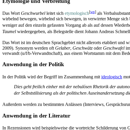
Etymologie und Verbreitung
[
wp
]
Das Wort
Geschwurbel
leitet sich
etymologisch
als Verbalsubstan
wirbelnd bewegen, wirbelnd sich bewegen, in verwirrter Menge sich
weniger auf den einzeln gefassten Vorgang ab als auf dessen Wiede
Taumel
wiedergegeben, als Belegstelle dient Johann Andreas Schmel
Das Wort ist im deutschen Sprachgebiet nicht allerorts etabliert und w
2009). Synonym werden oft
Gelaber
,
Geschwätz
oder
Geschwafel
im
verwandt (u/f/b-Verwandtschaft), aus einem Wortstamm mit dem Bedeu
Anwendung in der Politik
In der Politik wird der Begriff im Zusammenhang mit
ideologisch
mot
Dies geht freilich einher mit der nebulösen Rhetorik der aut
der Selbststilisierung als der politischen Auseinandersetzung di
Außerdem werden zu bestimmten Anlässen (Interviews, Gesprächsrun
Anwendung in der Literatur
In Rezensionen wird beispielsweise die wortreiche Schilderung vo