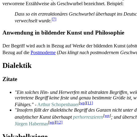
verworrene Erzählweise als Geschwurbel bezeichnet. Beispiel:
Dass so ein erzreaktionäres Geschwurbel überhaupt ins Deutsch
[7]
verwechselt wurde.
Anwendung in bildender Kunst und Philosophie
Der Begriff wird auch in Bezug auf Werke der bildenden Kunst (
abst
Bezug auf die
Postmoderne
(
Das klingt nach post­modernem Geschw
Dialektik
Zitate
"Ein solches Hin- und Herwerfen mit abstrakten Begriffen, we
vertretene Begriff keine feste und genau bestimmte Größe ist
[
wp
]
[11]
Fähiges."
-
Arthur Schopenhauer
"Insofern fällt der dialektische Begriff des Ganzen nicht unter 
[
wp
]
analytischer Kunst überhaupt
perhorreszieren
; und übersch
[
wp
]
[12]
Jürgen Habermas
Vokabelkriege