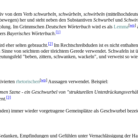
tiv von dem Verb
schwurbeln, schwürbeln, schwirbeln
(mittelhochdeut
 bewegen) her und steht neben den Substantiven
Schwurbel
und
Schwir
[
wp
]
rholung. Im Grimmschen
Deutschen Wörterbuch
wird es als
Lemma
a
[1]
lers
Bayerisches Wörterbuch
.
[2]
ird eher selten gebraucht.
Im Rechtschreibduden ist es nicht enthalte
 Sinne von seichtem oder törichtem Gerede verwendet. Schwafeln ist
tungsfeld "beben, zittern, schwanken, wackeln", und verweist so wie 
[
wp
]
ivierten
rhetorischen
Aussagen verwendet. Beispiel:
onomen Szene - ein Geschwurbel von "strukturellen Unterdrückungsverh
[3]
ent.
den) immer wieder vorgetragene Gemeinplätze als Geschwurbel bezei
n Gedanken, Empfindungen und Gefühlen unter Vernachlässigung der H