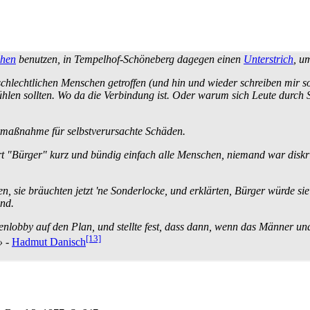
chen
benutzen, in Tempelhof-Schöneberg dagegen einen
Unterstrich
, u
schlechtlichen Menschen getroffen (und hin und wieder schreiben mir s
ühlen sollten. Wo da die Verbindung ist. Oder warum sich Leute durch S
r­maßnahme für selbstverursachte Schäden.
t "Bürger" kurz und bündig einfach alle Menschen, niemand war diskri
n, sie bräuchten jetzt 'ne Sonderlocke, und erklärten, Bürger würde sie
nd.
nlobby auf den Plan, und stellte fest, dass dann, wenn das Männer und
[13]
»
-
Hadmut Danisch