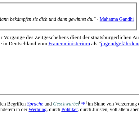
, dann bekämpfen sie dich und dann gewinnst du."
-
Mahatma Gandhi
Vorgänge des Zeitgeschehens dient der staats­bürgerlichen Aufk
e in Deutschland vom
Frauen­ministerium
als "
jugend­gefährden
[
wp
]
den Begriffen
Sprache
und
Geschwurbel
im Sinne von Verzerrung d
 anderem in der
Werbung
, durch
Politiker
, durch Juristen, voll allem abe