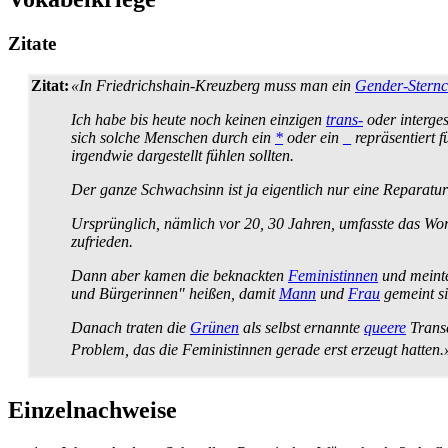
Zitate
Zitat:
«In Friedrichshain-Kreuzberg muss man ein
Gender-Stern
Ich habe bis heute noch keinen einzigen
trans-
oder inter­ge
sich solche Menschen durch ein
*
oder ein
_
repräsentiert f
irgendwie dargestellt fühlen sollten.
Der ganze Schwachsinn ist ja eigentlich nur eine Reparatu
Ursprünglich, nämlich vor 20, 30 Jahren, umfasste das Wor
zufrieden.
Dann aber kamen die beknackten
Feministinnen
und meinte
und Bürgerinnen" heißen, damit
Mann
und
Frau
gemeint si
Danach traten die
Grünen
als selbst ernannte
queere
Transe
Problem, das die Feministinnen gerade erst erzeugt hatten.
Einzelnachweise