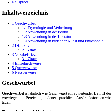
Neusprech
Inhaltsverzeichnis
1
Geschwurbel
1.1
Etymologie und Verbreitung
1.2
Anwendung in der Politik
1.3
Anwendung in der Literatur
1.4
Anwendung in bildender Kunst und Philosophie
2
Dialektik
2.1
Zitate
3
Vokabelkriege
3.1
Zitate
4
Einzelnachweise
5
Querverweise
6
Netzverweise
Geschwurbel
Geschwurbel
ist ähnlich wie
Geschwafel
ein abwertender Begriff der
vorwiegend in Bereichen, in denen sprachliche Ausdrucksformen wicht
tadeln.