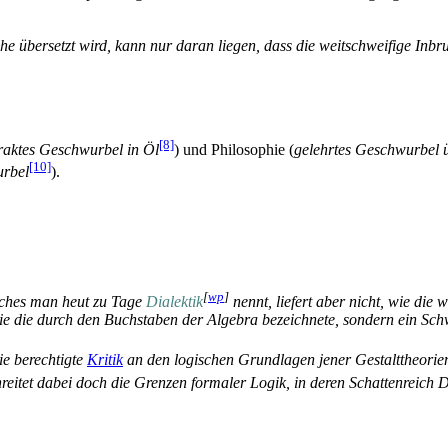
e übersetzt wird, kann nur daran liegen, dass die weitschweifige Inbru
[8]
raktes Geschwurbel in Öl
) und Philosophie (
gelehrtes Geschwurbel ü
[10]
urbel
).
[
wp
]
lches man heut zu Tage
Dialektik
nennt, liefert aber nicht, wie die 
, wie die durch den Buchstaben der Algebra bezeichnete, sondern ein
die berechtigte
Kritik
an den logischen Grundlagen jener Gestalttheorie
reitet dabei doch die Grenzen formaler Logik, in deren Schattenreich D