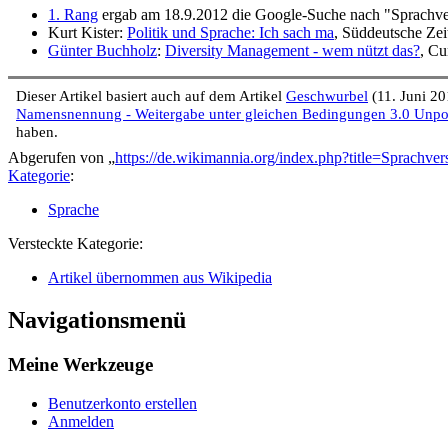
1. Rang
ergab am 18.9.2012 die Google-Suche nach "Sprachver
Kurt Kister:
Politik und Sprache: Ich sach ma
, Süddeutsche Ze
Günter Buchholz
:
Diversity Management - wem nützt das?
, Cu
Dieser Artikel basiert auch auf dem Artikel
Geschwurbel
(11. Juni 20
Namensnennung - Weitergabe unter gleichen Bedingungen 3.0 Unpo
haben.
Abgerufen von „
https://de.wikimannia.org/index.php?title=Sprach
Kategorie
:
Sprache
Versteckte Kategorie:
Artikel übernommen aus Wikipedia
Navigationsmenü
Meine Werkzeuge
Benutzerkonto erstellen
Anmelden