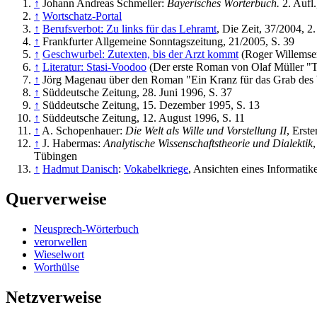
↑
Johann Andreas Schmeller:
Bayerisches Wörterbuch.
2. Aufl.
↑
Wortschatz-Portal
↑
Berufsverbot: Zu links für das Lehramt
, Die Zeit, 37/2004, 2
↑
Frankfurter Allgemeine Sonntagszeitung, 21/2005, S. 39
↑
Geschwurbel: Zutexten, bis der Arzt kommt
(Roger Willemsen 
↑
Literatur: Stasi-Voodoo
(Der erste Roman von Olaf Müller "Ti
↑
Jörg Magenau über den Roman "Ein Kranz für das Grab des W
↑
Süddeutsche Zeitung, 28. Juni 1996, S. 37
↑
Süddeutsche Zeitung, 15. Dezember 1995, S. 13
↑
Süddeutsche Zeitung, 12. August 1996, S. 11
↑
A. Schopenhauer:
Die Welt als Wille und Vorstellung II
, Erst
↑
J. Habermas:
Analytische Wissenschaftstheorie und Dialektik
Tübingen
↑
Hadmut Danisch
:
Vokabelkriege
, Ansichten eines Informatik
Querverweise
Neusprech-Wörterbuch
verorwellen
Wieselwort
Worthülse
Netzverweise