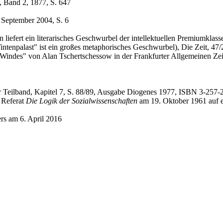
, Band 2, 1877, S. 647
. September 2004, S. 6
liefert ein literarisches Geschwurbel der intellektuellen Premiumklass
ntenpalast" ist ein großes metaphorisches Geschwurbel), Die Zeit, 47/
indes" von Alan Tschertschessow in der Frankfurter Allgemeinen Ze
er Teilband, Kapitel 7, S. 88/89, Ausgabe Diogenes 1977, ISBN 3-257
, Referat
Die Logik der Sozialwissenschaften
am 19. Oktober 1961 auf e
ers am 6. April 2016