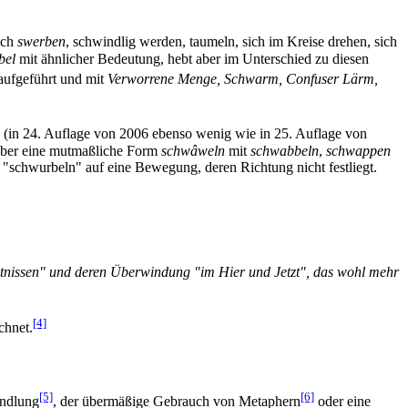
sch
swerben
, schwindlig werden, taumeln, sich im Kreise drehen, sich
bel
mit ähnlicher Bedeutung, hebt aber im Unterschied zu diesen
ufgeführt und mit
Verworrene Menge, Schwarm, Confuser Lärm,
n (in 24. Auflage von 2006 ebenso wenig wie in 25. Auflage von
 über eine mutmaßliche Form
schwâweln
mit
schwabbeln
,
schwappen
"schwurbeln" auf eine Bewegung, deren Richtung nicht festliegt.
ältnissen" und deren Überwindung "im Hier und Jetzt", das wohl mehr
[4]
chnet.
[5]
[6]
andlung
, der übermäßige Gebrauch von Metaphern
oder eine