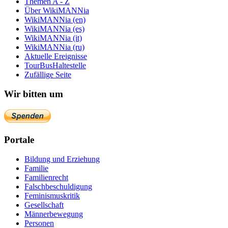
Themen A - Z
Über WikiMANNia
WikiMANNia (en)
WikiMANNia (es)
WikiMANNia (it)
WikiMANNia (ru)
Aktuelle Ereignisse
TourBusHaltestelle
Zufällige Seite
Wir bitten um
Portale
Bildung und Erziehung
Familie
Familienrecht
Falschbeschuldigung
Feminismuskritik
Gesellschaft
Männerbewegung
Personen