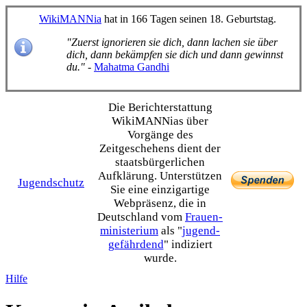
WikiMANNia
hat in 166 Tagen seinen 18. Geburtstag.
"Zuerst ignorieren sie dich, dann lachen sie über
dich, dann bekämpfen sie dich und dann gewinnst
du."
-
Mahatma Gandhi
Die Bericht­erstattung
WikiMANNias über
Vorgänge des
Zeitgeschehens dient der
staats­bürgerlichen
Aufklärung. Unterstützen
Jugendschutz
Sie eine einzig­artige
Webpräsenz, die in
Deutschland vom
Frauen­
ministerium
als "
jugend­
gefährdend
" indiziert
wurde.
Hilfe