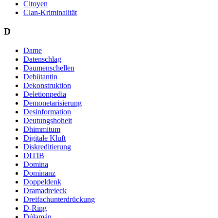
Citoyen
Clan-Kriminalität
D
Dame
Datenschlag
Daumenschellen
Debütantin
Dekonstruktion
Deletionpedia
Demonetarisierung
Desinformation
Deutungshoheit
Dhimmitum
Digitale Kluft
Diskreditierung
DITIB
Domina
Dominanz
Doppeldenk
Dramadreieck
Dreifachunterdrückung
D-Ring
Dúlamán