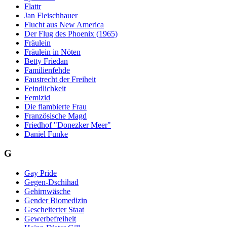
Flattr
Jan Fleischhauer
Flucht aus New America
Der Flug des Phoenix (1965)
Fräulein
Fräulein in Nöten
Betty Friedan
Familienfehde
Faustrecht der Freiheit
Feindlichkeit
Femizid
Die flambierte Frau
Französische Magd
Friedhof "Donezker Meer"
Daniel Funke
G
Gay Pride
Gegen-Dschihad
Gehirnwäsche
Gender Biomedizin
Gescheiterter Staat
Gewerbefreiheit