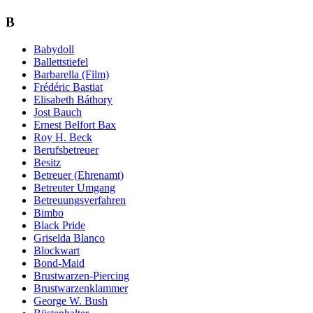
B
Babydoll
Ballettstiefel
Barbarella (Film)
Frédéric Bastiat
Elisabeth Báthory
Jost Bauch
Ernest Belfort Bax
Roy H. Beck
Berufsbetreuer
Besitz
Betreuer (Ehrenamt)
Betreuter Umgang
Betreuungsverfahren
Bimbo
Black Pride
Griselda Blanco
Blockwart
Bond-Maid
Brustwarzen-Piercing
Brustwarzenklammer
George W. Bush