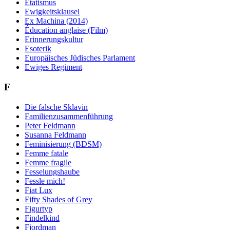
Etatismus
Ewigkeitsklausel
Ex Machina (2014)
Éducation anglaise (Film)
Erinnerungskultur
Esoterik
Europäisches Jüdisches Parlament
Ewiges Regiment
F
Die falsche Sklavin
Familienzusammenführung
Peter Feldmann
Susanna Feldmann
Feminisierung (BDSM)
Femme fatale
Femme fragile
Fesselungshaube
Fessle mich!
Fiat Lux
Fifty Shades of Grey
Figurtyp
Findelkind
Fjordman