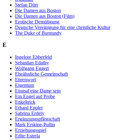
Stefan Dürr
Die Damen aus Boston
Die Damen aus Boston (Film)
Erotische Demütigung
Deutsche Vereinigung für eine christliche Kultur
The Duke of Burgundy
E
Ingelore Ebberfeld
Sebastian Edathy
Wolfgang Eggert
Eheähnliche Gemeinschaft
Ehrenwort
Eigentum
Einmal eine Dame sein
Ein Engel auf Probe
Enkeltrick
Erhard Eppler
Sabrina Erdely
Ergänzungspflegschaft
Mark Erskine-Pullin
Erziehungsspiel
Edite Estrela