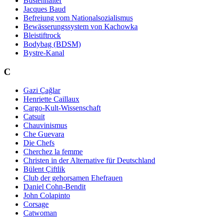
Büstenhalter
Jacques Baud
Befreiung vom Nationalsozialismus
Bewässerungssystem von Kachowka
Bleistiftrock
Bodybag (BDSM)
Bystre-Kanal
C
Gazi Çağlar
Henriette Caillaux
Cargo-Kult-Wissenschaft
Catsuit
Chauvinismus
Che Guevara
Die Chefs
Cherchez la femme
Christen in der Alternative für Deutschland
Bülent Çiftlik
Club der gehorsamen Ehefrauen
Daniel Cohn-Bendit
John Colapinto
Corsage
Catwoman