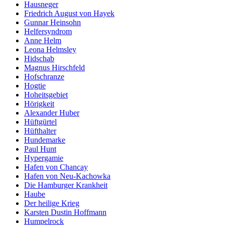
Hausneger
Friedrich August von Hayek
Gunnar Heinsohn
Helfersyndrom
Anne Helm
Leona Helmsley
Hidschab
Magnus Hirschfeld
Hofschranze
Hogtie
Hoheitsgebiet
Hörigkeit
Alexander Huber
Hüftgürtel
Hüfthalter
Hundemarke
Paul Hunt
Hypergamie
Hafen von Chancay
Hafen von Neu-Kachowka
Die Hamburger Krankheit
Haube
Der heilige Krieg
Karsten Dustin Hoffmann
Humpelrock