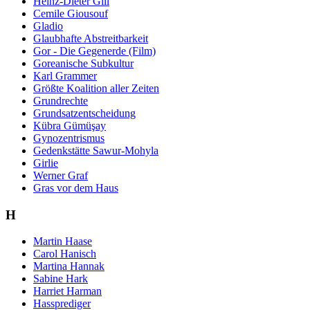
Heinz-Dieter Gill
Cemile Giousouf
Gladio
Glaubhafte Abstreitbarkeit
Gor - Die Gegenerde (Film)
Goreanische Subkultur
Karl Grammer
Größte Koalition aller Zeiten
Grundrechte
Grundsatzentscheidung
Kübra Gümüşay
Gynozentrismus
Gedenkstätte Sawur-Mohyla
Girlie
Werner Graf
Gras vor dem Haus
H
Martin Haase
Carol Hanisch
Martina Hannak
Sabine Hark
Harriet Harman
Hassprediger