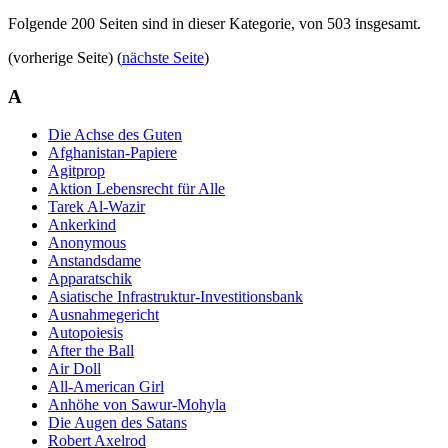
Folgende 200 Seiten sind in dieser Kategorie, von 503 insgesamt.
(vorherige Seite) (
nächste Seite
)
A
Die Achse des Guten
Afghanistan-Papiere
Agitprop
Aktion Lebensrecht für Alle
Tarek Al-Wazir
Ankerkind
Anonymous
Anstandsdame
Apparatschik
Asiatische Infrastruktur-Investitionsbank
Ausnahmegericht
Autopoiesis
After the Ball
Air Doll
All-American Girl
Anhöhe von Sawur-Mohyla
Die Augen des Satans
Robert Axelrod