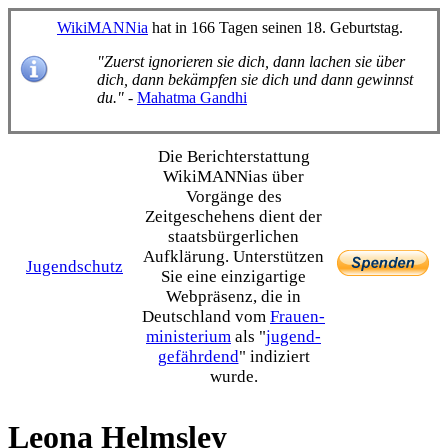
WikiMANNia
hat in 166 Tagen seinen 18. Geburtstag.
"Zuerst ignorieren sie dich, dann lachen sie über
dich, dann bekämpfen sie dich und dann gewinnst
du."
-
Mahatma Gandhi
Die Bericht­erstattung
WikiMANNias über
Vorgänge des
Zeitgeschehens dient der
staats­bürgerlichen
Aufklärung. Unterstützen
Jugendschutz
Sie eine einzig­artige
Webpräsenz, die in
Deutschland vom
Frauen­
ministerium
als "
jugend­
gefährdend
" indiziert
wurde.
Leona Helmsley