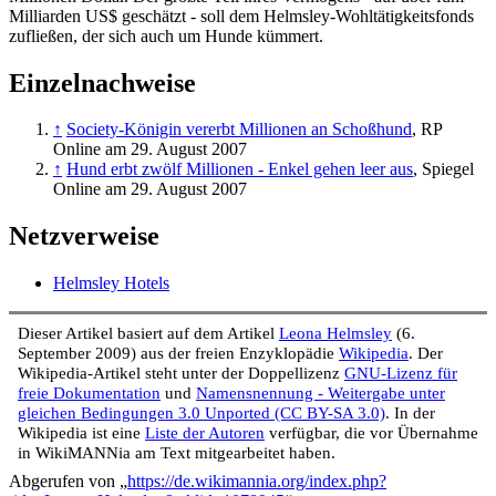
Milliarden US$ geschätzt - soll dem Helmsley-Wohltätigkeits­fonds
zufließen, der sich auch um Hunde kümmert.
Einzelnachweise
↑
Society-Königin vererbt Millionen an Schoßhund
, RP
Online am 29. August 2007
↑
Hund erbt zwölf Millionen - Enkel gehen leer aus
, Spiegel
Online am 29. August 2007
Netzverweise
Helmsley Hotels
Dieser Artikel basiert auf dem Artikel
Leona Helmsley
(6.
September 2009) aus der freien Enzyklopädie
Wikipedia
. Der
Wikipedia-Artikel steht unter der Doppellizenz
GNU-Lizenz für
freie Dokumentation
und
Namensnennung - Weitergabe unter
gleichen Bedingungen 3.0 Unported (CC BY-SA 3.0)
. In der
Wikipedia ist eine
Liste der Autoren
verfügbar, die vor Übernahme
in WikiMANNia am Text mitgearbeitet haben.
Abgerufen von „
https://de.wikimannia.org/index.php?