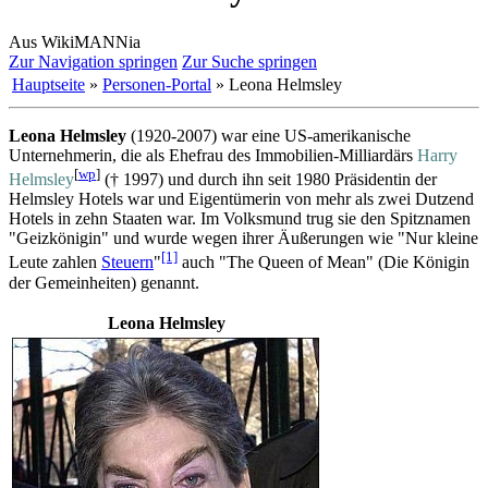
Aus WikiMANNia
Zur Navigation springen
Zur Suche springen
Hauptseite
»
Personen-Portal
» Leona Helmsley
Leona Helmsley
(1920-2007) war eine US-amerikanische
Unternehmerin, die als Ehefrau des Immobilien-Milliardärs
Harry
[
wp
]
Helmsley
(† 1997) und durch ihn seit 1980 Präsidentin der
Helmsley Hotels war und Eigentümerin von mehr als zwei Dutzend
Hotels in zehn Staaten war. Im Volksmund trug sie den Spitznamen
"Geizkönigin" und wurde wegen ihrer Äußerungen wie "Nur kleine
[1]
Leute zahlen
Steuern
"
auch "The Queen of Mean" (Die Königin
der Gemeinheiten) genannt.
Leona Helmsley