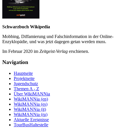
Schwarzbuch Wikipedia
Mobbing, Diffamierung und Falsch­information in der Online-
Enzyklo­pädie, und was jetzt da­gegen getan werden muss.
Im Februar 2020 im
Zeit­geist-Verlag
erschienen.
Navigation
Hauptseite
Projektseite
Jugendschutz
Themen A - Z
Über WikiMANNia
WikiMANNia (en)
WikiMANNia (es)
WikiMANNia (it)
WikiMANNia (ru)
Aktuelle Ereignisse
TourBusHaltestelle