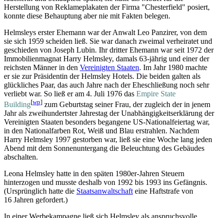
Herstellung von Reklame­plakaten der Firma "Chesterfield" posiert,
konnte diese Behauptung aber nie mit Fakten belegen.
Helmsleys erster Ehemann war der Anwalt Leo Panzirer, von dem
sie sich 1959 scheiden ließ. Sie war danach zweimal verheiratet und
geschieden von Joseph Lubin. Ihr dritter Ehemann war seit 1972 der
Immobilien­magnat Harry Helmsley, damals 63-jährig und einer der
reichsten Männer in den
Vereinigten Staaten
. Im Jahr 1980 machte
er sie zur Präsidentin der Helmsley Hotels. Die beiden galten als
glückliches Paar, das auch Jahre nach der Eheschließung noch sehr
verliebt war. So ließ er am 4. Juli 1976 das
Empire State
[
wp
]
Building
zum Geburtstag seiner Frau, der zugleich der in jenem
Jahr als zwei­hundertster Jahrestag der Unabhängigkeits­erklärung der
Vereinigten Staaten besonders begangene US-National­feiertag war,
in den National­farben Rot, Weiß und Blau erstrahlen. Nachdem
Harry Helmsley 1997 gestorben war, ließ sie eine Woche lang jeden
Abend mit dem Sonnenuntergang die Beleuchtung des Gebäudes
abschalten.
Leona Helmsley hatte in den späten 1980er-Jahren Steuern
hinterzogen und musste deshalb von 1992 bis 1993 ins Gefängnis.
(Ursprünglich hatte die
Staatsanwaltschaft
eine Haftstrafe von
16 Jahren gefordert.)
In einer Werbekampagne ließ sich Helmsley als anspruchsvolle