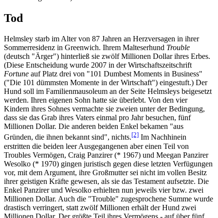
Tod
Helmsley starb im Alter von 87 Jahren an Herzversagen in ihrer
Sommer­residenz in Greenwich. Ihrem Malteserhund
Trouble
(deutsch "Ärger") hinterließ sie zwölf Millionen Dollar ihres Erbes.
(Diese Entscheidung wurde 2007 in der Wirtschafts­zeitschrift
Fortune
auf Platz drei von "101 Dumbest Moments in Business"
("Die 101 dümmsten Momente in der Wirtschaft") eingestuft.) Der
Hund soll im Familien­mausoleum an der Seite Helmsleys beigesetzt
werden. Ihren eigenen Sohn hatte sie überlebt. Von den vier
Kindern ihres Sohnes vermachte sie zweien unter der Bedingung,
dass sie das Grab ihres Vaters einmal pro Jahr besuchen, fünf
Millionen Dollar. Die anderen beiden Enkel bekamen "aus
[2]
Gründen, die ihnen bekannt sind", nichts.
Im Nachhinein
erstritten die beiden leer Ausgegangenen aber einen Teil von
Troubles Vermögen, Craig Panzirer (* 1967) und Meegan Panzirer
Wesolko (* 1970) gingen juristisch gegen diese letzten Verfügungen
vor, mit dem Argument, ihre Großmutter sei nicht im vollen Besitz
ihrer geistigen Kräfte gewesen, als sie das Testament aufsetzte. Die
Enkel Panzirer und Wesolko erhielten nun jeweils vier bzw. zwei
Millionen Dollar. Auch die "Trouble" zugesprochene Summe wurde
drastisch verringert, statt zwölf Millionen erhält der Hund zwei
Millionen Dollar. Der größte Teil ihres Vermögens - auf über fünf