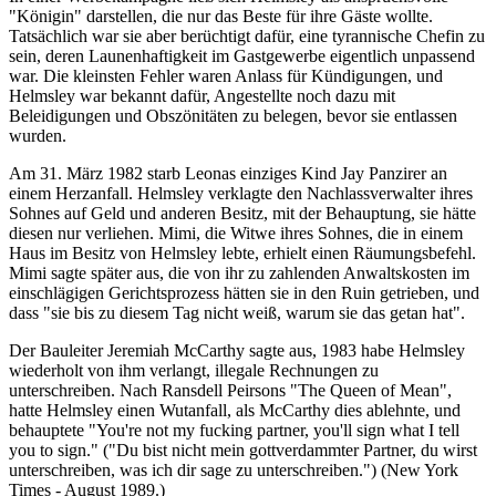
"Königin" darstellen, die nur das Beste für ihre Gäste wollte.
Tatsächlich war sie aber berüchtigt dafür, eine tyrannische Chefin zu
sein, deren Launen­haftigkeit im Gastgewerbe eigentlich unpassend
war. Die kleinsten Fehler waren Anlass für Kündigungen, und
Helmsley war bekannt dafür, Angestellte noch dazu mit
Beleidigungen und Obszönitäten zu belegen, bevor sie entlassen
wurden.
Am 31. März 1982 starb Leonas einziges Kind Jay Panzirer an
einem Herzanfall. Helmsley verklagte den Nachlass­verwalter ihres
Sohnes auf Geld und anderen Besitz, mit der Behauptung, sie hätte
diesen nur verliehen. Mimi, die Witwe ihres Sohnes, die in einem
Haus im Besitz von Helmsley lebte, erhielt einen Räumungs­befehl.
Mimi sagte später aus, die von ihr zu zahlenden Anwaltskosten im
einschlägigen Gerichtsprozess hätten sie in den Ruin getrieben, und
dass "sie bis zu diesem Tag nicht weiß, warum sie das getan hat".
Der Bauleiter Jeremiah McCarthy sagte aus, 1983 habe Helmsley
wiederholt von ihm verlangt, illegale Rechnungen zu
unterschreiben. Nach Ransdell Peirsons "The Queen of Mean",
hatte Helmsley einen Wutanfall, als McCarthy dies ablehnte, und
behauptete "You're not my fucking partner, you'll sign what I tell
you to sign." ("Du bist nicht mein gottverdammter Partner, du wirst
unterschreiben, was ich dir sage zu unterschreiben.") (New York
Times - August 1989.)