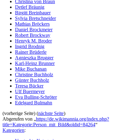
Christina von Braun
Detlef Bräunig
Birgitt Breinbauer
Sylvia Bretschneider
Mathias Bröckers
Daniel Brockmeier
Robert Brockway
Henryk M. Broder
Ingrid Brodnig
Rainer Brüderle
Agnieszka Brugger
Karl-Heinz Brunner
Mike Buchanan
Christine Buchholz
Günter Buchholz
Teresa Bücker
Ulf Buermeyer
Eva Bulling-Schröter
Edelgard Bulmahn
(vorherige Seite) (
nächste Seite
)
Abgerufen von „
https://de.wikimannia.org/index.php?
title=Kategorie:Person_mit_Bild&oldid=84264
“
Kategorien
: