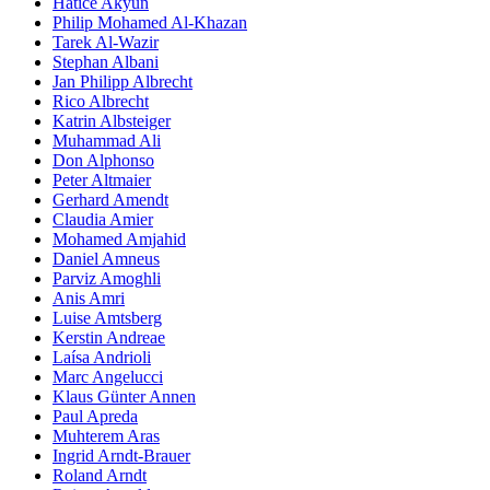
Hatice Akyün
Philip Mohamed Al-Khazan
Tarek Al-Wazir
Stephan Albani
Jan Philipp Albrecht
Rico Albrecht
Katrin Albsteiger
Muhammad Ali
Don Alphonso
Peter Altmaier
Gerhard Amendt
Claudia Amier
Mohamed Amjahid
Daniel Amneus
Parviz Amoghli
Anis Amri
Luise Amtsberg
Kerstin Andreae
Laísa Andrioli
Marc Angelucci
Klaus Günter Annen
Paul Apreda
Muhterem Aras
Ingrid Arndt-Brauer
Roland Arndt