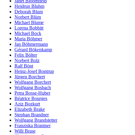
Janet Bloomfield
Heidrun Bluhm
Deborah Blum
Norbert Blüm
Michael Blume
Lorena Bobbitt
Michael Bock
Maria Böhmer
Jan Böhmermann
Gérard Bökenkamp
Felix Bölter
Norbert Bolz
Ralf Bönt
Heinz-Josef Bontrup
Jürgen Borchert
Wolfgang Borchert
Wolfgang Bosbach
Petra Bosse-Huber
Béatrice Bourges
Aziz Bozkurt
Elizabeth Brake
Stephan Brandner
Wolfgang Brandstetter
Franziska Brantner
Willi Brase