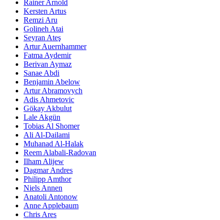
Rainer Arnold
Kersten Artus
Remzi Aru
Golineh Atai
Seyran Ateş
Artur Auernhammer
Fatma Aydemir
Berivan Aymaz
Sanae Abdi
Benjamin Abelow
Artur Abramovych
Adis Ahmetovic
Gökay Akbulut
Lale Akgün
Tobias Al Shomer
Ali Al-Dailami
Muhanad Al-Halak
Reem Alabali-Radovan
Ilham Alijew
Dagmar Andres
Philipp Amthor
Niels Annen
Anatoli Antonow
Anne Applebaum
Chris Ares