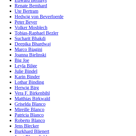
Edward Bernays
Renate Bernhard
Ute Bertram
Hedwig von Beverfoerde
Peter Beyer
Volker Mosblech
Tobias-Raphael Bezler
Sucharit Bhakdi
Deepika Bhardwaj
Marco Biagini
Joanna Bielinski
Big Joe
Leyla Bilge
Julie Bindel
Karin Binder
Lothar Binding
Herwig Birg
Vera F. Birkenbihl
Matthias Birkwald
Griselda Blanco
Mireille Blanco
Patricia Blanco
Roberto Blanco
Jens Blecker
Burkhard Blienert