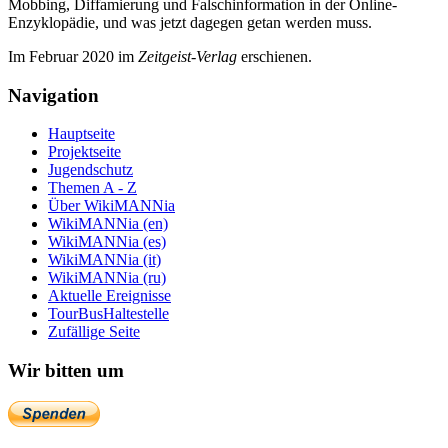
Mobbing, Diffamierung und Falsch­information in der Online-
Enzyklo­pädie, und was jetzt da­gegen getan werden muss.
Im Februar 2020 im
Zeit­geist-Verlag
erschienen.
Navigation
Hauptseite
Projektseite
Jugendschutz
Themen A - Z
Über WikiMANNia
WikiMANNia (en)
WikiMANNia (es)
WikiMANNia (it)
WikiMANNia (ru)
Aktuelle Ereignisse
TourBusHaltestelle
Zufällige Seite
Wir bitten um