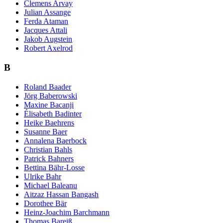
Clemens Arvay
Julian Assange
Ferda Ataman
Jacques Attali
Jakob Augstein
Robert Axelrod
B
Roland Baader
Jörg Baberowski
Maxine Bacanji
Élisabeth Badinter
Heike Baehrens
Susanne Baer
Annalena Baerbock
Christian Bahls
Patrick Bahners
Bettina Bähr-Losse
Ulrike Bahr
Michael Baleanu
Aitzaz Hassan Bangash
Dorothee Bär
Heinz-Joachim Barchmann
Thomas Bareiß