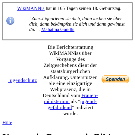
WikiMANNia
hat in 165 Tagen seinen 18. Geburtstag.
"Zuerst ignorieren sie dich, dann lachen sie über
dich, dann bekämpfen sie dich und dann gewinnst
du."
-
Mahatma Gandhi
Die Bericht­erstattung
WikiMANNias über
Vorgänge des
Zeitgeschehens dient der
staats­bürgerlichen
Aufklärung. Unterstützen
Jugendschutz
Sie eine einzig­artige
Webpräsenz, die in
Deutschland vom
Frauen­
ministerium
als "
jugend­
gefährdend
" indiziert
wurde.
Hilfe