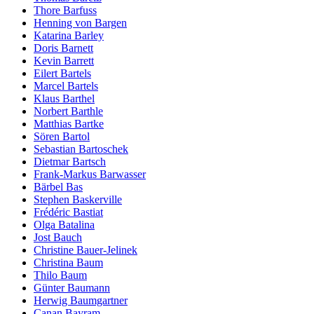
Thore Barfuss
Henning von Bargen
Katarina Barley
Doris Barnett
Kevin Barrett
Eilert Bartels
Marcel Bartels
Klaus Barthel
Norbert Barthle
Matthias Bartke
Sören Bartol
Sebastian Bartoschek
Dietmar Bartsch
Frank-Markus Barwasser
Bärbel Bas
Stephen Baskerville
Frédéric Bastiat
Olga Batalina
Jost Bauch
Christine Bauer-Jelinek
Christina Baum
Thilo Baum
Günter Baumann
Herwig Baumgartner
Canan Bayram