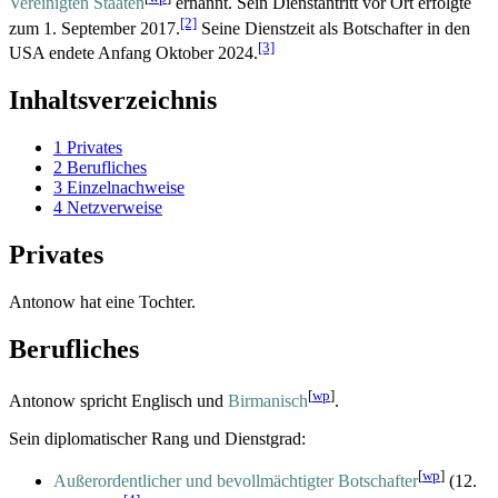
Vereinigten Staaten
ernannt. Sein Dienstantritt vor Ort erfolgte
[2]
zum 1. September 2017.
Seine Dienstzeit als Botschafter in den
[3]
USA endete Anfang Oktober 2024.
Inhaltsverzeichnis
1
Privates
2
Berufliches
3
Einzelnachweise
4
Netzverweise
Privates
Antonow hat eine Tochter.
Berufliches
[
wp
]
Antonow spricht Englisch und
Birmanisch
.
Sein diplomatischer Rang und Dienstgrad:
[
wp
]
Außerordentlicher und bevollmächtigter Botschafter
(12.