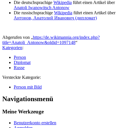
Die deutschsprachige
Wikipedia
führt einen Artikel über
Anatoli Iwanowitsch Antonow
Die russischsprachige
Wikipedia
führt einen Artikel über
Антонов, Анатолий Иванович (дипломат)
Abgerufen von „
https://de.wikimannia.org/index.php?
title=Anatoli_Antonow&oldid=1097148
“
Kategorien
:
Person
Diplomat
Russe
Versteckte Kategorie:
Person mit Bild
Navigationsmenü
Meine Werkzeuge
Benutzerkonto erstellen
Anmelden