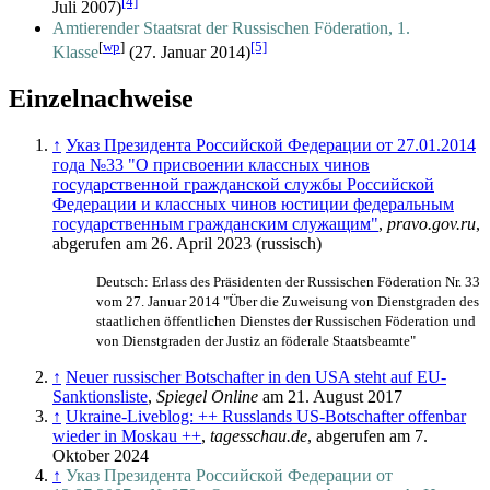
[4]
Juli 2007)
Amtierender Staatsrat der Russischen Föderation, 1.
[
wp
]
[5]
Klasse
(27. Januar 2014)
Einzelnachweise
↑
Указ Президента Российской Федерации от 27.01.2014
года №33 "О присвоении классных чинов
государственной гражданской службы Российской
Федерации и классных чинов юстиции федеральным
государственным гражданским служащим"
,
pravo.gov.ru
,
abgerufen am 26. April 2023 (russisch)
Deutsch: Erlass des Präsidenten der Russischen Föderation Nr. 33
vom 27. Januar 2014 "Über die Zuweisung von Dienstgraden des
staatlichen öffentlichen Dienstes der Russischen Föderation und
von Dienstgraden der Justiz an föderale Staatsbeamte"
↑
Neuer russischer Botschafter in den USA steht auf EU-
Sanktionsliste
,
Spiegel Online
am 21. August 2017
↑
Ukraine-Liveblog: ++ Russlands US-Botschafter offenbar
wieder in Moskau ++
,
tagesschau.de
, abgerufen am 7.
Oktober 2024
↑
Указ Президента Российской Федерации от