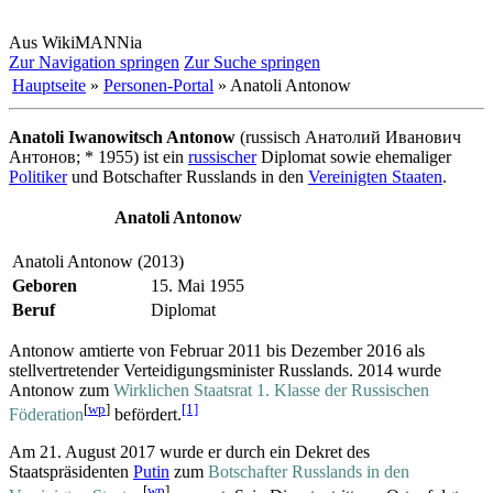
Aus WikiMANNia
Zur Navigation springen
Zur Suche springen
Hauptseite
»
Personen-Portal
» Anatoli Antonow
Anatoli Iwanowitsch Antonow
(russisch Анатолий Иванович
Антонов; * 1955) ist ein
russischer
Diplomat sowie ehemaliger
Politiker
und Botschafter Russlands in den
Vereinigten Staaten
.
Anatoli Antonow
Anatoli Antonow (2013)
Geboren
15. Mai 1955
Beruf
Diplomat
Antonow amtierte von Februar 2011 bis Dezember 2016 als
stellvertretender Verteidigungs­minister Russlands. 2014 wurde
Antonow zum
Wirklichen Staatsrat 1. Klasse der Russischen
[
wp
]
[1]
Föderation
befördert.
Am 21. August 2017 wurde er durch ein Dekret des
Staatspräsidenten
Putin
zum
Botschafter Russlands in den
[
wp
]