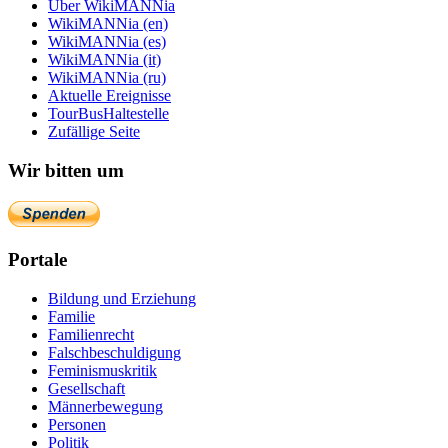
Über WikiMANNia
WikiMANNia (en)
WikiMANNia (es)
WikiMANNia (it)
WikiMANNia (ru)
Aktuelle Ereignisse
TourBusHaltestelle
Zufällige Seite
Wir bitten um
Portale
Bildung und Erziehung
Familie
Familienrecht
Falschbeschuldigung
Feminismuskritik
Gesellschaft
Männerbewegung
Personen
Politik