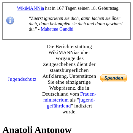
WikiMANNia
hat in 167 Tagen seinen 18. Geburtstag.
"Zuerst ignorieren sie dich, dann lachen sie über
dich, dann bekämpfen sie dich und dann gewinnst
du."
-
Mahatma Gandhi
Die Bericht­erstattung
WikiMANNias über
Vorgänge des
Zeitgeschehens dient der
staats­bürgerlichen
Aufklärung. Unterstützen
Jugendschutz
Sie eine einzig­artige
Webpräsenz, die in
Deutschland vom
Frauen­
ministerium
als "
jugend­
gefährdend
" indiziert
wurde.
Anatoli Antonow