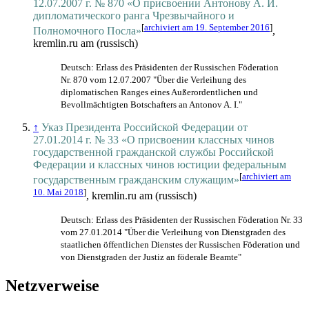
12.07.2007 г. № 870 «О присвоении Антонову А. И.
дипломатического ранга Чрезвычайного и
[
archiviert am 19. September 2016
]
Полномочного Посла»
,
kremlin.ru am (russisch)
Deutsch: Erlass des Präsidenten der Russischen Föderation
Nr. 870 vom 12.07.2007 "Über die Verleihung des
diplomatischen Ranges eines Außerordentlichen und
Bevollmächtigten Botschafters an Antonov A. I."
↑
Указ Президента Российской Федерации от
27.01.2014 г. № 33 «О присвоении классных чинов
государственной гражданской службы Российской
Федерации и классных чинов юстиции федеральным
[
archiviert am
государственным гражданским служащим»
10. Mai 2018
]
, kremlin.ru am (russisch)
Deutsch: Erlass des Präsidenten der Russischen Föderation Nr. 33
vom 27.01.2014 "Über die Verleihung von Dienstgraden des
staatlichen öffentlichen Dienstes der Russischen Föderation und
von Dienstgraden der Justiz an föderale Beamte"
Netzverweise