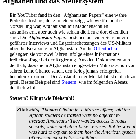
Afghanen und das Steuersystem
Ein YouTuber fand in den "Afghanistan Papers" eine wahre
Perle des Irrsinns, der zum einen zeigt, wie weltfremd die
Vorstellung war, Afghanistan mit Mädchenschulen
zuzupflastern, aber auch wie schlau die Leute dort eigentlich
sind. Die
Afghanistan Papers
bestehen aus einer Serie intern
geführter Interviews und Lage­einschätzungen des US-Militärs
über die Besatzung in Afghanistan. An die
Öffentlichkeit
gelangten sie vor zwei Jahren infolge eines Informations­
freiheits­abfrage bei der Regierung. Aus den Dokumenten wird
deutlich, dass die in Afghanistan eingesetzten Militärs schon vor
Jahren keine Chance sahen, den Krieg jemals erfolgreich
beenden zu können. Der Abstand in der Mentalität ist einfach zu
groß. Bestes Beispiel sind
Steuern
, wie im folgenden Absatz
deutlich wird.
Steuern? Klingt wie Diebstahl!
Zitat:
«Maj. Thomas Clinton jr., a Marine officer, said the
Afghan soldiers he trained were no different to
average Americans: They wanted access to roads,
schools, water and other basic services. But he said, it
was hard to explain to them how the American system
of government paid for such things.