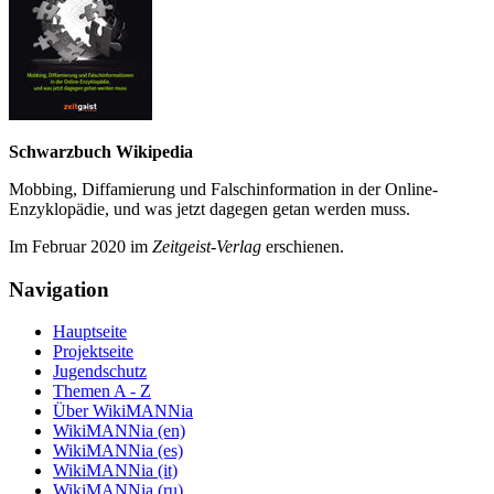
Schwarzbuch Wikipedia
Mobbing, Diffamierung und Falsch­information in der Online-
Enzyklo­pädie, und was jetzt da­gegen getan werden muss.
Im Februar 2020 im
Zeit­geist-Verlag
erschienen.
Navigation
Hauptseite
Projektseite
Jugendschutz
Themen A - Z
Über WikiMANNia
WikiMANNia (en)
WikiMANNia (es)
WikiMANNia (it)
WikiMANNia (ru)