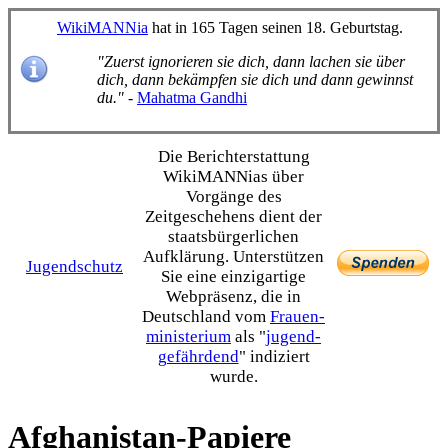
WikiMANNia
hat in 165 Tagen seinen 18. Geburtstag.
"Zuerst ignorieren sie dich, dann lachen sie über
dich, dann bekämpfen sie dich und dann gewinnst
du."
-
Mahatma Gandhi
Die Bericht­erstattung
WikiMANNias über
Vorgänge des
Zeitgeschehens dient der
staats­bürgerlichen
Aufklärung. Unterstützen
Jugendschutz
Sie eine einzig­artige
Webpräsenz, die in
Deutschland vom
Frauen­
ministerium
als "
jugend­
gefährdend
" indiziert
wurde.
Afghanistan-Papiere