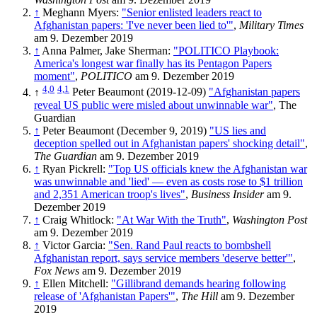
↑
Meghann Myers:
"Senior enlisted leaders react to
Afghanistan papers: 'I've never been lied to'"
,
Military Times
am 9. Dezember 2019
↑
Anna Palmer, Jake Sherman:
"POLITICO Playbook:
America's longest war finally has its Pentagon Papers
moment"
,
POLITICO
am 9. Dezember 2019
4,0
4,1
↑
Peter Beaumont (2019-12-09)
"Afghanistan papers
reveal US public were misled about unwinnable war"
, The
Guardian
↑
Peter Beaumont (December 9, 2019)
"US lies and
deception spelled out in Afghanistan papers' shocking detail"
,
The Guardian
am 9. Dezember 2019
↑
Ryan Pickrell:
"Top US officials knew the Afghanistan war
was unwinnable and 'lied' — even as costs rose to $1 trillion
and 2,351 American troop's lives"
,
Business Insider
am 9.
Dezember 2019
↑
Craig Whitlock:
"At War With the Truth"
,
Washington Post
am 9. Dezember 2019
↑
Victor Garcia:
"Sen. Rand Paul reacts to bombshell
Afghanistan report, says service members 'deserve better'"
,
Fox News
am 9. Dezember 2019
↑
Ellen Mitchell:
"Gillibrand demands hearing following
release of 'Afghanistan Papers'"
,
The Hill
am 9. Dezember
2019