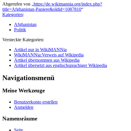
Abgerufen von „
https://de.wikimannia.org/index.php?
title=Afghanistan-Papiere&oldid=1087810
“
Kategorien
:
Afghanistan
Politik
Versteckte Kategorien:
Artikel nur in WikiMANNia
WikiMANNia:Verweis auf Wikipedia
Artikel übernommen aus Wikipedia
Artikel übersetzt aus englischsprachiger Wikipedia
Navigationsmenü
Meine Werkzeuge
Benutzerkonto erstellen
Anmelden
Namensräume
Seite