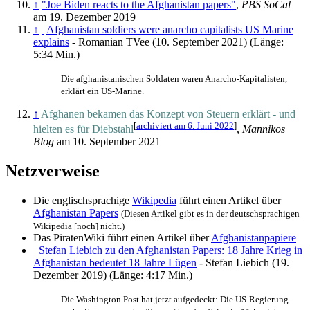
↑
"Joe Biden reacts to the Afghanistan papers"
,
PBS SoCal
am 19. Dezember 2019
↑
Afghanistan soldiers were anarcho capitalists US Marine
explains
- Romanian TVee (10. September 2021) (Länge:
5:34 Min.)
Die afghanistanischen Soldaten waren Anarcho-Kapitalisten,
erklärt ein US-Marine.
↑
Afghanen bekamen das Konzept von Steuern erklärt - und
[
archiviert am 6. Juni 2022
]
hielten es für Diebstahl
,
Mannikos
Blog
am 10. September 2021
Netzverweise
Die englischsprachige
Wikipedia
führt einen Artikel über
Afghanistan Papers
(Diesen Artikel gibt es in der deutschsprachigen
Wikipedia [noch] nicht.)
Das PiratenWiki führt einen Artikel über
Afghanistanpapiere
Stefan Liebich zu den Afghanistan Papers: 18 Jahre Krieg in
Afghanistan bedeutet 18 Jahre Lügen
- Stefan Liebich (19.
Dezember 2019) (Länge: 4:17 Min.)
Die Washington Post hat jetzt aufgedeckt: Die US-Regierung