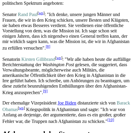
politischen Spektrum angeboten:
[
wp
]
Senator
Rand Paul
: "Ich denke, unsere jungen Männer und
Frauen, die wir in den Krieg schicken, unsere Besten und Klügsten,
sie haben etwas Besseres verdient. Sie verdienen eine öffentliche
Vorstellung von dem, was die Mission ist. Ich sage schon seit
einigen Jahren, dass ich nirgendwo einen General treffen kann, der
mir wirklich sagen kann, was die Mission ist, die wir in Afghanistan
[8]
zu erfüllen versuchen".
[
wp
]
Senatorin
Kirsten Gillibrand
: "Wir alle haben heute die auffällige
Bericht­erstattung der
Washington Post
gelesen, die suggeriert, dass
Verwaltungs­beamte, möglicherweise auch Militärs, die
amerikanische Öffentlichkeit über den Krieg in Afghanistan in die
Irre geführt haben. Ich schreibe, um Anhörungen zu beantragen, um
diese zutiefst beunruhigenden Enthüllungen über den Afghanistan-
[9]
Krieg anzusprechen".
Der ehemalige Vizepräsident
Joe Biden
distanzierte sich von
Barack
[
wp
]
Obamas
Kriegspolitik in Afghanistan und sagte: "Ich war von
Anfang an derjenige, der argumentierte, dass es ein großer, großer
[10]
Fehler war, die Truppen nach Afghanistan zu schicken."