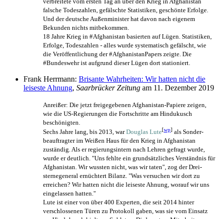
verbreitete vom ersten Tag an über den Krieg in Afghanistan
falsche Todeszahlen, gefälschte Statistiken, geschönte Erfolge.
Und der deutsche Außenminister hat davon nach eigenem
Bekunden nichts mitbekommen.
18 Jahre Krieg in #Afghanistan basierten auf Lügen. Statistiken,
Erfolge, Todeszahlen - alles wurde systematisch gefälscht, wie
die Veröffentlichung der #AfghanistanPapers zeigte. Die
#Bundeswehr ist aufgrund dieser Lügen dort stationiert.
Frank Herrmann:
Brisante Wahrheiten: Wir hatten nicht die
leiseste Ahnung
,
Saarbrücker Zeitung
am 11. Dezember 2019
Anreißer: Die jetzt freigegebenen Afghanistan-Papiere zeigen,
wie die US-Regierungen die Fortschritte am Hindukusch
beschönigten.
[
wp
]
Sechs Jahre lang, bis 2013, war
Douglas Lute
als Sonder­
beauftragter im Weißen Haus für den Krieg in Afghanistan
zuständig. Als er regierungs­intern nach Lehren gefragt wurde,
wurde er deutlich. "Uns fehlte ein grund­sätzliches Verständnis für
Afghanistan. Wir wussten nicht, was wir taten", zog der Drei­
sterne­general ernüchtert Bilanz. "Was versuchen wir dort zu
erreichen? Wir hatten nicht die leiseste Ahnung, worauf wir uns
eingelassen hatten."
Lute ist einer von über 400 Experten, die seit 2014 hinter
verschlossenen Türen zu Protokoll gaben, was sie vom Einsatz