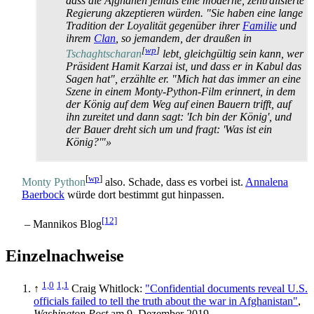
dass die Afghanen jemals eine moderne, zentralisierte
Regierung akzeptieren würden. "Sie haben eine lange
Tradition der Loyalität gegenüber ihrer
Familie
und
ihrem
Clan
, so jemandem, der draußen in
[
wp
]
Tschaghtscharan
lebt, gleichgültig sein kann, wer
Präsident Hamit Karzai ist, und dass er in Kabul das
Sagen hat", erzählte er. "Mich hat das immer an eine
Szene in einem Monty-Python-Film erinnert, in dem
der König auf dem Weg auf einen Bauern trifft, auf
ihn zureitet und dann sagt: 'Ich bin der König', und
der Bauer dreht sich um und fragt: 'Was ist ein
König?'"»
[
wp
]
Monty Python
also. Schade, dass es vorbei ist.
Annalena
Baerbock
würde dort bestimmt gut hinpassen.
[12]
– Mannikos Blog
Einzelnachweise
1,0
1,1
↑
Craig Whitlock:
"Confidential documents reveal U.S.
officials failed to tell the truth about the war in Afghanistan"
,
Washington Post
am 9. Dezember 2019