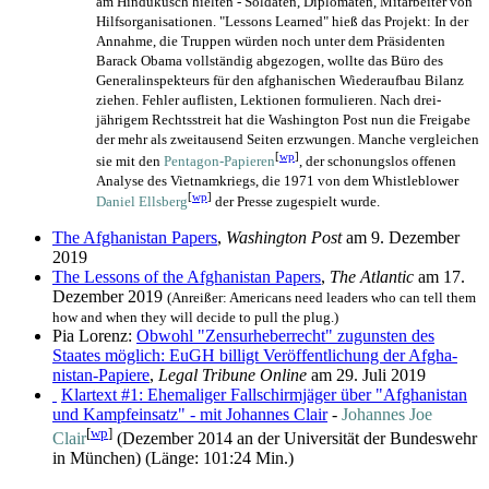
am Hindukusch hielten - Soldaten, Diplomaten, Mitarbeiter von
Hilfs­organisationen. "Lessons Learned" hieß das Projekt: In der
Annahme, die Truppen würden noch unter dem Präsidenten
Barack Obama vollständig abgezogen, wollte das Büro des
General­inspekteurs für den afghanischen Wieder­aufbau Bilanz
ziehen. Fehler auflisten, Lektionen formulieren. Nach drei­
jährigem Rechtsstreit hat die Washington Post nun die Freigabe
der mehr als zwei­tausend Seiten erzwungen. Manche vergleichen
[
wp
]
sie mit den
Pentagon-Papieren
, der schonungslos offenen
Analyse des Vietnamkriegs, die 1971 von dem Whistle­blower
[
wp
]
Daniel Ellsberg
der Presse zugespielt wurde.
The Afghanistan Papers
,
Washington Post
am 9. Dezember
2019
The Lessons of the Afghanistan Papers
,
The Atlantic
am 17.
Dezember 2019
(Anreißer: Americans need leaders who can tell them
how and when they will decide to pull the plug.)
Pia Lorenz:
Obwohl "Zensurheberrecht" zugunsten des
Staates möglich: EuGH bil­ligt Ver­öf­f­ent­li­chung der Afg­ha­
nistan-Papiere
,
Legal Tribune Online
am 29. Juli 2019
Klartext #1: Ehemaliger Fallschirmjäger über "Afghanistan
und Kampfeinsatz" - mit Johannes Clair
-
Johannes Joe
[
wp
]
Clair
(Dezember 2014 an der Universität der Bundeswehr
in München) (Länge: 101:24 Min.)