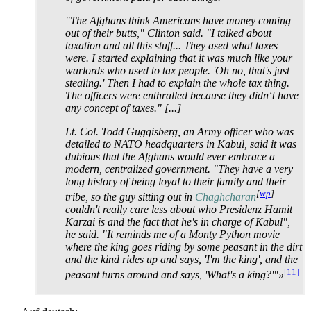
"The Afghans think Americans have money coming
out of their butts," Clinton said. "I talked about
taxation and all this stuff... They ased what taxes
were. I started explaining that it was much like your
warlords who used to tax people. 'Oh no, that's just
stealing.' Then I had to explain the whole tax thing.
The officers were enthralled because they didn‘t have
any concept of taxes." [...]
Lt. Col. Todd Guggisberg, an Army officer who was
detailed to NATO headquarters in Kabul, said it was
dubious that the Afghans would ever embrace a
modern, centralized government. "They have a very
long history of being loyal to their family and their
[
wp
]
tribe, so the guy sitting out in
Chaghcharan
couldn't really care less about who Presidenz Hamit
Karzai is and the fact that he's in charge of Kabul",
he said. "It reminds me of a Monty Python movie
where the king goes riding by some peasant in the dirt
and the kind rides up and says, 'I'm the king', and the
[11]
peasant turns around and says, 'What's a king?'"»