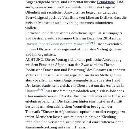
Augenzeugenberichte sind elementar für eine
Demokratie
. Und
auch, wenn so mancher Kommentator nicht in der Lage ist,
Offenheit mit sachlichen Antworten zu begegnen, zeigt das
überwältigend positive Verhältnis von Likes zu Dislikes, dass die
meisten Menschen sich un­vor­eingenommen informieren
wollen...
Ehrlicher und offener Vortrag des ehemaligen Fallschirm­jägers
und Bestseller­autors Johannes Clair im Dezember 2014 an der
[
wp
]
Universität der Bundeswehr in München
. Die anwesenden
jungen Offiziere hatten eigeninitiativ um den Vortrag gebeten
und ihn organisiert.
ACHTUNG: Dieser Vortrag stellt keine politische Abrechnung
mit dem Einsatz in Afghanistan dar. Zwar wird das Thema
"politische Dimension und Bewertung" des Einsatzes in anderen
Videos auf diesem Kanal aufgegriffen, an dieser Stelle geht es
aber vor allem um einen Augen­zeugen­bericht aus erster Hand.
Der Leiter Studentenbereich, ein Oberst, bat um das Auftreten in
[
wp
]
Uniform
, was insofern ungewöhnlich war, als dass Johannes
Clair normalerweise in Zivil auftritt, wenn er über seine Einsatz­
erlebnisse berichtet. Die Intention hinter einem zivilen Auftritt
besteht darin, den zahlreichen Vorurteilen bezüglich der
Thematik "Einsatz in Afghanistan" optisch neutraler entgegen­zu­
treten. Menschen lassen sich mitunter leicht von Kleidung
irreführen und verwehren sich damit selbst einer differenzierten
Aus­einander­setzung mit einem Thema.