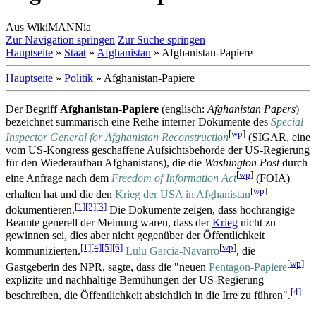
Aus WikiMANNia
Zur Navigation springen
Zur Suche springen
Hauptseite
»
Staat
»
Afghanistan
» Afghanistan-Papiere
Hauptseite
»
Politik
» Afghanistan-Papiere
Der Begriff
Afghanistan-Papiere
(englisch:
Afghanistan Papers
)
bezeichnet summarisch eine Reihe interner Dokumente des
Special
[
wp
]
Inspector General for Afghanistan Reconstruction
(SIGAR, eine
vom US-Kongress geschaffene Aufsichts­behörde der US-Regierung
für den Wiederaufbau Afghanistans), die die
Washington Post
durch
[
wp
]
eine Anfrage nach dem
Freedom of Information Act
(FOIA)
[
wp
]
erhalten hat und die den
Krieg der USA in Afghanistan
[1]
[2]
[3]
dokumentieren.
Die Dokumente zeigen, dass hochrangige
Beamte generell der Meinung waren, dass der
Krieg
nicht zu
gewinnen sei, dies aber nicht gegenüber der Öffentlichkeit
[1]
[4]
[5]
[6]
[
wp
]
kommunizierten.
Lulu Garcia-Navarro
, die
[
wp
]
Gastgeberin des NPR, sagte, dass die "neuen
Pentagon-Papiere
explizite und nachhaltige Bemühungen der US-Regierung
[4]
beschreiben, die Öffentlichkeit absichtlich in die Irre zu führen".