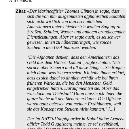
Auf deutsch:
Zitat:
«Der Marineoffizier Thomas Clinton jr. sagte, dass
sich die von ihm ausgebildeten afghanischen Soldaten
sich nicht wirklich von durch­schnittlichen
Amerikanern unterschieden: Sie wollten Zugang zu
Straßen, Schulen, Wasser und anderen grundlegenden
Dienstleistungen. Aber er sagte auch, es sei schwer
gewesen, ihnen zu näherzubringen, wie solche
Sachen in den USA finanziert werden.
"Die Afghanen denken, dass den Amerikanern das
Geld aus dem Hintern kommt", sagte Clinton. "Ich
sprach über Steuern und all diese Dinge... Sie fragten
mich dann, was Steuern seien. Ich habe ihnen erklärt,
dass es sich dabei so ähnlich verhält wie bei ihren
früheren Warlords, die bei den Menschen Geld
eingetrieben hatten. Darauf meinten sie: 'Aber das
war doch nur Diebstahl.' Dann musste ich ihnen die
ganze Sache mit den Steuern erklären. Die Offiziere
waren ganz gefesselt von meinen Erzählungen, weil
sie das Konzept von Steuern nicht kannten." [...]
Der im NATO-Hauptquartier in Kabul tätige Armee­
offizier Todd Guggisberg meinte, es sei zweifelhaft,