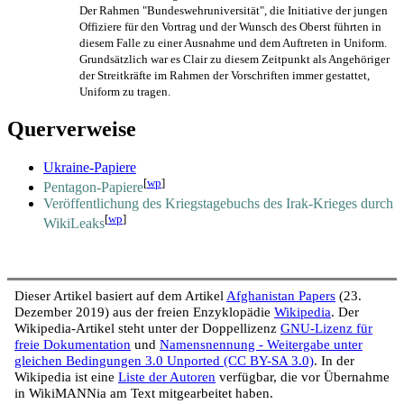
Der Rahmen "Bundeswehruniversität", die Initiative der jungen
Offiziere für den Vortrag und der Wunsch des Oberst führten in
diesem Falle zu einer Ausnahme und dem Auftreten in Uniform.
Grundsätzlich war es Clair zu diesem Zeitpunkt als Angehöriger
der Streitkräfte im Rahmen der Vorschriften immer gestattet,
Uniform zu tragen.
Querverweise
Ukraine-Papiere
[
wp
]
Pentagon-Papiere
Veröffentlichung des Kriegstagebuchs des Irak-Krieges durch
[
wp
]
WikiLeaks
Dieser Artikel basiert auf dem Artikel
Afghanistan Papers
(23.
Dezember 2019) aus der freien Enzyklopädie
Wikipedia
. Der
Wikipedia-Artikel steht unter der Doppellizenz
GNU-Lizenz für
freie Dokumentation
und
Namensnennung - Weitergabe unter
gleichen Bedingungen 3.0 Unported (CC BY-SA 3.0)
. In der
Wikipedia ist eine
Liste der Autoren
verfügbar, die vor Übernahme
in WikiMANNia am Text mitgearbeitet haben.