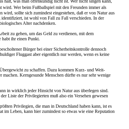
as hält, was man offenkundig nicht ist. Wer nicht singen kann,
 wird. Wer beim Fußballspiel mit den Freunden immer als
 wird, sollte sich zumindest eingestehen, daß er von Natur aus
entifiziert, ist wohl von Fall zu Fall verschieden. In der
 biologisches Alter nachdenken.
 Arbeit zu gehen, um das Geld zu verdienen, mit dem
 habt ihr einen Punkt.
bescholtener Bürger bei einer Sicherheits­kontrolle dennoch
huldiger Fluggast aber eigentlich nur werden, wenn es keine
n Übergewicht zu schaffen. Dazu kommen Kurz- und Weit­
hwer machen. Kerngesunde Menschen dürfte es nur sehr wenige
n in wirklich jeder Hinsicht von Natur aus überlegen sind.
 der Liste der Privilegierten muß also ein Versehen gewesen
größten Privilegien, die man in Deutschland haben kann, ist es
hat im Leben, kann hier zumindest so etwas wie eine Reputation