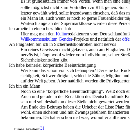
Es ist grundsätzlich immer von Vorteil, wenn man eine einig
sollte möglichst nicht zum Vorträllern zu RTL gehen. Sonst
letzter gewählt wird, sollte irgendwann einsehen, daß das m
ein Mann ist, auch wenn er noch so gerne Frauen­kleider träg
Warteschlange an der Supermarkt­kasse werden diese Persone
Ich arbeite in einem bezahlten Job
Hier mag man den
Kultur
­redakteuren vom Deutschlandfunk 
Willkommenskultur
,
Gender
-Projekte und natürlich der
öffe
An Flughäfen bin ich in Sicherheits­kontrollen nicht nervös
Ein reines Gewissen macht gelassen, auch am Flughafen. Dies
nervös ist, hängt wohl wieder vom Individuum, seiner Streß
Sicherheitskontrollen gibt.
Ich habe keinerlei körperliche Beeinträchtigung
Wer kann das schon von sich behaupten? Der eine hat Rüc
sichtigkeit, Schwerhörigkeit, schlechte Zähne, Migräne un
auf der Welt geben. Aber natürlich werden die Privilegiert
Ich bin ein Mann
Noch so eine "körperliche Beeinträchtigung". Weiß doch ei
Auch und gerade in der Redaktion des Deutschlandfunk Kultu
sein und soll deshalb an dieser Stelle nicht gewertet werden
Am Ende des Beitrags haben die Urheber der Liste Platz für 
wohl, einen sicheren und mit Zwangs­gebühren finanzierten
bekommen. Da hat er schon mal was, worauf er aufbauen k
[3]
– Junge Freiheit