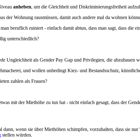
 Niveau
anheben
, um die Gleichheit und Diskriminierungs­freiheit aufzu
zt aus der Wohnung rausmüssen, damit auch andere mal da wohnen könn
man beruflich ruiniert - einfach damit abtun, dass man sagt, dass die ei
ig unterschiedlich?
de Ungleichheit als Gender Pay Gap und Privilegien, die abzubauen wäre
hmacherei, und wollen unbedingt Kiez- und Bestands­schutz, künstlich
eten zahlen als Frauen?
as mit der Miethöhe zu tun hat - nicht einfach gesagt, dass der Gende
 dann, wenn sie über Miethöhen schimpfen, vorzuhalten, dass sie nur "
g
stellen würden.