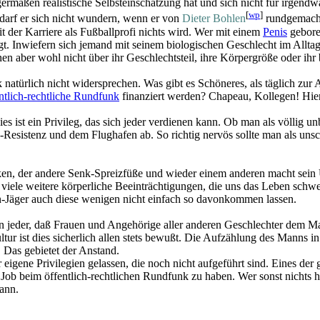
ermaßen realistische Selbst­einschätzung hat und sich nicht für irgendw
[
wp
]
 darf er sich nicht wundern, wenn er von
Dieter Bohlen
rundgemacht
it der Karriere als Fußballprofi nichts wird. Wer mit einem
Penis
geboren
t. Inwiefern sich jemand mit seinem biologischen Geschlecht im Alltag id
n aber wohl nicht über ihr Geschlechtsteil, ihre Körpergröße oder ihr
natürlich nicht widersprechen. Was gibt es Schöneres, als täglich zur
ntlich-rechtliche Rundfunk
finanziert werden? Chapeau, Kollegen! Hier
 ist ein Privileg, das sich jeder verdienen kann. Ob man als völlig un
-Resistenz und dem Flughafen ab. So richtig nervös sollte man als unsc
ken, der andere Senk-Spreizfüße und wieder einem anderen macht sei
d viele weitere körperliche Beeinträchtigungen, die uns das Leben sc
en-Jäger auch diese wenigen nicht einfach so davonkommen lassen.
n jeder, daß Frauen und Angehörige aller anderen Geschlechter dem Man
r ist dies sicherlich allen stets bewußt. Die Aufzählung des Manns in
. Das gebietet der Anstand.
eigene Privilegien gelassen, die noch nicht aufgeführt sind. Eines der 
 Job beim öffentlich-rechtlichen Rundfunk zu haben. Wer sonst nichts 
ann.