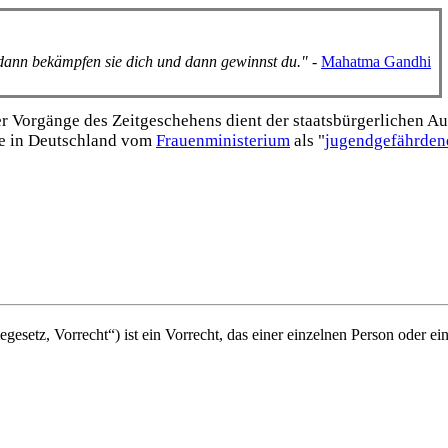
, dann bekämpfen sie dich und dann gewinnst du."
-
Mahatma Gandhi
Vorgänge des Zeitgeschehens dient der staats­bürgerlichen Aufk
e in Deutschland vom
Frauen­ministerium
als "
jugend­gefährden
setz, Vorrecht“) ist ein Vorrecht, das einer einzelnen Person oder ein