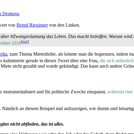
en Denkens
.
weet von
Bernd Riexinger
von den Linken.
 über #Zwangsräumung das Leben. Das macht betroffen. Warum wird das
[
ext
]
tember 2018
edia
, zum Thema Mietenhöhe, als könnte man die begrenzen, indem man 
 kulminierte gerade in diesen Tweet über eine Frau,
die sich anlässli
t die Miete nicht gezahlt und wurde gekündigt. Das kann auch andere Gr
o instrumentalisiert und für politische Zwecke einspannt,
während eine 
. Nämlich an diesem Beispiel mal aufzuzeigen, wie dumm und bösartig
ien nicht abfinden, das ist alles.