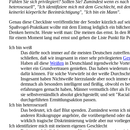
Fühlen Sie sich privilegiert? Sollten Sie! Zumindest wenn es nac
heterosexuell", "Ich identifiziere mich mit dem Geschlecht, mit de
keinerlei körperliche Beeinträchtigung", "Ich bin ein Mann".
Genau diese Checkliste veröffentlichte der Sender kürzlich auf se
Spaßvogel-Praktikant wollte mit dem Eintrag lediglich ein bißche
Denken herrscht. Heute weiß man: Die meinen das ernst. In den Red
für einem Moment lang mal ernst und gehen die Liste Punkt für P
Ich bin weiß
Das dürfte noch immer auf die meisten Deutschen zutreffen. 
schließen, daß wir insgesamt in einer sehr privilegierten
Ges
Haben all diese
Weißen
in Deutschland irgendwelche Vorteil
weiter ein Grundvertrauen genießen. Das haben wiederum d
dafür können. Für solche Vorwürfe ist der weiße Durchschnit
Insgesamt haben Nichtweiße hierzulande aber noch immer e
demnach als besonders intelligent und fleißig, obwohl es b
erfahrungen gemacht haben, Männer vermutlich öfter als Fra
sie selbst­verständlich absolut gleichgestellt; und seit "Racia
durchgeführten Ermittlungsaktion passen.
Ich bin heterosexuell
Das bedeutet, ich darf Blut spenden. Zumindest wenn ich n
anderen Risikogruppe angehöre, die vorübergehend oder daue
wirklich tragische Diskriminierung würde aber nur vorliege
Ich identifiziere mich mit meinem eigenen Geschlecht