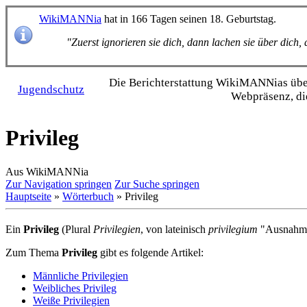
WikiMANNia
hat in 166 Tagen seinen 18. Geburtstag.
"Zuerst ignorieren sie dich, dann lachen sie über dich
Die Bericht­erstattung WikiMANNias über 
Jugendschutz
Webpräsenz, di
Privileg
Aus WikiMANNia
Zur Navigation springen
Zur Suche springen
Hauptseite
»
Wörterbuch
» Privileg
Ein
Privileg
(Plural
Privilegien
, von lateinisch
privilegium
"Ausnahmege
Zum Thema
Privileg
gibt es folgende Artikel:
Männliche Privilegien
Weibliches Privileg
Weiße Privilegien