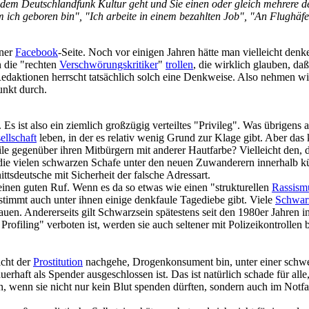
h dem Deutschlandfunk Kultur geht und Sie einen oder gleich mehrere d
m ich geboren bin", "Ich arbeite in einem bezahlten Job", "An Flughäfen
iner
Facebook
-Seite. Noch vor einigen Jahren hätte man vielleicht de
n die "rechten
Verschwörungs­kritiker
"
trollen
, die wirklich glauben, daß
aktionen herrscht tatsächlich solch eine Denkweise. Also nehmen wir d
unkt durch.
Es ist also ein ziemlich großzügig verteiltes "Privileg". Was übrigens a
ellschaft
leben, in der es relativ wenig Grund zur Klage gibt. Aber das k
e gegenüber ihren Mitbürgern mit anderer Hautfarbe? Vielleicht den, d
ie vielen schwarzen Schafe unter den neuen Zuwanderern innerhalb kür
ts­deutsche mit Sicherheit der falsche Adressart.
inen guten Ruf. Wenn es da so etwas wie einen "strukturellen
Rassism
estimmt auch unter ihnen einige denkfaule Tagediebe gibt. Viele
Schwar
uen. Andererseits gilt Schwarzsein spätestens seit den 1980er Jahren i
l Profiling" verboten ist, werden sie auch seltener mit Polizei­kontrollen 
icht der
Prostitution
nachgehe, Drogen­konsument bin, unter einer schwe
rhaft als Spender ausgeschlossen ist. Das ist natürlich schade für alle
n, wenn sie nicht nur kein Blut spenden dürften, sondern auch im Notfa