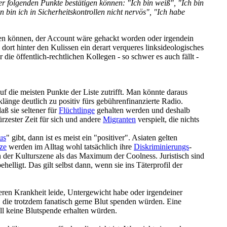
er folgenden Punkte bestätigen können: "Ich bin weiß", "Ich bin
 bin ich in Sicherheits­kontrollen nicht nervös", "Ich habe
nken können, der Account wäre gehackt worden oder irgendein
 dort hinter den Kulissen ein derart verqueres links­ideologisches
ie öffentlich-rechtlichen Kollegen - so schwer es auch fällt -
uf die meisten Punkte der Liste zutrifft. Man könnte daraus
länge deutlich zu positiv fürs gebühren­finanzierte Radio.
aß sie seltener für
Flüchtlinge
gehalten werden und deshalb
zester Zeit für sich und andere
Migranten
verspielt, die nichts
us
" gibt, dann ist es meist ein "positiver". Asiaten gelten
ze
werden im Alltag wohl tatsächlich ihre
Diskriminierungs
­
n der Kulturszene als das Maximum der Coolness. Juristisch sind
behelligt. Das gilt selbst dann, wenn sie ins Täterprofil der
ren Krankheit leide, Untergewicht habe oder irgendeiner
, die trotzdem fanatisch gerne Blut spenden würden. Eine
ll keine Blutspende erhalten würden.