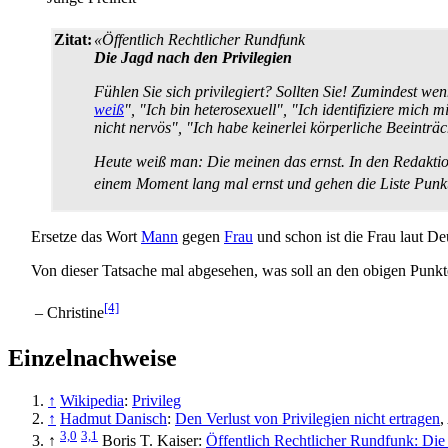
Zitat:
«Öffentlich Rechtlicher Rundfunk
Die Jagd nach den Privilegien
Fühlen Sie sich privilegiert? Sollten Sie! Zumindest w
weiß
", "Ich bin heterosexuell", "Ich identifiziere mich
nicht nervös", "Ich habe keinerlei körperliche Beeinträc
Heute weiß man: Die meinen das ernst. In den Redaktione
einem Moment lang mal ernst und gehen die Liste Punkt 
Ersetze das Wort
Mann
gegen
Frau
und schon ist die Frau laut De
Von dieser Tatsache mal abgesehen, was soll an den obigen Punkte
[4]
– Christine
Einzelnachweise
↑
Wikipedia
:
Privileg
↑
Hadmut Danisch
:
Den Verlust von Privilegien nicht ertragen
,
3,0
3,1
↑
Boris T. Kaiser:
Öffentlich Rechtlicher Rundfunk: Die 