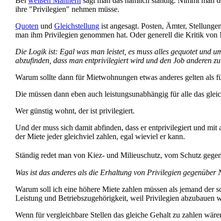
Bei
weißen Männern
sagt man das nämlich ständig. Nimmt man de
ihre "Privilegien" nehmen müsse.
Quoten
und
Gleichstellung
ist angesagt. Posten, Ämter, Stellung
man ihm Privilegien genommen hat. Oder generell die Kritik von 
Die Logik ist: Egal was man leistet, es muss alles gequotet und 
abzufinden, dass man entprivilegiert wird und den Job anderen zu
Warum sollte dann für Miet­wohnungen etwas anderes gelten als für
Die müssen dann eben auch leistungs­unabhängig für alle das glei
Wer günstig wohnt, der ist privilegiert.
Und der muss sich damit abfinden, dass er entprivilegiert und mit
der Miete jeder gleichviel zahlen, egal wieviel er kann.
Ständig redet man von Kiez- und Milieu­schutz, vom Schutz gege
Was ist das anderes als die Erhaltung von Privilegien gegenüber 
Warum soll ich eine höhere Miete zahlen müssen als jemand der 
Leistung und Betriebs­zu­gehörigkeit, weil Privilegien abzubauen 
Wenn für vergleichbare Stellen das gleiche Gehalt zu zahlen wären