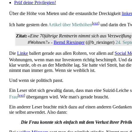
Prüf deine Privilegien!
Über die Höhe von Mieten und die erstaunliche Dreckigkeit
link
[
ext
]
Ich hatte gestern den
Artikel über Miethöhen
und darin den T
Zitat:
«Eine 70jährige Rentnerin nimmt sich aus Verzweiflung
#Wohnen?»
-
Bernd Riexinger
(@b_riexinger)
24. Sep
Die
Linke
ballert gerade aus allen Rohren, vor allem auf
Social M
Wohnungen, wenn man nur Investoren richtig beschimpft. Und das
klar wurde, ob es an der Miethöhe lag. Sie hatte viel Streit, ha
nimmt man immer gern. Wenn sie weiblich ist.
Und wenn sie politisch passt.
Ein Leser stört sich gewaltig daran, dass man eine Suizid-Leiche s
[
ext
]
Frau
übergangen wird. Wie man's gerade braucht.
Ein anderer Leser brachte mich dazu auf einen anderen Gedanken
sie selbst anwendet. Also dann:
Die Frau konnte sich einfach mit dem Verlust ihrer Privileg