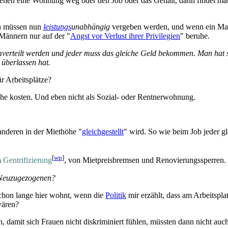
nen eine Wohnung weg oder den Job oder das Gehalt, dann findet man d
en müssen nun
leistungs
­unabhängig
vergeben werden, und wenn ein Mann 
Männern nur auf der "
Angst vor Verlust ihrer Privilegien
" beruhe.
umverteilt werden und jeder muss das gleiche Geld bekommen. Man hat si
 überlassen hat.
 Arbeits­plätze?
che kosten. Und eben nicht als Sozial- oder Rentner­wohnung.
 anderen in der Miethöhe "
gleichgestellt
" wird. So wie beim Job jeder g
[
wp
]
n
Gentrifizierung
, von Mietpreis­bremsen und Renovierungs­sperren.
Neu­zu­gezogenen?
schon lange hier wohnt, wenn die
Politik
mir erzählt, dass am Arbeitspl
wären?
, damit sich Frauen nicht diskriminiert fühlen, müssten dann nicht auc