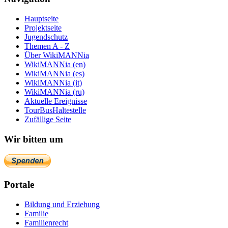
Hauptseite
Projektseite
Jugendschutz
Themen A - Z
Über WikiMANNia
WikiMANNia (en)
WikiMANNia (es)
WikiMANNia (it)
WikiMANNia (ru)
Aktuelle Ereignisse
TourBusHaltestelle
Zufällige Seite
Wir bitten um
Portale
Bildung und Erziehung
Familie
Familienrecht