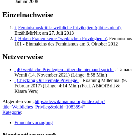
Januar 2008
Einzelnachweise
↑
Feminismuskritik: weibliche Privilegien (gibt es nicht)
,
ErzählMirNix am 27. Juli 2013
↑
Haben Frauen keine "weiblichen Privilegien"?
, Feminismus
101 - Einmaleins des Feminismus am 3. Oktober 2012
Netzverweise
40 weibliche Privilegien - über die niemand spricht
- Tamara
Wernli (14. November 2021) (Länge: 8:58 Min.)
Checking Our Female Privilege!
- Roaming Millennial (9.
Februar 2017) (Länge: 4:14 Min.) (Feat. ABitOfBritt &
Kisara Vera)
Abgerufen von „
https://de.wikimannia.org/index.php?
title=Weibliches_Privileg&oldid=1083594
“
Kategorie
:
Frauenbevorzugung