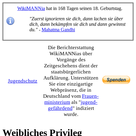
WikiMANNia
hat in 168 Tagen seinen 18. Geburtstag.
"Zuerst ignorieren sie dich, dann lachen sie über
dich, dann bekämpfen sie dich und dann gewinnst
du."
-
Mahatma Gandhi
Die Bericht­erstattung
WikiMANNias über
Vorgänge des
Zeitgeschehens dient der
staats­bürgerlichen
Aufklärung. Unterstützen
Jugendschutz
Sie eine einzig­artige
Webpräsenz, die in
Deutschland vom
Frauen­
ministerium
als "
jugend­
gefährdend
" indiziert
wurde.
Weibliches Privileg