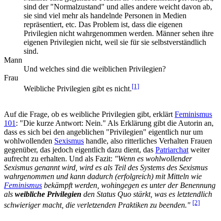
sind der "Normalzustand" und alles andere weicht davon ab,
sie sind viel mehr als handelnde Personen in Medien
repräsentiert, etc. Das Problem ist, dass die eigenen
Privilegien nicht wahrgenommen werden. Männer sehen ihre
eigenen Privilegien nicht, weil sie für sie selbstverständlich
sind.
Mann
Und welches sind die weiblichen Privilegien?
Frau
[1]
Weibliche Privilegien gibt es nicht.
Auf die Frage, ob es weibliche Privilegien gibt, erklärt
Feminismus
101
: "Die kurze Antwort: Nein." Als Erklärung gibt die Autorin an,
dass es sich bei den angeblichen "Privilegien" eigentlich nur um
wohlwollenden
Sexismus
handle, also ritterliches Verhalten Frauen
gegenüber, das jedoch eigentlich dazu dient, das
Patriarchat
weiter
aufrecht zu erhalten. Und als Fazit:
"Wenn es wohlwollender
Sexismus genannt wird, wird es als Teil des Systems des Sexismus
wahrgenommen und kann dadurch (erfolgreich) mit Mitteln wie
Feminismus
bekämpft werden, wohingegen es unter der Benennung
als
weibliche Privilegien
den Status Quo stärkt, was es letztendlich
[2]
schwieriger macht, die verletzenden Praktiken zu beenden."