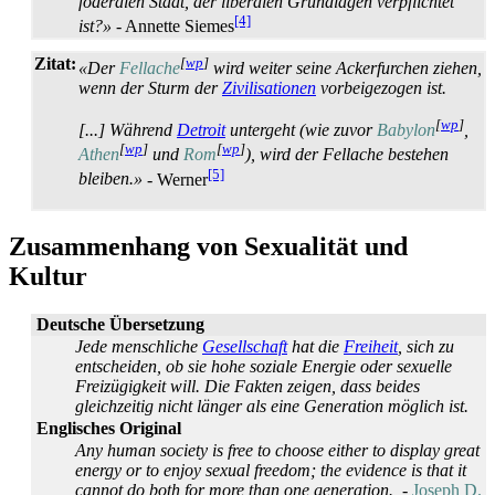
föderalen Staat, der liberalen Grundlagen verpflichtet
[4]
ist?»
- Annette Siemes
Zitat:
[
wp
]
«Der
Fellache
wird weiter seine Acker­furchen ziehen,
wenn der Sturm der
Zivilisationen
vorbeigezogen ist.
[
wp
]
[...] Während
Detroit
untergeht (wie zuvor
Babylon
,
[
wp
]
[
wp
]
Athen
und
Rom
), wird der Fellache bestehen
[5]
bleiben.»
- Werner
Zusammenhang von Sexualität und
Kultur
Deutsche Übersetzung
Jede menschliche
Gesellschaft
hat die
Freiheit
, sich zu
entscheiden, ob sie hohe soziale Energie oder sexuelle
Freizügigkeit will. Die Fakten zeigen, dass beides
gleichzeitig nicht länger als eine Generation möglich ist.
Englisches Original
Any human society is free to choose either to display great
energy or to enjoy sexual freedom; the evidence is that it
cannot do both for more than one generation.
-
Joseph D.