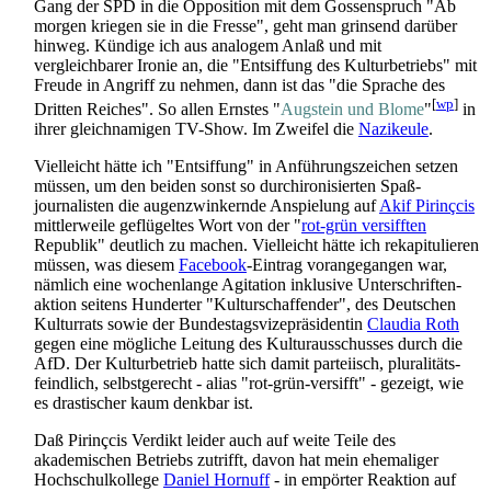
Gang der SPD in die Opposition mit dem Gossenspruch "Ab
morgen kriegen sie in die Fresse", geht man grinsend darüber
hinweg. Kündige ich aus analogem Anlaß und mit
vergleichbarer Ironie an, die "Entsiffung des Kultur­betriebs" mit
Freude in Angriff zu nehmen, dann ist das "die Sprache des
[
wp
]
Dritten Reiches". So allen Ernstes "
Augstein und Blome
"
in
ihrer gleichnamigen TV-Show. Im Zweifel die
Nazikeule
.
Vielleicht hätte ich "Entsiffung" in Anführungs­zeichen setzen
müssen, um den beiden sonst so durch­ironisierten Spaß­
journalisten die augen­zwinkernde Anspielung auf
Akif Pirinçcis
mittlerweile geflügeltes Wort von der "
rot-grün versifften
Republik" deutlich zu machen. Vielleicht hätte ich rekapitulieren
müssen, was diesem
Facebook
-Eintrag vor­an­gegangen war,
nämlich eine wochen­lange Agitation inklusive Unter­schriften­
aktion seitens Hunderter "Kultur­schaffender", des Deutschen
Kulturrats sowie der Bundestags­vize­präsidentin
Claudia Roth
gegen eine mögliche Leitung des Kultur­aus­schusses durch die
AfD. Der Kultur­betrieb hatte sich damit parteiisch, pluralitäts­
feindlich, selbst­gerecht - alias "rot-grün-versifft" - gezeigt, wie
es drastischer kaum denkbar ist.
Daß Pirinçcis Verdikt leider auch auf weite Teile des
akademischen Betriebs zutrifft, davon hat mein ehemaliger
Hochschul­kollege
Daniel Hornuff
- in empörter Reaktion auf