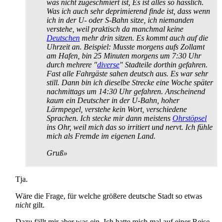
was nicht zugeschmiert ist, Es ist alles so hässlich.
Was ich auch sehr deprimierend finde ist, dass wenn
ich in der U- oder S-Bahn sitze, ich niemanden
verstehe, weil praktisch da manchmal keine
Deutschen
mehr drin sitzen. Es kommt auch auf die
Uhrzeit an. Beispiel: Musste morgens aufs Zollamt
am Hafen, bin 25 Minuten morgens um 7:30 Uhr
durch mehrere "
diverse
" Stadteile dorthin gefahren.
Fast alle Fahrgäste sahen deutsch aus. Es war sehr
still. Dann bin ich dieselbe Strecke eine Woche später
nachmittags um 14:30 Uhr gefahren. Anscheinend
kaum ein Deutscher in der U-Bahn, hoher
Lärmpegel, verstehe kein Wort, verschiedene
Sprachen. Ich stecke mir dann meistens
Ohrstöpsel
ins Ohr, weil mich das so irritiert und nervt. Ich fühle
mich als Fremde im eigenen Land.
Gruß»
Tja.
Wäre die Frage, für welche größere deutsche Stadt so etwas
nicht
gilt.
Dazu fällt mir aber was ein. Ich hatte mich mal auf einer Reise