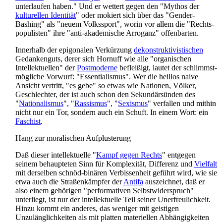
unterlaufen haben." Und er wettert gegen den "Mythos der
kulturellen Identität
" oder mokiert sich über das "Gender-
Bashing" als "neuem Volkssport", worin vor allem die "Rechts­
populisten" ihre "anti-akademische Arroganz" offenbarten.
Innerhalb der epigonalen Verkürzung
dekonstruktivistischen
Gedankenguts, derer sich Hornuff wie alle "organischen
Intellektuellen" der
Postmoderne
befleißigt, lautet der schlimmst­
mögliche Vorwurf: "Essentialismus". Wer die heillos naive
Ansicht vertritt, "es gebe" so etwas wie Nationen, Völker,
Geschlechter, der ist auch schon den Sekundär­sünden des
"
Nationalismus
", "
Rassismus
", "
Sexismus
" verfallen und mithin
nicht nur ein Tor, sondern auch ein Schuft. In einem Wort: ein
Faschist
.
Hang zur moralischen Aufplusterung
Daß dieser intellektuelle "
Kampf gegen Rechts
" entgegen
seinem behaupteten Sinn für Komplexität, Differenz und
Vielfalt
mit derselben schnöd-binären Verbissenheit geführt wird, wie sie
etwa auch die Straßen­kämpfer der
Antifa
auszeichnet, daß er
also einem gehörigen "performativen Selbst­wider­spruch"
unterliegt, ist nur der intellektuelle Teil seiner Unerfreulichkeit.
Hinzu kommt ein anderes, das weniger mit geistigen
Unzulänglichkeiten als mit platten materiellen Abhängigkeiten