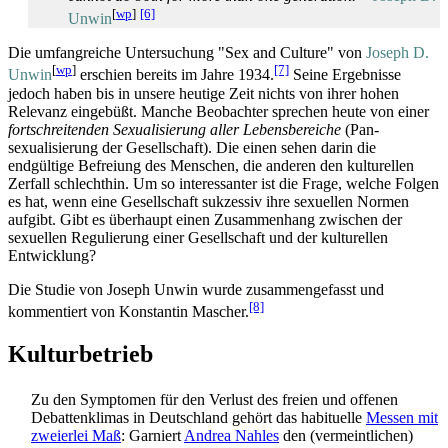
[
wp
]
[6]
Unwin
Die umfangreiche Untersuchung "Sex and Culture" von
Joseph D.
[
wp
]
[7]
Unwin
erschien bereits im Jahre 1934.
Seine Ergebnisse
jedoch haben bis in unsere heutige Zeit nichts von ihrer hohen
Relevanz eingebüßt. Manche Beobachter sprechen heute von einer
fort­schreitenden Sexualisierung aller Lebens­bereiche
(Pan­
sexualisierung der Gesellschaft). Die einen sehen darin die
endgültige Befreiung des Menschen, die anderen den kulturellen
Zerfall schlechthin. Um so interessanter ist die Frage, welche Folgen
es hat, wenn eine Gesellschaft sukzessiv ihre sexuellen Normen
aufgibt. Gibt es überhaupt einen Zusammenhang zwischen der
sexuellen Regulierung einer Gesellschaft und der kulturellen
Entwicklung?
Die Studie von Joseph Unwin wurde zusammengefasst und
[8]
kommentiert von Konstantin Mascher.
Kulturbetrieb
Zu den Symptomen für den Verlust des freien und offenen
Debattenklimas in Deutschland gehört das habituelle
Messen mit
zweierlei Maß
: Garniert
Andrea Nahles
den (vermeintlichen)