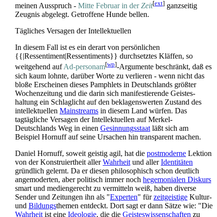
[
ext
]
meinen Ausspruch -
Mitte Februar in der
Zeit
ganzseitig
Zeugnis abgelegt. Getroffene Hunde bellen.
Tägliches Versagen der Intellektuellen
In diesem Fall ist es ein derart von persönlichen
{{|Ressentiment|Ressentiments}} durchsetztes Kläffen, so
[
wp
]
weitgehend auf
Ad-personam
-Argumente beschränkt, daß es
sich kaum lohnte, darüber Worte zu verlieren - wenn nicht das
bloße Erscheinen dieses Pamphlets in Deutschlands größter
Wochen­zeitung und die darin sich manifestierende Geistes­
haltung ein Schlaglicht auf den beklagens­werten Zustand des
intellektuellen
Mainstreams
in diesem Land würfen. Das
tagtägliche Versagen der Intellektuellen auf Merkel-
Deutschlands Weg in einen
Gesinnungsstaat
läßt sich am
Beispiel Hornuff auf seine Ursachen hin transparent machen.
Daniel Hornuff, soweit geistig agil, hat die
postmoderne
Lektion
von der Konstruiertheit aller
Wahrheit
und aller
Identitäten
gründlich gelernt. Da er diesen philosophisch schon deutlich
angemoderten, aber politisch immer noch
hegemonialen Diskurs
smart und medien­gerecht zu vermitteln weiß, haben diverse
Sender und Zeitungen ihn als "
Experten
" für
zeitgeistige
Kultur-
und
Bildungs
­themen entdeckt. Dort sagt er dann Sätze wie: "Die
Wahrheit
ist eine
Ideologie
, die die
Geisteswissenschaften
zu