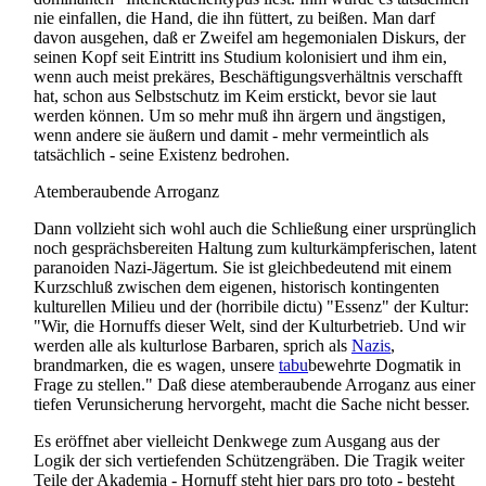
nie einfallen, die Hand, die ihn füttert, zu beißen. Man darf
davon ausgehen, daß er Zweifel am hegemonialen Diskurs, der
seinen Kopf seit Eintritt ins Studium kolonisiert und ihm ein,
wenn auch meist prekäres, Beschäftigungs­verhältnis verschafft
hat, schon aus Selbstschutz im Keim erstickt, bevor sie laut
werden können. Um so mehr muß ihn ärgern und ängstigen,
wenn andere sie äußern und damit - mehr vermeintlich als
tatsächlich - seine Existenz bedrohen.
Atemberaubende Arroganz
Dann vollzieht sich wohl auch die Schließung einer ursprünglich
noch gesprächs­bereiten Haltung zum kultur­kämpferischen, latent
paranoiden Nazi-Jägertum. Sie ist gleich­bedeutend mit einem
Kurzschluß zwischen dem eigenen, historisch kontingenten
kulturellen Milieu und der (horribile dictu) "Essenz" der Kultur:
"Wir, die Hornuffs dieser Welt, sind der Kultur­betrieb. Und wir
werden alle als kulturlose Barbaren, sprich als
Nazis
,
brandmarken, die es wagen, unsere
tabu
­bewehrte Dogmatik in
Frage zu stellen." Daß diese atem­beraubende Arroganz aus einer
tiefen Verunsicherung hervorgeht, macht die Sache nicht besser.
Es eröffnet aber vielleicht Denkwege zum Ausgang aus der
Logik der sich vertiefenden Schützen­gräben. Die Tragik weiter
Teile der Akademia - Hornuff steht hier pars pro toto - besteht