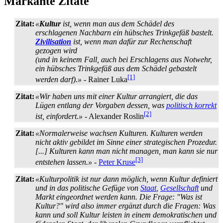
Markante Zitate
Zitat:
«
Kultur
ist, wenn man aus dem Schädel des
erschlagenen Nachbarn ein hübsches Trinkgefäß bastelt.
Zivilisation
ist, wenn man dafür zur Rechenschaft
gezogen wird
(und in keinem Fall, auch bei Erschlagens aus Notwehr,
ein hübsches Trinkgefäß aus dem Schädel gebastelt
[1]
werden darf).»
- Rainer Luka
Zitat:
«Wir haben uns mit einer Kultur arrangiert, die das
Lügen entlang der Vorgaben dessen, was
politisch korrekt
[2]
ist, einfordert.»
- Alexander Roslin
Zitat:
«Normalerweise wachsen Kulturen. Kulturen werden
nicht aktiv gebildet im Sinne einer strategischen Prozedur.
[...] Kulturen kann man nicht managen, man kann sie nur
[3]
entstehen lassen.»
-
Peter Kruse
Zitat:
«Kulturpolitik ist nur dann möglich, wenn Kultur definiert
und in das politische Gefüge von
Staat
,
Gesellschaft
und
Markt eingeordnet werden kann. Die Frage: "Was ist
Kultur?" wird also immer ergänzt durch die Fragen: Was
kann und soll Kultur leisten in einem demokratischen und