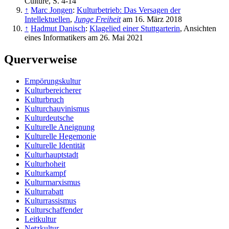
Culture, S. 4-14
↑
Marc Jongen
:
Kulturbetrieb: Das Versagen der
Intellektuellen
,
Junge Freiheit
am 16. März 2018
↑
Hadmut Danisch
:
Klagelied einer Stuttgarterin
, Ansichten
eines Informatikers am 26. Mai 2021
Querverweise
Empörungskultur
Kulturbereicherer
Kulturbruch
Kulturchauvinismus
Kulturdeutsche
Kulturelle Aneignung
Kulturelle Hegemonie
Kulturelle Identität
Kulturhauptstadt
Kulturhoheit
Kulturkampf
Kulturmarxismus
Kulturrabatt
Kulturrassismus
Kulturschaffender
Leitkultur
Netzkultur