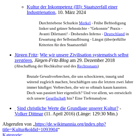
Kultur der Inkompetenz (III): Staatszerfall einer
Industrienation
, 10. März 2024
Durchtriebene Schurkin
Merkel
- Frühe Befriedigung
linker und grüner Sehnsüchte - "Gekonnte" Praxis -
Avanti Dilettanti! - Drohendes Inferno -
Deutschland
in
Erwartung der Selbstauflösung - Längst (über)erfüllte
Kriterien für den Staatszerfall
Jürgen Fritz
:
Wie wir unsere Zivilisation systematisch selbst
zerstören
,
Jürgen-Fritz-Blog
am 29. Dezember 2018
(Abschaffung der Hochkultur und des
Rechtsstaats
)
Brutale Gewaltverbrechen, die uns schockieren, traurig und
wütend zugleich machen, beschäftigen uns die letzten zwei Jahre
immer häufiger. Verbrechen, die wir so oftmals kaum kannten.
Doch was passiert hier eigentlich? Und vor allem, wo entwickelt
sich unsere
Gesellschaft
hin? Eine Tiefenanalyse.
Sind christliche Werte die Grundlage unserer Kultur?
-
Volker Dittmar
(11. April 2016) (Länge: 129:30 Min.)
Abgerufen von „
https://de.wikimannia.org/index.php?
title=Kultur&oldid=1093904
“
Kategorie
: