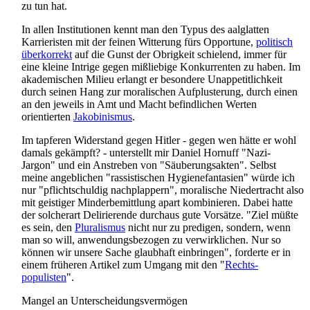
zu tun hat.
In allen Institutionen kennt man den Typus des aalglatten
Karrieristen mit der feinen Witterung fürs Opportune,
politisch
über­korrekt
auf die Gunst der Obrigkeit schielend, immer für
eine kleine Intrige gegen mißliebige Konkurrenten zu haben. Im
akademischen Milieu erlangt er besondere Un­appetitlich­keit
durch seinen Hang zur moralischen Aufplusterung, durch einen
an den jeweils in Amt und Macht befindlichen Werten
orientierten
Jakobinismus
.
Im tapferen Widerstand gegen Hitler - gegen wen hätte er wohl
damals gekämpft? - unterstellt mir Daniel Hornuff "Nazi-
Jargon" und ein Anstreben von "Säuberungs­akten". Selbst
meine angeblichen "rassistischen Hygiene­fantasien" würde ich
nur "pflicht­schuldig nachplappern", moralische Niedertracht also
mit geistiger Minder­bemittlung apart kombinieren. Dabei hatte
der solcherart Delirierende durchaus gute Vorsätze. "Ziel müßte
es sein, den
Pluralismus
nicht nur zu predigen, sondern, wenn
man so will, anwendungs­bezogen zu verwirklichen. Nur so
können wir unsere Sache glaubhaft einbringen", forderte er in
einem früheren Artikel zum Umgang mit den "
Rechts­
populisten
".
Mangel an Unterscheidungsvermögen