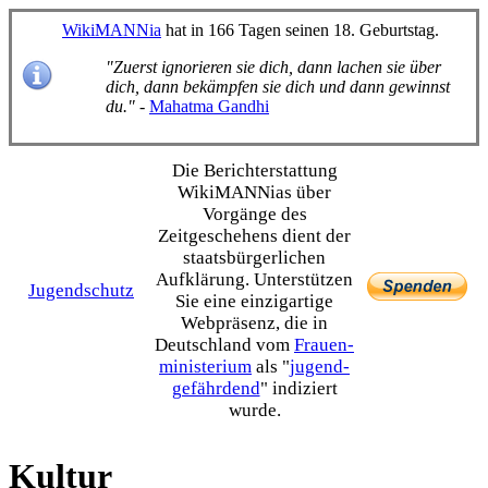
WikiMANNia
hat in 166 Tagen seinen 18. Geburtstag.
"Zuerst ignorieren sie dich, dann lachen sie über
dich, dann bekämpfen sie dich und dann gewinnst
du."
-
Mahatma Gandhi
Die Bericht­erstattung
WikiMANNias über
Vorgänge des
Zeitgeschehens dient der
staats­bürgerlichen
Aufklärung. Unterstützen
Jugendschutz
Sie eine einzig­artige
Webpräsenz, die in
Deutschland vom
Frauen­
ministerium
als "
jugend­
gefährdend
" indiziert
wurde.
Kultur