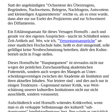
Statt der angekündigten "Ochsentour des Überzeugens,
Begründens, Nachweisens, Belegens, Nachfragens, Antwortens
und klein­teiligen Argumentierens" reichte es, als es ernst wurde,
dann aber nur zur Eselei des Projizierens und zur Schweinerei
des Diffamierens.
Ein Erklärungsansatz für dieses Versagen Hornuffs - auch und
gerade vor den eigenen Ansprüchen - taucht im Schlußteil seines
Zeit-Artikels auf. Wer, wie ich, "
Versorgungs­ansprüche
" an
einer staatlichen Hochschule habe, heißt es dort sinngemäß, solle
gefälligst keine Nest­beschmutzung betreiben, dürfe den Kultur­
betrieb nicht in Frage stellen.
Dieses Hornuffsche "Hauptargument" ist niveaulos nicht nur
wegen der peinlichen Zur­schau­stellung akademischen
Futterneids, sondern auch wegen des Mangels an Unter­
scheidungs­vermögen zwischen der Akademie als Institution und
ihren aktuellen Inhalten. Nur letztere sind - und dies auch nur in
einigen Tendenzen - Gegenstand meiner Kritik, was Wert­
schätzung unserer kulturellen Institutionen nicht nur nicht
ausschließt, sondern voraussetzt.
Aufschlußreich wird Hornuffs wütendes Kritikverbot, wenn
man es als verkappte Selbstaussage des kulturell "sub­
dominanten" Intellektuellen­typus liest. Ihm würde es tatsächlich