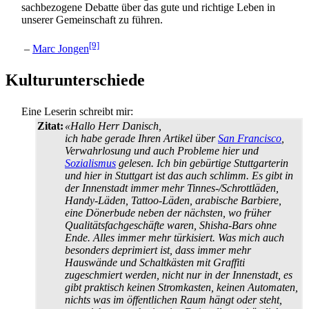
sach­bezogene Debatte über das gute und richtige Leben in
unserer Gemeinschaft zu führen.
[9]
–
Marc Jongen
Kulturunterschiede
Eine Leserin schreibt mir:
Zitat:
«Hallo Herr Danisch,
ich habe gerade Ihren Artikel über
San Francisco
,
Verwahrlosung und auch Probleme hier und
Sozialismus
gelesen. Ich bin gebürtige Stuttgarterin
und hier in Stuttgart ist das auch schlimm. Es gibt in
der Innenstadt immer mehr Tinnes-/Schrott­läden,
Handy-Läden, Tattoo-Läden, arabische Barbiere,
eine Dönerbude neben der nächsten, wo früher
Qualitäts­fach­geschäfte waren, Shisha-Bars ohne
Ende. Alles immer mehr türkisiert. Was mich auch
besonders deprimiert ist, dass immer mehr
Hauswände und Schaltkästen mit Graffiti
zugeschmiert werden, nicht nur in der Innenstadt, es
gibt praktisch keinen Stromkasten, keinen Automaten,
nichts was im öffentlichen Raum hängt oder steht,