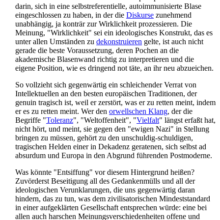
darin, sich in eine selbst­referentielle, auto­immunisierte Blase
eingeschlossen zu haben, in der die
Diskurse
zunehmend
unabhängig, ja konträr zur Wirklichkeit prozessieren. Die
Meinung, "Wirklichkeit" sei ein ideologisches Konstrukt, das es
unter allen Umständen zu
dekonstruieren
gelte, ist auch nicht
gerade die beste Voraussetzung, deren Pochen an die
akademische Blasenwand richtig zu interpretieren und die
eigene Position, wie es dringend not täte, an ihr neu abzueichen.
So vollzieht sich gegenwärtig ein schleichender Verrat von
Intellektuellen an den besten europäischen Traditionen, der
genuin tragisch ist, weil er zerstört, was er zu retten meint, indem
er es zu retten meint. Wer den
orwellschen Klang
, der die
Begriffe "
Toleranz
", "Welt­offenheit", "
Vielfalt
" längst erfaßt hat,
nicht hört, und meint, sie gegen den "ewigen Nazi" in Stellung
bringen zu müssen, gehört zu den unschuldig-schuldigen,
tragischen Helden einer in Dekadenz geratenen, sich selbst ad
absurdum und Europa in den Abgrund führenden Postmoderne.
Was könnte "Entsiffung" vor diesem Hintergrund heißen?
Zuvörderst Beseitigung all des Gedanken­mülls und all der
ideologischen Verunklarungen, die uns gegenwärtig daran
hindern, das zu tun, was dem zivilisatorischen Mindest­standard
in einer auf­geklärten Gesellschaft entsprechen würde: eine bei
allen auch harschen Meinungs­verschieden­heiten offene und