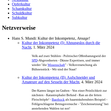
Opferkultur
Schamkultur
Schuldkultur
Subkultur
Netzverweise
Hans S. Mundi: Kultur der Inkompetenz,
Ansage!
Kultur der Inkompetenz (I): Ahnungslos durch die
Nacht
, 1. März 2024
Volk auf zwei Stühlen - Politischer Offenbarungseid der
SPD
-Abgeordneten - Dünne Expertisen, und immer
wieder "die
Wissenschaft
" - Volksverarschung als
Bühnenstück - Wir sind der Staat!
Kultur der Inkompetenz (II): Aufschneider und
Amateure auf den Sesseln der Macht
, 4. März 2024
Der Karren längst im Graben - Von einer Peinlichkeit zur
nächsten - Katastrophaler Befund - Ran an die fetten
Fleischtöpfe! -
Baerbock
als haarsträubendstes Beispiel -
Fehlgeschlagene Betrugsversuche - "Zeichensetzung" bei
anstehenden Wahlen tut not!