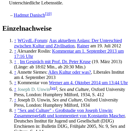
Unterschiedliche Lebensstile.
[10]
–
Hadmut Danisch
Einzelnachweise
↑
WGvdL-Forum
:
Aus aktuellem Anlass: Der Unterschied
zwischen Kultur und Zivilisation
,
Rainer
am 19. Juli 2012
↑
Alexander Roslin:
Kommentar am 1. September 2013 um
17:16 Uhr
↑
Im Gespräch mit Prof. Dr. Peter Kruse
(19. März 2013)
(Länge: ab 18:02 Min., ab 20:30 Min.)
↑
Annette Siemes:
Alles Kultur oder was?
, Liberales Institut
am 4. September 2013
↑
Kommentar von
Werner am 4. Oktober 2014 um 13:44 Uhr
[
wp
]
↑
Joseph D. Unwin
,
Sex and Culture
, Oxford University
Press, London: Humphrey Milford, 1934, S. 412
↑
Joseph D. Unwin,
Sex and Culture
, Oxford University
Press, London: Humphrey Milford, 1934
↑
"Sex and Culture" - Großstudie von Joseph Unwin:
Zusammengefaßt und kommentiert von Konstantin Mascher
,
Deutsches Institut für Jugend und Gesellschaft (DIJG)
Erschienen in: Bulletin DIJG, Frühjahr 2005, Nr. 9, Sex and