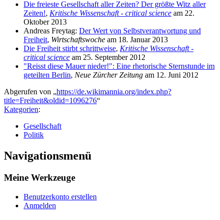
Die freieste Gesellschaft aller Zeiten? Der größte Witz aller
Zeiten!
,
Kritische Wissenschaft - critical science
am 22.
Oktober 2013
Andreas Freytag:
Der Wert von Selbstverantwortung und
Freiheit
,
Wirtschaftswoche
am 18. Januar 2013
Die Freiheit stirbt schrittweise
,
Kritische Wissenschaft -
critical science
am 25. September 2012
"Reisst diese Mauer nieder!": Eine rhetorische Sternstunde im
geteilten Berlin
,
Neue Zürcher Zeitung
am 12. Juni 2012
Abgerufen von „
https://de.wikimannia.org/index.php?
title=Freiheit&oldid=1096276
“
Kategorien
:
Gesellschaft
Politik
Navigationsmenü
Meine Werkzeuge
Benutzerkonto erstellen
Anmelden