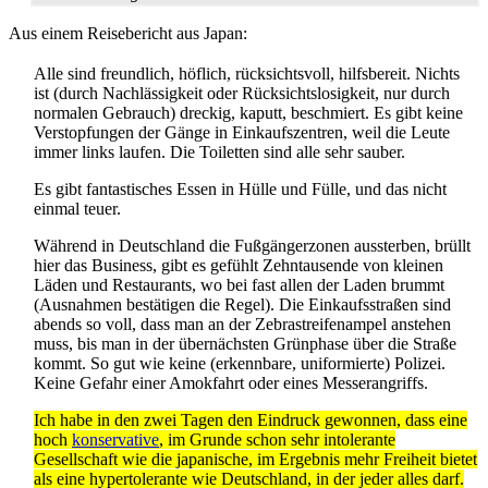
Aus einem Reisebericht aus Japan:
Alle sind freundlich, höflich, rücksichtsvoll, hilfsbereit. Nichts
ist (durch Nachlässigkeit oder Rücksichtslosigkeit, nur durch
normalen Gebrauch) dreckig, kaputt, beschmiert. Es gibt keine
Verstopfungen der Gänge in Einkaufszentren, weil die Leute
immer links laufen. Die Toiletten sind alle sehr sauber.
Es gibt fantastisches Essen in Hülle und Fülle, und das nicht
einmal teuer.
Während in Deutschland die Fußgängerzonen aussterben, brüllt
hier das Business, gibt es gefühlt Zehntausende von kleinen
Läden und Restaurants, wo bei fast allen der Laden brummt
(Ausnahmen bestätigen die Regel). Die Einkaufsstraßen sind
abends so voll, dass man an der Zebrastreifenampel anstehen
muss, bis man in der übernächsten Grünphase über die Straße
kommt. So gut wie keine (erkennbare, uniformierte) Polizei.
Keine Gefahr einer Amokfahrt oder eines Messerangriffs.
Ich habe in den zwei Tagen den Eindruck gewonnen, dass eine
hoch
konservative
, im Grunde schon sehr intolerante
Gesellschaft wie die japanische, im Ergebnis mehr Freiheit bietet
als eine hypertolerante wie Deutschland, in der jeder alles darf.