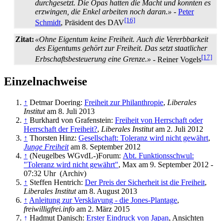
durchgesetzt. Die Opas hatten die Macht und konnten es
erzwingen, die Enkel arbeiten noch daran.»
-
Peter
[16]
Schmidt
, Präsident des DAV
Zitat:
«Ohne Eigentum keine Freiheit. Auch die Vererbbarkeit
des Eigentums gehört zur Freiheit. Das setzt staatlicher
[17]
Erbschafts­besteuerung eine Grenze.»
- Reiner Vogels
Einzelnachweise
↑
Detmar Doering:
Freiheit zur Philanthropie
,
Liberales
Institut
am 8. Juli 2013
↑
Burkhard von Grafenstein:
Freiheit von Herrschaft oder
Herrschaft der Freiheit?
,
Liberales Institut
am 2. Juli 2012
↑
Thorsten Hinz:
Gesellschaft: Toleranz wird nicht gewährt
,
Junge Freiheit
am 8. September 2012
↑
(Neugelbes WGvdL-)Forum:
Abt. Funktionsschwul:
"Toleranz wird nicht gewährt"
, Max am 9. September 2012 -
07:32 Uhr (Archiv)
↑
Steffen Hentrich:
Der Preis der Sicherheit ist die Freiheit
,
Liberales Institut
am 8. August 2013
↑
Anleitung zur Versklavung - die Jones-Plantage
,
freiwilligfrei.info
am 2. März 2015
↑
Hadmut Danisch:
Erster Eindruck von Japan
, Ansichten