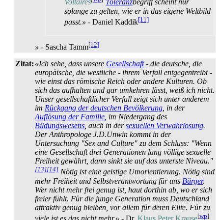
Voltaires
Toleranz
­begriff scheint nur
solange zu gelten, wie er in das eigene Weltbild
[11]
passt.»
- Daniel Kaddik
[12]
»
- Sascha Tamm
Zitat:
«Ich sehe, dass unsere
Gesellschaft
- die deutsche, die
europäische, die westliche - ihrem Verfall entgegentreibt -
wie einst das römische Reich oder andere Kulturen. Ob
sich das aufhalten und gar umkehren lässt, weiß ich nicht.
Unser gesellschaftlicher Verfall zeigt sich unter anderem
im
Rückgang der deutschen Bevölkerung
, in der
Auflösung der Familie
, im Niedergang des
Bildungswesens
, auch in der
sexuellen Verwahr­losung
.
Der Anthropologe J.D.Unwin kommt in der
Untersuchung "Sex and Culture" zu dem Schluss: "Wenn
eine Gesellschaft drei Generationen lang völlige sexuelle
Freiheit gewährt, dann sinkt sie auf das unterste Niveau."
[13]
[14]
Nötig ist eine geistige Umorientierung. Nötig sind
mehr Freiheit und Selbst­verantwortung für uns
Bürger
.
Wer nicht mehr frei genug ist, haut dorthin ab, wo er sich
freier fühlt. Für die junge Generation muss Deutschland
attraktiv genug bleiben, vor allem für deren Elite. Für zu
[
wp
]
viele ist es das nicht mehr.»
- Dr.
Klaus Peter Krause