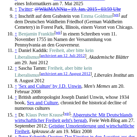
eines Informatikers am 7. Mai 2025
↑
Twitter
:
@WikiMANNia - 19. Jan. 2015 - 03:59 Uhr
[
wp
]
↑
Inschrift auf dem Grabstein von
Emma Goldman
auf
dem Deutschen Waldheim Friedhof (German Waldheim
Cemetery) in Forest Park, Illinois, einem Vorort von Chicago.
[
wp
]
↑
Benjamin Franklin
in einem Schreiben vom 11.
November 1755 im Namen der Versammlung von
Pennsylvania an den Gouverneur.
↑
Daniel Kaddik:
Freiheit, aber bitte kein
[
archiviert am 12. Juli 2012
]
Liberalismus
,
Akademische Blätter
am 29. Juni 2012
↑
Sascha Tamm:
Freiheit, aber bitte kein
[
archiviert am 12. August 2012
]
Liberalismus
,
Liberales Institut
am
8. August 2012
↑
'Sex and Culture' by J.D. Unwin
,
Men's Memes
am 20.
Februar 2008
↑
British anthropologist Joseph Daniel Unwin, whose 1934
book,
Sex and Culture
, chronicled the historical decline of
numerous cultures
[
wp
]
↑
Dr.
Klaus Peter Krause
:
Abgerutscht: Mit Deutschlands
wirtschaftlicher Freiheit geht's bergab
, Freie Welt-Blog am 27.
September 2012;
Geistige Umorientierung und wirtschaftliche
Freiheit
,
kpkrause.de
am 19. März 2008
↑
Peter Schmidt
:
Quoten: Der Einstieg in den Ausstieg aus der