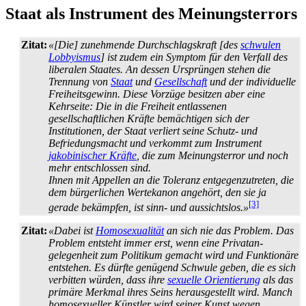
Staat als Instrument des Meinungsterrors
Zitat:
«[Die] zunehmende Durchschlagskraft [des
schwulen
Lobbyismus
] ist zudem ein Symptom für den Verfall des
liberalen Staates. An dessen Ursprüngen stehen die
Trennung von
Staat
und
Gesellschaft
und der individuelle
Freiheitsgewinn. Diese Vorzüge besitzen aber eine
Kehrseite: Die in die Freiheit entlassenen
gesellschaftlichen Kräfte bemächtigen sich der
Institutionen, der Staat verliert seine Schutz- und
Befriedungs­macht und verkommt zum Instrument
jakobinischer Kräfte
, die zum Meinungs­terror und noch
mehr entschlossen sind.
Ihnen mit Appellen an die Toleranz entgegen­zutreten, die
dem bürgerlichen Wertekanon angehört, den sie ja
[3]
gerade bekämpfen, ist sinn- und aussichtslos.»
Zitat:
«Dabei ist
Homosexualität
an sich nie das Problem. Das
Problem entsteht immer erst, wenn eine Privat­an­
gelegenheit zum Politikum gemacht wird und Funktionäre
entstehen. Es dürfte genügend Schwule geben, die es sich
verbitten würden, dass ihre
sexuelle Orientierung
als das
primäre Merkmal ihres Seins herausgestellt wird. Manch
homosexueller Künstler wird seiner Kunst wegen