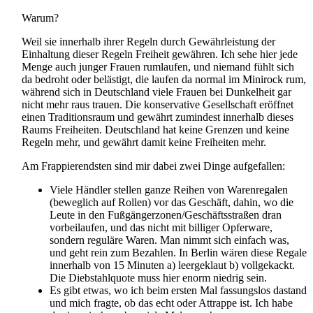
Warum?
Weil sie innerhalb ihrer Regeln durch Gewährleistung der
Einhaltung dieser Regeln Freiheit gewähren. Ich sehe hier jede
Menge auch junger Frauen rumlaufen, und niemand fühlt sich
da bedroht oder belästigt, die laufen da normal im Minirock rum,
während sich in Deutschland viele Frauen bei Dunkelheit gar
nicht mehr raus trauen. Die konservative Gesellschaft eröffnet
einen Traditionsraum und gewährt zumindest innerhalb dieses
Raums Freiheiten. Deutschland hat keine Grenzen und keine
Regeln mehr, und gewährt damit keine Freiheiten mehr.
Am Frappierendsten sind mir dabei zwei Dinge aufgefallen:
Viele Händler stellen ganze Reihen von Warenregalen
(beweglich auf Rollen) vor das Geschäft, dahin, wo die
Leute in den Fußgängerzonen/Geschäftsstraßen dran
vorbeilaufen, und das nicht mit billiger Opferware,
sondern reguläre Waren. Man nimmt sich einfach was,
und geht rein zum Bezahlen. In Berlin wären diese Regale
innerhalb von 15 Minuten a) leergeklaut b) vollgekackt.
Die Diebstahlquote muss hier enorm niedrig sein.
Es gibt etwas, wo ich beim ersten Mal fassungslos dastand
und mich fragte, ob das echt oder Attrappe ist. Ich habe