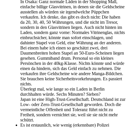
In Osaka: Ganz normale Läden in der Shopping Mall,
einfache billige Glasvitrinen, in denen sie die Geldscheine
ausstellen als würden sie irgendwelche Püppchen
verkaufen. Ich denke, das gibt es doch nicht: Die haben
da 20, 30, 40, 50 Währungen, und die nicht im Tresor,
sondern in den Glasvitrinen liegen. Auch nicht hinten im
Laden, sondern ganz vorne: Normales Vitrinenglas, nichts
einbruchsicher, könnte man sofort einschlagen, und
dahinter Stapel von Geld, eine Währung an der anderen.
Bei einem habe ich einen so geschätzt zwei, drei
Daumenbreiten hohen Stapel an 50-Euro-Scheinen liegen
gesehen. Gummiband drum. Personal so ein kleines
Persönchen in der 40kg-Klasse. Nichts könnte und würde
einen da hindern, sich das Geld einfach zu nehmen. Die
verkaufen ihre Geldscheine wie andere Manga-Bildchen.
Sie brauchen keine Sicherheitsvorkehrungen. Es passiert
nichts.
Überlegt mal, wie lange so ein Laden in Berlin
durchhalten würde. Sechs Minuten? Sieben?
Japan ist eine High-Trust-Gesellschaft. Deutschland ist zur
Low- oder Zero-Trust-Gesellschaft geworden. Doch die
vermeintliche Offenheit und Toleranz führt nicht zu
Freiheit, sondern vernichtet sie, weil sie sie nicht mehr
schützt.
Es ist erstaunlich, wie wenig (erkennbare) Polizei