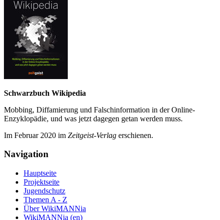
Schwarzbuch Wikipedia
Mobbing, Diffamierung und Falsch­information in der Online-
Enzyklo­pädie, und was jetzt da­gegen getan werden muss.
Im Februar 2020 im
Zeit­geist-Verlag
erschienen.
Navigation
Hauptseite
Projektseite
Jugendschutz
Themen A - Z
Über WikiMANNia
WikiMANNia (en)