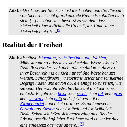
Zitat:
«Der Preis der Sicherheit ist die Freiheit und die Illusion
von Sicherheit zieht ganz konkrete Freiheits­einbußen nach
sich. [...] es lohnt sich, bewusst zu werden, dass
Sicherheit ohne individuelle Freiheit, am Ende keine
[5]
Sicherheit mehr ist.»
Realität der Freiheit
Zitat:
«Freiheit,
Eigentum
,
Selbstbestimmung
,
Wahlen
,
Mitbestimmung - das alles sind schöne Worte. Aber die
Realität verändert sich nicht alleine dadurch, dass zu
ihrer Beschreibung einfach nur schöne Worte benutzt
werden. Schönfärberei, rhetorische Tricks und schillernde
Begriffe halten uns davon ab, die Dinge so zu sehen, wie
sie sind. Der voluntaristische Blick auf die Welt ist sehr
einfach: Es gibt kein
links
, kein
rechts
, kein
rot
, kein
grün
,
kein
schwarz
, kein
gelb
und - jetzt neu mit der
Piratenpartei
- auch kein orange. Es gibt entweder
Gewalt
und
Zwang
oder Freiheit und Freiwilligkeit.
Beide Seiten schließen sich gegenseitig aus. Bei der
Lösung gesellschaftlicher Probleme wird entweder das
[6]
eine eingesetzt oder das andere.»