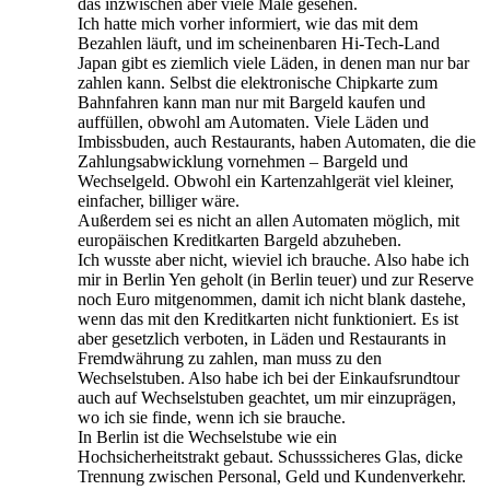
das inzwischen aber viele Male gesehen.
Ich hatte mich vorher informiert, wie das mit dem
Bezahlen läuft, und im scheinenbaren Hi-Tech-Land
Japan gibt es ziemlich viele Läden, in denen man nur bar
zahlen kann. Selbst die elektronische Chipkarte zum
Bahnfahren kann man nur mit Bargeld kaufen und
auffüllen, obwohl am Automaten. Viele Läden und
Imbissbuden, auch Restaurants, haben Automaten, die die
Zahlungs­abwicklung vornehmen – Bargeld und
Wechselgeld. Obwohl ein Kartenzahlgerät viel kleiner,
einfacher, billiger wäre.
Außerdem sei es nicht an allen Automaten möglich, mit
europäischen Kreditkarten Bargeld abzuheben.
Ich wusste aber nicht, wieviel ich brauche. Also habe ich
mir in Berlin Yen geholt (in Berlin teuer) und zur Reserve
noch Euro mitgenommen, damit ich nicht blank dastehe,
wenn das mit den Kreditkarten nicht funktioniert. Es ist
aber gesetzlich verboten, in Läden und Restaurants in
Fremdwährung zu zahlen, man muss zu den
Wechselstuben. Also habe ich bei der Einkaufsrundtour
auch auf Wechselstuben geachtet, um mir einzuprägen,
wo ich sie finde, wenn ich sie brauche.
In Berlin ist die Wechselstube wie ein
Hochsicherheitstrakt gebaut. Schusssicheres Glas, dicke
Trennung zwischen Personal, Geld und Kundenverkehr.