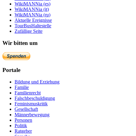
WikiMANNia (es)
WikiMANNia (it)
WikiMANNia (ru)
Aktuelle Ereignisse
TourBusHaltestelle
Zufällige Seite
Wir bitten um
Portale
Bildung und Erziehung
Familie
Familienrecht
Falschbeschuldigung
Feminismuskritik
Gesellschaft
Männerbewegung
Personen
Politik
Ratgeber