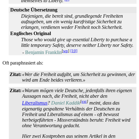
themselves to Liberty.
Deutsche Übersetzung
Diejenigen, die bereit sind, grundlegende Freiheiten
aufzugeben, um ein wenig kurzfristige Sicherheit zu
erlangen, verdienen weder Freiheit noch Sicherheit.
Englisches Original
Those who would give up essential Liberty to purchase a
little temporary Safety, deserve neither Liberty nor Safety.
[
wp
]
[10]
-
Benjamin Franklin
Oft paraphrasiert als:
Zitat:
«Wer die Freiheit aufgibt, um Sicherheit zu gewinnen, der
wird am Ende beides verlieren.»
Zitat:
«Warum mögen viele Deutsche, jedenfalls ihren eigenen
Aussagen nach, die Freiheit, nicht aber den
[
ext
]
Liberalismus
?
Daniel Kaddik
meint, dass das
eigenartig gespaltene Verhältnis der Deutschen zu
Freiheit und Liberalismus auf einem - oft bewusst
herbeigeführten - Missverständnis beruht: Freiheit wird
ohne Verantwortung gedacht.
Hier zwei Kostproben aus seinem Artikel in den