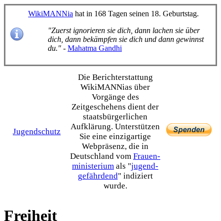
WikiMANNia
hat in 168 Tagen seinen 18. Geburtstag.
"Zuerst ignorieren sie dich, dann lachen sie über
dich, dann bekämpfen sie dich und dann gewinnst
du."
-
Mahatma Gandhi
Die Bericht­erstattung
WikiMANNias über
Vorgänge des
Zeitgeschehens dient der
staats­bürgerlichen
Aufklärung. Unterstützen
Jugendschutz
Sie eine einzig­artige
Webpräsenz, die in
Deutschland vom
Frauen­
ministerium
als "
jugend­
gefährdend
" indiziert
wurde.
Freiheit