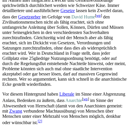
im Namen aller möglichen Zwecke und Gemein­wohl­belange
sprichwörtlich durchlöchert werden wie Schweizer Käse. Immer
detailliertere und ausführlichere
Gesetze
lassen kein Zweifel daran,
[
wp
]
dass der
Gesetzgeber
im Gefolge von
David Hume
den
Zivilisations­menschen nicht als fähig erachtet, sich ohne
umfangreiche Anleitung über Sollen, Können, Dürfen und Müssen
unter Seinesgleichen in den verschiedensten Sachverhalten
zurechtzufinden. Gleichzeitig wird der Mensch aber als fähig
erachtet, sich im Dickicht von Gesetzen, Verordnungen und
Satzungen zurechtzufinden, ohne dass dies als widersprüchlich
erachtet wird. Wer in Deutschland in Frage stellt, dass jeder
Grillplatz eine 25gliedrige Nutzungs­ordnung benötigt, oder auf
durch die Regelungsflut entstehende Nachteile hinweist, oder meint,
Probleme könnten sich auch mal ohne staatliche Intervention
akzeptabel oder gar besser lösen, darf auf massiven Gegenwind
rechnen. Wer so argumentiert, kann sich schnell in die anarchistische
Ecke gestellt wiederfinden.
Vor diesem Hintergrund haben
Liberale
im Sinne einer Abgrenzung
[
wp
]
Anlass, Bedenken zu äußern, dass
Anarchie
im Sinne der
Abwesenheit von Herrschaft (damit von den Anarchisten gemeint:
mit
Zwang
verbundene Machtausübung) von Menschen über
Menschen unter einer Mehrzahl von Menschen möglich, denkbar
[2]
oder wünschbar ist.