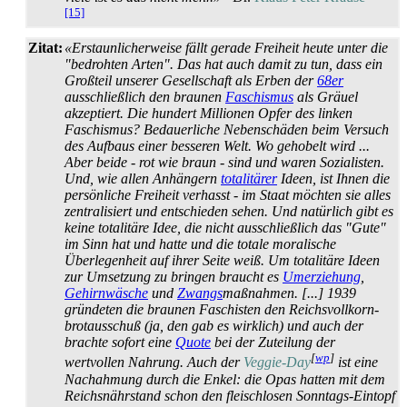
[15]
Zitat:
«Erstaunlicherweise fällt gerade Freiheit heute unter die
"bedrohten Arten". Das hat auch damit zu tun, dass ein
Großteil unserer Gesellschaft als Erben der
68er
ausschließlich den braunen
Faschismus
als Gräuel
akzeptiert. Die hundert Millionen Opfer des linken
Faschismus? Bedauerliche Nebenschäden beim Versuch
des Aufbaus einer besseren Welt. Wo gehobelt wird ...
Aber beide - rot wie braun - sind und waren Sozialisten.
Und, wie allen Anhängern
totalitärer
Ideen, ist Ihnen die
persönliche Freiheit verhasst - im Staat möchten sie alles
zentralisiert und entschieden sehen. Und natürlich gibt es
keine totalitäre Idee, die nicht ausschließlich das "Gute"
im Sinn hat und hatte und die totale moralische
Überlegenheit auf ihrer Seite weiß. Um totalitäre Ideen
zur Umsetzung zu bringen braucht es
Umerziehung
,
Gehirnwäsche
und
Zwangs
­maßnahmen. [...] 1939
gründeten die braunen Faschisten den Reichs­voll­korn­
brot­ausschuß (ja, den gab es wirklich) und auch der
brachte sofort eine
Quote
bei der Zuteilung der
[
wp
]
wertvollen Nahrung. Auch der
Veggie-Day
ist eine
Nachahmung durch die Enkel: die Opas hatten mit dem
Reichs­nährstand schon den fleischlosen Sonntags-Eintopf