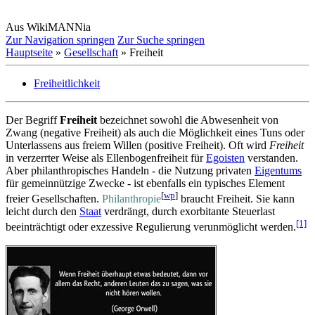
Aus WikiMANNia
Zur Navigation springen
Zur Suche springen
Hauptseite
»
Gesellschaft
» Freiheit
Freiheitlichkeit
Der Begriff
Freiheit
bezeichnet sowohl die Abwesenheit von
Zwang (negative Freiheit) als auch die Möglichkeit eines Tuns oder
Unterlassens aus freiem Willen (positive Freiheit). Oft wird
Freiheit
in verzerrter Weise als Ellenbogen­freiheit für
Egoisten
verstanden.
Aber philanthropisches Handeln - die Nutzung privaten
Eigentums
für gemein­nützige Zwecke - ist ebenfalls ein typisches Element
[
wp
]
freier Gesellschaften.
Philanthropie
braucht Freiheit. Sie kann
leicht durch den
Staat
verdrängt, durch exorbitante Steuerlast
[1]
beeinträchtigt oder exzessive Regulierung verunmöglicht werden.