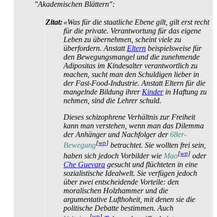
"Akademischen Blättern":
Zitat:
«Was für die staatliche Ebene gilt, gilt erst recht
für die private. Verantwortung für das eigene
Leben zu übernehmen, scheint viele zu
überfordern. Anstatt
Eltern
beispielsweise für
den Bewegungs­mangel und die zunehmende
Adipositas im Kindesalter verantwortlich zu
machen, sucht man den Schuldigen lieber in
der Fast-Food-Industrie. Anstatt Eltern für die
mangelnde Bildung ihrer
Kinder
in Haftung zu
nehmen, sind die Lehrer schuld.
Dieses schizophrene Verhältnis zur Freiheit
kann man verstehen, wenn man das Dilemma
der Anhänger und Nachfolger der
68er-
[
wp
]
Bewegung
betrachtet. Sie wollten frei sein,
[
wp
]
haben sich jedoch Vorbilder wie
Mao
oder
Che Guevara
gesucht und flüchteten in eine
sozialistische Idealwelt. Sie verfügen jedoch
über zwei entscheidende Vorteile: den
moralischen Holzhammer und die
argumentative Lufthoheit, mit denen sie die
politische Debatte bestimmen. Auch
[
wp
]