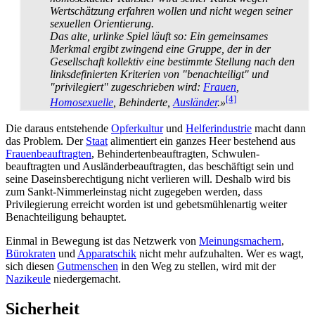
Wertschätzung erfahren wollen und nicht wegen seiner
sexuellen Orientierung.
Das alte, urlinke Spiel läuft so: Ein gemeinsames
Merkmal ergibt zwingend eine Gruppe, der in der
Gesellschaft kollektiv eine bestimmte Stellung nach den
linksdefinierten Kriterien von "benachteiligt" und
"privilegiert" zugeschrieben wird:
Frauen
,
[4]
Homosexuelle
, Behinderte,
Ausländer
.»
Die daraus entstehende
Opferkultur
und
Helferindustrie
macht dann
das Problem. Der
Staat
alimentiert ein ganzes Heer bestehend aus
Frauenbeauftragten
, Behinderten­beauftragten, Schwulen­
beauftragten und Ausländer­beauftragten, das beschäftigt sein und
seine Daseinsberechtigung nicht verlieren will. Deshalb wird bis
zum Sankt-Nimmer­leins­tag nicht zugegeben werden, dass
Privilegierung erreicht worden ist und gebets­mühlen­artig weiter
Benachteiligung behauptet.
Einmal in Bewegung ist das Netzwerk von
Meinungs­machern
,
Bürokraten
und
Apparatschik
nicht mehr aufzuhalten. Wer es wagt,
sich diesen
Gutmenschen
in den Weg zu stellen, wird mit der
Nazikeule
niedergemacht.
Sicherheit