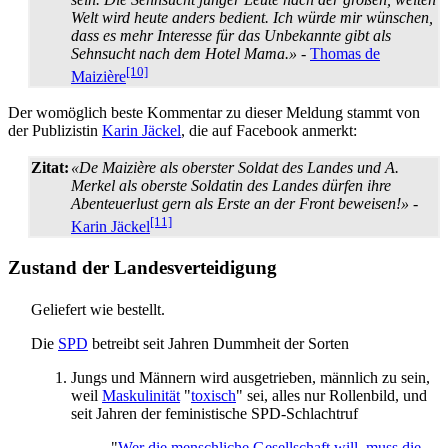
Welt wird heute anders bedient. Ich würde mir wünschen,
dass es mehr Interesse für das Unbekannte gibt als
Sehnsucht nach dem Hotel Mama.»
-
Thomas de
[10]
Maizière
Der womöglich beste Kommentar zu dieser Meldung stammt von
der Publizistin
Karin Jäckel
, die auf Facebook anmerkt:
Zitat:
«De Maizière als oberster Soldat des Landes und A.
Merkel als oberste Soldatin des Landes dürfen ihre
Abenteuerlust gern als Erste an der Front beweisen!»
-
[11]
Karin Jäckel
Zustand der Landesverteidigung
Geliefert wie bestellt.
Die
SPD
betreibt seit Jahren Dummheit der Sorten
Jungs und Männern wird ausgetrieben, männlich zu sein,
weil
Maskulinität
"
toxisch
" sei, alles nur Rollenbild, und
seit Jahren der feministische SPD-Schlachtruf
"
Wer die menschliche Gesellschaft will, muss die