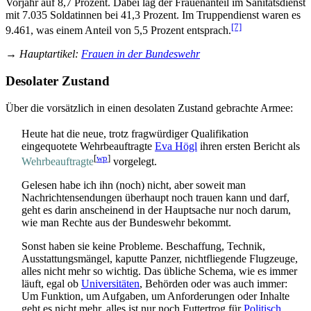
Vorjahr auf 8,7 Prozent. Dabei lag der Frauenanteil im Sanitätsdienst
mit 7.035 Soldatinnen bei 41,3 Prozent. Im Truppendienst waren es
[7]
9.461, was einem Anteil von 5,5 Prozent entsprach.
→
Hauptartikel
:
Frauen in der Bundeswehr
Desolater Zustand
Über die vorsätzlich in einen desolaten Zustand gebrachte Armee:
Heute hat die neue, trotz fragwürdiger Qualifikation
eingequotete Wehr­beauftragte
Eva Högl
ihren ersten Bericht als
[
wp
]
Wehrbeauftragte
vorgelegt.
Gelesen habe ich ihn (noch) nicht, aber soweit man
Nachrichten­sendungen überhaupt noch trauen kann und darf,
geht es darin anscheinend in der Hauptsache nur noch darum,
wie man Rechte aus der Bundeswehr bekommt.
Sonst haben sie keine Probleme. Beschaffung, Technik,
Ausstattungs­mängel, kaputte Panzer, nicht­fliegende Flugzeuge,
alles nicht mehr so wichtig. Das übliche Schema, wie es immer
läuft, egal ob
Universitäten
, Behörden oder was auch immer:
Um Funktion, um Aufgaben, um Anforderungen oder Inhalte
geht es nicht mehr, alles ist nur noch Futtertrog für
Politisch