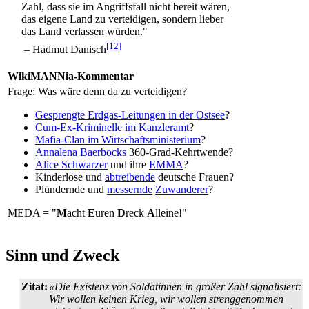
Zahl, dass sie im Angriffsfall nicht bereit wären,
das eigene Land zu verteidigen, sondern lieber
das Land verlassen würden."
[12]
– Hadmut Danisch
WikiMANNia-Kommentar
Frage: Was wäre denn da zu verteidigen?
Gesprengte Erdgas-Leitungen in der Ostsee
?
Cum-Ex-Kriminelle im Kanzleramt
?
Mafia-Clan im Wirtschaftsministerium
?
Annalena Baerbocks
360-Grad-Kehrtwende?
Alice Schwarzer
und ihre
EMMA
?
Kinderlose und
abtreibende
deutsche Frauen?
Plündernde und
messernde
Zuwanderer
?
MEDA = "
M
acht
E
uren
D
reck
A
lleine!"
Sinn und Zweck
Zitat:
«Die Existenz von Soldatinnen in großer Zahl signalisiert:
Wir wollen keinen Krieg, wir wollen strenggenommen