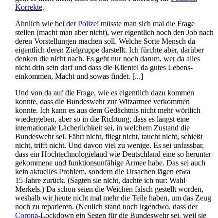
Korrekte
.
Ähnlich wie bei der
Polizei
müsste man sich mal die Frage
stellen (macht man aber nicht), wer eigentlich noch den Job nach
deren Vorstellungen machen soll. Welche Sorte Mensch da
eigentlich deren Zielgruppe darstellt. Ich fürchte aber, darüber
denken die nicht nach. Es geht nur noch darum, wer da alles
nicht drin sein darf und dass die Klientel da gutes Lebens­
einkommen, Macht und sowas findet. [...]
Und von da auf die Frage, wie es eigentlich dazu kommen
konnte, dass die Bundeswehr zur Witzarmee verkommen
konnte. Ich kann es aus dem Gedächtnis nicht mehr wörtlich
wiedergeben, aber so in die Richtung, dass es längst eine
internationale Lächerlichkeit sei, in welchem Zustand die
Bundeswehr sei. Fährt nicht, fliegt nicht, taucht nicht, schießt
nicht, trifft nicht. Und davon viel zu wenige. Es sei unfassbar,
dass ein Hoch­technologie­land wie Deutschland eine so herunter­
gekommene und funktions­unfähige Armee habe. Das sei auch
kein aktuelles Problem, sondern die Ursachen lägen etwa
15 Jahre zurück. (Sagten sie nicht, dachte ich nur: Wahl
Merkels.) Da schon seien die Weichen falsch gestellt worden,
weshalb wir heute nicht mal mehr die Teile haben, um das Zeug
noch zu reparieren. (Neulich stand noch irgendwo, dass der
Corona
-Lockdown ein Segen für die Bundeswehr sei, weil sie