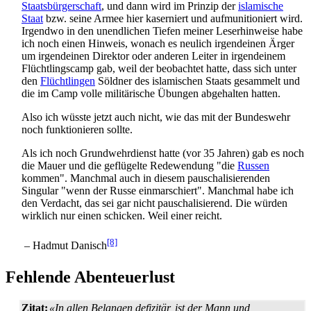
Staatsbürgerschaft
, und dann wird im Prinzip der
islamische
Staat
bzw. seine Armee hier kaserniert und aufmunitioniert wird.
Irgendwo in den unendlichen Tiefen meiner Leserhinweise habe
ich noch einen Hinweis, wonach es neulich irgendeinen Ärger
um irgendeinen Direktor oder anderen Leiter in irgendeinem
Flüchtlings­camp gab, weil der beobachtet hatte, dass sich unter
den
Flüchtlingen
Söldner des islamischen Staats gesammelt und
die im Camp volle militärische Übungen abgehalten hatten.
Also ich wüsste jetzt auch nicht, wie das mit der Bundeswehr
noch funktionieren sollte.
Als ich noch Grundwehrdienst hatte (vor 35 Jahren) gab es noch
die Mauer und die geflügelte Redewendung "die
Russen
kommen". Manchmal auch in diesem pauschalisierenden
Singular "wenn der Russe einmarschiert". Manchmal habe ich
den Verdacht, das sei gar nicht pauschalisierend. Die würden
wirklich nur einen schicken. Weil einer reicht.
[8]
– Hadmut Danisch
Fehlende Abenteuerlust
Zitat:
«In allen Belangen defizitär, ist der Mann und