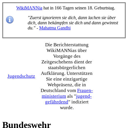
WikiMANNia
hat in 166 Tagen seinen 18. Geburtstag.
"Zuerst ignorieren sie dich, dann lachen sie über
dich, dann bekämpfen sie dich und dann gewinnst
du."
-
Mahatma Gandhi
Die Bericht­erstattung
WikiMANNias über
Vorgänge des
Zeitgeschehens dient der
staats­bürgerlichen
Aufklärung. Unterstützen
Jugendschutz
Sie eine einzig­artige
Webpräsenz, die in
Deutschland vom
Frauen­
ministerium
als "
jugend­
gefährdend
" indiziert
wurde.
Bundeswehr