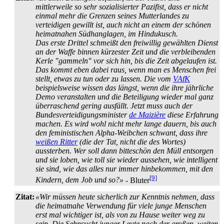
mittlerweile so sehr sozialisierter Pazifist, dass er nicht
einmal mehr die Grenzen seines Mutterlandes zu
verteidigen gewillt ist, auch nicht an einem der schönen
heimatnahen Südhang­lagen, im Hindukusch.
Das erste Drittel schmeißt den freiwillig gewählten Dienst
an der Waffe binnen kürzester Zeit und die verbleibenden
Kerle "gammeln" vor sich hin, bis die Zeit abgelaufen ist.
Das kommt eben dabei raus, wenn man es Menschen frei
stellt, etwas zu tun oder zu lassen. Die vom
VAfK
beispielsweise wissen das längst, wenn die ihre jährliche
Demo veranstalten und die Beteiligung wieder mal ganz
überraschend gering ausfällt. Jetzt muss auch der
Bundes­verteidigungs­minister
de Maizière
diese Erfahrung
machen. Es wird wohl nicht mehr lange dauern, bis auch
den feministischen Alpha-Weibchen schwant, dass ihre
weißen Ritter
(die der Tat, nicht die des Wortes)
aussterben. Wer soll dann bitteschön den Müll entsorgen
und sie loben, wie toll sie wieder aussehen, wie intelligent
sie sind, wie das alles nur immer hinbekommen, mit den
[9]
Kindern, dem Job und so?»
- Bluter
Zitat:
«Wir müssen heute sicherlich zur Kenntnis nehmen, dass
die heimatnahe Verwendung für viele junge Menschen
erst mal wichtiger ist, als von zu Hause weiter weg zu
sein. Die Sehnsucht junger Leute nach der großen, weiten