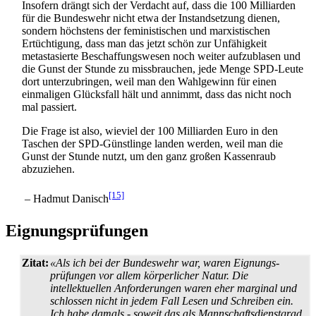
Insofern drängt sich der Verdacht auf, dass die 100 Milliarden
für die Bundeswehr nicht etwa der Instandsetzung dienen,
sondern höchstens der feministischen und marxistischen
Ertüchtigung, dass man das jetzt schön zur Unfähigkeit
metastasierte Beschaffungswesen noch weiter aufzublasen und
die Gunst der Stunde zu missbrauchen, jede Menge SPD-Leute
dort unterzubringen, weil man den Wahlgewinn für einen
einmaligen Glücksfall hält und annimmt, dass das nicht noch
mal passiert.
Die Frage ist also, wieviel der 100 Milliarden Euro in den
Taschen der SPD-Günstlinge landen werden, weil man die
Gunst der Stunde nutzt, um den ganz großen Kassenraub
abzuziehen.
[15]
– Hadmut Danisch
Eignungsprüfungen
Zitat:
«Als ich bei der Bundeswehr war, waren Eignungs­
prüfungen vor allem körperlicher Natur. Die
intellektuellen Anforderungen waren eher marginal und
schlossen nicht in jedem Fall Lesen und Schreiben ein.
Ich habe damals - soweit das als Mannschafts­dienst­grad