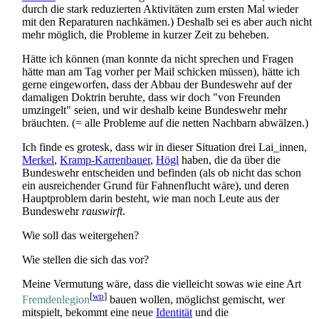
durch die stark reduzierten Aktivitäten zum ersten Mal wieder
mit den Reparaturen nachkämen.) Deshalb sei es aber auch nicht
mehr möglich, die Probleme in kurzer Zeit zu beheben.
Hätte ich können (man konnte da nicht sprechen und Fragen
hätte man am Tag vorher per Mail schicken müssen), hätte ich
gerne eingeworfen, dass der Abbau der Bundeswehr auf der
damaligen Doktrin beruhte, dass wir doch "von Freunden
umzingelt" seien, und wir deshalb keine Bundeswehr mehr
bräuchten. (= alle Probleme auf die netten Nachbarn abwälzen.)
Ich finde es grotesk, dass wir in dieser Situation drei Lai_innen,
Merkel
,
Kramp-Karrenbauer
,
Högl
haben, die da über die
Bundeswehr entscheiden und befinden (als ob nicht das schon
ein ausreichender Grund für Fahnen­flucht wäre), und deren
Haupt­problem darin besteht, wie man noch Leute aus der
Bundeswehr
rauswirft
.
Wie soll das weitergehen?
Wie stellen die sich das vor?
Meine Vermutung wäre, dass die vielleicht sowas wie eine Art
[
wp
]
Fremdenlegion
bauen wollen, möglichst gemischt, wer
mitspielt, bekommt eine neue
Identität
und die