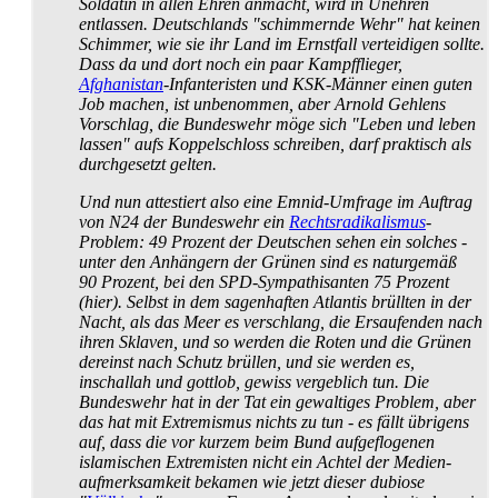
Soldatin in allen Ehren anmacht, wird in Unehren
entlassen. Deutschlands "schimmernde Wehr" hat keinen
Schimmer, wie sie ihr Land im Ernstfall verteidigen sollte.
Dass da und dort noch ein paar Kampfflieger,
Afghanistan
-Infanteristen und KSK-Männer einen guten
Job machen, ist unbenommen, aber Arnold Gehlens
Vorschlag, die Bundeswehr möge sich "Leben und leben
lassen" aufs Koppel­schloss schreiben, darf praktisch als
durchgesetzt gelten.
Und nun attestiert also eine Emnid-Umfrage im Auftrag
von N24 der Bundeswehr ein
Rechts­radikalismus
-
Problem: 49 Prozent der Deutschen sehen ein solches -
unter den Anhängern der Grünen sind es naturgemäß
90 Prozent, bei den SPD-Sympathisanten 75 Prozent
(hier). Selbst in dem sagenhaften Atlantis brüllten in der
Nacht, als das Meer es verschlang, die Ersaufenden nach
ihren Sklaven, und so werden die Roten und die Grünen
dereinst nach Schutz brüllen, und sie werden es,
inschallah und gottlob, gewiss vergeblich tun. Die
Bundeswehr hat in der Tat ein gewaltiges Problem, aber
das hat mit Extremismus nichts zu tun - es fällt übrigens
auf, dass die vor kurzem beim Bund aufgeflogenen
islamischen Extremisten nicht ein Achtel der Medien­
aufmerksamkeit bekamen wie jetzt dieser dubiose