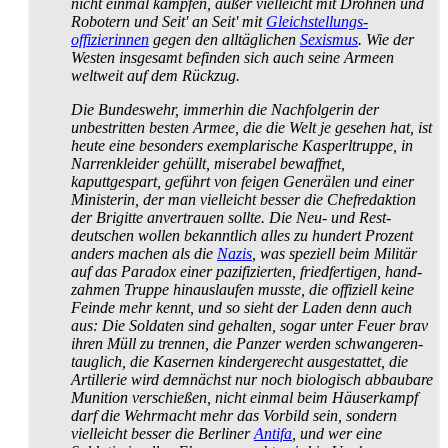
nicht einmal kämpfen, außer vielleicht mit Drohnen und
Robotern und Seit' an Seit' mit
Gleichstellungs­
offizierinnen
gegen den alltäglichen
Sexismus
. Wie der
Westen insgesamt befinden sich auch seine Armeen
weltweit auf dem Rückzug.
Die Bundeswehr, immerhin die Nachfolgerin der
unbestritten besten Armee, die die Welt je gesehen hat, ist
heute eine besonders exemplarische Kasperl­truppe, in
Narren­kleider gehüllt, miserabel bewaffnet,
kaputtgespart, geführt von feigen Generälen und einer
Ministerin, der man vielleicht besser die Chefredaktion
der Brigitte anvertrauen sollte. Die Neu- und Rest­
deutschen wollen bekanntlich alles zu hundert Prozent
anders machen als die
Nazis
, was speziell beim Militär
auf das Paradox einer pazifizierten, friedfertigen, hand­
zahmen Truppe hinaus­laufen musste, die offiziell keine
Feinde mehr kennt, und so sieht der Laden denn auch
aus: Die Soldaten sind gehalten, sogar unter Feuer brav
ihren Müll zu trennen, die Panzer werden schwangeren­
tauglich, die Kasernen kinder­gerecht ausgestattet, die
Artillerie wird demnächst nur noch biologisch abbaubare
Munition verschießen, nicht einmal beim Häuser­kampf
darf die Wehrmacht mehr das Vorbild sein, sondern
vielleicht besser die Berliner
Antifa
, und wer eine