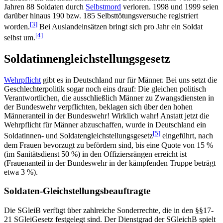
Jahren 88 Soldaten durch
Selbstmord
verloren. 1998 und 1999 seien
darüber hinaus 190 bzw. 185 Selbst­tötungs­versuche registriert
[3]
worden.
Bei Auslandeinsätzen bringt sich pro Jahr ein Soldat
[4]
selbst um.
Soldatinnengleichstellungsgesetz
Wehrpflicht
gibt es in Deutschland nur für Männer. Bei uns setzt die
Geschlechterpolitik sogar noch eins drauf: Die gleichen politisch
Verantwortlichen, die ausschließlich Männer zu Zwangsdiensten in
der Bundeswehr verpflichten, beklagen sich über den hohen
Männeranteil in der Bundeswehr! Wirklich wahr! Anstatt jetzt die
Wehrpflicht für Männer abzuschaffen, wurde in Deutschland ein
[5]
Soldatinnen- und Soldaten­gleich­stellungsgesetz
eingeführt, nach
dem Frauen bevorzugt zu befördern sind, bis eine Quote von 15 %
(im Sanitätsdienst 50 %) in den Offiziersrängen erreicht ist
(Frauenanteil in der Bundeswehr in der kämpfenden Truppe beträgt
etwa 3 %).
Soldaten-Gleichstellungsbeauftragte
Die SGleiB verfügt über zahlreiche Sonderrechte, die in den §§17-
21 SGleiGesetz festgelegt sind. Der Dienstgrad der SGleichB spielt