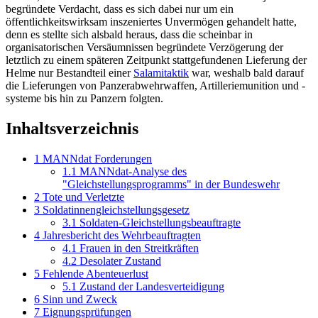
begründete Verdacht, dass es sich dabei nur um ein
öffentlichkeitswirksam inszeniertes Unvermögen gehandelt hatte,
denn es stellte sich alsbald heraus, dass die scheinbar in
organisatorischen Versäumnissen begründete Verzögerung der
letztlich zu einem späteren Zeitpunkt stattgefundenen Lieferung der
Helme nur Bestandteil einer
Salamitaktik
war, weshalb bald darauf
die Lieferungen von Panzer­abwehr­waffen, Artillerie­munition und -
systeme bis hin zu Panzern folgten.
Inhaltsverzeichnis
1
MANNdat Forderungen
1.1
MANNdat-Analyse des
"Gleichstellungsprogramms" in der Bundeswehr
2
Tote und Verletzte
3
Soldatinnengleichstellungsgesetz
3.1
Soldaten-Gleichstellungsbeauftragte
4
Jahresbericht des Wehrbeauftragten
4.1
Frauen in den Streitkräften
4.2
Desolater Zustand
5
Fehlende Abenteuerlust
5.1
Zustand der Landesverteidigung
6
Sinn und Zweck
7
Eignungsprüfungen