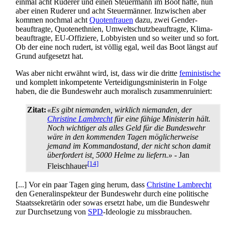
einmal acht Ruderer und einen Steuermann im Boot hatte, nun
aber einen Ruderer und acht Steuermänner. Inzwischen aber
kommen nochmal acht
Quotenfrauen
dazu, zwei Gender­
beauftragte, Quoten­ethnien, Umweltschutz­beauftragte, Klima­
beauftragte, EU-Offiziere, Lobbyisten und so weiter und so fort.
Ob der eine noch rudert, ist völlig egal, weil das Boot längst auf
Grund aufgesetzt hat.
Was aber nicht erwähnt wird, ist, dass wir die dritte
feministische
und komplett inkompetente Verteidigungs­ministerin in Folge
haben, die die Bundeswehr auch moralisch zusammen­ruiniert:
Zitat:
«Es gibt niemanden, wirklich niemanden, der
Christine Lambrecht
für eine fähige Ministerin hält.
Noch wichtiger als alles Geld für die Bundeswehr
wäre in den kommenden Tagen möglicherweise
jemand im Kommandostand, der nicht schon damit
überfordert ist, 5000 Helme zu liefern.»
- Jan
[14]
Fleischhauer
[...] Vor ein paar Tagen ging herum, dass
Christine Lambrecht
den General­inspekteur der Bundeswehr durch eine politische
Staats­sekretärin oder sowas ersetzt habe, um die Bundeswehr
zur Durchsetzung von
SPD
-Ideologie zu missbrauchen.