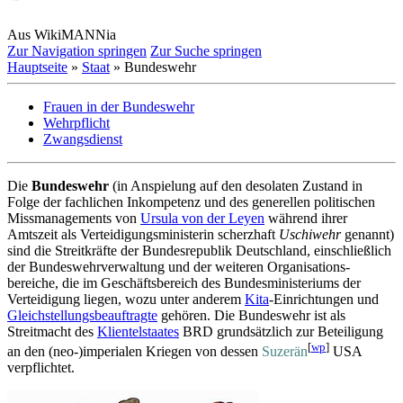
Aus WikiMANNia
Zur Navigation springen
Zur Suche springen
Hauptseite
»
Staat
» Bundeswehr
Frauen in der Bundeswehr
Wehrpflicht
Zwangsdienst
Die
Bundeswehr
(in Anspielung auf den desolaten Zustand in
Folge der fachlichen Inkompetenz und des generellen politischen
Missmanagements von
Ursula von der Leyen
während ihrer
Amtszeit als Verteidigungsministerin scherzhaft
Uschiwehr
genannt)
sind die Streitkräfte der Bundes­republik Deutschland, einschließlich
der Bundes­wehr­verwaltung und der weiteren Organisations­
bereiche, die im Geschäfts­bereich des Bundes­ministeriums der
Verteidigung liegen, wozu unter anderem
Kita
-Einrichtungen und
Gleichstellungsbeauftragte
gehören. Die Bundeswehr ist als
Streitmacht des
Klientelstaates
BRD grundsätzlich zur Beteiligung
[
wp
]
an den (neo-)imperialen Kriegen von dessen
Suzerän
USA
verpflichtet.