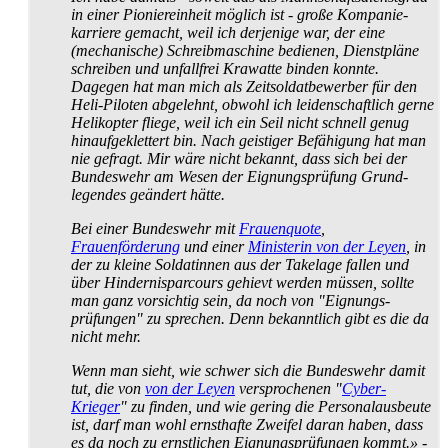
in einer Pionier­einheit möglich ist - große Kompanie­
karriere gemacht, weil ich derjenige war, der eine
(mechanische) Schreib­maschine bedienen, Dienstpläne
schreiben und unfallfrei Krawatte binden konnte.
Dagegen hat man mich als Zeitsoldat­bewerber für den
Heli-Piloten abgelehnt, obwohl ich leiden­schaftlich gerne
Helikopter fliege, weil ich ein Seil nicht schnell genug
hinauf­geklettert bin. Nach geistiger Befähigung hat man
nie gefragt. Mir wäre nicht bekannt, dass sich bei der
Bundeswehr am Wesen der Eignungs­prüfung Grund­
legendes geändert hätte.
Bei einer Bundeswehr mit
Frauenquote
,
Frauenförderung
und einer
Ministerin von der Leyen
, in
der zu kleine Soldatinnen aus der Takelage fallen und
über Hindernis­parcours gehievt werden müssen, sollte
man ganz vorsichtig sein, da noch von "Eignungs­
prüfungen" zu sprechen. Denn bekanntlich gibt es die da
nicht mehr.
Wenn man sieht, wie schwer sich die Bundeswehr damit
tut, die von
von der Leyen
versprochenen "
Cyber-
Krieger
" zu finden, und wie gering die Personal­ausbeute
ist, darf man wohl ernsthafte Zweifel daran haben, dass
es da noch zu ernstlichen Eignungs­prüfungen kommt.»
-