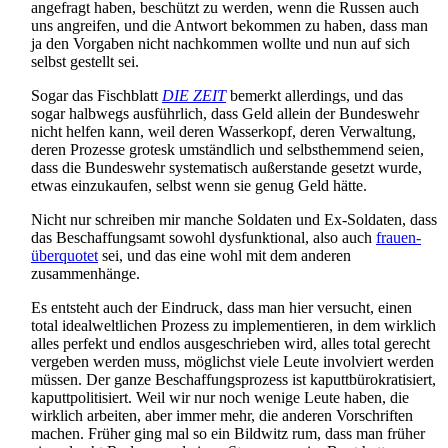
angefragt haben, beschützt zu werden, wenn die Russen auch
uns angreifen, und die Antwort bekommen zu haben, dass man
ja den Vorgaben nicht nachkommen wollte und nun auf sich
selbst gestellt sei.
Sogar das Fischblatt
DIE ZEIT
bemerkt allerdings, und das
sogar halbwegs ausführlich, dass Geld allein der Bundeswehr
nicht helfen kann, weil deren Wasserkopf, deren Verwaltung,
deren Prozesse grotesk umständlich und selbsthemmend seien,
dass die Bundeswehr systematisch außerstande gesetzt wurde,
etwas einzukaufen, selbst wenn sie genug Geld hätte.
Nicht nur schreiben mir manche Soldaten und Ex-Soldaten, dass
das Beschaffungsamt sowohl dysfunktional, also auch
frauen­
überquotet
sei, und das eine wohl mit dem anderen
zusammenhänge.
Es entsteht auch der Eindruck, dass man hier versucht, einen
total idealweltlichen Prozess zu implementieren, in dem wirklich
alles perfekt und endlos ausgeschrieben wird, alles total gerecht
vergeben werden muss, möglichst viele Leute involviert werden
müssen. Der ganze Beschaffungs­prozess ist kaputt­bürokratisiert,
kaputt­politisiert. Weil wir nur noch wenige Leute haben, die
wirklich arbeiten, aber immer mehr, die anderen Vorschriften
machen. Früher ging mal so ein Bildwitz rum, dass man früher