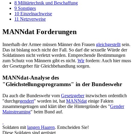
8
Militärtechnik und Beschaffung
9
Sonstiges
10
Einzelnachweise
11
Netzverweise
MANNdat Forderungen
Innerhalb der Armee müssen Männer den Frauen
gleichgestellt
sein.
Das ist bislang noch nicht der Fall. So darf die sexuelle Würde der
Soldatinnen nicht verletzt werden. Entsprechende Bestimmungen
zum Schutz von Männern gibt es nicht.
Wir
fordern: Auch hier muss
der Gesetzgeber für Gleichbehandlung sorgen.
MANNdat-Analyse des
"Gleichstellungsprogramms" in der Bundeswehr
Da auch die Bundeswehr vom
Gesetzgeber
inzwischen ordentlich
"durch­ge
gendert
" worden ist, hat
MANNdat
einige Fakten
zusammen­getragen und klärt über die Hintergründe des "
Gender
Mainstreaming
" beim Bund auf.
Soldaten mit
langen Haaren
. Entscheiden Sie!
Diese Soldaten sind gerüstet