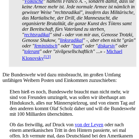
"
Völkische
" namens Franco A. -, sondern damit, dass sie
keine Armee mehr ist. Jede normale Armee ist nämlich in
gewisser Weise "rechtsradikal", insofern das Militärische,
das Martialische, der Drill, die Manneszucht, die
organisierte Brutalität, die ganze Kunst des Tötens samt
der Bereitschaft, fürs Vaterland zu sterben,
"
rechtsradikal
" sind - oder von mir aus, Genosse Trotzki,
Genosse Shukow, "
linksradikal
" -, aber eben nicht "grün"
oder "
feministisch
" oder "
bunt
" oder "
diskursiv
" oder
"
tolerant
" oder "zivil­gesell­schaftlich" ...»
-
Michael
[13]
Klonovsky
Die Bundeswehr wird dazu missbraucht, im großen Umfang
unfähigen Weibern Posten und Einkommen zuzuschieben:
Eben hieß es noch, Bundeswehr braucht man nicht mehr, wir
sind von Freunden umzingelt, was sollen wir überhaupt am
Hindukusch, alles nur Männer­spielzeug, und von einem Tag auf
den anderen kommt Olaf Scholz daher und will die Bundeswehr
mit 100 Milliarden überschütten.
Ob das freiwillig, auf Druck von
von der Leyen
oder nach
einem amerikanischen Tritt in den Hintern passierte, sei mal
offen. Ich vermute mal, dass Deutschland bei den Amerikanern