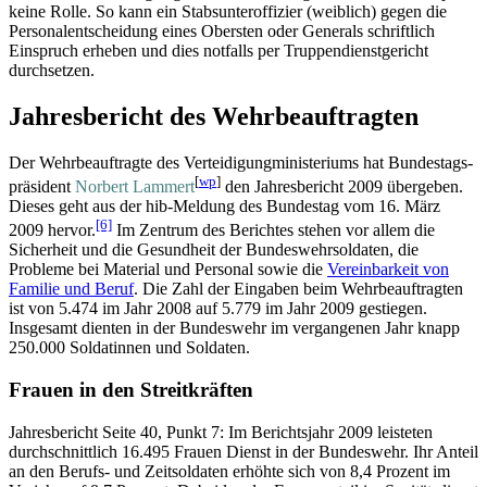
keine Rolle. So kann ein Stabs­unter­offizier (weiblich) gegen die
Personal­entscheidung eines Obersten oder Generals schriftlich
Einspruch erheben und dies notfalls per Truppen­dienst­gericht
durchsetzen.
Jahresbericht des Wehrbeauftragten
Der Wehrbeauftragte des Verteidigungministeriums hat Bundestags­
[
wp
]
präsident
Norbert Lammert
den Jahresbericht 2009 übergeben.
Dieses geht aus der hib-Meldung des Bundestag vom 16. März
[6]
2009 hervor.
Im Zentrum des Berichtes stehen vor allem die
Sicherheit und die Gesundheit der Bundeswehrsoldaten, die
Probleme bei Material und Personal sowie die
Vereinbarkeit von
Familie und Beruf
. Die Zahl der Eingaben beim Wehrbeauftragten
ist von 5.474 im Jahr 2008 auf 5.779 im Jahr 2009 gestiegen.
Insgesamt dienten in der Bundeswehr im vergangenen Jahr knapp
250.000 Soldatinnen und Soldaten.
Frauen in den Streitkräften
Jahresbericht Seite 40, Punkt 7: Im Berichtsjahr 2009 leisteten
durchschnittlich 16.495 Frauen Dienst in der Bundeswehr. Ihr Anteil
an den Berufs- und Zeit­soldaten erhöhte sich von 8,4 Prozent im