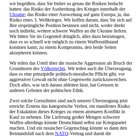
wir begrüßen, dass Sie bisher so genau die Risiken bedacht
hatten: das Risiko der Ausbreitung des Krieges innerhalb der
Ukraine
; das Risiko einer Ausweitung auf ganz Europa; ja, das
Risiko eines 3. Weltkrieges. Wir hoffen darum, dass Sie sich auf
Ihre ursprüngliche Position besinnen und nicht, weder direkt
noch indirekt, weitere schwere Waffen an die Ukraine liefern.
Wir bitten Sie im Gegenteil dringlich, alles dazu beizutragen,
dass es so schnell wie möglich zu einem Waffen­stillstand
kommen kann; zu einem Kompromiss, den beide Seiten
akzeptieren können.
Wir teilen das Urteil über die russische Aggression als Bruch der
Grundnorm des
Völkerrechts
. Wir teilen auch die Überzeugung,
dass es eine prinzipielle politisch-moralische Pflicht gibt, vor
aggressiver Gewalt nicht ohne Gegenwehr zurückzuweichen.
Doch alles, was sich daraus ableiten lässt, hat Grenzen in
anderen Geboten der politischen Ethik.
Zwei solche Grenzlinien sind nach unserer Überzeugung jetzt
erreicht: Erstens das kategorische Verbot, ein manifestes Risiko
der Eskalation dieses Krieges zu einem atomaren Konflikt in
Kauf zu nehmen. Die Lieferung großer Mengen schwerer
Waffen allerdings könnte Deutschland selbst zur Kriegspartei
machen. Und ein russischer Gegenschlag könnte so dann den
Beistandsfall nach dem
NATO
-Vertrag und damit die