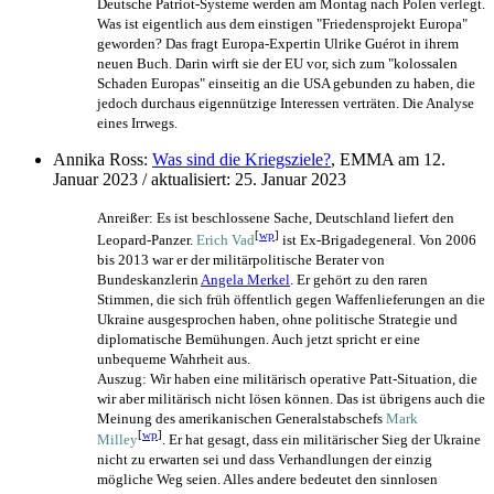
Deutsche Patriot-Systeme werden am Montag nach Polen verlegt.
Was ist eigentlich aus dem einstigen "Friedensprojekt Europa"
geworden? Das fragt Europa-Expertin Ulrike Guérot in ihrem
neuen Buch. Darin wirft sie der EU vor, sich zum "kolossalen
Schaden Europas" einseitig an die USA gebunden zu haben, die
jedoch durchaus eigennützige Interessen verträten. Die Analyse
eines Irrwegs.
Annika Ross:
Was sind die Kriegsziele?
, EMMA am 12.
Januar 2023 / aktualisiert: 25. Januar 2023
Anreißer: Es ist beschlossene Sache, Deutschland liefert den
[
wp
]
Leopard-Panzer.
Erich Vad
ist Ex-Brigadegeneral. Von 2006
bis 2013 war er der militär­politische Berater von
Bundeskanzlerin
Angela Merkel
. Er gehört zu den raren
Stimmen, die sich früh öffentlich gegen Waffen­lieferungen an die
Ukraine ausgesprochen haben, ohne politische Strategie und
diplomatische Bemühungen. Auch jetzt spricht er eine
unbequeme Wahrheit aus.
Auszug: Wir haben eine militärisch operative Patt-Situation, die
wir aber militärisch nicht lösen können. Das ist übrigens auch die
Meinung des amerikanischen Generalstabschefs
Mark
[
wp
]
Milley
. Er hat gesagt, dass ein militärischer Sieg der Ukraine
nicht zu erwarten sei und dass Verhandlungen der einzig
mögliche Weg seien. Alles andere bedeutet den sinnlosen