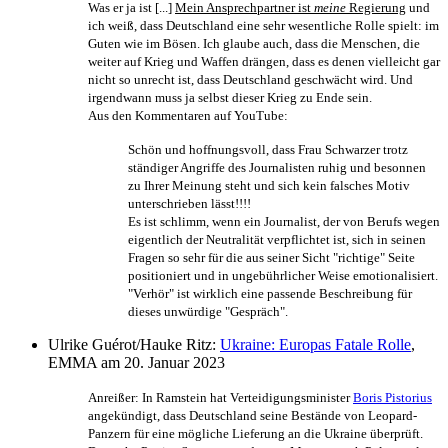
Was er ja ist [...]
Mein Ansprechpartner ist
meine
Regierung
und
ich weiß, dass Deutschland eine sehr wesentliche Rolle spielt: im
Guten wie im Bösen. Ich glaube auch, dass die Menschen, die
weiter auf Krieg und Waffen drängen, dass es denen vielleicht gar
nicht so unrecht ist, dass Deutschland geschwächt wird. Und
irgendwann muss ja selbst dieser Krieg zu Ende sein.
Aus den Kommentaren auf YouTube:
Schön und hoffnungsvoll, dass Frau Schwarzer trotz
ständiger Angriffe des Journalisten ruhig und besonnen
zu Ihrer Meinung steht und sich kein falsches Motiv
unterschrieben lässt!!!!
Es ist schlimm, wenn ein Journalist, der von Berufs wegen
eigentlich der Neutralität verpflichtet ist, sich in seinen
Fragen so sehr für die aus seiner Sicht "richtige" Seite
positioniert und in ungebührlicher Weise emotionalisiert.
"Verhör" ist wirklich eine passende Beschreibung für
dieses unwürdige "Gespräch".
Ulrike Guérot/Hauke Ritz:
Ukraine: Europas Fatale Rolle
,
EMMA am 20. Januar 2023
Anreißer: In Ramstein hat Verteidigungsminister
Boris Pistorius
angekündigt, dass Deutschland seine Bestände von Leopard-
Panzern für eine mögliche Lieferung an die Ukraine überprüft.