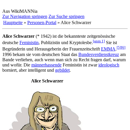
Aus WikiMANNia
Zur Navigation springen
Zur Suche springen
Hauptseite
»
Personen-Portal
» Alice Schwarzer
Alice Schwarzer
(* 1942) ist die bekannteste zeitgenössische
[anm 1]
deutsche
Feministin
, Publizistin und Kryptolesbe.
Sie ist
[5]
[6]
Begründerin und Herausgeberin der Frauen­zeitschrift
EMMA
.
1996 bekam sie vom deutschen Staat das
Bundesverdienstkreuz
am
Bande verliehen, auch wenn man sich zu Recht fragen darf, warum
und wofür. Die
männerhassende
Feministin ist zwar
ideologisch
borniert, aber intelligent und
gebildet
.
Alice Schwarzer