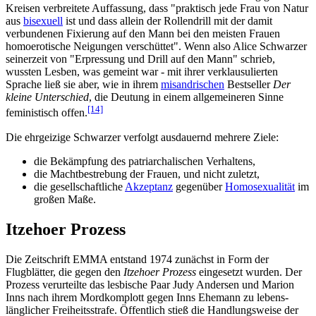
Kreisen verbreitete Auffassung, dass "praktisch jede Frau von Natur
aus
bisexuell
ist und dass allein der Rollendrill mit der damit
verbundenen Fixierung auf den Mann bei den meisten Frauen
homoerotische Neigungen verschüttet". Wenn also Alice Schwarzer
seinerzeit von "Erpressung und Drill auf den Mann" schrieb,
wussten Lesben, was gemeint war - mit ihrer verklausulierten
Sprache ließ sie aber, wie in ihrem
misandrischen
Bestseller
Der
kleine Unterschied
, die Deutung in einem allgemeineren Sinne
[14]
feministisch offen.
Die ehrgeizige Schwarzer verfolgt ausdauernd mehrere Ziele:
die Bekämpfung des patriarchalischen Verhaltens,
die Machtbestrebung der Frauen, und nicht zuletzt,
die gesellschaftliche
Akzeptanz
gegenüber
Homosexualität
im
großen Maße.
Itzehoer Prozess
Die Zeitschrift EMMA entstand 1974 zunächst in Form der
Flugblätter, die gegen den
Itzehoer Prozess
eingesetzt wurden. Der
Prozess verurteilte das lesbische Paar Judy Andersen und Marion
Inns nach ihrem Mordkomplott gegen Inns Ehemann zu lebens­
länglicher Freiheits­strafe. Öffentlich stieß die Handlungs­weise der