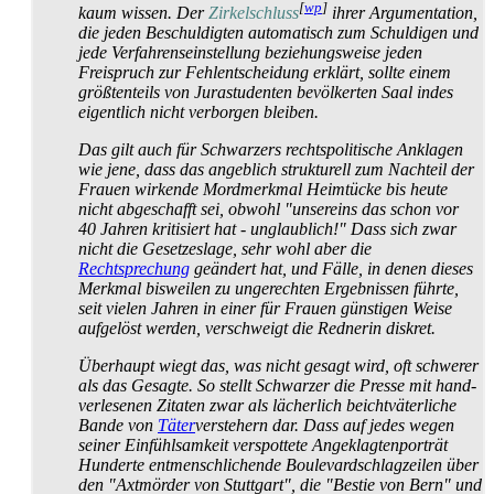
[
wp
]
kaum wissen. Der
Zirkelschluss
ihrer Argumentation,
die jeden Beschuldigten automatisch zum Schuldigen und
jede Verfahrens­einstellung beziehungs­weise jeden
Freispruch zur Fehl­entscheidung erklärt, sollte einem
größtenteils von Jura­studenten bevölkerten Saal indes
eigentlich nicht verborgen bleiben.
Das gilt auch für Schwarzers rechts­politische Anklagen
wie jene, dass das angeblich strukturell zum Nachteil der
Frauen wirkende Mord­merkmal Heimtücke bis heute
nicht abgeschafft sei, obwohl "unsereins das schon vor
40 Jahren kritisiert hat - unglaublich!" Dass sich zwar
nicht die Gesetzeslage, sehr wohl aber die
Rechtsprechung
geändert hat, und Fälle, in denen dieses
Merkmal bisweilen zu ungerechten Ergebnissen führte,
seit vielen Jahren in einer für Frauen günstigen Weise
aufgelöst werden, verschweigt die Rednerin diskret.
Überhaupt wiegt das, was nicht gesagt wird, oft schwerer
als das Gesagte. So stellt Schwarzer die Presse mit hand­
verlesenen Zitaten zwar als lächerlich beicht­väterliche
Bande von
Täter
­verstehern dar. Dass auf jedes wegen
seiner Einfühlsamkeit verspottete Angeklagten­porträt
Hunderte entmenschlichende Boulevard­schlagzeilen über
den "Axtmörder von Stuttgart", die "Bestie von Bern" und