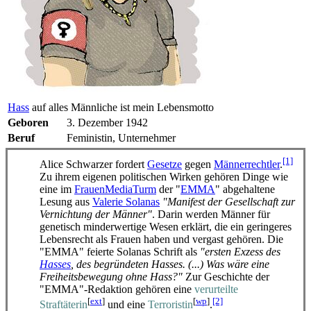
Hass
auf alles Männliche ist mein Lebensmotto
Geboren
3. Dezember 1942
Beruf
Feministin, Unternehmer
[1]
Alice Schwarzer fordert
Gesetze
gegen
Männerrechtler
.
Zu ihrem eigenen politischen Wirken gehören Dinge wie
eine im
FrauenMediaTurm
der "
EMMA
" abgehaltene
Lesung aus
Valerie Solanas
"Manifest der Gesellschaft zur
Vernichtung der Männer"
. Darin werden Männer für
genetisch minder­wertige Wesen erklärt, die ein geringeres
Lebens­recht als Frauen haben und vergast gehören. Die
"EMMA" feierte Solanas Schrift als
"ersten Exzess des
Hasses
, des begründeten Hasses. (...) Was wäre eine
Freiheits­bewegung ohne Hass?"
Zur Geschichte der
"EMMA"-Redaktion gehören eine
verurteilte
[
ext
]
[
wp
]
[2]
Straftäterin
und eine
Terroristin
.