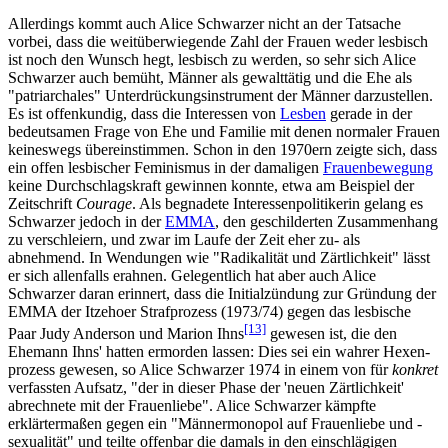
Allerdings kommt auch Alice Schwarzer nicht an der Tatsache
vorbei, dass die weit­überwiegende Zahl der Frauen weder lesbisch
ist noch den Wunsch hegt, lesbisch zu werden, so sehr sich Alice
Schwarzer auch bemüht, Männer als gewalttätig und die Ehe als
"patriarchales" Unter­drückungs­instrument der Männer darzustellen.
Es ist offenkundig, dass die Interessen von
Lesben
gerade in der
bedeutsamen Frage von Ehe und Familie mit denen normaler Frauen
keineswegs übereinstimmen. Schon in den 1970ern zeigte sich, dass
ein offen lesbischer Feminismus in der damaligen
Frauenbewegung
keine Durch­schlags­kraft gewinnen konnte, etwa am Beispiel der
Zeitschrift
Courage
. Als begnadete Interessen­politikerin gelang es
Schwarzer jedoch in der
EMMA
, den geschilderten Zusammenhang
zu verschleiern, und zwar im Laufe der Zeit eher zu- als
abnehmend. In Wendungen wie "Radikalität und Zärtlichkeit" lässt
er sich allenfalls erahnen. Gelegentlich hat aber auch Alice
Schwarzer daran erinnert, dass die Initial­zündung zur Gründung der
EMMA der Itzehoer Strafprozess (1973/74) gegen das lesbische
[13]
Paar Judy Anderson und Marion Ihns
gewesen ist, die den
Ehemann Ihns' hatten ermorden lassen: Dies sei ein wahrer Hexen­
prozess gewesen, so Alice Schwarzer 1974 in einem von für
konkret
verfassten Aufsatz, "der in dieser Phase der 'neuen Zärtlichkeit'
abrechnete mit der Frauenliebe". Alice Schwarzer kämpfte
erklärtermaßen gegen ein "Männer­monopol auf Frauen­liebe und -
sexualität" und teilte offenbar die damals in den einschlägigen