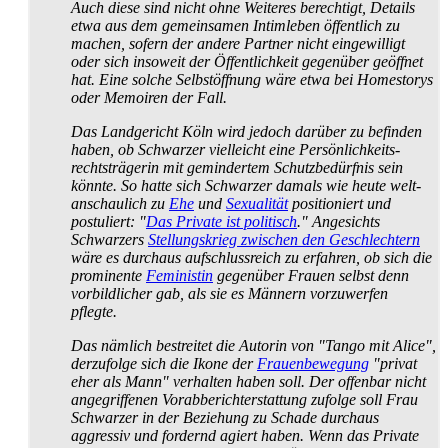
Auch diese sind nicht ohne Weiteres berechtigt, Details
etwa aus dem gemeinsamen Intimleben öffentlich zu
machen, sofern der andere Partner nicht eingewilligt
oder sich insoweit der Öffentlichkeit gegenüber geöffnet
hat. Eine solche Selbstöffnung wäre etwa bei Homestorys
oder Memoiren der Fall.
Das Landgericht Köln wird jedoch darüber zu befinden
haben, ob Schwarzer vielleicht eine Persönlich­keits­
rechtsträgerin mit gemindertem Schutz­bedürfnis sein
könnte. So hatte sich Schwarzer damals wie heute welt­
anschaulich zu
Ehe
und
Sexualität
positioniert und
postuliert: "
Das Private ist politisch
." Angesichts
Schwarzers
Stellungskrieg zwischen den Geschlechtern
wäre es durchaus aufschluss­reich zu erfahren, ob sich die
prominente
Feministin
gegenüber Frauen selbst denn
vorbildlicher gab, als sie es Männern vorzuwerfen
pflegte.
Das nämlich bestreitet die Autorin von "Tango mit Alice",
derzufolge sich die Ikone der
Frauenbewegung
"privat
eher als Mann" verhalten haben soll. Der offenbar nicht
angegriffenen Vorab­bericht­erstattung zufolge soll Frau
Schwarzer in der Beziehung zu Schade durchaus
aggressiv und fordernd agiert haben. Wenn das Private