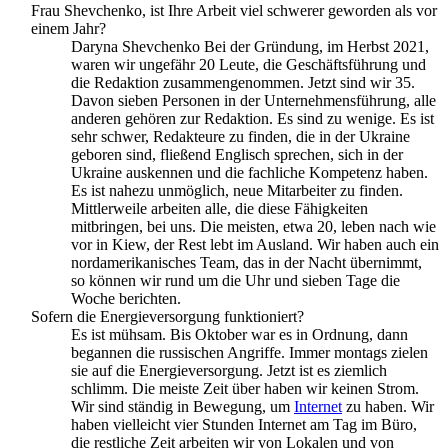
Frau Shevchenko, ist Ihre Arbeit viel schwerer geworden als vor
einem Jahr?
Daryna Shevchenko Bei der Gründung, im Herbst 2021,
waren wir ungefähr 20 Leute, die Geschäfts­führung und
die Redaktion zusammen­genommen. Jetzt sind wir 35.
Davon sieben Personen in der Unternehmens­führung, alle
anderen gehören zur Redaktion. Es sind zu wenige. Es ist
sehr schwer, Redakteure zu finden, die in der Ukraine
geboren sind, fließend Englisch sprechen, sich in der
Ukraine auskennen und die fachliche Kompetenz haben.
Es ist nahezu unmöglich, neue Mitarbeiter zu finden.
Mittlerweile arbeiten alle, die diese Fähigkeiten
mitbringen, bei uns. Die meisten, etwa 20, leben nach wie
vor in Kiew, der Rest lebt im Ausland. Wir haben auch ein
nord­amerikanisches Team, das in der Nacht übernimmt,
so können wir rund um die Uhr und sieben Tage die
Woche berichten.
Sofern die Energieversorgung funktioniert?
Es ist mühsam. Bis Oktober war es in Ordnung, dann
begannen die russischen Angriffe. Immer montags zielen
sie auf die Energie­versorgung. Jetzt ist es ziemlich
schlimm. Die meiste Zeit über haben wir keinen Strom.
Wir sind ständig in Bewegung, um
Internet
zu haben. Wir
haben vielleicht vier Stunden Internet am Tag im Büro,
die restliche Zeit arbeiten wir von Lokalen und von