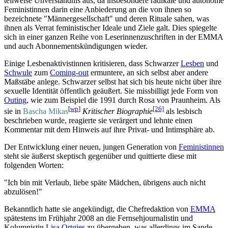
teilweise Unverständnis aus, da insbesondere radikale und autonome
Feministinnen darin eine Anbiederung an die von ihnen so
bezeichnete "Männer­gesellschaft" und deren Rituale sahen, was
ihnen als Verrat feministischer Ideale und Ziele galt. Dies spiegelte
sich in einer ganzen Reihe von Leserinnen­zuschriften in der EMMA
und auch Abonnements­kündigungen wieder.
Einige Lesbenaktivistinnen kritisieren, dass Schwarzer
Lesben
und
Schwule
zum
Coming-out
ermuntere, an sich selbst aber andere
Maßstäbe anlege. Schwarzer selbst hat sich bis heute nicht über ihre
sexuelle Identität öffentlich geäußert. Sie missbilligt jede Form von
Outing
, wie zum Beispiel die 1991 durch Rosa von Praunheim. Als
[
wp
]
[26]
sie in
Bascha Mikas
Kritischer Biographie
als lesbisch
beschrieben wurde, reagierte sie verärgert und lehnte einen
Kommentar mit dem Hinweis auf ihre Privat- und Intimsphäre ab.
Der Entwicklung einer neuen, jungen Generation von
Feministinnen
steht sie äußerst skeptisch gegenüber und quittierte diese mit
folgenden Worten:
"Ich bin mit Verlaub, liebe späte Mädchen, übrigens auch nicht
abzulösen!"
Bekanntlich hatte sie angekündigt, die Chef­redaktion von
EMMA
spätestens im Frühjahr 2008 an die Fernseh­journalistin und
Kolumnistin
Lisa Ortgies
zu übergeben, was allerdings im Sande