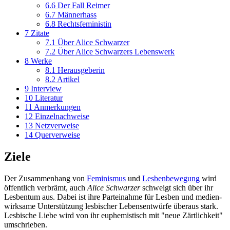
6.6
Der Fall Reimer
6.7
Männerhass
6.8
Rechtsfeministin
7
Zitate
7.1
Über Alice Schwarzer
7.2
Über Alice Schwarzers Lebenswerk
8
Werke
8.1
Herausgeberin
8.2
Artikel
9
Interview
10
Literatur
11
Anmerkungen
12
Einzelnachweise
13
Netzverweise
14
Querverweise
Ziele
Der Zusammenhang von
Feminismus
und
Lesben­bewegung
wird
öffentlich verbrämt, auch
Alice Schwarzer
schweigt sich über ihr
Lesbentum aus. Dabei ist ihre Parteinahme für Lesben und medien­
wirksame Unterstützung lesbischer Lebens­entwürfe überaus stark.
Lesbische Liebe wird von ihr euphemistisch mit "neue Zärtlichkeit"
umschrieben.