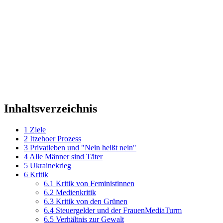
Inhaltsverzeichnis
1
Ziele
2
Itzehoer Prozess
3
Privatleben und "Nein heißt nein"
4
Alle Männer sind Täter
5
Ukrainekrieg
6
Kritik
6.1
Kritik von Feministinnen
6.2
Medienkritik
6.3
Kritik von den Grünen
6.4
Steuergelder und der FrauenMediaTurm
6.5
Verhältnis zur Gewalt