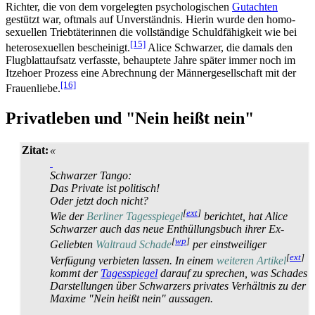
Richter, die von dem vorgelegten psychologischen
Gutachten
gestützt war, oftmals auf Unverständnis. Hierin wurde den homo­
sexuellen Trieb­täterinnen die vollständige Schuld­fähigkeit wie bei
[15]
hetero­sexuellen bescheinigt.
Alice Schwarzer, die damals den
Flugblatt­aufsatz verfasste, behauptete Jahre später immer noch im
Itzehoer Prozess eine Abrechnung der Männer­gesell­schaft mit der
[16]
Frauenliebe.
Privatleben und "Nein heißt nein"
Zitat:
«
Schwarzer Tango:
Das Private ist politisch!
Oder jetzt doch nicht?
[
ext
]
Wie der
Berliner Tagesspiegel
berichtet, hat Alice
Schwarzer auch das neue Enthüllungsbuch ihrer Ex-
[
wp
]
Geliebten
Waltraud Schade
per einst­weiliger
[
ext
]
Verfügung verbieten lassen. In einem
weiteren Artikel
kommt der
Tagesspiegel
darauf zu sprechen, was Schades
Darstellungen über Schwarzers privates Verhältnis zu der
Maxime "Nein heißt nein" aussagen.