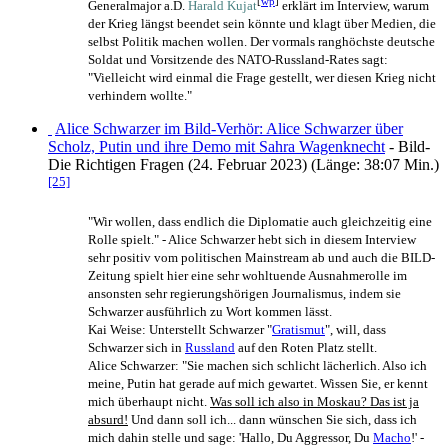
[
wp
]
Generalmajor a.D.
Harald Kujat
erklärt im Interview, warum
der Krieg längst beendet sein könnte und klagt über Medien, die
selbst Politik machen wollen. Der vormals ranghöchste deutsche
Soldat und Vorsitzende des NATO-Russland-Rates sagt:
"Vielleicht wird einmal die Frage gestellt, wer diesen Krieg nicht
verhindern wollte."
Alice Schwarzer im Bild-Verhör: Alice Schwarzer über
Scholz, Putin und ihre Demo mit Sahra Wagenknecht
- Bild-
Die Richtigen Fragen (24. Februar 2023) (Länge: 38:07 Min.)
[25]
"Wir wollen, dass endlich die Diplomatie auch gleichzeitig eine
Rolle spielt." - Alice Schwarzer hebt sich in diesem Interview
sehr positiv vom politischen Mainstream ab und auch die BILD-
Zeitung spielt hier eine sehr wohltuende Ausnahme­rolle im
ansonsten sehr regierungs­hörigen Journalismus, indem sie
Schwarzer ausführlich zu Wort kommen lässt.
Kai Weise: Unterstellt Schwarzer "
Gratismut
", will, dass
Schwarzer sich in
Russland
auf den Roten Platz stellt.
Alice Schwarzer: "Sie machen sich schlicht lächerlich. Also ich
meine, Putin hat gerade auf mich gewartet. Wissen Sie, er kennt
mich überhaupt nicht.
Was soll ich also in Moskau? Das ist ja
absurd!
Und dann soll ich... dann wünschen Sie sich, dass ich
mich dahin stelle und sage: 'Hallo, Du Aggressor, Du
Macho
!' -