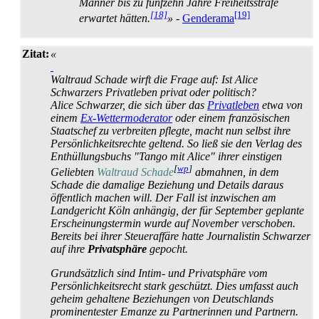
Männer bis zu fünfzehn Jahre Freiheits­strafe
[18]
[19]
erwartet hätten.
»
-
Genderama
Zitat:
«
Waltraud Schade wirft die Frage auf: Ist Alice
Schwarzers Privat­leben privat oder politisch?
Alice Schwarzer, die sich über das
Privatleben
etwa von
einem
Ex-Wettermoderator
oder einem französischen
Staatschef zu verbreiten pflegte, macht nun selbst ihre
Persönlichkeits­rechte geltend. So ließ sie den Verlag des
Enthüllungs­buchs "Tango mit Alice" ihrer einstigen
[
wp
]
Geliebten
Waltraud Schade
abmahnen, in dem
Schade die damalige Beziehung und Details daraus
öffentlich machen will. Der Fall ist inzwischen am
Landgericht Köln anhängig, der für September geplante
Erscheinungs­termin wurde auf November verschoben.
Bereits bei ihrer Steueraffäre hatte Journalistin Schwarzer
auf ihre
Privatsphäre
gepocht.
Grundsätzlich sind Intim- und Privat­sphäre vom
Persönlichkeits­recht stark geschützt. Dies umfasst auch
geheim gehaltene Beziehungen von Deutschlands
prominentester Emanze zu Partnerinnen und Partnern.