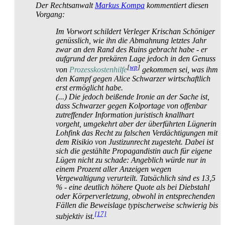
Der Rechtsanwalt
Markus Kompa
kommentiert diesen
Vorgang:
Im Vorwort schildert Verleger Krischan Schöniger
genüsslich, wie ihn die Abmahnung letztes Jahr
zwar an den Rand des Ruins gebracht habe - er
aufgrund der prekären Lage jedoch in den Genuss
[
wp
]
von
Prozesskostenhilfe
gekommen sei, was ihm
den Kampf gegen Alice Schwarzer wirtschaftlich
erst ermöglicht habe.
(...) Die jedoch beißende Ironie an der Sache ist,
dass Schwarzer gegen Kolportage von offenbar
zutreffender Information juristisch knallhart
vorgeht, umgekehrt aber der überführten Lügnerin
Lohfink das Recht zu falschen Verdächtigungen mit
dem Risikio von Justizunrecht zugesteht. Dabei ist
sich die gestählte Propagandistin auch für eigene
Lügen nicht zu schade: Angeblich würde nur in
einem Prozent aller Anzeigen wegen
Vergewaltigung verurteilt. Tatsächlich sind es 13,5
% - eine deutlich höhere Quote als bei Diebstahl
oder Körper­verletzung, obwohl in entsprechenden
Fällen die Beweislage typischerweise schwierig bis
[17]
subjektiv ist.