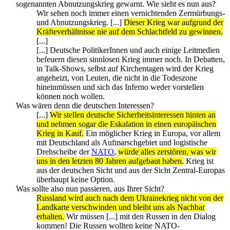
sogenannten Abnutzungskrieg gewarnt. Wie sieht es nun aus?
Wir sehen noch immer einen vernichtenden Zermürbungs-
und Abnutzungskrieg. [...]
Dieser Krieg war aufgrund der
Kräfteverhältnisse nie auf dem Schlachtfeld zu gewinnen.
[...]
[...] Deutsche PolitikerInnen und auch einige Leitmedien
befeuern diesen sinnlosen Krieg immer noch. In Debatten,
in Talk-Shows, selbst auf Kirchentagen wird der Krieg
angeheizt, von Leuten, die nicht in die Todeszone
hineinmüssen und sich das Inferno weder vorstellen
können noch wollen.
Was wären denn die deutschen Interessen?
[...]
Wir stellen deutsche Sicherheitsinteressen hinten an
und nehmen sogar die Eskalation in einen europäischen
Krieg in Kauf.
Ein möglicher Krieg in Europa, vor allem
mit Deutschland als Aufmarschgebiet und logistische
Drehscheibe der
NATO
,
würde alles zerstören, was wir
uns in den letzten 80 Jahren aufgebaut haben.
Krieg ist
aus der deutschen Sicht und aus der Sicht Zentral-Europas
überhaupt keine Option.
Was sollte also nun passieren, aus Ihrer Sicht?
Russland wird auch nach dem Ukrainekrieg nicht von der
Landkarte verschwinden und bleibt uns als Nachbar
erhalten.
Wir müssen [...] mit den Russen in den Dialog
kommen! Die Russen wollten keine NATO-