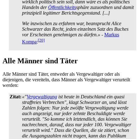
wirklich politisch sein soll, dann wäre es als politisches
Handeln der
Öffentlichkeits
­sphäre zuzuordnen und damit
prinzipiell legitimer Berichts­gegenstand. [...]
Wie inzwischen zu erfahren war, beansprucht Alice
Schwarzer das Recht, jeden einzelnen Satz des Buches
vor Erscheinen genehmigen zu dürfen.»
-
Markus
[20]
Kompa
:
Alle Männer sind Täter
Alle Männer sind Täter, entweder als Vergewaltiger oder als
diejenigen, die vereiteln, dass Männer als Vergewaltiger verurteilt
werden:
Zitat:
«"
Vergewaltigung
ist heute in Deutschland ein quasi
straf­freies Verbrechen", klagt Schwarzer an, und lässt
Zahlen folgen: Nur jede zwölfte Vergewaltigung werde
auch angezeigt, nur jeder zehnte Beschuldigte werde
verurteilt. "So komme ich letztendlich, das können Sie
nachrechnen, darauf, dass nur jeder 100. Vergewaltiger
verurteilt wird." Dass die Quellen, die sie zitiert, schon
die Ausgangs­zahlen nicht tragen, kann das Publikum