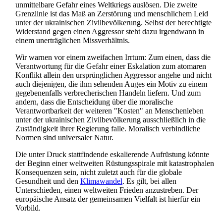
unmittelbare Gefahr eines Weltkriegs auslösen. Die zweite
Grenzlinie ist das Maß an Zerstörung und menschlichem Leid
unter der ukrainischen Zivil­bevölkerung. Selbst der berechtigte
Widerstand gegen einen Aggressor steht dazu irgendwann in
einem unerträglichen Missverhältnis.
Wir warnen vor einem zweifachen Irrtum: Zum einen, dass die
Verantwortung für die Gefahr einer Eskalation zum atomaren
Konflikt allein den ursprünglichen Aggressor angehe und nicht
auch diejenigen, die ihm sehenden Auges ein Motiv zu einem
gegebenenfalls verbrecherischen Handeln liefern. Und zum
andern, dass die Entscheidung über die moralische
Verantwortbarkeit der weiteren "Kosten" an Menschenleben
unter der ukrainischen Zivil­bevölkerung ausschließlich in die
Zuständigkeit ihrer Regierung falle. Moralisch verbindliche
Normen sind universaler Natur.
Die unter Druck stattfindende eskalierende Aufrüstung könnte
der Beginn einer weltweiten Rüstungs­spirale mit katastrophalen
Konsequenzen sein, nicht zuletzt auch für die globale
Gesundheit und den
Klimawandel
. Es gilt, bei allen
Unterschieden, einen weltweiten Frieden anzustreben. Der
europäische Ansatz der gemeinsamen Vielfalt ist hierfür ein
Vorbild.