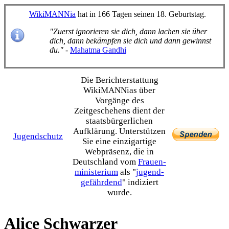
WikiMANNia
hat in 166 Tagen seinen 18. Geburtstag.
"Zuerst ignorieren sie dich, dann lachen sie über
dich, dann bekämpfen sie dich und dann gewinnst
du."
-
Mahatma Gandhi
Die Bericht­erstattung
WikiMANNias über
Vorgänge des
Zeitgeschehens dient der
staats­bürgerlichen
Aufklärung. Unterstützen
Jugendschutz
Sie eine einzig­artige
Webpräsenz, die in
Deutschland vom
Frauen­
ministerium
als "
jugend­
gefährdend
" indiziert
wurde.
Alice Schwarzer