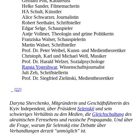
Gerhard Polt, Kabarettist
Helke Sander, Filmemacherin
HA Schult, Künstler
Alice Schwarzer, Journalistin
Robert Seethaler, Schriftsteller
Edgar Selge, Schauspieler
Antje Vollmer, Theologin und grüne Politikerin
Franziska Walser, Schauspielerin
Martin Walser, Schriftsteller
Prof. Dr. Peter Weibel, Kunst- und Medientheoretiker
Christoph, Karl und Michael Well, Musiker
Prof. Dr. Harald Welzer, Sozialpsychologe
Ranga Yogeshwar
, Wissenschaftsjournalist
Juli Zeh, Schriftstellerin
Prof. Dr. Siegfried Zielinski, Medientheoretiker
[22]
–
Daryna Shevchenko, Mitgründerin und Geschäftsführerin des
Kyiv Independent
, über Präsident
Selenskij
und sein
schwieriges Verhältnis zu den Medien, die
Gleichschaltung
des
ukrainischen Fernsehens und russische Propaganda. Und über
die Frage, warum für Selenskij eine Debatte über
Verhandlungen derzeit "unmöglich" ist.