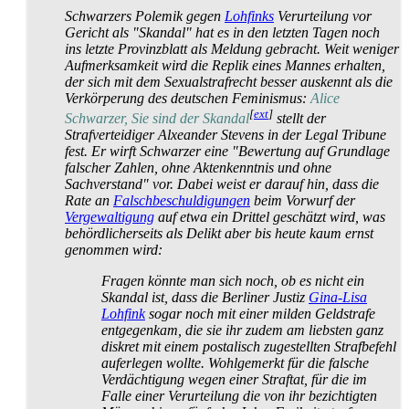
Schwarzers Polemik gegen
Lohfinks
Verurteilung vor
Gericht als "Skandal" hat es in den letzten Tagen noch
ins letzte Provinzblatt als Meldung gebracht. Weit weniger
Aufmerksamkeit wird die Replik eines Mannes erhalten,
der sich mit dem Sexual­straf­recht besser auskennt als die
Verkörperung des deutschen Feminismus:
Alice
[
ext
]
Schwarzer, Sie sind der Skandal
stellt der
Strafverteidiger Alxeander Stevens in der Legal Tribune
fest. Er wirft Schwarzer eine "Bewertung auf Grundlage
falscher Zahlen, ohne Aktenkenntnis und ohne
Sachverstand" vor. Dabei weist er darauf hin, dass die
Rate an
Falschbeschuldigungen
beim Vorwurf der
Vergewaltigung
auf etwa ein Drittel geschätzt wird, was
behördlicher­seits als Delikt aber bis heute kaum ernst
genommen wird:
Fragen könnte man sich noch, ob es nicht ein
Skandal ist, dass die Berliner Justiz
Gina-Lisa
Lohfink
sogar noch mit einer milden Geldstrafe
entgegenkam, die sie ihr zudem am liebsten ganz
diskret mit einem postalisch zugestellten Strafbefehl
auferlegen wollte. Wohlgemerkt für die falsche
Verdächtigung wegen einer Straftat, für die im
Falle einer Verurteilung die von ihr bezichtigten