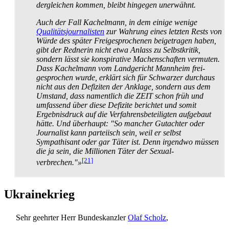
der­gleichen kommen, bleibt hingegen unerwähnt.
Auch der Fall Kachelmann, in dem einige wenige
Qualitäts­journalisten
zur Wahrung eines letzten Rests von
Würde des später Frei­gesprochenen beigetragen haben,
gibt der Rednerin nicht etwa Anlass zu Selbstkritik,
sondern lässt sie konspirative Machen­schaften vermuten.
Dass Kachelmann vom Landgericht Mannheim frei­
gesprochen wurde, erklärt sich für Schwarzer durchaus
nicht aus den Defiziten der Anklage, sondern aus dem
Umstand, dass namentlich die ZEIT schon früh und
umfassend über diese Defizite berichtet und somit
Ergebnis­druck auf die Verfahrens­beteiligten aufgebaut
hätte. Und überhaupt: "So mancher Gutachter oder
Journalist kann parteiisch sein, weil er selbst
Sympathisant oder gar Täter ist. Denn irgendwo müssen
die ja sein, die Millionen Täter der Sexual­
[21]
verbrechen."»
Ukrainekrieg
Sehr geehrter Herr Bundeskanzler
Olaf Scholz
,