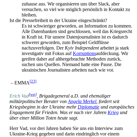
zuhause aus. Wir organisieren uns über Slack, aber
versuchen, so viel wie möglich persönlich in Kontakt zu
bleiben.
Ist die Pressefreiheit in der Ukraine eingeschränkt?
Es ist schwieriger geworden, an Information zu kommen.
Alle Datenbanken sind geschlossen, weil das Kriegsrecht
in Kraft ist. Für unsere Daten­journalisten ist es dadurch
schwerer geworden, zum Beispiel Geldflüsse
nachzuverfolgen. Der
Kyiv Independent
arbeitet ja stark
investigativ mit Fokus auf
Korruptions
­aufdeckung. Wir
greifen daher auf althergebrachte Methoden zurück,
suchen uns Quellen. Niemand hatte eine Pause. Die
ukrainischen Journalisten arbeiten nach wie vor.
[23]
– EMMA
[
wp
]
Erich Vad
, Brigadegeneral a.D. und ehemaliger
militärpolitischer Berater von
Angela Merkel
, fordert seit
Kriegsbeginn in der Ukraine mehr
Diplomatie
und europäisches
Engagement für Frieden. Was er nach vier Jahren
Krieg
und
über einer Million Toten heute sagt.
Herr Vad, vor drei Jahren haben Sie uns ein Interview zum
Ukraine-Krieg gegeben und darin eindringlich vor einem