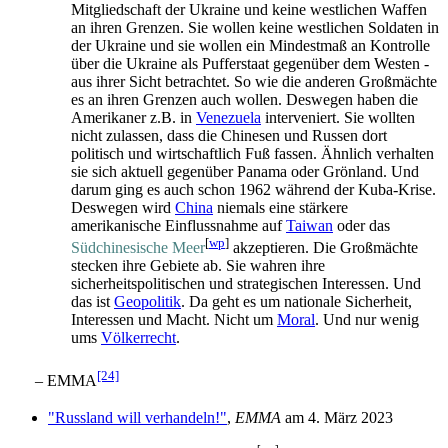
Mitgliedschaft der Ukraine und keine westlichen Waffen
an ihren Grenzen. Sie wollen keine westlichen Soldaten in
der Ukraine und sie wollen ein Mindestmaß an Kontrolle
über die Ukraine als Pufferstaat gegenüber dem Westen -
aus ihrer Sicht betrachtet. So wie die anderen Großmächte
es an ihren Grenzen auch wollen. Deswegen haben die
Amerikaner z.B. in
Venezuela
interveniert. Sie wollten
nicht zulassen, dass die Chinesen und Russen dort
politisch und wirtschaftlich Fuß fassen. Ähnlich verhalten
sie sich aktuell gegenüber Panama oder Grönland. Und
darum ging es auch schon 1962 während der Kuba-Krise.
Deswegen wird
China
niemals eine stärkere
amerikanische Einflussnahme auf
Taiwan
oder das
[
wp
]
Südchinesische Meer
akzeptieren. Die Großmächte
stecken ihre Gebiete ab. Sie wahren ihre
sicherheitspolitischen und strategischen Interessen. Und
das ist
Geopolitik
. Da geht es um nationale Sicherheit,
Interessen und Macht. Nicht um
Moral
. Und nur wenig
ums
Völkerrecht
.
[24]
– EMMA
"Russland will verhandeln!"
,
EMMA
am 4. März 2023