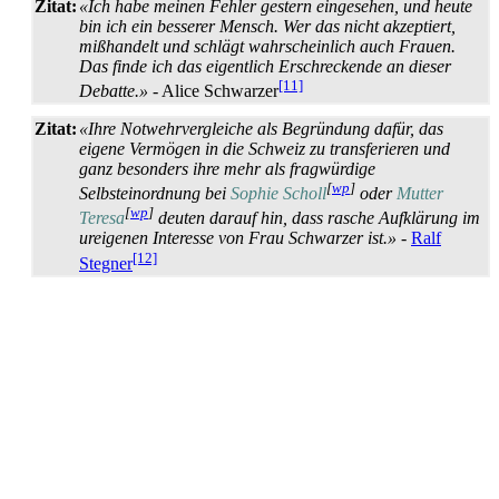
Zitat:
«Ich habe meinen Fehler gestern eingesehen, und heute
bin ich ein besserer Mensch. Wer das nicht akzeptiert,
mißhandelt und schlägt wahrscheinlich auch Frauen.
Das finde ich das eigentlich Erschreckende an dieser
[11]
Debatte.»
- Alice Schwarzer
Zitat:
«Ihre Notwehrvergleiche als Begründung dafür, das
eigene Vermögen in die Schweiz zu transferieren und
ganz besonders ihre mehr als fragwürdige
[
wp
]
Selbsteinordnung bei
Sophie Scholl
oder
Mutter
[
wp
]
Teresa
deuten darauf hin, dass rasche Aufklärung im
ureigenen Interesse von Frau Schwarzer ist.»
-
Ralf
[12]
Stegner