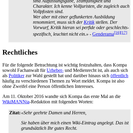
sind Auffassungs­gabe, Team­fähigkeit und
Charakter. Ich kenne Volljuristen, die zugleich auch
Vollpfosten sind.
Wer aber mit einer geflunkerten Ausbildung
renommiert, muss sich der
Kritik
stellen. Der
Vorwurf, Kritik hieran sei perfide oder geschlechts­
[16]
[17]
spezifisch, leuchtet nicht ein.»
-
Genderama
Rechtliches
Für die folgende Betrachtung ist wichtig festzuhalten, dass Kompa
sowohl Fachanwalt für
Urheber-
und Medienrecht ist, als auch sich
als
Politiker
zur Wahl gestellt hat und darüber hinaus sich
öffentlich
häufig zu verschiedenen Themen zu Wort meldet. Kompa ist also
ohne Zweifel eine Person öffentlichen Interesses.
Am 11. Oktober 2016 wandte sich Kompa das erste Mal an die
WikiMANNia
-Redaktion mit folgenden Worten:
Zitat:
«Sehr geehrte Damen und Herren,
Sie haben über mich einen Wiki-Eintrag angelegt. Das ist
grundsätzlich Ihr gutes Recht.