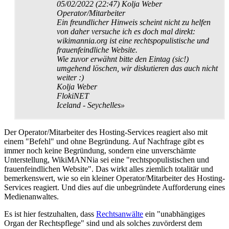
05/02/2022 (22:47) Kolja Weber
Operator/Mitarbeiter
Ein freundlicher Hinweis scheint nicht zu helfen
von daher versuche ich es doch mal direkt:
wikimannia.org ist eine rechts­populistische und
frauen­feindliche Website.
Wie zuvor erwähnt bitte den Eintag (sic!)
umgehend löschen, wir diskutieren das auch nicht
weiter :)
Kolja Weber
FlokiNET
Iceland - Seychelles»
Der Operator/Mitarbeiter des Hosting-Services reagiert also mit
einem "Befehl" und ohne Begründung. Auf Nachfrage gibt es
immer noch keine Begründung, sondern eine unverschämte
Unterstellung, WikiMANNia sei eine "rechts­populistischen und
frauen­feindlichen Website". Das wirkt alles ziemlich totalitär und
bemerkenswert, wie so ein kleiner Operator/Mitarbeiter des Hosting-
Services reagiert. Und dies auf die unbegründete Aufforderung eines
Medienanwaltes.
Es ist hier festzuhalten, dass
Rechtsanwälte
ein "unabhängiges
Organ der Rechtspflege" sind und als solches zuvörderst dem