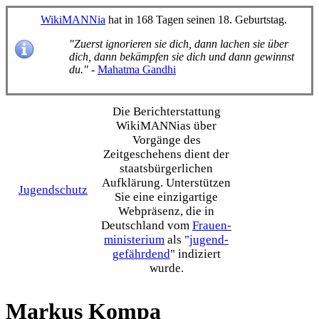
WikiMANNia
hat in 168 Tagen seinen 18. Geburtstag.
"Zuerst ignorieren sie dich, dann lachen sie über
dich, dann bekämpfen sie dich und dann gewinnst
du."
-
Mahatma Gandhi
Die Bericht­erstattung
WikiMANNias über
Vorgänge des
Zeitgeschehens dient der
staats­bürgerlichen
Aufklärung. Unterstützen
Jugendschutz
Sie eine einzig­artige
Webpräsenz, die in
Deutschland vom
Frauen­
ministerium
als "
jugend­
gefährdend
" indiziert
wurde.
Markus Kompa