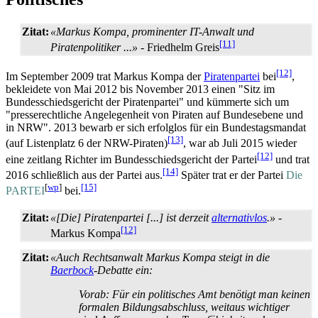
Zitat:
«Markus Kompa, prominenter IT-Anwalt und
[11]
Piratenpolitiker ...»
- Friedhelm Greis
[12]
Im September 2009 trat Markus Kompa der
Piratenpartei
bei
,
bekleidete von Mai 2012 bis November 2013 einen "Sitz im
Bundes­schieds­gericht der Piratenpartei" und kümmerte sich um
"presse­rechtliche Angelegenheit von Piraten auf Bundesebene und
in NRW". 2013 bewarb er sich erfolglos für ein Bundestags­mandat
[13]
(auf Listenplatz 6 der NRW-Piraten)
, war ab Juli 2015 wieder
[12]
eine zeitlang Richter im Bundes­schieds­gericht der Partei
und trat
[14]
2016 schließlich aus der Partei aus.
Später trat er der Partei
Die
[
wp
]
[15]
PARTEI
bei.
Zitat:
«[Die] Piratenpartei [...] ist derzeit
alternativlos
.»
-
[12]
Markus Kompa
Zitat:
«Auch Rechtsanwalt Markus Kompa steigt in die
Baerbock
-Debatte ein:
Vorab: Für ein politisches Amt benötigt man keinen
formalen Bildungs­abschluss, weitaus wichtiger