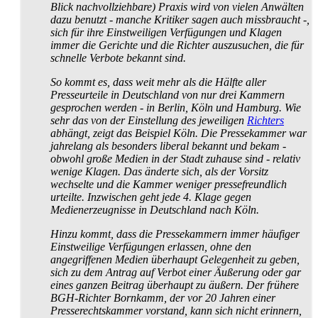
Blick nachvollziehbare) Praxis wird von vielen Anwälten
dazu benutzt - manche Kritiker sagen auch missbraucht -,
sich für ihre Einstweiligen Verfügungen und Klagen
immer die Gerichte und die Richter auszusuchen, die für
schnelle Verbote bekannt sind.
So kommt es, dass weit mehr als die Hälfte aller
Presseurteile in Deutschland von nur drei Kammern
gesprochen werden - in Berlin, Köln und Hamburg. Wie
sehr das von der Einstellung des jeweiligen
Richters
abhängt, zeigt das Beispiel Köln. Die Pressekammer war
jahrelang als besonders liberal bekannt und bekam -
obwohl große Medien in der Stadt zuhause sind - relativ
wenige Klagen. Das änderte sich, als der Vorsitz
wechselte und die Kammer weniger presse­freundlich
urteilte. Inzwischen geht jede 4. Klage gegen
Medienerzeugnisse in Deutschland nach Köln.
Hinzu kommt, dass die Pressekammern immer häufiger
Einstweilige Verfügungen erlassen, ohne den
angegriffenen Medien überhaupt Gelegenheit zu geben,
sich zu dem Antrag auf Verbot einer Äußerung oder gar
eines ganzen Beitrag überhaupt zu äußern. Der frühere
BGH-Richter Bornkamm, der vor 20 Jahren einer
Presse­rechts­kammer vorstand, kann sich nicht erinnern,