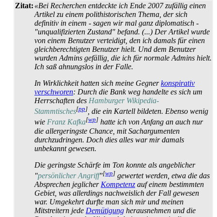
Zitat:
«Bei Recherchen entdeckte ich Ende 2007 zufällig einen
Artikel zu einem polit­historischen Thema, der sich
definitiv in einem - sagen wir mal ganz diplomatisch -
"unqualifizierten Zustand" befand. (...) Der Artikel wurde
von einem Benutzer verteidigt, den ich damals für einen
gleich­berechtigten Benutzer hielt. Und dem Benutzer
wurden Admins gefällig, die ich für normale Admins hielt.
Ich saß ahnungslos in der Falle.
In Wirklichkeit hatten sich meine Gegner
konspirativ
verschworen
: Durch die Bank weg handelte es sich um
Herrschaften des
Hamburger Wikipedia-
[
pp
]
Stammtisches
, die ein Kartell bildeten. Ebenso wenig
[
wp
]
wie
Franz Kafka
hatte ich von Anfang an auch nur
die allergeringste Chance, mit Sach­argumenten
durchzudringen. Doch dies alles war mir damals
unbekannt gewesen.
Die geringste Schärfe im Ton konnte als angeblicher
[
wp
]
"
persönlicher Angriff
"
gewertet werden, etwa die das
Absprechen jeglicher
Kompetenz
auf einem bestimmten
Gebiet, was allerdings nachweislich der Fall gewesen
war. Umgekehrt durfte man sich mir und meinen
Mitstreitern jede
Demütigung
herausnehmen und die