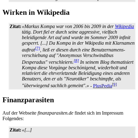
Wirken in Wikipedia
Zitat:
«Markus Kompa war von 2006 bis 2009 in der
Wikipedia
tätig. Dort fiel er durch seine aggressive, vielfach
beleidigende Art auf und wurde im Sommer 2009 infinit
gesperrt. [...] Da Kompa in der Wikipedia mit Klarnamen
[7]
auftrat
, ließ er diesen durch eine Benutzer­namens­
verschiebung auf "Anonymous Verschwindibus
[8]
Desperadus" verschleiern.
In seinem Blog thematisiert
Kompa diese Vorgänge beschönigend, wiederholt und
relativiert die ehr­verletzende Beleidigung eines anderen
Benutzers, den er als "Neurotiker" beschimpfte, als
[9]
"überwiegend sachlich gemeint".»
-
PlusPedia
Finanzparasiten
Auf der Webseite
finanzparasiten.de
findet sich im Impressum
Folgendes:
Zitat:
«[...]