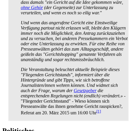
dass damals "ein Gericht auf die Idee gekommen wäre,
ohne Gehör
(der Gegenseite) zur Unterlassung zu
verurteilen, und wenn es noch so eilig war."
Und wenn das angerufene Gericht eine Einstweilige
Verfügung partout nicht erlassen will, bleibt den Klägern
immer noch die Möglichkeit, den Antrag zurück­zu­ziehen
und zu versuchen, bei anderen Presse­kammern ein Verbot
oder eine Unterlassung zu erwirken. Für eine Reihe von
Presse­anwälten gehört das zum Alltagsgeschäft, andere
geißeln das "Gericht­shopping" genannte Verfahren als
unanständig und sogar rechts­missbräuchlich.
Die Veranstaltung beleuchtet aktuelle Beispiele dieses
"Fliegenden Gerichtstands", informiert über die
Hintergründe und gibt Tipps, wie sich betroffene
Journalisten/innen wehren können. Und widmet sich
auch der Frage, warum der
Gesetzgeber
die
entsprechenden Regelungen nicht (endlich) verändert.»
-
"Fliegender Gerichtsstand" - Wieso können sich
Presseanwälte das ihnen genehme Gericht rauspicken?,
[1]
Referat am 20. März 2015 um 16:00 Uhr
Politisches