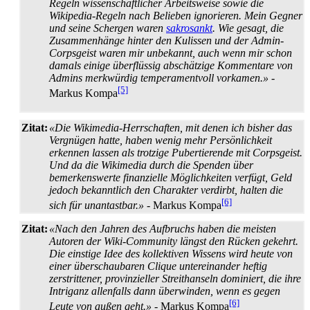
Regeln wissenschaftlicher Arbeitsweise sowie die
Wikipedia-Regeln nach Belieben ignorieren. Mein Gegner
und seine Schergen waren
sakrosankt
. Wie gesagt, die
Zusammenhänge hinter den Kulissen und der Admin-
Corpsgeist waren mir unbekannt, auch wenn mir schon
damals einige überflüssig abschätzige Kommentare von
Admins merkwürdig temperamentvoll vorkamen.»
-
[5]
Markus Kompa
Zitat:
«Die Wikimedia-Herrschaften, mit denen ich bisher das
Vergnügen hatte, haben wenig mehr Persönlichkeit
erkennen lassen als trotzige Pubertierende mit Corpsgeist.
Und da die Wikimedia durch die Spenden über
bemerkenswerte finanzielle Möglichkeiten verfügt, Geld
jedoch bekanntlich den Charakter verdirbt, halten die
[6]
sich für unantastbar.»
- Markus Kompa
Zitat:
«Nach den Jahren des Aufbruchs haben die meisten
Autoren der Wiki-Community längst den Rücken gekehrt.
Die einstige Idee des kollektiven Wissens wird heute von
einer überschaubaren Clique untereinander heftig
zerstrittener, provinzieller Streithanseln dominiert, die ihre
Intriganz allenfalls dann überwinden, wenn es gegen
[6]
Leute von außen geht.»
- Markus Kompa