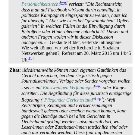
[
wp
]
Persönlichkeitsrecht
verletzt: "Die Rechtsansicht,
dass man auf Facebook wirksam darin einwilligt, in
politische Kampagnen eingespannt zu werden, halte ich
für abwegig." Aber wie ist es bei "gewöhnlichen" Opfer­
galerien? In welchen Fällen ist die Einwilligung durch
Betroffene oder Hinter­bliebene entbehrlich? Diesen und
anderen Fragen wollen wir in dieser Diskussion
nachgehen.»
- Geklaute Bilder, verletzte Intimsphäre -
Wie weit können wir bei der Recherche in Sozialen
Netzwerken gehen?, Referat am 20. März 2015 um 14:45
[1]
Uhr
Zitat:
«Medienanwälte können nach eigenem Gutdünken das
Gericht aussuchen, bei dem sie juristisch gegen
Journalisten/innen, Verlage oder Sender vorgehen wollen
[
wp
]
- sei es mit
Einstweiligen Verfügungen
oder Klage­
schriften. Die Begründung für diese juristisch einzigartige
[
wp
]
Regelung (
"Fliegender Gerichtsstand"
): Weil
Zeitschriften, Zeitungen und Fernseh­sendungen
bundesweit gelesen oder gesehen werden können, kann
gegen die Beiträge auch bei allen Gerichten in
Deutschland geklagt werden - also überall dort, wo
Leser/innen oder Zuschauer/innen tatsächlich sind oder
auch nur vermutet werden. Diese (nur auf den ersten