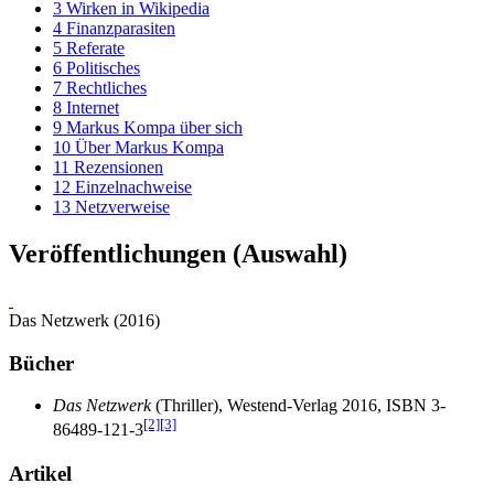
3
Wirken in Wikipedia
4
Finanzparasiten
5
Referate
6
Politisches
7
Rechtliches
8
Internet
9
Markus Kompa über sich
10
Über Markus Kompa
11
Rezensionen
12
Einzelnachweise
13
Netzverweise
Veröffentlichungen (Auswahl)
Das Netzwerk (2016)
Bücher
Das Netzwerk
(Thriller), Westend-Verlag 2016, ISBN 3-
[2]
[3]
86489-121-3
Artikel