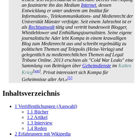
an faszinierte ihn das Medium
Internet
, dessen
Entwicklung er unter anderem am Institut für
Informations-, Tele­kommunikations- und Medienrecht der
Universität Münster verfolgte. Seit einem Jahrzehnt ist er
als
Rechtsanwalt
tätig und vertritt bundesweit Blogger,
Whistle­blower und Enthüllungs­journalisten. Seine eigene
journalistische Ader lebt Kompa in einem krawalligen
Blog zum Medienrecht aus und schreibt regelmäßig zu
politischen Themen auf Telepolis (Heise-Verlag) und
gelegentlich zu medien­rechtlichen Themen auf Legal
Tribune Online. 2013 erschien als "Cold War Leaks" eine
Sammlung von Beiträgen über
Geheimdienste
im
Kalten
[
wp
]
Krieg
. Privat interessiert sich Kompa für
[1]
Geheimnisse aller Art.»
Inhaltsverzeichnis
1
Veröffentlichungen (Auswahl)
1.1
Bücher
1.2
Artikel
1.3
Interview
1.4
Reden
2
Erfahrungen mit Wikipedia