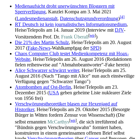
Medienaufsicht droht unerwünschten Bloggern mit
Sperrverfügung
, Kanzlei Kompa am 3. Mai 2021
[4]
(
Landesmedienanstalt
,
Datenschutzgrundverordnung
)
RT Deutsch ist kein journalistisches Informationsmedium
,
Heise/Telepolis am 14. Januar 2019 (Interview mit
DJV
-
[
wp
]
Vorsitzendem Prof. Dr.
Frank Überall
)
Die 21% des Martin Schulz
, Heise/Telepolis am 20. August
2017 (
Fake-News
-Wahlkampfgag der
SPD
)
Chaos Computer Club testet Medienkompetenz mit Hoax-
Website
, Heise/Telepolis am 26. August 2016 (Redaktionen
fielen reihenweise auf "Abmahnbeantworter"-Fake herein)
Alice Schwarzer schwärzt weiter
, Heise/Telepolis am 25.
August 2016 (Nach "Tango mit Alice" nun auch einstweilige
Verfügung gegen "Schwarzer Tango")
Atombomben auf Ost-Berlin
, Heise/Telepolis am 23.
Dezember 2015 (
USA
geben geheime Liste nuklearer Ziele
von 1956 frei)
Verschwörungstheoretiker blasen zur Hexenjagd auf
Historiker
, Heise/Telepolis am 29. Oktober 2015 (Besorgte
Bürger in Witten fordern Zensur von Wissenschaft) (Die
[
wp
]
selbst ernannten
McCarthys
, die sich irreführend als
"Bündnis gegen Verschwörungswahn" formiert haben,
konstruieren in einem gemeinsamen offenen Brief selbst
krude
Verschwörungstheorien
über
Ganser
und Personen, die