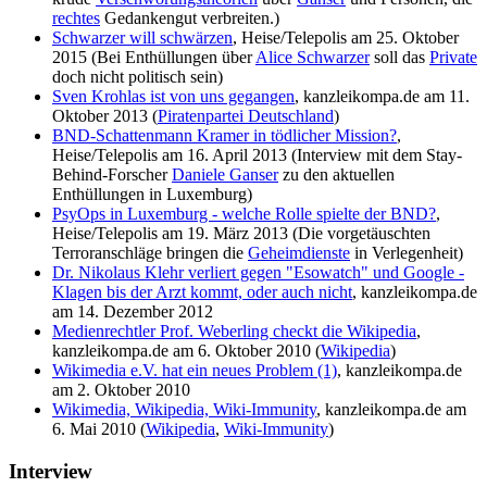
rechtes
Gedankengut verbreiten.)
Schwarzer will schwärzen
, Heise/Telepolis am 25. Oktober
2015 (Bei Enthüllungen über
Alice Schwarzer
soll das
Private
doch nicht politisch sein)
Sven Krohlas ist von uns gegangen
, kanzleikompa.de am 11.
Oktober 2013 (
Piratenpartei Deutschland
)
BND-Schattenmann Kramer in tödlicher Mission?
,
Heise/Telepolis am 16. April 2013 (Interview mit dem Stay-
Behind-Forscher
Daniele Ganser
zu den aktuellen
Enthüllungen in Luxemburg)
PsyOps in Luxemburg - welche Rolle spielte der BND?
,
Heise/Telepolis am 19. März 2013 (Die vorgetäuschten
Terroranschläge bringen die
Geheimdienste
in Verlegenheit)
Dr. Nikolaus Klehr verliert gegen "Esowatch" und Google -
Klagen bis der Arzt kommt, oder auch nicht
, kanzleikompa.de
am 14. Dezember 2012
Medienrechtler Prof. Weberling checkt die Wikipedia
,
kanzleikompa.de am 6. Oktober 2010 (
Wikipedia
)
Wikimedia e.V. hat ein neues Problem (1)
, kanzleikompa.de
am 2. Oktober 2010
Wikimedia, Wikipedia, Wiki-Immunity
, kanzleikompa.de am
6. Mai 2010 (
Wikipedia
,
Wiki-Immunity
)
Interview