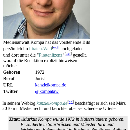
Medienanwalt Kompa hat das vorstehende Bild
[
ext
]
persönlich im
Piraten-Wiki
hochgeladen
[
ext
]
und dort unter die "
Piratenlizenz
"
gestellt,
worauf die Redaktion explizit hinweisen
möchte.
Geboren
1972
Beruf
Jurist
URL
kanzleikompa.de
Twitter
@kompalaw
[
pp
]
In seinem Weblog
kanzleikompa.de
beschäftigt er sich seit März
2010 mit Medienrecht und berichtet über verschiedene Urteile.
Zitat:
«Markus Kompa wurde 1972 in Kaiserslautern geboren.
Er studierte in Saarbrücken und Münster Jura und
leistete sein Referendariat in Bochum. Bereits von Anfang