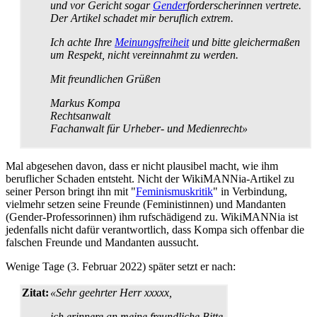
und vor Gericht sogar
Gender
­forderscherinnen vertrete.
Der Artikel schadet mir beruflich extrem.
Ich achte Ihre
Meinungsfreiheit
und bitte gleichermaßen
um Respekt, nicht vereinnahmt zu werden.
Mit freundlichen Grüßen
Markus Kompa
Rechtsanwalt
Fachanwalt für Urheber- und Medienrecht»
Mal abgesehen davon, dass er nicht plausibel macht, wie ihm
beruflicher Schaden entsteht. Nicht der WikiMANNia-Artikel zu
seiner Person bringt ihn mit "
Feminismuskritik
" in Verbindung,
vielmehr setzen seine Freunde (Feministinnen) und Mandanten
(Gender-Professorinnen) ihm rufschädigend zu. WikiMANNia ist
jedenfalls nicht dafür verantwortlich, dass Kompa sich offenbar die
falschen Freunde und Mandanten aussucht.
Wenige Tage (3. Februar 2022) später setzt er nach:
Zitat:
«Sehr geehrter Herr xxxxx,
ich erinnere an meine freundliche Bitte.