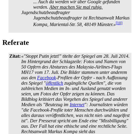
... Auch da werden wir über Google gefunden
werden.
Aber machen Sie mal ruhig.
Jugendschutzbeauftragter
Jugendschutzbeauftragter ist Rechtsanwalt Markus
[10]
Kompa, Mariental-Str. 58, 48149 Münster.»
Referate
Zitat:
«"Stoppt Putin jetzt!" titelte der Spiegel am 28. Juli 2014.
Im Hintergrund der Schlagzeile: Fotos und Namen von
50 Opfern des Absturzes des Malaysia-Airlines-Flugs
MH17 vom 17. Juli. Die Bilder stammen unter anderem
aus den
Facebook
-Profilen der Opfer - nach Auffassung
des Spiegel "
öffentlich
zugängliche Quellen", die von
zahlreichen Medien im In- und Ausland genutzt worden
seien, um Fotos der Opfer zeigen zu können. Das
Bildblog kritisiert das Vorgehen des Spiegel und anderer
Medien als "Beutezug im
Internet
": Journalisten würden
"die Facebook-Profile toter Menschen durchwühlen und
alles daraus veröffentlichen, was nicht niet- und nagelfest
ist". Der Presserat spricht am Ende eine "Missbilligung"
aus. Der Fall hat eine ethische und eine rechtliche Seite.
Rechtsanwalt Markus Kompa sieht das