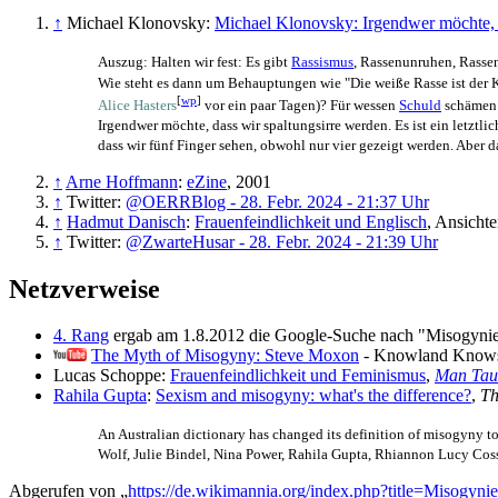
↑
Michael Klonovsky:
Michael Klonovsky: Irgendwer möchte, 
Auszug: Halten wir fest: Es gibt
Rassismus
, Rassenunruhen, Rassen
Wie steht es dann um Behauptungen wie "Die weiße Rasse ist der K
[
wp
]
Alice Hasters
vor ein paar Tagen)? Für wessen
Schuld
schämen s
Irgendwer möchte, dass wir spaltungsirre werden. Es ist ein letztl
dass wir fünf Finger sehen, obwohl nur vier gezeigt werden. Aber da
↑
Arne Hoffmann
:
eZine
, 2001
↑
Twitter:
@OERRBlog - 28. Febr. 2024 - 21:37 Uhr
↑
Hadmut Danisch
:
Frauenfeindlichkeit und Englisch
, Ansicht
↑
Twitter:
@ZwarteHusar - 28. Febr. 2024 - 21:39 Uhr
Netzverweise
4. Rang
ergab am 1.8.2012 die Google-Suche nach "Misogynie" 
The Myth of Misogyny: Steve Moxon
- Knowland Knows 
Lucas Schoppe:
Frauenfeindlichkeit und Feminismus
,
Man Tau
Rahila Gupta
:
Sexism and misogyny: what's the difference?
,
Th
An Australian dictionary has changed its definition of misogyny to 
Wolf, Julie Bindel, Nina Power, Rahila Gupta, Rhiannon Lucy Coss
Abgerufen von „
https://de.wikimannia.org/index.php?title=Misogy