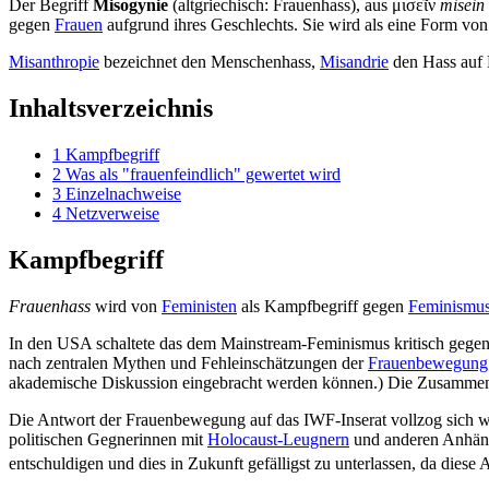
Der Begriff
Misogynie
(altgriechisch: Frauenhass), aus μισεῖν
misein
gegen
Frauen
aufgrund ihres Geschlechts. Sie wird als eine Form vo
Misanthropie
bezeichnet den Menschenhass,
Misandrie
den Hass auf
Inhaltsverzeichnis
1
Kampfbegriff
2
Was als "frauenfeindlich" gewertet wird
3
Einzelnachweise
4
Netzverweise
Kampfbegriff
Frauenhass
wird von
Feministen
als Kampfbegriff gegen
Feminismusk
In den USA schaltete das dem Mainstream-Feminismus kritisch gege
nach zentralen Mythen und Fehl­einschätzungen der
Frauenbewegung
akademische Diskussion eingebracht werden können.) Die Zusammen­st
Die Antwort der Frauenbewegung auf das IWF-Inserat vollzog sich weni
politischen Gegnerinnen mit
Holocaust-Leugnern
und anderen Anhänge
entschuldigen und dies in Zukunft gefälligst zu unterlassen, da dies