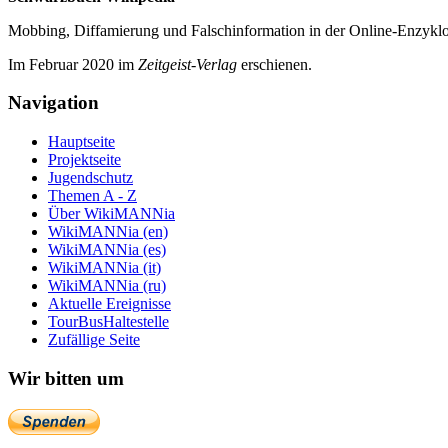
Mobbing, Diffamierung und Falsch­information in der Online-Enzyklo­
Im Februar 2020 im
Zeit­geist-Verlag
erschienen.
Navigation
Hauptseite
Projektseite
Jugendschutz
Themen A - Z
Über WikiMANNia
WikiMANNia (en)
WikiMANNia (es)
WikiMANNia (it)
WikiMANNia (ru)
Aktuelle Ereignisse
TourBusHaltestelle
Zufällige Seite
Wir bitten um