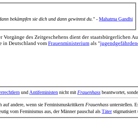
, dann bekämpfen sie dich und dann gewinnst du."
-
Mahatma Gandhi
Vorgänge des Zeitgeschehens dient der staats­bürgerlichen Aufk
e in Deutschland vom
Frauen­ministerium
als "
jugend­gefährden
rrechtlern
und
Antifeministen
nicht mit
Frauenhass
beantwortet, sond
h auf andere, wenn sie Feminismuskritikern
Frauenhass
unterstellen. 
eutig vom Feminismus aus, der Männer pauschal als
Täter
stigmatisiert