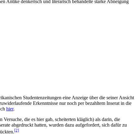
chen Antike denkerisch und literarisch behandelte starke Abneigung
kanischen Studenten­zeitungen eine Anzeige über die seiner Ansicht
zuwiderlaufende Erkenntnisse nur noch per bezahltem Inserat in die
uch
hier
.
rsuche, die es hier gab, scheiterten kläglich) als darin, die
rate abgedruckt hatten, wurden dazu aufgefordert, sich dafür zu
[2]
rückten.