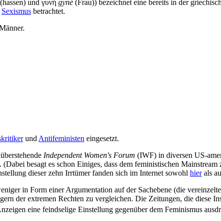
(hassen) und γυνή
gyné
(Frau)) bezeichnet eine bereits in der griechis
n
Sexismus
betrachtet.
 Männer.
ritiker
und
Antifeministen
eingesetzt.
nüberstehende
Independent Women's Forum
(IWF) in diversen US-ameri
. (Dabei besagt es schon Einiges, dass dem feministischen Mainstream 
ellung dieser zehn Irrtümer fanden sich im Internet sowohl
hier
als a
ger in Form einer Argumentation auf der Sachebene (die vereinzelten Ve
rn der extremen Rechten zu vergleichen. Die Zeitungen, die diese Inse
e Anzeigen eine feindselige Einstellung gegenüber dem Feminismus ausd