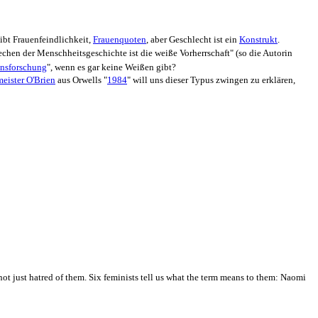
gibt
Frauen­feindlichkeit
,
Frauenquoten
, aber Geschlecht ist ein
Konstrukt
.
echen der Menschheits­geschichte ist die weiße Vorherrschaft" (so die Autorin
ns­forschung
", wenn es gar keine Weißen gibt?
meister O'Brien
aus Orwells "
1984
" will uns dieser Typus zwingen zu erklären,
not just hatred of them. Six feminists tell us what the term means to them: Naomi