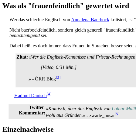
Was als "frauenfeindlich" gewertet wird
Wer das schlechte Englisch von
Annalena Baerbock
kritisiert, ist
Nicht baerbockfeindlich, sondern gleich generell "frauenfeindli
benachteiligend
sei.
Dabei heißt es doch immer, dass Frauen in Sprachen besser seien 
Zitat:
«Wer die Englisch-Kenntnisse und Friseur-Rechnungen v
[Video, 0:31 Min.]
[3]
»
- ÖRR Blog
[4]
–
Hadmut Danisch
Twitter-
«Komisch, über das Englisch von
Lothar Matt
Kommentar:
[5]
wohl aus Gründen.»
- zwarte_husar
Einzelnachweise