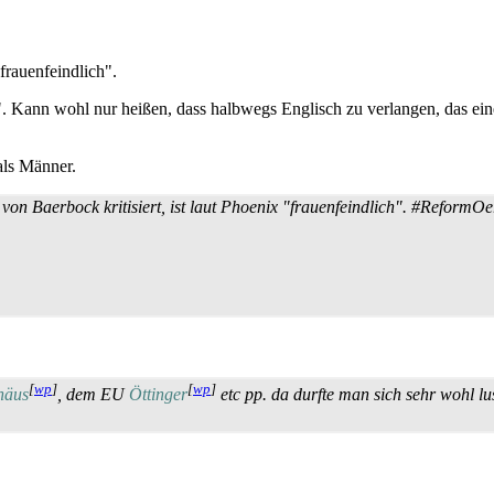
 "frauenfeindlich".
ch". Kann wohl nur heißen, dass halbwegs Englisch zu verlangen, das e
als Männer.
on Baerbock kritisiert, ist laut Phoenix "frauenfeindlich". #ReformO
[
wp
]
[
wp
]
häus
, dem EU
Öttinger
etc pp. da durfte man sich sehr wohl l