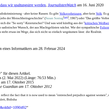
dass wir spaltungsirre werden
,
JournalistenWatch
am 16. Juni 2020
diskriminierung - aber keine Rassen. Es gibt
Volksverhetzung
, aber kein
Volk
. Es 
[
wp
]
rebs der Menschheits­geschichte" (
Susan Sontag
, 1967) oder "Das größte Verbr
ich die "So sorry"-Knierutscher? Und was wird künftig aus der "
kritischen Weißsei
ich sadistischer Wunsch, der aus Macht­gelüsten wächst. Wie der sympathische
Folter
 steht etwas im Wege, das sich nicht so einfach wegräumen lässt: die Realität.
en eines Informatikers am 28. Februar 2024
für diesen Artikel.
(2. Mai 2022) (Länge: 76:53 Min.)
am 17. Oktober 2015
e Guardian am 17. Oktober 2012
reflect the fact that it is now used to mean "entrenched prejudice against women", 
lett, Bidisha
nie&oldid=1090492
“