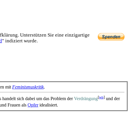
lärung. Unterstützen Sie eine einzig­artige
d
" indiziert wurde.
ern mit
Feminismuskritik
.
[
wp
]
Es handelt sich dabei um das Problem der
Verdrängung
und der
 und Frauen als
Opfer
idealisiert.