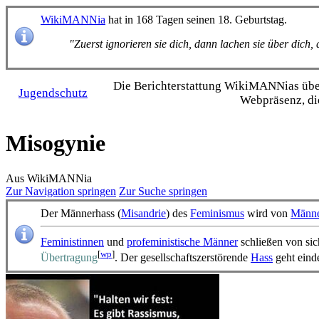
WikiMANNia
hat in 168 Tagen seinen 18. Geburtstag.
"Zuerst ignorieren sie dich, dann lachen sie über dich
Die Bericht­erstattung WikiMANNias über 
Jugendschutz
Webpräsenz, di
Misogynie
Aus WikiMANNia
Zur Navigation springen
Zur Suche springen
Der Männerhass (
Misandrie
) des
Feminismus
wird von
Männe
Feministinnen
und
profeministische Männer
schließen von sic
[
wp
]
Übertragung
. Der gesellschafts­zerstörende
Hass
geht eind