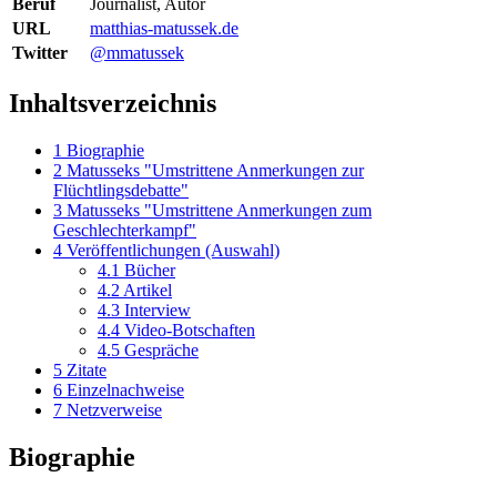
Beruf
Journalist, Autor
URL
matthias-matussek.de
Twitter
@mmatussek
Inhaltsverzeichnis
1
Biographie
2
Matusseks "Umstrittene Anmerkungen zur
Flüchtlingsdebatte"
3
Matusseks "Umstrittene Anmerkungen zum
Geschlechterkampf"
4
Veröffentlichungen (Auswahl)
4.1
Bücher
4.2
Artikel
4.3
Interview
4.4
Video-Botschaften
4.5
Gespräche
5
Zitate
6
Einzelnachweise
7
Netzverweise
Biographie