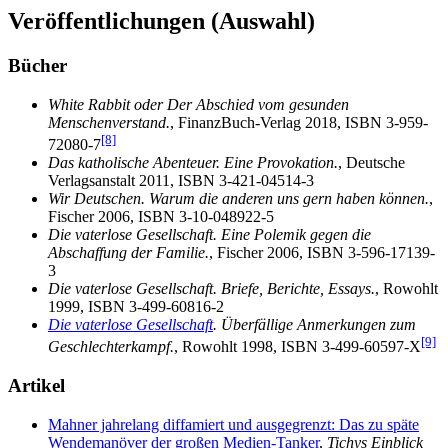
Veröffentlichungen (Auswahl)
Bücher
White Rabbit oder Der Abschied vom gesunden
Menschenverstand.
, FinanzBuch-Verlag 2018, ISBN 3-959-
[8]
72080-7
Das katholische Abenteuer. Eine Provokation.
, Deutsche
Verlagsanstalt 2011, ISBN 3-421-04514-3
Wir Deutschen. Warum die anderen uns gern haben können.
,
Fischer 2006, ISBN 3-10-048922-5
Die vaterlose Gesellschaft. Eine Polemik gegen die
Abschaffung der Familie.
, Fischer 2006, ISBN 3-596-17139-
3
Die vaterlose Gesellschaft. Briefe, Berichte, Essays.
, Rowohlt
1999, ISBN 3-499-60816-2
Die vaterlose Gesellschaft
. Überfällige Anmerkungen zum
[9]
Geschlechterkampf.
, Rowohlt 1998, ISBN 3-499-60597-X
Artikel
Mahner jahrelang diffamiert und ausgegrenzt: Das zu späte
Wendemanöver der großen Medien-Tanker
,
Tichys Einblick