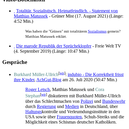
Totalitär. Sozialistisch. Heimatfeindlich. - Statement von
Matthias Matussek
- Grüner Mist (17. August 2021) (Länge:
4:52 Min.)
Was haben die "Grünen" mit totalitärem
Sozialismus
gemein?
Matthias Matussek erklärt.
Die marode Republik der Sprücheklopfer
- Freie Welt TV
(4. September 2019) (Länge: 10:47 Min.)
Gespräche
[
wp
]
Burkhard Müller-Ullrich
:
indubio - Die Korrektheit frisst
ihre Kinder
,
AchGut-Blog
am 26. Juli 2020 (50:47 Min.)
Roger Letsch
, Matthias Matussek und
Cora
[
wp
]
Stephan
diskutieren mit Burkhard Müller-Ullrich
über das Schlecht­machen von
Polizei
und
Bundeswehr
durch
Regierung
und
Medien
in Deutschland, über
Haltungs
­kontrolle und Verleumdungs­institute in den
USA sowie über
Frauenquoten
, Schuh-Streiks und die
Möglichkeit eines Schismas deutscher Katholiken.