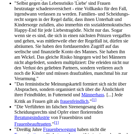
"Selbst gegen das Lebensrisiko 'Liebe' sind Frauen
heutzutage schadens­versichert - eine Vollkasko für den Fall,
irgendwann verlassen zu werden. Familien- und Scheidungs­
recht sorgen in der Regel dafür, dass ihnen Unterhalt und
Kindersorge zufallen, also immerhin ein sozial­demo­kratisches
Happy-End für jede Liebes­tragödie. Nicht nur das. Sogar
wenn sie es sind, die sich in einen nächsten Prinzen vergaffen
und gehen, was mittlerweile eher der Regelfall ist, dürfen sie
abräumen. Sie haben den fortdauernden Zugriff auf das
seelische und finanzielle Konto des Mannes. Sie haben ihn
am Wickel. Das gleiche Risiko hingegen wird bei Männern
nicht abgefedert, sondern multipliziert: Die erleiden nicht nur
den Verlust des geliebten Partners, sondern verlieren auch
noch die Kinder und müssen draufzahlen, manchmal bis zur
Verarmung."
"Das feministische Meinungskartell formiert sich nicht über
Absprachen, sondern organisiert sich über die Ähnlichkeit
ihrer Feindbilder, in Futterneid und
Männerhass
. [...] Jede
[1]
Kritik an Frauen gilt als
frauenfeindlich
."
"Die Verführten im falschen Sirenengesang des
Scheidungsrechts sind Opfer einer florierenden
Beratungsindustrie
von Frauenbüros und
[1]
Frauenbeauftragten
."
"Dreißig Jahre
Frauenbewegung
haben nicht die