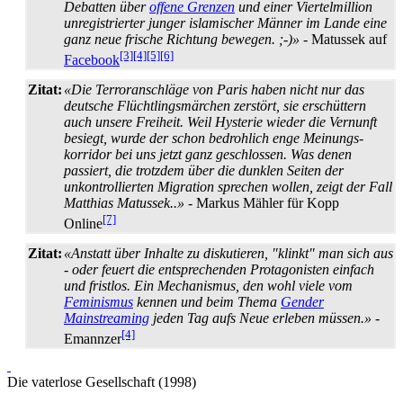
Debatten über
offene Grenzen
und einer Viertelmillion
unregistrierter junger islamischer Männer im Lande eine
ganz neue frische Richtung bewegen. ;-)»
- Matussek auf
[3]
[4]
[5]
[6]
Facebook
Zitat:
«Die Terroranschläge von Paris haben nicht nur das
deutsche Flüchtlingsmärchen zerstört, sie erschüttern
auch unsere Freiheit. Weil Hysterie wieder die Vernunft
besiegt, wurde der schon bedrohlich enge Meinungs­
korridor bei uns jetzt ganz geschlossen. Was denen
passiert, die trotzdem über die dunklen Seiten der
unkontrollierten Migration sprechen wollen, zeigt der Fall
Matthias Matussek..»
- Markus Mähler für Kopp
[7]
Online
Zitat:
«Anstatt über Inhalte zu diskutieren, "klinkt" man sich aus
- oder feuert die entsprechenden Protagonisten einfach
und fristlos. Ein Mechanismus, den wohl viele vom
Feminismus
kennen und beim Thema
Gender
Mainstreaming
jeden Tag aufs Neue erleben müssen.»
-
[4]
Emannzer
Die vaterlose Gesellschaft (1998)