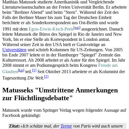
Matthias Matussek studierte Amerikanistik und Vergleichende
Literatur­wissen­schaften an der Freien Universität Berlin. Er arbeitete
beim "Berliner Abend" und beim "Stern". Während der Zeit des
Falls der Berliner Mauer bis zum Tag der Deutschen Einheit
berichtete er als Sonder­korrespondent aus Ost-Berlin und wurde
[
wp
]
1991 mit dem
Egon-Erwin-Kisch-Preis
ausgezeichnet. Danach
leitete Matussek die Büros des Spiegel in Rio de Janeiro und New
York, bis er eine Stelle als Korrespondent in London antrat.
Während seiner Zeit in den USA hielt er Gastvorträge an
Universitäten
und schrieb Kolumnen für US-Zeitungen. Von 2005
bis Ende 2007 leitete er in der Hamburger "Spiegel" Zentrale das
Kulturressort. Ab 2008 arbeitet er als Autor für den Spiegel. Im Jahr
2008 nimmt er am Podiums­gespräch beim Kongress
Freude am
[
kp
]
[1]
Glauben
teil.
Seit Oktober 2013 arbeitete er als Kolumnist der
[2]
Tageszeitung
Die Welt
.
Matusseks "Umstrittene Anmerkungen
zur Flüchtlingsdebatte"
Matussek wurde vom Springer Verlag wegen folgender Aussage auf
Facebook gekündigt:
Zitat:
«Ich schätze mal, der
Terror
von Paris wird auch unsere