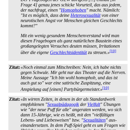
Frage 4] genau jenes schicke Vorurteil, das aus jedem,
der nachfragt, einen "
Homophoben
" macht. Nämlich:
"Ist es möglich, dass deine
Heterosexualität
von einer
neurotischen Angst vor Menschen gleichen Geschlechts
kommt?"
Mit ein wenig gesundem Menschenverstand wird man
diesen Fragebogen als ganz natürlichen Baustein eines
großangelegten Versuches deuten müssen, Irritationen
[10]
über die eigene
Geschlechtsidentität
zu streuen.»
Zitat:
«Noch einmal zum Mitschreiben: Nein, ich habe nichts
gegen Schwule. Mir geht nur das Theater auf die Nerven.
Meine Aussage "Ich bin wohl homophob, und das ist
auch gut so" war eine satirische Zuspitzung, eine
[10]
Anspielung auf [einen] Partybürgermeister.»
Zitat:
«In wirren Zeiten, in denen in der als Standardwerk
empfohlenen "
Sexualpädagogik
der
Vielfalt
" Übungen
wie "der neue Puff für alle" angeraten werden, wo sich
dann 15-Jährige, wie es heißt, mit den "vielfältigen
Lebens- und Liebes­weisen" bzw. "
Sexualitäten
" aus­
einander­setzen. In dem Puff-Spiel geht es um Fragen wie