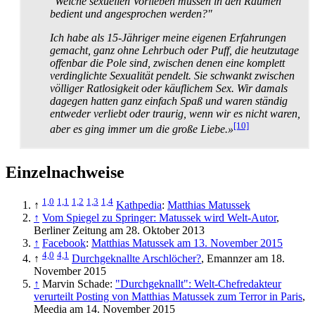
"Welche sexuellen Vorlieben müssen in den Räumen
bedient und angesprochen werden?"
Ich habe als 15-Jähriger meine eigenen Erfahrungen
gemacht, ganz ohne Lehrbuch oder Puff, die heutzutage
offenbar die Pole sind, zwischen denen eine komplett
verdinglichte Sexualität pendelt. Sie schwankt zwischen
völliger Ratlosigkeit oder käuflichem Sex. Wir damals
dagegen hatten ganz einfach Spaß und waren ständig
entweder verliebt oder traurig, wenn wir es nicht waren,
[10]
aber es ging immer um die große Liebe.»
Einzelnachweise
1,0
1,1
1,2
1,3
1,4
↑
Kathpedia
:
Matthias Matussek
↑
Vom Spiegel zu Springer: Matussek wird Welt-Autor
,
Berliner Zeitung am 28. Oktober 2013
↑
Facebook
:
Matthias Matussek am 13. November 2015
4,0
4,1
↑
Durchgeknallte Arschlöcher?
, Emannzer am 18.
November 2015
↑
Marvin Schade:
"Durchgeknallt": Welt-Chefredakteur
verurteilt Posting von Matthias Matussek zum Terror in Paris
,
Meedia am 14. November 2015