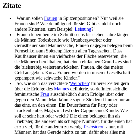
Zitate
"Warum sollen
Frauen
in Spitzenpositionen? Nur weil sie
Frauen sind? Wie demütigend für sie! Gibt es nicht noch
andere Kriterien, zum Beispiel:
Leistung
?"
"Frauen leben heute im Schnitt sechs bis sieben Jahre länger
als Männer. Todesberufe wie Uran­berg­werker oder
Gerüstbauer sind Männersache, Frauen dagegen belegen beim
Fernsehkonsum Spitzenplätze zu allen Tageszeiten. Dass
Kaufhäuser ihnen ein vielfaches der Fläche reservieren, die
sie Männern bereithalten, hat einen einfachen Grund - es sind
die 'zielstrebig weiterentwickelten' Frauen, die das meiste
Geld ausgeben. Kurz: Frauen werden in unserer Gesellschaft
gepampert wie schwache Kinder."
"So, wie sich das verachtete '
Weibchen
' früherer Zeiten gern
über die Erfolge des
Mannes
definierte, so definiert sich die
feministische
Frau
ausschließlich durch Erfolge über oder
gegen den Mann. Man könnte sagen: Sie denkt immer nur an
das eine, an den einen. Ein Dauerthema für Party oder
Trockenhaube, Magazin-Test oder Cappuccino-Runde. Wie
soll er sein: hart oder weich? Die einen beklagen ihn als
Triebtäter, die anderen als schlappe Nummer, für die einen hat
er zu viel, für die anderen zu wenig
Testosteron
- nur, mit
Männern hat das Gerede nichts zu tun, dafür aber alles mit