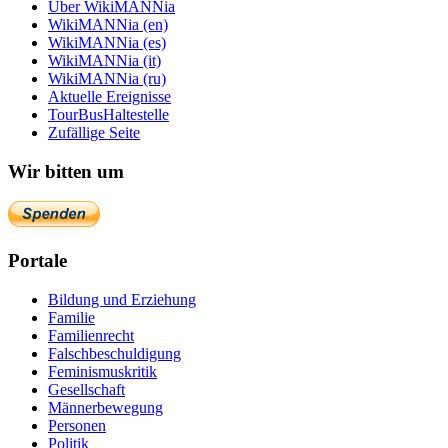
Über WikiMANNia
WikiMANNia (en)
WikiMANNia (es)
WikiMANNia (it)
WikiMANNia (ru)
Aktuelle Ereignisse
TourBusHaltestelle
Zufällige Seite
Wir bitten um
Portale
Bildung und Erziehung
Familie
Familienrecht
Falschbeschuldigung
Feminismuskritik
Gesellschaft
Männerbewegung
Personen
Politik