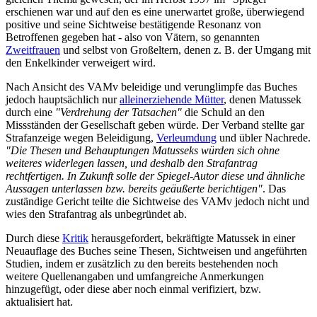
erschienen war und auf den es eine unerwartet große, überwiegend
positive und seine Sichtweise bestätigende Resonanz von
Betroffenen gegeben hat - also von Vätern, so genannten
Zweitfrauen
und selbst von Großeltern, denen z. B. der Umgang mit
den Enkel­kinder verweigert wird.
Nach Ansicht des VAMv beleidige und verunglimpfe das Buches
jedoch hauptsächlich nur
allein­erziehende Mütter
, denen Matussek
durch eine
"Verdrehung der Tatsachen"
die Schuld an den
Missständen der Gesellschaft geben würde. Der Verband stellte gar
Strafanzeige wegen Beleidigung,
Verleumdung
und übler Nachrede.
"Die Thesen und Behauptungen Matusseks würden sich ohne
weiteres widerlegen lassen, und deshalb den Strafantrag
rechtfertigen. In Zukunft solle der Spiegel-Autor diese und ähnliche
Aussagen unterlassen bzw. bereits geäußerte berichtigen"
. Das
zuständige Gericht teilte die Sichtweise des VAMv jedoch nicht und
wies den Strafantrag als unbegründet ab.
Durch diese
Kritik
herausgefordert, bekräftigte Matussek in einer
Neuauflage des Buches seine Thesen, Sichtweisen und angeführten
Studien, indem er zusätzlich zu den bereits bestehenden noch
weitere Quellenangaben und umfangreiche Anmerkungen
hinzugefügt, oder diese aber noch einmal verifiziert, bzw.
aktualisiert hat.