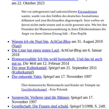
am 22. Oktober 2023
Wer vor unbegrenzter und unkontrollierter
Einwanderung
warnte, wurde von den Größen des deutschen Journalismus
diffamiert und zum Rechtsaußen abgestempelt. Jetzt wollen sie
davon nichts mehr wissen und es nicht gewesen sein. Wie bei den
Freunden der Massen­zuwanderung in ihren Elfenbein­türmen die
Angst vor ihren Gästen Einzug hält. - Eine Replik
Warum ich ein Nazi bin
,
AchGut-Blog
am 31. August 2019
(
Nazi
)
Die Lüge hat einen guten Lauf
,
AchGut-Blog
am 6. Januar
2018
Homosexualität: Ich bin wohl homophob. Und das ist auch
gut so
,
Die Welt
am 12. Februar 2014
Der neue Kulturkampf
,
Spiegel
am 21. September 2011
(
Kulturkampf
)
Der entsorgte Vater
,
Spiegel
am 17. November 1997
Über feministische Muttermacht und Kinder als Trümpfe im
Geschlechterkampf
. - Eine Polemik
Sorgerecht: Verlierer sind die Männer
,
Spiegel
am 17.
November 1997
Gesellschaft: Die Frauen sind schuld
,
Spiegel
5/1998, S. 24ff.