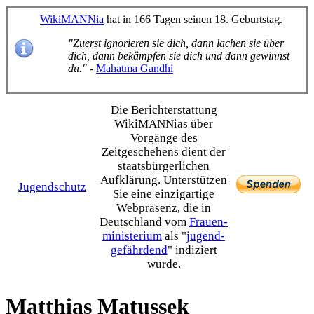
WikiMANNia
hat in 166 Tagen seinen 18. Geburtstag.
"Zuerst ignorieren sie dich, dann lachen sie über
dich, dann bekämpfen sie dich und dann gewinnst
du."
-
Mahatma Gandhi
Die Bericht­erstattung
WikiMANNias über
Vorgänge des
Zeitgeschehens dient der
staats­bürgerlichen
Aufklärung. Unterstützen
Jugendschutz
Sie eine einzig­artige
Webpräsenz, die in
Deutschland vom
Frauen­
ministerium
als "
jugend­
gefährdend
" indiziert
wurde.
Matthias Matussek