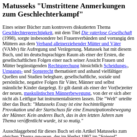
Matusseks "Umstrittene Anmerkungen
zum Geschlechterkampf"
Eines seiner Bücher zum kontrovers diskutierten Thema
Geschlechtergerechtigkeit
, mit dem Titel
Die vaterlose Gesellschaft
(1998), sorgte insbesondere bei Frauenverbänden und vorrangig den
Müttern aus dem
Verband alleinerziehender Mütter und Väter
(VAMv) für Aufregung und Verärgerung. Matussek hat mit diesem
Buch, und im deutschsprachigen Raum als einer der Ersten, die
gesellschaftlichen Folgen einer nach seiner Ansicht Frauen und
Mütter begünstigenden
Rechtsprechung
hinsichtlich
Scheidungs-
,
Umgangs-
und
Sorgerecht
thematisiert und anhand vielfältiger
Quellen und Studien belegbare, gesellschaftliche, soziale und
persönliche, negative Folgen für Väter, Männer und selbst
männliche Kinder dargelegt. Er gilt damit als einer der Vor(be)reiter
der neuen,
maskulistischen Männer­bewegung
, von der er sich aber
nicht als Leitfigur hat instrumentalisieren lassen. Die "Welt" urteilte
über das Buch:
"Matusseks Essay ist eine hochintelligente
Provokation und der Startschuss für eine Emanzipations­bewegung
der Männer. Kein anderes Buch, das in den letzten Jahren zum
Thema veröffentlicht wurde, ist so mutig."
Ausschlaggebend für dieses Buch sei ein Artikel Matusseks zum
gleichen Thema gewesen, der im Herbst 1997 im "Spiegel"