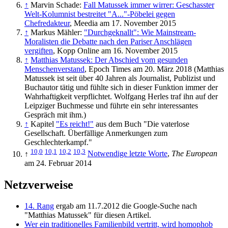
↑
Marvin Schade:
Fall Matussek immer wirrer: Geschasster
Welt-Kolumnist bestreitet "A..."-Pöbelei gegen
Chefredakteur
, Meedia am 17. November 2015
↑
Markus Mähler:
"Durchgeknallt": Wie Mainstream-
Moralisten die Debatte nach den Pariser Anschlägen
vergiften
, Kopp Online am 16. November 2015
↑
Matthias Matussek: Der Abschied vom gesunden
Menschenverstand
, Epoch Times am 20. März 2018 (Matthias
Matussek ist seit über 40 Jahren als Journalist, Publizist und
Buchautor tätig und fühlte sich in dieser Funktion immer der
Wahrhaftigkeit verpflichtet. Wolfgang Herles traf ihn auf der
Leipziger Buchmesse und führte ein sehr interessantes
Gespräch mit ihm.)
↑
Kapitel
"Es reicht!"
aus dem Buch "Die vaterlose
Gesellschaft. Überfällige Anmerkungen zum
Geschlechterkampf."
10,0
10,1
10,2
10,3
↑
Notwendige letzte Worte
,
The European
am 24. Februar 2014
Netzverweise
14. Rang
ergab am 11.7.2012 die Google-Suche nach
"Matthias Matussek" für diesen Artikel.
Wer ein traditionelles Familienbild vertritt, wird homophob