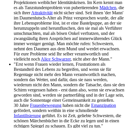
Projektionen weiblicher Identitäts­krisen. Im Kern kennt man
es als Tanz­stunden­problem von pubertierenden
Mädchen
, die
sich ihrer
Attraktivität
nicht sicher sind. Seit ihnen 'der Mann'
im Daumen­lutsch-Alter als Prinz versprochen wurde, der alle
ihre Lebens­probleme löst, ist er eine Bastelpuppe, an der sie
herum­zuppeln und herum­fluschen, den sie mal als Verführer
umschmachten, mal als bösen Onkel verfratzen, und der
zwangsläufig ihren Ansprüchen auf immer­währendes Glück
immer weniger genügt. Man möchte rufen: Schwestern,
nehmt den Daumen aus dem Mund und werdet erwachsen.
Für eure Probleme seid Ihr selber verantwortlich und
vielleicht noch
Alice Schwarzer
, nicht aber der Mann."
"Erst wenn Frauen wieder lernen, Frustrationen als
Bestandteil des Lebens zu begreifen, und wenn sie für
Regentage nicht mehr den Mann verantwortlich machen,
sondern das Wetter, und dafür, dass sie nass werden,
wiederum nicht den Mann, sondern die Tatsache, dass sie den
Schirm vergessen haben - erst dann also, wenn sie erwachsen
geworden sind, werden sie partnerfähig und in der Lage sein,
auch die Sonnentage einer Gemeinsamkeit zu genießen.
30 Jahre
Frauenbewegung
haben nicht die
Emanzipation
gefördert, sondern weithin in eine schmollende
Infantilisierung
geführt. Es ist Zeit, geliebte Schwestern, die
schönen Märchenbücher in die Ecke zu legen und in einen
richtigen Spiegel zu schauen. Es gibt viel zu tun."