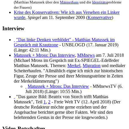
(Matthias Matussek über den
Männerhass
und die
Identitäts
­probleme
der Frauen)
Krise des Konservativen: Wie ich aus Versehen ein Linker
wurde
,
Spiegel
am 11. September 2009 (
Konservative
)
Interview
"Das linke Denken verblödet" - Matthias Matussek im
Gespräch mit Krautzone
- UNBLOGD (17. Januar 2019)
(Länge: 42:11 Min.)
Matussek + Mross: Das Interview
,
MMnews
am 7. Juli 2018
(Michael Mross im Gespräch mit Ex-SPIEGEL-Edelfeder
Matthias Matussek. Themen:
Merkel
,
Migration
und medialer
Scheiter­haufen. "Allmählich eigne ich mich zur historischen
Figur, Zeuge der Presse und ihrer Meinungs­ströme in Zeiten
der Merkel­dämmerung")
Matussek + Mross: Das Interview
- MMnewsTV (6.
Juli 2018) (Länge: 10:55 Min.)
"Das ganze Bild: Beatrix von Storch trifft Matthias
Matussek", Teil
1
,
2
- Freie Welt TV (12. April 2018) (Der
deutsche Redakteur möchte gerne erziehen und der
Angelsachse berichtet gerne über Fakten. Wir sind den
belehrenden Gestus in der Presse nie los­geworden.)
Video-Botschaften