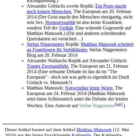
Richtigstellung.)
Alexander Görlachs zweite Replik:
Ein Penis macht
noch keinen Menschen
, The European am 20. Februar
2014 (Der Geist macht den Menschen einzigartig, nicht
sein Sex.
Homosexualität
ist also keine Krankheit,
sondern Teil der
Vielfalt
. Eine wütende Gegenrede auf
Matthias Matussek.) (Dir und anderen schreibenden
Querulanten sei versichert ...)
Stefan Niggemeiers
Replik:
Matthias Matussek scheitert
an Fragebogen für Siebtklässler
, Stefan Niggemeiers
Blog am 20. Februar 2014
Alexander Wallaschs Replik auf Alexander Görlach:
Trauter Zweisamfight
, The European am 21. Februar
2014 (Eine seltsame Debatte ist das da im "The
European" - doch um was geht es eigentlich im Duell
Görlach vs. Matussek?)
Matthias Matussek:
Notwendige letzte Worte
, The
European am 24. Februar 2014 (Matthias Matussek
setzt einen Schlussstrich unter die Debatte der letzten
[
wp
]
Wochen. Eine Antwort auf
Stefan Niggemeier
.)
Dieser Artikel basiert auf dem Artikel
Matthias Matussek
(12. Mai
2010) aus der freien Enzyklopädie
Kathpedia
. Der Kathpedia-