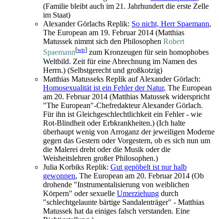
(Familie bleibt auch im 21. Jahrhundert die erste Zelle
im Staat)
Alexander Görlachs Replik:
So nicht, Herr Spaemann
,
The European am 19. Februar 2014 (Matthias
Matussek nimmt sich den Philosophen
Robert
[
wp
]
Spaemann
zum Kronzeugen für sein homophobes
Weltbild. Zeit für eine Abrechnung im Namen des
Herrn.) (Selbstgerecht und großkotzig)
Matthias Matusseks Replik auf Alexander Görlach:
Homosexualität ist ein Fehler der Natur
, The European
am 20. Februar 2014 (Matthias Matussek widerspricht
"The European"-Chefredakteur Alexander Görlach.
Für ihn ist Gleich­geschlechtlichkeit ein Fehler - wie
Rot-Blindheit oder Erbkrankheiten.) (Ich halte
überhaupt wenig von Arroganz der jeweiligen Moderne
gegen das Gestern oder Vorgestern, ob es sich nun um
die Malerei dreht oder die Musik oder die
Weisheitslehren großer Philosophen.)
Julia Korbiks Replik:
Gut gepöbelt ist nur halb
gewonnen
, The European am 20. Februar 2014 (Ob
drohende "Instrumentalisierung von weiblichen
Körpern" oder sexuelle
Umerziehung
durch
"schlechtgelaunte bärtige Sandalenträger" - Matthias
Matussek hat da einiges falsch verstanden. Eine