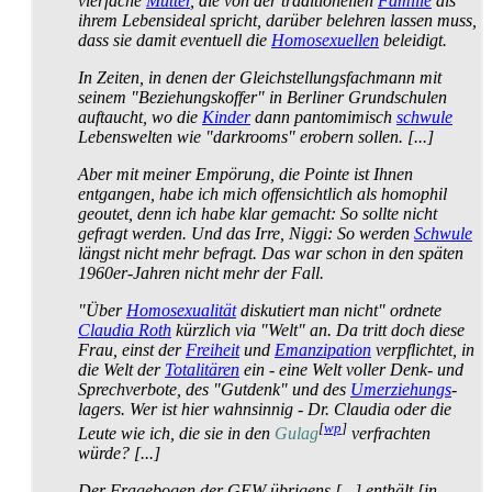
vierfache
Mutter
, die von der traditionellen
Familie
als
ihrem Lebensideal spricht, darüber belehren lassen muss,
dass sie damit eventuell die
Homosexuellen
beleidigt.
In Zeiten, in denen der Gleich­stellungs­fachmann mit
seinem "Beziehungs­koffer" in Berliner Grundschulen
auftaucht, wo die
Kinder
dann pantomimisch
schwule
Lebens­welten wie "darkrooms" erobern sollen. [...]
Aber mit meiner Empörung, die Pointe ist Ihnen
entgangen, habe ich mich offensichtlich als homophil
geoutet, denn ich habe klar gemacht: So sollte nicht
gefragt werden. Und das Irre, Niggi: So werden
Schwule
längst nicht mehr befragt. Das war schon in den späten
1960er-Jahren nicht mehr der Fall.
"Über
Homosexualität
diskutiert man nicht" ordnete
Claudia Roth
kürzlich via "Welt" an. Da tritt doch diese
Frau, einst der
Freiheit
und
Emanzipation
verpflichtet, in
die Welt der
Totalitären
ein - eine Welt voller Denk- und
Sprech­verbote, des "Gutdenk" und des
Umerziehungs
­
lagers. Wer ist hier wahnsinnig - Dr. Claudia oder die
[
wp
]
Leute wie ich, die sie in den
Gulag
verfrachten
würde? [...]
Der Fragebogen der GEW übrigens [...] enthält [in