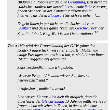
Bildung ein Popanz ist; die gute
Gesinnung
, jetzt nicht die
völkische, sondern der derzeit herrschende
linke
Konsens,
finden Sie eher "in der Kommentar­diskussion im
Internet", als deren
Blockwart
Sie sich verstehen. [...]
Es geht Ihnen ja gar nicht um die Sache, oder um
"
Kultur
" und dieses ganze "verquere
Geschwurbel
" der
[10]
Zeit. Ihr Job als Blog-Wart ist die Denunziation.»
Zitat:
«Mir wird der Fragenkatalog der GEW (ohne den
Kontext) zugeschickt von einer empörten Mutter, die
einige Passagen unterstrichen hat, es sind die von Ihnen
[Stefan Niggemeier] genannten.
Selbstverständlich habe ich gestutzt.
Als erste Frage: "Ab wann wissen Sie, dass sie
heterosexuell sind?"
"Unfassbar", mailte ich zurück.
Und wissen Sie was - ich hielt für möglich, dass die
Oberlehrer der
Gleichstellung
13-Jährige mittlerweile so
fragen, denn wir leben in Zeiten, in denen sich eine