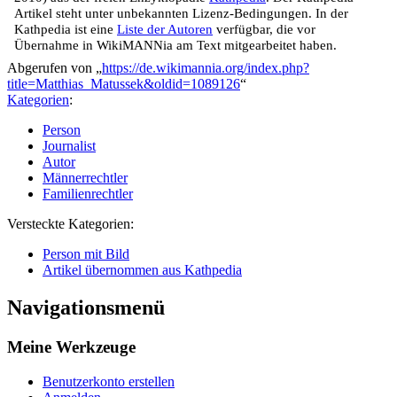
Artikel steht unter unbekannten Lizenz-Bedingungen. In der
Kathpedia ist eine
Liste der Autoren
verfügbar, die vor
Übernahme in WikiMANNia am Text mitgearbeitet haben.
Abgerufen von „
https://de.wikimannia.org/index.php?
title=Matthias_Matussek&oldid=1089126
“
Kategorien
:
Person
Journalist
Autor
Männerrechtler
Familienrechtler
Versteckte Kategorien:
Person mit Bild
Artikel übernommen aus Kathpedia
Navigationsmenü
Meine Werkzeuge
Benutzerkonto erstellen