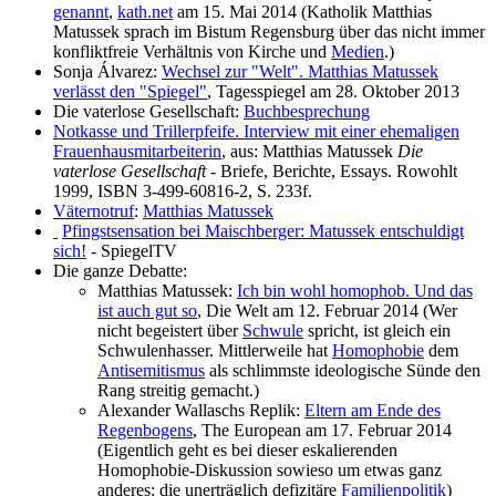
genannt
,
kath.net
am 15. Mai 2014 (Katholik Matthias
Matussek sprach im Bistum Regensburg über das nicht immer
konfliktfreie Verhältnis von Kirche und
Medien
.)
Sonja Álvarez:
Wechsel zur "Welt". Matthias Matussek
verlässt den "Spiegel"
, Tagesspiegel am 28. Oktober 2013
Die vaterlose Gesellschaft:
Buchbesprechung
Notkasse und Trillerpfeife. Interview mit einer ehemaligen
Frauenhausmitarbeiterin
, aus: Matthias Matussek
Die
vaterlose Gesellschaft
- Briefe, Berichte, Essays. Rowohlt
1999, ISBN 3-499-60816-2, S. 233f.
Väternotruf
:
Matthias Matussek
Pfingstsensation bei Maischberger: Matussek entschuldigt
sich!
- SpiegelTV
Die ganze Debatte:
Matthias Matussek:
Ich bin wohl homophob. Und das
ist auch gut so
, Die Welt am 12. Februar 2014 (Wer
nicht begeistert über
Schwule
spricht, ist gleich ein
Schwulen­hasser. Mittlerweile hat
Homophobie
dem
Antisemitismus
als schlimmste ideologische Sünde den
Rang streitig gemacht.)
Alexander Wallaschs Replik:
Eltern am Ende des
Regenbogens
, The European am 17. Februar 2014
(Eigentlich geht es bei dieser eskalierenden
Homophobie-Diskussion sowieso um etwas ganz
anderes: die unerträglich defizitäre
Familienpolitik
)