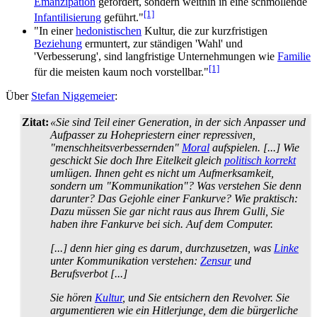
Emanzipation
gefördert, sondern weithin in eine schmollende
[1]
Infantilisierung
geführt."
"In einer
hedonistischen
Kultur, die zur kurzfristigen
Beziehung
ermuntert, zur ständigen 'Wahl' und
'Verbesserung', sind langfristige Unternehmungen wie
Familie
[1]
für die meisten kaum noch vorstellbar."
Über
Stefan Niggemeier
:
Zitat:
«Sie sind Teil einer Generation, in der sich Anpasser und
Aufpasser zu Hohe­priestern einer repressiven,
"menschheits­verbessernden"
Moral
aufspielen. [...] Wie
geschickt Sie doch Ihre Eitelkeit gleich
politisch korrekt
umlügen. Ihnen geht es nicht um Aufmerksamkeit,
sondern um "Kommunikation"? Was verstehen Sie denn
darunter? Das Gejohle einer Fankurve? Wie praktisch:
Dazu müssen Sie gar nicht raus aus Ihrem Gulli, Sie
haben ihre Fankurve bei sich. Auf dem Computer.
[...] denn hier ging es darum, durchzusetzen, was
Linke
unter Kommunikation verstehen:
Zensur
und
Berufsverbot [...]
Sie hören
Kultur
, und Sie entsichern den Revolver. Sie
argumentieren wie ein Hitler­junge, dem die bürgerliche