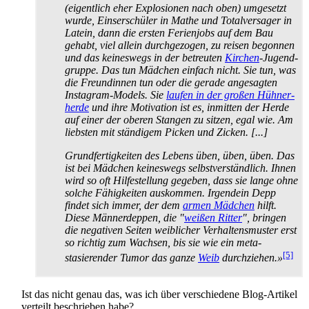
(eigentlich eher Explosionen nach oben) umgesetzt
wurde, Einser­schüler in Mathe und Totalversager in
Latein, dann die ersten Ferienjobs auf dem Bau
gehabt, viel allein durchgezogen, zu reisen begonnen
und das keineswegs in der betreuten
Kirchen
-Jugend­
gruppe. Das tun Mädchen einfach nicht. Sie tun, was
die Freundinnen tun oder die gerade angesagten
Instagram-Models. Sie
laufen in der großen Hühner­
herde
und ihre Motivation ist es, inmitten der Herde
auf einer der oberen Stangen zu sitzen, egal wie. Am
liebsten mit ständigem Picken und Zicken. [...]
Grundfertigkeiten des Lebens üben, üben, üben. Das
ist bei Mädchen keineswegs selbst­verständlich. Ihnen
wird so oft Hilfe­stellung gegeben, dass sie lange ohne
solche Fähigkeiten auskommen. Irgendein Depp
findet sich immer, der dem
armen Mädchen
hilft.
Diese Männer­deppen, die "
weißen Ritter
", bringen
die negativen Seiten weiblicher Verhaltens­muster erst
so richtig zum Wachsen, bis sie wie ein meta­
[5]
stasierender Tumor das ganze
Weib
durchziehen.»
Ist das nicht genau das, was ich über verschiedene Blog-Artikel
verteilt beschrieben habe?