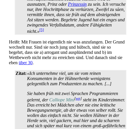
ausnutzen, Prinz oder
Prinzessin
zu sein. Ich versuche
nur, ihre Hochritt­phase zu verkürzen, Zweifel zu säen,
vermittle ihnen, dass sie früh auf dem absteigenden
Ast sitzen werden. Begehrte Jugend hat ein enges und
zwingendes Verfallsdatum, andere Fähigkeiten
[5]
nicht.»
Heißt: Mit Frauen ist eigentlich nie was anzufangen. Der Grund
wechselt nur. Sind sie noch jung und hübsch, sind sie so
begehrt, dass sie a) arrogant und aus­plündernd und b) im
Wettbewerb nicht mehr zu erreichen sind. Und danach sind sie
eben
über 30
.
Zitat:
«Ich unternehme viel, um sie vom reinen
Konsumenten in der Hühnerherde wenigstens
gelegentlich zum Produzenten zu machen. [...]
Sie haben früh mit zwei Sprachen Programmieren
[
wp
]
gelernt, der
Calliope Mini
steht im Kinderzimmer.
Das erreicht bei Mädchen aber nie eine kritische
Bewegungs­energie, ab der etwas von selber rollt. Sie
wollen das einfach nicht. Sie wollen Hühner in der
Herde sein, viel gackern, mal hier und da scharren
und sich später mal kurz von einem groß-gefährlichen