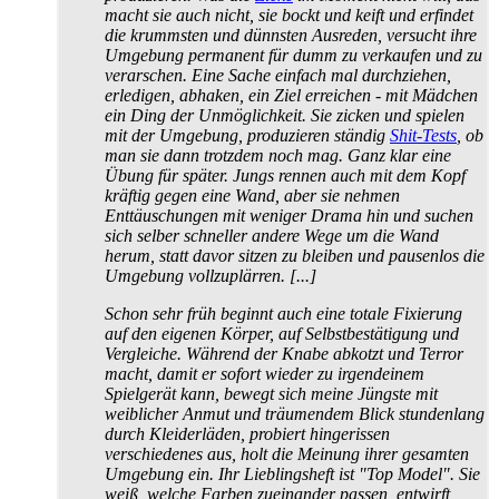
macht sie auch nicht, sie bockt und keift und erfindet
die krummsten und dünnsten Ausreden, versucht ihre
Umgebung permanent für dumm zu verkaufen und zu
verarschen. Eine Sache einfach mal durchziehen,
erledigen, abhaken, ein Ziel erreichen - mit Mädchen
ein Ding der Unmöglichkeit. Sie zicken und spielen
mit der Umgebung, produzieren ständig
Shit-Tests
, ob
man sie dann trotzdem noch mag. Ganz klar eine
Übung für später. Jungs rennen auch mit dem Kopf
kräftig gegen eine Wand, aber sie nehmen
Enttäuschungen mit weniger Drama hin und suchen
sich selber schneller andere Wege um die Wand
herum, statt davor sitzen zu bleiben und pausenlos die
Umgebung vollzuplärren. [...]
Schon sehr früh beginnt auch eine totale Fixierung
auf den eigenen Körper, auf Selbst­bestätigung und
Vergleiche. Während der Knabe abkotzt und Terror
macht, damit er sofort wieder zu irgendeinem
Spielgerät kann, bewegt sich meine Jüngste mit
weiblicher Anmut und träumendem Blick stundenlang
durch Kleider­läden, probiert hingerissen
verschiedenes aus, holt die Meinung ihrer gesamten
Umgebung ein. Ihr Lieblings­heft ist "Top Model". Sie
weiß, welche Farben zueinander passen, entwirft