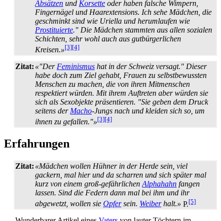
Absätzen
und
Korsette
oder haben falsche Wimpern,
Fingernägel und Haar­extensions. Ich sehe Mädchen, die
geschminkt sind wie Uriella und herumlaufen wie
Prostituierte
." Die Mädchen stammten aus allen sozialen
Schichten, sehr wohl auch aus gut­bürgerlichen
[3]
[4]
Kreisen.»
Zitat:
«"Der
Feminismus
hat in der Schweiz versagt." Dieser
habe doch zum Ziel gehabt, Frauen zu selbst­bewussten
Menschen zu machen, die von ihren Mitmenschen
respektiert würden. Mit ihrem Auftreten aber würden sie
sich als Sex­objekte präsentieren. "Sie geben dem Druck
seitens der
Macho
-Jungs nach und kleiden sich so, um
[3]
[4]
ihnen zu gefallen."»
Erfahrungen
Zitat:
«Mädchen wollen Hühner in der Herde sein, viel
gackern, mal hier und da scharren und sich später mal
kurz von einem groß-gefährlichen
Alphahahn
fangen
lassen. Sind die Federn dann mal bei ihm und ihr
[5]
abgewetzt, wollen sie
Opfer
sein.
Weiber
halt.»
P.
Wunderbarer Artikel eines
Vaters
von lauter Töchtern im