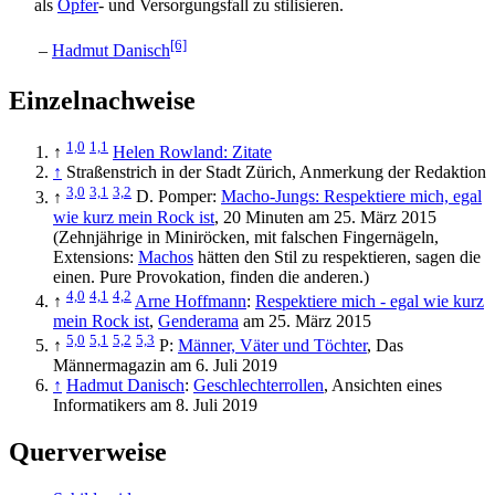
als
Opfer
- und Versorgungs­fall zu stilisieren.
[6]
–
Hadmut Danisch
Einzelnachweise
1,0
1,1
↑
Helen Rowland: Zitate
↑
Straßenstrich in der Stadt Zürich, Anmerkung der Redaktion
3,0
3,1
3,2
↑
D. Pomper:
Macho-Jungs: Respektiere mich, egal
wie kurz mein Rock ist
, 20 Minuten am 25. März 2015
(Zehnjährige in Miniröcken, mit falschen Fingernägeln,
Extensions:
Machos
hätten den Stil zu respektieren, sagen die
einen. Pure Provokation, finden die anderen.)
4,0
4,1
4,2
↑
Arne Hoffmann
:
Respektiere mich - egal wie kurz
mein Rock ist
,
Genderama
am 25. März 2015
5,0
5,1
5,2
5,3
↑
P:
Männer, Väter und Töchter
, Das
Männermagazin am 6. Juli 2019
↑
Hadmut Danisch
:
Geschlechterrollen
, Ansichten eines
Informatikers am 8. Juli 2019
Querverweise