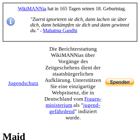
WikiMANNia
hat in 165 Tagen seinen 18. Geburtstag.
"Zuerst ignorieren sie dich, dann lachen sie über
dich, dann bekämpfen sie dich und dann gewinnst
du."
-
Mahatma Gandhi
Die Bericht­erstattung
WikiMANNias über
Vorgänge des
Zeitgeschehens dient der
staats­bürgerlichen
Aufklärung. Unterstützen
Jugendschutz
Sie eine einzig­artige
Webpräsenz, die in
Deutschland vom
Frauen­
ministerium
als "
jugend­
gefährdend
" indiziert
wurde.
Maid