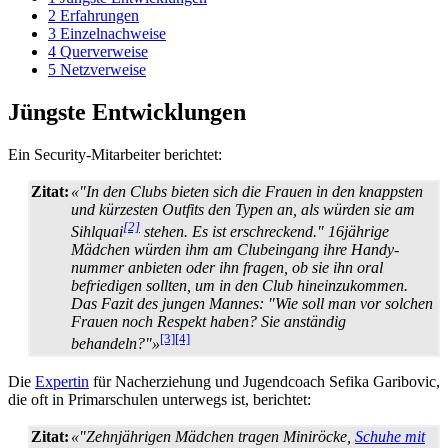
2
Erfahrungen
3
Einzelnachweise
4
Querverweise
5
Netzverweise
Jüngste Entwicklungen
Ein Security-Mitarbeiter berichtet:
Zitat:
«"In den Clubs bieten sich die Frauen in den knappsten
und kürzesten Outfits den Typen an, als würden sie am
[2]
Sihlquai
stehen. Es ist erschreckend." 16jährige
Mädchen würden ihm am Club­eingang ihre Handy­
nummer anbieten oder ihn fragen, ob sie ihn oral
befriedigen sollten, um in den Club hinein­zukommen.
Das Fazit des jungen Mannes: "Wie soll man vor solchen
Frauen noch Respekt haben? Sie anständig
[3]
[4]
behandeln?"»
Die
Expertin
für Nacherziehung und Jugendcoach Sefika Garibovic,
die oft in Primarschulen unterwegs ist, berichtet:
Zitat:
«"Zehnjährigen Mädchen tragen Miniröcke,
Schuhe mit