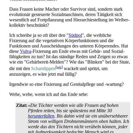
Dass Frauen keine Macher oder Survivor sind, sondern stark
evolutionär gesteuerte Sozial­maschinen, deren Tätigkeit sich
wesentlich auf Fortpflanzung und Hierarchie­stellung im Weiber­
kollektiv beschränkt?
Ich schreibe ja so oft über den "
Südpol
", die weibliche
Fixierung auf die vegetativen Körper­funktionen und die
Funktionen und Aus­scheidungen des unteren Körperendes. Hat
diese
Vulva
-Fixierung am Ende etwas mit Gebär- und Sozial­
fähigkeiten zu tun? Ist das ständige Reden und Zeigen so etwas
wie ein "Gebärbereit-Melden"? Wie das "Blinken" bei der Stute,
[
wp
]
die mit den
Scham­lippen
wackelt und spritzt, um
anzuzeigen, es wäre jetzt mal fällig?
Irgendwie so eine Fixierung auf Genital­pflege und -wartung?
Wehe, wehe, wenn ich auf das Ende sehe:
Zitat:
«Die Töchter werden wie alle Frauen auf hohen
Pferden reiten, bis sie spätestens mit Mitte 30
herunter­fallen
. Bis dahin wird sie ein unübersehbarer
Strom von willigen Drohnen­männern oben halten. Ich
werde das den Töchtern nicht verübeln können, jeder
mit Aufmerksamkeit bedachte Mensch wird es