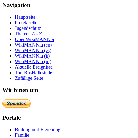
Navigation
Hauptseite
Projektseite
Jugendschutz
Themen A - Z
Über WikiMANNia
WikiMANNia (en)
WikiMANNia (es)
WikiMANNia (it)
WikiMANNia (ru)
Aktuelle Ereignisse
TourBusHaltestelle
Zufällige Seite
Wir bitten um
Portale
Bildung und Erziehung
Familie