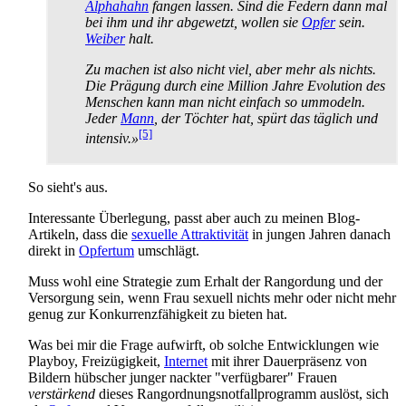
Alphahahn
fangen lassen. Sind die Federn dann mal
bei ihm und ihr abgewetzt, wollen sie
Opfer
sein.
Weiber
halt.
Zu machen ist also nicht viel, aber mehr als nichts.
Die Prägung durch eine Million Jahre Evolution des
Menschen kann man nicht einfach so ummodeln.
Jeder
Mann
, der Töchter hat, spürt das täglich und
[5]
intensiv.»
So sieht's aus.
Interessante Überlegung, passt aber auch zu meinen Blog-
Artikeln, dass die
sexuelle Attraktivität
in jungen Jahren danach
direkt in
Opfertum
umschlägt.
Muss wohl eine Strategie zum Erhalt der Rangordung und der
Versorgung sein, wenn Frau sexuell nichts mehr oder nicht mehr
genug zur Konkurrenz­fähigkeit zu bieten hat.
Was bei mir die Frage aufwirft, ob solche Entwicklungen wie
Playboy, Freizügigkeit,
Internet
mit ihrer Dauerpräsenz von
Bildern hübscher junger nackter "verfügbarer" Frauen
verstärkend
dieses Rang­ordnungs­notfall­programm auslöst, sich