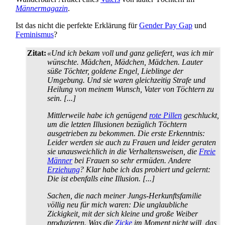
Männermagazin
.
Ist das nicht die perfekte Erklärung für
Gender Pay Gap
und
Feminismus
?
Zitat:
«Und ich bekam voll und ganz geliefert, was ich mir
wünschte. Mädchen, Mädchen, Mädchen. Lauter
süße Töchter, goldene Engel, Lieblinge der
Umgebung. Und sie waren gleichzeitig Strafe und
Heilung von meinem Wunsch, Vater von Töchtern zu
sein. [...]
Mittlerweile habe ich genügend
rote Pillen
geschluckt,
um die letzten Illusionen bezüglich Töchtern
ausgetrieben zu bekommen. Die erste Erkenntnis:
Leider werden sie auch zu Frauen und leider geraten
sie unausweichlich in die Verhaltens­weisen, die
Freie
Männer
bei Frauen so sehr ermüden. Andere
Erziehung
? Klar habe ich das probiert und gelernt:
Die ist ebenfalls eine Illusion. [...]
Sachen, die nach meiner Jungs-Herkunfts­familie
völlig neu für mich waren: Die unglaubliche
Zickigkeit, mit der sich kleine und große Weiber
produzieren. Was die
Zicke
im Moment nicht will, das