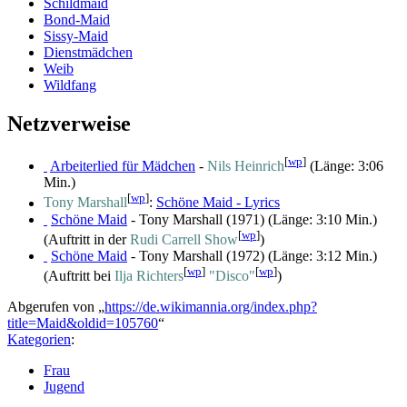
Schildmaid
Bond-Maid
Sissy-Maid
Dienstmädchen
Weib
Wildfang
Netzverweise
[
wp
]
Arbeiterlied für Mädchen
-
Nils Heinrich
(Länge: 3:06
Min.)
[
wp
]
Tony Marshall
:
Schöne Maid - Lyrics
Schöne Maid
- Tony Marshall (1971) (Länge: 3:10 Min.)
[
wp
]
(Auftritt in der
Rudi Carrell Show
)
Schöne Maid
- Tony Marshall (1972) (Länge: 3:12 Min.)
[
wp
]
[
wp
]
(Auftritt bei
Ilja Richters
"Disco"
)
Abgerufen von „
https://de.wikimannia.org/index.php?
title=Maid&oldid=105760
“
Kategorien
:
Frau
Jugend