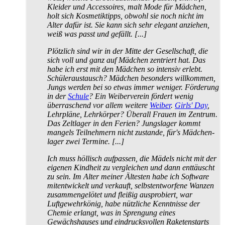
Kleider und Accessoires, malt Mode für Mädchen,
holt sich Kosmetik­tipps, obwohl sie noch nicht im
Alter dafür ist. Sie kann sich sehr elegant anziehen,
weiß was passt und gefällt. [...]
Plötzlich sind wir in der Mitte der Gesellschaft, die
sich voll und ganz auf Mädchen zentriert hat. Das
habe ich erst mit den Mädchen so intensiv erlebt.
Schüler­austausch? Mädchen besonders willkommen,
Jungs werden bei so etwas immer weniger. Förderung
in der
Schule
? Ein Weiber­verein fördert wenig
überraschend vor allem weitere
Weiber
.
Girls' Day
,
Lehrpläne, Lehrkörper? Überall Frauen im Zentrum.
Das Zeltlager in den Ferien? Jungs­lager kommt
mangels Teilnehmern nicht zustande, für's Mädchen­
lager zwei Termine. [...]
Ich muss höllisch aufpassen, die Mädels nicht mit der
eigenen Kindheit zu vergleichen und dann enttäuscht
zu sein. Im Alter meiner Ältesten habe ich Software
mit­entwickelt und verkauft, selbst­entworfene Wanzen
zusammen­gelötet und fleißig ausprobiert, war
Luftgewehr­könig, habe nützliche Kenntnisse der
Chemie erlangt, was in Sprengung eines
Gewächshauses und ein­drucks­vollen Raketenstarts