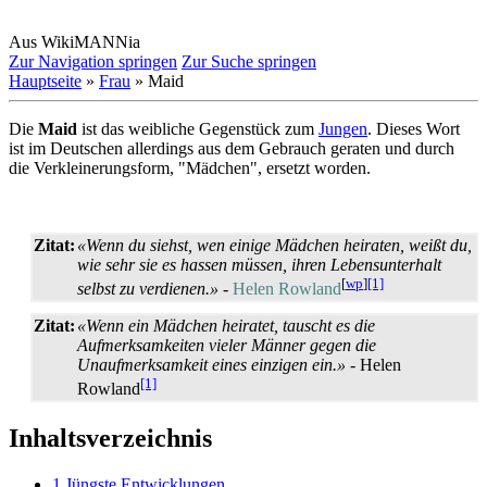
Aus WikiMANNia
Zur Navigation springen
Zur Suche springen
Hauptseite
»
Frau
» Maid
Die
Maid
ist das weibliche Gegenstück zum
Jungen
. Dieses Wort
ist im Deutschen allerdings aus dem Gebrauch geraten und durch
die Verkleinerungsform, "Mädchen", ersetzt worden.
Zitat:
«Wenn du siehst, wen einige Mädchen heiraten, weißt du,
wie sehr sie es hassen müssen, ihren Lebensunterhalt
[
wp
]
[1]
selbst zu verdienen.»
-
Helen Rowland
Zitat:
«Wenn ein Mädchen heiratet, tauscht es die
Aufmerksamkeiten vieler Männer gegen die
Unaufmerksamkeit eines einzigen ein.»
- Helen
[1]
Rowland
Inhaltsverzeichnis
1
Jüngste Entwicklungen