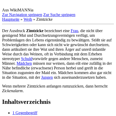
Aus WikiMANNia
Zur Navigation springen
Zur Suche springen
Hauptseite
»
Weib
» Zimtzicke
Der Ausdruck
Zimtzicke
bezeichnet eine
Frau
, die nicht über
genügend Mut und Durch­setzungs­vermögen verfügt, um
Problemlagen des Lebens eigenständig zu bewältigen. Stößt sie auf
Schwierigkeiten oder kann sich nicht wie gewünscht durchsetzen,
dann artikuliert sie ihre Wut und ihren Ärger auf unreif-infantile
Weise durch das Weinen, oft in Verbindung mit dem Erheben
stereotyper
Schuld
­vorwürfe gegen andere Menschen, zumeist
Männer.
Mädchen
müssen nur weinen, dann eilt eine zufällig in der
Nähe befindliche (erwachsene) Person herbei und greift in die
Situation zugunsten der Maid ein. Mädchen kommen also gar nicht
in die Situation, mit der
Jungen
sich aus­einander­zu­setzen haben.
Wenn mehrere Zimtzicken anfangen rumzuzicken, dann herrscht
Zickenalarm
.
Inhaltsverzeichnis
1
Gegenbegriff