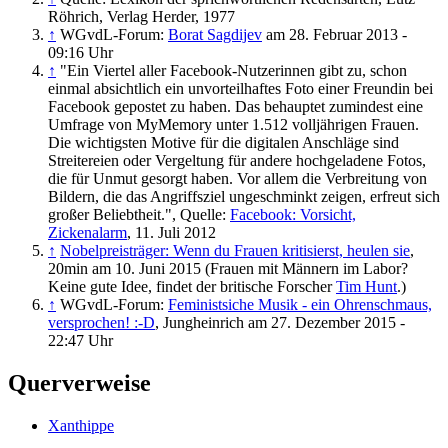
Röhrich, Verlag Herder, 1977
↑
WGvdL-Forum:
Borat Sagdijev
am 28. Februar 2013 -
09:16 Uhr
↑
"Ein Viertel aller Facebook-Nutzerinnen gibt zu, schon
einmal absichtlich ein unvorteilhaftes Foto einer Freundin bei
Facebook gepostet zu haben. Das behauptet zumindest eine
Umfrage von MyMemory unter 1.512 volljährigen Frauen.
Die wichtigsten Motive für die digitalen Anschläge sind
Streitereien oder Vergeltung für andere hochgeladene Fotos,
die für Unmut gesorgt haben. Vor allem die Verbreitung von
Bildern, die das Angriffsziel ungeschminkt zeigen, erfreut sich
großer Beliebtheit.", Quelle:
Facebook: Vorsicht,
Zickenalarm
, 11. Juli 2012
↑
Nobelpreisträger: Wenn du Frauen kritisierst, heulen sie
,
20min am 10. Juni 2015 (Frauen mit Männern im Labor?
Keine gute Idee, findet der britische Forscher
Tim Hunt
.)
↑
WGvdL-Forum:
Feministsiche Musik - ein Ohrenschmaus,
versprochen! :-D
, Jungheinrich am 27. Dezember 2015 -
22:47 Uhr
Querverweise
Xanthippe