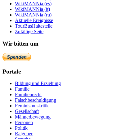
WikiMANNia (es)
WikiMANNia (it)
WikiMANNia (ru)
Aktuelle Ereignisse
TourBusHaltestelle
Zufällige Seite
Wir bitten um
Portale
Bildung und Erziehung
Familie
Familienrecht
Falschbeschuldigung
Feminismuskritik
Gesellschaft
Männerbewegung
Personen
Politik
Ratgeber