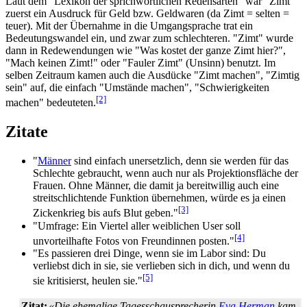
Laut dem "Lexikon der sprichwörtlichen Redensarten" war "Zimt"
zuerst ein Ausdruck für Geld bzw. Geldwaren (da Zimt = selten =
teuer). Mit der Übernahme in die Umgangsprache trat ein
Bedeutungs­wandel ein, und zwar zum schlechteren. "Zimt" wurde
dann in Redewendungen wie "Was kostet der ganze Zimt hier?",
"Mach keinen Zimt!" oder "Fauler Zimt" (Unsinn) benutzt. Im
selben Zeitraum kamen auch die Ausdücke "Zimt machen", "Zimtig
sein" auf, die einfach "Umstände machen", "Schwierigkeiten
[2]
machen" bedeuteten.
Zitate
"
Männer
sind einfach unersetzlich, denn sie werden für das
Schlechte gebraucht, wenn auch nur als Projektionsfläche der
Frauen. Ohne Männer, die damit ja bereitwillig auch eine
streit­schlichtende Funktion übernehmen, würde es ja einen
[3]
Zickenkrieg bis aufs Blut geben."
"Umfrage: Ein Viertel aller weiblichen User soll
[4]
unvorteilhafte Fotos von Freundinnen posten."
"Es passieren drei Dinge, wenn sie im Labor sind: Du
verliebst dich in sie, sie verlieben sich in dich, und wenn du
[5]
sie kritisierst, heulen sie."
Zitat:
«Die ehemalige Tagesschausprecherin
Eva Herman
kam