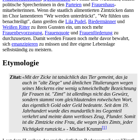
politische Sprecherinnen in den
Parteien
und
Frauenhaus
­
mitarbeiterinnen. Wenn die staatlich alimentierten Zimtzicken dann
im Chor lamentieren "Wir werden unterdrückt", "Wir fühlen uns
benachteiligt", dann greifen die
Lila Pudel
,
Biedermänner
und
Weißen Ritter
zu ihren Gunsten ein, um noch mehr
Frauenbevorzugung
,
Frauenquote
und
Frauenförderung
zu
durchzusetzen. Damit werden Frauen noch mehr davor bewahrt,
sich
emanzipieren
zu müssen und ihre eigene Lebenslage
selbstständig zu meistern.
Etymologie
Zitat:
«Mit der Zicke ist tatsächlich das Tier gemeint, das ja
auch in "alte Ziege" und ähnlichen Titulierungen wegen
seines Meckerns eine wenig schmeichelhafte Bezeichnung
für Frauen ist. "Zimt" ist allerdings nicht das Gewürz,
sondern stammt vom gleich­lautenden rotwelschen Wort,
das eigentlich Gold oder Geld bedeutete. Seit dem 19.
Jahrhundert wurde dies mundartlich ins Gegenteil
verkehrt und meinte dann wertloses Zeug, Plunder. Somit
ist die Zimtzicke eine Frau, die wegen jedes Zimts, jeder
[1]
Nichtigkeit rumzickt.»
- Michael Krumm