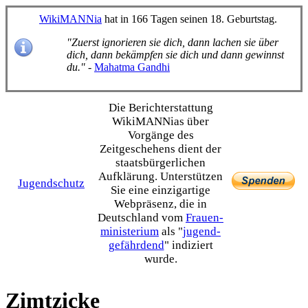
WikiMANNia
hat in 166 Tagen seinen 18. Geburtstag.
"Zuerst ignorieren sie dich, dann lachen sie über
dich, dann bekämpfen sie dich und dann gewinnst
du."
-
Mahatma Gandhi
Die Bericht­erstattung
WikiMANNias über
Vorgänge des
Zeitgeschehens dient der
staats­bürgerlichen
Aufklärung. Unterstützen
Jugendschutz
Sie eine einzig­artige
Webpräsenz, die in
Deutschland vom
Frauen­
ministerium
als "
jugend­
gefährdend
" indiziert
wurde.
Zimtzicke