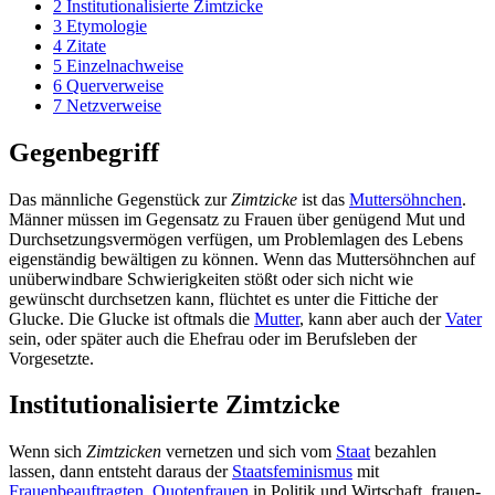
2
Institutionalisierte Zimtzicke
3
Etymologie
4
Zitate
5
Einzelnachweise
6
Querverweise
7
Netzverweise
Gegenbegriff
Das männliche Gegenstück zur
Zimtzicke
ist das
Muttersöhnchen
.
Männer müssen im Gegensatz zu Frauen über genügend Mut und
Durch­setzungs­vermögen verfügen, um Problemlagen des Lebens
eigenständig bewältigen zu können. Wenn das Mutter­söhnchen auf
unüberwindbare Schwierigkeiten stößt oder sich nicht wie
gewünscht durchsetzen kann, flüchtet es unter die Fittiche der
Glucke. Die Glucke ist oftmals die
Mutter
, kann aber auch der
Vater
sein, oder später auch die Ehefrau oder im Berufsleben der
Vorgesetzte.
Institutionalisierte Zimtzicke
Wenn sich
Zimtzicken
vernetzen und sich vom
Staat
bezahlen
lassen, dann entsteht daraus der
Staatsfeminismus
mit
Frauenbeauftragten
,
Quotenfrauen
in Politik und Wirtschaft, frauen­