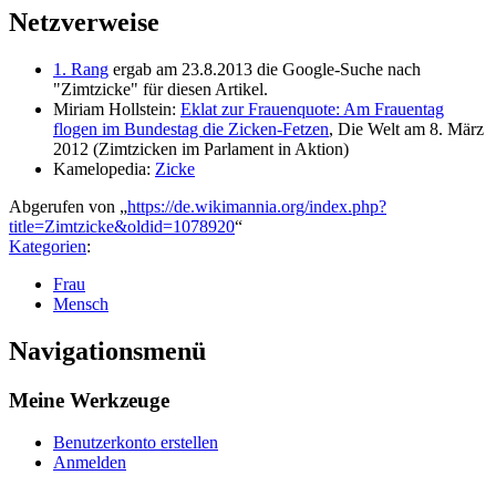
Netzverweise
1. Rang
ergab am 23.8.2013 die Google-Suche nach
"Zimtzicke" für diesen Artikel.
Miriam Hollstein:
Eklat zur Frauenquote: Am Frauentag
flogen im Bundestag die Zicken-Fetzen
, Die Welt am 8. März
2012 (Zimtzicken im Parlament in Aktion)
Kamelopedia:
Zicke
Abgerufen von „
https://de.wikimannia.org/index.php?
title=Zimtzicke&oldid=1078920
“
Kategorien
:
Frau
Mensch
Navigationsmenü
Meine Werkzeuge
Benutzerkonto erstellen
Anmelden