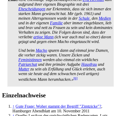
aufgrund ihrer eigenen Biographie mit drei
Ehescheidungen
zur Erkenntnis, dass sie sich immer den
starken Mann gewünscht hat. Mir (geb. 1961) und
meinen Alters­genossen wurde in der
Schule
, den
Medien
und in der eigenen
Familie
aber immer eingeblasen, lieb
und brav und nett zu Frauen zu sein und kein dominantes
Verhalten zu zeigen. Die Folgen davon sind, dass der
verliebte
artige Mann
(ich war auch mal so einer) davon
gejagt und gegen einen Macho eingetauscht wird.
Und beim
Macho
spuren dann auf einmal jene Damen,
die vorher zickig waren. Unsere Zicken und
Feministinnen
werden also einmal ein wirkliches
Patriarchat
und ihre primäre Aufgabe
Hausfrau
und
Mutter
zu sein als Erfüllung und Glück erleben, auch
wenn sie heute auf dem schwachen (weil artigen)
[6]
westlichem Mann herumhacken.»
Einzelnachweise
↑
Gute Frage: Woher stammt der Begriff "Zimtzicke"?
,
Hamburger Abendblatt am 10. November 2011
↑
Quelle: Lexikon der sprich­wörtlichen Redensarten, Lutz