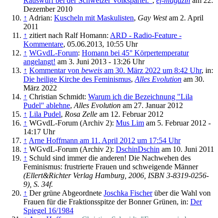
Rauswurf bei der Schweizer Volkspartei."
,
ef-magazin
am 22.
Dezember 2010
↑
Adrian:
Kuscheln mit Maskulisten
,
Gay West
am 2. April
2011
↑
zitiert nach Ralf Homann:
ARD - Radio-Feature -
Kommentare
, 05.06.2013, 10:55 Uhr
↑
WGvdL-Forum
:
Homann bei 45° Körpertemperatur
angelangt!
am 3. Juni 2013 - 13:26 Uhr
↑
Kommentar von
beweis
am 30. März 2022 um 8:42 Uhr
, in:
Die heilige Kirche des Feminismus
,
Alles Evolution
am 30.
März 2022
↑
Christian Schmidt:
Warum ich die Bezeichnung "Lila
Pudel" ablehne
,
Alles Evolution
am 27. Januar 2012
↑
Lila Pudel
,
Rosa Zelle
am 12. Februar 2012
↑
WGvdL-Forum (Archiv 2):
Mus Lim
am 5. Februar 2012 -
14:17 Uhr
↑
Arne Hoffmann am 11. April 2012 um 17:54 Uhr
↑
WGvdL-Forum (Archiv 2):
DschinDschin
am 10. Juni 2011
↑
Schuld sind immer die anderen! Die Nachwehen des
Feminismus: frustrierte Frauen und schweigende Männer
(Ellert&Richter Verlag Hamburg, 2006, ISBN 3-8319-0256-
9), S. 34f.
↑
Der grüne Abgeordnete
Joschka Fischer
über die Wahl von
Frauen für die Fraktionsspitze der Bonner Grünen, in:
Der
Spiegel 16/1984