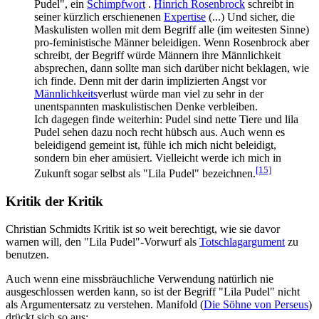
Pudel", ein
Schimpfwort
.
Hinrich Rosenbrock
schreibt in
seiner kürzlich erschienenen
Expertise
(...) Und sicher, die
Maskulisten wollen mit dem Begriff alle (im weitesten Sinne)
pro-feministische Männer beleidigen. Wenn Rosenbrock aber
schreibt, der Begriff würde Männern ihre Männlichkeit
absprechen, dann sollte man sich darüber nicht beklagen, wie
ich finde. Denn mit der darin implizierten Angst vor
Männlichkeits
­verlust würde man viel zu sehr in der
unentspannten maskulistischen Denke verbleiben.
Ich dagegen finde weiterhin: Pudel sind nette Tiere und lila
Pudel sehen dazu noch recht hübsch aus. Auch wenn es
beleidigend gemeint ist, fühle ich mich nicht beleidigt,
sondern bin eher amüsiert. Vielleicht werde ich mich in
[15]
Zukunft sogar selbst als "Lila Pudel" bezeichnen.
Kritik der Kritik
Christian Schmidts Kritik ist so weit berechtigt, wie sie davor
warnen will, den "Lila Pudel"-Vorwurf als
Totschlagargument
zu
benutzen.
Auch wenn eine missbräuchliche Verwendung natürlich nie
ausgeschlossen werden kann, so ist der Begriff "Lila Pudel" nicht
als Argument­ersatz zu verstehen. Manifold (
Die Söhne von Perseus
)
drückt sich so aus: