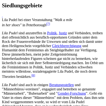
Siedlungsgebiete
Lila Pudel bei einer Ver­an­stal­tung
"Walk a mile
[7]
in her shoes"
in Peter­borough
Lila Pudel
sind anzutreffen in
Politik
,
Justiz
und Verbänden, treiben
dort offensichtlich aus beruflich-opportunen Gründen unter dem
Rock der Frauenverbände ihr Unwesen und stellen sich damit unter
dem Heiligenschein vorgeblicher
Gleichberechtigung
und
Humanität dem Feminismus als Steig­bügel­halter zur Verfügung.
Diese jämmerlichen, meist jeder Zeit­geist­strömung
hinterherlaufenden Figuren scheinen gar nicht zu bemerken, wie
lächerlich sie sich mit ihrer Selbst­erniedrigung machen. Im Orbit um
die Feministinnen in Politik, Justiz und Verbänden schweben
meistens willenlose, sozial­engagierte Lila Pudel, die noch deren
[8]
Theorien bestärken.
Lila Pudel
sind auch in einigen
Beratungsstellen
und
"Männerbüros/-vereinen", engagiert und betreiben so genannte
"Männerarbeit", "Bubenarbeit" und "
Gender-Forschung
". Geht ein
Vater in eines dieser "Männerbüros" mit dem Problem, dass ihm sein
Kind weggenommen wurde, so wird er vom Lila Pudel