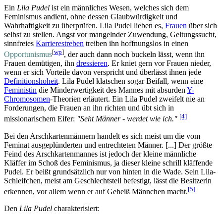
Ein
Lila Pudel
ist ein männliches Wesen, welches sich dem
Feminismus andient, ohne dessen Glaub­würdigkeit und
Wahrhaftigkeit zu überprüfen. Lila Pudel lieben es,
Frauen
über sich
selbst zu stellen. Angst vor mangelnder Zuwendung, Geltungs­sucht,
sinnfreies
Karrierestreben
treiben ihn hoffnungslos in einen
[
wp
]
Opportunismus
, der auch dann noch buckeln lässt, wenn ihn
Frauen demütigen, ihn
dressieren
. Er kniet gern vor Frauen nieder,
wenn er sich Vorteile davon verspricht und überlässt ihnen jede
Definitions­hoheit
. Lila Pudel klatschen sogar Beifall, wenn eine
Feministin
die Minder­wertigkeit des Mannes mit absurden
Y-
Chromosomen
-Theorien erläutert. Ein Lila Pudel zweifelt nie an
Forderungen, die Frauen an ihn richten und übt sich in
[4]
missionarischem Eifer:
"Seht Männer - werdet wie ich."
Bei den Arsch­karten­männern handelt es sich meist um die vom
Feminat ausgeplünderten und entrechteten Männer. [...] Der größte
Feind des Arsch­karten­mannes ist jedoch der kleine männliche
Kläffer im Schoß des Feminismus, ja dieser kleine schrill kläffende
Pudel. Er beißt grundsätzlich nur von hinten in die Wade. Sein Lila-
Schleifchen, meist am Geschlechtsteil befestigt, lässt die Besitzerin
[5]
erkennen, vor allem wenn er auf Geheiß Männchen macht.
Den
Lila Pudel
charakterisiert: