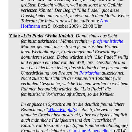
größtem Bedacht wählen, weil man sonst ihre Gefühle
verletzen könnte? Der Begriff "Lila Pudel" gibt diese
Dreistigkeiten nur zurück, in etwa nach dem Motto: Keine
Toleranz für Intoleranz.»
- Piraten-Forum:
Arne
Hoffmann
am 5. Oktober 2009 - 23:08 Uhr
Zitat:
«
Lila Pudel (White Knight)
: Damit sind - aus Sicht
feminismus­kritischer Männerrechtler -
profeministische
Männer gemeint, die sich von feministischen Frauen,
ihren Werthaltungen, Forderungen und Erwartungen
dominieren lassen. Dabei würden sich "Lila Pudel" willig
und ergeben ein Bild von der Welt, ihrer Geschichte und
den Geschlechtern teilen, das sich durch eine permanente
Unterdrückung von Frauen im
Patriarchat
auszeichnet.
Nicht zuletzt hinsichtlich der kulturellen Tonalität (wie
verlaufen Gespräche, welche Themen werden in welchem
Rahmen behandelt) würden die "Lila Pudel" die
feministische Vorherrschaft stützen, so die Kritiker.
Im englischen Sprachraum ist die deutlich freundlichere
Bezeichnung "
White Knight(s)
" üblich, die zwar eine
ähnliche Ergebenheit ausdrückt, aber wenigstens implizit
auch männliche Fähigkeiten und den "ritterlichen"
Einsatz von Ressourcen für (oftmals materiell abhängige)
Frauen berücksichtigt.»
-
Christine Bauer-Jelinek
(2014)