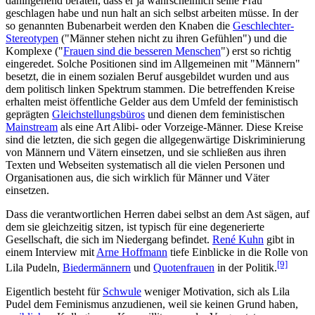
dahingehend beraten, dass er ja wahrscheinlich seine Frau
geschlagen habe und nun halt an sich selbst arbeiten müsse. In der
so genannten Bubenarbeit werden den Knaben die
Geschlechter-
Stereotypen
("Männer stehen nicht zu ihren Gefühlen") und die
Komplexe ("
Frauen sind die besseren Menschen
") erst so richtig
eingeredet. Solche Positionen sind im Allgemeinen mit "Männern"
besetzt, die in einem sozialen Beruf ausgebildet wurden und aus
dem politisch linken Spektrum stammen. Die betreffenden Kreise
erhalten meist öffentliche Gelder aus dem Umfeld der feministisch
geprägten
Gleichstellungsbüros
und dienen dem feministischen
Mainstream
als eine Art Alibi- oder Vorzeige-Männer. Diese Kreise
sind die letzten, die sich gegen die allgegenwärtige Diskriminierung
von Männern und Vätern einsetzen, und sie schließen aus ihren
Texten und Webseiten systematisch all die vielen Personen und
Organisationen aus, die sich wirklich für Männer und Väter
einsetzen.
Dass die verantwortlichen Herren dabei selbst an dem Ast sägen, auf
dem sie gleichzeitig sitzen, ist typisch für eine degenerierte
Gesellschaft, die sich im Niedergang befindet.
René Kuhn
gibt in
einem Interview mit
Arne Hoffmann
tiefe Einblicke in die Rolle von
[9]
Lila Pudeln,
Biedermännern
und
Quotenfrauen
in der Politik.
Eigentlich besteht für
Schwule
weniger Motivation, sich als Lila
Pudel dem Feminismus anzudienen, weil sie keinen Grund haben,