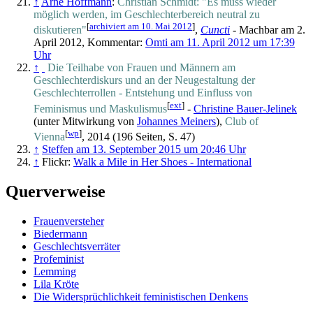
↑
Arne Hoffmann
:
Christian Schmidt: "Es muss wieder
möglich werden, im Geschlechterbereich neutral zu
[
archiviert am 10. Mai 2012
]
diskutieren"
,
Cuncti
- Machbar am 2.
April 2012, Kommentar:
Omti am 11. April 2012 um 17:39
Uhr
↑
Die Teilhabe von Frauen und Männern am
Geschlechterdiskurs und an der Neugestaltung der
Geschlechterrollen - Entstehung und Einfluss von
[
ext
]
Feminismus und Maskulismus
-
Christine Bauer-Jelinek
(unter Mitwirkung von
Johannes Meiners
),
Club of
[
wp
]
Vienna
, 2014 (196 Seiten, S. 47)
↑
Steffen am 13. September 2015 um 20:46 Uhr
↑
Flickr:
Walk a Mile in Her Shoes - International
Querverweise
Frauenversteher
Biedermann
Geschlechtsverräter
Profeminist
Lemming
Lila Kröte
Die Widersprüchlichkeit feministischen Denkens