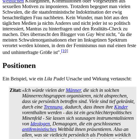
weiblichen
Kolleginnen, Kommillitonen oder Vorgesetzten aus
sexuellen Motiven zu imponieren. Trotzdem begegnet man vielen
Schwulen, die die staatsfeministische Indoktrination der ewig
benachteiligten Frau nachbeten. Kein Wunder, man hört aus den
täglichen Medien ja nichts Anderes und nicht jeder ist so politisch
interessiert, Mantras zu hinterfragen und den Realitäts-Check zu
machen. Dies überrascht den Blogger von
Gay West
nicht, "da die
meisten Schwulen­organisationen eher im links­grünen Spektrum
verortet werden können, in dem der Feminismus nun mal einen feste
[10]
und unhinterfragte Größe ist".
Positionen
Ein Beispiel, wie ein
Lila Pudel
Ursache und Wirkung vertauscht:
Zitat:
«Ich würde vielen der
Männer
, die sich in solchen
Männer­rechts­gruppen organisieren, nicht absprechen,
dass sie persönlich betroffen sind. Viele sind tief gekränkt,
durch eine
Trennung
, dadurch, dass ihnen ihre
Kinder
vorenthalten werden - das ist ein geschlechter­politisches
Minenfeld - Sie lassen sich sozusagen instrumentalisieren
von
Ideologen
, Demagogen, die ein geschlossenes
antifeministisches
Weltbild ihnen präsentieren. Also an
allen, was sie vielleicht persönlich als Problem wirklich