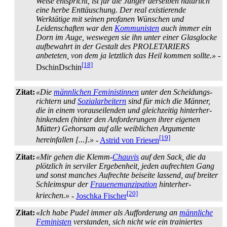
Weise entspricht, ist für die Jünger derselben natürlich
eine herbe Enttäuschung. Der real existierende
Werktätige mit seinen profanen Wünschen und
Leidenschaften war den
Kommunisten
auch immer ein
Dorn im Auge, weswegen sie ihn unter einer Glasglocke
aufbewahrt in der Gestalt des PROLETARIERS
anbeteten, von dem ja letztlich das Heil kommen sollte.»
-
[18]
DschinDschin
Zitat:
«Die
männlichen Feministinnen
unter den Scheidungs­
richtern und
Sozialarbeitern
sind für mich die Männer,
die in einem vorauseilenden und gleichzeitig hinter­her­
hinkenden (hinter den Anforderungen ihrer eigenen
Mütter) Gehorsam auf alle weiblichen Argumente
[19]
hereinfallen [...].»
-
Astrid von Friesen
Zitat:
«Mir gehen die Klemm-
Chauvis
auf den Sack, die da
plötzlich in serviler Ergebenheit, jeden aufrechten Gang
und sonst manches Aufrechte beiseite lassend, auf breiter
Schleimspur der
Frauenemanzipation
hinter­her­
[20]
kriechen.»
-
Joschka Fischer
Zitat:
«Ich habe Pudel immer als Aufforderung an
männliche
Feministen
verstanden, sich nicht wie ein trainiertes