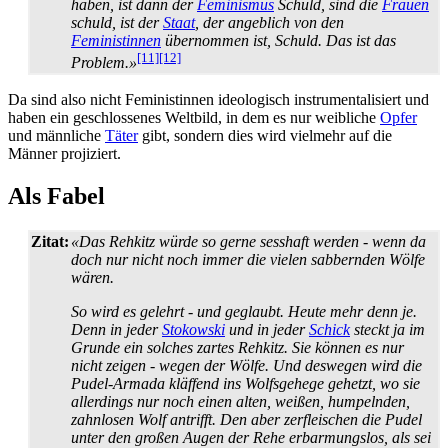
haben, ist dann der
Feminismus
Schuld, sind die
Frauen
schuld, ist der
Staat
, der angeblich von den
Feministinnen
übernommen ist, Schuld. Das ist das
[11]
[12]
Problem.»
Da sind also nicht Feministinnen ideologisch instrumentalisiert und
haben ein geschlossenes Weltbild, in dem es nur weibliche
Opfer
und männliche
Täter
gibt, sondern dies wird vielmehr auf die
Männer projiziert.
Als Fabel
Zitat:
«Das Rehkitz würde so gerne sesshaft werden - wenn da
doch nur nicht noch immer die vielen sabbernden Wölfe
wären.
So wird es gelehrt - und geglaubt. Heute mehr denn je.
Denn in jeder
Stokowski
und in jeder
Schick
steckt ja im
Grunde ein solches zartes Rehkitz. Sie können es nur
nicht zeigen - wegen der Wölfe. Und deswegen wird die
Pudel-Armada kläffend ins Wolfsgehege gehetzt, wo sie
allerdings nur noch einen alten, weißen, humpelnden,
zahnlosen Wolf antrifft. Den aber zerfleischen die Pudel
unter den großen Augen der Rehe erbarmungslos, als sei