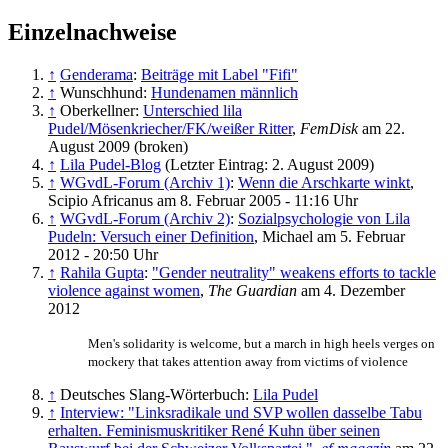
Einzelnachweise
↑
Genderama
:
Beiträge mit Label "Fifi"
↑
Wunschhund:
Hundenamen männlich
↑
Oberkellner:
Unterschied lila
Pudel/Mösenkriecher/FK/weißer Ritter
,
FemDisk
am 22.
August 2009 (broken)
↑
Lila Pudel-Blog
(Letzter Eintrag: 2. August 2009)
↑
WGvdL-Forum (Archiv 1)
:
Wenn die Arschkarte winkt
,
Scipio Africanus am 8. Februar 2005 - 11:16 Uhr
↑
WGvdL-Forum (Archiv 2)
:
Sozialpsychologie von Lila
Pudeln: Versuch einer Definition
, Michael am 5. Februar
2012 - 20:50 Uhr
↑
Rahila Gupta
:
"Gender neutrality" weakens efforts to tackle
violence against women
,
The Guardian
am 4. Dezember
2012
Men's solidarity is welcome, but a march in high heels verges on
mockery that takes attention away from victims of violence
↑
Deutsches Slang-Wörterbuch:
Lila Pudel
↑
Interview: "Linksradikale und SVP wollen dasselbe Tabu
erhalten. Feminismuskritiker René Kuhn über seinen