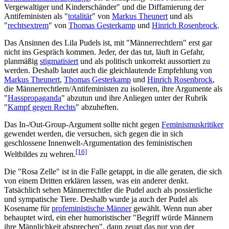
Vergewaltiger und Kinder­schänder" und die Diffamierung der
Antifeministen als "
totalitär
" von
Markus Theunert
und als
"
rechtsextrem
" von
Thomas Gesterkamp
und
Hinrich Rosenbrock
.
Das Ansinnen des Lila Pudels ist, mit "Männerrechtlern" erst gar
nicht ins Gespräch kommen. Jeder, der das tut, läuft in Gefahr,
planmäßig
stigmatisiert
und als politisch unkorrekt aussortiert zu
werden. Deshalb lautet auch die gleichlautende Empfehlung von
Markus Theunert
,
Thomas Gesterkamp
und
Hinrich Rosenbrock
,
die Männerrechtlern/Antifeministen zu isolieren, ihre Argumente als
"
Hasspropaganda
" abzutun und ihre Anliegen unter der Rubrik
"
Kampf gegen Rechts
" abzuheften.
Das In-/Out-Group-Argument sollte nicht gegen
Feminismuskritiker
gewendet werden, die versuchen, sich gegen die in sich
geschlossene Innenwelt-Argumentation des feministischen
[16]
Weltbildes zu wehren.
Die "Rosa Zelle" ist in die Falle getappt, in die alle geraten, die sich
von einem Dritten erklären lassen, was ein anderer denkt.
Tatsächlich sehen Männerrechtler die Pudel auch als possierliche
und sympatische Tiere. Deshalb wurde ja auch der Pudel als
Kosename für
profeministische Männer
gewählt. Wenn nun aber
behauptet wird, ein eher humoristischer "Begriff würde Männern
ihre Männlichkeit absprechen", dann zeugt das nur von der