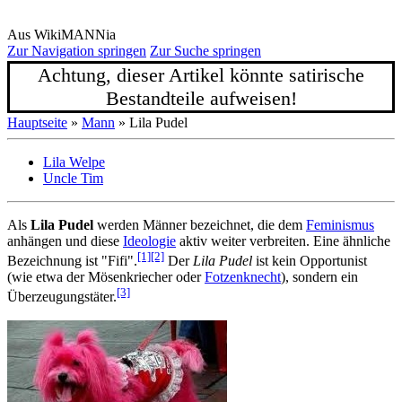
Aus WikiMANNia
Zur Navigation springen
Zur Suche springen
Achtung, dieser Artikel könnte satirische
Bestandteile aufweisen!
Hauptseite
»
Mann
» Lila Pudel
Lila Welpe
Uncle Tim
Als
Lila Pudel
werden Männer bezeichnet, die dem
Feminismus
anhängen und diese
Ideologie
aktiv weiter verbreiten. Eine ähnliche
[1]
[2]
Bezeichnung ist "Fifi".
Der
Lila Pudel
ist kein Opportunist
(wie etwa der Mösenkriecher oder
Fotzenknecht
), sondern ein
[3]
Überzeugungs­täter.