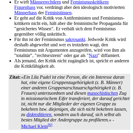
Er wirft
Männerrechtlern
und
Feminismuskritikern
Frauenhass
vor, verdrängt aber den ideologisch motivierten
Männerhass
der
Feministinnen
.
Er geht auf die Kritik von Antifeministen und Feminismus­
kritikern nicht ein, hält aber die feministische Propaganda für
"gesichertes Wissen". Er verhält sich dem Feminismus
gegenüber völlig unkritisch.
Für ihn ist der Feminismus
sakrosankt
. Jedwede Kritik wird
deshalb abgewehrt und wer es trotzdem wagt, den
Feminismus mit Argumenten anzugreifen, wird von ihm als
"totalitär", "rechtsextrem" oder gar als "
Nazi
" diffamiert.
Als jemand, der Kritik nicht zugänglich ist, spricht er anderen
die Kritikfähigkeit ab.
Zitat:
«Ein Lila Pudel ist eine Person, die ein Interesse daran
hat, eine eigene Gruppen­zu­gehörigkeit (z. B. Männer)
einer anderen Gruppen­arsch­zu­arsch­gehörigkeit (z. B.
Frauen) unter­zu­ordnen und diesen
masochistischen
Zug
in missionarischem Eifer transferiert, der darauf gerichtet
ist, nicht nur die Mitglieder der eigenen Gruppe zu
bekehren bzw. diejenigen, die sich nicht bekehren lassen,
zu
diskreditieren
, sondern auch darauf, sich selbst als
bestes Mitglied der Andergruppe zu profilieren.»
-
[6]
Michael Klein