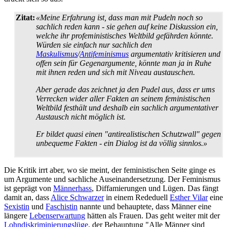
Zitat:
«Meine Erfahrung ist, dass man mit Pudeln noch so
sachlich reden kann - sie gehen auf keine Diskussion ein,
welche ihr profeministisches Weltbild gefährden könnte.
Würden sie einfach nur sachlich den
Maskulismus
/
Antifeminismus
argumentativ kritisieren und
offen sein für Gegenargumente, könnte man ja in Ruhe
mit ihnen reden und sich mit Niveau austauschen.
Aber gerade das zeichnet ja den Pudel aus, dass er ums
Verrecken wider aller Fakten an seinem feministischen
Weltbild festhält und deshalb ein sachlich argumentativer
Austausch nicht möglich ist.
Er bildet quasi einen "antirealistischen Schutzwall" gegen
unbequeme Fakten - ein Dialog ist da völlig sinnlos.»
Die Kritik irrt aber, wo sie meint, der feministischen Seite ginge es
um Argumente und sachliche Aus­einander­setzung. Der Feminismus
ist geprägt von
Männerhass
, Diffamierungen und Lügen. Das fängt
damit an, dass
Alice Schwarzer
in einem Rededuell
Esther Vilar
eine
Sexistin
und
Faschistin
nannte und behauptete, dass Männer eine
längere
Lebenserwartung
hätten als Frauen. Das geht weiter mit der
Lohndiskriminierungslüge
, der Behauptung "Alle Männer sind