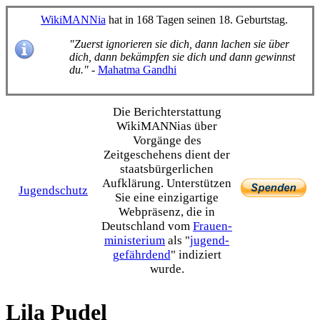
WikiMANNia
hat in 168 Tagen seinen 18. Geburtstag.
"Zuerst ignorieren sie dich, dann lachen sie über
dich, dann bekämpfen sie dich und dann gewinnst
du."
-
Mahatma Gandhi
Die Bericht­erstattung
WikiMANNias über
Vorgänge des
Zeitgeschehens dient der
staats­bürgerlichen
Aufklärung. Unterstützen
Jugendschutz
Sie eine einzig­artige
Webpräsenz, die in
Deutschland vom
Frauen­
ministerium
als "
jugend­
gefährdend
" indiziert
wurde.
Lila Pudel