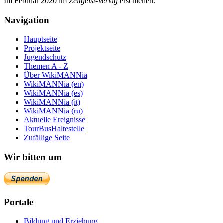
Im Februar 2020 im
Zeit­geist-Verlag
erschienen.
Navigation
Hauptseite
Projektseite
Jugendschutz
Themen A - Z
Über WikiMANNia
WikiMANNia (en)
WikiMANNia (es)
WikiMANNia (it)
WikiMANNia (ru)
Aktuelle Ereignisse
TourBusHaltestelle
Zufällige Seite
Wir bitten um
Portale
Bildung und Erziehung