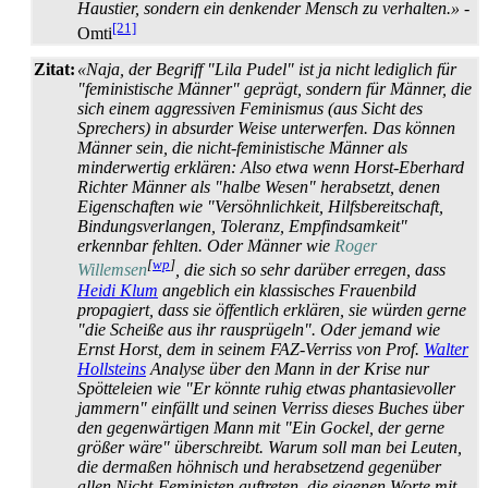
Haustier, sondern ein denkender Mensch zu verhalten.»
-
[21]
Omti
Zitat:
«Naja, der Begriff "Lila Pudel" ist ja nicht lediglich für
"feministische Männer" geprägt, sondern für Männer, die
sich einem aggressiven Feminismus (aus Sicht des
Sprechers) in absurder Weise unterwerfen. Das können
Männer sein, die nicht-feministische Männer als
minderwertig erklären: Also etwa wenn Horst-Eberhard
Richter Männer als "halbe Wesen" herabsetzt, denen
Eigenschaften wie "Versöhnlichkeit, Hilfsbereitschaft,
Bindungs­verlangen, Toleranz, Empfindsam­keit"
erkennbar fehlten. Oder Männer wie
Roger
[
wp
]
Willemsen
, die sich so sehr darüber erregen, dass
Heidi Klum
angeblich ein klassisches Frauenbild
propagiert, dass sie öffentlich erklären, sie würden gerne
"die Scheiße aus ihr rausprügeln". Oder jemand wie
Ernst Horst, dem in seinem FAZ-Verriss von Prof.
Walter
Hollsteins
Analyse über den Mann in der Krise nur
Spötteleien wie "Er könnte ruhig etwas phantasievoller
jammern" einfällt und seinen Verriss dieses Buches über
den gegenwärtigen Mann mit "Ein Gockel, der gerne
größer wäre" überschreibt. Warum soll man bei Leuten,
die dermaßen höhnisch und herabsetzend gegenüber
allen Nicht-Feministen auftreten, die eigenen Worte mit