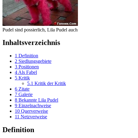
Pudel sind possierlich, Lila Pudel auch
Inhaltsverzeichnis
1
Definition
2
Siedlungsgebiete
3
Positionen
4
Als Fabel
5
Kritik
5.1
Kritik der Kritik
6
Zitate
7
Galerie
8
Bekannte Lila Pudel
9
Einzelnachweise
10
Querverweise
11
Netzverweise
Definition