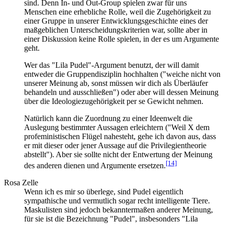
sind. Denn In- und Out-Group spielen zwar für uns
Menschen eine erhebliche Rolle, weil die Zugehörigkeit zu
einer Gruppe in unserer Entwicklungs­geschichte eines der
maßgeblichen Unterscheidungs­kriterien war, sollte aber in
einer Diskussion keine Rolle spielen, in der es um Argumente
geht.
Wer das "Lila Pudel"-Argument benutzt, der will damit
entweder die Gruppendisziplin hochhalten ("weiche nicht von
unserer Meinung ab, sonst müssen wir dich als Überläufer
behandeln und ausschließen") oder aber will dessen Meinung
über die Ideologiezugehörigkeit per se Gewicht nehmen.
Natürlich kann die Zuordnung zu einer Ideenwelt die
Auslegung bestimmter Aussagen erleichtern ("Weil X dem
profeministischen Flügel nahesteht, gehe ich davon aus, dass
er mit dieser oder jener Aussage auf die Privilegientheorie
abstellt"). Aber sie sollte nicht der Entwertung der Meinung
[14]
des anderen dienen und Argumente ersetzen.
Rosa Zelle
Wenn ich es mir so überlege, sind Pudel eigentlich
sympathische und vermutlich sogar recht intelligente Tiere.
Maskulisten sind jedoch bekanntermaßen anderer Meinung,
für sie ist die Bezeichnung "Pudel", insbesonders "Lila