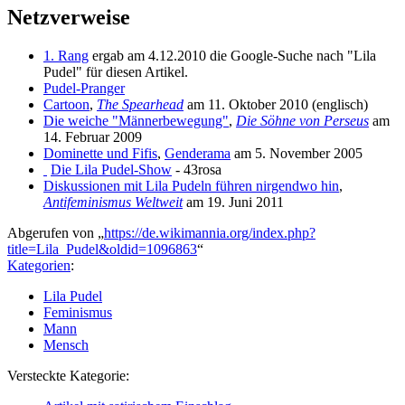
Netzverweise
1. Rang
ergab am 4.12.2010 die Google-Suche nach "Lila
Pudel" für diesen Artikel.
Pudel-Pranger
Cartoon
,
The Spearhead
am 11. Oktober 2010 (englisch)
Die weiche "Männerbewegung"
,
Die Söhne von Perseus
am
14. Februar 2009
Dominette und Fifis
,
Genderama
am 5. November 2005
Die Lila Pudel-Show
- 43rosa
Diskussionen mit Lila Pudeln führen nirgendwo hin
,
Antifeminismus Weltweit
am 19. Juni 2011
Abgerufen von „
https://de.wikimannia.org/index.php?
title=Lila_Pudel&oldid=1096863
“
Kategorien
:
Lila Pudel
Feminismus
Mann
Mensch
Versteckte Kategorie: