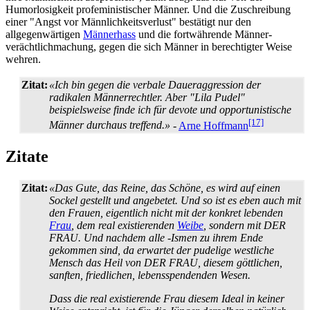
Humorlosigkeit profeministischer Männer. Und die Zuschreibung
einer "Angst vor Männlichkeits­verlust" bestätigt nur den
allgegenwärtigen
Männerhass
und die fortwährende Männer­
verächtlich­machung, gegen die sich Männer in berechtigter Weise
wehren.
Zitat:
«Ich bin gegen die verbale Daueraggression der
radikalen Männerrechtler. Aber "Lila Pudel"
beispielsweise finde ich für devote und opportunistische
[17]
Männer durchaus treffend.»
-
Arne Hoffmann
Zitate
Zitat:
«Das Gute, das Reine, das Schöne, es wird auf einen
Sockel gestellt und angebetet. Und so ist es eben auch mit
den Frauen, eigentlich nicht mit der konkret lebenden
Frau
, dem real existierenden
Weibe
, sondern mit DER
FRAU. Und nachdem alle -Ismen zu ihrem Ende
gekommen sind, da erwartet der pudelige westliche
Mensch das Heil von DER FRAU, diesem göttlichen,
sanften, friedlichen, lebens­spendenden Wesen.
Dass die real existierende Frau diesem Ideal in keiner