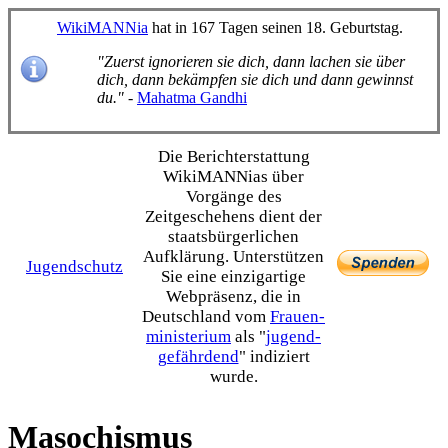
WikiMANNia
hat in 167 Tagen seinen 18. Geburtstag.
"Zuerst ignorieren sie dich, dann lachen sie über
dich, dann bekämpfen sie dich und dann gewinnst
du."
-
Mahatma Gandhi
Die Bericht­erstattung
WikiMANNias über
Vorgänge des
Zeitgeschehens dient der
staats­bürgerlichen
Aufklärung. Unterstützen
Jugendschutz
Sie eine einzig­artige
Webpräsenz, die in
Deutschland vom
Frauen­
ministerium
als "
jugend­
gefährdend
" indiziert
wurde.
Masochismus