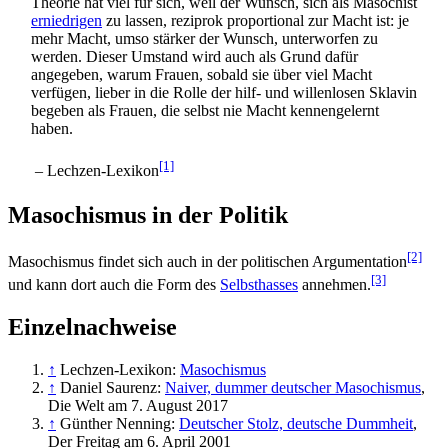
Theorie hat viel für sich, weil der Wunsch, sich als Masochist
erniedrigen
zu lassen, reziprok proportional zur Macht ist: je
mehr Macht, umso stärker der Wunsch, unterworfen zu
werden. Dieser Umstand wird auch als Grund dafür
angegeben, warum Frauen, sobald sie über viel Macht
verfügen, lieber in die Rolle der hilf- und willen­losen Sklavin
begeben als Frauen, die selbst nie Macht kennen­gelernt
haben.
[1]
– Lechzen-Lexikon
Masochismus in der Politik
[2]
Masochismus findet sich auch in der politischen Argumentation
[3]
und kann dort auch die Form des
Selbsthasses
annehmen.
Einzelnachweise
↑
Lechzen-Lexikon:
Masochismus
↑
Daniel Saurenz:
Naiver, dummer deutscher Masochismus
,
Die Welt am 7. August 2017
↑
Günther Nenning:
Deutscher Stolz, deutsche Dummheit
,
Der Freitag am 6. April 2001