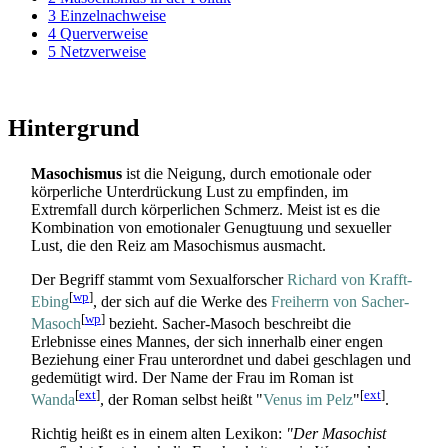
3
Einzelnachweise
4
Querverweise
5
Netzverweise
Hintergrund
Masochismus
ist die Neigung, durch emotionale oder
körperliche Unterdrückung Lust zu empfinden, im
Extremfall durch körperlichen Schmerz. Meist ist es die
Kombination von emotionaler Genugtuung und sexueller
Lust, die den Reiz am Masochismus ausmacht.
Der Begriff stammt vom Sexualforscher
Richard von Krafft-
[
wp
]
Ebing
, der sich auf die Werke des
Freiherrn von Sacher-
[
wp
]
Masoch
bezieht. Sacher-Masoch beschreibt die
Erlebnisse eines Mannes, der sich innerhalb einer engen
Beziehung einer Frau unterordnet und dabei geschlagen und
gedemütigt wird. Der Name der Frau im Roman ist
[
ext
]
[
ext
]
Wanda
, der Roman selbst heißt "
Venus im Pelz
"
.
Richtig heißt es in einem alten Lexikon:
"Der Masochist