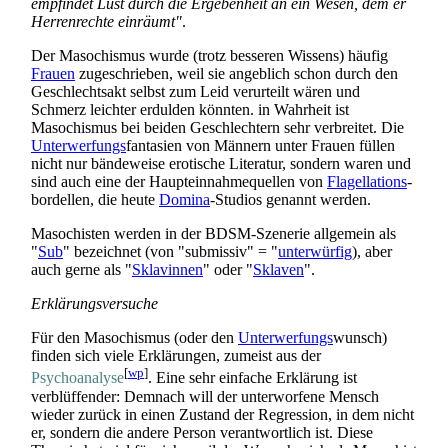
empfindet Lust durch die Ergebenheit an ein Wesen, dem er
Herrenrechte einräumt"
.
Der Masochismus wurde (trotz besseren Wissens) häufig
Frauen
zugeschrieben, weil sie angeblich schon durch den
Geschlechtsakt selbst zum Leid verurteilt wären und
Schmerz leichter erdulden könnten. in Wahrheit ist
Masochismus bei beiden Geschlechtern sehr verbreitet. Die
Unterwerfungs
­fantasien von Männern unter Frauen füllen
nicht nur bändeweise erotische Literatur, sondern waren und
sind auch eine der Haupt­einnahme­quellen von
Flagellations
­
bordellen, die heute
Domina
-Studios genannt werden.
Masochisten werden in der BDSM-Szenerie allgemein als
"
Sub
" bezeichnet (von "submissiv" = "
unterwürfig
), aber
auch gerne als "
Sklavinnen
" oder "
Sklaven
".
Erklärungsversuche
Für den Masochismus (oder den
Unterwerfungs
­wunsch)
finden sich viele Erklärungen, zumeist aus der
[
wp
]
Psychoanalyse
. Eine sehr einfache Erklärung ist
verblüffender: Demnach will der unterworfene Mensch
wieder zurück in einen Zustand der Regression, in dem nicht
er, sondern die andere Person verantwortlich ist. Diese