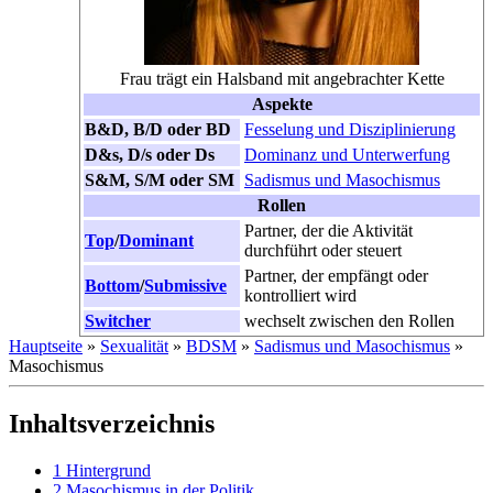
Frau trägt ein Halsband mit angebrachter Kette
Aspekte
B&D, B/D oder BD
Fesselung und Disziplinierung
D&s, D/s oder Ds
Dominanz und Unterwerfung
S&M, S/M oder SM
Sadismus und Masochismus
Rollen
Partner, der die Aktivität
Top
/​
Dominant
durchführt oder steuert
Partner, der empfängt oder
Bottom
/​
Sub­missive
kontrolliert wird
Switcher
wechselt zwischen den Rollen
Hauptseite
»
Sexualität
»
BDSM
»
Sadismus und Masochismus
»
Masochismus
Inhaltsverzeichnis
1
Hintergrund
2
Masochismus in der Politik