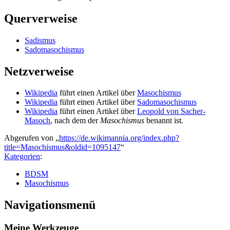
Querverweise
Sadismus
Sadomasochismus
Netzverweise
Wikipedia
führt einen Artikel über
Masochismus
Wikipedia
führt einen Artikel über
Sadomasochismus
Wikipedia
führt einen Artikel über
Leopold von Sacher-
Masoch
, nach dem der
Masochismus
benannt ist.
Abgerufen von „
https://de.wikimannia.org/index.php?
title=Masochismus&oldid=1095147
“
Kategorien
:
BDSM
Masochismus
Navigationsmenü
Meine Werkzeuge