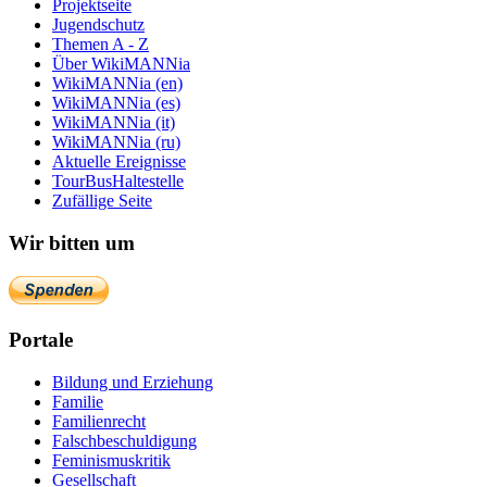
Projektseite
Jugendschutz
Themen A - Z
Über WikiMANNia
WikiMANNia (en)
WikiMANNia (es)
WikiMANNia (it)
WikiMANNia (ru)
Aktuelle Ereignisse
TourBusHaltestelle
Zufällige Seite
Wir bitten um
Portale
Bildung und Erziehung
Familie
Familienrecht
Falschbeschuldigung
Feminismuskritik
Gesellschaft