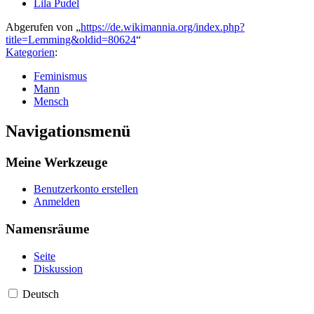
Lila Pudel
Abgerufen von „
https://de.wikimannia.org/index.php?
title=Lemming&oldid=80624
“
Kategorien
:
Feminismus
Mann
Mensch
Navigationsmenü
Meine Werkzeuge
Benutzerkonto erstellen
Anmelden
Namensräume
Seite
Diskussion
Deutsch