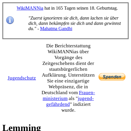
WikiMANNia
hat in 165 Tagen seinen 18. Geburtstag.
"Zuerst ignorieren sie dich, dann lachen sie über
dich, dann bekämpfen sie dich und dann gewinnst
du."
-
Mahatma Gandhi
Die Bericht­erstattung
WikiMANNias über
Vorgänge des
Zeitgeschehens dient der
staats­bürgerlichen
Aufklärung. Unterstützen
Jugendschutz
Sie eine einzig­artige
Webpräsenz, die in
Deutschland vom
Frauen­
ministerium
als "
jugend­
gefährdend
" indiziert
wurde.
Lemming