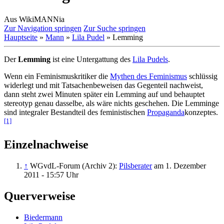
Aus WikiMANNia
Zur Navigation springen
Zur Suche springen
Hauptseite
»
Mann
»
Lila Pudel
» Lemming
Der
Lemming
ist eine Untergattung des
Lila Pudels
.
Wenn ein Feminismuskritiker die
Mythen des Feminismus
schlüssig
widerlegt und mit Tatsachen­beweisen das Gegenteil nachweist,
dann steht zwei Minuten später ein Lemming auf und behauptet
stereotyp genau dasselbe, als wäre nichts geschehen. Die Lemminge
sind integraler Bestandteil des feministischen
Propaganda
­konzeptes.
[1]
Einzelnachweise
↑
WGvdL-Forum (Archiv 2):
Pilsberater
am 1. Dezember
2011 - 15:57 Uhr
Querverweise
Biedermann