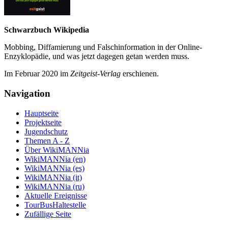
Schwarzbuch Wikipedia
Mobbing, Diffamierung und Falsch­information in der Online-
Enzyklo­pädie, und was jetzt da­gegen getan werden muss.
Im Februar 2020 im
Zeit­geist-Verlag
erschienen.
Navigation
Hauptseite
Projektseite
Jugendschutz
Themen A - Z
Über WikiMANNia
WikiMANNia (en)
WikiMANNia (es)
WikiMANNia (it)
WikiMANNia (ru)
Aktuelle Ereignisse
TourBusHaltestelle
Zufällige Seite