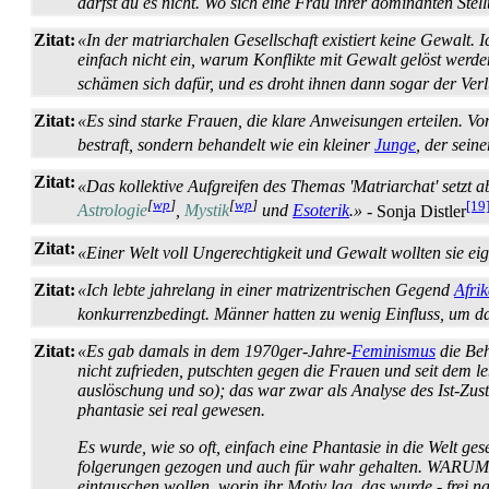
darfst du es nicht. Wo sich eine Frau ihrer dominanten Ste
Zitat:
«In der matriarchalen Gesellschaft existiert keine Gewalt. 
einfach nicht ein, warum Konflikte mit Gewalt gelöst werden 
schämen sich dafür, und es droht ihnen dann sogar der Verl
Zitat:
«Es sind starke Frauen, die klare Anweisungen erteilen. Von
bestraft, sondern behandelt wie ein kleiner
Junge
, der sein
Zitat:
«Das kollektive Aufgreifen des Themas 'Matriarchat' setzt 
[
wp
]
[
wp
]
[19
Astrologie
,
Mystik
und
Esoterik
.»
- Sonja Distler
Zitat:
«Einer Welt voll Ungerechtigkeit und Gewalt wollten sie e
Zitat:
«Ich lebte jahrelang in einer matrizentrischen Gegend
Afri
konkurrenz­bedingt. Männer hatten zu wenig Einfluss, um da
Zitat:
«Es gab damals in dem 1970ger-Jahre-
Feminismus
die Beh
nicht zufrieden, putschten gegen die Frauen und seit dem l
auslöschung und so); das war zwar als Analyse des Ist-Zu
phantasie sei real gewesen.
Es wurde, wie so oft, einfach eine Phantasie in die Welt ge
folgerungen gezogen und auch für wahr gehalten. WARUM di
eintauschen wollen, worin ihr Motiv lag, das wurde - frei n