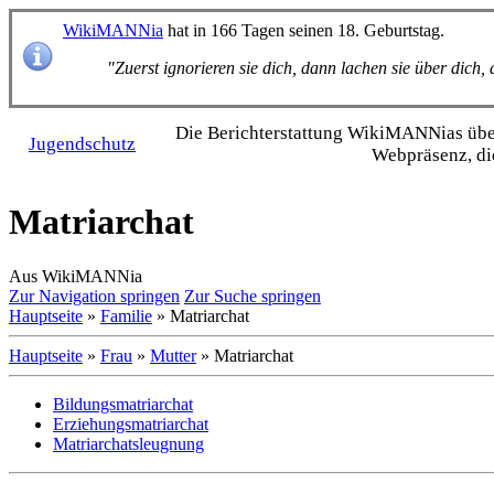
WikiMANNia
hat in 166 Tagen seinen 18. Geburtstag.
"Zuerst ignorieren sie dich, dann lachen sie über dich
Die Bericht­erstattung WikiMANNias über 
Jugendschutz
Webpräsenz, di
Matriarchat
Aus WikiMANNia
Zur Navigation springen
Zur Suche springen
Hauptseite
»
Familie
» Matriarchat
Hauptseite
»
Frau
»
Mutter
» Matriarchat
Bildungsmatriarchat
Erziehungsmatriarchat
Matriarchatsleugnung