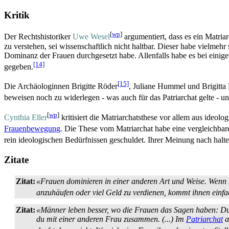
Kritik
[
wp
]
Der Rechtshistoriker
Uwe Wesel
argumentiert, dass es ein Matria
zu verstehen, sei wissenschaftlich nicht haltbar. Dieser habe vielmeh
Dominanz der Frauen durchgesetzt habe. Allenfalls habe es bei einige
[14]
gegeben.
[15]
Die Archäologinnen Brigitte Röder
, Juliane Hummel und Brigitta 
beweisen noch zu widerlegen - was auch für das Patriarchat gelte - und
[
wp
]
Cynthia Eller
kritisiert die Matriarchats­these vor allem aus ideo
Frauenbewegung
. Die These vom Matriarchat habe eine vergleichbar
rein ideologischen Bedürfnissen geschuldet. Ihrer Meinung nach halt
Zitate
Zitat:
«Frauen dominieren in einer anderen Art und Weise. Wenn Fra
anzuhäufen oder viel Geld zu verdienen, kommt ihnen einfac
Zitat:
«Männer leben besser, wo die Frauen das Sagen haben: Du b
du mit einer anderen Frau zusammen. (...) Im
Patriarchat
a