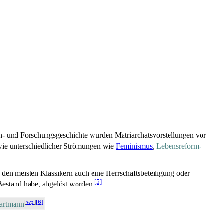
n- und Forschungs­geschichte wurden Matriarchats­vorstellungen vor
ie unterschiedlicher Strömungen wie
Feminismus
,
Lebens­reform­
i den meisten Klassikern auch eine Herrschafts­beteiligung oder
[5]
 Bestand habe, abgelöst worden.
[
wp
]
[6]
artmann