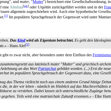
sprung", und
mater
, "
Mutter
") bezeichnet eine Gesellschafts­ordnung, i
[
wp
]
uf eine
Ahnfrau
oder
Urgöttin
zurückgeführt werden und in der
Fra
 Frauen allgemein zugeschrieben wird. Auch eine hypothetische Gesellsc
[1]
et.
Im populären Sprachgebrauch der Gegenwart wird unter Matriarch
.
treben.
Das
Kind
wird als Eigentum betrachtet.
Es geht den Ideologinn
[3]
te.»
- Hans Alef
t gibt es zwar nicht, aber besonders unter dem Einfluss des
Feminismu
 zusammen­gesetzt aus lateinisch mater "Mutter" und griechisch archein
in Anlehnung an das Wort
Patriarchat
gebildet worden. (...) Erst die neu
rchat im populären Sprachgebrauch der Gegenwart dazu, eine Gesells
mag das Thema vielleicht noch aus einem anderen Grund hitzige Debat
ls die, in der wir leben - nämlich im Hinblick auf das Machtverhältnis
sdiskurse zu verstehen. Dabei lassen sich unterschiedliche Zugänge ben
gegeben. Teils wird eine matriarchale Zukunft ersonnen.»
- Elke Har