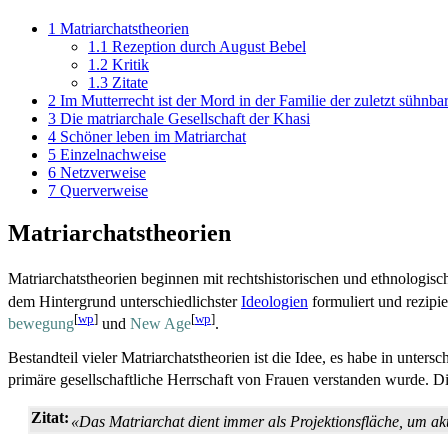
1
Matriarchatstheorien
1.1
Rezeption durch August Bebel
1.2
Kritik
1.3
Zitate
2
Im Mutterrecht ist der Mord in der Familie der zuletzt sühnba
3
Die matriarchale Gesellschaft der Khasi
4
Schöner leben im Matriarchat
5
Einzelnachweise
6
Netzverweise
7
Querverweise
Matriarchatstheorien
Matriarchatstheorien beginnen mit rechts­historischen und ethnologisc
dem Hintergrund unterschiedlichster
Ideologien
formuliert und rezipie
[
wp
]
[
wp
]
bewegung
und
New Age
.
Bestandteil vieler Matriarchats­theorien ist die Idee, es habe in unters
primäre gesellschaftliche Herrschaft von Frauen verstanden wurde. D
Zitat:
«Das Matriarchat dient immer als Projektionsfläche, um akt