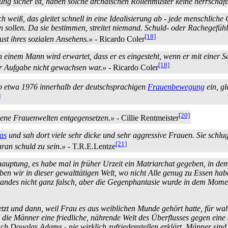
llung sicher ist, haben solche archaischen Rollenmuster keine herrscha
Ich weiß, das gleitet schnell in eine Idealisierung ab - jede menschlic
sollen. Da sie bestimmen, streitet niemand. Schuld- oder Rache­gefühle k
[18]
ust ihres sozialen Ansehens.»
- Ricardo Coler
 einem Mann wird erwartet, dass er es eingesteht, wenn er mit einer Sa
[18]
er Aufgabe nicht gewachsen war.»
- Ricardo Coler
ab etwa 1976 innerhalb der deutsch­sprachigen
Frauenbewegung
ein, gl
]
[20]
igene Frauenwelten entgegensetzen.»
- Cillie Rentmeister
kas
und sah dort viele sehr dicke und sehr aggressive Frauen. Sie schlu
[21]
ran schuld zu sein.»
- T.R.E.Lentze
auptung, es habe mal in früher Urzeit ein Matriarchat gegeben, in d
eben wir in dieser gewalttätigen Welt, wo nicht Alle genug zu Essen ha
standes nicht ganz falsch, aber die Gegen­phantasie wurde in dem Mom
setzt und dann, weil Frau es aus weiblichen Munde gehört hatte, für wah
e Männer eine friedliche, nährende Welt des Überflusses gegen eine a
ach Douglas Adams - nie wirklich zufrieden­stellen erklärt. Männer sin