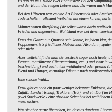
Es gab da im Grunde zwei Phantasien: Bei den Sanft­mütige
und der Baum des ewigen Lebens halt. Da waren auch Män
Bei den Härteren war es eine Art Bienenstock oder Ameisen­h
Tode schuften - allesamt Weibchen mit einem kurzen, harten
Männer waren überflüssig (sie selbst waren darin natürlich
Frieden und allgemeinem Wohlstand war bei denen sowieso n
Dass das Ganze nur Quatsch sein konnte, ist jedem klar, d
Popp­szenen. Nix friedliches Matriarchat! Also dann, später 
oder nicht.
Aber vielleicht findet man sie versteckt sogar noch heute
Frauen, matrilineare Güter­vererbung, etc...) und zwar in w
beschneidung) und auch nicht wohlhabend oder gesund (allerl
Elend und Hunger, vormalige Diktatur nach nord­koreanisch
Eine schöne Wahl...
Dazu gibt es noch ein paar weniger bekannte Enklaven, die 
Zufall): Landwirtschaft, Traktoren (EU); und ein Dorf im 
(zwei Stockwerke - eine absolute Seltenheit bei weiblichem 
muss suchen.
Was sie aber gerne übersehen, ist, dass es durchaus Liter