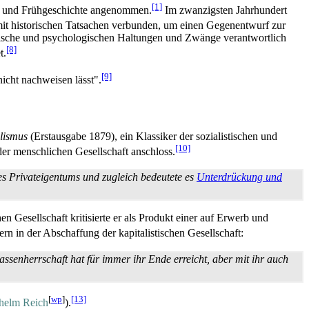
[1]
r- und Früh­geschichte angenommen.
Im zwanzigsten Jahrhundert
t historischen Tatsachen verbunden, um einen Gegenentwurf zur
ralische und psychologischen Haltungen und Zwänge verantwortlich
[8]
t.
[9]
nicht nachweisen lässt".
lismus
(Erstausgabe 1879), ein Klassiker der sozialistischen und
[10]
der menschlichen Gesellschaft anschloss.
es Privat­eigentums und zugleich bedeutete es
Unterdrückung und
n Gesellschaft kritisierte er als Produkt einer auf Erwerb und
rn in der Abschaffung der kapitalistischen Gesellschaft:
assen­herrschaft hat für immer ihr Ende erreicht, aber mit ihr auch
[
wp
]
[13]
helm Reich
).