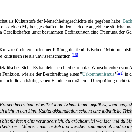
rchat als Kulturstufe der Menschheits­geschichte nie gegeben habe.
Bach
r selbst einen Mythos geschaffen, in dem sich die angebliche sittliche 
n Gesellschaften unter bestimmten Bedingungen eine Trennung der Gesch
Kunz resümieren nach einer Prüfung der feministischen "Matriarchats­f
[16]
 kritisieren sie als unwissenschaftlich.
logiekritischer Sicht. Es handele sich hierbei um das Wunschdenken von A
[
wp
]
e Funktion, wie sie der Beschreibung eines "
Urkommunismus
"
in d
en auch die archäologischen Funde einer näheren Überprüfung nicht sta
uen herrschen, ist es Teil ihrer Arbeit. Ihnen gefällt es, wenn einfac
h nicht in den Sinn. Kapital­akkumulation scheint eine männliche Trie
ist für fast nichts verantwortlich, du arbeitest viel weniger und du 
rbeiten wir Männer mehr im Job und waschen zumindest ab und zu die 