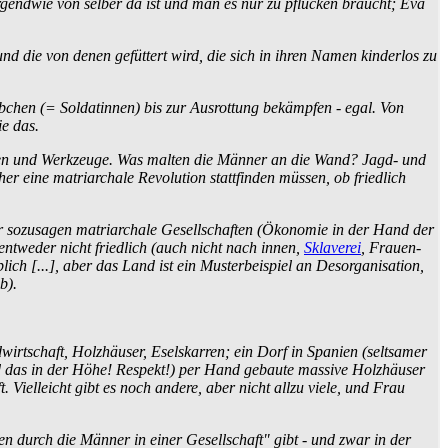
rgendwie von selber da ist und man es nur zu pflücken braucht; Eva
und die von denen gefüttert wird, die sich in ihren Namen kinderlos zu
ibchen (= Soldatinnen) bis zur Ausrottung bekämpfen - egal. Von
e das.
Waffen und Werkzeuge. Was malten die Männer an die Wand? Jagd- und
her eine matriarchale Revolution stattfinden müssen, ob friedlich
war sozusagen matriarchale Gesellschaften (Ökonomie in der Hand der
 entweder nicht friedlich (auch nicht nach innen,
Sklaverei
, Frauen­
h [...], aber das Land ist ein Muster­beispiel an Des­organisation,
b).
irtschaft, Holzhäuser, Eselskarren; ein Dorf in Spanien (seltsamer
nd das in der Höhe! Respekt!) per Hand gebaute massive Holzhäuser
Vielleicht gibt es noch andere, aber nicht allzu viele, und Frau
 durch die Männer in einer Gesellschaft" gibt - und zwar in der