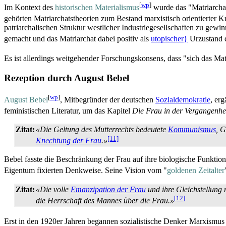
[
wp
]
Im Kontext des
historischen Materialismus
wurde das "Matriarchat
gehörten Matriarchats­theorien zum Bestand marxistisch orientierter Ku
patriarchalischen Struktur westlicher Industrie­gesellschaften zu g
gemacht und das Matriarchat dabei positiv als
utopischer}
Urzustand de
Es ist allerdings weitgehender Forschungskonsens, dass "sich das Mat
Rezeption durch August Bebel
[
wp
]
August Bebel
, Mitbegründer der deutschen
Sozialdemokratie
, er
feministischen Literatur, um das Kapitel
Die Frau in der Vergangenhe
Zitat:
«Die Geltung des Mutterrechts bedeutete
Kommunismus
, G
[11]
Knechtung der Frau
.»
Bebel fasste die Beschränkung der Frau auf ihre biologische Funktion 
Eigentum fixierten Denkweise. Seine Vision vom "
goldenen Zeitalter
Zitat:
«Die volle
Emanzipation der Frau
und ihre Gleichstellung m
[12]
die Herrschaft des Mannes über die Frau.»
Erst in den 1920er Jahren begannen sozialistische Denker Marxismus