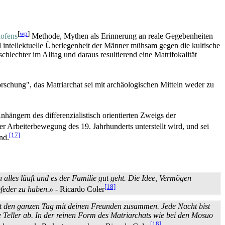
[
wp
]
ofens
Methode, Mythen als Erinnerung an reale Gegebenheiten
und intellektuelle Überlegenheit der Männer mühsam gegen die kultische
lechter im Alltag und daraus resultierend eine Matrifokalität
orschung", das Matriarchat sei mit archäologischen Mitteln weder zu
nhängern des differenzialistisch orientierten Zweigs der
er Arbeiterbewegung des 19. Jahrhunderts unterstellt wird, und sei
[17]
nd.
h alles läuft und es der Familie gut geht. Die Idee, Vermögen
[18]
bfeder zu haben.»
- Ricardo Coler
bist den ganzen Tag mit deinen Freunden zusammen. Jede Nacht bist
Teller ab. In der reinen Form des Matriarchats wie bei den Mosuo
[18]