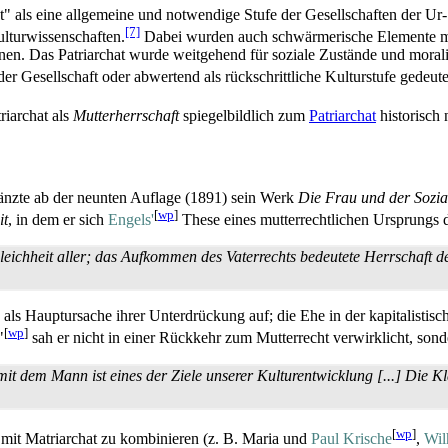
" als eine allgemeine und notwendige Stufe der Gesellschaften der U
[7]
ltur­wissenschaften.
Dabei wurden auch schwärmerische Elemente mi
ewinnen. Das Patriarchat wurde weitgehend für soziale Zustände und mo
r Gesellschaft oder abwertend als rück­schrittliche Kulturstufe gedeute
riarchat als
Mutterherrschaft
spiegel­bildlich zum
Patriarchat
historisch 
gänzte ab der neunten Auflage (1891) sein Werk
Die Frau und der Sozia
[
wp
]
it
, in dem er sich
Engels'
These eines mutter­rechtlichen Ursprungs 
leichheit aller; das Aufkommen des Vaterrechts bedeutete Herrschaft d
als Hauptursache ihrer Unterdrückung auf; die Ehe in der kapitalistische
[
wp
]
"
sah er nicht in einer Rückkehr zum Mutterrecht verwirklicht, sonde
it dem Mann ist eines der Ziele unserer Kultur­entwicklung [...] Die Kl
[
wp
]
 mit Matriarchat zu kombinieren (z. B. Maria und
Paul Krische
,
Wil