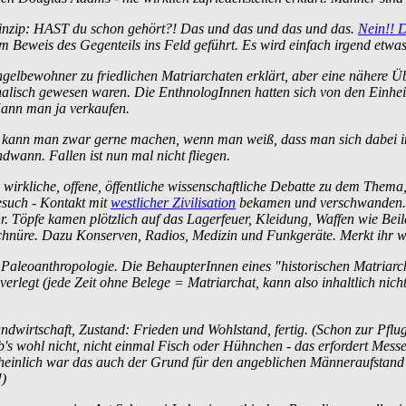
rinzip: HAST du schon gehört?! Das und das und das und das.
Nein!! 
um Beweis des Gegenteils ins Feld geführt. Es wird einfach irgend etwa
l­bewohner zu friedlichen Matriarchaten erklärt, aber eine nähere Übe
rchalisch gewesen waren. Die EnthnologInnen hatten sich von den Einh
Kann man ja verkaufen.
s kann man zwar gerne machen, wenn man weiß, dass man sich dabei in 
endwann. Fallen ist nun mal nicht fliegen.
wirkliche, offene, öffentliche wissenschaftliche Debatte zu dem Thema, 
esuch - Kontakt mit
westlicher Zivilisation
bekamen und verschwanden. Da
. Töpfe kamen plötzlich auf das Lagerfeuer, Kleidung, Waffen wie Beil
chnüre. Dazu Konserven, Radios, Medizin und Funkgeräte. Merkt ihr w
 Paleo­anthropologie. Die BehaupterInnen eines "historischen Matriarch
verlegt (jede Zeit ohne Belege = Matriarchat, kann also inhaltlich nicht
ndwirtschaft, Zustand: Frieden und Wohlstand, fertig. (Schon zur Pflug
ab's wohl nicht, nicht einmal Fisch oder Hühnchen - das erfordert Mes
rscheinlich war das auch der Grund für den angeblichen Männer­aufstand
!)