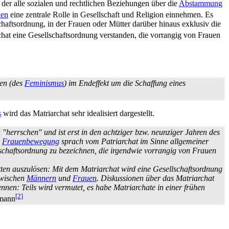
n der alle sozialen und rechtlichen Beziehungen über die
Abstammung
uen
eine zentrale Rolle in Gesellschaft und Religion einnehmen. Es
hafts­ordnung, in der Frauen oder Mütter darüber hinaus exklusiv die
at eine Gesellschafts­ordnung verstanden, die vorrangig von Frauen
en (des
Feminismus
) im Endeffekt um die Schaffung eines
s
wird das Matriarchat sehr idealisiert dargestellt.
 "herrschen" und ist erst in den achtziger bzw. neunziger Jahren des
e
Frauenbewegung
sprach vom Patriarchat im Sinne allgemeiner
chafts­ordnung zu bezeichnen, die irgendwie vorrangig von Frauen
ten auszulösen: Mit dem Matriarchat wird eine Gesellschaftsordnung
 zwischen
Männern
und
Frauen
. Diskussionen über das Matriarchat
ennen: Teils wird vermutet, es habe Matriarchate in einer frühen
[2]
tmann