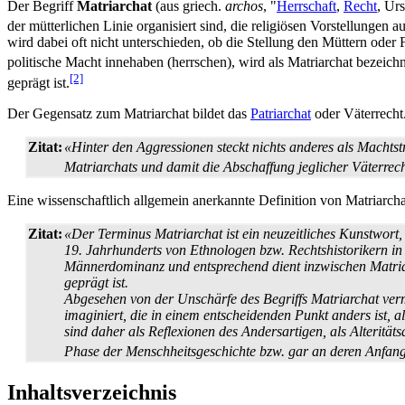
Der Begriff
Matriarchat
(aus griech.
archos
, "
Herrschaft
,
Recht
, Ur
der mütterlichen Linie organisiert sind, die religiösen Vorstellungen a
wird dabei oft nicht unterschieden, ob die Stellung den Müttern oder
politische Macht innehaben (herrschen), wird als Matriarchat bezeichn
[2]
geprägt ist.
Der Gegensatz zum Matriarchat bildet das
Patriarchat
oder Väterrecht
Zitat:
«Hinter den Aggressionen steckt nichts anderes als Machts
Matriarchats und damit die Abschaffung jeglicher Väterrech
Eine wissenschaftlich allgemein anerkannte Definition von Matriarcha
Zitat:
«Der Terminus Matriarchat ist ein neuzeitliches Kunstwort,
19. Jahrhunderts von Ethnologen bzw. Rechts­historikern 
Männer­dominanz und entsprechend dient inzwischen Matria
geprägt ist.
Abgesehen von der Unschärfe des Begriffs Matriarchat ver
imaginiert, die in einem entscheidenden Punkt anders ist, a
sind daher als Reflexionen des Andersartigen, als Alterität
Phase der Menschheitsgeschichte bzw. gar an deren Anfang 
Inhaltsverzeichnis