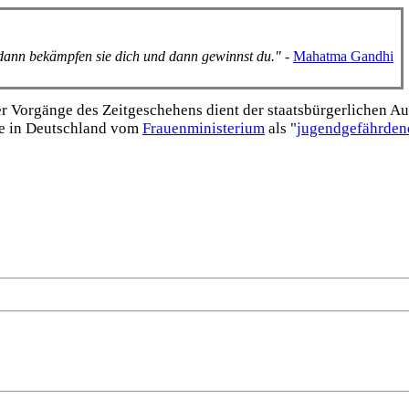
, dann bekämpfen sie dich und dann gewinnst du."
-
Mahatma Gandhi
Vorgänge des Zeitgeschehens dient der staats­bürgerlichen Aufk
e in Deutschland vom
Frauen­ministerium
als "
jugend­gefährden