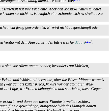
fts­bezeugende Bedeutung mehr.»
- Ricardo Coler
he Gesellschaft hat ihre Probleme. Aber den Mosuo-Frauen leuchtet
ennen sie nicht, es ist einfach eine Schande, sich zu streiten. Sie
che nicht fertig geworden ist. Er wird nicht ausgeschimpft oder
[
wp
]
eichzeitig mit dem Anwachsen des Interesses für
Magie
,
gen sich vor Allem untereinander, besonders auf Märkten,
em Friede und Wohlstand herrschte, aber die Bösen Männer waren's
ben (war damals kalter Krieg,3x kurz vor der atomaren Welt­
ent zur Lüge, wo Frauen behaupteten und schrieben, diese Gegen­
r erklärt - und dann aus dieser Phantasie weitere Schluss­
uch für sie gewalttätige, hungernde Welt des Mangels hatten
d halt Faschisten (dein Thema, Hadmut). Punkt, aus.