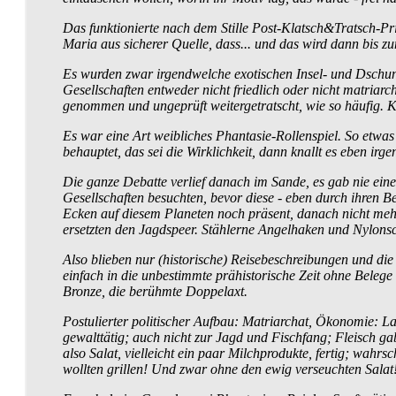
Das funktionierte nach dem Stille Post-Klatsch&Tratsch-P
Maria aus sicherer Quelle, dass... und das wird dann bis z
Es wurden zwar irgendwelche exotischen Insel- und Dschunge
Gesellschaften entweder nicht friedlich oder nicht matria
genommen und ungeprüft weitergetratscht, wie so häufig. 
Es war eine Art weibliches Phantasie-Rollenspiel. So etwa
behauptet, das sei die Wirklichkeit, dann knallt es eben irg
Die ganze Debatte verlief danach im Sande, es gab nie eine 
Gesellschaften besuchten, bevor diese - eben durch ihren B
Ecken auf diesem Planeten noch präsent, danach nicht mehr
ersetzten den Jagdspeer. Stählerne Angelhaken und Nylons
Also blieben nur (historische) Reise­beschreibungen und die
einfach in die unbestimmte prähistorische Zeit ohne Belege 
Bronze, die berühmte Doppelaxt.
Postulierter politischer Aufbau: Matriarchat, Ökonomie: La
gewalttätig; auch nicht zur Jagd und Fischfang; Fleisch g
also Salat, vielleicht ein paar Milchprodukte, fertig; wah
wollten grillen! Und zwar ohne den ewig verseuchten Salat