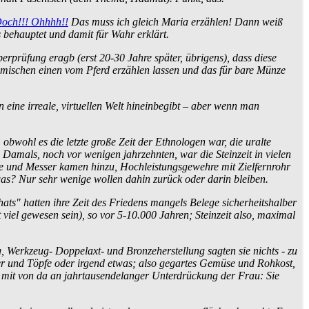
Doch!!! Ohhhh!!
Das muss ich gleich Maria erzählen! Dann weiß
s behauptet und damit für Wahr erklärt.
rprüfung eragb (erst 20-30 Jahre später, übrigens), dass diese
eimischen einen vom Pferd erzählen lassen und das für bare Münze
eine irreale, virtuellen Welt hineinbegibt – aber wenn man
obwohl es die letzte große Zeit der Ethnologen war, die uralte
mals, noch vor wenigen jahrzehnten, war die Steinzeit in vielen
e und Messer kamen hinzu, Hoch­leistungs­gewehre mit Zielfernrohr
as? Nur sehr wenige wollen dahin zurück oder darin bleiben.
ats" hatten ihre Zeit des Friedens mangels Belege sicherheits­halber
 viel gewesen sein), so vor 5-10.000 Jahren; Steinzeit also, maximal
, Werkzeug- Doppelaxt- und Bronze­herstellung sagten sie nichts - zu
ser und Töpfe oder irgend etwas; also gegartes Gemüse und Rohkost,
 mit von da an jahr­tausende­langer Unterdrückung der Frau: Sie