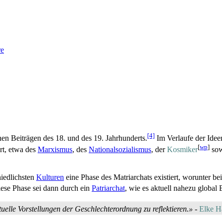
re
[4]
hen Beiträgen des 18. und des 19. Jahrhunderts.
Im Verlaufe der Idee
[
wp
]
rt, etwa des
Marxismus
, des
Nationalsozialismus
, der
Kosmiker
sow
chiedlichsten
Kulturen
eine Phase des Matriarchats existiert, worunter be
iese Phase sei dann durch ein
Patriarchat
, wie es aktuell nahezu global
uelle Vorstellungen der Geschlechterordnung zu reflektieren.»
-
Elke H