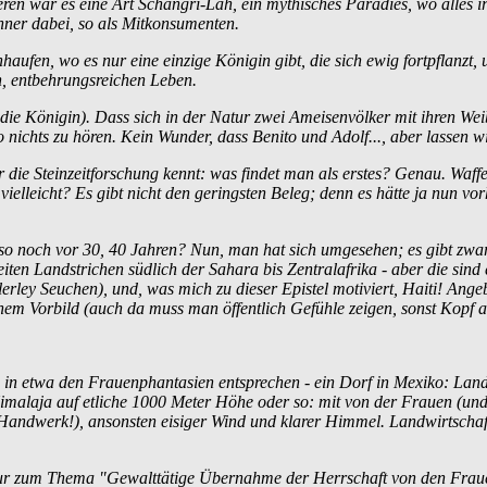
ren war es eine Art Schangri-Lah, ein mythisches Paradies, wo alles i
ner dabei, so als Mitkonsumenten.
aufen, wo es nur eine einzige Königin gibt, die sich ewig fortpflanzt, 
, entbehrungs­reichen Leben.
 die Königin). Dass sich in der Natur zwei Ameisen­völker mit ihren We
ichts zu hören. Kein Wunder, dass Benito und Adolf..., aber lassen wi
er die Steinzeit­forschung kennt: was findet man als erstes? Genau. 
vielleicht? Es gibt nicht den geringsten Beleg; denn es hätte ja nun vor
, also noch vor 30, 40 Jahren? Nun, man hat sich umgesehen; es gibt z
eiten Landstrichen südlich der Sahara bis Zentralafrika - aber die sind
ey Seuchen), und, was mich zu dieser Epistel motiviert, Haiti! Angeblic
em Vorbild (auch da muss man öffentlich Gefühle zeigen, sonst Kopf a
in etwa den Frauen­phantasien entsprechen - ein Dorf in Mexiko: Landw
Himalaja auf etliche 1000 Meter Höhe oder so: mit von der Frauen (u
Handwerk!), ansonsten eisiger Wind und klarer Himmel. Landwirtschaft. 
atur zum Thema "Gewalt­tätige Übernahme der Herrschaft von den Frauen