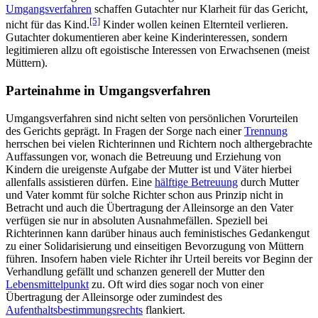
Umgangsverfahren
schaffen Gutachter nur Klarheit für das Gericht,
[5]
nicht für das Kind.
Kinder wollen keinen Elternteil verlieren.
Gutachter dokumentieren aber keine Kinder­interessen, sondern
legitimieren allzu oft egoistische Interessen von Erwachsenen (meist
Müttern).
Parteinahme in Umgangsverfahren
Umgangsverfahren sind nicht selten von persönlichen Vorurteilen
des Gerichts geprägt. In Fragen der Sorge nach einer
Trennung
herrschen bei vielen Richterinnen und Richtern noch althergebrachte
Auffassungen vor, wonach die Betreuung und Erziehung von
Kindern die ureigenste Aufgabe der Mutter ist und Väter hierbei
allenfalls assistieren dürfen. Eine
hälftige Betreuung
durch Mutter
und Vater kommt für solche Richter schon aus Prinzip nicht in
Betracht und auch die Übertragung der Alleinsorge an den Vater
verfügen sie nur in absoluten Ausnahmefällen. Speziell bei
Richterinnen kann darüber hinaus auch feministisches Gedankengut
zu einer Solidarisierung und einseitigen Bevorzugung von Müttern
führen. Insofern haben viele Richter ihr Urteil bereits vor Beginn der
Verhandlung gefällt und schanzen generell der Mutter den
Lebensmittelpunkt
zu. Oft wird dies sogar noch von einer
Übertragung der Alleinsorge oder zumindest des
Aufenthaltsbestimmungsrechts
flankiert.