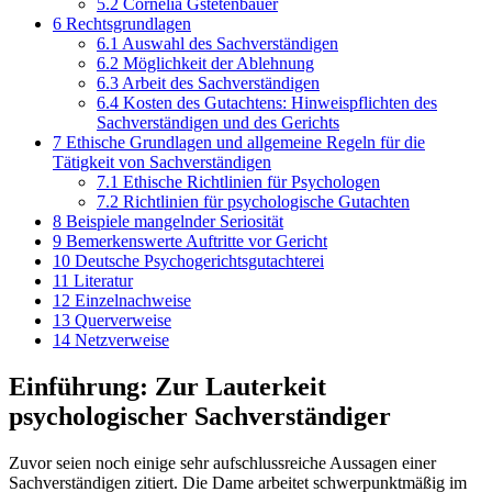
5.2
Cornelia Gstetenbauer
6
Rechtsgrundlagen
6.1
Auswahl des Sachverständigen
6.2
Möglichkeit der Ablehnung
6.3
Arbeit des Sachverständigen
6.4
Kosten des Gutachtens: Hinweispflichten des
Sachverständigen und des Gerichts
7
Ethische Grundlagen und allgemeine Regeln für die
Tätigkeit von Sachverständigen
7.1
Ethische Richtlinien für Psychologen
7.2
Richtlinien für psychologische Gutachten
8
Beispiele mangelnder Seriosität
9
Bemerkenswerte Auftritte vor Gericht
10
Deutsche Psychogerichtsgutachterei
11
Literatur
12
Einzelnachweise
13
Querverweise
14
Netzverweise
Einführung: Zur Lauterkeit
psychologischer Sachverständiger
Zuvor seien noch einige sehr aufschlussreiche Aussagen einer
Sachverständigen zitiert. Die Dame arbeitet schwerpunktmäßig im