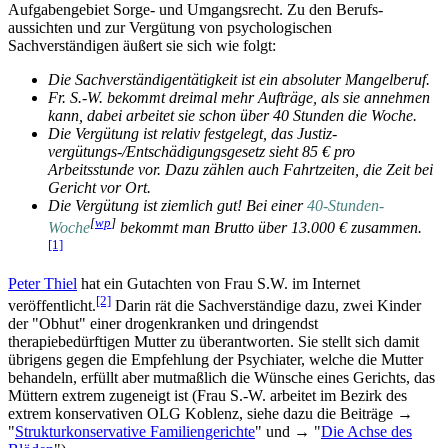
Aufgabengebiet Sorge- und Umgangs­recht. Zu den Berufs­
aussichten und zur Vergütung von psychologischen
Sachverständigen äußert sie sich wie folgt:
Die Sachverständigentätigkeit ist ein absoluter Mangelberuf.
Fr. S.-W. bekommt dreimal mehr Aufträge, als sie annehmen
kann, dabei arbeitet sie schon über 40 Stunden die Woche.
Die Vergütung ist relativ festgelegt, das Justiz­
vergütungs-/Entschädigungs­gesetz sieht 85 € pro
Arbeitsstunde vor. Dazu zählen auch Fahrtzeiten, die Zeit bei
Gericht vor Ort.
Die Vergütung ist ziemlich gut! Bei einer
40-Stunden-
[
wp
]
Woche
bekommt man Brutto über 13.000 € zusammen.
[1]
Peter Thiel
hat ein Gutachten von Frau S.W. im Internet
[2]
veröffentlicht.
Darin rät die Sachverständige dazu, zwei Kinder
der "Obhut" einer drogenkranken und dringendst
therapiebedürftigen Mutter zu überantworten. Sie stellt sich damit
übrigens gegen die Empfehlung der Psychiater, welche die Mutter
behandeln, erfüllt aber mutmaßlich die Wünsche eines Gerichts, das
Müttern extrem zugeneigt ist (Frau S.-W. arbeitet im Bezirk des
extrem konservativen OLG Koblenz, siehe dazu die Beiträge →
"
Strukturkonservative Familiengerichte
" und → "
Die Achse des