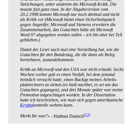
Streichungen, unter anderem die Microsoft-Kritik. Die
musste fast ganz raus. In der Abgabeversion vom
20.2.1998 kommt Microsoft nur noch dreimal und nicht
als Kritik vor (Microsoft bietet einen Sicherheits­patch
gegen Angreifer, Microsoft und Siemens erweitern die
Zusammenarbeit, das Gutachten hätte als Microsoft
Word 97 abgegeben werden sollen – ich bin aber bei TeX
geblieben.)
Damit der Leser auch mal eine Vorstellung hat, wie die
Gutachten für den Bundestag, die die dann als Beleg
hernehmen, zustandekommen.
Kritik an Microsoft und den USA war nicht erlaubt. Sechs
Wochen vorher gab es einen Vorfall, bei dem jemand
heimlich versucht hatte, einen Backup meines Arbeits­
platz­rechners zu ziehen (es hieß nachher, es sei um das
Gutachten gegangen), und drei Monate später war meine
Promotion totgeschlagen worden. In der Dissertation
hatte ich beschrieben, wie man sich gegen amerikanische
Krypto
­kontrolle wehren kann.
[13]
Merkt Ihr was?»
- Hadmut Danisch