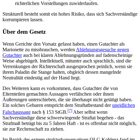
richterlichen Vorstellungen zuwiderlaufen.
Strukturell besteht somit ein hohes Risiko, dass sich Sachverständige
korrumpieren lassen.
Über dem Gesetz
Wenn Gerichte den Vorsatz gefasst haben, einen Gutachter als
Marionette zu missbrauchen, werden
Ablehnungsgesuche gegen
Gutachter
auch bei klaren Ablehnungsgründen auf fadenscheinige
Weise abgebügelt. Intellektuell, mitunter auch sprachlich, sind die
Verrenkungen der Richterschaft ausgesprochen peinlich, wenn sie
ihrem Paladin die Stange halten, obgleich dessen mangelnde
Neutralität eindeutig auf der Hand liegt.
Des Weiteren kann es vorkommen, dass Gutachter die von
Elternteilen gemachten Aussagen verfälschen oder ihnen
Äußerungen unterschieben, die sie überhaupt nicht getätigt haben.
Ein solches Gebaren entspricht dem Straftatbestand der
uneidlichen
[7]
Falschaussage
nach § 153 StGB.
Aber selbst wenn
Sachverständige diese schwerwiegende Straftat begehen - das
Strafmaß beträgt bis zu 5 Jahren Haft - ist es offenbar nicht möglich,
sie zur Rechenschaft zu ziehen.
Im Bezirk des extrem strukturkonservativen OLG Koblenz fand im