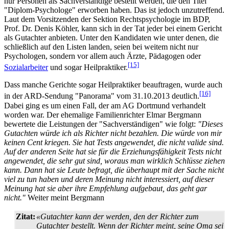
nur Personen als Sachverständige bestellt werden, die den Titel
"Diplom-Psychologe" erworben haben. Das ist jedoch unzutreffend.
Laut dem Vorsitzenden der Sektion Rechtspsychologie im BDP,
Prof. Dr. Denis Köhler, kann sich in der Tat jeder bei einem Gericht
als Gutachter anbieten. Unter den Kandidaten wie unter denen, die
schließlich auf den Listen landen, seien bei weitem nicht nur
Psychologen, sondern vor allem auch Ärzte, Pädagogen oder
[15]
Sozialarbeiter
und sogar Heilpraktiker.
Dass manche Gerichte sogar Heilpraktiker beauftragen, wurde auch
[16]
in der ARD-Sendung "Panorama" vom 31.10.2013 deutlich.
Dabei ging es um einen Fall, der am AG Dortmund verhandelt
worden war. Der ehemalige Familienrichter Elmar Bergmann
bewertete die Leistungen der "Sachverständigen" wie folgt:
"Dieses
Gutachten würde ich als Richter nicht bezahlen. Die würde von mir
keinen Cent kriegen. Sie hat Tests angewendet, die nicht valide sind.
Auf der anderen Seite hat sie für die Erziehungsfähigkeit Tests nicht
angewendet, die sehr gut sind, woraus man wirklich Schlüsse ziehen
kann. Dann hat sie Leute befragt, die überhaupt mit der Sache nicht
viel zu tun haben und deren Meinung nicht interessiert, auf dieser
Meinung hat sie aber ihre Empfehlung aufgebaut, das geht gar
nicht."
Weiter meint Bergmann
Zitat:
«Gutachter kann der werden, den der Richter zum
Gutachter bestellt. Wenn der Richter meint, seine Oma sei