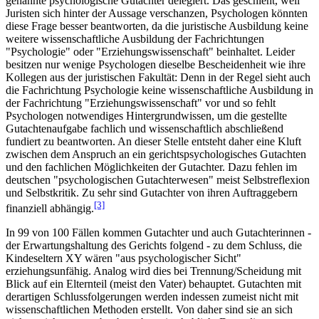
genannte psychologische Gutachter delegiert. Das geschieht, weil
Juristen sich hinter der Aussage verschanzen, Psychologen könnten
diese Frage besser beantworten, da die juristische Ausbildung keine
weitere wissenschaftliche Ausbildung der Fachrichtungen
"Psychologie" oder "Erziehungswissenschaft" beinhaltet. Leider
besitzen nur wenige Psychologen dieselbe Bescheidenheit wie ihre
Kollegen aus der juristischen Fakultät: Denn in der Regel sieht auch
die Fachrichtung Psychologie keine wissenschaftliche Ausbildung in
der Fachrichtung "Erziehungswissenschaft" vor und so fehlt
Psychologen notwendiges Hintergrundwissen, um die gestellte
Gutachtenaufgabe fachlich und wissenschaftlich abschließend
fundiert zu beantworten. An dieser Stelle entsteht daher eine Kluft
zwischen dem Anspruch an ein gerichtspsychologisches Gutachten
und den fachlichen Möglichkeiten der Gutachter. Dazu fehlen im
deutschen "psychologischen Gutachterwesen" meist Selbstreflexion
und Selbstkritik. Zu sehr sind Gutachter von ihren Auftraggebern
[3]
finanziell abhängig.
In 99 von 100 Fällen kommen Gutachter und auch Gutachterinnen -
der Erwartungshaltung des Gerichts folgend - zu dem Schluss, die
Kindeseltern XY wären "aus psychologischer Sicht"
erziehungsunfähig. Analog wird dies bei Trennung/Scheidung mit
Blick auf ein Elternteil (meist den Vater) behauptet. Gutachten mit
derartigen Schlussfolgerungen werden indessen zumeist nicht mit
wissenschaftlichen Methoden erstellt. Von daher sind sie an sich