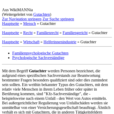
Aus WikiMANNia
(Weitergeleitet von
Gutachten
)
Zur Navigation springen
Zur Suche springen
Hauptseite
»
Mensch
» Gutachter
Hauptseite
»
Recht
»
Familienrecht
»
Familiengericht
» Gutachter
Hauptseite
»
Wirtschaft
»
Helferinnenindustrie
» Gutachter
Familienpsychologische Gutachten
Psychologische Sachverständige
Mit dem Begriff
Gutachter
werden Personen bezeichnet, die
aufgrund eines spezifischen Sachverstands zur Beantwortung
bestimmter Fragen besonders qualifiziert sind oder dies zumindest
sein sollten. Ein weithin bekannter Typus des Gutachters, mit dem
relativ viele Menschen in ihrem Leben früher oder später in
Berührung kommen, sind "Kfz-Sach­verständige", die -
beispielsweise nach einem Unfall - den Wert von Autos ermitteln.
Bei außer­gerichtlicher Regulierung von Unfallschäden werden sie
unmittelbar von einer Versicherungs­gesellschaft beauftragt. Ähnlich
verhält es sich mit Gutachtern, die in anderen Tätigkeits­feldern