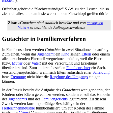
Blöden
").
Offenbar gehört die "Sachverständige" S.-W. zu den Leuten, die so
ziemlich alles tun, damit sie weiter in den Fleischtopf greifen dürfen.
Zitat:
«Gutachter sind staatlich bestellte und von
entsorgten
Vätern
zu bezahlende Auftragsschwätzer.»
Gutachter in Familienverfahren
In Familiensachen werden
Gutachter
in zwei Situationen beauftragt.
Zum einen, wenn das
Jugendamt
ein
Kind
seinen
Eltern
oder einem
alleinerziehenden Elternteil wegnehmen möchte, weil die Eltern
(bzw.
Mutter
oder
Vater
) mit der Versorgung und Erziehung
überfordert sind. Zum anderen bestellen
Familienrichter
ein Sach­
verständigen­gutachten, wenn sich Eltern anlässlich einer
Scheidung
bzw.
Trennung
nicht über die
Regelung des Umgangs
einigen
können.
In der Praxis besteht die Aufgabe des
Gutachters
weniger darin, den
Kindern oder Eltern gerecht zu werden, sondern er soll das Handeln
des
Jugendamts
und des
Familiengerichts
legitimieren. Zu diesem
Zweck werden korrumpier­fähige Beschäftigte in der
HelferInnenindustrie
funktionalisiert, um auf Kosten der Familie
(meist des
Vaters
) Verantwortung von den staatlichen Institutionen