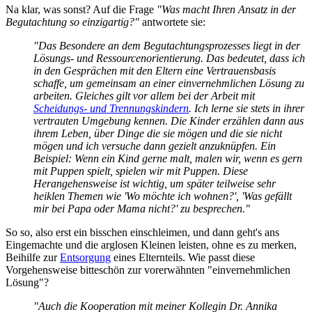
Na klar, was sonst? Auf die Frage
"Was macht Ihren Ansatz in der
Begutachtung so einzigartig?"
antwortete sie:
"Das Besondere an dem Begutachtungs­prozesses liegt in der
Lösungs- und Ressourcen­orientierung. Das bedeutet, dass ich
in den Gesprächen mit den Eltern eine Vertrauensbasis
schaffe, um gemeinsam an einer einvernehmlichen Lösung zu
arbeiten. Gleiches gilt vor allem bei der Arbeit mit
Scheidungs- und Trennungs­kindern
. Ich lerne sie stets in ihrer
vertrauten Umgebung kennen. Die Kinder erzählen dann aus
ihrem Leben, über Dinge die sie mögen und die sie nicht
mögen und ich versuche dann gezielt anzuknüpfen. Ein
Beispiel: Wenn ein Kind gerne malt, malen wir, wenn es gern
mit Puppen spielt, spielen wir mit Puppen. Diese
Herangehens­weise ist wichtig, um später teilweise sehr
heiklen Themen wie 'Wo möchte ich wohnen?', 'Was gefällt
mir bei Papa oder Mama nicht?' zu besprechen."
So so, also erst ein bisschen einschleimen, und dann geht's ans
Eingemachte und die arglosen Kleinen leisten, ohne es zu merken,
Beihilfe zur
Entsorgung
eines Elternteils. Wie passt diese
Vorgehensweise bitteschön zur vorerwähnten "einvernehmlichen
Lösung"?
"Auch die Kooperation mit meiner Kollegin Dr. Annika