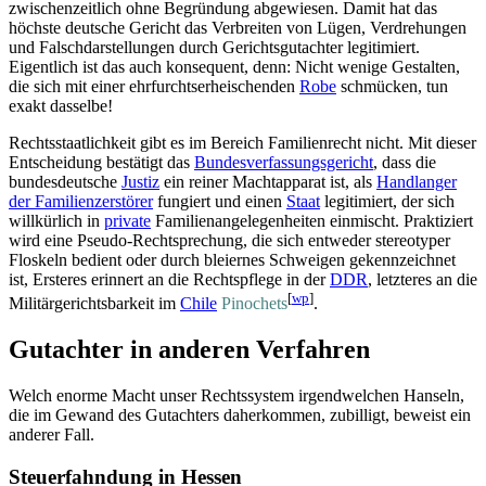
zwischenzeitlich ohne Begründung abgewiesen. Damit hat das
höchste deutsche Gericht das Verbreiten von Lügen, Verdrehungen
und Falsch­darstellungen durch Gerichts­gutachter legitimiert.
Eigentlich ist das auch konsequent, denn: Nicht wenige Gestalten,
die sich mit einer ehrfurchts­erheischenden
Robe
schmücken, tun
exakt dasselbe!
Rechtsstaatlichkeit gibt es im Bereich Familienrecht nicht. Mit dieser
Entscheidung bestätigt das
Bundesverfassungsgericht
, dass die
bundesdeutsche
Justiz
ein reiner Machtapparat ist, als
Handlanger
der Familien­zerstörer
fungiert und einen
Staat
legitimiert, der sich
willkürlich in
private
Familien­angelegenheiten einmischt. Praktiziert
wird eine Pseudo-Recht­sprechung, die sich entweder stereotyper
Floskeln bedient oder durch bleiernes Schweigen gekennzeichnet
ist, Ersteres erinnert an die Rechtspflege in der
DDR
, letzteres an die
[
wp
]
Militär­gerichts­barkeit im
Chile
Pinochets
.
Gutachter in anderen Verfahren
Welch enorme Macht unser Rechtssystem irgendwelchen Hanseln,
die im Gewand des Gutachters daherkommen, zubilligt, beweist ein
anderer Fall.
Steuerfahndung in Hessen