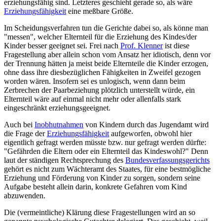
erziehungsfähig sind. Letzteres geschieht gerade so, als wäre
Erziehungsfähigkeit
eine meßbare Größe.
Im Scheidungsverfahren tun die Gerichte dabei so, als könne man
"messen", welcher Elternteil für die Erziehung des Kindes/der
Kinder besser geeignet sei. Frei nach
Prof. Klenner
ist diese
Fragestellung aber allein schon vom Ansatz her idiotisch, denn vor
der Trennung hätten ja meist beide Elternteile die Kinder erzogen,
ohne dass ihre diesbezüglichen Fähigkeiten in Zweifel gezogen
worden wären. Insofern sei es unlogisch, wenn dann beim
Zerbrechen der Paarbeziehung plötzlich unterstellt würde, ein
Elternteil wäre auf einmal nicht mehr oder allenfalls stark
eingeschränkt erziehungsgeeignet.
Auch bei
Inobhutnahmen
von Kindern durch das Jugendamt wird
die Frage der
Erziehungsfähigkeit
aufgeworfen, obwohl hier
eigentlich gefragt werden müsste bzw. nur gefragt werden dürfte:
"Gefährden die Eltern oder ein Elternteil das Kindeswohl?" Denn
laut der ständigen Rechtsprechung des
Bundesverfassungsgerichts
gehört es nicht zum Wächteramt des Staates, für eine bestmögliche
Erziehung und Förderung von Kinder zu sorgen, sondern seine
Aufgabe besteht allein darin, konkrete Gefahren vom Kind
abzuwenden.
Die (vermeintliche) Klärung diese Fragestellungen wird an so