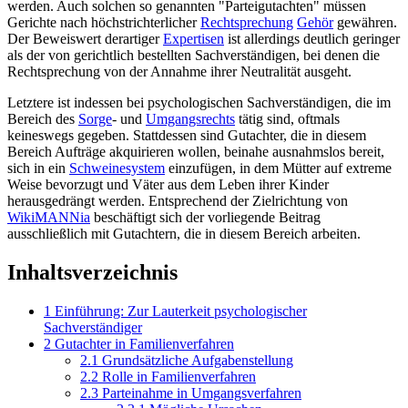
werden. Auch solchen so genannten "Partei­gutachten" müssen
Gerichte nach höchst­richterlicher
Rechtsprechung
Gehör
gewähren.
Der Beweiswert derartiger
Expertisen
ist allerdings deutlich geringer
als der von gerichtlich bestellten Sachverständigen, bei denen die
Rechtsprechung von der Annahme ihrer Neutralität ausgeht.
Letztere ist indessen bei psychologischen Sachverständigen, die im
Bereich des
Sorge
- und
Umgangs­rechts
tätig sind, oftmals
keineswegs gegeben. Stattdessen sind Gutachter, die in diesem
Bereich Aufträge akquirieren wollen, beinahe ausnahmslos bereit,
sich in ein
Schweinesystem
einzufügen, in dem Mütter auf extreme
Weise bevorzugt und Väter aus dem Leben ihrer Kinder
herausgedrängt werden. Entsprechend der Zielrichtung von
WikiMANNia
beschäftigt sich der vorliegende Beitrag
ausschließlich mit Gutachtern, die in diesem Bereich arbeiten.
Inhaltsverzeichnis
1
Einführung: Zur Lauterkeit psychologischer
Sachverständiger
2
Gutachter in Familienverfahren
2.1
Grundsätzliche Aufgabenstellung
2.2
Rolle in Familienverfahren
2.3
Parteinahme in Umgangsverfahren