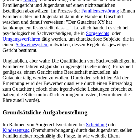
Familiengericht und Jugendamt auf einen nicht­staatlichen
Beteiligten abzuwälzen. Im Prozess der
Familienzerstörung
können
Familienrichter und Jugendamt dann ihre Hände in Unschuld
waschen und darauf verweisen: "Der Gutachter XY hat
fachkompetent festgestellt, dass ...". Letztlich handelt es sich bei
psychologischen Sachverständigen, die in
Sorgerechts
- oder
Umgangsverfahren
tätig werden, um charakterlose Subjekte, die in
einem
Schweinesystem
mitwirken, dessen Regeln das jeweilige
Gericht bestimmt.
Unglaublich, aber wahr: Die Qualifikation von Sachverständigen in
Familienverfahren ist gänzlich ungeregelt (siehe unten). Prinzipiell
genügt es, einem Gericht seine Bereitschaft mitzuteilen, als
Gutachter tätig werden zu wollen. Durch den schlichten Akt der
Ernennung wird der Bewerber quasi wie durch einen Ritterschlag
zum Gutachter (jedoch ohne irgendwelche Leistungen erbracht zu
haben, die Ritter mutmaßlich erbringen mussten, bevor ihnen die
Ehre zuteil wurde).
Grundsätzliche Aufgabenstellung
Im Rahmen von Sorgerechtsverfahren bei
Scheidung
oder
Kindesentzug
(Fremd­unter­bringung) durch das Jugendamt, stellen
Familienrichter regelmäßig die Frage, in wie weit die Eltern