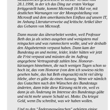
28.1.1998, in der ich das Ding zur ersten Vorlage
fertiggestellt hatte, kommt Microsoft 16 Mal vor, mit
deutlichen Warnungen vor der Monopol­stellung von
Microsoft und dem amerikanischen Einfluss auf unsere IT,
im Anhang Literatur­verweise auf kritische Artikel über
das Gebaren von Microsoft.
Dann musste das überarbeitet werden, weil Professor
Beth das ja als seines ausgeben und wenigstens mal
reingucken und was rum­meckern wollte, und wir deshalb
den Abgabetermin verpasst haben. Dann kam der
Bundestag an und meinte, leider, leider hätten wir jetzt
die Frist verpasst und müssten die im Auftrag
angegebene Vertragsstrafe zahlen bzw. Honorar­
kürzungen hinnehmen, die nach wenigen Tagen schon so
hoch ist, das vom Honorar (von dem
ich
sowieso nichts
gesehen habe, das hat Beth eingesackt) nicht viel übrig
bliebe, aber es gäbe da einen Ausweg. Wenn wir nämlich
das Gutachten nach den Wünschen des Bundestags
änderten, dann träte diese Kürzung nicht ein, weil es
dann ja als Änderung im Interesse des Bundestags gälte
und nicht mehr unsere Schuld sei. Motto: Du kriegst
Geld, wenn Du schreibst, was wir haben wollen.
Und zu den "Änderungs­wünschen" gehörten einige