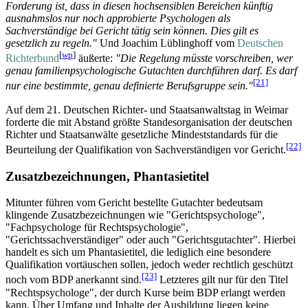
Forderung ist, dass in diesen hochsensiblen Bereichen künftig
ausnahmslos nur noch approbierte Psychologen als
Sachverständige bei Gericht tätig sein können. Dies gilt es
gesetzlich zu regeln."
Und Joachim Lüblinghoff vom
Deutschen
[
wp
]
Richterbund
äußerte:
"Die Regelung müsste vorschreiben, wer
genau familienpsychologische Gutachten durchführen darf. Es darf
[21]
nur eine bestimmte, genau definierte Berufsgruppe sein."
Auf dem 21. Deutschen Richter- und Staatsanwaltstag in Weimar
forderte die mit Abstand größte Standesorganisation der deutschen
Richter und Staatsanwälte gesetzliche Mindeststandards für die
[22]
Beurteilung der Qualifikation von Sachverständigen vor Gericht.
Zusatzbezeichnungen, Phantasietitel
Mitunter führen vom Gericht bestellte Gutachter bedeutsam
klingende Zusatzbezeichnungen wie "Gerichtspsychologe",
"Fachpsychologe für Rechtspsychologie",
"Gerichtssachverständiger" oder auch "Gerichtsgutachter". Hierbei
handelt es sich um Phantasietitel, die lediglich eine besondere
Qualifikation vortäuschen sollen, jedoch weder rechtlich geschützt
[23]
noch vom BDP anerkannt sind.
Letzteres gilt nur für den Titel
"Rechtspsychologe", der durch Kurse beim BDP erlangt werden
kann. Über Umfang und Inhalte der Ausbildung liegen keine