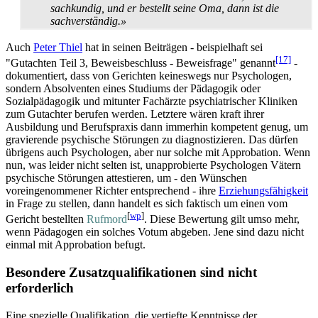
sachkundig, und er bestellt seine Oma, dann ist die
sachverständig.»
Auch
Peter Thiel
hat in seinen Beiträgen - beispielhaft sei
[17]
"Gutachten Teil 3, Beweisbeschluss - Beweisfrage" genannt
-
dokumentiert, dass von Gerichten keineswegs nur Psychologen,
sondern Absolventen eines Studiums der Pädagogik oder
Sozialpädagogik und mitunter Fachärzte psychiatrischer Kliniken
zum Gutachter berufen werden. Letztere wären kraft ihrer
Ausbildung und Berufspraxis dann immerhin kompetent genug, um
gravierende psychische Störungen zu diagnostizieren. Das dürfen
übrigens auch Psychologen, aber nur solche mit Approbation. Wenn
nun, was leider nicht selten ist, unapprobierte Psychologen Vätern
psychische Störungen attestieren, um - den Wünschen
voreingenommener Richter entsprechend - ihre
Erziehungsfähigkeit
in Frage zu stellen, dann handelt es sich faktisch um einen vom
[
wp
]
Gericht bestellten
Rufmord
. Diese Bewertung gilt umso mehr,
wenn Pädagogen ein solches Votum abgeben. Jene sind dazu nicht
einmal mit Approbation befugt.
Besondere Zusatzqualifikationen sind nicht
erforderlich
Eine spezielle Qualifikation, die vertiefte Kenntnisse der