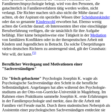
Familienrechtspsychologie belegt, wird von den Personen, die
gutachterlich in Familienverfahren tätig werden wollen, nicht
verlangt. Die Richter machen sich also nicht die Mühe darauf zu
achten, ob der Aspirant ein spezielles Wissen über
Scheidungskinder
oder das so genannte
Kindeswohl
erworben hat. Ebenso wenig
achten die Gerichte darauf, ob Interessenten über eine einschlägige
Berufserfahrung verfügen, die sie tatsächlich für ihre Aufgabe
befähigt. Hier käme beispielsweise eine Tätigkeit in der
Mediation
von familiären Konflikten oder in der therapeutischen Arbeit mit
Kindern und Jugendlichen in Betracht. Da solche Überprüfungen
vielen deutschen Richtern zu anstrengend sind, gilt der Grundsatz:
[5]
Wer will, der kann.
Beruflicher Werdegang und Motivationen einer
"Sachverständigen"
Die
"frisch gebackene"
Psychologin Josephin K. wagte als
Psychologische Sachverständige den Schritt in die berufliche
Selbstständigkeit. Angefangen hat alles während des Psychologie­
studiums an der Otto-von-Guericke-Universität in Magdeburg. Im
Rahmen eines Praktikums sammelte Josephin K. erste Erfahrungen
in der Familienpsychologie und merkte, dass ihr die Arbeit mit
Familien viel Freude macht. Durch ihren studentischen Nebenjob als
Assistentin einer psychologischen Sachverständigen entdeckte sie