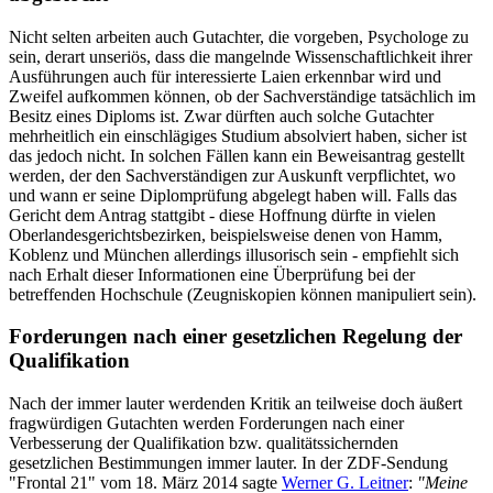
Nicht selten arbeiten auch Gutachter, die vorgeben, Psychologe zu
sein, derart unseriös, dass die mangelnde Wissenschaftlichkeit ihrer
Ausführungen auch für interessierte Laien erkennbar wird und
Zweifel aufkommen können, ob der Sachverständige tatsächlich im
Besitz eines Diploms ist. Zwar dürften auch solche Gutachter
mehrheitlich ein einschlägiges Studium absolviert haben, sicher ist
das jedoch nicht. In solchen Fällen kann ein Beweisantrag gestellt
werden, der den Sachverständigen zur Auskunft verpflichtet, wo
und wann er seine Diplomprüfung abgelegt haben will. Falls das
Gericht dem Antrag stattgibt - diese Hoffnung dürfte in vielen
Oberlandesgerichtsbezirken, beispielsweise denen von Hamm,
Koblenz und München allerdings illusorisch sein - empfiehlt sich
nach Erhalt dieser Informationen eine Überprüfung bei der
betreffenden Hochschule (Zeugniskopien können manipuliert sein).
Forderungen nach einer gesetzlichen Regelung der
Qualifikation
Nach der immer lauter werdenden Kritik an teilweise doch äußert
fragwürdigen Gutachten werden Forderungen nach einer
Verbesserung der Qualifikation bzw. qualitätssichernden
gesetzlichen Bestimmungen immer lauter. In der ZDF-Sendung
"Frontal 21" vom 18. März 2014 sagte
Werner G. Leitner
:
"Meine