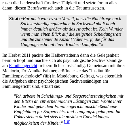
rasch die Leidenschaft für diese Tätigkeit und setzte fortan alles
daran, diesen Berufswunsch auch in die Tat umzusetzen.
Zitat:
«Für mich war es von Vorteil, dass die Nachfrage nach
Sach­verständigen­gutachten in Sachsen-Anhalt noch
immer deutlich größer als das Angebot ist. Kein Wunder,
wenn man einen Blick auf die steigende Scheidungsrate
und die zunehmende Anzahl Väter wirft, die für das
Umgangsrecht mit ihren Kindern kämpfen.“»
Im Herbst 2011 packte die Halberstädterin dann die Gelegenheit
beim Schopf und machte sich als psychologische Sachverständige
am
Familiengericht
freiberuflich selbstständig. Gemeinsam mit ihrer
Mentorin, Dr. Annika Falkner, eröffnete sie das "Institut für
Familien­psychologie" (ifp) in Magdeburg. Gefragt, was eigentlich
die Aufgaben einer psychologischen Sachverständigen am
Familiengericht sind, erklärt sie:
"Ich arbeite in Scheidungs- und Sorgerechts­streitigkeiten mit
den Eltern an einvernehmlichen Lösungen zum Wohle ihrer
Kinder und gebe dem Familiengericht anschließend eine
Empfehlung für Sorgerechts- und Umgangsregelungen. Im
Fokus stehen dabei stets die positiven Entwicklungs­
[18]
möglichkeiten der Kinder."