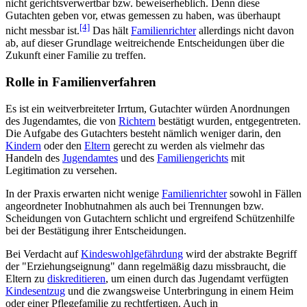
nicht gerichtsverwertbar bzw. beweiserheblich. Denn diese
Gutachten geben vor, etwas gemessen zu haben, was überhaupt
[4]
nicht messbar ist.
Das hält
Familienrichter
allerdings nicht davon
ab, auf dieser Grundlage weitreichende Entscheidungen über die
Zukunft einer Familie zu treffen.
Rolle in Familienverfahren
Es ist ein weitverbreiteter Irrtum, Gutachter würden Anordnungen
des Jugendamtes, die von
Richtern
bestätigt wurden, entgegentreten.
Die Aufgabe des Gutachters besteht nämlich weniger darin, den
Kindern
oder den
Eltern
gerecht zu werden als vielmehr das
Handeln des
Jugendamtes
und des
Familiengerichts
mit
Legitimation zu versehen.
In der Praxis erwarten nicht wenige
Familienrichter
sowohl in Fällen
angeordneter Inobhutnahmen als auch bei Trennungen bzw.
Scheidungen von Gutachtern schlicht und ergreifend Schützenhilfe
bei der Bestätigung ihrer Entscheidungen.
Bei Verdacht auf
Kindeswohlgefährdung
wird der abstrakte Begriff
der "Erziehungseignung" dann regelmäßig dazu missbraucht, die
Eltern zu
diskreditieren
, um einen durch das Jugendamt verfügten
Kindesentzug
und die zwangsweise Unterbringung in einem Heim
oder einer Pflegefamilie zu rechtfertigen. Auch in