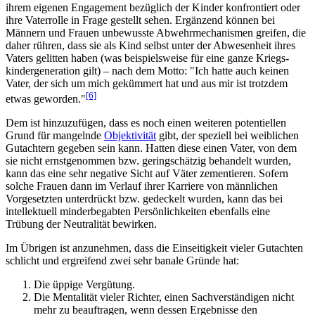
ihrem eigenen Engagement bezüglich der Kinder konfrontiert oder
ihre Vaterrolle in Frage gestellt sehen. Ergänzend können bei
Männern und Frauen unbewusste Abwehrmechanismen greifen, die
daher rühren, dass sie als Kind selbst unter der Abwesenheit ihres
Vaters gelitten haben (was beispielsweise für eine ganze Kriegs­
kinder­generation gilt) – nach dem Motto: "Ich hatte auch keinen
Vater, der sich um mich gekümmert hat und aus mir ist trotzdem
[6]
etwas geworden."
Dem ist hinzuzufügen, dass es noch einen weiteren potentiellen
Grund für mangelnde
Objektivität
gibt, der speziell bei weiblichen
Gutachtern gegeben sein kann. Hatten diese einen Vater, von dem
sie nicht ernstgenommen bzw. geringschätzig behandelt wurden,
kann das eine sehr negative Sicht auf Väter zementieren. Sofern
solche Frauen dann im Verlauf ihrer Karriere von männlichen
Vorgesetzten unterdrückt bzw. gedeckelt wurden, kann das bei
intellektuell minder­begabten Persönlichkeiten ebenfalls eine
Trübung der Neutralität bewirken.
Im Übrigen ist anzunehmen, dass die Einseitigkeit vieler Gutachten
schlicht und ergreifend zwei sehr banale Gründe hat:
Die üppige Vergütung.
Die Mentalität vieler Richter, einen Sachverständigen nicht
mehr zu beauftragen, wenn dessen Ergebnisse den