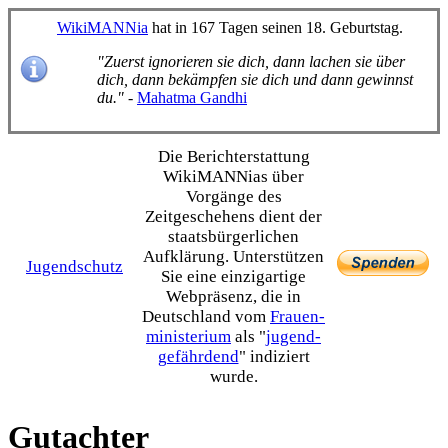
WikiMANNia
hat in 167 Tagen seinen 18. Geburtstag.
"Zuerst ignorieren sie dich, dann lachen sie über
dich, dann bekämpfen sie dich und dann gewinnst
du."
-
Mahatma Gandhi
Die Bericht­erstattung
WikiMANNias über
Vorgänge des
Zeitgeschehens dient der
staats­bürgerlichen
Aufklärung. Unterstützen
Jugendschutz
Sie eine einzig­artige
Webpräsenz, die in
Deutschland vom
Frauen­
ministerium
als "
jugend­
gefährdend
" indiziert
wurde.
Gutachter