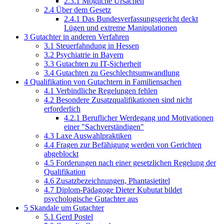
2.3.1
Mögliche Ursachen
2.4
Über dem Gesetz
2.4.1
Das Bundesverfassungsgericht deckt
Lügen und extreme Manipulationen
3
Gutachter in anderen Verfahren
3.1
Steuerfahndung in Hessen
3.2
Psychiatrie in Bayern
3.3
Gutachten zu IT-Sicherheit
3.4
Gutachten zu Geschlechtsumwandlung
4
Qualifikation von Gutachtern in Familiensachen
4.1
Verbindliche Regelungen fehlen
4.2
Besondere Zusatzqualifikationen sind nicht
erforderlich
4.2.1
Beruflicher Werdegang und Motivationen
einer "Sachverständigen"
4.3
Laxe Auswahlpraktiken
4.4
Fragen zur Befähigung werden von Gerichten
abgeblockt
4.5
Forderungen nach einer gesetzlichen Regelung der
Qualifikation
4.6
Zusatzbezeichnungen, Phantasietitel
4.7
Diplom-Pädagoge Dieter Kubutat bildet
psychologische Gutachter aus
5
Skandale um Gutachter
5.1
Gerd Postel