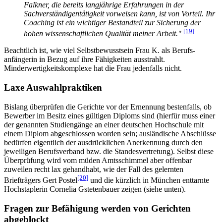
Falkner, die bereits langjährige Erfahrungen in der
Sachverständigentätigkeit vorweisen kann, ist von Vorteil. Ihr
Coaching ist ein wichtiger Bestandteil zur Sicherung der
[19]
hohen wissenschaftlichen Qualität meiner Arbeit."
Beachtlich ist, wie viel Selbstbewusstsein Frau K. als Berufs­
anfängerin in Bezug auf ihre Fähigkeiten ausstrahlt.
Minderwertigkeits­komplexe hat die Frau jedenfalls nicht.
Laxe Auswahlpraktiken
Bislang überprüfen die Gerichte vor der Ernennung bestenfalls, ob
Bewerber im Besitz eines gültigen Diploms sind (hierfür muss einer
der genannten Studiengänge an einer deutschen Hochschule mit
einem Diplom abgeschlossen worden sein; ausländische Abschlüsse
bedürfen eigentlich der ausdrücklichen Anerkennung durch den
jeweiligen Berufsverband bzw. die Standesvertretung). Selbst diese
Überprüfung wird vom müden Amtsschimmel aber offenbar
zuweilen recht lax gehandhabt, wie der Fall des gelernten
[20]
Briefträgers Gert Postel
und die kürzlich in München enttarnte
Hochstaplerin Cornelia Gstetenbauer zeigen (siehe unten).
Fragen zur Befähigung werden von Gerichten
abgeblockt