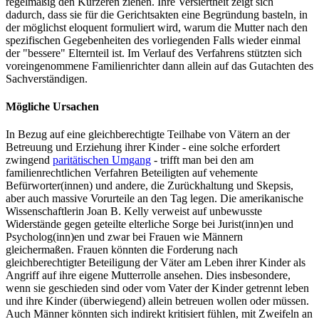
regelmäßig den Kürzeren ziehen. Ihre Versiertheit zeigt sich
dadurch, dass sie für die Gerichtsakten eine Begründung basteln, in
der möglichst eloquent formuliert wird, warum die Mutter nach den
spezifischen Gegebenheiten des vorliegenden Falls wieder einmal
der "bessere" Elternteil ist. Im Verlauf des Verfahrens stützten sich
voreingenommene Familienrichter dann allein auf das Gutachten des
Sachverständigen.
Mögliche Ursachen
In Bezug auf eine gleichberechtigte Teilhabe von Vätern an der
Betreuung und Erziehung ihrer Kinder - eine solche erfordert
zwingend
paritätischen Umgang
- trifft man bei den am
familienrechtlichen Verfahren Beteiligten auf vehemente
Befürworter(innen) und andere, die Zurückhaltung und Skepsis,
aber auch massive Vorurteile an den Tag legen. Die amerikanische
Wissenschaftlerin Joan B. Kelly verweist auf unbewusste
Widerstände gegen geteilte elterliche Sorge bei Jurist(inn)en und
Psycholog(inn)en und zwar bei Frauen wie Männern
gleichermaßen. Frauen könnten die Forderung nach
gleichberechtigter Beteiligung der Väter am Leben ihrer Kinder als
Angriff auf ihre eigene Mutterrolle ansehen. Dies insbesondere,
wenn sie geschieden sind oder vom Vater der Kinder getrennt leben
und ihre Kinder (überwiegend) allein betreuen wollen oder müssen.
Auch Männer könnten sich indirekt kritisiert fühlen, mit Zweifeln an