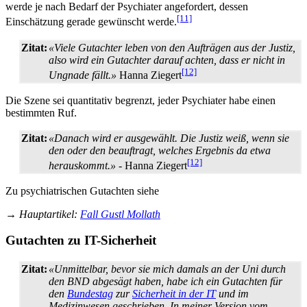
werde je nach Bedarf der Psychiater angefordert, dessen
[11]
Einschätzung gerade gewünscht werde.
Zitat:
«Viele Gutachter leben von den Aufträgen aus der Justiz,
also wird ein Gutachter darauf achten, dass er nicht in
[12]
Ungnade fällt.»
Hanna Ziegert
Die Szene sei quantitativ begrenzt, jeder Psychiater habe einen
bestimmten Ruf.
Zitat:
«Danach wird er ausgewählt. Die Justiz weiß, wenn sie
den oder den beauftragt, welches Ergebnis da etwa
[12]
herauskommt.»
- Hanna Ziegert
Zu psychiatrischen Gutachten siehe
→
Hauptartikel
:
Fall Gustl Mollath
Gutachten zu IT-Sicherheit
Zitat:
«Unmittelbar, bevor sie mich damals an der Uni durch
den BND abgesägt haben, habe ich ein Gutachten für
den
Bundestag
zur
Sicherheit in der IT
und im
Medizinwesen geschrieben. In meiner Version vom