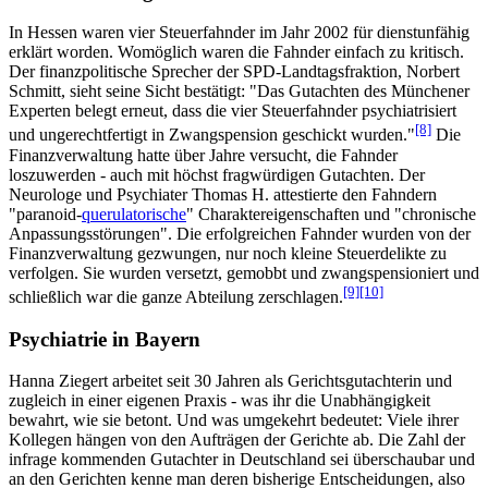
In Hessen waren vier Steuerfahnder im Jahr 2002 für dienstunfähig
erklärt worden. Womöglich waren die Fahnder einfach zu kritisch.
Der finanzpolitische Sprecher der SPD-Landtagsfraktion, Norbert
Schmitt, sieht seine Sicht bestätigt: "Das Gutachten des Münchener
Experten belegt erneut, dass die vier Steuerfahnder psychiatrisiert
[8]
und ungerechtfertigt in Zwangspension geschickt wurden."
Die
Finanzverwaltung hatte über Jahre versucht, die Fahnder
loszuwerden - auch mit höchst fragwürdigen Gutachten. Der
Neurologe und Psychiater Thomas H. attestierte den Fahndern
"paranoid-
querulatorische
" Charaktereigenschaften und "chronische
Anpassungsstörungen". Die erfolgreichen Fahnder wurden von der
Finanzverwaltung gezwungen, nur noch kleine Steuerdelikte zu
verfolgen. Sie wurden versetzt, gemobbt und zwangspensioniert und
[9]
[10]
schließlich war die ganze Abteilung zerschlagen.
Psychiatrie in Bayern
Hanna Ziegert arbeitet seit 30 Jahren als Gerichtsgutachterin und
zugleich in einer eigenen Praxis - was ihr die Unabhängigkeit
bewahrt, wie sie betont. Und was umgekehrt bedeutet: Viele ihrer
Kollegen hängen von den Aufträgen der Gerichte ab. Die Zahl der
infrage kommenden Gutachter in Deutschland sei überschaubar und
an den Gerichten kenne man deren bisherige Entscheidungen, also