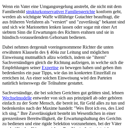
Wenn ein Vater eine Umgangsregelung anstrebt, die nicht mit dem
Familienbild
struktur­konservativer Familiengerichte
konform geht,
werden als wichtigste Waffe willfährige Gutachter beauftragt, die
aus früheren Verfahren als "versiert" und "zuverlässig" bekannt sind
und sich wie Marionetten lenken lassen oder sogar mit einer Art
siebtem Sinn die Erwartungen des Richters erahnen und sie in
hündisch-vorauseilendem Gehorsam bedienen.
Dabei nehmen dergestalt voreingenommene Richter die unten
erwähnten Klauseln des § 404a zur Leitung und möglichen
Einweisung mutmaßlich allzu wörtlich, indem sie "ihrem"
Sachverständigen gleich die Richtung aufzeigen, in welche sich die
Empfehlungen seiner
Expertise
zu bewegen haben und geben ihm
bedenkenlos ein paar Tipps, wie das im konkreten Einzelfall zu
erreichen ist. An einer solchen Einweisung wird den Parteien
natürlich keineswegs die Teilnahme gestattet.
Sachverständige, die bei solchen Gerichten gut gelitten sind, lehnen
Wechselmodelle
entweder von sich aus prinzipiell ab oder gehören
einfach zu der Sorte Mensch, die bereit ist, für Geld alles zu tun und
bedenkenlos nach der Maxime handelt: "Wes Brot ich ess, des Lied
ich sing." Ihre Zuverlässigkeit besteht im Wesentlichen in einer
grenzenlosen Bereitwilligkeit, die Erwartungshaltung des Gerichts
zu bedienen und eine rigide Selektion vorzunehmen, bei der Väter