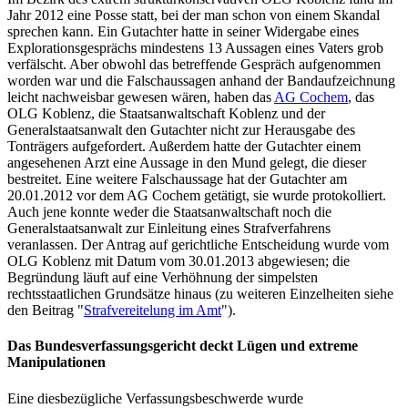
Jahr 2012 eine Posse statt, bei der man schon von einem Skandal
sprechen kann. Ein Gutachter hatte in seiner Widergabe eines
Explorationsgesprächs mindestens 13 Aussagen eines Vaters grob
verfälscht. Aber obwohl das betreffende Gespräch aufgenommen
worden war und die Falschaussagen anhand der Bandaufzeichnung
leicht nachweisbar gewesen wären, haben das
AG Cochem
, das
OLG Koblenz, die Staatsanwaltschaft Koblenz und der
Generalstaatsanwalt den Gutachter nicht zur Herausgabe des
Tonträgers aufgefordert. Außerdem hatte der Gutachter einem
angesehenen Arzt eine Aussage in den Mund gelegt, die dieser
bestreitet. Eine weitere Falschaussage hat der Gutachter am
20.01.2012 vor dem AG Cochem getätigt, sie wurde protokolliert.
Auch jene konnte weder die Staatsanwaltschaft noch die
Generalstaatsanwalt zur Einleitung eines Strafverfahrens
veranlassen. Der Antrag auf gerichtliche Entscheidung wurde vom
OLG Koblenz mit Datum vom 30.01.2013 abgewiesen; die
Begründung läuft auf eine Verhöhnung der simpelsten
rechtsstaatlichen Grundsätze hinaus (zu weiteren Einzelheiten siehe
den Beitrag "
Strafvereitelung im Amt
").
Das Bundesverfassungsgericht deckt Lügen und extreme
Manipulationen
Eine diesbezügliche Verfassungsbeschwerde wurde