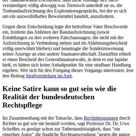
verständigen völlig abwegig war. Dennoch unterließ sie es, die
Tonband­auf­zeichnung des Explorations­gesprächs, bei der es sich
um ein unzweifelhaftes Beweis­mittel handelt, anzufordern.
Gegen diese Entscheidung legte der betroffene Vater Beschwerde
ein, forderte das Abhören der Band­auf­zeichnung (sowie
Ermittlungen zu drei weiteren Falsch­aussagen, die nicht mit der
Aufzeichnung in Verbindung stehen und im Ablehnungs­bescheid
völlig unerwähnt blieben) und beantragte die Sonder­zuweisung
seiner Anzeige an eine andere Staats­anwalt­schaft. Daraufhin erhielt
er einen Bescheid des General­staats­anwalts, in dem es nur lapidar
hieß, es hätten sich keine Anhalt­punkte für eine strafbare Handlung
ergeben. Wer sich für den Fortgang dieses Vorgangs interessiert, lese
den Beitrag
Strafvereitelung im Amt
.
Keine Satire kann so gut sein wie die
Realität der bundesdeutschen
Rechtspflege
Im Zusammenhang mit der Tatsache, dass
Rechtsbeugungen
durch
Richter so gut wie nie bestraft werden, sagt Professor Dr. Dr. Uwe
Schefßer, es genüge schon zur Tat­bestands­losigkeit, dass "ein
einzelner Autor" die fragliche Rechts­anwendung "gegen die ganze