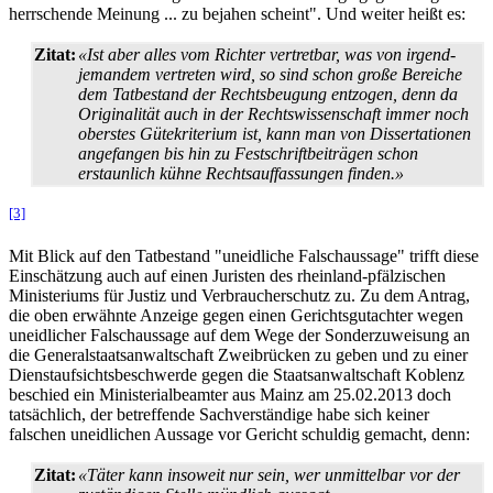
herrschende Meinung ... zu bejahen scheint". Und weiter heißt es:
Zitat:
«Ist aber alles vom Richter vertretbar, was von irgend­
jemandem vertreten wird, so sind schon große Bereiche
dem Tatbestand der Rechts­beugung entzogen, denn da
Originalität auch in der Rechts­wissenschaft immer noch
oberstes Güte­kriterium ist, kann man von Dissertationen
angefangen bis hin zu Festschrift­beiträgen schon
erstaunlich kühne Rechts­auf­fassungen finden.»
[3]
Mit Blick auf den Tatbestand "uneidliche Falsch­aussage" trifft diese
Einschätzung auch auf einen Juristen des rheinland-pfälzischen
Ministeriums für Justiz und Verbraucher­schutz zu. Zu dem Antrag,
die oben erwähnte Anzeige gegen einen Gerichts­gutachter wegen
uneidlicher Falsch­aussage auf dem Wege der Sonder­zuweisung an
die General­staats­anwalt­schaft Zweibrücken zu geben und zu einer
Dienstaufsichtsbeschwerde gegen die Staats­anwalt­schaft Koblenz
beschied ein Ministerial­beamter aus Mainz am 25.02.2013 doch
tatsächlich, der betreffende Sachverständige habe sich keiner
falschen uneidlichen Aussage vor Gericht schuldig gemacht, denn:
Zitat:
«Täter kann insoweit nur sein, wer unmittelbar vor der