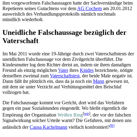
ihm vorgeworfenen Falsch­aussagen hatte der Sach­verständige beim
Repetieren seines Gutachtens vor dem
AG Cochem
am 20.01.2012
ausweislich des Verhandlungs­protokolls nämlich nochmals
mündlich wiederholt.
Uneidliche Falschaussage bezüglich der
Vaterschaft
Im Mai 2011 wurde eine 19-Jährige durch zwei Vaterschaftstests der
uneidlichen Falsch­aussage vor dem Zivilgericht überführt. Die
Kindes­mutter log dem Richter dreist an, indem sie ihren damaligen
Freund als einzig möglichen
Vater
ihres
Kindes
bezeichnete, nötigte
denselben zweimal zum
Vaterschaftstest
, der beide Male negativ ist.
Dann fällt ihr plötzlich ein, dass da ja noch ein
Mann
gewesen ist,
mit dem sie unter Verzicht auf Verhütungsmittel den Beischlaf
vollzogen hat.
Die Falschaussage kommt vor Gericht, dort wird das Verfahren
gegen ein paar Sozial­stunden eingestellt. Wo bleibt eigentlich die
[
wp
]
Empörung der Organisation
Weißen Ring
, der vor der falschen
Signalwirkung solcher Urteile warnt? Die Gefahren, mit denen uns
[6]
anlässlich der
Causa Kachelmann
vielfach konfrontiert?