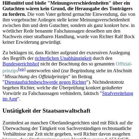
Hilfsmittel und bloße "Meinungs­verschieden­heiten" über ein
Gutachten wären kein Grund, die Herausgabe des Tonträgers
zu fordern.
Die vom Vater geltend gemachte Einwendung, das von
ihm vorgebrachte Anliegen stelle keine Meinungs­verscheiden­heit
zwischen ihm und dem Gutachter, sondern als ganz konkret bzw. in
wörtlicher Rede benannte Falsch­aussagen desselben um den
Nachweis einer strafbaren Handlung, wurde von Richter Ralf Bock
keiner Erwiderung gewürdigt.
Zu beklagen ist, dass Richter aufgrund der exzessiven Auslegung
des Begriffs der
richterlichen Unabhängigkeit
durch den
Bundesgerichtshof
nicht der Beachtung des so genannten
Offizial­
[
wp
]
prinzips
unterworfen sind (zur Begründung siehe im Abschnitt
"
Missachtung des Offizial­prinzips
" im Beitrag
"
Dienstaufsichtsbeschwerde gegen Richter
"). Nichts­desto­trotz
begehen Richter, welche die Überprüfung konkret geäußerter
Vorwürfe zu Falsch­aussagen verhindern, faktisch "
Strafvereitelung
im Amt
".
Untätigkeit der Staatsanwaltschaft
Zumindest an manchen Oberlandesgerichten sind mit Blick auf die
Überwachung der Tätigkeit von Sachverständigen rechts­staatliche
Verhältnisse zur Zeit nicht gegeben, weil Richter davon ausgehen