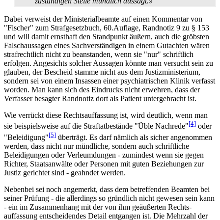
zuständigen Stelle mündlich aussagt.»
Dabei verweist der Ministerialbeamte auf einen Kommentar von
"Fischer" zum Straf­gesetzbuch, 60.Auflage, Randnotiz 9 zu § 153
und will damit ernsthaft den Standpunkt äußern, auch die gröbsten
Falsch­aussagen eines Sach­verständigen in einem Gutachten wären
strafrechtlich nicht zu beanstanden, wenn sie "nur" schriftlich
erfolgen. Angesichts solcher Aussagen könnte man versucht sein zu
glauben, der Bescheid stamme nicht aus dem Justiz­ministerium,
sondern sei von einem Insassen einer psychiatrischen Klinik verfasst
worden. Man kann sich des Eindrucks nicht erwehren, dass der
Verfasser besagter Randnotiz dort als Patient untergebracht ist.
Wie verrückt diese Rechtsauffassung ist, wird deutlich, wenn man
[4]
sie beispielsweise auf die Straftat­bestände "Üble Nachrede"
oder
[5]
"Beleidigung"
überträgt. Es darf nämlich als sicher angenommen
werden, dass nicht nur mündliche, sondern auch schriftliche
Beleidigungen oder Verleumdungen - zumindest wenn sie gegen
Richter, Staatsanwälte oder Personen mit guten Beziehungen zur
Justiz gerichtet sind - geahndet werden.
Nebenbei sei noch angemerkt, dass dem betreffenden Beamten bei
seiner Prüfung - die allerdings so gründlich nicht gewesen sein kann
- ein im Zusammenhang mit der von ihm geäußerten Rechts­
auffassung entscheidendes Detail entgangen ist. Die Mehrzahl der