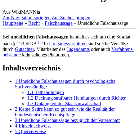
Aus WikiMANNia
Zur Navigation springen
Zur Suche springen
Hauptseite
»
Recht
»
Falschaussage
» Uneidliche Falschaussage
Bei
uneidlichen Falschaussagen
handelt es sich um eine Straftat
[1]
nach § 153 StGB.
In
Umgangsverfahren
sind solche Verstöße
durch
Gutachter
, Mitarbeiter des
Jugendamts
oder auch
Verfahrens­
beistände
kein seltenes Phänomen.
Inhaltsverzeichnis
1
Uneidliche Falschaussagen durch psychologische
Sachverständige
1.1
Tathandlungen
1.2
Deckung strafbarer Handlungen durch Richter
1.3
Untätigkeit der Staatsanwaltschaft
2
Keine Satire kann so gut sein wie die Realität der
bundesdeutschen Rechtspflege
3
Uneidliche Falschaussage bezüglich der Vaterschaft
4
Einzelnachweise
5
Querverweise