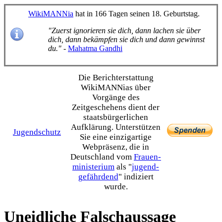
WikiMANNia
hat in 166 Tagen seinen 18. Geburtstag.
"Zuerst ignorieren sie dich, dann lachen sie über
dich, dann bekämpfen sie dich und dann gewinnst
du."
-
Mahatma Gandhi
Die Bericht­erstattung
WikiMANNias über
Vorgänge des
Zeitgeschehens dient der
staats­bürgerlichen
Aufklärung. Unterstützen
Jugendschutz
Sie eine einzig­artige
Webpräsenz, die in
Deutschland vom
Frauen­
ministerium
als "
jugend­
gefährdend
" indiziert
wurde.
Uneidliche Falschaussage