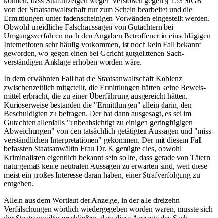
können, dass Strafanzeigen wegen Verstößen gegen § 153 StGB
von der Staats­anwaltschaft nur zum Schein bearbeitet und die
Ermittlungen unter faden­scheinigen Vorwänden eingestellt werden.
Obwohl uneidliche Falsch­aussagen von Gutachtern bei
Umgangsverfahren nach den Angaben Betroffener in einschlägigen
Internet­foren sehr häufig vorkommen, ist noch kein Fall bekannt
geworden, wo gegen einen bei Gericht gut­gelittenen Sach­
verständigen Anklage erhoben worden wäre.
In dem erwähnten Fall hat die Staatsanwaltschaft Koblenz
zwischenzeitlich mitgeteilt, die Ermittlungen hätten keine Beweis­
mittel erbracht, die zu einer Überführung ausgereicht hätten.
Kurioserweise bestanden die "Ermittlungen" allein darin, den
Beschuldigten zu befragen. Der hat dann ausgesagt, es sei im
Gutachten allenfalls "unbeabsichtigt zu einigen gering­fügigen
Abweichungen" von den tatsächlich getätigten Aussagen und "miss­
verständlichen Inter­pretationen" gekommen. Der mit diesem Fall
befassten Staatsanwältin Frau Dr. K genügte dies, obwohl
Kriminalisten eigentlich bekannt sein sollte, dass gerade von Tätern
naturgemäß keine neutralen Aussagen zu erwarten sind, weil diese
meist ein großes Interesse daran haben, einer Straf­verfolgung zu
entgehen.
Allein aus dem Wortlaut der Anzeige, in der alle dreizehn
Verfälschungen wörtlich wieder­gegeben worden waren, musste sich
der Staatsanwältin erschließen, dass diese Aussage des Sach­