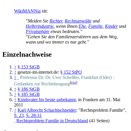
WikiMANNia
rät:
"Meiden Sie
Richter
,
Rechtsanwälte
und
Helferindustrie
, wenn Ihnen
Ehe
,
Familie
,
Kinder
und
Privatsphäre
etwas bedeuten."
"Gehen Sie den Familienzerstörern aus dem Weg,
wann und wo immer es nur geht."
Einzelnachweise
↑
§ 153 StGB
↑
gesetze-im-internet.de:
§ 152 StPO
↑
Professor Dr. Dr. Uwe Schefßer, Frankfurt (Oder) -
[
ext
]
Gedanken zur Rechtsbeugung
↑
§ 186 StGB
↑
§ 185 StGB
↑
Kindsvater bis heute unbekannt
, in Franken am 31. Mai
2011
↑
Karl Albrecht Schachtschneider
: "Rechtsproblem Familie",
S. 23
,
S. 28-31
Rechtsproblem Familie in Deutschland
(41 Seiten)