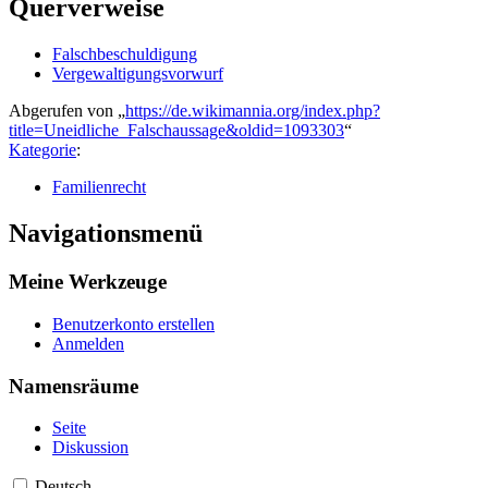
Querverweise
Falschbeschuldigung
Vergewaltigungsvorwurf
Abgerufen von „
https://de.wikimannia.org/index.php?
title=Uneidliche_Falschaussage&oldid=1093303
“
Kategorie
:
Familienrecht
Navigationsmenü
Meine Werkzeuge
Benutzerkonto erstellen
Anmelden
Namensräume
Seite
Diskussion
Deutsch