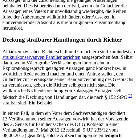
Aussagen und der Zuschreibung nie getätigter Äußerungen
beinhaltet. Dies ist bereits dann der Fall, wenn ein Gutachter die
Aussagen eines Vaters nur unvollständig wiedergibt, die Reihen­
folge der Äußerungen willkürlich ändert oder Aussagen in
sinnverändernder Absicht aus ihrem originären Zusammenhang
herauslöst.
Deckung strafbarer Handlungen durch Richter
Allianzen zwischen Richterschaft und Gutachtern sind zumindest an
struktur­konservativen Familien­gerichten
aus­gesprochen fest. Selbst
dann, wenn Väter grobe Verfälschungen ihrer in einem
Explorations­gespräch getätigten Aussagen ganz konkret bzw. in
wörtlicher Rede geltend machen und einen Antrag stellen, den
Gutachter zur Herausgabe seiner Band­auf­zeichnung des Gesprächs
zu veranlassen, geben die Richter selbigem nicht statt. Die
willkürliche Nicht­entsprechung von zulässigen Anträgen stellt
[2]
faktisch die Deckung von Handlungen dar, die nach § 152 StPO
strafbar sind. Ein Beispiel:
In einem Fall, in dem ein Vater dem Sachverständigen dezidiert
13 Ver­fälschungen seiner Aussagen vorwirft, hat der Vorsitzende
des 2. Senats für Familien­sachen des OLG Koblenz in einer
Verhandlung am 7. Mai 2012 (Beschluß: 9 UF 235/12 vom
08.06.2012) geäußert, solche Aufzeichnungen seien
lediglich