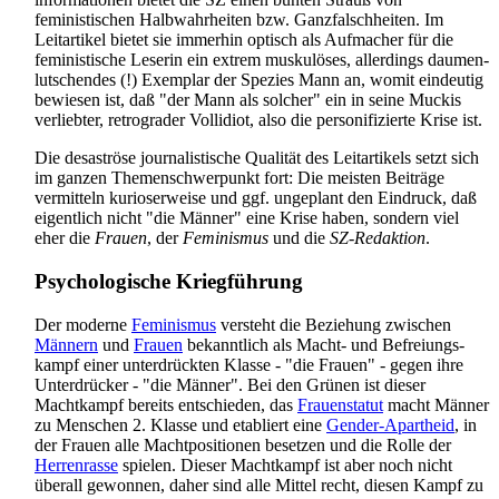
feministischen Halb­wahr­heiten bzw. Ganz­falsch­heiten. Im
Leitartikel bietet sie immerhin optisch als Aufmacher für die
feministische Leserin ein extrem muskulöses, allerdings daumen­
lutschendes (!) Exemplar der Spezies Mann an, womit eindeutig
bewiesen ist, daß "der Mann als solcher" ein in seine Muckis
verliebter, retrograder Vollidiot, also die personifizierte Krise ist.
Die desaströse journalistische Qualität des Leitartikels setzt sich
im ganzen Themen­schwer­punkt fort: Die meisten Beiträge
vermitteln kurioserweise und ggf. ungeplant den Eindruck, daß
eigentlich nicht "die Männer" eine Krise haben, sondern viel
eher die
Frauen
, der
Feminismus
und die
SZ-Redaktion
.
Psychologische Kriegführung
Der moderne
Feminismus
versteht die Beziehung zwischen
Männern
und
Frauen
bekanntlich als Macht- und Befreiungs­
kampf einer unterdrückten Klasse - "die Frauen" - gegen ihre
Unterdrücker - "die Männer". Bei den Grünen ist dieser
Machtkampf bereits entschieden, das
Frauenstatut
macht Männer
zu Menschen 2. Klasse und etabliert eine
Gender-Apartheid
, in
der Frauen alle Macht­positionen besetzen und die Rolle der
Herrenrasse
spielen. Dieser Machtkampf ist aber noch nicht
überall gewonnen, daher sind alle Mittel recht, diesen Kampf zu