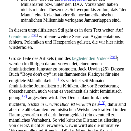
Milliardären bzw. unter den DAX-Vorständen haben
nichts mit den Thesen des Schwerpunkts zu tun, daß "der
Mann" eine Krise hat oder die nord­amerikanischen
männlichen Millennials verlogene Jammer­lappen sind.
In diesem unqualifizierten Stil geht es in dem Text weiter. Auf
[
ext
]
Genderama
wird eine weitere Serie von Argumentations­
fehlern, Polemiken und Hetzparolen gelistet, die wir hier nicht
wiederholen.
[
ext
]
Große Teile des Artikels (und des
begleitenden Videos
)
werden im übrigen darauf verwendet, einen neuen
feministischen Jungstar zu promoten, Jack Urwin (25). Dessen
Buch "Boys don't cry" ist ein flammendes Plädoyer für eine
[11]
entgiftete Männlichkeit.
Es verleitet seit Monaten
feministische Journalisten zu Kritiken, die vor Begeisterung
überschäumen, auch wenn es vereinzelt als nicht feministisch
[12]
genug
angesehen wird. Der Deutschlandfunk meint
[13]
nüchtern,
Nichts in Urwins Buch ist wirklich neu
, dafür sind
aber die altbekannten feministischen Weisheiten kraftvoll in den
Raum geworfen und darin herumgekickt (ein eventuell zu
männliches Verhalten). So viel kritische Distanz ist allerdings
von der SZ nicht zu erwarten. Urwin wird als die ultimative
Wissensquelle und Beweis, daß das Mann in der Krise ist,