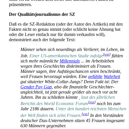
präsentieren.
Der Qualitätsjournalismus der SZ
Daß es die SZ-Redaktion (oder der Autor des Artikels) mit den
Fakten nicht so genau nimmt (oder schlicht keine Ahnung hat
oder die Leser einfach nur für dumm verkaufen will),
demonstriert auch der folgende Text:
Männer sehen sich neuerdings als Verlierer, im Leben, im
[
ext
]
Job.
Einer US-amerikanischen Studie zufolge
fühlen
sich mehr männliche
Millennials
... im Arbeits­leben
wegen ihres Geschlechts diskriminiert als Frauen.
Männer sagen, ihre Aufstiegs­chancen seien beschränkt,
weil Frauen bevorzugt würden. Eine
gefühlte
Wahrheit
gut situierter White-Collar-Jungs? Denn Fakt ist: Der
Gender Pay Gap
, also die finanzielle Geschlechter­
ungleichheit, ist jetzt gerade größer als noch vor acht
Jahren. Ihn zu schließen könnte
laut des jährlichen
[
ext
]
Berichts des World Economic Forum
noch bis zum
Jahr 2186 dauern.
Unter den hundert reichsten Menschen
[
ext
]
der Welt finden sich zehn Frauen.
In den Vorständen
deutscher Dax-Unternehmen sitzen 45 Frauen insgesamt
630 Männern gegenüber.