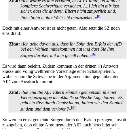
Zitat:
«Ich würde es ihm erklären, er ist 13 Jahre, da kann er
komplexe Sachverhalte verstehen. [...] Ich bin mir fast
sicher, dass die anderen Eltern nicht zimperlich sind,
[6]
ihren Sohn in ihre Weltsicht reinzuziehen.»
Doch mit einer Antwort ist es nicht getan. Also setzt die SZ noch
eins drauf:
Zitat:
«Ich gehe davon aus, dass Ihr Sohn den Erfolg der AfD
bei den Wahlen mitbekommen hat und dass Sie Ihre
[6]
Sorgen darüber mit ihm geteilt haben.»
Es wird dann belehrt. Zudem kommen in der dritten (!) Antwort
krasse und völlig weltfremde Vorschläge einer Schauspielerin,
wobei schon die Schwäche in der Argumentation gegenüber der
AfD zum Ausdruck kommt:
Zitat:
«Sie und die AfD-Eltern könnten gemeinsam in einer
Vierer­tanzgruppe die aktuelle politische Lage tanzen: Es
geht ein Riss durch Deutschland; haben wir den Kontakt
[6]
zu dem und dem verloren?»
So werden ernst gemeinte Sorgen durch den Kakao gezogen, anstatt
zuzugeben, dass einige Argumente der AfD auch berechtigt sein