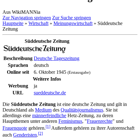
Aus WikiMANNia
Zur Navigation springen
Zur Suche springen
Hauptseite
»
Wirtschaft
»
Meinungswirtschaft
» Süddeutsche
Zeitung
Süddeutsche Zeitung
Beschreibung
Deutsche Tageszeitung
Sprachen
deutsch
Online seit
6. Oktober 1945
(Erstausgabe)
Weitere Infos
Werbung
ja
URL
sueddeutsche.de
Die
Süddeutsche Zeitung
ist eine deutsche Zeitung und gilt in
Deutschland als
Medium
des
Qualitätsjournalismus
. Sie ist
allerdings eine
männer­feindliche
Hetz-Zeitung, zu deren
Hauptthemen unter anderen
Feminismus
, "
Frauenrechte
" und
[1]
Frauenquote
gehören.
Außerdem gehören zu ihrer Autorenschaft
[2]
auch
Genderisten
.