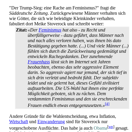
"Der Trump-Sieg: eine Rache am Feminismus?" fragt die
Süddeutsche Zeitung
. Zurückgewiesene Männer verhalten sich
wie Götter, die sich wie beleidigte Kleinkinder verhalten,
fabuliert dort Meike Stoverock und schreibt weiter:
Zitat:
«Der
Feminismus
hat also - zu Recht und
überfälligerweise - dazu geführt, dass Männer nach
und nach alles verloren haben, was ihnen bis dato
Bestätigung gegeben hatte. (...) Und viele Männer (...)
fühlen sich durch die Zurückweisung gedemütigt und
entwickeln Rachegedanken. Der zunehmende
Frauenhass
lässt sich im Internet seit Jahren
beobachten, ebenso das sehr aggressive Element
darin. So aggressiv agiert nur jemand, der sich tief in
sich drin verletzt und bedroht fühlt. Der subjektiv
leidet und nie gelernt hat, dieses Gefühl zivilisiert
aufzuarbeiten. Die US-Wahl hat ihnen eine perfekte
Möglichkeit geboten, sich zu rächen. Dem
verdammten Feminismus und den sie erschreckenden
[4]
Frauen endlich etwas entgegenzusetzen.»
Andere Gründe für die Wahlentscheidung, etwa Inflation,
Wirtschaft
und
Einwanderung
sind für Stoverock nur
[
wp
]
vorgeschobene Ausflüchte. Das habe ja auch
Obama
gesagt.