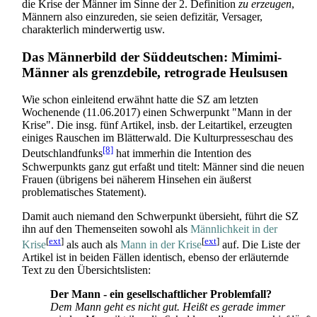
die Krise der Männer im Sinne der 2. Definition
zu erzeugen
,
Männern also einzureden, sie seien defizitär, Versager,
charakterlich minderwertig usw.
Das Männerbild der Süddeutschen: Mimimi-
Männer als grenzdebile, retrograde Heulsusen
Wie schon einleitend erwähnt hatte die SZ am letzten
Wochenende (11.06.2017) einen Schwerpunkt "Mann in der
Krise". Die insg. fünf Artikel, insb. der Leitartikel, erzeugten
einiges Rauschen im Blätterwald. Die Kultur­presse­schau des
[8]
Deutschlandfunks
hat immerhin die Intention des
Schwerpunkts ganz gut erfaßt und titelt: Männer sind die neuen
Frauen (übrigens bei näherem Hinsehen ein äußerst
problematisches Statement).
Damit auch niemand den Schwerpunkt übersieht, führt die SZ
ihn auf den Themen­seiten sowohl als
Männlichkeit in der
[
ext
]
[
ext
]
Krise
als auch als
Mann in der Krise
auf. Die Liste der
Artikel ist in beiden Fällen identisch, ebenso der erläuternde
Text zu den Übersichts­listen:
Der Mann - ein gesellschaftlicher Problemfall?
Dem Mann geht es nicht gut. Heißt es gerade immer