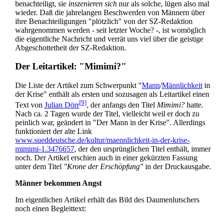
benachteiligt, sie
inszenieren sich
nur als solche, lügen also mal
wieder. Daß die jahrelangen Beschwerden von Männern über
ihre Benachteiligungen "plötzlich" von der SZ-Redaktion
wahrgenommen werden - seit letzter Woche? -, ist womöglich
die eigentliche Nachricht und verrät uns viel über die geistige
Abgeschottetheit der SZ-Redaktion.
Der Leitartikel: "Mimimi?"
Die Liste der Artikel zum Schwerpunkt "
Mann
/
Männlichkeit
in
der Krise" enthält als ersten und sozusagen als Leitartikel einen
[9]
Text von
Julian Dörr
, der anfangs den Titel
Mimimi?
hatte.
Nach ca. 2 Tagen wurde der Titel, vielleicht weil er doch zu
peinlich war, geändert in "Der Mann in der Krise". Allerdings
funktioniert der alte Link
www.sueddeutsche.de/kultur/maennlichkeit-in-der-krise-
mimimi-1.3476657
, der den ursprünglichen Titel enthält, immer
noch. Der Artikel erschien auch in einer gekürzten Fassung
unter dem Titel
"Krone der Erschöpfung"
in der Druckausgabe.
Männer bekommen Angst
Im eigentlichen Artikel erhält das Bild des Daumen­lutschers
noch einen Begleittext: