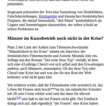
präsentiert.
Insgesamt präsentiert der Text eine Sammlung von Denkfehlern,
Falsch­darstellungen,
Hetzparolen
und klassischen feministischen
Dogmen, die darauf hinausläuft, "den Mann" kontra­faktisch als
Lügner und Jammer­lappen darzustellen, der selber schuld an
seinen Problemen ist.
Männer im Kunstbetrieb noch nicht in der Krise?
Platz 2 der Liste der Artikel zum Themen­schwerpunkt
"Männlichkeit in der Krise" nimmt ein Interview der
feministischen Filme­macherin und Autorin Miranda July ein.
Selbige hat den Roman "Der erste fiese Typ" verfaßt, in dem
sich eine 43-jährige Cheryl von sich selbst und den Erwartungen
anderer, auch Männern, emanzipiert. Ob der fiese Typ oder
Cheryl eine Krise hat und was das für den Rest der Welt
bedeutet, wird nicht ganz klar.
Wir erfahren weiter, daß die Film­industrie sehr sexistisch ist, das
Leben für Frauen stets besch***en ist, ein männlicher Künstler
mit 28 zum Genie erklärt wird und das dann für allezeit
[14]
bleibt
und daß es das bei Frauen nicht gibt. Der Eindruck
drängt sich auf, daß eigentlich "die Frauen" eine Krise haben