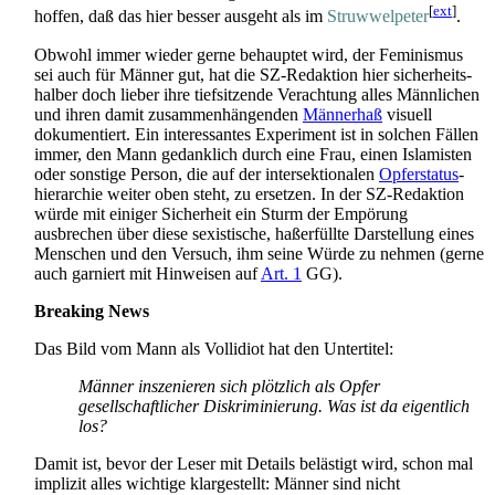
[
ext
]
hoffen, daß das hier besser ausgeht als im
Struwwel­peter
.
Obwohl immer wieder gerne behauptet wird, der Feminismus
sei auch für Männer gut, hat die SZ-Redaktion hier sicherheits­
halber doch lieber ihre tiefsitzende Verachtung alles Männlichen
und ihren damit zusammen­hängenden
Männerhaß
visuell
dokumentiert. Ein interessantes Experiment ist in solchen Fällen
immer, den Mann gedanklich durch eine Frau, einen Islamisten
oder sonstige Person, die auf der inter­sektionalen
Opferstatus
­
hierarchie weiter oben steht, zu ersetzen. In der SZ-Redaktion
würde mit einiger Sicherheit ein Sturm der Empörung
ausbrechen über diese sexistische, haßerfüllte Darstellung eines
Menschen und den Versuch, ihm seine Würde zu nehmen (gerne
auch garniert mit Hinweisen auf
Art. 1
GG).
Breaking News
Das Bild vom Mann als Vollidiot hat den Untertitel:
Männer inszenieren sich plötzlich als Opfer
gesellschaftlicher Diskriminierung. Was ist da eigentlich
los?
Damit ist, bevor der Leser mit Details belästigt wird, schon mal
implizit alles wichtige klargestellt: Männer sind nicht