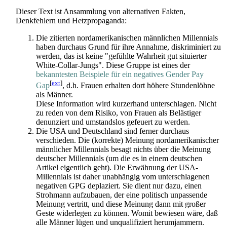
Dieser Text ist Ansammlung von alternativen Fakten,
Denkfehlern und Hetzpropaganda:
Die zitierten nord­amerikanischen männlichen Millennials
haben durchaus Grund für ihre Annahme, diskriminiert zu
werden, das ist keine "gefühlte Wahrheit gut situierter
White-Collar-Jungs". Diese Gruppe ist eines der
bekanntesten Beispiele für ein negatives Gender Pay
[
ext
]
Gap
, d.h. Frauen erhalten dort höhere Stunden­löhne
als Männer.
Diese Information wird kurzerhand unterschlagen. Nicht
zu reden von dem Risiko, von Frauen als Belästiger
denunziert und umstandslos gefeuert zu werden.
Die USA und Deutschland sind ferner durchaus
verschieden. Die (korrekte) Meinung nord­amerikanischer
männlicher Millennials besagt nichts über die Meinung
deutscher Millennials (um die es in einem deutschen
Artikel eigentlich geht). Die Erwähnung der USA-
Millennials ist daher unabhängig vom unterschlagenen
negativen GPG deplaziert. Sie dient nur dazu, einen
Strohmann aufzubauen, der eine politisch unpassende
Meinung vertritt, und diese Meinung dann mit großer
Geste widerlegen zu können. Womit bewiesen wäre, daß
alle Männer lügen und unqualifiziert herumjammern.