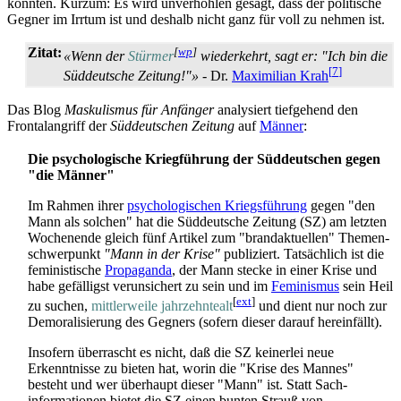
könnten. Kurzum: Es wird unverhohlen gesagt, dass der politische
Gegner im Irrtum ist und deshalb nicht ganz für voll zu nehmen ist.
Zitat:
[
wp
]
«Wenn der
Stürmer
wiederkehrt, sagt er: "Ich bin die
[7]
Süddeutsche Zeitung!"»
- Dr.
Maximilian Krah
Das Blog
Maskulismus für Anfänger
analysiert tiefgehend den
Frontalangriff der
Süddeutschen Zeitung
auf
Männer
:
Die psychologische Kriegführung der Süddeutschen gegen
"die Männer"
Im Rahmen ihrer
psychologischen Kriegs­führung
gegen "den
Mann als solchen" hat die Süddeutsche Zeitung (SZ) am letzten
Wochenende gleich fünf Artikel zum "brand­aktuellen" Themen­
schwer­punkt
"Mann in der Krise"
publiziert. Tatsächlich ist die
feministische
Propaganda
, der Mann stecke in einer Krise und
habe gefälligst verunsichert zu sein und im
Feminismus
sein Heil
[
ext
]
zu suchen,
mittlerweile jahrzehnte­alt
und dient nur noch zur
Demoralisierung des Gegners (sofern dieser darauf hereinfällt).
Insofern überrascht es nicht, daß die SZ keinerlei neue
Erkenntnisse zu bieten hat, worin die "Krise des Mannes"
besteht und wer überhaupt dieser "Mann" ist. Statt Sach­
informationen bietet die SZ einen bunten Strauß von