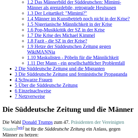
1.2
Das Männerbild der Süddeutschen: Mimimi-
Männer als grenzdebile, retrograde Heulsusen
1.3
Der Leitartikel: "Mimimi?"
1.4
Männer im Kunstbetrieb noch nicht in der Krise?
1.5
Nigerianische Männlichkeit in der Krise
1.6
Pop-Musikkritik der SZ in der Krise
1.7
Die Krise des Michael Kimmel
1.8
Fazit - die SZ in der Krise?
1.9
Hetze der Süddeutschen Zeitung gegen
WikiMANNia
1.10
Maskulisten - Pöbeln für die Männlichkeit
1.11
Der Mann - ein gesellschaftlicher Problemfall
2
Die Süddeutsche Zeitung und die Migranten
3
Die Süddeutsche Zeitung und feministische Propaganda
4
Schwarze Frauen
5
Über die Süddeutsche Zeitung
6
Einzelnachweise
7
Netzverweise
Die Süddeutsche Zeitung und die Männer
Die Wahl
Donald Trumps
zum 47.
Präsidenten der Vereinigten
[
wp
]
Staaten
ist für die
Süddeutsche Zeitung
ein Anlass, gegen
Männer zu hetzen: