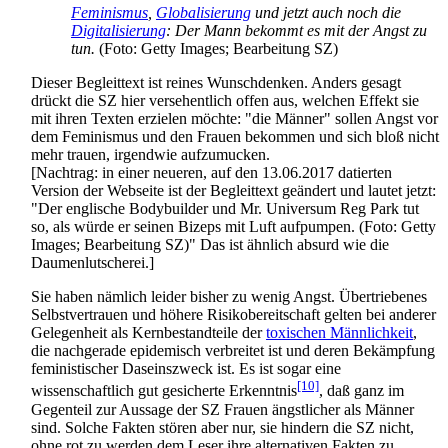
Feminismus
,
Globalisierung
und jetzt auch noch die
Digitalisierung
: Der Mann bekommt es mit der Angst zu
tun.
(Foto: Getty Images; Bearbeitung SZ)
Dieser Begleittext ist reines Wunschdenken. Anders gesagt
drückt die SZ hier versehentlich offen aus, welchen Effekt sie
mit ihren Texten erzielen möchte: "die Männer" sollen Angst vor
dem Feminismus und den Frauen bekommen und sich bloß nicht
mehr trauen, irgendwie aufzumucken.
[Nachtrag: in einer neueren, auf den 13.06.2017 datierten
Version der Webseite ist der Begleittext geändert und lautet jetzt:
"Der englische Bodybuilder und Mr. Universum Reg Park tut
so, als würde er seinen Bizeps mit Luft aufpumpen. (Foto: Getty
Images; Bearbeitung SZ)" Das ist ähnlich absurd wie die
Daumen­lutscherei.]
Sie haben nämlich leider bisher zu wenig Angst. Übertriebenes
Selbstvertrauen und höhere Risiko­bereitschaft gelten bei anderer
Gelegenheit als Kern­bestand­teile der
toxischen Männlichkeit
,
die nachgerade epidemisch verbreitet ist und deren Bekämpfung
feministischer Daseins­zweck ist. Es ist sogar eine
[10]
wissenschaftlich gut gesicherte Erkenntnis
, daß ganz im
Gegenteil zur Aussage der SZ Frauen ängstlicher als Männer
sind. Solche Fakten stören aber nur, sie hindern die SZ nicht,
ohne rot zu werden dem Leser ihre alternativen Fakten zu