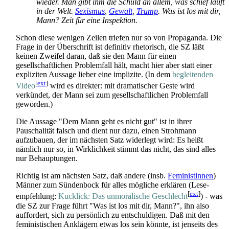
wieder. Man gibt ihm die Schuld an allem, was schief läuft
in der Welt.
Sexismus
,
Gewalt
,
Trump
. Was ist los mit dir,
Mann? Zeit für eine Inspektion.
Schon diese wenigen Zeilen triefen nur so von Propaganda. Die
Frage in der Überschrift ist definitiv rhetorisch, die SZ läßt
keinen Zweifel daran, daß sie den Mann für einen
gesellschaftlichen Problemfall hält, macht hier aber statt einer
expliziten Aussage lieber eine implizite. (In dem
begleitenden
[
ext
]
Video
wird es direkter: mit dramatischer Geste wird
verkündet, der Mann sei zum gesellschaftlichen Problemfall
geworden.)
Die Aussage "Dem Mann geht es nicht gut" ist in ihrer
Pauschalität falsch und dient nur dazu, einen Strohmann
aufzubauen, der im nächsten Satz widerlegt wird: Es heißt
nämlich nur so, in Wirklichkeit stimmt das nicht, das sind alles
nur Behauptungen.
Richtig ist am nächsten Satz, daß andere (insb.
Feministinnen
)
Männer zum Sündenbock für alles mögliche erklären (Lese­
[
ext
]
empfehlung:
Kucklick: Das unmoralische Geschlecht
) - was
die SZ zur Frage führt "Was ist los mit dir, Mann?", ihn also
auffordert, sich zu persönlich zu entschuldigen. Daß mit den
feministischen Anklägern etwas los sein könnte, ist jenseits des