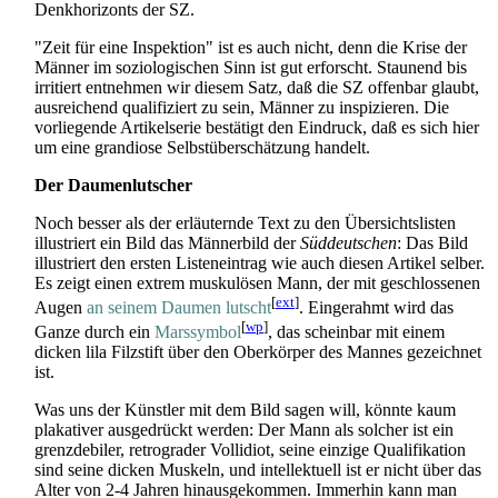
Denk­horizonts der SZ.
"Zeit für eine Inspektion" ist es auch nicht, denn die Krise der
Männer im soziologischen Sinn ist gut erforscht. Staunend bis
irritiert entnehmen wir diesem Satz, daß die SZ offenbar glaubt,
ausreichend qualifiziert zu sein, Männer zu inspizieren. Die
vorliegende Artikelserie bestätigt den Eindruck, daß es sich hier
um eine grandiose Selbst­über­schätzung handelt.
Der Daumenlutscher
Noch besser als der erläuternde Text zu den Übersichts­listen
illustriert ein Bild das Männerbild der
Süddeutschen
: Das Bild
illustriert den ersten Listen­eintrag wie auch diesen Artikel selber.
Es zeigt einen extrem muskulösen Mann, der mit geschlossenen
[
ext
]
Augen
an seinem Daumen lutscht
. Eingerahmt wird das
[
wp
]
Ganze durch ein
Marssymbol
, das scheinbar mit einem
dicken lila Filzstift über den Oberkörper des Mannes gezeichnet
ist.
Was uns der Künstler mit dem Bild sagen will, könnte kaum
plakativer ausgedrückt werden: Der Mann als solcher ist ein
grenzdebiler, retrograder Vollidiot, seine einzige Qualifikation
sind seine dicken Muskeln, und intellektuell ist er nicht über das
Alter von 2-4 Jahren hinaus­gekommen. Immerhin kann man