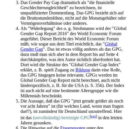
Das Gender Pay Gap dramatisch als "die finanzielle
Geschlechter­ungleichheit" zu bezeichnen, ist
unqualifizierter Dummenfang. Das GPG bezieht sich auf
die Brutto­stunden­löhne, nicht auf die Monats­gehälter oder
Vermögens­verhältnisse oder anderes.
Als "Widerlegung" des o. g. Strohmanns wird der "Global
Gender Gap Report 2016" des World Economic Forum
angeführt. Dieser Bericht des World Economic Forum
mißt, wie sogar aus dem Titel ersichtlich, das "
Global
Gender Gap
". Das ist etwas völlig anderes als das GPG,
dazu muß man sich aber in dem Report bis auf Seite 4
durchkämpfen, was den Autor sichtlich überfordert hat.
Dort wird die Struktur des "Global Gender Gap Index"
erklärt, z. B. spielt Zugang zu
Bildung
darin eine Rolle,
das GPG hingegen keine relevante. GPGs werden im
Global Gender Gap Report nicht berechnet, auch nicht
länder­spezifisch, z. B. für die USA (s. S. 356). Der Index
ist auch nicht auf eine bestimmte Alters­gruppe wie die
Millennials beschränkt.
Die Aussage, daß das GPG "jetzt gerade größer als noch
vor acht Jahren" ist (für welches Land, wenn man fragen
darf?), ist zumindest für Deutschland unzutreffend. Hier
[
ext
]
ist das
(unvollständig) bereinigte GPG
in den letzten
Jahren gesunken.
Die Hinweise auf die
Frauenquoten
unter den