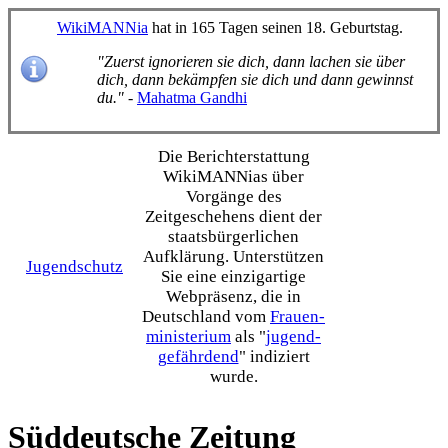
WikiMANNia
hat in 165 Tagen seinen 18. Geburtstag.
"Zuerst ignorieren sie dich, dann lachen sie über
dich, dann bekämpfen sie dich und dann gewinnst
du."
-
Mahatma Gandhi
Die Bericht­erstattung
WikiMANNias über
Vorgänge des
Zeitgeschehens dient der
staats­bürgerlichen
Aufklärung. Unterstützen
Jugendschutz
Sie eine einzig­artige
Webpräsenz, die in
Deutschland vom
Frauen­
ministerium
als "
jugend­
gefährdend
" indiziert
wurde.
Süddeutsche Zeitung