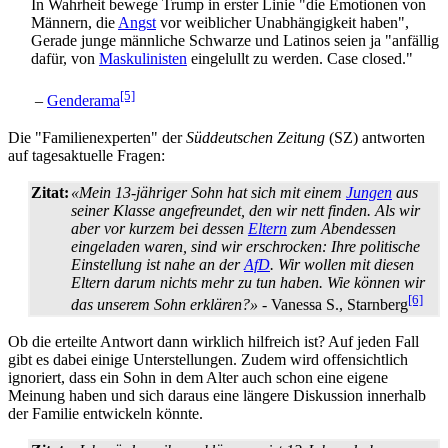
In Wahrheit bewege Trump in erster Linie "die Emotionen von
Männern, die
Angst
vor weiblicher Unabhängigkeit haben",
Gerade junge männliche Schwarze und Latinos seien ja "anfällig
dafür, von
Maskulinisten
eingelullt zu werden. Case closed."
[5]
–
Genderama
Die "Familienexperten" der
Süddeutschen Zeitung
(SZ) antworten
auf tagesaktuelle Fragen:
Zitat:
«Mein 13-jähriger Sohn hat sich mit einem
Jungen
aus
seiner Klasse angefreundet, den wir nett finden. Als wir
aber vor kurzem bei dessen
Eltern
zum Abendessen
eingeladen waren, sind wir erschrocken: Ihre politische
Einstellung ist nahe an der
AfD
. Wir wollen mit diesen
Eltern darum nichts mehr zu tun haben. Wie können wir
[6]
das unserem Sohn erklären?»
- Vanessa S., Starnberg
Ob die erteilte Antwort dann wirklich hilfreich ist? Auf jeden Fall
gibt es dabei einige Unterstellungen. Zudem wird offensichtlich
ignoriert, dass ein Sohn in dem Alter auch schon eine eigene
Meinung haben und sich daraus eine längere Diskussion innerhalb
der Familie entwickeln könnte.