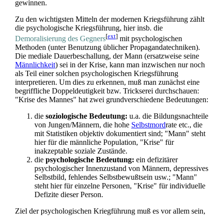
gewinnen.
Zu den wichtigsten Mitteln der modernen Kriegs­führung zählt
die psychologische Kriegs­führung, hier insb. die
[
ext
]
Demoralisierung des Gegners
mit psychologischen
Methoden (unter Benutzung üblicher Propaganda­techniken).
Die mediale Dauer­beschallung, der Mann (ersatzweise seine
Männlichkeit
) sei in der Krise, kann man inzwischen nur noch
als Teil einer solchen psychologischen Kriegs­führung
interpretieren. Um dies zu erkennen, muß man zunächst eine
begriffliche Doppel­deutigkeit bzw. Trickserei durchschauen:
"Krise des Mannes" hat zwei grund­verschiedene Bedeutungen:
die
soziologische Bedeutung:
u.a. die Bildungs­nachteile
von Jungen/Männern, die hohe
Selbstmord
­rate etc., die
mit Statistiken objektiv dokumentiert sind; "Mann" steht
hier für die männliche Population, "Krise" für
inakzeptable soziale Zustände.
die
psychologische Bedeutung:
ein defizitärer
psychologischer Innenzustand von Männern, depressives
Selbstbild, fehlendes Selbst­bewußtsein usw.; "Mann"
steht hier für einzelne Personen, "Krise" für individuelle
Defizite dieser Person.
Ziel der psychologischen Krieg­führung muß es vor allem sein,