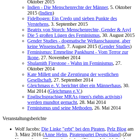
Oktober 2015
Indien - Die Menschenrechte der Männer
, 5. Oktober
2015 (
Indien
)
Fidelbogen: Ein Credo und sieben Punkte des
Verstehens
, 3. September 2015
Beatrix von Storch: Menschenrechte, Gender & Asyl
Die 5 großen Lügen des Feminismus
, 30. August 2015
Gender Studies - dogmatische Weltanschauung, aber
keine Wissenschaft
, 7. August 2015 (
Gender Studies
)
Feminismus: Emmeline Pankhurst - Vom Terror zur
Ikone
, 27. November 2014
Shulamith Firestone - Wahn im Feminismus
, 27.
Oktober 2014
Kate Millett und die Zerstörung der westlichen
Gesellschaft
, 27. September 2014
Gleichmass e. V. berichtet über ein Männerhaus
, 30.
Mai 2014 (
Gleichmass e.V.
)
Englischsprachige MRAs (men's rights activists)
werden mundtot gemacht
, 28. Mai 2014
Feminismus und seine Methoden
, 26. Mai 2014
Veranstaltungsberichte
Wolf Jacobs:
Die Linke "erbt" bei den Piraten
,
Pelz Blog
am
3. März 2016 (
Anne Helm
,
Piratenpartei Deutschland
) (Zur