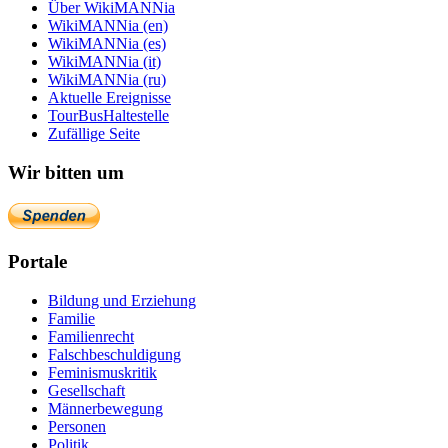
Über WikiMANNia
WikiMANNia (en)
WikiMANNia (es)
WikiMANNia (it)
WikiMANNia (ru)
Aktuelle Ereignisse
TourBusHaltestelle
Zufällige Seite
Wir bitten um
Portale
Bildung und Erziehung
Familie
Familienrecht
Falschbeschuldigung
Feminismuskritik
Gesellschaft
Männerbewegung
Personen
Politik