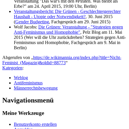
Veranstaltung "Das war's mit den #Piraten. Was bleibt als
Erbe?" am 24. April 2015, 19:00 Uhr, Berlin)
Veranstaltungsbericht: Die Grünen - Geschlechtergerechter
Haushalt - Utopie oder Notwendigkeit?
, 30. Juni 2015
(
Gender Budgeting
, Fachgespräch am 29. Juni 2015)
Wolf Jacobs:
Die Grünen: Veranstaltung - "Strategien gegen
Anti-Feminismus und Homophobie"
, Pelz Blog am 11. Mai
2015 (Wer will die Uhr zurückdrehen? Strategien gegen Anti-
Feminismus und Homophobie, Fachgespräch am 9. Mai in
Berlin)
Abgerufen von „
https://de.wikimannia.org/index.php?title=Nicht-
Feminist_(Magazin)&oldid=88773
“
Kategorien
:
Weblog
Antifeminismus
Männerrechtsbewegung
Navigationsmenü
Meine Werkzeuge
Benutzerkonto erstellen