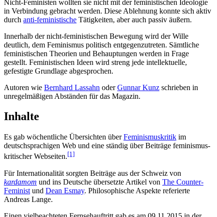
Nicht-Feministen wollten sie nicht mit der feministischen Ideologie
in Verbindung gebracht werden. Diese Ablehnung konnte sich aktiv
durch
anti-feministische
Tätigkeiten, aber auch passiv äußern.
Innerhalb der nicht-feministischen Bewegung wird der Wille
deutlich, dem Feminismus politisch entgegen­zutreten. Sämtliche
feministischen Theorien und Behauptungen werden in Frage
gestellt. Feministischen Ideen wird streng jede intellektuelle,
gefestigte Grundlage abgesprochen.
Autoren wie
Bernhard Lassahn
oder
Gunnar Kunz
schrieben in
unregel­mäßigen Abständen für das Magazin.
Inhalte
Es gab wöchentliche Übersichten über
Feminismuskritik
im
deutsch­sprachigen Web und eine ständig über Beiträge feminismus­
[1]
kritischer Webseiten.
Für Internationalität sorgten Beiträge aus der Schweiz von
kardamom
und ins Deutsche übersetzte Artikel von
The Counter-
Feminist
und
Dean Esmay
. Philosophische Aspekte referierte
Andreas Lange.
Einen vielbeachteten Fernsehauftritt gab es am 09.11.2015 in der