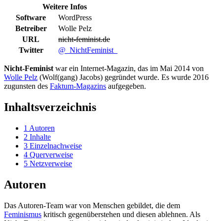
Weitere Infos
Software
WordPress
Betreiber
Wolle Pelz
URL
nicht-feminist.de
Twitter
@_NichtFeminist_
Nicht-Feminist
war ein Internet-Magazin, das im Mai 2014 von
Wolle Pelz
(Wolf(gang) Jacobs) gegründet wurde. Es wurde 2016
zugunsten des
Faktum-Magazins
aufgegeben.
Inhaltsverzeichnis
1
Autoren
2
Inhalte
3
Einzelnachweise
4
Querverweise
5
Netzverweise
Autoren
Das Autoren-Team war von Menschen gebildet, die dem
Feminismus
kritisch gegen­über­stehen und diesen ablehnen. Als