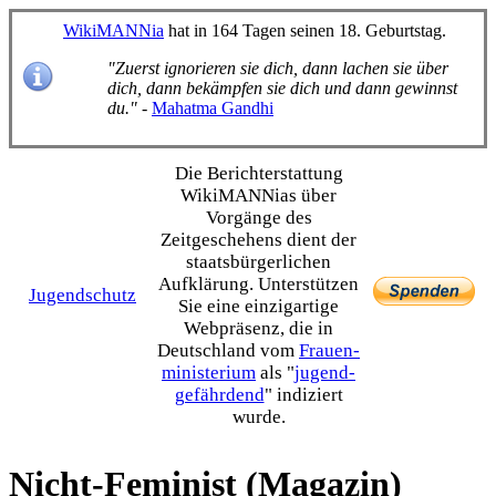
WikiMANNia
hat in 164 Tagen seinen 18. Geburtstag.
"Zuerst ignorieren sie dich, dann lachen sie über
dich, dann bekämpfen sie dich und dann gewinnst
du."
-
Mahatma Gandhi
Die Bericht­erstattung
WikiMANNias über
Vorgänge des
Zeitgeschehens dient der
staats­bürgerlichen
Aufklärung. Unterstützen
Jugendschutz
Sie eine einzig­artige
Webpräsenz, die in
Deutschland vom
Frauen­
ministerium
als "
jugend­
gefährdend
" indiziert
wurde.
Nicht-Feminist (Magazin)