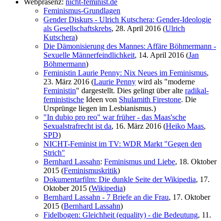
Webpräsenz:
nicht-feminist.de
Feminismus-Grundlagen
Gender Diskurs - Ulrich Kutschera: Gender-Ideologie
als Gesellschaftskrebs
, 28. April 2016 (
Ulrich
Kutschera
)
Die Dämonisierung des Mannes: Affäre Böhmermann -
Sexuelle Männerfeindlichkeit
, 14. April 2016 (
Jan
Böhmermann
)
Feministin Laurie Penny: Nix Neues im Feminismus
,
23. März 2016 (
Laurie Penny
wird als "moderne
Feministin
" dargestellt. Dies gelingt über alte
radikal­
feministische
Ideen von
Shulamith Firestone
. Die
Ursprünge liegen im Lesbianismus.)
"In dubio pro reo" war früher - das Maas'sche
Sexualstrafrecht ist da
, 16. März 2016 (
Heiko Maas
,
SPD
)
NICHT-Feminist im TV: WDR Markt "Gegen den
Strich"
Bernhard Lassahn
:
Feminismus und Liebe
, 18. Oktober
2015 (
Feminismuskritik
)
Dokumentarfilm: Die dunkle Seite der Wikipedia
, 17.
Oktober 2015 (
Wikipedia
)
Bernhard Lassahn - 7 Briefe an die Frau
, 17. Oktober
2015 (
Bernhard Lassahn
)
Fidelbogen: Gleichheit (equality) - die Bedeutung
, 11.