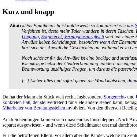
Kurz und knapp
Zitat:
«Das Familienrecht ist mittlerweile so kompliziert wie das
S
Verfahren ist, desto mehr Taler wandern in deren Taschen. D
Umgang
,
Sorgerecht
,
Vermögens­ausgleich
sind nur einige 
Anwälte lieben Scheidungen, besonders wenn der Ehemann z
hört sich der Anwalt die Geschichten an, während er in Ge
Noch schöner für die Anwälte ist eine bockige und streitlu
Kleinkriege nebst der Geld­verbrennung mindern die eigene L
Beantwortung unzähliger Fragen, um daraus die passenden
[...] Lieber alles und sofort gegen die Wand klatschen, da
Da hat der Mann ein Stück weit recht. Insbesondere
Sorgerecht
- und
konkreten Fall, der stellvertretend für viele andere stehen kann, betr
Mitarbeiter von Beratungs­stellen
involviert. Von den diversen Beteili
Auch Scheidungen können sich quasi endlos hinschleppen. Nach Anga
separat ausgewiesen - und wenn diese Schallmauer erst mal durchbro
Für die betroffenen Eltern, vor allem aber die Kinder, welche im Zentr