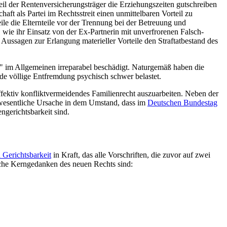
l der Renten­versicherungs­träger die Erziehungs­zeiten gutschreiben
chaft als Partei im Rechtsstreit einen unmittelbaren Vorteil zu
teile die Elternteile vor der Trennung bei der Betreuung und
 wie ihr Einsatz von der Ex-Partnerin mit unverfrorenen Falsch­
 Aussagen zur Erlangung materieller Vorteile den Straftatbestand des
ie" im Allgemeinen irreparabel beschädigt. Naturgemäß haben die
nde völlige Entfremdung psychisch schwer belastet.
n effektiv konflikt­vermeidendes Familienrecht auszuarbeiten. Neben der
e wesentliche Ursache in dem Umstand, dass im
Deutschen Bundestag
gerichts­bar­keit sind.
 Gerichtsbarkeit
in Kraft, das alle Vorschriften, die zuvor auf zwei
liche Kerngedanken des neuen Rechts sind: