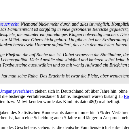
teuerrecht
. Niemand blickt mehr durch und alles ist möglich. Komplizi
as Familienrecht ist sorgfältig in viele gesonderte Bereiche gegliedert
Beispiele, die mitunter ein jahrelanges Klagen notwendig machen. Die
ur Mittel- oder Ober­schicht gehört. Da gibt es bei der Erstberatung
danken bereits sein Honorar aufaddiert, das er in den nächsten Jahren
stige Ehefrau, die auf Rache aus ist. Dabei vergessen die Streithähne,
ebens­qualität. Viele Anwälte sind stinkfaul und kreieren selbst keine 
 Textbau­steine auszuwählen und so mit wenig Aufwand ein Briefchen
nn hat man seine Ruhe. Das Ergebnis ist zwar die Pleite, aber wenigsten
Umgangsverfahren
ziehen sich in Deutschland oft über Jahre hin, ohne d
ägt die bisherige Verfahrens­dauer 9 Jahre. Insgesamt waren bislang 15
Ri
gten bzw. Mitwirkenden wurde das Kind bis dato 48(!) mal befragt.
ben des Statistischen Bundesamts dauern immerhin 5 % der Verfahren 
chen ist, kann eine Scheidung auch 5 Jahre und länger in Anspruch ne
um des Geschehens stehen, ist die deutsche Familien­gerichts­bar­keit de