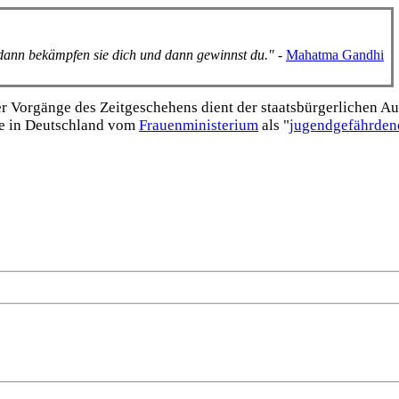
, dann bekämpfen sie dich und dann gewinnst du."
-
Mahatma Gandhi
Vorgänge des Zeitgeschehens dient der staats­bürgerlichen Aufk
e in Deutschland vom
Frauen­ministerium
als "
jugend­gefährden