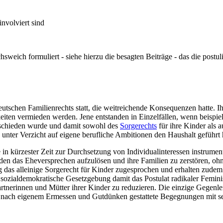
nvolviert sind
h formuliert - siehe hierzu die besagten Beiträge - das die postulierte
utschen Familienrechts statt, die weitreichende Konsequenzen hatte. Ih
keiten vermieden werden. Jene entstanden in Einzelfällen, wenn beispi
geschieden wurde und damit sowohl des
Sorgerechts
für ihre Kinder als a
nter Verzicht auf eigene berufliche Ambitionen den Haushalt geführt 
 in kürzester Zeit zur Durchsetzung von Individual­interessen instrume
n das Eheversprechen aufzulösen und ihre Familien zu zerstören, ohne
äßig das alleinige Sorgerecht für Kinder zugesprochen und erhalten zud
ie sozial­demokratische Gesetzgebung damit das Postulat radikaler Femi
rtnerinnen und Mütter ihrer Kinder zu reduzieren. Die einzige Gegenle
er nach eigenem Ermessen und Gutdünken gestattete Begegnungen mit s