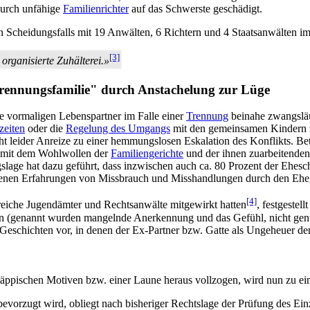
durch unfähige
Familienrichter
auf das Schwerste geschädigt.
n Scheidungsfalls mit 19 Anwälten, 6 Richtern und 4 Staatsanwälten i
[3]
 organisierte Zuhälterei.»
rennungs­familie" durch Anstachelung zur Lüge
e vormaligen Lebenspartner im Falle einer
Trennung
beinahe zwangsläuf
zeiten
oder die
Regelung des Umgangs
mit den gemeinsamen Kindern zu 
cht leider Anreize zu einer hemmungslosen Eskalation des Konflikts. B
nd, mit dem Wohlwollen der
Familiengerichte
und der ihnen zuarbeitende
ungslage hat dazu geführt, dass inzwischen auch ca. 80 Prozent der Ehe
ndenen Erfahrungen von Missbrauch und Misshandlungen durch den Eheg
[4]
reiche Jugend­ämter und Rechts­anwälte mitgewirkt hatten
, festgestel
n (genannt wurden mangelnde Anerkennung und das Gefühl, nicht genüge
 Geschichten vor, in denen der Ex-Partner bzw. Gatte als Ungeheuer der
läppischen Motiven bzw. einer Laune heraus vollzogen, wird nun zu ei
bevorzugt wird, obliegt nach bisheriger Rechtslage der Prüfung des Einz