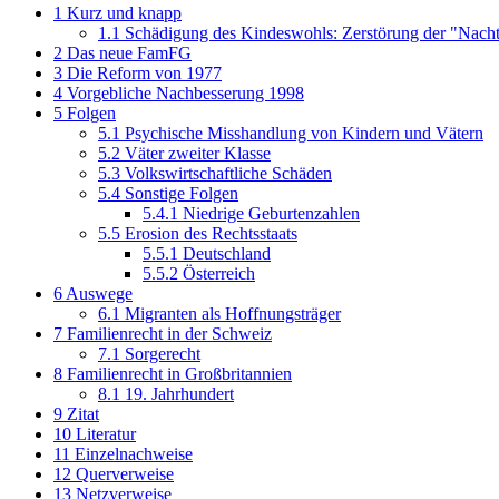
1
Kurz und knapp
1.1
Schädigung des Kindeswohls: Zerstörung der "Nacht
2
Das neue FamFG
3
Die Reform von 1977
4
Vorgebliche Nachbesserung 1998
5
Folgen
5.1
Psychische Misshandlung von Kindern und Vätern
5.2
Väter zweiter Klasse
5.3
Volkswirtschaftliche Schäden
5.4
Sonstige Folgen
5.4.1
Niedrige Geburtenzahlen
5.5
Erosion des Rechtsstaats
5.5.1
Deutschland
5.5.2
Österreich
6
Auswege
6.1
Migranten als Hoffnungsträger
7
Familienrecht in der Schweiz
7.1
Sorgerecht
8
Familienrecht in Großbritannien
8.1
19. Jahrhundert
9
Zitat
10
Literatur
11
Einzelnachweise
12
Querverweise
13
Netzverweise