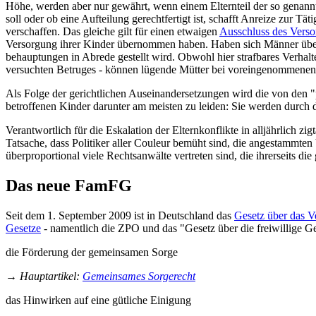
Höhe, werden aber nur gewährt, wenn einem Elternteil der so genan
soll oder ob eine Aufteilung gerechtfertigt ist, schafft Anreize zur Tä
verschaffen. Das gleiche gilt für einen etwaigen
Ausschluss des Verso
Versorgung ihrer Kinder übernommen haben. Haben sich Männer über­du
behauptungen in Abrede gestellt wird. Obwohl hier strafbares Verhalt
versuchten Betruges - können lügende Mütter bei vor­ein­genommenen 
Als Folge der gerichtlichen Aus­einander­setzungen wird die von den
betroffenen Kinder darunter am meisten zu leiden: Sie werden durch d
Verantwortlich für die Eskalation der Eltern­konflikte in alljährlich zi
Tatsache, dass Politiker aller Couleur bemüht sind, die angestammte
überproportional viele Rechtsanwälte vertreten sind, die ihrerseits die 
Das neue FamFG
Seit dem 1. September 2009 ist in Deutschland das
Gesetz über das Ve
Gesetze
- namentlich die ZPO und das "Gesetz über die freiwillige Ge
die Förderung der gemeinsamen Sorge
→
Hauptartikel
:
Gemeinsames Sorgerecht
das Hinwirken auf eine gütliche Einigung