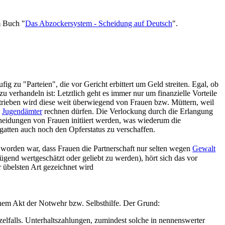
m Buch "
Das Abzockersystem - Scheidung auf Deutsch
".
ig zu "Parteien", die vor Gericht erbittert um Geld streiten. Egal, ob
verhandeln ist: Letztlich geht es immer nur um finanzielle Vorteile
etrieben wird diese weit überwiegend von Frauen bzw. Müttern, weil
n
Jugendämter
rechnen dürfen. Die Verlockung durch die Erlangung
scheidungen von Frauen initiiert werden, was wiederum die
atten auch noch den Opferstatus zu verschaffen.
lt worden war, dass Frauen die Partnerschaft nur selten wegen
Gewalt
nd wertgeschätzt oder geliebt zu werden), hört sich das vor
 übelsten Art gezeichnet wird
nem Akt der Notwehr bzw. Selbsthilfe. Der Grund:
elfalls. Unterhalts­zahlungen, zumindest solche in nennenswerter