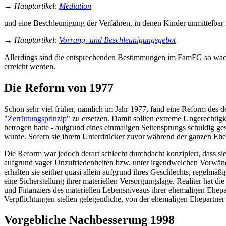
→
Hauptartikel
:
Mediation
und eine Beschleunigung der Verfahren, in denen Kinder unmittelbar i
→
Hauptartikel
:
Vorrang- und Beschleunigungsgebot
Allerdings sind die entsprechenden Bestimmungen im FamFG so wachsweic
erreicht werden.
Die Reform von 1977
Schon sehr viel früher, nämlich im Jahr 1977, fand eine Reform des de
"
Zerrüttungsprinzip
" zu ersetzen. Damit sollten extreme Ungerechtig
betrogen hatte - aufgrund eines einmaligen Seitensprungs schuldig 
wurde. Sofern sie ihrem Unterdrücker zuvor während der ganzen Ehe u
Die Reform war jedoch derart schlecht durchdacht konzipiert, dass sie
aufgrund vager Unzufriedenheiten bzw. unter irgendwelchen Vorwände
erhalten sie seither quasi allein aufgrund ihres Geschlechts, regelm
eine Sicherstellung ihrer materiellen Versorgungslage. Realiter hat d
und Finanziers des materiellen Lebens­niveaus ihrer ehemaligen Ehepa
Verpflichtungen stellen gelegentliche, von der ehemaligen Ehepartn
Vorgebliche Nachbesserung 1998