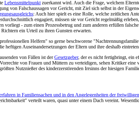
nte
Lebensmittelpunkt
zuerkannt wird. Auch die Frage, welchem Elterntei
tigung von Falschaussagen vor Gericht, mit Ziel sich selbst in der Eigens
rgungsausgleichs
: Auch hier spielt es eine Rolle, welche zeitlichen An
rch­schnittlich engagiert, müssen sie vor Gericht regelmäßig erleben,
en vorliegt - zum einen Prozessbetrug und zum anderen erfüllen falsche
Richtern ein Urteil zu ihren Gunsten erwarten.
 "professionellen Helfern" so gerne beschworene "Nach­trennungs­famil
ie heftigen Aus­einander­setzungen der Eltern und ihre deshalb eintrete
gtausenden von Fällen ist der
Gesetzgeber
, der es nicht fertigbringt, ei
n Vorrechte von Frauen und Müttern zu verteidigen, sehen Kritiker ein
größten Nutznießer des kinder­zerstörenden Irrsinns der hiesigen Familien­
rfahren in Familien­sachen und in den Angelegenheiten der freiwilligen
richtsbarkeit" verteilt waren, quasi unter einem Dach vereint. Wesent