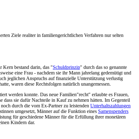
n Ziele realiter in familien­gerichtlichen Verfahren nur selten
r Kern bestand darin, das "
Schuldprinzip
" durch das so genannte
elsweise eine Frau - nachdem sie ihr Mann jahrelang gedemütigt und
uch jeglichen Anspruchs auf finanzielle Unterstützung verlustig
hatte, waren diese Rechtsfolgen natürlich unangemessen.
ntiert werden konnte. Das neue Familien"recht" erlaubte es Frauen,
 dass sie dafür Nachteile in Kauf zu nehmen hätten. Im Gegenteil
em noch durch die vom Ex-Partner zu leistenden
Unterhalts­zahlungen
nistinnen umgesetzt, Männer auf die Funktion eines
Samenspenders
istung für geschiedene Männer für die Erfüllung ihrer monetären
einen Kindern dar.