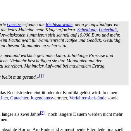
erte
Gesetze
erfreuen die
Rechts­anwälte
, denn je aufwändiger ein
, die jedes Mal eine neue Klage erfordern.
Scheidung
,
Unterhalt
,
 Anwaltskosten summieren sich schnell auf 10.000 Euro und mehr.
 beim Fachanwalt für Familienrecht Kaffee und Gebäck. Geduldig
 mit diesem Mandanten erzielen wird.
 dass niemand wirklich gewinnen kann. Jahrelange Prozesse und
Ideen. Vielmehr beschäftigen sie ihre Mandanten mit der
 zu schreiben. Minimaler Aufwand bei maximalem Ertrag.
[1]
s bleibt man gesund.»
as Rechtsfrieden eintritt oder der Konflikt gelöst wird. In einem
chter
,
Gutachter
,
Jugendamts
­vertreter,
Verfahrens­beistände
sowie
[2]
länger als zwei Jahre
- noch längere Dauern werden nicht mehr
hmen.
r absolute Horror. Am Ende sind zumeist beide Elternteile finanziell