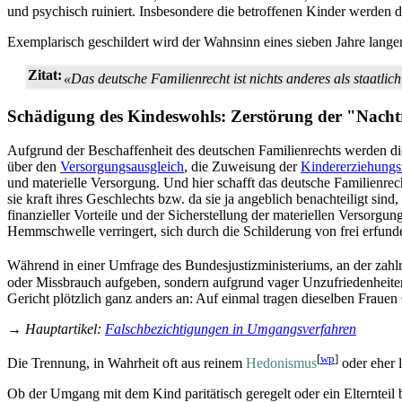
und psychisch ruiniert. Insbesondere die betroffenen Kinder werden 
Exemplarisch geschildert wird der Wahnsinn eines sieben Jahre lange
Zitat:
«Das deutsche Familienrecht ist nichts anderes als staatlich
Schädigung des Kindeswohls: Zerstörung der "Nacht
Aufgrund der Beschaffenheit des deutschen Familienrechts werden di
über den
Versorgungsausgleich
, die Zuweisung der
Kindererziehungs
und materielle Versorgung. Und hier schafft das deutsche Familienre
sie kraft ihres Geschlechts bzw. da sie ja angeblich benachteiligt si
finanzieller Vorteile und der Sicherstellung der materiellen Versorg
Hemmschwelle verringert, sich durch die Schilderung von frei erfu
Während in einer Umfrage des Bundesjustiz­ministeriums, an der zahl
oder Missbrauch aufgeben, sondern aufgrund vager Unzufriedenheite
Gericht plötzlich ganz anders an: Auf einmal tragen dieselben Frauen
→
Hauptartikel
:
Falschbezichtigungen in Umgangsverfahren
[
wp
]
Die Trennung, in Wahrheit oft aus reinem
Hedonismus
oder eher 
Ob der Umgang mit dem Kind paritätisch geregelt oder ein Elternteil 