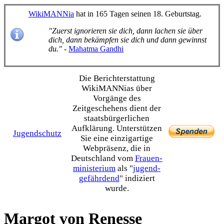
WikiMANNia
hat in 165 Tagen seinen 18. Geburtstag.
"Zuerst ignorieren sie dich, dann lachen sie über
dich, dann bekämpfen sie dich und dann gewinnst
du."
-
Mahatma Gandhi
Die Bericht­erstattung
WikiMANNias über
Vorgänge des
Zeitgeschehens dient der
staats­bürgerlichen
Aufklärung. Unterstützen
Jugendschutz
Sie eine einzig­artige
Webpräsenz, die in
Deutschland vom
Frauen­
ministerium
als "
jugend­
gefährdend
" indiziert
wurde.
Margot von Renesse