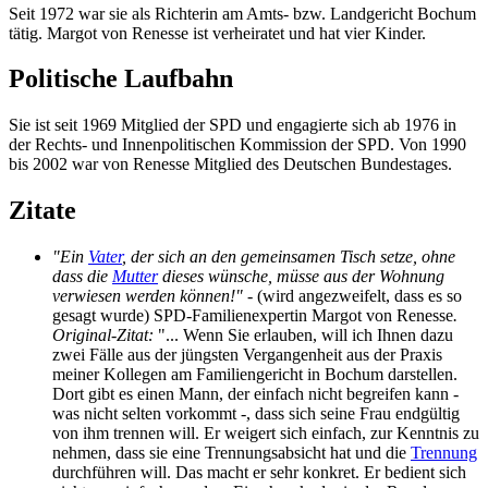
Seit 1972 war sie als Richterin am Amts- bzw. Landgericht Bochum
tätig. Margot von Renesse ist verheiratet und hat vier Kinder.
Politische Laufbahn
Sie ist seit 1969 Mitglied der SPD und engagierte sich ab 1976 in
der Rechts- und Innenpolitischen Kommission der SPD. Von 1990
bis 2002 war von Renesse Mitglied des Deutschen Bundestages.
Zitate
"Ein
Vater
, der sich an den gemeinsamen Tisch setze, ohne
dass die
Mutter
dieses wünsche, müsse aus der Wohnung
verwiesen werden können!"
- (wird angezweifelt, dass es so
gesagt wurde) SPD-Familienexpertin Margot von Renesse
.
Original-Zitat:
"... Wenn Sie erlauben, will ich Ihnen dazu
zwei Fälle aus der jüngsten Vergangenheit aus der Praxis
meiner Kollegen am Familiengericht in Bochum darstellen.
Dort gibt es einen Mann, der einfach nicht begreifen kann -
was nicht selten vorkommt -, dass sich seine Frau endgültig
von ihm trennen will. Er weigert sich einfach, zur Kenntnis zu
nehmen, dass sie eine Trennungsabsicht hat und die
Trennung
durchführen will. Das macht er sehr konkret. Er bedient sich