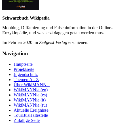
Schwarzbuch Wikipedia
Mobbing, Diffamierung und Falsch­information in der Online-
Enzyklo­pädie, und was jetzt da­gegen getan werden muss.
Im Februar 2020 im
Zeit­geist-Verlag
erschienen.
Navigation
Hauptseite
Projektseite
Jugendschutz
Themen A - Z
Über WikiMANNia
WikiMANNia (en)
WikiMANNia (es)
WikiMANNia (it)
WikiMANNia (ru)
Aktuelle Ereignisse
TourBusHaltestelle
Zufällige Seite