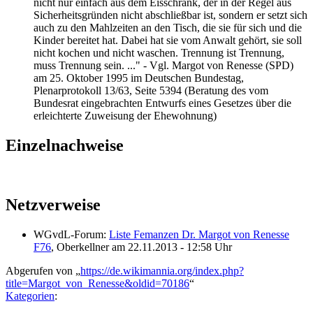
nicht nur einfach aus dem Eisschrank, der in der Regel aus
Sicherheitsgründen nicht abschließbar ist, sondern er setzt sich
auch zu den Mahlzeiten an den Tisch, die sie für sich und die
Kinder bereitet hat. Dabei hat sie vom Anwalt gehört, sie soll
nicht kochen und nicht waschen. Trennung ist Trennung,
muss Trennung sein. ..."
-
Vgl. Margot von Renesse (SPD)
am 25. Oktober 1995 im Deutschen Bundestag,
Plenarprotokoll 13/63, Seite 5394 (Beratung des vom
Bundesrat eingebrachten Entwurfs eines Gesetzes über die
erleichterte Zuweisung der Ehewohnung)
Einzelnachweise
Netzverweise
WGvdL-Forum:
Liste Femanzen Dr. Margot von Renesse
F76
, Oberkellner am 22.11.2013 - 12:58 Uhr
Abgerufen von „
https://de.wikimannia.org/index.php?
title=Margot_von_Renesse&oldid=70186
“
Kategorien
: