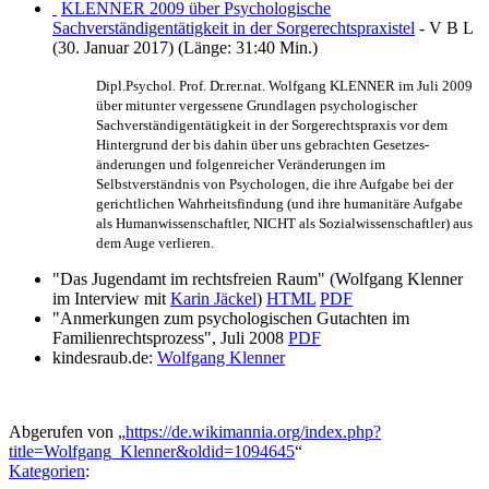
KLENNER 2009 über Psychologische
Sachverständigentätigkeit in der Sorgerechtspraxistel
- V B L
(30. Januar 2017) (Länge: 31:40 Min.)
Dipl.Psychol. Prof. Dr.rer.nat. Wolfgang KLENNER im Juli 2009
über mitunter vergessene Grundlagen psychologischer
Sachverständigen­tätigkeit in der Sorgerechtspraxis vor dem
Hintergrund der bis dahin über uns gebrachten Gesetzes­
änderungen und folgenreicher Veränderungen im
Selbstverständnis von Psychologen, die ihre Aufgabe bei der
gerichtlichen Wahrheitsfindung (und ihre humanitäre Aufgabe
als Humanwissenschaftler, NICHT als Sozialwissenschaftler) aus
dem Auge verlieren.
"Das Jugendamt im rechtsfreien Raum" (Wolfgang Klenner
im Interview mit
Karin Jäckel
)
HTML
PDF
"Anmerkungen zum psychologischen Gutachten im
Familienrechtsprozess", Juli 2008
PDF
kindesraub.de:
Wolfgang Klenner
Abgerufen von „
https://de.wikimannia.org/index.php?
title=Wolfgang_Klenner&oldid=1094645
“
Kategorien
: