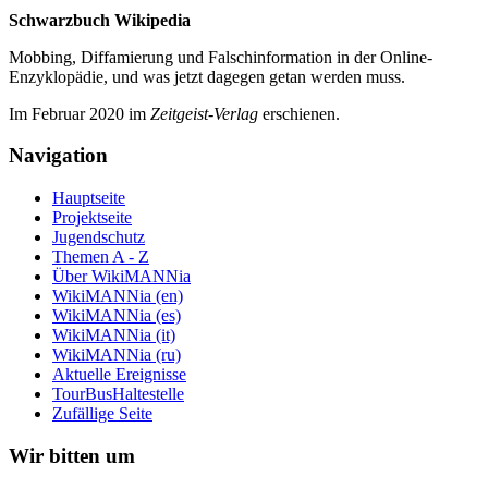
Schwarzbuch Wikipedia
Mobbing, Diffamierung und Falsch­information in der Online-
Enzyklo­pädie, und was jetzt da­gegen getan werden muss.
Im Februar 2020 im
Zeit­geist-Verlag
erschienen.
Navigation
Hauptseite
Projektseite
Jugendschutz
Themen A - Z
Über WikiMANNia
WikiMANNia (en)
WikiMANNia (es)
WikiMANNia (it)
WikiMANNia (ru)
Aktuelle Ereignisse
TourBusHaltestelle
Zufällige Seite
Wir bitten um