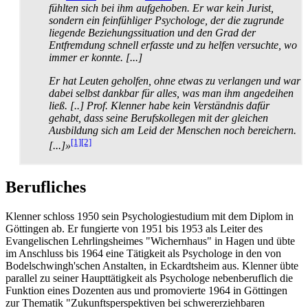
fühlten sich bei ihm aufgehoben. Er war kein Jurist,
sondern ein feinfühliger Psychologe, der die zugrunde
liegende Beziehungs­situation und den Grad der
Entfremdung schnell erfasste und zu helfen versuchte, wo
immer er konnte. [...]
Er hat Leuten geholfen, ohne etwas zu verlangen und war
dabei selbst dankbar für alles, was man ihm angedeihen
ließ. [..] Prof. Klenner habe kein Verständnis dafür
gehabt, dass seine Berufs­kollegen mit der gleichen
Ausbildung sich am Leid der Menschen noch bereichern.
[1]
[2]
[...]»
Berufliches
Klenner schloss 1950 sein Psychologiestudium mit dem Diplom in
Göttingen ab. Er fungierte von 1951 bis 1953 als Leiter des
Evangelischen Lehrlingsheimes "Wichernhaus" in Hagen und übte
im Anschluss bis 1964 eine Tätigkeit als Psychologe in den von
Bodel­schwingh'schen Anstalten, in Eckardtsheim aus. Klenner übte
parallel zu seiner Haupttätigkeit als Psychologe nebenberuflich die
Funktion eines Dozenten aus und promovierte 1964 in Göttingen
zur Thematik "Zukunfts­perspektiven bei schwererziehbaren