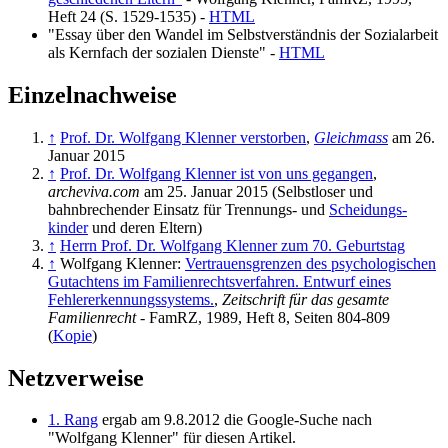
Heft 24 (S. 1529-1535) -
HTML
"Essay über den Wandel im Selbstverständnis der Sozialarbeit
als Kernfach der sozialen Dienste" -
HTML
Einzelnachweise
↑
Prof. Dr. Wolfgang Klenner verstorben
,
Gleichmass
am 26.
Januar 2015
↑
Prof. Dr. Wolfgang Klenner ist von uns gegangen
,
archeviva.com
am 25. Januar 2015 (Selbstloser und
bahnbrechender Einsatz für Trennungs- und
Scheidungs­
kinder
und deren Eltern)
↑
Herrn Prof. Dr. Wolfgang Klenner zum 70. Geburtstag
↑
Wolfgang Klenner:
Vertrauensgrenzen des psychologischen
Gutachtens im Familienrechtsverfahren. Entwurf eines
Fehlererkennungssystems.
,
Zeitschrift für das gesamte
Familienrecht
- FamRZ, 1989, Heft 8, Seiten 804-809
(
Kopie
)
Netzverweise
1. Rang
ergab am 9.8.2012 die Google-Suche nach
"Wolfgang Klenner" für diesen Artikel.