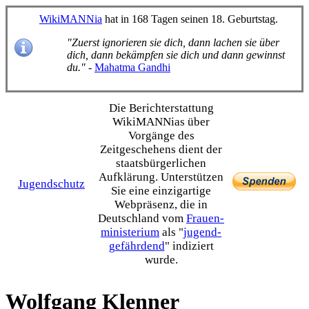
WikiMANNia
hat in 168 Tagen seinen 18. Geburtstag.
"Zuerst ignorieren sie dich, dann lachen sie über
dich, dann bekämpfen sie dich und dann gewinnst
du."
-
Mahatma Gandhi
Die Bericht­erstattung
WikiMANNias über
Vorgänge des
Zeitgeschehens dient der
staats­bürgerlichen
Aufklärung. Unterstützen
Jugendschutz
Sie eine einzig­artige
Webpräsenz, die in
Deutschland vom
Frauen­
ministerium
als "
jugend­
gefährdend
" indiziert
wurde.
Wolfgang Klenner