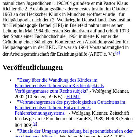
männlichen Jugendlichen". 1963/64 gründete er mit Pastor Klaus
Richter die 2. Ausbildungs­stätte - deren erstes Institut im Oktober
1963 an der Heckscher-Klinik in München eröffnet wurde - für
Heilpädagogik nach dem 2. Weltkrieg in Deutschland. Das Institut
für Heilpädagogik Bethel (HPI) in Bielefeld nahm unter seiner
Leitung im Mai 1964 die ersten Seminaristen auf und erhielt 1973
den Status einer Fachhochschule. 1964 initiierte Klenner die
Gründung einer Ständigen Konferenz von Ausbildungs­stätten für
Heil­pädagogen in der BRD. Er war ab 1964 Vorstandsmitglied in
[3]
der Arbeits­gemeinschaft für Erziehungshilfe (AFET e. V.).
Veröffentlichungen
"Essay über die Wandlung des Kindes im
Familienrechtsverfahren vom Rechtsobjekt als
Verfügungsmasse zum Rechtssubjekt"
- Wolfgang Klenner,
2005 (10 Seiten, 59 KB) -
HTML
"Vertrauensgrenzen des psychologischen Gutachtens im
Familienrechtsverfahren. Entwurf eines
Fehlererkennungssystems."
- Wolfgang Klenner, Zeitschrift
für das gesamte Familienrecht - FamRZ, 1989, Heft 8 (Seiten
[4]
804-809)
"Rituale der Umgangsvereitelung bei getrenntlebenden oder
geschiedenen Eltern"
- Wolfgang Klenner, FamRZ, 1995,