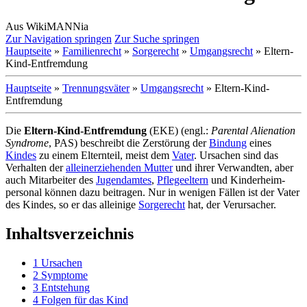
Aus WikiMANNia
Zur Navigation springen
Zur Suche springen
Hauptseite
»
Familienrecht
»
Sorgerecht
»
Umgangsrecht
» Eltern-
Kind-Entfremdung
Hauptseite
»
Trennungsväter
»
Umgangsrecht
» Eltern-Kind-
Entfremdung
Die
Eltern-Kind-Entfremdung
(EKE) (engl.:
Parental Alienation
Syndrome
, PAS) beschreibt die Zerstörung der
Bindung
eines
Kindes
zu einem Elternteil, meist dem
Vater
. Ursachen sind das
Verhalten der
alleinerziehenden Mutter
und ihrer Verwandten, aber
auch Mitarbeiter des
Jugendamtes
,
Pflegeeltern
und Kinderheim­
personal können dazu beitragen. Nur in wenigen Fällen ist der Vater
des Kindes, so er das alleinige
Sorgerecht
hat, der Verursacher.
Inhaltsverzeichnis
1
Ursachen
2
Symptome
3
Entstehung
4
Folgen für das Kind