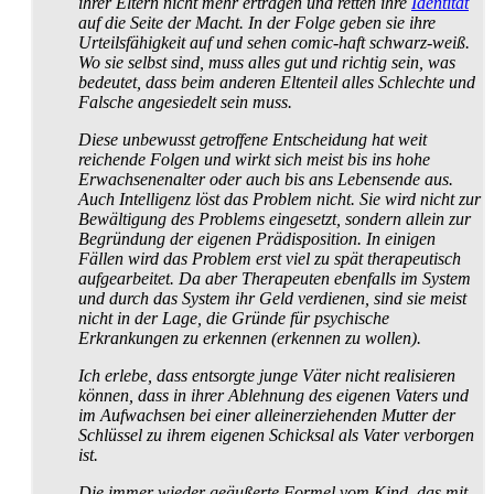
ihrer Eltern nicht mehr ertragen und retten ihre
Identität
auf die Seite der Macht. In der Folge geben sie ihre
Urteils­fähigkeit auf und sehen comic-haft schwarz-weiß.
Wo sie selbst sind, muss alles gut und richtig sein, was
bedeutet, dass beim anderen Eltenteil alles Schlechte und
Falsche angesiedelt sein muss.
Diese unbewusst getroffene Entscheidung hat weit
reichende Folgen und wirkt sich meist bis ins hohe
Erwachsenen­alter oder auch bis ans Lebensende aus.
Auch Intelligenz löst das Problem nicht. Sie wird nicht zur
Bewältigung des Problems eingesetzt, sondern allein zur
Begründung der eigenen Prädisposition. In einigen
Fällen wird das Problem erst viel zu spät therapeutisch
aufgearbeitet. Da aber Therapeuten ebenfalls im System
und durch das System ihr Geld verdienen, sind sie meist
nicht in der Lage, die Gründe für psychische
Erkrankungen zu erkennen (erkennen zu wollen).
Ich erlebe, dass entsorgte junge Väter nicht realisieren
können, dass in ihrer Ablehnung des eigenen Vaters und
im Aufwachsen bei einer allein­erziehenden Mutter der
Schlüssel zu ihrem eigenen Schicksal als Vater verborgen
ist.
Die immer wieder geäußerte Formel vom Kind, das mit