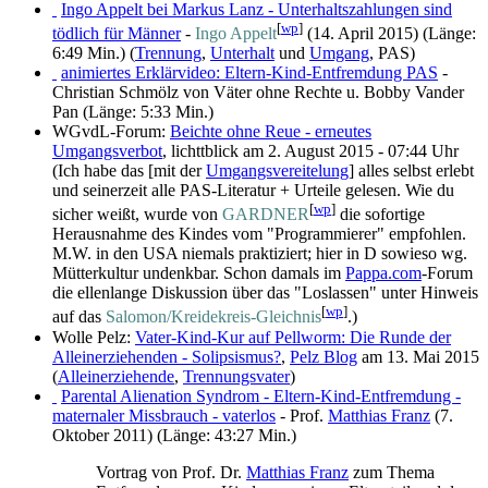
Ingo Appelt bei Markus Lanz - Unterhaltszahlungen sind
[
wp
]
tödlich für Männer
-
Ingo Appelt
(14. April 2015) (Länge:
6:49 Min.) (
Trennung
,
Unterhalt
und
Umgang
, PAS)
animiertes Erklärvideo: Eltern-Kind-Entfremdung PAS
-
Christian Schmölz von Väter ohne Rechte u. Bobby Vander
Pan (Länge: 5:33 Min.)
WGvdL-Forum:
Beichte ohne Reue - erneutes
Umgangsverbot
, lichttblick am 2. August 2015 - 07:44 Uhr
(Ich habe das [mit der
Umgangsvereitelung
] alles selbst erlebt
und seinerzeit alle PAS-Literatur + Urteile gelesen. Wie du
[
wp
]
sicher weißt, wurde von
GARDNER
die sofortige
Herausnahme des Kindes vom "Programmierer" empfohlen.
M.W. in den USA niemals praktiziert; hier in D sowieso wg.
Mütterkultur undenkbar. Schon damals im
Pappa.com
-Forum
die ellenlange Diskussion über das "Loslassen" unter Hinweis
[
wp
]
auf das
Salomon/Kreidekreis-Gleichnis
.)
Wolle Pelz:
Vater-Kind-Kur auf Pellworm: Die Runde der
Alleinerziehenden - Solipsismus?
,
Pelz Blog
am 13. Mai 2015
(
Alleinerziehende
,
Trennungsvater
)
Parental Alienation Syndrom - Eltern-Kind-Entfremdung -
maternaler Missbrauch - vaterlos
- Prof.
Matthias Franz
(7.
Oktober 2011) (Länge: 43:27 Min.)
Vortrag von Prof. Dr.
Matthias Franz
zum Thema