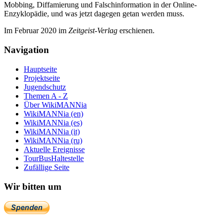
Mobbing, Diffamierung und Falsch­information in der Online-
Enzyklo­pädie, und was jetzt da­gegen getan werden muss.
Im Februar 2020 im
Zeit­geist-Verlag
erschienen.
Navigation
Hauptseite
Projektseite
Jugendschutz
Themen A - Z
Über WikiMANNia
WikiMANNia (en)
WikiMANNia (es)
WikiMANNia (it)
WikiMANNia (ru)
Aktuelle Ereignisse
TourBusHaltestelle
Zufällige Seite
Wir bitten um