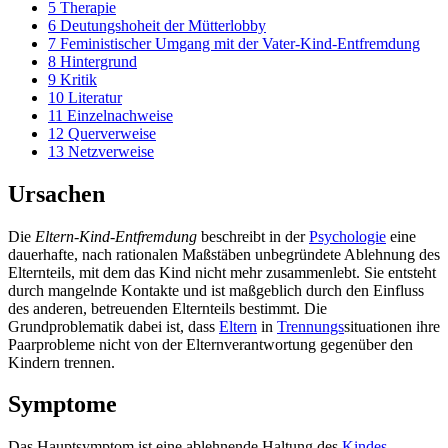
5
Therapie
6
Deutungshoheit der Mütterlobby
7
Feministischer Umgang mit der Vater-Kind-Entfremdung
8
Hintergrund
9
Kritik
10
Literatur
11
Einzelnachweise
12
Querverweise
13
Netzverweise
Ursachen
Die
Eltern-Kind-Entfremdung
beschreibt in der
Psychologie
eine
dauerhafte, nach rationalen Maßstäben unbegründete Ablehnung des
Elternteils, mit dem das Kind nicht mehr zusammenlebt. Sie entsteht
durch mangelnde Kontakte und ist maßgeblich durch den Einfluss
des anderen, betreuenden Elternteils bestimmt. Die
Grundproblematik dabei ist, dass
Eltern
in
Trennungs
­situationen ihre
Paarprobleme nicht von der Eltern­verantwortung gegenüber den
Kindern trennen.
Symptome
Das Hauptsymptom ist eine ablehnende Haltung des
Kindes