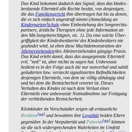
Das Kind bekommt dadurch das Signal, dass das kindes­
besitzende Elternteil alle Rechte besitzt, von denjenigen,
die das
Familiengericht
ihm übertragen hat bis zu denen,
die es sich einfach ungestraft nimmt (Anmeldung an
Kindergarten
/
Schule
ohne Einbeziehung des Sorgerechts­
partners, ärztliche Therapien ohne jede Information an
den Mit-Sorge­berechtigten, etc. 1). Da eine solche Über­
griffigkeit der Kindes­besitzerin/ des Kindes­besitzers nie
geahndet wird, ist eben diese Macht­demonstration der
Alleinerziehenden
/des Allein­erziehenden gängige Praxis.
Das Kind erlebt damit, dass das ausgegrenzte Elternteil
evtl. "nett" ist, aber nichts zu sagen hat. Unbewusst
bedient es in der Folge auch die nur nonverbal und subtil
geäußerten bzw. versteckt signalisierten Befindlichkeiten
desjenigen Elternteils, von dem sie völlig abhängig sind
und bei dem die Rest­sicherheit verortet ist. Dieses
Verhalten des Kindes ist nach dem Verlust eines
Elternteils eine unbewusste Notmaßnahme zur Festigung
der verbleibenden Restsicherheit.
Kleinkinder im Vorschulalter zeigen oft erstaunliche
[
wp
]
Resilienz
und bewahren ihre
Loyalität
beiden Eltern
[
wp
]
gegenüber. In der Vorpubertät und
Pubertät
können
sie die sich wider­sprechenden Wahrheiten im Umfeld