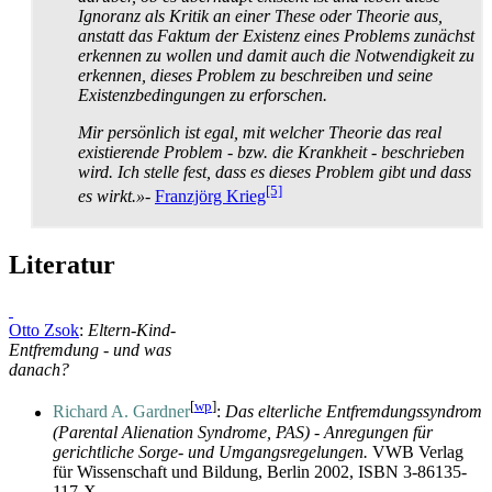
Ignoranz als Kritik an einer These oder Theorie aus,
anstatt das Faktum der Existenz eines Problems zunächst
erkennen zu wollen und damit auch die Notwendigkeit zu
erkennen, dieses Problem zu beschreiben und seine
Existenz­bedingungen zu erforschen.
Mir persönlich ist egal, mit welcher Theorie das real
existierende Problem - bzw. die Krankheit - beschrieben
wird. Ich stelle fest, dass es dieses Problem gibt und dass
[5]
es wirkt.»
-
Franzjörg Krieg
Literatur
Otto Zsok
:
Eltern-Kind-
Entfremdung - und was
danach?
[
wp
]
Richard A. Gardner
:
Das elterliche Entfremdungssyndrom
(Parental Alienation Syndrome, PAS) - Anregungen für
gerichtliche Sorge- und Umgangsregelungen.
VWB Verlag
für Wissenschaft und Bildung, Berlin 2002, ISBN 3-86135-
117-X