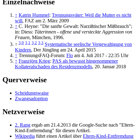
Einzelnachweise
↑
Katrin Hummel
:
Trennungsväter: Weil die Mutter es nicht
will
, FAZ am 2. März 2009
↑
C. Heyne: "Die sanfte Gewalt: Narzißtischer Mißbrauch";
in: Diess:
Täterinnen - offene und versteckte Aggression von
Frauen
, München, 1996.
3,0
3,1
3,2
3,3
↑
Systematische seelische Vergewaltigung von
Kindern
, Der Jüngling am 24. April 2015
↑
TrennungsFAQ-Forum:
Flo
am 4. Juli 2017 - 22:35 Uhr
↑
Franzjörg Krieg
:
PAS als bewusst hingenommener
Kollateralschaden des Residenzmodells
, 20. Januar 2018
Querverweise
Scheidungswaise
Zwangsadoption
Netzverweise
2. Rang
ergab am 21.4.2013 die Google-Suche nach "Eltern-
Kind-Entfremdung" für diesen Artikel.
Wikipedia
führt einen Artikel über
Eltern-Kind-Entfremdung