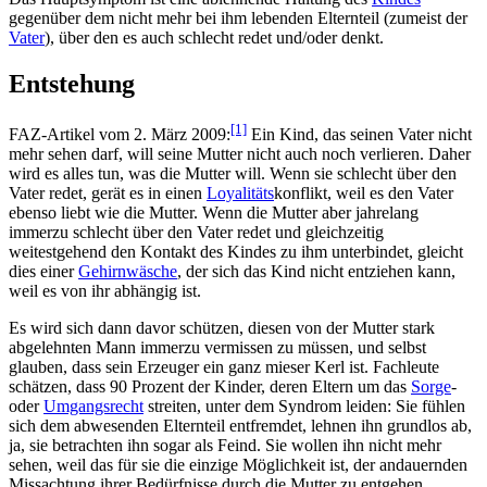
gegenüber dem nicht mehr bei ihm lebenden Elternteil (zumeist der
Vater
), über den es auch schlecht redet und/oder denkt.
Entstehung
[1]
FAZ-Artikel vom 2. März 2009:
Ein Kind, das seinen Vater nicht
mehr sehen darf, will seine Mutter nicht auch noch verlieren. Daher
wird es alles tun, was die Mutter will. Wenn sie schlecht über den
Vater redet, gerät es in einen
Loyalitäts
­konflikt, weil es den Vater
ebenso liebt wie die Mutter. Wenn die Mutter aber jahrelang
immerzu schlecht über den Vater redet und gleichzeitig
weitestgehend den Kontakt des Kindes zu ihm unterbindet, gleicht
dies einer
Gehirnwäsche
, der sich das Kind nicht entziehen kann,
weil es von ihr abhängig ist.
Es wird sich dann davor schützen, diesen von der Mutter stark
abgelehnten Mann immerzu vermissen zu müssen, und selbst
glauben, dass sein Erzeuger ein ganz mieser Kerl ist. Fachleute
schätzen, dass 90 Prozent der Kinder, deren Eltern um das
Sorge
-
oder
Umgangsrecht
streiten, unter dem Syndrom leiden: Sie fühlen
sich dem abwesenden Elternteil entfremdet, lehnen ihn grundlos ab,
ja, sie betrachten ihn sogar als Feind. Sie wollen ihn nicht mehr
sehen, weil das für sie die einzige Möglichkeit ist, der andauernden
Missachtung ihrer Bedürfnisse durch die Mutter zu entgehen.