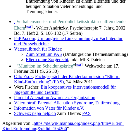
Entfremdung von Kindern zu einem Elternteil und der
heutigen Situation vieler Scheidungs- und
Trennungskinder.
Verhaltensmuster und Persönlichkeitsstruktur entfremdender
[
ext
]
Eltern
- Walter Andritzky, Psychotherapie 7. Jahrg. 2002,
Bd. 7, Heft 2, S. 166-182 (17 Seiten)
PaPPa.com
:
Umfangreiche Linksammlung zu Fachliteratur
und Presseberichte
Väteraufbruch für Kinder
:
Zum Streit um PAS
(Umfangreiche Themensammlung)
Eltern ohne Sorgerecht
, inkl. MP3-Dateien
[
ext
]
"Munition im Scheidungskrieg"
, Weltwoche am 17.
Februar 2011 (S. 26-30)
Otto Zsok
:
Fachgespräch der Kinderkommission "Eltern-
Kind-Entfremdung" (PAS)
, 24. März 2011
Wera Fischer:
Ein kooperatives Interventionsmodell für
Jugendhilfe und Gericht
Parental Alienation Awareness Organization
Väternotruf
:
Parental Alienation Syndrome
,
Entfremdung
Information von Väter für Kinder e.V.
Schweiz: papa-help.ch
Zum Thema:
PAS
Abgerufen von „
https://de.wikimannia.org/index.php?title=Eltern-
Kind-Entfremdung&oldid=104266
“