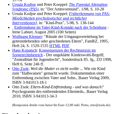
Ursula Kodjoe
und Peter Koeppel:
The Parental Alienation
Syndrome (PAS)
, in: "Der Amtsvormund", 1/98, S. 10-28
Ursula Kodjoe und Peter Koeppel:
Früherkennung von PAS-
Möglichkeiten psychologischer und rechtlicher
Interventionen
]
, in: "Kind-Prax", 5-98, S. 138-144
Entfremdung im Vater-Kind-Kontakt nach der Scheidung
-
Irene Labner, August 2005 (100 Seiten)
Wolfgang Klenner
: "Rituale der Umgangsvereitelung bei
getrenntlebenden oder geschiedenen Eltern", FamRZ, 1995,
Heft 24, S. 1529-1535
HTML
PDF
Hans Kopatsch
:
Konsequenzen der Rechtspraxis im
Sorgerechtsbereich
- Der ungeklärte Kindeswohl-Begriff,
"Zentralblatt für Jugendrecht", Sonderdruck 85. Jg., ZfJ 1998,
Heft 6, Seite 246 ff.
Otto Zsok
:
Weil die Mutter es nicht wollte ...
Wie ein Kind
zum "Halbwaisen" gemacht wurde. Dokumentation einer
Entfremdung zwischen Vater und Sohn., Bauer Verlag 2009,
ISBN 3-941013-18-1
Otto Zsok:
Eltern-Kind-Entfremdung - und was danach?
Psychogramm des entfremdenden Elternteils., Bauer Verlag
2010, ISBN 3-941013-34-3
(Restposten direkt vom Autor für Euro 12,00 inkl. Porto, otto@zsok.de)