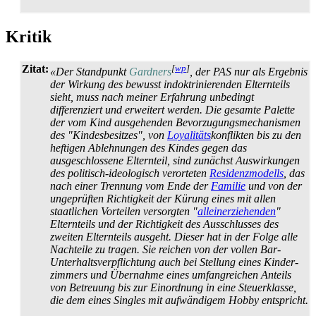
Kritik
Zitat:
[
wp
]
«Der Standpunkt
Gardners
, der PAS nur als Ergebnis
der Wirkung des bewusst indoktrinierenden Elternteils
sieht, muss nach meiner Erfahrung unbedingt
differenziert und erweitert werden. Die gesamte Palette
der vom Kind ausgehenden Bevorzugungs­mechanismen
des "Kindes­besitzes", von
Loyalitäts
­konflikten bis zu den
heftigen Ablehnungen des Kindes gegen das
ausgeschlossene Elternteil, sind zunächst Auswirkungen
des politisch-ideologisch verorteten
Residenzmodells
, das
nach einer Trennung vom Ende der
Familie
und von der
ungeprüften Richtigkeit der Kürung eines mit allen
staatlichen Vorteilen versorgten "
alleinerziehenden
"
Elternteils und der Richtigkeit des Ausschlusses des
zweiten Elternteils ausgeht. Dieser hat in der Folge alle
Nachteile zu tragen. Sie reichen von der vollen Bar-
Unterhalts­verpflichtung auch bei Stellung eines Kinder­
zimmers und Übernahme eines umfangreichen Anteils
von Betreuung bis zur Einordnung in eine Steuerklasse,
die dem eines Singles mit aufwändigem Hobby entspricht.