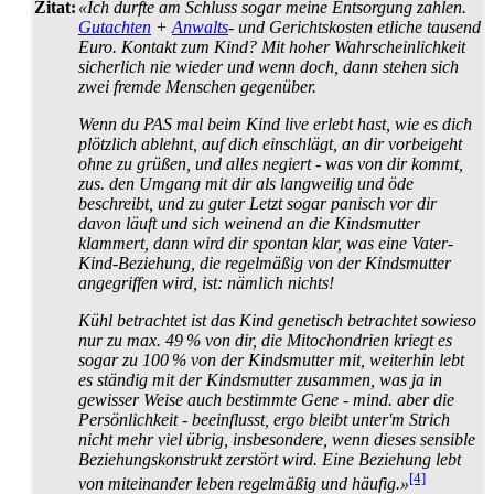
Zitat:
«Ich durfte am Schluss sogar meine Entsorgung zahlen.
Gutachten
+
Anwalts
- und Gerichts­kosten etliche tausend
Euro. Kontakt zum Kind? Mit hoher Wahrscheinlichkeit
sicherlich nie wieder und wenn doch, dann stehen sich
zwei fremde Menschen gegenüber.
Wenn du PAS mal beim Kind live erlebt hast, wie es dich
plötzlich ablehnt, auf dich einschlägt, an dir vorbeigeht
ohne zu grüßen, und alles negiert - was von dir kommt,
zus. den Umgang mit dir als langweilig und öde
beschreibt, und zu guter Letzt sogar panisch vor dir
davon läuft und sich weinend an die Kindsmutter
klammert, dann wird dir spontan klar, was eine Vater-
Kind-Beziehung, die regelmäßig von der Kindsmutter
angegriffen wird, ist: nämlich nichts!
Kühl betrachtet ist das Kind genetisch betrachtet sowieso
nur zu max. 49 % von dir, die Mitochondrien kriegt es
sogar zu 100 % von der Kindsmutter mit, weiterhin lebt
es ständig mit der Kindsmutter zusammen, was ja in
gewisser Weise auch bestimmte Gene - mind. aber die
Persönlichkeit - beeinflusst, ergo bleibt unter'm Strich
nicht mehr viel übrig, insbesondere, wenn dieses sensible
Beziehungs­konstrukt zerstört wird. Eine Beziehung lebt
[4]
von miteinander leben regelmäßig und häufig.»