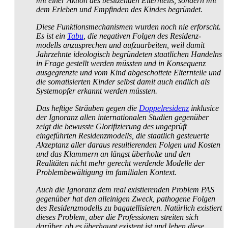
mit einer Aktion des besitzenden Elternteils, sondern mit
dem Erleben und Empfinden des Kindes begründet.
Diese Funktionsmechanismen wurden noch nie erforscht.
Es ist ein
Tabu
, die negativen Folgen des Residenz­
modells anzusprechen und aufzuarbeiten, weil damit
Jahrzehnte ideologisch begründeten staatlichen Handelns
in Frage gestellt werden müssten und in Konsequenz
ausgegrenzte und vom Kind abgeschottete Eltern­teile und
die somatisierten Kinder selbst damit auch endlich als
Systemopfer erkannt werden müssten.
Das heftige Sträuben gegen die
Doppelresidenz
inklusice
der Ignoranz allen internationalen Studien gegenüber
zeigt die bewusste Glorifizierung des ungeprüft
eingeführten Residenz­modells, die staatlich gesteuerte
Akzeptanz aller daraus resultierenden Folgen und Kosten
und das Klammern an längst überholte und den
Realitäten nicht mehr gerecht werdende Modelle der
Problem­bewältigung im familialen Kontext.
Auch die Ignoranz dem real existierenden Problem PAS
gegenüber hat den alleinigen Zweck, pathogene Folgen
des Residenzmodells zu bagatellisieren. Natürlich existiert
dieses Problem, aber die Professionen streiten sich
darüber, ob es überhaupt existent ist und leben diese