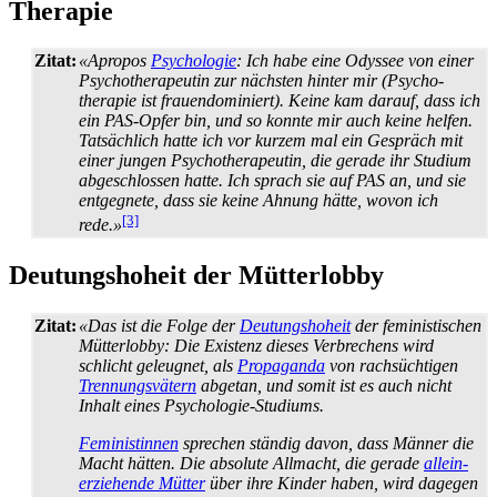
Therapie
Zitat:
«Apropos
Psychologie
: Ich habe eine Odyssee von einer
Psycho­therapeutin zur nächsten hinter mir (Psycho­
therapie ist frauen­dominiert). Keine kam darauf, dass ich
ein PAS-Opfer bin, und so konnte mir auch keine helfen.
Tatsächlich hatte ich vor kurzem mal ein Gespräch mit
einer jungen Psycho­therapeutin, die gerade ihr Studium
abgeschlossen hatte. Ich sprach sie auf PAS an, und sie
entgegnete, dass sie keine Ahnung hätte, wovon ich
[3]
rede.»
Deutungshoheit der Mütterlobby
Zitat:
«Das ist die Folge der
Deutungshoheit
der feministischen
Mütterlobby: Die Existenz dieses Verbrechens wird
schlicht geleugnet, als
Propaganda
von rachsüchtigen
Trennungs­vätern
abgetan, und somit ist es auch nicht
Inhalt eines Psychologie-Studiums.
Feministinnen
sprechen ständig davon, dass Männer die
Macht hätten. Die absolute Allmacht, die gerade
allein­
erziehende Mütter
über ihre Kinder haben, wird dagegen