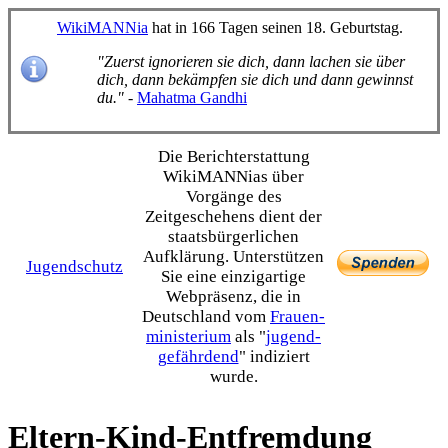
WikiMANNia
hat in 166 Tagen seinen 18. Geburtstag.
"Zuerst ignorieren sie dich, dann lachen sie über
dich, dann bekämpfen sie dich und dann gewinnst
du."
-
Mahatma Gandhi
Die Bericht­erstattung
WikiMANNias über
Vorgänge des
Zeitgeschehens dient der
staats­bürgerlichen
Aufklärung. Unterstützen
Jugendschutz
Sie eine einzig­artige
Webpräsenz, die in
Deutschland vom
Frauen­
ministerium
als "
jugend­
gefährdend
" indiziert
wurde.
Eltern-Kind-Entfremdung