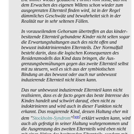
dem Erwachen des eigenen Willens schon wieder zum
ausgegrenzten Elternteil finden wird, ist in der Regel
dümmliches Geschwätz und bewahrheitet sich in der
Realität nur in sehr seltenen Fällen.
In vorauseilendem Gehorsam übertreffen an das kinder­
besitzende Elternteil gebundene Kinder nicht selten sogar
die Erwartungs­haltungen auch des nicht offen und
bewusst indoktrinierenden Elternteils. Der Normalfall
besteht darin, dass die logischen Konsequenzen des
Residenz­modells das Kind dazu bringen, die Aus­
grenzungs­bemühungen gegen das zweite Elternteil selbst
mit zu steuern, weil es sich aus der symbiotischen
Bindung an das bewusst oder auch nur unbewusst
induzierende Elternteil nicht lösen kann.
Das nur unbewusst induzierende Elternteil kann nicht
realisieren, dass es de facto gegen das beste Interesse des
Kindes handelt und schwört darauf, eben nicht zu
indoktrinieren und wird auch in dieser Funktion nicht
erkannt. Das reagierende Kind, dessen Haltung eher mit
[
wp
]
dem "
Stockholm-Syndrom
"
erklärt werden kann, wird
auch als gefestigt in seiner Haltung wahrgenommen und
die Ausgrenzung des zweiten Elternteils wird eben nicht