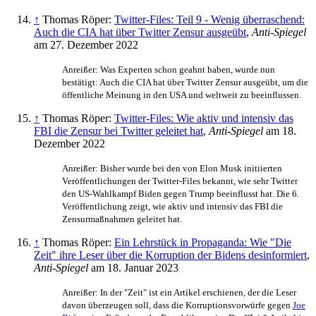
↑
Thomas Röper:
Twitter-Files: Teil 9 - Wenig überraschend:
Auch die CIA hat über Twitter Zensur ausgeübt
,
Anti-Spiegel
am 27. Dezember 2022
Anreißer: Was Experten schon geahnt haben, wurde nun
bestätigt: Auch die CIA hat über Twitter Zensur ausgeübt, um die
öffentliche Meinung in den USA und weltweit zu beeinflussen.
↑
Thomas Röper:
Twitter-Files: Wie aktiv und intensiv das
FBI die Zensur bei Twitter geleitet hat
,
Anti-Spiegel
am 18.
Dezember 2022
Anreißer: Bisher wurde bei den von Elon Musk initiierten
Veröffentlichungen der Twitter-Files bekannt, wie sehr Twitter
den US-Wahlkampf Biden gegen Trump beeinflusst hat. Die 6.
Veröffentlichung zeigt, wie aktiv und intensiv das FBI die
Zensurmaßnahmen geleitet hat.
↑
Thomas Röper:
Ein Lehrstück in Propaganda: Wie "Die
Zeit" ihre Leser über die Korruption der Bidens desinformiert
,
Anti-Spiegel
am 18. Januar 2023
Anreißer: In der "Zeit" ist ein Artikel erschienen, der die Leser
davon überzeugen soll, dass die Korruptions­vorwürfe gegen
Joe