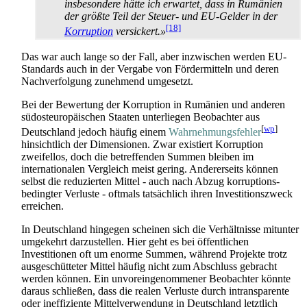
insbesondere hätte ich erwartet, dass in Rumänien
der größte Teil der Steuer- und EU-Gelder in der
[18]
Korruption
versickert.»
Das war auch lange so der Fall, aber inzwischen werden EU-
Standards auch in der Vergabe von Fördermitteln und deren
Nachverfolgung zunehmend umgesetzt.
Bei der Bewertung der Korruption in Rumänien und anderen
südost­europäischen Staaten unterliegen Beobachter aus
[
wp
]
Deutschland jedoch häufig einem
Wahrnehmungs­fehler
hinsichtlich der Dimensionen. Zwar existiert Korruption
zweifellos, doch die betreffenden Summen bleiben im
internationalen Vergleich meist gering. Andererseits können
selbst die reduzierten Mittel - auch nach Abzug korruptions­
bedingter Verluste - oftmals tatsächlich ihren Investitionszweck
erreichen.
In Deutschland hingegen scheinen sich die Verhältnisse mitunter
umgekehrt darzustellen. Hier geht es bei öffentlichen
Investitionen oft um enorme Summen, während Projekte trotz
ausgeschütteter Mittel häufig nicht zum Abschluss gebracht
werden können. Ein unvoreingenommener Beobachter könnte
daraus schließen, dass die realen Verluste durch intransparente
oder ineffiziente Mittelverwendung in Deutschland letztlich