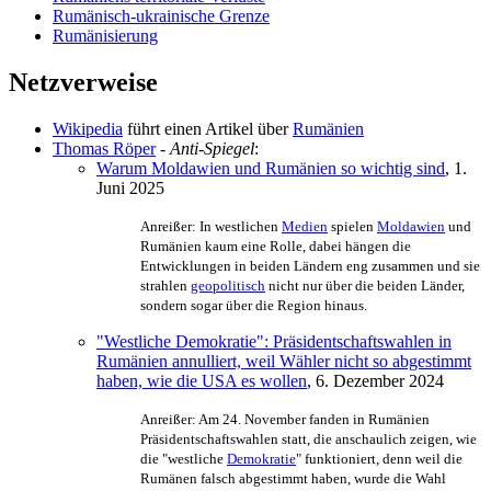
Rumänisch-ukrainische Grenze
Rumänisierung
Netzverweise
Wikipedia
führt einen Artikel über
Rumänien
Thomas Röper
-
Anti-Spiegel
:
Warum Moldawien und Rumänien so wichtig sind
, 1.
Juni 2025
Anreißer: In westlichen
Medien
spielen
Moldawien
und
Rumänien kaum eine Rolle, dabei hängen die
Entwicklungen in beiden Ländern eng zusammen und sie
strahlen
geopolitisch
nicht nur über die beiden Länder,
sondern sogar über die Region hinaus.
"Westliche Demokratie": Präsidentschaftswahlen in
Rumänien annulliert, weil Wähler nicht so abgestimmt
haben, wie die USA es wollen
, 6. Dezember 2024
Anreißer: Am 24. November fanden in Rumänien
Präsidentschaftswahlen statt, die anschaulich zeigen, wie
die "westliche
Demokratie
" funktioniert, denn weil die
Rumänen falsch abgestimmt haben, wurde die Wahl