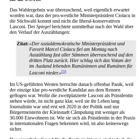
Das Wahlergebnis war überraschend, weil eigentlich erwartet
worden war, dass der pro-westliche Minister­präsident Ciolacu in
die Stichwahl kommt und nicht die liberal-konservativen
Lasconi. Der
Spiegel
berichtete unmittelbar nach der Wahl über
den Verlauf der Auszählungen:
Zitat:
«Der sozialdemokratische Ministerpräsident und
Favorit Marcel Ciolacu fiel am Montag nach
Auszählung fast aller Stimmen überraschend auf den
dritten Platz zurück. Hier schlug sich das Votum der
im Ausland lebenden Rumäninnen und Rumänen für
[3]
Lasconi nieder.»
Im US-geführten Westen herrschte danach offenbar Panik, weil
der einzige klar pro-westliche Kandidat aus dem Rennen
geflogen war. Wofür die zweit­platzierte Lasconi als Präsidentin
stehen würde, ist nicht ganz klar, weil sie ihr Leben lang
Journalistin war und erst seit 2020 in der Politik und nur
Bürgermeisterin der Kleinstadt Câmpulung mit weniger als
30.000 Einwohnern ist. Wie sie sich als Präsidentin in der Praxis
in internationalen Fragen bekennen wird, ist also keineswegs
sicher.