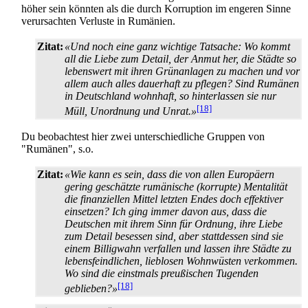
höher sein könnten als die durch Korruption im engeren Sinne
verursachten Verluste in Rumänien.
Zitat:
«Und noch eine ganz wichtige Tatsache: Wo kommt
all die Liebe zum Detail, der Anmut her, die Städte so
lebenswert mit ihren Grünanlagen zu machen und vor
allem auch alles dauerhaft zu pflegen? Sind Rumänen
in Deutschland wohnhaft, so hinterlassen sie nur
[18]
Müll, Unordnung und Unrat.»
Du beobachtest hier zwei unterschiedliche Gruppen von
"Rumänen", s.o.
Zitat:
«Wie kann es sein, dass die von allen Europäern
gering geschätzte rumänische (korrupte) Mentalität
die finanziellen Mittel letzten Endes doch effektiver
einsetzen? Ich ging immer davon aus, dass die
Deutschen mit ihrem Sinn für Ordnung, ihre Liebe
zum Detail besessen sind, aber stattdessen sind sie
einem Billigwahn verfallen und lassen ihre Städte zu
lebensfeindlichen, lieblosen Wohnwüsten verkommen.
Wo sind die einstmals preußischen Tugenden
[18]
geblieben?»