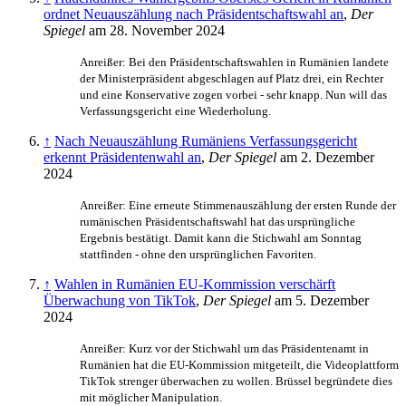
ordnet Neuauszählung nach Präsidentschaftswahl an
,
Der
Spiegel
am 28. November 2024
Anreißer: Bei den Präsidentschafts­wahlen in Rumänien landete
der Minister­präsident abgeschlagen auf Platz drei, ein Rechter
und eine Konservative zogen vorbei - sehr knapp. Nun will das
Verfassungsgericht eine Wiederholung.
↑
Nach Neuauszählung Rumäniens Verfassungsgericht
erkennt Präsidentenwahl an
,
Der Spiegel
am 2. Dezember
2024
Anreißer: Eine erneute Stimmenauszählung der ersten Runde der
rumänischen Präsidentschafts­wahl hat das ursprüngliche
Ergebnis bestätigt. Damit kann die Stichwahl am Sonntag
stattfinden - ohne den ursprünglichen Favoriten.
↑
Wahlen in Rumänien EU-Kommission verschärft
Überwachung von TikTok
,
Der Spiegel
am 5. Dezember
2024
Anreißer: Kurz vor der Stichwahl um das Präsidentenamt in
Rumänien hat die EU-Kommission mitgeteilt, die Video­plattform
TikTok strenger überwachen zu wollen. Brüssel begründete dies
mit möglicher Manipulation.