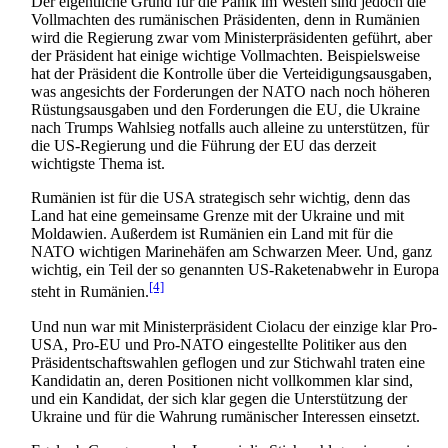
Der eigentliche Grund für die Panik im Westen sind jedoch die
Vollmachten des rumänischen Präsidenten, denn in Rumänien
wird die Regierung zwar vom Minister­präsidenten geführt, aber
der Präsident hat einige wichtige Vollmachten. Beispielsweise
hat der Präsident die Kontrolle über die Verteidigungs­ausgaben,
was angesichts der Forderungen der NATO nach noch höheren
Rüstungs­ausgaben und den Forderungen die EU, die Ukraine
nach Trumps Wahlsieg notfalls auch alleine zu unterstützen, für
die US-Regierung und die Führung der EU das derzeit
wichtigste Thema ist.
Rumänien ist für die USA strategisch sehr wichtig, denn das
Land hat eine gemeinsame Grenze mit der Ukraine und mit
Moldawien. Außerdem ist Rumänien ein Land mit für die
NATO wichtigen Marinehäfen am Schwarzen Meer. Und, ganz
wichtig, ein Teil der so genannten US-Raketenabwehr in Europa
[4]
steht in Rumänien.
Und nun war mit Ministerpräsident Ciolacu der einzige klar Pro-
USA, Pro-EU und Pro-NATO eingestellte Politiker aus den
Präsidentschafts­wahlen geflogen und zur Stichwahl traten eine
Kandidatin an, deren Positionen nicht vollkommen klar sind,
und ein Kandidat, der sich klar gegen die Unterstützung der
Ukraine und für die Wahrung rumänischer Interessen einsetzt.