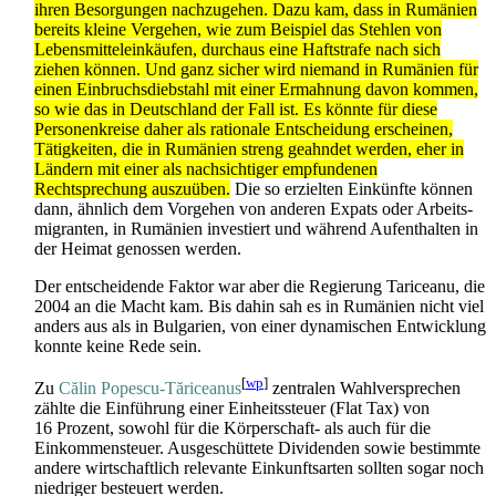
ihren Besorgungen nachzugehen. Dazu kam, dass in Rumänien
bereits kleine Vergehen, wie zum Beispiel das Stehlen von
Lebens­mittel­einkäufen, durchaus eine Haftstrafe nach sich
ziehen können. Und ganz sicher wird niemand in Rumänien für
einen Einbruchs­diebstahl mit einer Ermahnung davon kommen,
so wie das in Deutschland der Fall ist. Es könnte für diese
Personenkreise daher als rationale Entscheidung erscheinen,
Tätigkeiten, die in Rumänien streng geahndet werden, eher in
Ländern mit einer als nachsichtiger empfundenen
Rechtsprechung auszuüben.
Die so erzielten Einkünfte können
dann, ähnlich dem Vorgehen von anderen Expats oder Arbeits­
migranten, in Rumänien investiert und während Aufenthalten in
der Heimat genossen werden.
Der entscheidende Faktor war aber die Regierung Tariceanu, die
2004 an die Macht kam. Bis dahin sah es in Rumänien nicht viel
anders aus als in Bulgarien, von einer dynamischen Entwicklung
konnte keine Rede sein.
[
wp
]
Zu
Călin Popescu-Tăriceanus
zentralen Wahlversprechen
zählte die Einführung einer Einheitssteuer (Flat Tax) von
16 Prozent, sowohl für die Körperschaft- als auch für die
Einkommensteuer. Ausgeschüttete Dividenden sowie bestimmte
andere wirtschaftlich relevante Einkunftsarten sollten sogar noch
niedriger besteuert werden.