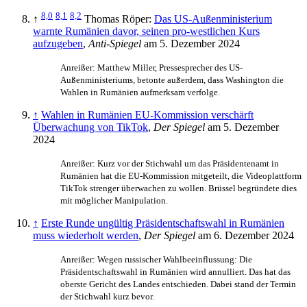
8,0
8,1
8,2
↑
Thomas Röper:
Das US-Außenministerium
warnte Rumänien davor, seinen pro-westlichen Kurs
aufzugeben
,
Anti-Spiegel
am 5. Dezember 2024
Anreißer: Matthew Miller, Pressesprecher des US-
Außenministeriums, betonte außerdem, dass Washington die
Wahlen in Rumänien aufmerksam verfolge.
↑
Wahlen in Rumänien EU-Kommission verschärft
Überwachung von TikTok
,
Der Spiegel
am 5. Dezember
2024
Anreißer: Kurz vor der Stichwahl um das Präsidentenamt in
Rumänien hat die EU-Kommission mitgeteilt, die Videoplattform
TikTok strenger überwachen zu wollen. Brüssel begründete dies
mit möglicher Manipulation.
↑
Erste Runde ungültig Präsidentschaftswahl in Rumänien
muss wiederholt werden
,
Der Spiegel
am 6. Dezember 2024
Anreißer: Wegen russischer Wahlbeeinflussung: Die
Präsidentschaftswahl in Rumänien wird annulliert. Das hat das
oberste Gericht des Landes entschieden. Dabei stand der Termin
der Stichwahl kurz bevor.