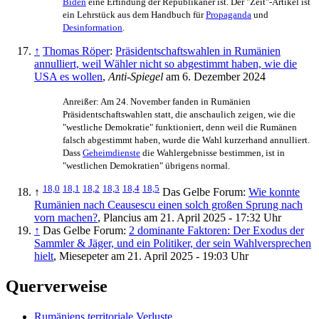
Biden
eine Erfindung der Republikaner ist. Der "Zeit"-Artikel ist
ein Lehrstück aus dem Handbuch für
Propaganda
und
Desinformation
.
↑
Thomas Röper
:
Präsidentschaftswahlen in Rumänien
annulliert, weil Wähler nicht so abgestimmt haben, wie die
USA es wollen
,
Anti-Spiegel
am 6. Dezember 2024
Anreißer: Am 24. November fanden in Rumänien
Präsidentschaftswahlen statt, die anschaulich zeigen, wie die
"westliche Demokratie" funktioniert, denn weil die Rumänen
falsch abgestimmt haben, wurde die Wahl kurzerhand annulliert.
Dass
Geheimdienste
die Wahlergebnisse bestimmen, ist in
"westlichen Demokratien" übrigens normal.
18,0
18,1
18,2
18,3
18,4
18,5
↑
Das Gelbe Forum:
Wie konnte
Rumänien nach Ceausescu einen solch großen Sprung nach
vorn machen?
, Plancius am 21. April 2025 - 17:32 Uhr
↑
Das Gelbe Forum:
2 dominante Faktoren: Der Exodus der
Sammler & Jäger, und ein Politiker, der sein Wahlversprechen
hielt
, Miesepeter am 21. April 2025 - 19:03 Uhr
Querverweise
Rumäniens territoriale Verluste