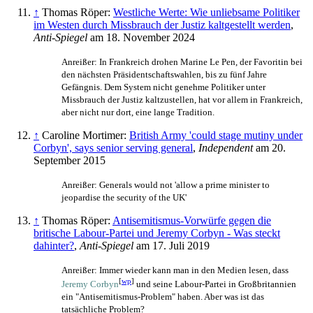
↑
Thomas Röper:
Westliche Werte: Wie unliebsame Politiker
im Westen durch Missbrauch der Justiz kaltgestellt werden
,
Anti-Spiegel
am 18. November 2024
Anreißer: In Frankreich drohen Marine Le Pen, der Favoritin bei
den nächsten Präsidentschaftswahlen, bis zu fünf Jahre
Gefängnis. Dem System nicht genehme Politiker unter
Missbrauch der Justiz kaltzustellen, hat vor allem in Frankreich,
aber nicht nur dort, eine lange Tradition.
↑
Caroline Mortimer:
British Army 'could stage mutiny under
Corbyn', says senior serving general
,
Independent
am 20.
September 2015
Anreißer: Generals would not 'allow a prime minister to
jeopardise the security of the UK'
↑
Thomas Röper:
Antisemitismus-Vorwürfe gegen die
britische Labour-Partei und Jeremy Corbyn - Was steckt
dahinter?
,
Anti-Spiegel
am 17. Juli 2019
Anreißer: Immer wieder kann man in den Medien lesen, dass
[
wp
]
Jeremy Corbyn
und seine Labour-Partei in Großbritannien
ein "Antisemitismus-Problem" haben. Aber was ist das
tatsächliche Problem?