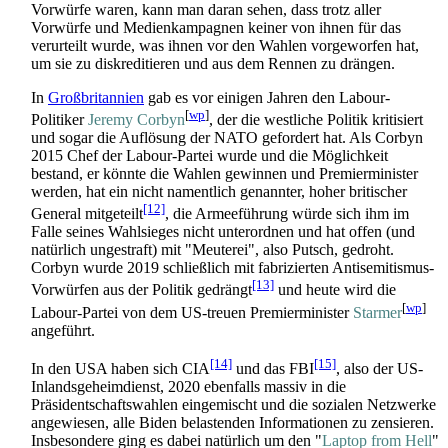
Vorwürfe waren, kann man daran sehen, dass trotz aller
Vorwürfe und Medien­kampagnen keiner von ihnen für das
verurteilt wurde, was ihnen vor den Wahlen vorgeworfen hat,
um sie zu diskreditieren und aus dem Rennen zu drängen.
In
Großbritannien
gab es vor einigen Jahren den Labour-
[
wp
]
Politiker
Jeremy Corbyn
, der die westliche Politik kritisiert
und sogar die Auflösung der NATO gefordert hat. Als Corbyn
2015 Chef der Labour-Partei wurde und die Möglichkeit
bestand, er könnte die Wahlen gewinnen und Premierminister
werden, hat ein nicht namentlich genannter, hoher britischer
[12]
General mitgeteilt
, die Armeeführung würde sich ihm im
Falle seines Wahlsieges nicht unterordnen und hat offen (und
natürlich ungestraft) mit "Meuterei", also Putsch, gedroht.
Corbyn wurde 2019 schließlich mit fabrizierten Antisemitismus-
[13]
Vorwürfen aus der Politik gedrängt
und heute wird die
[
wp
]
Labour-Partei von dem US-treuen Premierminister
Starmer
angeführt.
[14]
[15]
In den USA haben sich CIA
und das FBI
, also der US-
Inlands­geheim­dienst, 2020 ebenfalls massiv in die
Präsidentschafts­wahlen eingemischt und die sozialen Netzwerke
angewiesen, alle Biden belastenden Informationen zu zensieren.
Insbesondere ging es dabei natürlich um den "
Laptop from Hell
"