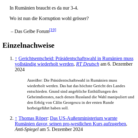
In Rumänien braucht es da nur 3-4.
Wo ist nun die Korruption wohl grösser?
[19]
– Das Gelbe Forum
Einzelnachweise
↑
Gerichtsentscheid: Präsidentschaftswahl in Rumänien muss
vollständig wiederholt werden
,
RT Deutsch
am 6. Dezember
2024
Anreißer: Die Präsidentschaftswahl in Rumänien muss
wiederholt werden. Das hat das höchste Gericht des Landes
entschieden. Grund sind angebliche Enthüllungen des
Geheimdienstes, nach denen Russland die Wahl manipuliert und
den Erfolg von Călin Georgescu in der ersten Runde
herbeigeführt haben soll.
↑
Thomas Röper
:
Das US-Außenministerium warnte
Rumänien davor, seinen pro-westlichen Kurs aufzugeben
,
Anti-Spiegel
am 5. Dezember 2024