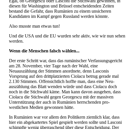
Egal, ob Georgescu oder Lasconi die Stichwahl gewinnen, in
diesen für Washington und Brüssel entscheidenden Zeiten
bestand die Gefahr, dass Rumänien zu einem unsicheren
Kandidaten im Kampf gegen Russland werden könnte.
Also musste man etwas tun!
Und die USA und die EU wurden sehr aktiv, wie wir nun sehen
werden.
Wenn die Menschen falsch wählen...
Der erste Schritt war, dass das rumänischer Verfassungsgericht
am 28. November, vier Tage nach der Wahl, eine
Neuauszählung der Stimmen anordnete, denn Lasconis
Vorsprung auf den dritt­platzierten Ciolacu betrug gerade mal
2.130 Stimmen. Offensichtlich hoffte man, dass eine Neu­
auszählung das Blatt wenden würde und dass Ciolacu doch
noch in die Stichwahl käme. Man kann davon ausgehen, dass
Ciolacu die Stichwahl gegen Georgescu mit der massiven
Unterstützung der auch in Rumänien herrschenden pro-
westlichen Medien gewonnen hätte.
In Rumänien war vor allem den Politikern ziemlich klar, dass
hier ein abgekartertes Spiel gespielt werden sollte und Lasconi
schimpfte wenig überraschend über diese Entscheidung. Der