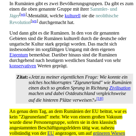
In Rumänien gibt es zwei Bevölkerungsgruppen. Da gibt es zum
einen die oben genannte Gruppe mit ihrer
Sammler- und
[
wp
]
Jäger
-Mentalität, welche
kulturell
nie die
neolithische
[
wp
]
Revolution
durchgemacht hat.
Und dann gibt es die Rumänen. In den von dir genannten
Gebieten sind die Rumänen kulturell durch die deutsche oder
ungarische Kultur stark geprägt worden. Das macht sich
insbesondere im sorgfältigen Umgang mit dem eigenen
Eigentum
bemerkbar. Darüber hinaus sind die Rumänen
durchgehend nach heutigem westlichen Standard von sehr
konservativen
Werten geprägt.
Zitat:
«Jetzt zu meiner eigentlichen Frage: Wie konnte ein
solches hochkorruptes "Zigeunerland" wie Rumänien
einen doch so großen Sprung in Richtung
Zivilisation
machen und dabei Ostdeutschland vergleichsweise
[18]
auf die hinteren Plätze verweisen?»
An genau dem Tag, an dem Rumänien der EU beitrat, war es
kein "Zigeunerland" mehr. Wie von einem großen Vakuum
wurde diese Personengruppe, sofern sie in den klassisch
angestammten Beschäftigungs­feldern tätig war, nahezu
vollständig von der
EU
angezogen, um auf
grüneren Wiesen