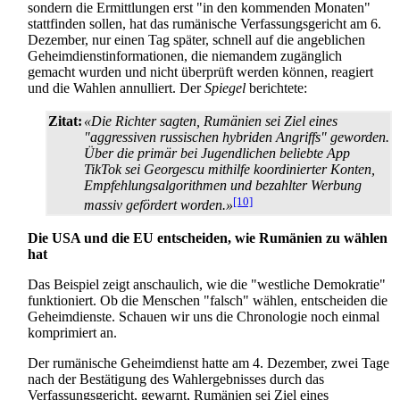
sondern die Ermittlungen erst "in den kommenden Monaten"
stattfinden sollen, hat das rumänische Verfassungs­gericht am 6.
Dezember, nur einen Tag später, schnell auf die angeblichen
Geheimdienst­informationen, die niemandem zugänglich
gemacht wurden und nicht überprüft werden können, reagiert
und die Wahlen annulliert. Der
Spiegel
berichtete:
Zitat:
«Die Richter sagten, Rumänien sei Ziel eines
"aggressiven russischen hybriden Angriffs" geworden.
Über die primär bei Jugendlichen beliebte App
TikTok sei Georgescu mithilfe koordinierter Konten,
Empfehlungs­algorithmen und bezahlter Werbung
[10]
massiv gefördert worden.»
Die USA und die EU entscheiden, wie Rumänien zu wählen
hat
Das Beispiel zeigt anschaulich, wie die "westliche Demokratie"
funktioniert. Ob die Menschen "falsch" wählen, entscheiden die
Geheimdienste. Schauen wir uns die Chronologie noch einmal
komprimiert an.
Der rumänische Geheimdienst hatte am 4. Dezember, zwei Tage
nach der Bestätigung des Wahl­ergebnisses durch das
Verfassungs­gericht, gewarnt, Rumänien sei Ziel eines