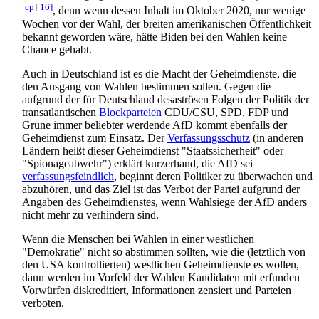
[
cp
]
[16]
, denn wenn dessen Inhalt im Oktober 2020, nur wenige
Wochen vor der Wahl, der breiten amerikanischen Öffentlichkeit
bekannt geworden wäre, hätte Biden bei den Wahlen keine
Chance gehabt.
Auch in Deutschland ist es die Macht der Geheimdienste, die
den Ausgang von Wahlen bestimmen sollen. Gegen die
aufgrund der für Deutschland desaströsen Folgen der Politik der
transatlantischen
Blockparteien
CDU/CSU, SPD, FDP und
Grüne immer beliebter werdende AfD kommt ebenfalls der
Geheimdienst zum Einsatz. Der
Verfassungsschutz
(in anderen
Ländern heißt dieser Geheimdienst "Staats­sicherheit" oder
"Spionageabwehr") erklärt kurzerhand, die AfD sei
verfassungsfeindlich
, beginnt deren Politiker zu überwachen und
abzuhören, und das Ziel ist das Verbot der Partei aufgrund der
Angaben des Geheimdienstes, wenn Wahlsiege der AfD anders
nicht mehr zu verhindern sind.
Wenn die Menschen bei Wahlen in einer westlichen
"Demokratie" nicht so abstimmen sollten, wie die (letztlich von
den USA kontrollierten) westlichen Geheimdienste es wollen,
dann werden im Vorfeld der Wahlen Kandidaten mit erfunden
Vorwürfen diskreditiert, Informationen zensiert und Parteien
verboten.