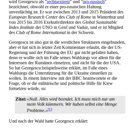
wird Georgescu als "
rechtsextrem
" und "
pro-russisch
"
bezeichnet, obwohl er einer pro-russischen Haltung
unverdächtig ist. Er war zwischen 2013 und 2015 Präsident des
European Research Center
des
Club of Rome
in Winterthur und
von 2015 bis 2016 Exekutiv­direktor des
Global Sustainable
Index Institute
der UNO in Genf und Vaduz, und er ist Mitglied
des
Club of Rome International
in der Schweiz.
Georgescu ist also gut in die westlichen Strukturen eingebunden,
aber er hat sich in letzter Zeit Kommentare erlaubt, die der US-
Regierung und der Führung der EU gar nicht gefallen haben,
denn er wollte sich im Falle seines Wahlsiegs vor allem für die
Interessen der Rumänen einsetzen, und nicht für die der USA.
So hat Georgescu beispielsweise erklärt, im Falle eines
Wahlsiegs die Unterstützung für die Ukraine einstellen zu
wollen. In einem Interview mit der BBC beantwortete er die
Frage, ob er die militärische und politische Hilfe für Kiew
fortsetzen würde, so:
Zitat:
«Null. Alles wird beendet. Ich muss mich nur um
mein Volk kümmern. Wir haben selbst eine Menge
[1]
Probleme.»
Und nach der Wahl hatte Georgescu erklärt: