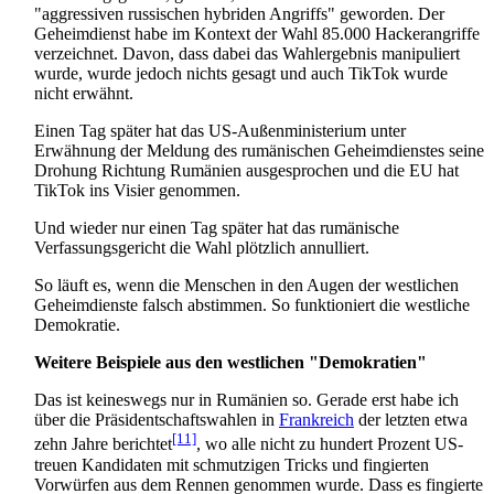
"aggressiven russischen hybriden Angriffs" geworden. Der
Geheimdienst habe im Kontext der Wahl 85.000 Hacker­angriffe
verzeichnet. Davon, dass dabei das Wahlergebnis manipuliert
wurde, wurde jedoch nichts gesagt und auch TikTok wurde
nicht erwähnt.
Einen Tag später hat das US-Außen­ministerium unter
Erwähnung der Meldung des rumänischen Geheimdienstes seine
Drohung Richtung Rumänien ausgesprochen und die EU hat
TikTok ins Visier genommen.
Und wieder nur einen Tag später hat das rumänische
Verfassungs­gericht die Wahl plötzlich annulliert.
So läuft es, wenn die Menschen in den Augen der westlichen
Geheimdienste falsch abstimmen. So funktioniert die westliche
Demokratie.
Weitere Beispiele aus den westlichen "Demokratien"
Das ist keineswegs nur in Rumänien so. Gerade erst habe ich
über die Präsidentschafts­wahlen in
Frankreich
der letzten etwa
[11]
zehn Jahre berichtet
, wo alle nicht zu hundert Prozent US-
treuen Kandidaten mit schmutzigen Tricks und fingierten
Vorwürfen aus dem Rennen genommen wurde. Dass es fingierte