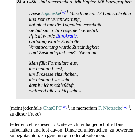
Zitat:
«Sie sind überwuchert. Mit Papier. Mit Paragraphen.
[
wp
]
Diese
kafkaeske
Maschine mit 17 Unterschriften
und keiner Verantwortung,
hat nicht nur die Tugenden verschüttet,
sie hat sie in ihr Gegenteil verkehrt.
Pflicht wurde
Bürokratie
.
Ordnung wurde Kontrolle.
Verantwortung wurde Zuständigkeit.
Und Zuständigkeit heißt: Niemand.
Man füllt Formulare aus,
die niemand liest,
um Prozesse einzuhalten,
die niemand versteht,
damit nichts schiefläuft,
während alles schiefsteht.»
[
wp
]
[
wp
]
(meint jedenfalls
ChatGPT
, in memoriam
F. Nietzsche
,
zu dieser Frage)
Jeder einzelne dieser 17 Unterzeichner hat jedoch die Hand
aufgehalten und lebt davon, Dinge zu untersuchen, zu bewerten,
zu begutachten, zu genehmigen oder abzulehnen.