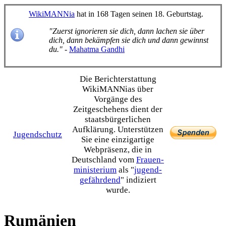
WikiMANNia
hat in 168 Tagen seinen 18. Geburtstag.
"Zuerst ignorieren sie dich, dann lachen sie über
dich, dann bekämpfen sie dich und dann gewinnst
du."
-
Mahatma Gandhi
Die Bericht­erstattung
WikiMANNias über
Vorgänge des
Zeitgeschehens dient der
staats­bürgerlichen
Aufklärung. Unterstützen
Jugendschutz
Sie eine einzig­artige
Webpräsenz, die in
Deutschland vom
Frauen­
ministerium
als "
jugend­
gefährdend
" indiziert
wurde.
Rumänien