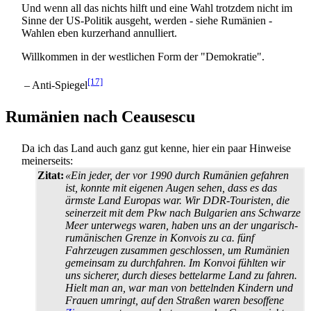
Und wenn all das nichts hilft und eine Wahl trotzdem nicht im
Sinne der US-Politik ausgeht, werden - siehe Rumänien -
Wahlen eben kurzerhand annulliert.
Willkommen in der westlichen Form der "Demokratie".
[17]
– Anti-Spiegel
Rumänien nach Ceausescu
Da ich das Land auch ganz gut kenne, hier ein paar Hinweise
meinerseits:
Zitat:
«Ein jeder, der vor 1990 durch Rumänien gefahren
ist, konnte mit eigenen Augen sehen, dass es das
ärmste Land Europas war. Wir DDR-Touristen, die
seinerzeit mit dem Pkw nach Bulgarien ans Schwarze
Meer unterwegs waren, haben uns an der ungarisch-
rumänischen Grenze in Konvois zu ca. fünf
Fahrzeugen zusammen geschlossen, um Rumänien
gemeinsam zu durchfahren. Im Konvoi fühlten wir
uns sicherer, durch dieses bettelarme Land zu fahren.
Hielt man an, war man von bettelnden Kindern und
Frauen umringt, auf den Straßen waren besoffene