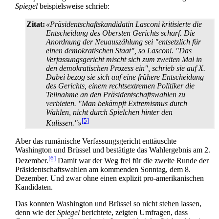
Spiegel
beispielsweise schrieb:
Zitat:
«Präsidentschaftskandidatin Lasconi kritisierte die
Entscheidung des Obersten Gerichts scharf. Die
Anordnung der Neuauszählung sei "entsetzlich für
einen demokratischen Staat", so Lasconi. "Das
Verfassungsgericht mischt sich zum zweiten Mal in
den demokratischen Prozess ein", schrieb sie auf X.
Dabei bezog sie sich auf eine frühere Entscheidung
des Gerichts, einem rechtsextremen Politiker die
Teilnahme an den Präsidentschafts­wahlen zu
verbieten. "Man bekämpft Extremismus durch
Wahlen, nicht durch Spielchen hinter den
[5]
Kulissen."»
Aber das rumänische Verfassungsgericht enttäuschte
Washington und Brüssel und bestätigte das Wahlergebnis am 2.
[6]
Dezember.
Damit war der Weg frei für die zweite Runde der
Präsidentschafts­wahlen am kommenden Sonntag, dem 8.
Dezember. Und zwar ohne einen explizit pro-amerikanischen
Kandidaten.
Das konnten Washington und Brüssel so nicht stehen lassen,
denn wie der
Spiegel
berichtete, zeigten Umfragen, dass