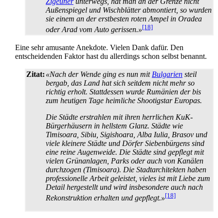
Zigeuner
unterwegs, hat man an der Grenze nicht
Außenspiegel und Wischblätter abmontiert, so wurden
sie einem an der erstbesten roten Ampel in Oradea
[18]
oder Arad vom Auto gerissen.»
Eine sehr amusante Anekdote. Vielen Dank dafür. Den
entscheidenden Faktor hast du allerdings schon selbst benannt.
Zitat:
«Nach der Wende ging es nun mit
Bulgarien
steil
bergab, das Land hat sich seitdem nicht mehr so
richtig erholt. Stattdessen wurde Rumänien der bis
zum heutigen Tage heimliche Shootigstar Europas.
Die Städte erstrahlen mit ihren herrlichen KuK-
Bürgerhäusern in hellstem Glanz. Städte wie
Timisoara, Sibiu, Sigishoara, Alba Iulia, Brasov und
viele kleinere Städte und Dörfer Siebenbürgens sind
eine reine Augenweide. Die Städte sind gepflegt mit
vielen Grünanlagen, Parks oder auch von Kanälen
durchzogen (Timisoara). Die Stadtarchitekten haben
professionelle Arbeit geleistet, vieles ist mit Liebe zum
Detail hergestellt und wird insbesondere auch nach
[18]
Rekonstruktion erhalten und gepflegt.»