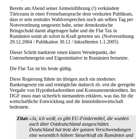
Bereits am Abend seiner Amtseinführung (!) verkündete
Tăriceanu in einer Fernseh­ansprache dem verduzten Publikum,
dass er sein zentrales Wahlversprechen noch am selben Tag per
Notverordnung umgesetzt habe, seine demokratische
Bringschuld damit abgetragen habe und die Flat Tax in
Rumänien somit ab sofort in Kraft getreten sei. (Notverordnung
29.12.2004 / Publikation 30.12 / Inkrafttreten 1.1.2005)
Dieser Schritt markierte einen klaren Wendepunkt, der
Unternehmergeist und Eigeninitiative in Rumänien freisetzte.
Die Flat Tax ist bis heute gültig.
Diese Regierung führte im übrigen auch ein modernes
Bankengesetz ein und ermöglichte dadurch zb. erst die geregelte
Vergabe von Hypothekar­krediten und Konsumenten­krediten. Im
DGF muss man sicherlich niemandem erklären, was das für die
wirtschaftliche Entwicklung und die Immobilien­wirtschaft
bedeutete.
Zitat:
«Ja, ich weiß, es gibt EU-Fördermittel, die wurden
auch über Ostdeutschland ausgeschüttet.
Deutschland hat trotz der ganzen Verschwendungen
eine wesentlich höhere Steuerkraft als Rumänien und