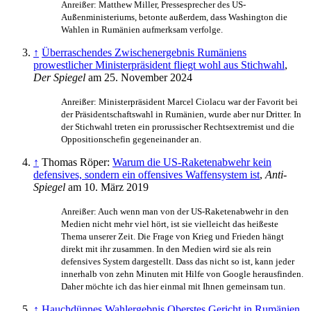
Anreißer: Matthew Miller, Pressesprecher des US-
Außenministeriums, betonte außerdem, dass Washington die
Wahlen in Rumänien aufmerksam verfolge.
↑
Überraschendes Zwischenergebnis Rumäniens
prowestlicher Ministerpräsident fliegt wohl aus Stichwahl
,
Der Spiegel
am 25. November 2024
Anreißer: Ministerpräsident Marcel Ciolacu war der Favorit bei
der Präsidentschafts­wahl in Rumänien, wurde aber nur Dritter. In
der Stichwahl treten ein prorussischer Rechtsextremist und die
Oppositions­chefin gegeneinander an.
↑
Thomas Röper:
Warum die US-Raketenabwehr kein
defensives, sondern ein offensives Waffensystem ist
,
Anti-
Spiegel
am 10. März 2019
Anreißer: Auch wenn man von der US-Raketenabwehr in den
Medien nicht mehr viel hört, ist sie vielleicht das heißeste
Thema unserer Zeit. Die Frage von Krieg und Frieden hängt
direkt mit ihr zusammen. In den Medien wird sie als rein
defensives System dargestellt. Dass das nicht so ist, kann jeder
innerhalb von zehn Minuten mit Hilfe von Google herausfinden.
Daher möchte ich das hier einmal mit Ihnen gemeinsam tun.
↑
Hauchdünnes Wahlergebnis Oberstes Gericht in Rumänien