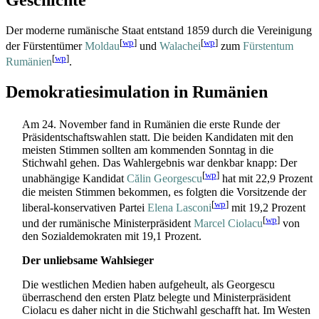
Der moderne rumänische Staat entstand 1859 durch die Vereinigung
[
wp
]
[
wp
]
der Fürstentümer
Moldau
und
Walachei
zum
Fürstentum
[
wp
]
Rumänien
.
Demokratiesimulation in Rumänien
Am 24. November fand in Rumänien die erste Runde der
Präsidentschafts­wahlen statt. Die beiden Kandidaten mit den
meisten Stimmen sollten am kommenden Sonntag in die
Stichwahl gehen. Das Wahlergebnis war denkbar knapp: Der
[
wp
]
unabhängige Kandidat
Călin Georgescu
hat mit 22,9 Prozent
die meisten Stimmen bekommen, es folgten die Vorsitzende der
[
wp
]
liberal-konservativen Partei
Elena Lasconi
mit 19,2 Prozent
[
wp
]
und der rumänische Ministerpräsident
Marcel Ciolacu
von
den Sozialdemokraten mit 19,1 Prozent.
Der unliebsame Wahlsieger
Die westlichen Medien haben aufgeheult, als Georgescu
überraschend den ersten Platz belegte und Ministerpräsident
Ciolacu es daher nicht in die Stichwahl geschafft hat. Im Westen