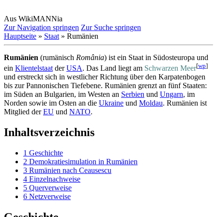
Aus WikiMANNia
Zur Navigation springen
Zur Suche springen
Hauptseite
»
Staat
» Rumänien
Rumänien
(rumänisch
România
) ist ein Staat in Südosteuropa und
[
wp
]
ein
Klientelstaat
der
USA
. Das Land liegt am
Schwarzen Meer
und erstreckt sich in westlicher Richtung über den Karpatenbogen
bis zur Pannonischen Tiefebene. Rumänien grenzt an fünf Staaten:
im Süden an Bulgarien, im Westen an
Serbien
und
Ungarn
, im
Norden sowie im Osten an die
Ukraine
und
Moldau
. Rumänien ist
Mitglied der
EU
und
NATO
.
Inhaltsverzeichnis
1
Geschichte
2
Demokratiesimulation in Rumänien
3
Rumänien nach Ceausescu
4
Einzelnachweise
5
Querverweise
6
Netzverweise
Geschichte