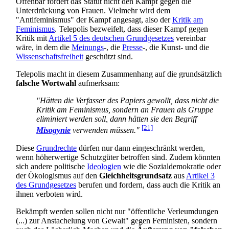
Offenbar fordert das Statut nicht den Kampf gegen die
Unterdrückung von Frauen. Vielmehr wird dem
"Antifeminismus" der Kampf angesagt, also der
Kritik am
Feminismus
. Telepolis bezweifelt, dass dieser Kampf gegen
Kritik mit
Artikel 5 des deutschen Grundgesetzes
vereinbar
wäre, in dem die
Meinungs
-, die
Presse
-, die Kunst- und die
Wissenschaftsfreiheit
geschützt sind.
Telepolis macht in diesem Zusammenhang auf die grundsätzlich
falsche Wortwahl
aufmerksam:
"Hätten die Verfasser des Papiers gewollt, dass nicht die
Kritik am Feminismus, sondern an Frauen als Gruppe
eliminiert werden soll, dann hätten sie den Begriff
[21]
Misogynie
verwenden müssen."
Diese
Grundrechte
dürfen nur dann eingeschränkt werden,
wenn höher­wertige Schutz­güter betroffen sind. Zudem könnten
sich andere politische
Ideologien
wie die Sozial­demokratie oder
der Ökologismus auf den
Gleichheits­grundsatz
aus
Artikel 3
des Grundgesetzes
berufen und fordern, dass auch die Kritik an
ihnen verboten wird.
Bekämpft werden sollen nicht nur "öffentliche Verleumdungen
(...) zur Anstachelung von Gewalt" gegen Feministen, sondern