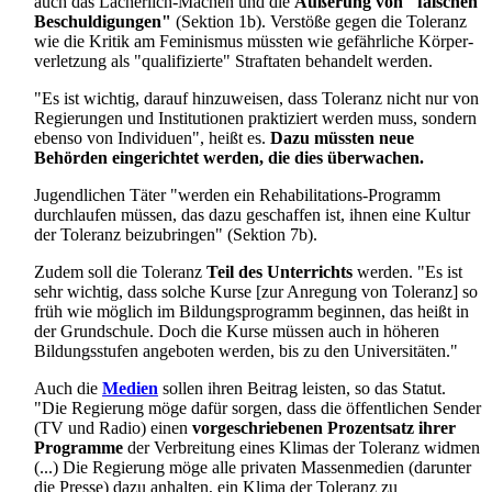
auch das Lächerlich-Machen und die
Äußerung von "falschen
Beschuldigungen"
(Sektion 1b). Verstöße gegen die Toleranz
wie die Kritik am Feminismus müssten wie gefährliche Körper­
verletzung als "qualifizierte" Straftaten behandelt werden.
"Es ist wichtig, darauf hinzuweisen, dass Toleranz nicht nur von
Regierungen und Institutionen praktiziert werden muss, sondern
ebenso von Individuen", heißt es.
Dazu müssten neue
Behörden eingerichtet werden, die dies überwachen.
Jugendlichen Täter "werden ein Rehabilitations-Programm
durchlaufen müssen, das dazu geschaffen ist, ihnen eine Kultur
der Toleranz beizubringen" (Sektion 7b).
Zudem soll die Toleranz
Teil des Unterrichts
werden. "Es ist
sehr wichtig, dass solche Kurse [zur Anregung von Toleranz] so
früh wie möglich im Bildungs­programm beginnen, das heißt in
der Grundschule. Doch die Kurse müssen auch in höheren
Bildungs­stufen angeboten werden, bis zu den Universitäten."
Auch die
Medien
sollen ihren Beitrag leisten, so das Statut.
"Die Regierung möge dafür sorgen, dass die öffentlichen Sender
(TV und Radio) einen
vor­geschriebenen Prozentsatz ihrer
Programme
der Verbreitung eines Klimas der Toleranz widmen
(...) Die Regierung möge alle privaten Massenmedien (darunter
die Presse) dazu anhalten, ein Klima der Toleranz zu