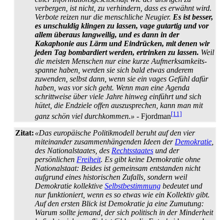
verbergen, ist nicht, zu verhindern, dass es erwähnt wird.
Verbote reizen nur die menschliche Neugier.
Es ist besser,
es unschuldig klingen zu lassen, vage gutartig und vor
allem überaus langweilig, und es dann in der
Kakaphonie aus Lärm und Eindrücken, mit denen wir
jeden Tag bombardiert werden, ertrinken zu lassen.
Weil
die meisten Menschen nur eine kurze Auf­merksam­keits­
spanne haben, werden sie sich bald etwas anderem
zuwenden, selbst dann, wenn sie ein vages Gefühl dafür
haben, was vor sich geht. Wenn man eine Agenda
schrittweise über viele Jahre hinweg einführt und sich
hütet, die Endziele offen auszusprechen, kann man mit
[11]
ganz schön viel durchkommen.»
- Fjordman
Zitat:
«Das europäische Politikmodell beruht auf den vier
miteinander zusammen­hängenden Ideen der
Demokratie
,
des Nationalstaates, des
Rechtsstaates
und der
persönlichen
Freiheit
. Es gibt keine Demokratie ohne
Nationalstaat: Beides ist gemeinsam entstanden nicht
aufgrund eines historischen Zufalls, sondern weil
Demokratie kollektive
Selbstbestimmung
bedeutet und
nur funktioniert, wenn es so etwas wie ein Kollektiv gibt.
Auf den ersten Blick ist Demokratie ja eine Zumutung:
Warum sollte jemand, der sich politisch in der Minderheit