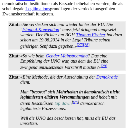
demokratische Institutionen als Fassade beibehalten werden, die als
scheinlegale
Legitimations
­grundlagen der verdeckt ausgeübten
Zwangsherrschaft fungieren.
Zitat:
«Sie verstecken sich mal wieder hinter der EU. Die
"
Istanbul-Konvention
" muss jetzt dringend umgesetzt
werden. Der Richter am BGH
Thomas Fischer
hat dazu
schon am 19.08.2014 in der Legal Tribune seinen
[27]
[28]
gehörigen Senf dazu gegeben.»
Zitat:
«So wie beim
Gender Mainstreaming
? Das eine
Empfehlung der UNO war, aus dem die EU eine
[29]
zwingend umzusetzende Vorschrift machte?»
Zitat:
«Eine Methode, die der Ausschaltung der
Demokratie
dient.
Man "besorgt" sich
Mehrheiten in demokratisch nicht
legitimierten elitären Versammlungen
und hebelt mit
[
wp
]
deren Beschlüssen
top-down
demokratisch
legitimierte Prozesse aus.
Weil die UNO das beschlossen hat, muss die EU das
umsetzen.