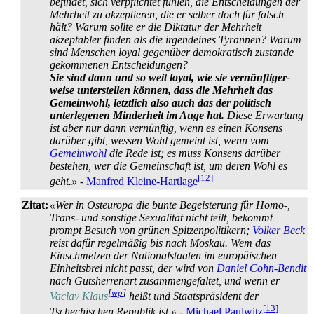
befindet, sich verpflichtet fühlen, die Entscheidungen der
Mehrheit zu akzeptieren, die er selber doch für falsch
hält? Warum sollte er die Diktatur der Mehrheit
akzeptabler finden als die irgendeines Tyrannen? Warum
sind Menschen loyal gegenüber demokratisch zustande
gekommenen Entscheidungen?
Sie sind dann und so weit loyal, wie sie vernünftiger­
weise unterstellen können, dass die Mehrheit das
Gemeinwohl, letztlich also auch das der politisch
unterlegenen Minderheit im Auge hat.
Diese Erwartung
ist aber nur dann vernünftig, wenn es einen Konsens
darüber gibt, wessen Wohl gemeint ist, wenn vom
Gemeinwohl
die Rede ist; es muss Konsens darüber
bestehen, wer die Gemeinschaft ist, um deren Wohl es
[12]
geht.»
-
Manfred Kleine-Hartlage
Zitat:
«Wer in Osteuropa die bunte Begeisterung für Homo-,
Trans- und sonstige Sexualität nicht teilt, bekommt
prompt Besuch von grünen Spitzen­politikern;
Volker Beck
reist dafür regelmäßig bis nach Moskau. Wem das
Einschmelzen der National­staaten im europäischen
Einheitsbrei nicht passt, der wird von
Daniel Cohn-Bendit
nach Gutsherrenart zusammen­gefaltet, und wenn er
[
wp
]
Vaclav Klaus
heißt und Staats­präsident der
[13]
Tschechischen Republik ist.»
-
Michael Paulwitz