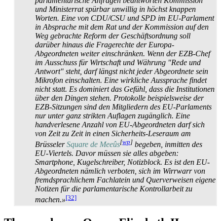
parlamentarische Anfragen beantworten Kommission
und Ministerrat spürbar unwillig in höchst knappen
Worten. Eine von CDU/CSU und SPD im EU-Parlament
in Absprache mit dem Rat und der Kommission auf den
Weg gebrachte Reform der Geschäfts­ordnung soll
darüber hinaus die Fragerechte der Europa-
Abgeordneten weiter einschränken. Wenn der EZB-Chef
im Ausschuss für Wirtschaft und Währung "Rede und
Antwort" steht, darf längst nicht jeder Abgeordnete sein
Mikrofon einschalten. Eine wirkliche Aussprache findet
nicht statt. Es dominiert das Gefühl, dass die Institutionen
über den Dingen stehen. Protokolle beispielsweise der
EZB-Sitzungen sind den Mitgliedern des EU-Parlaments
nur unter ganz strikten Auflagen zugänglich. Eine
handverlesene Anzahl von EU-Abgeordneten darf sich
von Zeit zu Zeit in einen Sicherheits-Leseraum am
[
wp
]
Brüsseler
Square de Meeûs
begeben, inmitten des
EU-Viertels. Davor müssen sie alles abgeben:
Smartphone, Kugelschreiber, Notizblock. Es ist den EU-
Abgeordneten nämlich verboten, sich im Wirrwarr von
fremd­sprachlichem Fachlatein und Querverweisen eigene
Notizen für die parlamentarische Kontrollarbeit zu
[32]
machen.»