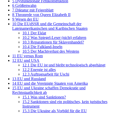
5
Dysfunktionale Fehlkonstruktion
6
Größenwahn
7
Diktatur mit Feigenblatt
8
Thronrede von Queen Elizabeth II
9
Wesen der EU
10
Die EUdSSR und die Gemeinschaft der
Lateinamerikanischen und Karibischen Staaten
10.1
Der Eklat
10.2
Was Spiegel-Leser (nicht) erfahren
10.3
Reparationen für Sklavenhandel?
10.4
Die Falkland-Inseln
10.5
Der Machtverlust des Westens
11
EU versus Rom
12
EU und USA
12.1
Die EU ist und bleibt technologisch abgehängt
12.2
Energie ist alles
12.3
Auftragsarbeit für Uschi
13
EU und Russland
14
EU und die Vereinigte Staaten von Amerika
15
EU und Ukraine schaffen Demokratie und
Rechtsstaatlichkeit ab
15.1
Was sind Sanktionen?
15.2
Sanktionen sind ein politisches, kein juristisches
Instrument
15.3
Die Ukraine als Vorbild für die EU