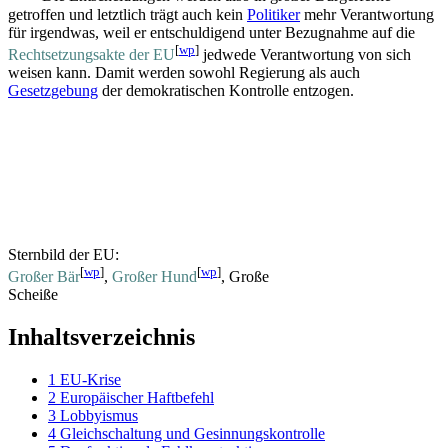
getroffen und letztlich trägt auch kein
Politiker
mehr Verantwortung
für irgendwas, weil er entschuldigend unter Bezugnahme auf die
[
wp
]
Recht­setzungs­akte der EU
jedwede Verantwortung von sich
weisen kann. Damit werden sowohl Regierung als auch
Gesetzgebung
der demokratischen Kontrolle entzogen.
Sternbild der EU:
[
wp
]
[
wp
]
Großer Bär
,
Großer Hund
, Große
Scheiße
Inhaltsverzeichnis
1
EU-Krise
2
Europäischer Haftbefehl
3
Lobbyismus
4
Gleichschaltung und Gesinnungskontrolle