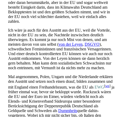
oder daran herummäkeln, aber in der EU und sogar weltweit
besteht Einigkeit darin, dass im Klimawahn Deutschland am
Beklopptesten ist und den größten Schaden nimmt, und wir in
der EU noch viel schlechter dastehen, weil wir einfach alles
zahlen.
Ich wäre ja auch für den Austritt aus der EU, weil die Vorteile,
nicht in der EU zu sein, die Nachteile inzwischen deutlich
überwiegen. Es kommt ja nur noch Mist von denen, und am
meisten davon von uns selbst (
von der Leyen
,
DSGVO
),
schwedischen Feministinnen und französischen Versagerinnen.
Und einer deutsch kontrollierten EU können wir auch nur noch
Austritt entkommen. Von der Leyen können sie dann herzlich
gern behalten. Man kann dem sozialistischen Schwachsinn nur
noch entrinnen, mit Vernunft ist da nichts mehr zu machen.
Mal angenommen, Polen, Ungarn und die Niederlande erklären
den Austritt und setzen noch einen drauf, bilden zusammen und
[
wp
]
mit England einen Freihandelsraum, was die EU als
EWG
ja
früher einmal war, bevor sie bekloppt wurde. Ruckzuck wären
die EU und der Euro im Eimer, würden vielleicht noch als
Elends- und Krisen­verband Südeuropa unter besonderer
Berücksichtigung der Deppenrepublik Deutschland als
Geldquelle und Schweden als
Dummheits
­quelle dahin­
vegetieren. Wobei ich mir nicht sicher bin, ob Italien den