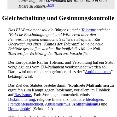
daher hofft, den Löwenanteil der Billion Euro in seine
[20]
Kasse zu lenken.»
Gleichschaltung und Gesinnungskontrolle
Das EU-Parlament soll die Bürger zu mehr
Toleranz
erziehen.
"Falsche Beschuldigungen" und Witze etwa über den
Feminismus gelten demnach als schwere Straftaten. Zur
Überwachung eines "Klimas der Toleranz" soll eine neue
Behörde geschaffen werden. Ihr inoffizielles Motto: Null
Toleranz für Verletzung der Toleranz-Vorschriften.
Der Europäische Rat für Toleranz und Versöhnung hat ein Statut
vorgelegt, das vom EU-Parlament verabschiedet werden soll.
Darin wird unter anderem gefordert, dass der "
Antifeminismus
"
bekämpft wird.
Das Ziel des Statutes bestehe darin, "
konkrete Maßnahmen
zu
ergreifen zum Kampf gegen Intoleranz, vor allem im Hinblick
auf
Rassismus
, Farb-Vor­ein­genommen­heit, ethnische
Diskriminierung
, religiöse Intoleranz,
totalitäre Ideologien
,
Fremden­feindlich­keit
,
Antisemitismus
,
Antifeminismus
und
Homophobie
" (Sektion 2e).