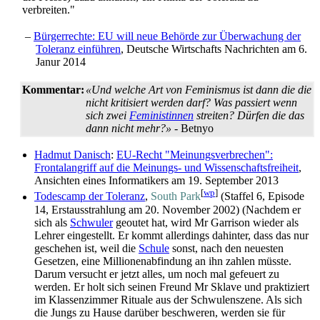
verbreiten."
–
Bürgerrechte: EU will neue Behörde zur Überwachung der
Toleranz einführen
, Deutsche Wirtschafts Nachrichten am 6.
Janur 2014
Kommentar:
«Und welche Art von Feminismus ist dann die die
nicht kritisiert werden darf? Was passiert wenn
sich zwei
Feministinnen
streiten? Dürfen die das
dann nicht mehr?»
- Betnyo
Hadmut Danisch
:
EU-Recht "Meinungsverbrechen":
Frontalangriff auf die Meinungs- und Wissenschaftsfreiheit
,
Ansichten eines Informatikers am 19. September 2013
[
wp
]
Todescamp der Toleranz
,
South Park
(Staffel 6, Episode
14, Erstausstrahlung am 20. November 2002) (Nachdem er
sich als
Schwuler
geoutet hat, wird Mr Garrison wieder als
Lehrer eingestellt. Er kommt allerdings dahinter, dass das nur
geschehen ist, weil die
Schule
sonst, nach den neuesten
Gesetzen, eine Millionen­abfindung an ihn zahlen müsste.
Darum versucht er jetzt alles, um noch mal gefeuert zu
werden. Er holt sich seinen Freund Mr Sklave und praktiziert
im Klassen­zimmer Rituale aus der Schwulen­szene. Als sich
die Jungs zu Hause darüber beschweren, werden sie für