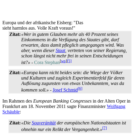
Europa und der afrikanische Eisberg: "Das
sieht harmlos aus. Volle Kraft voraus!"
Zitat:
«Wer in gutem Glauben mehr als 40 Prozent seines
Einkommens in die Verfügung des Staates gibt, darf
erwarten, dass damit pfleglich umgegangen wird. Was
aber, wenn dieser
Staat
, vertreten von seiner Regierung,
schon längst nicht mehr frei in seinen Entscheidungen
[
wp
]
[5]
ist?»
-
Cora Stephan
Zitat:
«Europa kann nicht beides sein: die Wiege der Völker
und Kulturen und zugleich Experimentierfeld für deren
Auflösung zugunsten von etwas Unbekanntem, was da
[6]
kommen soll.»
-
Josef Schmid
Im Rahmen des
European Banking Congresses
in der Alten Oper in
Frankfurt am 18. November 2011 sagte Finanzminister
Wolfgang
Schäuble
:
Zitat:
«Die
Souveränität
der europäischen Nationalstaaten ist
[7]
ohnehin nur ein Relikt der Vergangenheit.»