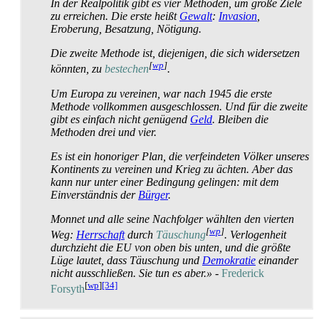
In der Realpolitik gibt es vier Methoden, um große Ziele
zu erreichen. Die erste heißt
Gewalt
:
Invasion
,
Eroberung, Besatzung, Nötigung.
Die zweite Methode ist, diejenigen, die sich widersetzen
[
wp
]
könnten, zu
bestechen
.
Um Europa zu vereinen, war nach 1945 die erste
Methode vollkommen ausgeschlossen. Und für die zweite
gibt es einfach nicht genügend
Geld
. Bleiben die
Methoden drei und vier.
Es ist ein honoriger Plan, die verfeindeten Völker unseres
Kontinents zu vereinen und Krieg zu ächten. Aber das
kann nur unter einer Bedingung gelingen: mit dem
Einverständnis der
Bürger
.
Monnet und alle seine Nachfolger wählten den vierten
[
wp
]
Weg:
Herrschaft
durch
Täuschung
. Verlogenheit
durchzieht die EU von oben bis unten, und die größte
Lüge lautet, dass Täuschung und
Demokratie
einander
nicht ausschließen. Sie tun es aber.»
-
Frederick
[
wp
]
[34]
Forsyth