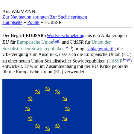
Aus WikiMANNia
Zur Navigation springen
Zur Suche springen
Hauptseite
»
Politik
» EUdSSR
Der Begriff
EUdSSR
(
Wortverschmelzung
aus den Abkürzungen
[
wp
]
EU
für
Europäische Union
und
UdSSR
für
Union der
[
wp
]
Sozialistischen Sowjetrepubliken
) bringt
schlagwortartig
die
Überzeugung zum Ausdruck, dass sich die Europäische Union (EU)
[
wp
]
zu einer neuen Union Sozialistischer Sowjet­republiken (
UdSSR
)
entwickelt. Er wird im Zusammenhang mit der EU-Kritik pejorativ
für die Europäische Union (EU) verwendet.