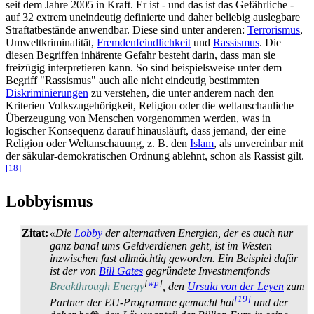
seit dem Jahre 2005 in Kraft. Er ist - und das ist das Gefährliche -
auf 32 extrem uneindeutig definierte und daher beliebig auslegbare
Straf­tat­bestände anwendbar. Diese sind unter anderen:
Terrorismus
,
Umwelt­kriminalität,
Fremden­feind­lichkeit
und
Rassismus
. Die
diesen Begriffen inhärente Gefahr besteht darin, dass man sie
freizügig interpretieren kann. So sind beispielsweise unter dem
Begriff "Rassismus" auch alle nicht eindeutig bestimmten
Diskriminierungen
zu verstehen, die unter anderem nach den
Kriterien Volks­zu­gehörig­keit, Religion oder die welt­anschauliche
Überzeugung von Menschen vorgenommen werden, was in
logischer Konsequenz darauf hinausläuft, dass jemand, der eine
Religion oder Weltanschauung, z. B. den
Islam
, als unvereinbar mit
der säkular-demokratischen Ordnung ablehnt, schon als Rassist gilt.
[18]
Lobbyismus
Zitat:
«Die
Lobby
der alternativen Energien, der es auch nur
ganz banal ums Geldverdienen geht, ist im Westen
inzwischen fast allmächtig geworden. Ein Beispiel dafür
ist der von
Bill Gates
gegründete Investmentfonds
[
wp
]
Breakthrough Energy
, den
Ursula von der Leyen
zum
[19]
Partner der EU-Programme gemacht hat
und der