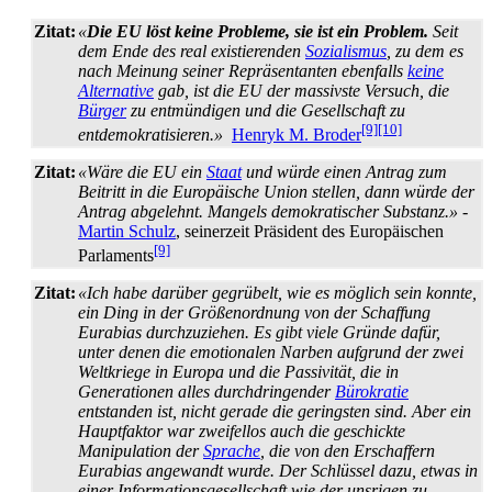
Zitat:
«
Die EU löst keine Probleme, sie ist ein Problem.
Seit
dem Ende des real existierenden
Sozialismus
, zu dem es
nach Meinung seiner Repräsentanten ebenfalls
keine
Alternative
gab, ist die EU der massivste Versuch, die
Bürger
zu entmündigen und die Gesellschaft zu
[9]
[10]
entdemokratisieren.»
Henryk M. Broder
Zitat:
«Wäre die EU ein
Staat
und würde einen Antrag zum
Beitritt in die Europäische Union stellen, dann würde der
Antrag abgelehnt. Mangels demokratischer Substanz.»
-
Martin Schulz
, seinerzeit Präsident des Europäischen
[9]
Parlaments
Zitat:
«Ich habe darüber gegrübelt, wie es möglich sein konnte,
ein Ding in der Größenordnung von der Schaffung
Eurabias durchzuziehen. Es gibt viele Gründe dafür,
unter denen die emotionalen Narben aufgrund der zwei
Weltkriege in Europa und die Passivität, die in
Generationen alles durchdringender
Bürokratie
entstanden ist, nicht gerade die geringsten sind. Aber ein
Hauptfaktor war zweifellos auch die geschickte
Manipulation der
Sprache
, die von den Erschaffern
Eurabias angewandt wurde. Der Schlüssel dazu, etwas in
einer Informations­gesellschaft wie der unsrigen zu