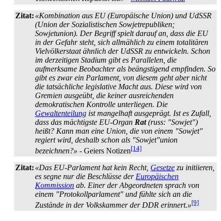
Zitat:
«Kombination aus EU (Europäische Union) und UdSSR
(Union der Sozialistischen Sowjet­republiken;
Sowjetunion). Der Begriff spielt darauf an, dass die EU
in der Gefahr steht, sich allmählich zu einem totalitären
Viel­völker­staat ähnlich der UdSSR zu entwickeln. Schon
im derzeitigen Stadium gibt es Parallelen, die
aufmerksame Beobachter als beängstigend empfinden. So
gibt es zwar ein Parlament, von diesem geht aber nicht
die tatsächliche legislative Macht aus. Diese wird von
Gremien ausgeübt, die keiner ausreichenden
demokratischen Kontrolle unterliegen. Die
Gewaltenteilung
ist mangelhaft ausgeprägt. Ist es Zufall,
dass das mächtigste EU-Organ
Rat
(russ: "Sowjet")
heißt? Kann man eine Union, die von einem "Sowjet"
regiert wird, deshalb schon als "Sowjet"union
[14]
bezeichnen?»
- Geiers Notizen
Zitat:
«Das EU-Parlament hat kein Recht,
Gesetze
zu initiieren,
es segne nur die Beschlüsse der
Europäischen
Kommission
ab. Einer der Abgeordneten sprach von
einem "Protokoll­parlament" und fühlte sich an die
[9]
Zustände in der Volkskammer der DDR erinnert.»