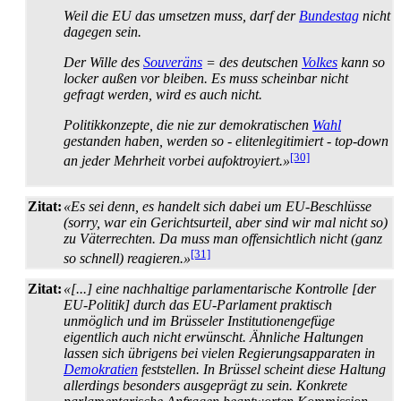
Weil die EU das umsetzen muss, darf der
Bundestag
nicht
dagegen sein.
Der Wille des
Souveräns
= des deutschen
Volkes
kann so
locker außen vor bleiben. Es muss scheinbar nicht
gefragt werden, wird es auch nicht.
Politikkonzepte, die nie zur demokratischen
Wahl
gestanden haben, werden so - eliten­legitimiert - top-down
[30]
an jeder Mehrheit vorbei aufoktroyiert.»
Zitat:
«Es sei denn, es handelt sich dabei um EU-Beschlüsse
(sorry, war ein Gerichtsurteil, aber sind wir mal nicht so)
zu Väterrechten. Da muss man offensichtlich nicht (ganz
[31]
so schnell) reagieren.»
Zitat:
«[...] eine nachhaltige parlamentarische Kontrolle [der
EU-Politik] durch das EU-Parlament praktisch
unmöglich und im Brüsseler Institutionengefüge
eigentlich auch nicht erwünscht. Ähnliche Haltungen
lassen sich übrigens bei vielen Regierungs­apparaten in
Demokratien
feststellen. In Brüssel scheint diese Haltung
allerdings besonders ausgeprägt zu sein. Konkrete