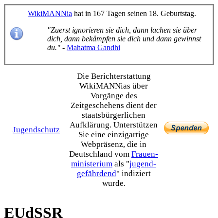
WikiMANNia
hat in 167 Tagen seinen 18. Geburtstag.
"Zuerst ignorieren sie dich, dann lachen sie über
dich, dann bekämpfen sie dich und dann gewinnst
du."
-
Mahatma Gandhi
Die Bericht­erstattung
WikiMANNias über
Vorgänge des
Zeitgeschehens dient der
staats­bürgerlichen
Aufklärung. Unterstützen
Jugendschutz
Sie eine einzig­artige
Webpräsenz, die in
Deutschland vom
Frauen­
ministerium
als "
jugend­
gefährdend
" indiziert
wurde.
EUdSSR