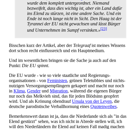
wurde dem komplett untergeordnet. Niemand
bezweifelt, dass dies wichtig ist, aber ein Land dafür
ins Elend zu stürzen, ist eine andere Sache. Und ein
Ende ist noch lange nicht in Sicht. Den Haag ist der
Tyrannei der EU nicht gewachsen und lässt Bürger
[23]
und Unternehmen im Sumpf versinken.»
Bisschen kurz der Artikel, aber der
Telegraaf
ist meines Wissens
dort schon recht einflussreich und ein Hauptmedium.
Und im wesentlichen bringen sie die Sache ja auch auf den
Punkt:
Die EU spinnt
.
Die EU wurde - wie so viele staatliche und Regierungs­
organisationen - von
Feministen
, grünen Teletubbies und nichts­
nutzigen Versorgungs­empfängern gekapert und macht nur noch
in
Klima
,
Gender
und
Migration
, während die eigenen Bürger
nur noch das Melkvieh sind, das für jeden Blödsinn geopfert
wird. Und als Krönung obendrauf
Ursula von der Leyen
, die
deutsche parodistische Verballhornung eines
Quotenweibes
.
Bemerkenswert daran ist ja, dass die Niederlande sich als "in das
Elend gestürzt" sehen, was ich nicht in Abrede stellen will, ich
will den Niederländern ihr Elend auf keinen Fall madig machen