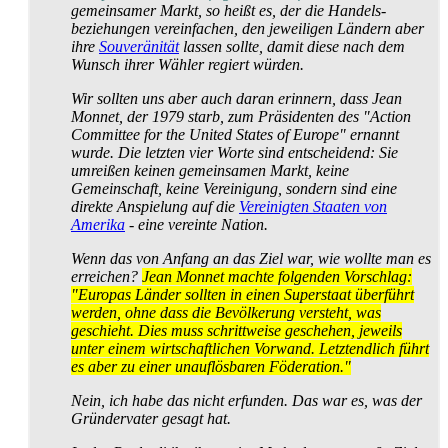
gemeinsamer Markt, so heißt es, der die Handels­
beziehungen vereinfachen, den jeweiligen Ländern aber
ihre
Souveränität
lassen sollte, damit diese nach dem
Wunsch ihrer Wähler regiert würden.
Wir sollten uns aber auch daran erinnern, dass Jean
Monnet, der 1979 starb, zum Präsidenten des "Action
Committee for the United States of Europe" ernannt
wurde. Die letzten vier Worte sind entscheidend: Sie
umreißen keinen gemeinsamen Markt, keine
Gemeinschaft, keine Vereinigung, sondern sind eine
direkte Anspielung auf die
Vereinigten Staaten von
Amerika
- eine vereinte Nation.
Wenn das von Anfang an das Ziel war, wie wollte man es
erreichen?
Jean Monnet machte folgenden Vorschlag:
"Europas Länder sollten in einen Superstaat überführt
werden, ohne dass die Bevölkerung versteht, was
geschieht. Dies muss schrittweise geschehen, jeweils
unter einem wirtschaftlichen Vorwand. Letztendlich führt
es aber zu einer unauflösbaren Föderation."
Nein, ich habe das nicht erfunden. Das war es, was der
Gründer­vater gesagt hat.