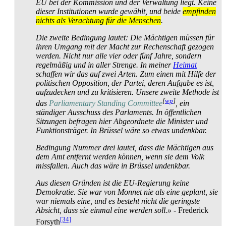
EU bei der Kommission und der Verwaltung liegt. Keine
dieser Institutionen wurde gewählt, und beide
empfinden
nichts als Verachtung für die Menschen
.
Die zweite Bedingung lautet: Die Mächtigen müssen für
ihren Umgang mit der Macht zur Rechenschaft gezogen
werden. Nicht nur alle vier oder fünf Jahre, sondern
regelmäßig und in aller Strenge. In meiner
Heimat
schaffen wir das auf zwei Arten. Zum einen mit Hilfe der
politischen Opposition, der Partei, deren Aufgabe es ist,
aufzudecken und zu kritisieren. Unsere zweite Methode ist
[
wp
]
das
Parliamentary Standing Committee
, ein
ständiger Ausschuss des Parlaments. In öffentlichen
Sitzungen befragen hier Abgeordnete die Minister und
Funktions­träger. In Brüssel wäre so etwas undenkbar.
Bedingung Nummer drei lautet, dass die Mächtigen aus
dem Amt entfernt werden können, wenn sie dem Volk
missfallen. Auch das wäre in Brüssel undenkbar.
Aus diesen Gründen ist die EU-Regierung keine
Demokratie. Sie war von Monnet nie als eine geplant, sie
war niemals eine, und es besteht nicht die geringste
Absicht, dass sie einmal eine werden soll.»
- Frederick
[34]
Forsyth