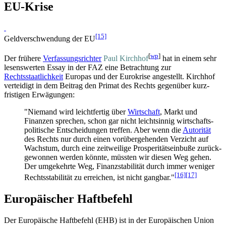
EU-Krise
[15]
Geldverschwendung der EU
[
wp
]
Der frühere
Verfassungsrichter
Paul Kirchhof
hat in einem sehr
lesenswerten Essay in der FAZ eine Betrachtung zur
Rechtsstaatlichkeit
Europas und der Eurokrise angestellt. Kirchhof
verteidigt in dem Beitrag den Primat des Rechts gegenüber kurz­
fristigen Erwägungen:
"Niemand wird leichtfertig über
Wirtschaft
, Markt und
Finanzen sprechen, schon gar nicht leichtsinnig wirt­schafts­
politische Entscheidungen treffen. Aber wenn die
Autorität
des Rechts nur durch einen vorüber­gehenden Verzicht auf
Wachstum, durch eine zeitweilige Prosperitäts­einbuße zurück­
gewonnen werden könnte, müssten wir diesen Weg gehen.
Der umgekehrte Weg, Finanz­stabilität durch immer weniger
[16]
[17]
Rechtsstabilität zu erreichen, ist nicht gangbar."
Europäischer Haftbefehl
Der Europäische Haftbefehl (EHB) ist in der Europäischen Union