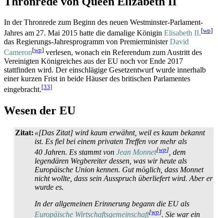
Thronrede von Queen Elizabeth II
In der Thronrede zum Beginn des neuen Westminster-Parlament-
[
wp
]
Jahres am 27. Mai 2015 hatte die damalige Königin
Elisabeth II.
das Regierungs-Jahresprogramm von Premierminister
David
[
wp
]
Cameron
verlesen, wonach ein Referendum zum Austritt des
Vereinigten Königreiches aus der EU noch vor Ende 2017
stattfinden wird. Der einschlägige Gesetzentwurf wurde innerhalb
einer kurzen Frist in beide Häuser des britischen Parlamentes
[33]
eingebracht.
Wesen der EU
Zitat:
«[Das Zitat] wird kaum erwähnt, weil es kaum bekannt
ist. Es fiel bei einem privaten Treffen vor mehr als
[
wp
]
40 Jahren. Es stammt von
Jean Monnet
, dem
legendären Wegbereiter dessen, was wir heute als
Europäische Union kennen. Gut möglich, dass Monnet
nicht wollte, dass sein Ausspruch überliefert wird. Aber er
wurde es.
In der allgemeinen Erinnerung begann die EU als
[
wp
]
Europäische Wirtschaftsgemeinschaft
. Sie war ein