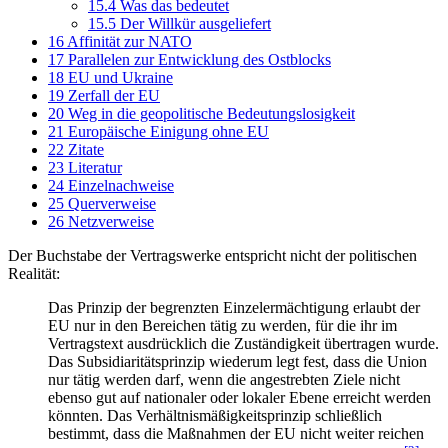
15.4
Was das bedeutet
15.5
Der Willkür ausgeliefert
16
Affinität zur NATO
17
Parallelen zur Entwicklung des Ostblocks
18
EU und Ukraine
19
Zerfall der EU
20
Weg in die geopolitische Bedeutungslosigkeit
21
Europäische Einigung ohne EU
22
Zitate
23
Literatur
24
Einzelnachweise
25
Querverweise
26
Netzverweise
Der Buchstabe der Vertragswerke entspricht nicht der politischen
Realität:
Das Prinzip der begrenzten Einzel­ermächtigung erlaubt der
EU nur in den Bereichen tätig zu werden, für die ihr im
Vertragstext ausdrücklich die Zuständigkeit übertragen wurde.
Das Subsidiaritäts­prinzip wiederum legt fest, dass die Union
nur tätig werden darf, wenn die angestrebten Ziele nicht
ebenso gut auf nationaler oder lokaler Ebene erreicht werden
könnten. Das Verhältnis­mäßigkeits­prinzip schließlich
bestimmt, dass die Maßnahmen der EU nicht weiter reichen