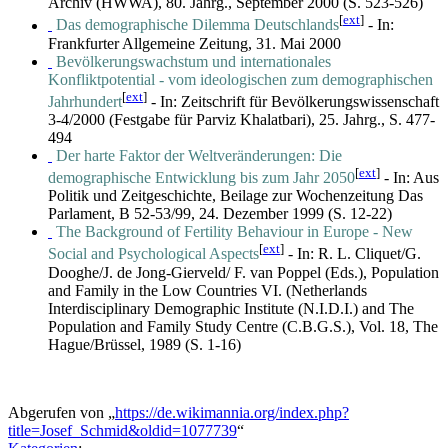
Archiv (HWWA), 80. Jahrg., September 2000 (S. 523-526)
[
ext
]
Das demographische Dilemma Deutschlands
- In:
Frankfurter Allgemeine Zeitung, 31. Mai 2000
Bevölkerungswachstum und internationales
Konfliktpotential - vom ideologischen zum demographischen
[
ext
]
Jahrhundert
- In: Zeitschrift für Bevölkerungswissenschaft
3-4/2000 (Festgabe für Parviz Khalatbari), 25. Jahrg., S. 477-
494
Der harte Faktor der Weltveränderungen: Die
[
ext
]
demographische Entwicklung bis zum Jahr 2050
- In: Aus
Politik und Zeitgeschichte, Beilage zur Wochenzeitung Das
Parlament, B 52-53/99, 24. Dezember 1999 (S. 12-22)
The Background of Fertility Behaviour in Europe - New
[
ext
]
Social and Psychological Aspects
- In: R. L. Cliquet/G.
Dooghe/J. de Jong-Gierveld/ F. van Poppel (Eds.), Population
and Family in the Low Countries VI. (Netherlands
Interdisciplinary Demographic Institute (N.I.D.I.) and The
Population and Family Study Centre (C.B.G.S.), Vol. 18, The
Hague/Brüssel, 1989 (S. 1-16)
Abgerufen von „
https://de.wikimannia.org/index.php?
title=Josef_Schmid&oldid=1077739
“