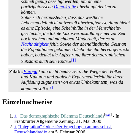
schnell genug beseitigt werden, um an eine
partizipatorische
Demokratie
überhaupt denken zu
können.
Sollte sich herausstellen, dass das westliche
Lebensmodell nicht universell übertragbar ist, dann bleibt
es eine Episode, eine Scheinblüte in der Menschheits­
geschichte, die lokale Luxus­veranstaltung einer zur Zeit
noch reichen und mächtigen Minderheit, der es an
Nachhaltigkeit
fehlt. Sowie der abend­ländische Geist an
die Populationen gebunden bleibt, die ihn hervor­gebracht
haben, bedeutet die Aufzehrung ihrer demographischen
[1]
Substanz auch sein Ende.»
Zitat:
«
Europa
kann nicht beides sein: die Wiege der Völker
und Kulturen und zugleich Experimentierfeld für deren
Auflösung zugunsten von etwas Unbekanntem, was da
[2]
kommen soll.»
Einzelnachweise
[
ext
]
↑
Das demographische Dilemma Deutschlands
- In:
Frankfurter Allgemeine Zeitung, 31. Mai 2000
↑
"Integration" Oder: Der Fragebogen an uns selbst
,
Deutschlandradio
am 5. Februar 2006