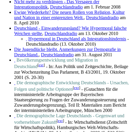
Nicht mehr zu verdrängen - Das Versagen der
Integrationspolitik
,
Deutschlandradio
am 1. Februar 2008
Ewige Wiederkehr? Die neuen Rollen von Religion, Kultur
und Nation in einer entgrenzten Welt.
,
Deutschlandradio
am
8. April 2010
Deutschland - Einwanderungsland? Wie Hypermoral falsche
Weichen stellte
,
Deutschlandradio
am 13. Oktober 2010
Hypermoral in Deutschland als Integrationshindernis
-
Deutschlandradio (13. Oktober 2010)
Die Jugendlücke bleibt. Anmerkungen zur Demografie in
Deutschland.
,
Deutschlandradio
am 31. August 2011
Bevölkerungsentwicklung und Migration in
[
ext
]
Deutschland
- In: Aus Politik und Zeitgeschichte, Beilage
zur Wochenzeitung Das Parlament, B 43/2001, 19. Oktober
2001 (S. 20-30)
Die demographische Entwicklung Deutschlands - Ursachen,
[
ext
]
Folgen und politische Optionen
- (Gutachten für die
interministerielle Arbeitsgruppe der Bayerischen
Staatsregierung zu Fragen der Zuwanderungssteuerung und
Zuwanderungsbegrenzung), Teil II: Materialien zum Bericht
der interministeriellen Arbeitsgruppe, München 2000
Die demographische Lage Deutschlands - Gegenwart und
[
ext
]
vorhersehbare Zukunft
- In: Wirtschaftsdienst (Zeitschrift
für Wirtschaftspolitik), Hamburgisches Welt-Wirtschafts-