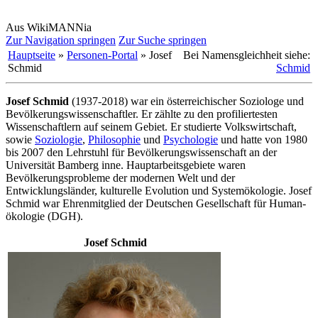
Aus WikiMANNia
Zur Navigation springen
Zur Suche springen
Hauptseite
»
Personen-Portal
» Josef
Bei Namensgleichheit siehe:
Schmid
Schmid
Josef Schmid
(1937-2018) war ein österreichischer Soziologe und
Bevölkerungs­wissen­schaftler. Er zählte zu den profiliertesten
Wissenschaftlern auf seinem Gebiet. Er studierte Volkswirtschaft,
sowie
Soziologie
,
Philosophie
und
Psychologie
und hatte von 1980
bis 2007 den Lehrstuhl für Bevölkerungs­wissenschaft an der
Universität Bamberg inne. Haupt­arbeits­gebiete waren
Bevölkerungs­probleme der modernen Welt und der
Entwicklungsländer, kulturelle Evolution und System­ökologie. Josef
Schmid war Ehren­mitglied der Deutschen Gesellschaft für Human­
ökologie (DGH).
Josef Schmid