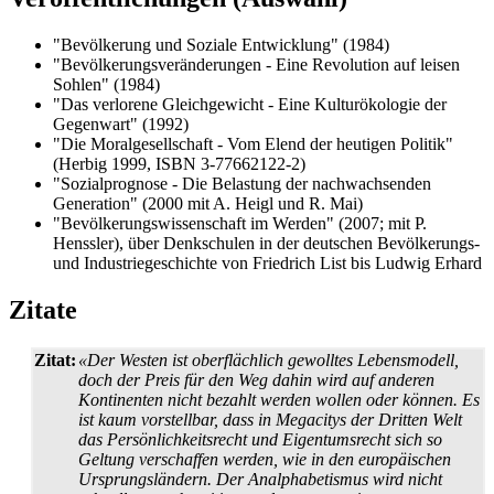
"Bevölkerung und Soziale Entwicklung" (1984)
"Bevölkerungsveränderungen - Eine Revolution auf leisen
Sohlen" (1984)
"Das verlorene Gleichgewicht - Eine Kulturökologie der
Gegenwart" (1992)
"Die Moralgesellschaft - Vom Elend der heutigen Politik"
(Herbig 1999, ISBN 3-77662122-2)
"Sozialprognose - Die Belastung der nachwachsenden
Generation" (2000 mit A. Heigl und R. Mai)
"Bevölkerungswissenschaft im Werden" (2007; mit P.
Henssler), über Denkschulen in der deutschen Bevölkerungs-
und Industrie­geschichte von Friedrich List bis Ludwig Erhard
Zitate
Zitat:
«Der Westen ist oberflächlich gewolltes Lebensmodell,
doch der Preis für den Weg dahin wird auf anderen
Kontinenten nicht bezahlt werden wollen oder können. Es
ist kaum vorstellbar, dass in Megacitys der Dritten Welt
das Persönlich­keits­recht und Eigentums­recht sich so
Geltung verschaffen werden, wie in den europäischen
Ursprungs­ländern. Der Analphabetismus wird nicht