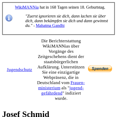
WikiMANNia
hat in 168 Tagen seinen 18. Geburtstag.
"Zuerst ignorieren sie dich, dann lachen sie über
dich, dann bekämpfen sie dich und dann gewinnst
du."
-
Mahatma Gandhi
Die Bericht­erstattung
WikiMANNias über
Vorgänge des
Zeitgeschehens dient der
staats­bürgerlichen
Aufklärung. Unterstützen
Jugendschutz
Sie eine einzig­artige
Webpräsenz, die in
Deutschland vom
Frauen­
ministerium
als "
jugend­
gefährdend
" indiziert
wurde.
Josef Schmid