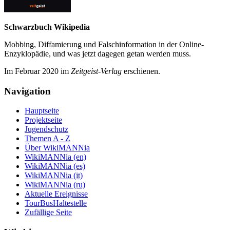
Schwarzbuch Wikipedia
Mobbing, Diffamierung und Falsch­information in der Online-
Enzyklo­pädie, und was jetzt da­gegen getan werden muss.
Im Februar 2020 im
Zeit­geist-Verlag
erschienen.
Navigation
Hauptseite
Projektseite
Jugendschutz
Themen A - Z
Über WikiMANNia
WikiMANNia (en)
WikiMANNia (es)
WikiMANNia (it)
WikiMANNia (ru)
Aktuelle Ereignisse
TourBusHaltestelle
Zufällige Seite