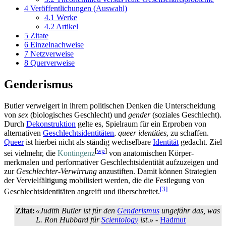
4
Veröffentlichungen (Auswahl)
4.1
Werke
4.2
Artikel
5
Zitate
6
Einzelnachweise
7
Netzverweise
8
Querverweise
Genderismus
Butler verweigert in ihrem politischen Denken die Unterscheidung
von
sex
(biologisches Geschlecht) und
gender
(soziales Geschlecht).
Durch
Dekonstruktion
gelte es, Spielraum für ein Erproben von
alternativen
Geschlechtsidentitäten
,
queer identities
, zu schaffen.
Queer
ist hierbei nicht als ständig wechselbare
Identität
gedacht. Ziel
[
wp
]
sei vielmehr, die
Kontingenz
von anatomischen Körper­
merkmalen und performativer Geschlechts­identität aufzuzeigen und
zur
Geschlechter-Verwirrung
anzustiften. Damit können Strategien
der Vervielfältigung mobilisiert werden, die die Festlegung von
[3]
Geschlechts­identitäten angreift und überschreitet.
Zitat:
«Judith Butler ist für den
Genderismus
ungefähr das, was
L. Ron Hubbard für
Scientology
ist.»
-
Hadmut