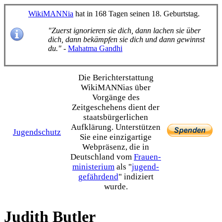
WikiMANNia
hat in 168 Tagen seinen 18. Geburtstag.
"Zuerst ignorieren sie dich, dann lachen sie über
dich, dann bekämpfen sie dich und dann gewinnst
du."
-
Mahatma Gandhi
Die Bericht­erstattung
WikiMANNias über
Vorgänge des
Zeitgeschehens dient der
staats­bürgerlichen
Aufklärung. Unterstützen
Jugendschutz
Sie eine einzig­artige
Webpräsenz, die in
Deutschland vom
Frauen­
ministerium
als "
jugend­
gefährdend
" indiziert
wurde.
Judith Butler