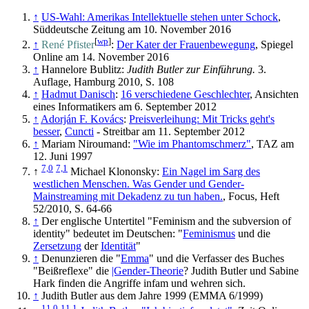
↑
US-Wahl: Amerikas Intellektuelle stehen unter Schock
,
Süddeutsche Zeitung am 10. November 2016
[
wp
]
↑
René Pfister
:
Der Kater der Frauenbewegung
, Spiegel
Online am 14. November 2016
↑
Hannelore Bublitz:
Judith Butler zur Einführung.
3.
Auflage, Hamburg 2010, S. 108
↑
Hadmut Danisch
:
16 verschiedene Geschlechter
, Ansichten
eines Informatikers am 6. September 2012
↑
Adorján F. Kovács
:
Preisverleihung: Mit Tricks geht's
besser
,
Cuncti
- Streitbar am 11. September 2012
↑
Mariam Niroumand:
"Wie im Phantomschmerz"
, TAZ am
12. Juni 1997
7,0
7,1
↑
Michael Klononsky:
Ein Nagel im Sarg des
westlichen Menschen. Was Gender und Gender-
Mainstreaming mit Dekadenz zu tun haben.
, Focus, Heft
52/2010, S. 64-66
↑
Der englische Untertitel "Feminism and the subversion of
identity" bedeutet im Deutschen: "
Feminismus
und die
Zersetzung
der
Identität
"
↑
Denunzieren die "
Emma
" und die Verfasser des Buches
"Beißreflexe" die
|Gender-Theorie
? Judith Butler und Sabine
Hark finden die Angriffe infam und wehren sich.
↑
Judith Butler aus dem Jahre 1999 (EMMA 6/1999)
11,0
11,1