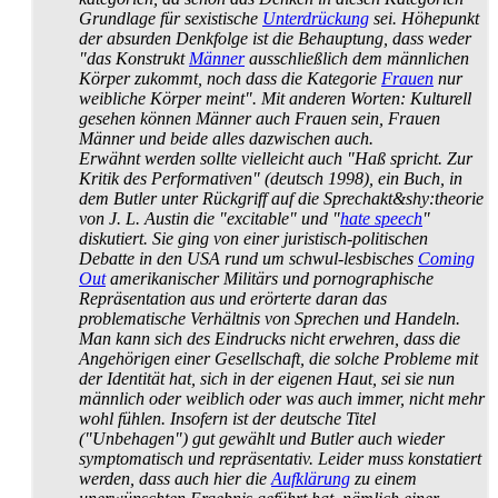
Grundlage für sexistische
Unterdrückung
sei. Höhepunkt
der absurden Denkfolge ist die Behauptung, dass weder
"das Konstrukt
Männer
ausschließlich dem männlichen
Körper zukommt, noch dass die Kategorie
Frauen
nur
weibliche Körper meint". Mit anderen Worten: Kulturell
gesehen können Männer auch Frauen sein, Frauen
Männer und beide alles dazwischen auch.
Erwähnt werden sollte vielleicht auch "Haß spricht. Zur
Kritik des Performativen" (deutsch 1998), ein Buch, in
dem Butler unter Rückgriff auf die Sprechakt&shy:theorie
von J. L. Austin die "excitable" und "
hate speech
"
diskutiert. Sie ging von einer juristisch-politischen
Debatte in den USA rund um schwul-lesbisches
Coming
Out
amerikanischer Militärs und porno­graphische
Repräsentation aus und erörterte daran das
problematische Verhältnis von Sprechen und Handeln.
Man kann sich des Eindrucks nicht erwehren, dass die
Angehörigen einer Gesellschaft, die solche Probleme mit
der Identität hat, sich in der eigenen Haut, sei sie nun
männlich oder weiblich oder was auch immer, nicht mehr
wohl fühlen. Insofern ist der deutsche Titel
("Unbehagen") gut gewählt und Butler auch wieder
symptomatisch und repräsentativ. Leider muss konstatiert
werden, dass auch hier die
Aufklärung
zu einem