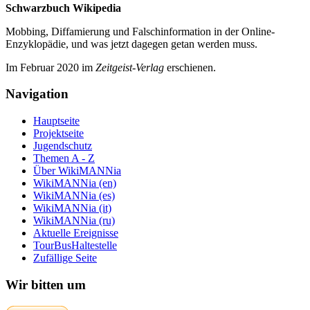
Schwarzbuch Wikipedia
Mobbing, Diffamierung und Falsch­information in der Online-
Enzyklo­pädie, und was jetzt da­gegen getan werden muss.
Im Februar 2020 im
Zeit­geist-Verlag
erschienen.
Navigation
Hauptseite
Projektseite
Jugendschutz
Themen A - Z
Über WikiMANNia
WikiMANNia (en)
WikiMANNia (es)
WikiMANNia (it)
WikiMANNia (ru)
Aktuelle Ereignisse
TourBusHaltestelle
Zufällige Seite
Wir bitten um