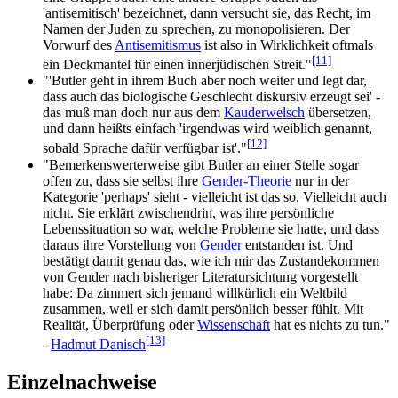
'antisemitisch' bezeichnet, dann versucht sie, das Recht, im
Namen der Juden zu sprechen, zu monopolisieren. Der
Vorwurf des
Antisemitismus
ist also in Wirklichkeit oftmals
[11]
ein Deckmantel für einen inner­jüdischen Streit."
"'Butler geht in ihrem Buch aber noch weiter und legt dar,
dass auch das biologische Geschlecht diskursiv erzeugt sei' -
das muß man doch nur aus dem
Kauderwelsch
übersetzen,
und dann heißts einfach 'irgendwas wird weiblich genannt,
[12]
sobald Sprache dafür verfügbar ist'."
"Bemerkenswerterweise gibt Butler an einer Stelle sogar
offen zu, dass sie selbst ihre
Gender-Theorie
nur in der
Kategorie 'perhaps' sieht - vielleicht ist das so. Vielleicht auch
nicht. Sie erklärt zwischendrin, was ihre persönliche
Lebenssituation so war, welche Probleme sie hatte, und dass
daraus ihre Vorstellung von
Gender
entstanden ist. Und
bestätigt damit genau das, wie ich mir das Zustandekommen
von Gender nach bisheriger Literatursichtung vorgestellt
habe: Da zimmert sich jemand willkürlich ein Weltbild
zusammen, weil er sich damit persönlich besser fühlt. Mit
Realität, Überprüfung oder
Wissenschaft
hat es nichts zu tun."
[13]
-
Hadmut Danisch
Einzelnachweise