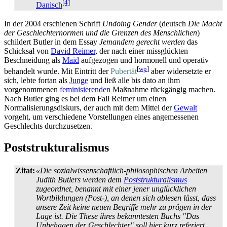
[4]
Danisch
In der 2004 erschienen Schrift
Undoing Gender
(deutsch
Die Macht
der Geschlechter­normen und die Grenzen des Menschlichen
)
schildert Butler in dem Essay
Jemandem gerecht werden
das
Schicksal von
David Reimer
, der nach einer missglückten
Beschneidung als
Maid
aufgezogen und hormonell und operativ
[
wp
]
behandelt wurde. Mit Eintritt der
Pubertät
aber widersetzte er
sich, lebte fortan als
Junge
und ließ alle bis dato an ihm
vorgenommenen
feminisierenden
Maßnahme rückgängig machen.
Nach Butler ging es bei dem Fall Reimer um einen
Normalisierungs­diskurs, der auch mit dem Mittel der
Gewalt
vorgeht, um verschiedene Vorstellungen eines angemessenen
Geschlechts durchzusetzen.
Poststrukturalismus
Zitat:
«Die sozialwissenschaftlich-philosophischen Arbeiten
Judith Butlers werden dem
Poststrukturalismus
zugeordnet, benannt mit einer jener unglücklichen
Wortbildungen (Post-), an denen sich ablesen lässt, dass
unsere Zeit keine neuen Begriffe mehr zu prägen in der
Lage ist. Die These ihres bekanntesten Buchs "Das
Unbehagen der Geschlechter" soll hier kurz referiert