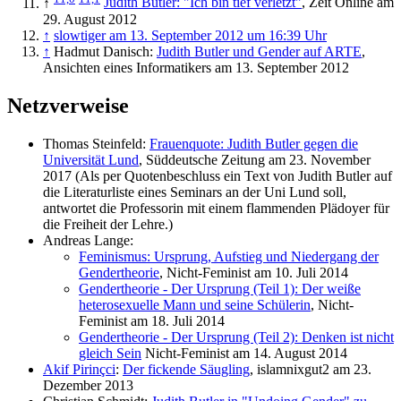
↑
Judith Butler: "Ich bin tief verletzt"
, Zeit Online am
29. August 2012
↑
slowtiger am 13. September 2012 um 16:39 Uhr
↑
Hadmut Danisch:
Judith Butler und Gender auf ARTE
,
Ansichten eines Informatikers am 13. September 2012
Netzverweise
Thomas Steinfeld:
Frauenquote: Judith Butler gegen die
Universität Lund
, Süddeutsche Zeitung am 23. November
2017 (Als per Quotenbeschluss ein Text von Judith Butler auf
die Literatur­liste eines Seminars an der Uni Lund soll,
antwortet die Professorin mit einem flammenden Plädoyer für
die Freiheit der Lehre.)
Andreas Lange:
Feminismus: Ursprung, Aufstieg und Niedergang der
Gendertheorie
, Nicht-Feminist am 10. Juli 2014
Gendertheorie - Der Ursprung (Teil 1): Der weiße
heterosexuelle Mann und seine Schülerin
, Nicht-
Feminist am 18. Juli 2014
Gendertheorie - Der Ursprung (Teil 2): Denken ist nicht
gleich Sein
Nicht-Feminist am 14. August 2014
Akif Pirinçci
:
Der fickende Säugling
, islamnixgut2 am 23.
Dezember 2013