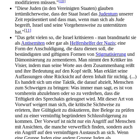
[10]
modifizieren müssen."
"Diese Juden (in den Vereinigten Staaten) glauben
irrtümlicherweise, dass der Staat Israel das
Judentum
unserer
Zeit repräsentiert und dass man, wenn man sich als Jude
begreift, Israel und seine Vorgehensweise zu unterstützen
[11]
hat."
"Das geht vielen so, die Israel kritisieren - man brandmarkt sie
als
Antisemiten
oder gar als
Helfershelfer der Nazis
; eine
Form der Anschuldigung, die dazu dienen soll, die
beständigsten und giftigsten Formen von
Stigmatisierung
und
Dämonisierung zu zementieren. Man nimmt den Kritiker ins
Visier, indem man seine Worte aus dem Zusammenhang reißt
und ihre Bedeutung auf den Kopf stellt. Man erklärt seine
Auffassungen ohne Rücksicht auf deren Inhalt für nichtig. (...)
Es handelt sich um eine Taktik, die darauf abzielt, Menschen
zum Schweigen zu bringen: Was immer man sagt, es ist von
vornherein abzulehnen oder so zu verdrehen, dass die
Triftigkeit des Sprechakts geleugnet wird. Mit dieser Art von
Vorwurf weigert man sich, die kritische Sichtweise zu
erörtern, ihre Gültigkeit zu diskutieren, ihre Belege zu prüfen
und zu einer vernünftig begründeten Schlussfolgerung zu
kommen. Der Vorwurf ist nicht nur ein Angriff auf Menschen
mit Ansichten, die manche verwerflich finden, sondern auch
ein Angriff auf den vernünftigen Austausch an sich. Wenn
eine Gruppe Juden eine andere Gruppe Juden als