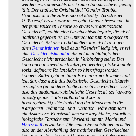
werden, was angesichts des kruden Inhalts schwer genug
fällt. Der englische Originaltitel "Gender Trouble.
Feminism and the subversion of identity" (erschienen
1990) zeigt besser, worum es geht. Gender bezeichnet in
der feministischen Theorie so etwas wie das "soziale
Geschlecht", mithin eine Geschlechts­kategorie, die nicht
natürlich gegeben ist, im Unterschied zum biologischen
Geschlecht. Bei den traditionellen, um nicht zu sagen
alten
Feministinnen
hieß es zu "Gender" lediglich, es sei
eine
Geschlechtsidentität
, die mit dem biologischen
Geschlecht nicht ursächlich in Verbindung stehe: Das
kann noch insoweit nachvollzogen werden, als bestimmte
sozial definierte Rollenbilder so hinterfragt werden
können. Butler geht in ihrem Buch aber noch weiter und
legt dar, dass auch das biologische Geschlecht diskursiv
erzeugt sei (an anderer Stelle schreibt sie wörtlich: "sex",
also das anatomisch-biologische Geschlecht, sei "always
already gender", also kulturell und sozial
hervorgebracht). Die Einteilung der Menschen in die
Kategorien "männlich" und "weiblich" wäre demnach
ein diskursives Konstrukt, das eine angebliche, natürlich-
biologische Tatsache zum Vorwand nimmt, Macht und
Herrschaft
auszuüben. Die neuen Feministinnen arbeiten
also an der Abschaffung der traditionellen Geschlechter­
kategorien, da schon das Denken in diesen Kategorien