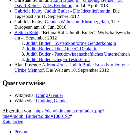
Christian Schmidt:
Judith Butler in "Undoing Gender" zu
David Reimer
,
Alles Evolution
am 14. April 2013
Gabriele Kuby
:
Judith Butler - Die Ideenlieferantin
, Die
Tagespost am 11. September 2012
Gabriele Kuby:
Gender-Wahnsinn: Einsturzgefahr
, The
European am 18. Juni 2010
Bettina Röhl
: "Bettina Röhl: Judith Butler", Wirtschaftswoche
am 4. September 2012
Judith Butler - Systemkonforme Genderkönigin
Judith Butler - Die "Queer"-Denkerin
Judith Butler - Pseudowissenschaftliches Unternehmen
Judith Butler - Gegen Testosteron
Alan Posener:
Adorno-Preis: Judith Butler ist so borniert wie
Ulrike Meinhof
, Die Welt am 10. September 2012
Querverweise
Wikipedia:
Doing Gender
Wikipedia:
Undoing Gender
Abgerufen von „
https://de.wikimannia.org/index.php?
title=Judith_Butler&oldid=1080192
“
Kategorien
:
Person