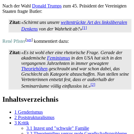
Nach der Wahl
Donald Trumps
zum 45. Präsident der Vereinigten
Staaten fragte Butler:
Zitat:
«Schirmt uns unsere
weltentrückte Art des links­liberalen
[1]
Denkens
von der Wahrheit ab?»
[
wp
]
René Pfister
kommentiert dazu:
Zitat:
«Es ist wohl eher eine rhetorische Frage. Gerade der
akademische
Feminismus
in den USA hat sich in den
vergangenen Jahrzehnten in immer gewagtere
Theoriehöhen
geschraubt und war schon dabei, das
Geschlecht als Kategorie abzuschaffen. Nun stellen seine
Vertreterinnen entsetzt fest, dass er außerhalb der
[2]
Seminarräume völlig einflusslos ist.»
Inhaltsverzeichnis
1
Genderismus
2
Poststrukturalismus
3
Kritik
3.1
Inzest und "schwule" Familie
3.2
Theoriemilieu versus reale Gesellschaftsprobleme