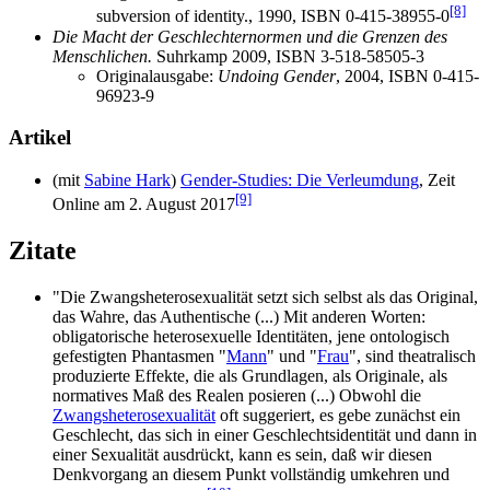
[8]
subversion of identity., 1990, ISBN 0-415-38955-0
Die Macht der Geschlechternormen und die Grenzen des
Menschlichen.
Suhrkamp 2009, ISBN 3-518-58505-3
Originalausgabe:
Undoing Gender
, 2004, ISBN 0-415-
96923-9
Artikel
(mit
Sabine Hark
)
Gender-Studies: Die Verleumdung
, Zeit
[9]
Online am 2. August 2017
Zitate
"Die Zwangsheterosexualität setzt sich selbst als das Original,
das Wahre, das Authentische (...) Mit anderen Worten:
obligatorische heterosexuelle Identitäten, jene ontologisch
gefestigten Phantasmen "
Mann
" und "
Frau
", sind theatralisch
produzierte Effekte, die als Grundlagen, als Originale, als
normatives Maß des Realen posieren (...) Obwohl die
Zwangsheterosexualität
oft suggeriert, es gebe zunächst ein
Geschlecht, das sich in einer Geschlechtsidentität und dann in
einer Sexualität ausdrückt, kann es sein, daß wir diesen
Denkvorgang an diesem Punkt vollständig umkehren und