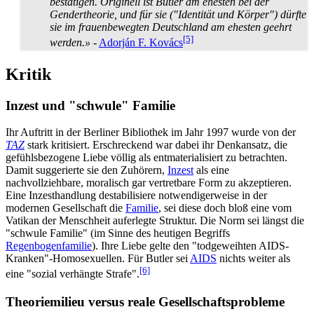
bestätigen. Originell ist Butler am ehesten bei der
Gender­theorie, und für sie ("Identität und Körper") dürfte
sie im frauen­bewegten Deutschland am ehesten geehrt
[5]
werden.»
-
Adorján F. Kovács
Kritik
Inzest und "schwule" Familie
Ihr Auftritt in der Berliner Bibliothek im Jahr 1997 wurde von der
TAZ
stark kritisiert. Erschreckend war dabei ihr Denkansatz, die
gefühlsbezogene Liebe völlig als entmaterialisiert zu betrachten.
Damit suggerierte sie den Zuhörern,
Inzest
als eine
nachvollziehbare, moralisch gar vertretbare Form zu akzeptieren.
Eine Inzesthandlung destabilisiere notwendigerweise in der
modernen Gesellschaft die
Familie
, sei diese doch bloß eine vom
Vatikan der Menschheit auferlegte Struktur. Die Norm sei längst die
"schwule Familie" (im Sinne des heutigen Begriffs
Regenbogenfamilie
). Ihre Liebe gelte den "todgeweihten AIDS-
Kranken"-Homosexuellen. Für Butler sei
AIDS
nichts weiter als
[6]
eine "sozial verhängte Strafe".
Theoriemilieu versus reale Gesellschaftsprobleme