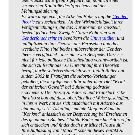
unerwünschten Ergebnis geführt hat, nämlich einer
vermehrten Kontrolle des Sprechens und der
Meinungsäußerung.
Es wäre ungerecht, die Arbeiten Butlers auf die
Gender­
theorie
einzuschränken. An der Wirkmächtigkeit ihrer
Veröffentlichungen, die das Kuratorium herausstellt,
besteht jedoch kein Zweifel: Ganze Kohorten von
Gender­forscherinnen
bevölkern die
Universitäten
und
multiplizieren ihre Theorie, das Fernsehen und das
westliche Kino sind beide unübersehbar der Gender­
theorie verpflichtet - dies nur zwei Beispiele. Dass sie
nicht für jede politische Entscheidung verantwortlich ist,
die sich zu Recht oder zu Unrecht auf ihre Theorien
beruft, dürfte selbstverständlich sein. Judith Butler hat
zudem 2002 in Frankfurt die Adorno-Vorlesungen
gehalten, die im folgenden Jahr unter dem Titel "Kritik
der ethischen Gewalt" bei Suhrkamp gedruckt
erschienen: Der Bezug zu Adorno und Frankfurt ist bei
ihr also schon auf diese oberflächliche Weise geschaffen;
in ihrem Werk hat sie sich tatsächlich mit Adorno aus­
einander­gesetzt. Allerdings meinte Magnus Klaue in
"Konkret" anlässlich einer Besprechung bei Erscheinen
des genannten Buches: "Judith Butler möchte Adorno für
sich entdecken und findet doch nur Michel Foucault."
Ihre Auffassung von "Macht" scheint dieses Verdikt zu