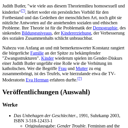
Judith Butler, "wie viele aus diesem Theoriemilieu homosexuell und
[7]
kinderlos"
, liefert weder ein persönliches Vorbild für den
Fortbestand und das Gedeihen der menschlichen Art, noch gibt sie
nützliche Antworten auf die anstehenden sozialen und ethischen
Probleme. Ihre Theorie ist für die Problematik der
Demographie
, des
sinkenden
Bildungsniveaus
, der
Kindererziehung
, der Verbesserung
des sozialen Zusammenhalts schlicht unbrauchbar.
Nahezu von Anfang an und mit bemerkenswerter Konstanz rangiert
die bürgerliche
Familie
an der Spitze zu bekämpfender
"Zwangsstrukturen".
Kinder
wiederum spielen im Gender-Diskurs
einer Judith Butler ungefähr eine Rolle wie die Verhütung im
katholischen. Wer die Begriffe
Frau
und
Mutter
zu eng
zusammenbringt, ist des Teufels, wie hierzulande etwa die TV-
[7]
Moderatorin
Eva Herman
erfahren durfte.
Veröffentlichungen (Auswahl)
Werke
Das Unbehagen der Geschlechter
., 1991, Suhrkamp 2003,
ISBN 3-518-12433-1
Originalausgabe:
Gender Trouble
. Feminism and the