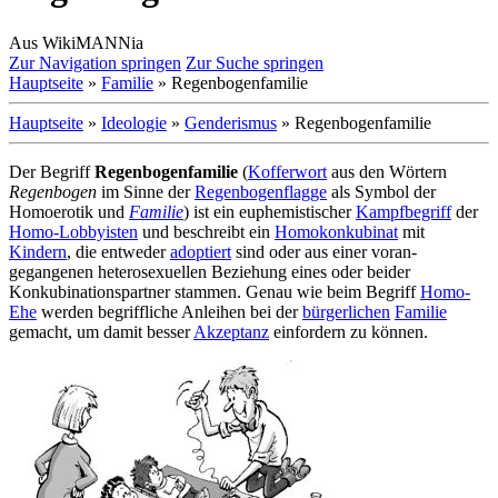
Aus WikiMANNia
Zur Navigation springen
Zur Suche springen
Hauptseite
»
Familie
» Regenbogenfamilie
Hauptseite
»
Ideologie
»
Genderismus
» Regenbogenfamilie
Der Begriff
Regenbogenfamilie
(
Kofferwort
aus den Wörtern
Regenbogen
im Sinne der
Regenbogenflagge
als Symbol der
Homoerotik und
Familie
) ist ein euphemistischer
Kampfbegriff
der
Homo-Lobbyisten
und beschreibt ein
Homokonkubinat
mit
Kindern
, die entweder
adoptiert
sind oder aus einer voran­
gegangenen hetero­sexuellen Beziehung eines oder beider
Konkubinations­partner stammen. Genau wie beim Begriff
Homo-
Ehe
werden begriffliche Anleihen bei der
bürgerlichen
Familie
gemacht, um damit besser
Akzeptanz
einfordern zu können.