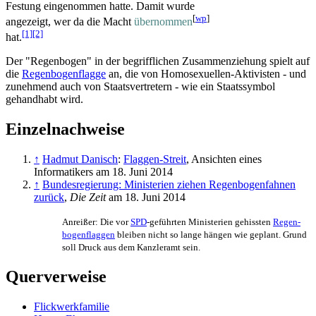
Festung eingenommen hatte. Damit wurde
[
wp
]
angezeigt, wer da die Macht
übernommen
[1]
[2]
hat.
Der "Regenbogen" in der begrifflichen Zusammenziehung spielt auf
die
Regenbogenflagge
an, die von Homosexuellen-Aktivisten - und
zunehmend auch von Staatsvertretern - wie ein Staatssymbol
gehandhabt wird.
Einzelnachweise
↑
Hadmut Danisch
:
Flaggen-Streit
, Ansichten eines
Informatikers am 18. Juni 2014
↑
Bundesregierung: Ministerien ziehen Regenbogenfahnen
zurück
,
Die Zeit
am 18. Juni 2014
Anreißer: Die vor
SPD
-geführten Ministerien gehissten
Regen­
bogen­flaggen
bleiben nicht so lange hängen wie geplant. Grund
soll Druck aus dem Kanzleramt sein.
Querverweise
Flickwerkfamilie