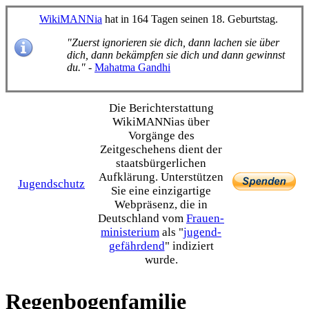
WikiMANNia
hat in 164 Tagen seinen 18. Geburtstag.
"Zuerst ignorieren sie dich, dann lachen sie über
dich, dann bekämpfen sie dich und dann gewinnst
du."
-
Mahatma Gandhi
Die Bericht­erstattung
WikiMANNias über
Vorgänge des
Zeitgeschehens dient der
staats­bürgerlichen
Aufklärung. Unterstützen
Jugendschutz
Sie eine einzig­artige
Webpräsenz, die in
Deutschland vom
Frauen­
ministerium
als "
jugend­
gefährdend
" indiziert
wurde.
Regenbogenfamilie