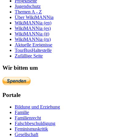
Projektseite
Jugendschutz
Themen A - Z
Über WikiMANNia
WikiMANNia (en)
WikiMANNia (es)
WikiMANNia (it)
WikiMANNia (ru)
Aktuelle Ereignisse
TourBusHaltestelle
Zufällige Seite
Wir bitten um
Portale
Bildung und Erziehung
Familie
Familienrecht
Falschbeschuldigung
Feminismuskritik
Gesellschaft