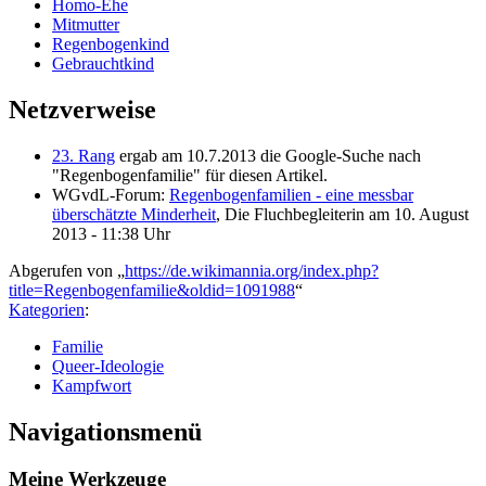
Homo-Ehe
Mitmutter
Regenbogenkind
Gebrauchtkind
Netzverweise
23. Rang
ergab am 10.7.2013 die Google-Suche nach
"Regenbogenfamilie" für diesen Artikel.
WGvdL-Forum:
Regenbogenfamilien - eine messbar
überschätzte Minderheit
, Die Fluchbegleiterin am 10. August
2013 - 11:38 Uhr
Abgerufen von „
https://de.wikimannia.org/index.php?
title=Regenbogenfamilie&oldid=1091988
“
Kategorien
:
Familie
Queer-Ideologie
Kampfwort
Navigationsmenü
Meine Werkzeuge