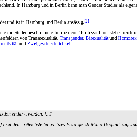
utschland. In Hamburg und in Berlin kann man Gender Studies als eige
[1]
et und ist in Hamburg und Berlin ansässig.
 die Stellen­beschreibung für die neue "ProfessorInnen­stelle" reichl
n­feldern von Trans­sexualität,
Transgender
,
Bisexualität
und
Homosexu
mativität
und
Zweigeschlechtlichkeit
".
tion entlarvt werden. [...]
] liegt dem "Gleichstellungs- bzw. Frau-gleich-Mann-Dogma" zugrund