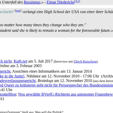
[15]
n Unterfall des
Rassismus
.»
-
Elmar Diederichs
[
ext
]
wechseln!"
verlangt eine High School der USA von einer ihrer Schüle
out no matter how many times they change who they are."
udent said she is likely to remain a woman for the foreseeable future.»
ch nicht
,
Kath.net
am 5. Juli 2017
(Interview mit
Ulrich Kutschera
)
Online
am 3. Februar 2003
gericht
, Ansichten eines Informatikers am 13. Januar 2014
e in die Justiz!
, Nihilator am 12. November 2010 - 17:06 Uhr (Archi
desverfassungsgericht
,
Brainlogs
am 12. November 2010
(aus dem Intern
d Queer zu kritisieren geht nicht für Pressesprecher des Bundesminini
:41 Uhr
ratieBlog
:
Neu gewählte BVerfG-Richterin aus autonomer Frauenbe
011
tenz­Zentrums" läuft aus. Was will die Politik?