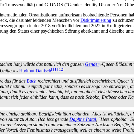
ür Transsexualität) und GIDNOS ("Gender Identity Disorder Not Other
internationalen Organisationen aufmerksam beobachtende Personen haben 
eck, die darunter leidenden Menschen vor
Diskriminierung
zu schützen
ressen­gruppen in der 2018 veröffentlichten und 2022 in Kraft getreten
störung den Status einer psychischen Störung aberkannt und dieselbe u
sachen hat,) würde das natürlich den ganzen
Gender
-/Queer-Blödsinn 
[11]
[12]
 Unfug.»
-
Hadmut Danisch
abe das für das
Buch
recherchiert und ausführlich beschrieben. Queer is
et nicht nur einfach gar nichts, sondern es ist sogar so entworfen, das
ung, damit es grenzenlos beliebig ist, um möglichst viele Menschen dam
damit sich jeder einbilden kann, dass es nach Schoko, Erdbeer oder Ka
 einzige greifbare Begriffs­definition gefunden. Alles ist willkürlich, all
von Autor zu Autor. (Ich lese gerade
Daphne Patai
, "Heterophobia - S
 in ihren Aussagen ständig und von einem Satz zum Nächsten Begriffe,
er Vorteil des Feminismus herausgestellt, weil es einem so weite Freiheit