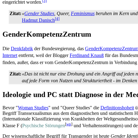
[3]
eingerichtet worden.
Zitat:
«
Gender Studies
, Queer,
Feminismus
beruhen im Kern und f
[4]
Hadmut Danisch
GenderKompetenzZentrum
Die
Denkfabrik
der Bundesregierung, das
GenderKompetenzZentru
Internet
entfernt, weil der Blogger
Ferdinand Knauß
für das Bundesmi
finden, außer, dass er vom Gender­Kompetenz­Zentrum in Verbindung
Zitat:
«Das ist nicht nur eine Drohung und ein Angriff auf jeden 
auf jede Form von Nutzen und Strukturiertheit - im Denke
Ideologie und PC statt Diagnose in der Me
Bevor "
Woman Studies
" und "Queer Studies" die
Definitions­hoheit
ü
Begriff Trans­sexualismus aus dem diagnostischen und statistischem 
(Internationale Klassifizierung von Krankheiten der Welt­gesundheits
[
wp
]
Klasse F (
Psychische Störungen
und Verhaltens­störungen) und d
Der wissenschaftliche Begriff für Transgender ist heute
Gender Identi