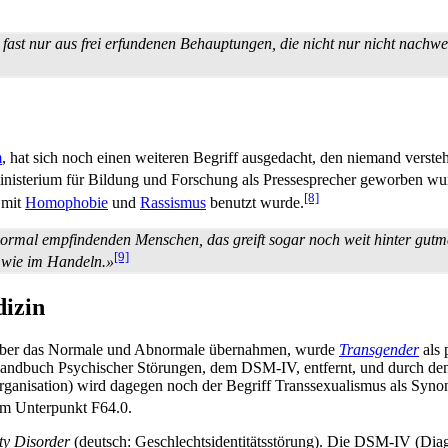
ast nur aus frei erfundenen Behauptungen, die nicht nur nicht nachwe
m
, hat sich noch einen weiteren Begriff ausgedacht, den niemand versteh
nisterium für Bildung und Forschung als Presse­sprecher geworben wu
[8]
 mit
Homophobie
und
Rassismus
benutzt wurde.
normal empfindenden Menschen, das greift sogar noch weit hinter gutmen
[9]
n wie im Handeln.»
dizin
ber das Normale und Abnormale übernahmen, wurde
Transgender
als 
Handbuch Psychischer Störungen, dem DSM-IV, entfernt, und durch den Be
­organisation) wird dagegen noch der Begriff Trans­sexualismus als Syn
em Unterpunkt F64.0.
ty Disorder
(deutsch: Geschlechts­identitäts­störung). Die DSM-IV (Diag