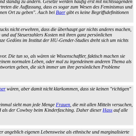
 und ständig zu ändern. Gesetze werden häufig erst mit nichts­sagenden
rtreten die Auffassung, dass es sogar zum Wesen des Feminismus und
einen Ort zu geben". Auch bei
Baer
gibt es keine Begriffs­definitionen
rucks nicht erwehren, dass die überhaupt gar nichts anderes machen,
 und auf Steuer­zahlers Kosten mit ihren ganz persönlichen
ze Gedöns im Institut der HU-Gender-Studies dreht sich um nichts
r. Die tun so, als wären sie Wissenschaftler, faktisch machen sie
Zu einem normalen Leben, oder mal zu irgend­einem anderen Thema als
 Antworten geben, die sich immer um ihre persönlichen Probleme
ner
wären, aber damit nicht klarkommen, dass sie keinen "richtigen"
f einmal sieht man jede Menge
Frauen
, die mit allen Mitteln versuchen,
ind als der Cowboy beim Kinderfasching. Daher dieser
Hass
auf alle
er angeblich eigenen Lebensweise als ethnische und marginalisierte