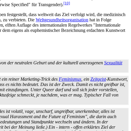
[10]
wise Specified" für Transgender).
festgestellt, dass weltweit das Ziel verfolgt wird, die medizinisch
, zu verbieten. Die
Weltgesundheitsorganisation
hat in Folge
en, elften Auflage des internationalen Regelwerkes "Internationale
nter dem eigens als euphemistischer Bezeichnung erdachten Kunstwort
von der neutralen Geburt und der kulturell anerzogenen
Sexualität
t ein reiner Marketing-Trick des
Feminismus
, ein
Zeitgeist
-Kunstwort,
s es nichts bedeutet. Das ist der Zweck. Damit es nicht greifbar ist,
it einzufangen. Unter Queer darf und soll sich jeder vorstellen,
ktusfeige schmeckt, je nachdem, was er mag. Typischer Fall von
es ist volatil, vage, unscharf, ungreifbar, unerkennbar, alles ist
exual Harassment and the Future of Feminism", die darin auch
 Bedeutungen und Standpunkte wechseln und ändern. In der
 bei der Meinung ließe.) Ein - intern - offen erklärtes Ziel der