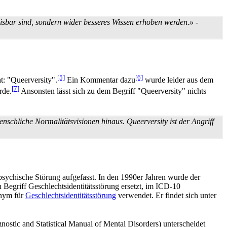
isbar sind, sondern wider besseres Wissen erhoben werden.»
-
[5]
[6]
t: "Queerversity".
Ein Kommentar dazu
wurde leider aus dem
[7]
rde.
Ansonsten lässt sich zu dem Begriff "Queerversity" nichts
schliche Normalitäts­visionen hinaus. Queerversity ist der Angriff
psychische Störung aufgefasst. In den 1990er Jahren wurde der
griff Geschlechts­identitäts­störung ersetzt, im ICD-10
onym für
Geschlechtsidentitätsstörung
verwendet. Er findet sich unter
nostic and Statistical Manual of Mental Disorders) unterscheidet