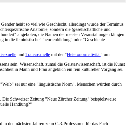
Gender heißt so viel wie Geschlecht, allerdings wurde der Terminus
hter­spezifische Anatomie, sondern die (gesellschaftliche und
undert" angeboten, die Namen der meisten Veranstaltungen klingen
ng in die feministische Theorien­bildung" oder "Geschichte
isexuelle
und
Transsexuelle
mit der "
Heteronormativität
" um.
ssens sein. Wissenschaft, zumal die Geistes­wissenschaft, ist die Kunst
schheit in Mann und Frau angeblich ein rein kultureller Vorgang sei.
"Weib" sei nur eine "linguistische Norm", Menschen würden durch
t. Die Schweizer Zeitung "Neue Zürcher Zeitung" beispielsweise
exuelle Handlung?"
d in den nächsten Jahren zehn C-3-Professuren für das Fach