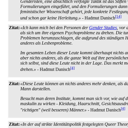
Genderisten, eine absichtlich verfolgte Taktik ist das Stif
Formulierungen eingeführt, und den Formulierungen dann e
feministischer Wissenschaft gehört, jede konkrete Festlegu
[14]
und schon gar keine Herleitung.»
- Hadmut Danisch
Zitat:
«Ich kann mich bei den Personen der
Gender Studies
, vor 
als sich um ihre eigenen Psycho­probleme zu drehen. Die tun
Problemen herumzuschlagen, die aufgrund des ständigen Hi
anderes als Lesben­probleme.
Im gesamten Leben dieser Leute kommt überhaupt nichts ande
aber nichts anderes, als die ganze Welt auf ihre persönli
sich selbst, sind diese Leute nicht in der Lage. Das merkt
[4]
drehen.»
- Hadmut Danisch
Zitat:
«Diese Leute können an nichts anderes mehr denken, als das
Mann darstellen.
Besucht man deren Institute, kommt man sich vor, wie auf 
maskulin zu wirken - Kleidung, Haarschnitt, Gesichts­ausd
[4]
"richtigen" (weil besseren) Männer.»
- Hadmut Danisch
Zitat:
«In der auf strikte Identitäts­politik festgelegten Queer The