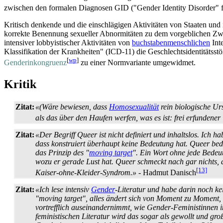
zwischen den formalen Diagnosen GID ("Gender Identity Disorder" f
Kritisch denkende und die einschlägigen Aktivitäten von Staaten und 
korrekte Benennung sexueller Abnormitäten zu dem vorgeblichen Zw
intensiver lobbyistischer Aktivitäten von
buchstaben­menschlichen
Inte
Klassifikation der Krankheiten" (ICD-11) die Geschlechts­identitäts­
[
wp
]
Genderinkongruenz
zu einer Normvariante umgewidmet.
Kritik
Zitat:
«(Wäre bewiesen, dass
Homosexualität
rein biologische Ur
als das über den Haufen werfen, was es ist: frei erfundener
Zitat:
«Der Begriff Queer ist nicht definiert und inhaltslos. Ich h
dass konstruiert überhaupt keine Bedeutung hat. Queer bedeut
das Prinzip des "
moving target
". Ein Wort ohne jede Bedeut
wozu er gerade Lust hat. Queer schmeckt nach gar nichts, 
[13]
Kaiser-ohne-Kleider-Syndrom.»
- Hadmut Danisch
Zitat:
«Ich lese intensiv
Gender
-Literatur und habe darin noch keine
"moving target", alles ändert sich von Moment zu Moment, 
vortrefflich aus­einander­nimmt, wie Gender-Feministinnen
feministischen Literatur wird das sogar als gewollt und groß