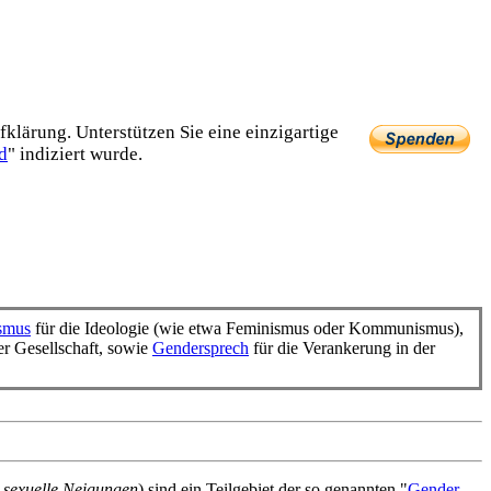
lärung. Unterstützen Sie eine einzig­artige
d
" indiziert wurde.
smus
für die Ideologie (wie etwa Feminismus oder Kommunismus),
er Gesellschaft, sowie
Gendersprech
für die Verankerung in der
 sexuelle Neigungen
) sind ein Teilgebiet der so genannten "
Gender