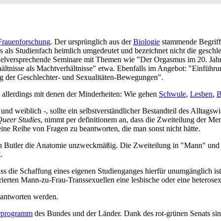
Frauenforschung
. Der ursprünglich aus der
Biologie
stammende Begriff 
 als Studienfach heimlich umgedeutet und bezeichnet nicht die geschlec
elversprechende Seminare mit Themen wie "Der Orgasmus im 20. Jahrh
hältnisse als Macht­verhältnisse" etwa. Ebenfalls im Angebot: "Einführu
g der Geschlechter- und Sexualitäten-Bewegungen".
n, allerdings mit denen der Minderheiten: Wie gehen
Schwule
,
Lesben
,
B
d weiblich -, sollte ein selbstverständlicher Bestandteil des Alltags­wi
ueer Studies
, nimmt per definitionem an, dass die Zweiteilung der Men
 eine Reihe von Fragen zu beantworten, die man sonst nicht hätte.
h Butler die Anatomie unzweckmäßig. Die Zweiteilung in "Mann" und 
.
ass die Schaffung eines eigenen Studienganges hierfür unumgänglich is
operierten Mann-zu-Frau-Transsexuellen eine lesbische oder eine hetero­s
eantworten werden.
r­programm
des Bundes und der Länder. Dank des rot-grünen Senats sin