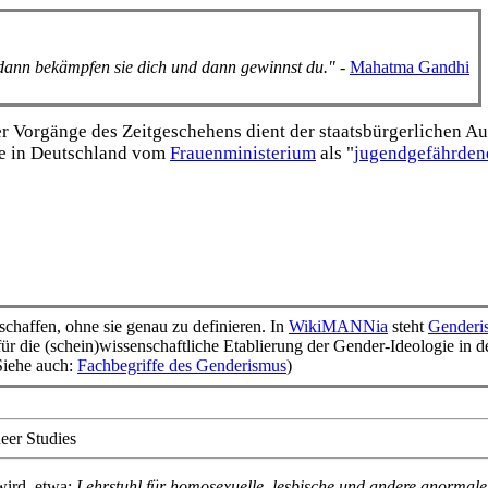
, dann bekämpfen sie dich und dann gewinnst du."
-
Mahatma Gandhi
Vorgänge des Zeitgeschehens dient der staats­bürgerlichen Aufk
e in Deutschland vom
Frauen­ministerium
als "
jugend­gefährden
schaffen, ohne sie genau zu definieren. In
WikiMANNia
steht
Genderi
ür die (schein)wissenschaftliche Etablierung der Gender-Ideologie in d
(Siehe auch:
Fachbegriffe des Genderismus
)
er Studies
wird, etwa:
Lehrstuhl für homosexuelle, lesbische und andere anormale