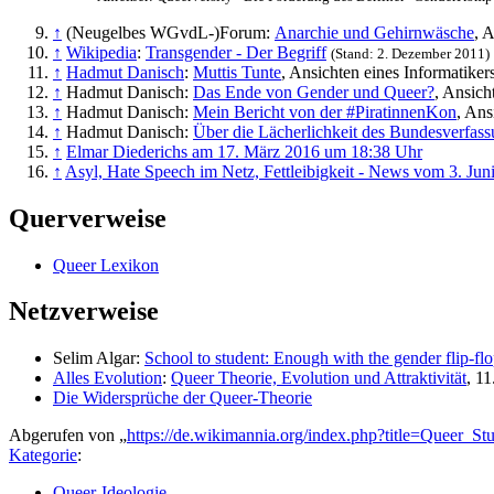
↑
(Neugelbes WGvdL-)Forum:
Anarchie und Gehirnwäsche
, 
↑
Wikipedia
:
Transgender - Der Begriff
(Stand: 2. Dezember 2011)
↑
Hadmut Danisch
:
Muttis Tunte
, Ansichten eines Informatike
↑
Hadmut Danisch:
Das Ende von Gender und Queer?
, Ansich
↑
Hadmut Danisch:
Mein Bericht von der #PiratinnenKon
, Ans
↑
Hadmut Danisch:
Über die Lächerlichkeit des Bundesverfass
↑
Elmar Diederichs am 17. März 2016 um 18:38 Uhr
↑
Asyl, Hate Speech im Netz, Fettleibigkeit - News vom 3. Jun
Querverweise
Queer Lexikon
Netzverweise
Selim Algar:
School to student: Enough with the gender flip-fl
Alles Evolution
:
Queer Theorie, Evolution und Attraktivität
, 11
Die Widersprüche der Queer-Theorie
Abgerufen von „
https://de.wikimannia.org/index.php?title=Queer_S
Kategorie
:
Queer-Ideologie