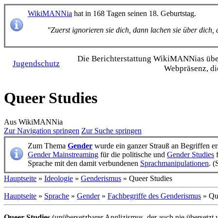
WikiMANNia
hat in 168 Tagen seinen 18. Geburtstag.
"Zuerst ignorieren sie dich, dann lachen sie über dich
Die Bericht­erstattung WikiMANNias über 
Jugendschutz
Webpräsenz, di
Queer Studies
Aus WikiMANNia
Zur Navigation springen
Zur Suche springen
Zum Thema
Gender
wurde ein ganzer Strauß an Begriffen er
Gender Mainstreaming
für die politische und
Gender Studies
f
Sprache mit den damit verbundenen
Sprachmanipulationen
. 
Hauptseite
»
Ideologie
»
Genderismus
» Queer Studies
Hauptseite
»
Sprache
»
Gender
»
Fachbegriffe des Genderismus
» Que
Queer Studies
(unübersetzbarer Anglizismus, der auch nie übersetzt 