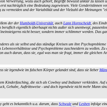
ten von Verwirrung, wozu auch gehört, Begriffe bewusst unklar zu lassen
rst nachträglich eine Bedeutung zugewiesen. Viele Genderistinnen ve
ng zu vermeiden und der Variabilität und der Vielzahl der Meinungen "
allem der der
Humboldt-Universität
, auch
Lann Hornscheidt
, des Eind
 beruflich eigentlich überhaupt nichts außer sich unentwegt, pausenlos
nein­steigerns nicht besser, sondern immer schlimmer werden. Das gan
res als sie selbst und das ständige Kreisen um ihre Psycho­probleme vo
chen Lebens­verhältnisse und Psycho­probleme zuschneidern zu wollen. 
 man auch daran, dass sie, egal was man sie fragt, immer die gleichen
s sie irgendwie im falschen Körper gelandet sind, dass sie lieber
Män
dem Kinder­fasching, die sich als Cowboy und Indianer verkleiden. Au
ruck, Gehabe, Auftrittsweise - und doch irgendwie nicht mehr Mann s
ory geht es bekanntlich u.a. darum, dass
Schwule
und
Lesben
infolge ein