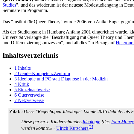
Studies
", und das wiederum ist der neueste Mode­studien­gang in De
Seminare im Programm.
Das "Institut für Queer Theory" wurde 2006 von Antke Engel gegründ
Als der Studiengang in Hamburg Anfang 2001 eingerichtet wurde, klang
Universität verlangte die "Beschäftigung mit Queer Theory und Theme
und Differenzierungs­prozessen", und all dies "in Bezug auf
Heteronor
Inhaltsverzeichnis
1
Inhalte
2
GenderKompetenzZentrum
3
Ideologie und PC statt Diagnose in der Medizin
4
Kritik
5
Einzelnachweise
6
Querverweise
7
Netzverweise
Zitat:
«Diese "Regenbogen-Ideologie" konnte 2015 definitiv als Fik
Diese perverse Kinderschänder-
Ideologie
[des
John Money
[2]
werden konnte.»
-
Ulrich Kutschera