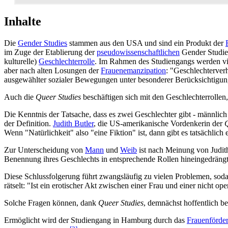
Inhalte
Die
Gender Studies
stammen aus den USA und sind ein Produkt der
im Zuge der Etablierung der
pseudowissenschaftlichen
Gender Studies
kulturelle)
Geschlechterrolle
. Im Rahmen des Studiengangs werden vi
aber nach alten Losungen der
Frauenemanzipation
: "Geschlechter­ver
ausgewählter sozialer Bewegungen unter besonderer Berücksichtigun
Auch die
Queer Studies
beschäftigen sich mit den Geschlechter­rolle
Die Kenntnis der Tatsache, dass es zwei Geschlechter gibt - männlich un
der Definition.
Judith Butler
, die US-amerikanische Vordenkerin der
Q
Wenn "Natürlichkeit" also "eine Fiktion" ist, dann gibt es tatsächlich
Zur Unterscheidung von
Mann
und
Weib
ist nach Meinung von Judit
Benennung ihres Geschlechts in entsprechende Rollen hineingedrängt
Diese Schlussfolgerung führt zwangsläufig zu vielen Problemen, sod
rätselt: "Ist ein erotischer Akt zwischen einer Frau und einer nicht 
Solche Fragen können, dank
Queer Studies
, demnächst hoffentlich b
Ermöglicht wird der Studiengang in Hamburg durch das
Frauen­förde