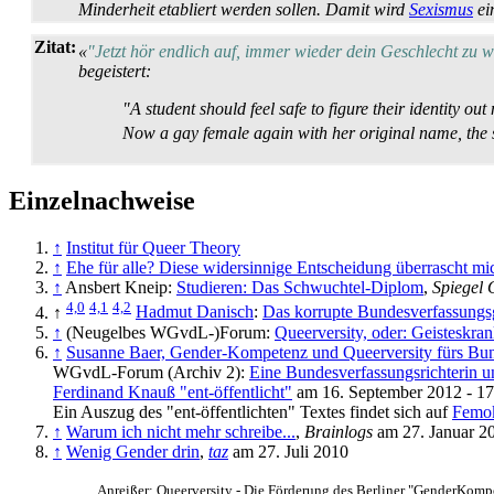
Minderheit etabliert werden sollen. Damit wird
Sexismus
ei
Zitat:
«
"Jetzt hör endlich auf, immer wieder dein Geschlecht zu 
begeistert:
"A student should feel safe to figure their identity 
Now a gay female again with her original name, the st
Einzelnachweise
↑
Institut für Queer Theory
↑
Ehe für alle? Diese widersinnige Entscheidung überrascht mi
↑
Ansbert Kneip:
Studieren: Das Schwuchtel-Diplom
,
Spiegel 
4,0
4,1
4,2
↑
Hadmut Danisch
:
Das korrupte Bundesverfassungs
↑
(Neugelbes WGvdL-)Forum:
Queerversity, oder: Geisteskrank
↑
Susanne Baer, Gender-Kompetenz und Queerversity fürs Bun
WGvdL-Forum (Archiv 2):
Eine Bundesverfassungsrichterin un
Ferdinand Knauß "ent-öffentlicht"
am 16. September 2012 - 17
Ein Auszug des "ent-öffentlichten" Textes findet sich auf
Femok
↑
Warum ich nicht mehr schreibe...
,
Brainlogs
am 27. Januar 2
↑
Wenig Gender drin
,
taz
am 27. Juli 2010
Anreißer: Queerversity - Die Förderung des Berliner "Gender­Kompe