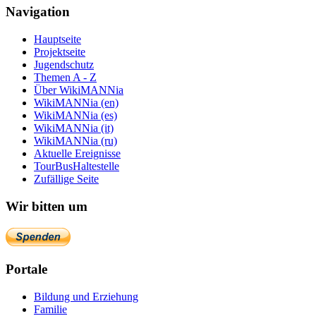
Navigation
Hauptseite
Projektseite
Jugendschutz
Themen A - Z
Über WikiMANNia
WikiMANNia (en)
WikiMANNia (es)
WikiMANNia (it)
WikiMANNia (ru)
Aktuelle Ereignisse
TourBusHaltestelle
Zufällige Seite
Wir bitten um
Portale
Bildung und Erziehung
Familie