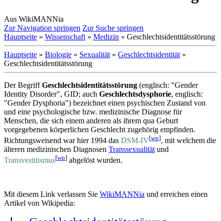
Aus WikiMANNia
Zur Navigation springen
Zur Suche springen
Hauptseite
»
Wissenschaft
»
Medizin
» Geschlechtsidentitätsstörung
Hauptseite
»
Biologie
»
Sexualität
»
Geschlechtsidentität
»
Geschlechtsidentitätsstörung
Der Begriff
Geschlechtsidentitätsstörung
(englisch: "Gender
Identity Disorder", GID; auch
Geschlechtsdysphorie
, englisch:
"Gender Dysphoria") bezeichnet einen psychischen Zustand von
und eine psychologische bzw. medizinische Diagnose für
Menschen, die sich einem anderen als ihrem qua Geburt
vorgegebenen körperlichen Geschlecht zugehörig empfinden.
[
wp
]
Richtungs­weisend war hier 1994 das
DSM-IV
, mit welchem die
älteren medizinischen Diagnosen
Transsexualität
und
[
wp
]
Transvestitismus
abgelöst wurden.
Mit diesem Link verlassen Sie
WikiMANNia
und erreichen einen
Artikel von Wikipedia: