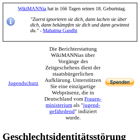
WikiMANNia
hat in 166 Tagen seinen 18. Geburtstag.
"Zuerst ignorieren sie dich, dann lachen sie über
dich, dann bekämpfen sie dich und dann gewinnst
du."
-
Mahatma Gandhi
Die Bericht­erstattung
WikiMANNias über
Vorgänge des
Zeitgeschehens dient der
staats­bürgerlichen
Aufklärung. Unterstützen
Jugendschutz
Sie eine einzig­artige
Webpräsenz, die in
Deutschland vom
Frauen­
ministerium
als "
jugend­
gefährdend
" indiziert
wurde.
Geschlechtsidentitätsstörung