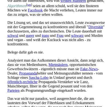
vor allem die bitterbösen, weil von
weißen Männern
gemachten,
[
wp
]
Algorithmen
seien an allem schuld, weil sie den finsteren
Mächten wie
Facebook
die Macht verliehen, Leuten immer nur
das zu zeigen, was sie sehen wollten.
Die Lösung sei, und das sei unausweichlich, Leute zwangsweise
mit der Gegenmeinung zu konfrontieren und überall "
Diversität
"
durchzusetzen, alles zu durchmischen. Die Leute dauerhaft mit
schwul
und
queer
und
trans
und
Frau
und
schwarz
und Muslim
und vegan - und weiß der Kuckuck was nicht alles - zu
konfrontieren.
Belege dafür gab es nie.
Analysiert man das Aufkommen dieser Ansicht, dann zeigt sich,
dass sie von Medien­huren,
Mietmäulern
, opportunistischen
Gewerbs­schwätzern - eigentlich müsste man sie
Fake-News
-
Dealer,
Propaganda
­hehler und Meinungs­zuhälter nennen - vom
Schlage eines
Sascha Lobo
in Umlauf gesetzt und durch
öffentlich-rechtliche
Propaganda-Verstärker wie Lanz,
Maischberger, Illner in die Gegend posaunt und von den
Parteien
als Programm­grundlage eingekauft wurden.
Das war nicht nur paradox, weil ausgerechnet die, die am
lautesten den Vorwurf der Filterblasen und Echokammern