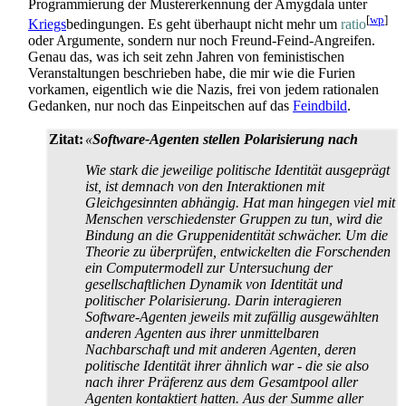
Programmierung der Muster­erkennung der Amygdala unter
[
wp
]
Kriegs
­bedingungen. Es geht überhaupt nicht mehr um
ratio
oder Argumente, sondern nur noch Freund-Feind-Angreifen.
Genau das, was ich seit zehn Jahren von feministischen
Veranstaltungen beschrieben habe, die mir wie die Furien
vorkamen, eigentlich wie die Nazis, frei von jedem rationalen
Gedanken, nur noch das Einpeitschen auf das
Feindbild
.
Zitat:
«
Software-Agenten stellen Polarisierung nach
Wie stark die jeweilige politische Identität ausgeprägt
ist, ist demnach von den Inter­aktionen mit
Gleichgesinnten abhängig. Hat man hingegen viel mit
Menschen verschiedenster Gruppen zu tun, wird die
Bindung an die Gruppen­identität schwächer. Um die
Theorie zu überprüfen, entwickelten die Forschenden
ein Computermodell zur Untersuchung der
gesellschaftlichen Dynamik von Identität und
politischer Polarisierung. Darin interagieren
Software-Agenten jeweils mit zufällig ausgewählten
anderen Agenten aus ihrer unmittelbaren
Nachbarschaft und mit anderen Agenten, deren
politische Identität ihrer ähnlich war - die sie also
nach ihrer Präferenz aus dem Gesamtpool aller
Agenten kontaktiert hatten. Aus der Summe aller