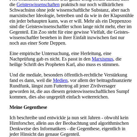
die
Geisteswissenschaften
praktisch nur noch willkürlichen
Schwachsinn ohne jede wissenschaftliche Substanz, aber nach
marxistischer Ideologie, betreiben und da wie in der Klapsmühle
ein jeder behaupten kann, was er will. Mehr als ein Deppenzoo
sind die Geistes­wissen­schaftler schon lange nicht mehr, eher im
Gegenteil. Ein Zoo steht für eine gewisse Vielfalt, die Geistes­
wissen­schaftler bestehen in ihrer Einfalt inzwischen fast nur
noch aus einer Sorte Deppen.
Eine empirische Untersuchung, eine Herleitung, eine
Nachprüfung gab es nicht. Es passt in den
Marxismus
, die
heilige Schrift des Propheten Karl, also muss es stimmen.
Und die mediale, besonders öffentlich-rechtliche Verstärkung
fand es dann, weil die
Medien
, vor allem der beitrags­finanzierte
Rundfunk, längst zum Futtertrog all jener Zivil­versager
geworden ist, die aus diesem geistes­wissen­schaftlichen Sumpf
kommen, dies also ungeprüft einfach weiterreichen.
Meine Gegenthese
Ich beschreibe und entwickle ja nun seit Jahren - obwohl kein
Hirnforscher, allein aus der Beobachtung und algorithmischen
Denkweise des Informatikers - die Gegenthese, eigentlich in
jeder Hinsicht das genaue Gegenteil.