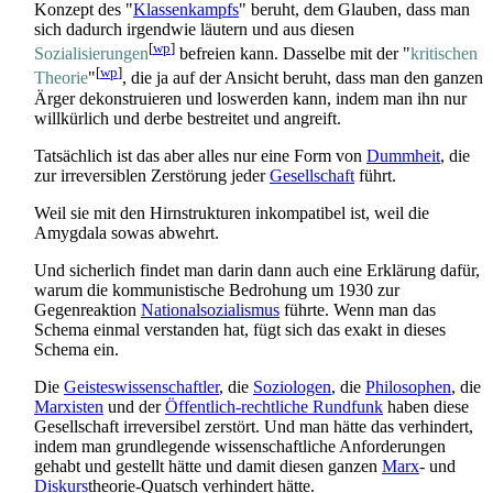
Konzept des "
Klassenkampfs
" beruht, dem Glauben, dass man
sich dadurch irgendwie läutern und aus diesen
[
wp
]
Sozialisierungen
befreien kann. Dasselbe mit der "
kritischen
[
wp
]
Theorie
"
, die ja auf der Ansicht beruht, dass man den ganzen
Ärger dekonstruieren und loswerden kann, indem man ihn nur
willkürlich und derbe bestreitet und angreift.
Tatsächlich ist das aber alles nur eine Form von
Dummheit
, die
zur irreversiblen Zerstörung jeder
Gesellschaft
führt.
Weil sie mit den Hirnstrukturen inkompatibel ist, weil die
Amygdala sowas abwehrt.
Und sicherlich findet man darin dann auch eine Erklärung dafür,
warum die kommunistische Bedrohung um 1930 zur
Gegenreaktion
Nationalsozialismus
führte. Wenn man das
Schema einmal verstanden hat, fügt sich das exakt in dieses
Schema ein.
Die
Geisteswissenschaftler
, die
Soziologen
, die
Philosophen
, die
Marxisten
und der
Öffentlich-rechtliche Rundfunk
haben diese
Gesellschaft irreversibel zerstört. Und man hätte das verhindert,
indem man grundlegende wissenschaftliche Anforderungen
gehabt und gestellt hätte und damit diesen ganzen
Marx
- und
Diskurs
­theorie-Quatsch verhindert hätte.