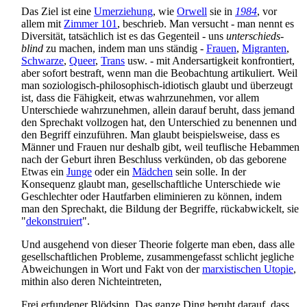
Das Ziel ist eine
Umerziehung
, wie
Orwell
sie in
1984
, vor
allem mit
Zimmer 101
, beschrieb. Man versucht - man nennt es
Diversität, tatsächlich ist es das Gegenteil - uns
unterschieds­
blind
zu machen, indem man uns ständig -
Frauen
,
Migranten
,
Schwarze
,
Queer
,
Trans
usw. - mit Anders­artigkeit konfrontiert,
aber sofort bestraft, wenn man die Beobachtung artikuliert. Weil
man soziologisch-philosophisch-idiotisch glaubt und überzeugt
ist, dass die Fähigkeit, etwas wahrzunehmen, vor allem
Unterschiede wahrzunehmen, allein darauf beruht, dass jemand
den Sprechakt vollzogen hat, den Unterschied zu benennen und
den Begriff einzuführen. Man glaubt beispielsweise, dass es
Männer und Frauen nur deshalb gibt, weil teuflische Hebammen
nach der Geburt ihren Beschluss verkünden, ob das geborene
Etwas ein
Junge
oder ein
Mädchen
sein solle. In der
Konsequenz glaubt man, gesellschaftliche Unterschiede wie
Geschlechter oder Hautfarben eliminieren zu können, indem
man den Sprechakt, die Bildung der Begriffe, rückabwickelt, sie
"
dekonstruiert
".
Und ausgehend von dieser Theorie folgerte man eben, dass alle
gesellschaftlichen Probleme, zusammengefasst schlicht jegliche
Abweichungen in Wort und Fakt von der
marxistischen Utopie
,
mithin also deren Nicht­eintreten,
Frei erfundener Blödsinn. Das ganze Ding beruht darauf, dass