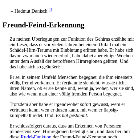
[4]
– Hadmut Danisch
Freund-Feind-Erkennung
Zu meinen Überlegungen zur Funktion des Gehirns erzählte mir
ein Leser, dass er vor vielen Jahren bei einem Unfall mal ein
Schädel-Hirn-Trauma mit Einblutung erlitten habe. Er habe sich
davon zwar auch wieder erholt, habe dabei aber einige Wochen
unter dem Ausfall der betroffenen Hirnregionen gelitten. Und
das habe sich so geäußert:
Er sei in seinem Umfeld Menschen begegnet, die ihm einerseits
völlig fremd vorkamen. Er (er)kannte sie nicht, wusste nicht
ihren Namen, ob er sie kenne und, wenn ja, woher, wer sie sind,
also wie wenn man einer völlig fremden Person begegnet.
Trotzdem aber habe er irgendwoher sofort gewusst, wem er
vertrauen kann, wen er duzen kann, mit wem er flapsig-
kumpelhaft redet. Und:
Es hat gestimmt.
Er schlussfolgert daraus, dass am Erkennen von Personen
mindestens zwei Hirnregionen beteiligt sind, und dass bei ihm
diese
Rudel-Funktion
der Freund-Feind-Kennung noch