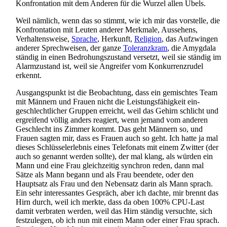
Konfrontation mit dem Anderen für die Wurzel allen Übels.
Weil nämlich, wenn das so stimmt, wie ich mir das vorstelle, die
Konfrontation mit Leuten anderer Merkmale, Aussehens,
Verhaltensweise,
Sprache
, Herkunft,
Religion
, das Aufzwingen
anderer Sprechweisen, der ganze
Toleranzkram
, die Amygdala
ständig in einen Bedrohungs­zustand versetzt, weil sie ständig im
Alarmzustand ist, weil sie Angreifer vom Konkurrenz­rudel
erkennt.
Ausgangspunkt ist die Beobachtung, dass ein gemischtes Team
mit Männern und Frauen nicht die Leistungs­fähigkeit ein­
geschlechtlicher Gruppen erreicht, weil das Gehirn schlicht und
ergreifend völlig anders reagiert, wenn jemand vom anderen
Geschlecht ins Zimmer kommt. Das geht Männern so, und
Frauen sagten mir, dass es Frauen auch so geht. Ich hatte ja mal
dieses Schlüssel­erlebnis eines Telefonats mit einem Zwitter (der
auch so genannt werden sollte), der mal klang, als würden ein
Mann und eine Frau gleichzeitig synchron reden, dann mal
Sätze als Mann begann und als Frau beendete, oder den
Hauptsatz als Frau und den Nebensatz darin als Mann sprach.
Ein sehr interessantes Gespräch, aber ich dachte, mir brennt das
Hirn durch, weil ich merkte, dass da oben 100% CPU-Last
damit verbraten werden, weil das Hirn ständig versuchte, sich
festzulegen, ob ich nun mit einem Mann oder einer Frau sprach.