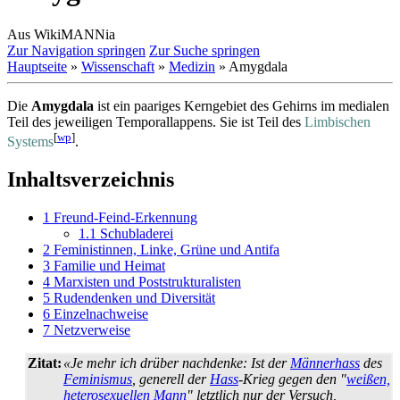
Aus WikiMANNia
Zur Navigation springen
Zur Suche springen
Hauptseite
»
Wissenschaft
»
Medizin
» Amygdala
Die
Amygdala
ist ein paariges Kerngebiet des Gehirns im medialen
Teil des jeweiligen Temporal­lappens. Sie ist Teil des
Limbischen
[
wp
]
Systems
.
Inhaltsverzeichnis
1
Freund-Feind-Erkennung
1.1
Schubladerei
2
Feministinnen, Linke, Grüne und Antifa
3
Familie und Heimat
4
Marxisten und Poststrukturalisten
5
Rudendenken und Diversität
6
Einzelnachweise
7
Netzverweise
Zitat:
«Je mehr ich drüber nachdenke: Ist der
Männerhass
des
Feminismus
, generell der
Hass
-Krieg gegen den "
weißen,
heterosexuellen Mann
" letztlich nur der Versuch,