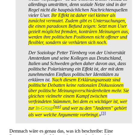
allerdings umstritten, denn soziale Netze sind in der
Regel nicht die hauptsächlichen Nachrichten­quellen
vieler User.
Ihr Effekt ist daher viel kleiner als
zunächst vermutet. Zudem gibt es Untersuchungen,
die einen paradoxen Befund zeigen: Setzt man User
gezielt möglichst fremden, konträren Meinungen aus,
werden ihre politischen Positionen nicht offener und
flexibler, sondern sie verhärten sich noch.
Der Soziologe Petter Törnberg von der Universität
Amsterdam und seine Kollegen aus Deutschland,
Italien und Schweden gehen daher davon aus, dass
politische Polarisierung ein Effekt ist, der mit dem
zunehmenden Einfluss politischer Identitäten zu
erklären ist.
Nach diesem Erklärungs­ansatz sind
politische Debatten keine rationalen Diskussionen
über politische Meinungs­verschieden­heiten mehr. Sie
gleichen vielmehr einem Kampf zwischen
verfeindeten Stämmen, bei dem es wichtiger ist, wer
[
wp
]
zur
In-Group
und wer zu den "Anderen" gehört
[3]
als wer welche Argumente vorbringt.
»
Demnach wäre es genau das, was ich beschreibe: Eine