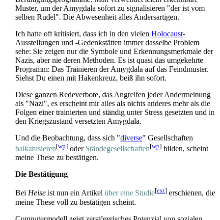
Muster, um der Amygdala sofort zu signalisieren "der ist vom
selben Rudel". Die Abwesenheit alles Andersartigen.
Ich hatte oft kritisiert, dass ich in den vielen
Holocaust
-
Ausstellungen und -Gedenkstätten immer dasselbe Problem
sehe: Sie zeigen nur die Symbole und Erkennungs­merkmale der
Nazis, aber nie deren Methoden. Es ist quasi das umgekehrte
Programm: Das Trainieren der Amygdala auf das Feindmuster.
Siehst Du einen mit Hakenkreuz, beiß ihn sofort.
Diese ganzen Redeverbote, das Angreifen jeder Andermeinung
als "Nazi", es erscheint mir alles als nichts anderes mehr als die
Folgen einer trainierten und ständig unter Stress gesetzten und in
den Kriegszustand versetzten Amygdala.
Und die Beobachtung, dass sich "
diverse
" Gesellschaften
[
wp
]
[
wp
]
balkanisieren
oder
Stände­gesellschaften
bilden, scheint
meine These zu bestätigen.
Die Bestätigung
[
ext
]
Bei
Heise
ist nun ein Artikel
über eine Studie
erschienen, die
meine These voll zu bestätigen scheint.
Computermodell zeigt zerstörerisches Potenzial von sozialen