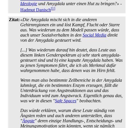
Ideologie
und Amygdala unter einen Hut zu bringen?»
-
[1]
Hadmut Danisch
Zitat:
«Die Amygdala mischt sich in die anderen
Gehirnregionen ein und löst Kampf, Flucht oder Starre
aus. Was wiederum zu dem Modell passen würde, dass
auch unser Sozial­verhalten in den
Social Media
direkt
von der Amygdala gesteuert wird.
[...] Was wiederum darauf hin deutet, dass Leute aus
diesem linken Gender­spektrum a) sehr stark amygdala­
gesteuert sind und b) eine kaputte Amygdala haben. Was
zu jenen Symptomen führt, die ich als Merkmal dafür
wahrgenommen habe, dass denen was im Hirn fehlt.
Wenn man also bestimmte Zellbereiche in der Amygdala
lahmlegt, die ein bestimmtes Enzym erzeugen, fällt die
Unterdrückung von Angst­reaktionen aus und das
Individuum wird zum Angstwrack. Eigentlich genau das,
was wir in diesen "
Safe Spaces
" beobachten.
Das würde erklären, warum diese Leute ständig von
Ängsten reden und auch anderen unterstellen, dass
"
Ängste
" deren einzige Handlungs-, Entscheidungs- und
Meinungs­motivation sein könnten, wenn sie nämlich