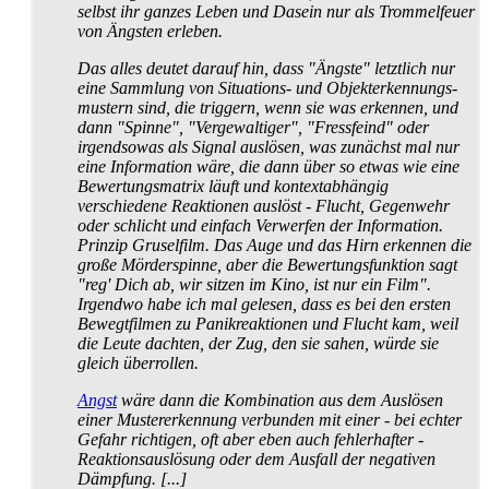
selbst ihr ganzes Leben und Dasein nur als Trommelfeuer
von Ängsten erleben.
Das alles deutet darauf hin, dass "Ängste" letztlich nur
eine Sammlung von Situations- und Objekt­erkennungs­
mustern sind, die triggern, wenn sie was erkennen, und
dann "Spinne", "Vergewaltiger", "Fressfeind" oder
irgendsowas als Signal auslösen, was zunächst mal nur
eine Information wäre, die dann über so etwas wie eine
Bewertungs­matrix läuft und kontext­abhängig
verschiedene Reaktionen auslöst - Flucht, Gegenwehr
oder schlicht und einfach Verwerfen der Information.
Prinzip Gruselfilm. Das Auge und das Hirn erkennen die
große Mörder­spinne, aber die Bewertungs­funktion sagt
"reg' Dich ab, wir sitzen im Kino, ist nur ein Film".
Irgendwo habe ich mal gelesen, dass es bei den ersten
Bewegtfilmen zu Panik­reaktionen und Flucht kam, weil
die Leute dachten, der Zug, den sie sahen, würde sie
gleich überrollen.
Angst
wäre dann die Kombination aus dem Auslösen
einer Muster­erkennung verbunden mit einer - bei echter
Gefahr richtigen, oft aber eben auch fehlerhafter -
Reaktions­auslösung oder dem Ausfall der negativen
Dämpfung. [...]