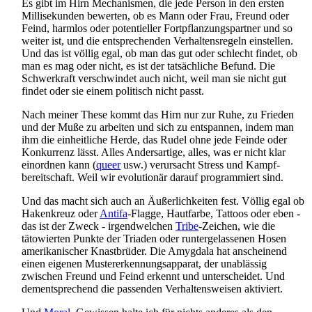
Es gibt im Hirn Mechanismen, die jede Person in den ersten
Milli­sekunden bewerten, ob es Mann oder Frau, Freund oder
Feind, harmlos oder potentieller Fort­pflanzungs­partner und so
weiter ist, und die entsprechenden Verhaltens­regeln einstellen.
Und das ist völlig egal, ob man das gut oder schlecht findet, ob
man es mag oder nicht, es ist der tatsächliche Befund. Die
Schwerkraft verschwindet auch nicht, weil man sie nicht gut
findet oder sie einem politisch nicht passt.
Nach meiner These kommt das Hirn nur zur Ruhe, zu Frieden
und der Muße zu arbeiten und sich zu entspannen, indem man
ihm die einheitliche Herde, das Rudel ohne jede Feinde oder
Konkurrenz lässt. Alles Andersartige, alles, was er nicht klar
einordnen kann (
queer
usw.) verursacht Stress und Kampf­
bereitschaft. Weil wir evolutionär darauf programmiert sind.
Und das macht sich auch an Äußerlichkeiten fest. Völlig egal ob
Hakenkreuz oder
Antifa
-Flagge, Hautfarbe, Tattoos oder eben -
das ist der Zweck - irgendwelchen
Tribe
-Zeichen, wie die
tätowierten Punkte der Triaden oder runter­gelassenen Hosen
amerikanischer Knastbrüder. Die Amygdala hat anscheinend
einen eigenen Muster­erkennungs­apparat, der unablässig
zwischen Freund und Feind erkennt und unterscheidet. Und
dementsprechend die passenden Verhaltens­weisen aktiviert.