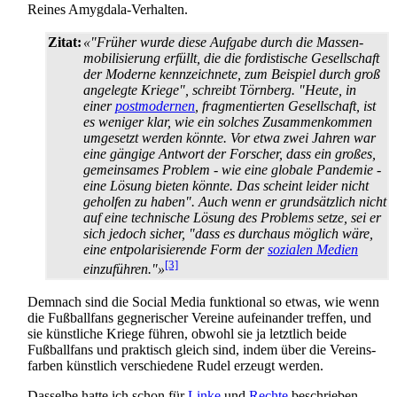
Reines Amygdala-Verhalten.
Zitat:
«"Früher wurde diese Aufgabe durch die Massen­
mobilisierung erfüllt, die die fordistische Gesellschaft
der Moderne kennzeichnete, zum Beispiel durch groß
angelegte Kriege", schreibt Törnberg. "Heute, in
einer
postmodernen
, fragmentierten Gesellschaft, ist
es weniger klar, wie ein solches Zusammenkommen
umgesetzt werden könnte. Vor etwa zwei Jahren war
eine gängige Antwort der Forscher, dass ein großes,
gemeinsames Problem - wie eine globale Pandemie -
eine Lösung bieten könnte. Das scheint leider nicht
geholfen zu haben". Auch wenn er grundsätzlich nicht
auf eine technische Lösung des Problems setze, sei er
sich jedoch sicher, "dass es durchaus möglich wäre,
eine entpolarisierende Form der
sozialen Medien
[3]
einzuführen."»
Demnach sind die Social Media funktional so etwas, wie wenn
die Fußballfans gegnerischer Vereine aufeinander treffen, und
sie künstliche Kriege führen, obwohl sie ja letztlich beide
Fußballfans und praktisch gleich sind, indem über die Vereins­
farben künstlich verschiedene Rudel erzeugt werden.
Dasselbe hatte ich schon für
Linke
und
Rechte
beschrieben.