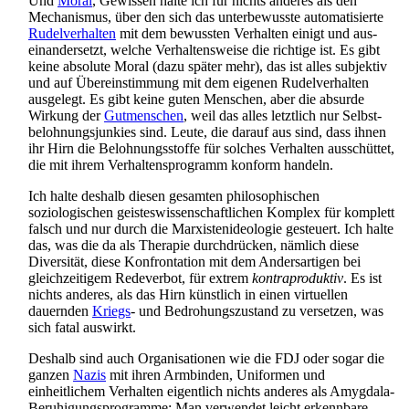
Und
Moral
, Gewissen halte ich für nichts anderes als den
Mechanismus, über den sich das unterbewusste automatisierte
Rudelverhalten
mit dem bewussten Verhalten einigt und aus­
einander­setzt, welche Verhaltensweise die richtige ist. Es gibt
keine absolute Moral (dazu später mehr), das ist alles subjektiv
und auf Über­einstimmung mit dem eigenen Rudel­verhalten
ausgelegt. Es gibt keine guten Menschen, aber die absurde
Wirkung der
Gutmenschen
, weil das alles letztlich nur Selbst­
belohnungs­junkies sind. Leute, die darauf aus sind, dass ihnen
ihr Hirn die Belohnungs­stoffe für solches Verhalten ausschüttet,
die mit ihrem Verhaltens­programm konform handeln.
Ich halte deshalb diesen gesamten philosophischen
soziologischen geistes­wissen­schaftlichen Komplex für komplett
falsch und nur durch die Marxisten­ideologie gesteuert. Ich halte
das, was die da als Therapie durchdrücken, nämlich diese
Diversität, diese Konfrontation mit dem Andersartigen bei
gleichzeitigem Redeverbot, für extrem
kontra­produktiv
. Es ist
nichts anderes, als das Hirn künstlich in einen virtuellen
dauernden
Kriegs
- und Bedrohungs­zustand zu versetzen, was
sich fatal auswirkt.
Deshalb sind auch Organisationen wie die FDJ oder sogar die
ganzen
Nazis
mit ihren Armbinden, Uniformen und
einheitlichem Verhalten eigentlich nichts anderes als Amygdala-
Beruhigungs­programme: Man verwendet leicht erkennbare