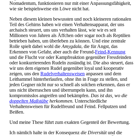
Nomadentum, funktionieren nur mit einer Anpassungs­fähigkeit,
wie sie beispielsweise ein Löwe nicht hat.
Neben diesem kleinen bewussten und noch kleineren rationalen
Teil des Gehirns haben wir einen Verhaltens­apparat, der uns
archaisch steuert, uns uns verhalten lässt, wie wir es seit
Millionen von Jahren als Äffchen oder sogar noch als Reptilien
betrieben haben, um überleben zu können. Und eine zentrale
Rolle spielt dabei wohl die
Amygdala
, die für Angst, das
Erkennen von Gefahr, aber auch die Freund-
Feind-Kennung
und die Flucht vor oder Kampf­reaktion gegenüber Fress­feinden
oder konkurrierenden Rudeln zuständig ist. Die also steuert, dass
wir uns dem eigenen Rudel gegenüber loyal und kooperativ
zeigen, uns den
Rudel­verhaltens­weisen
anpassen und dem
Leithammel hinter­her­laufen, ohne ihn in Frage zu stellen, und
jeden Gegner nicht nur so schnell als solchen erkennen, dass er
uns nicht überraschen und überrumpeln kann, und ihn
kompromisslos angreifen und bekämpfen.
Das ist das, wo die
doppelten Maßstäbe
herkommen.
Unterschiedliche
Verhaltensweisen für Rudelfreund und Feind. Fellputzen und
Beißen.
Und meine These führt zum exakten Gegenteil der Bewertung.
Ich nämlich halte in der Konsequenz
die Diversität
und die