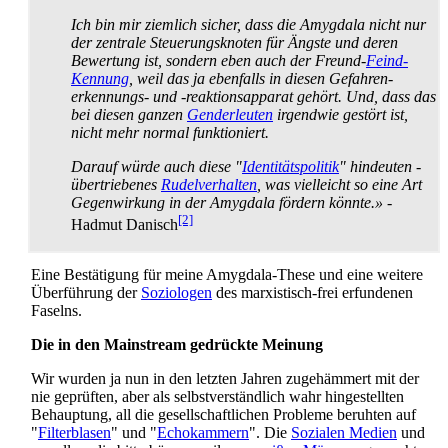
Ich bin mir ziemlich sicher, dass die Amygdala nicht nur
der zentrale Steuerungs­knoten für Ängste und deren
Bewertung ist, sondern eben auch der Freund-
Feind-
Kennung
, weil das ja ebenfalls in diesen Gefahren­
erkennungs- und -reaktions­apparat gehört. Und, dass das
bei diesen ganzen
Genderleuten
irgendwie gestört ist,
nicht mehr normal funktioniert.
Darauf würde auch diese "
Identitätspolitik
" hindeuten -
übertriebenes
Rudelverhalten
, was vielleicht so eine Art
Gegenwirkung in der Amygdala fördern könnte.»
-
[2]
Hadmut Danisch
Eine Bestätigung für meine Amygdala-These und eine weitere
Überführung der
Soziologen
des marxistisch-frei erfundenen
Faselns.
Die in den Mainstream gedrückte Meinung
Wir wurden ja nun in den letzten Jahren zugehämmert mit der
nie geprüften, aber als selbstverständlich wahr hingestellten
Behauptung, all die gesellschaftlichen Probleme beruhten auf
"
Filterblasen
" und "
Echokammern
". Die
Sozialen Medien
und