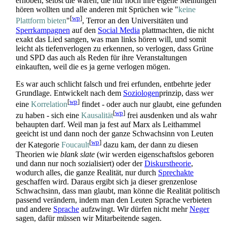
erhoben, selbst die waren, die nur noch ihre eigene Meinungen
hören wollten und alle anderen mit Sprüchen wie "
keine
[
wp
]
Plattform bieten
"
, Terror an den Universitäten und
Sperrkampagnen
auf den
Social Media
plattmachten, die nicht
exakt das Lied sangen, was man links hören will, und somit
leicht als tiefen­verlogen zu erkennen, so verlogen, dass Grüne
und SPD das auch als Reden für ihre Veranstaltungen
einkauften, weil die es ja gerne verlogen mögen.
Es war auch schlicht falsch und frei erfunden, entbehrte jeder
Grundlage. Entwickelt nach dem
Soziologen
­prinzip, dass wer
[
wp
]
eine
Korrelation
findet - oder auch nur glaubt, eine gefunden
[
wp
]
zu haben - sich eine
Kausalität
frei ausdenken und als wahr
behaupten darf. Weil man ja fest auf Marx als Leithammel
geeicht ist und dann noch der ganze Schwachsinn von Leuten
[
wp
]
der Kategorie
Foucault
dazu kam, der dann zu diesen
Theorien wie
blank slate
(wir werden eigenschaftslos geboren
und dann nur noch sozialisiert) oder der
Diskurstheorie
,
wodurch alles, die ganze Realität, nur durch
Sprechakte
geschaffen wird. Daraus ergibt sich ja dieser grenzenlose
Schwachsinn, dass man glaubt, man könne die Realität politisch
passend verändern, indem man den Leuten Sprache verbieten
und andere
Sprache
aufzwingt. Wir dürfen nicht mehr
Neger
sagen, dafür müssen wir Mitarbeitende sagen.