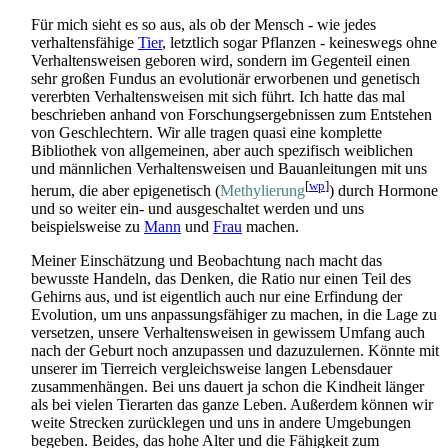
Für mich sieht es so aus, als ob der Mensch - wie jedes
verhaltens­fähige
Tier
, letztlich sogar Pflanzen - keineswegs ohne
Verhaltens­weisen geboren wird, sondern im Gegenteil einen
sehr großen Fundus an evolutionär erworbenen und genetisch
vererbten Verhaltens­weisen mit sich führt. Ich hatte das mal
beschrieben anhand von Forschungs­ergebnissen zum Entstehen
von Geschlechtern. Wir alle tragen quasi eine komplette
Bibliothek von allgemeinen, aber auch spezifisch weiblichen
und männlichen Verhaltens­weisen und Bauanleitungen mit uns
[
wp
]
herum, die aber epigenetisch (
Methylierung
) durch Hormone
und so weiter ein- und aus­geschaltet werden und uns
beispielsweise zu
Mann
und
Frau
machen.
Meiner Einschätzung und Beobachtung nach macht das
bewusste Handeln, das Denken, die Ratio nur einen Teil des
Gehirns aus, und ist eigentlich auch nur eine Erfindung der
Evolution, um uns anpassungs­fähiger zu machen, in die Lage zu
versetzen, unsere Verhaltensweisen in gewissem Umfang auch
nach der Geburt noch anzupassen und dazuzulernen. Könnte mit
unserer im Tierreich vergleichsweise langen Lebensdauer
zusammen­hängen. Bei uns dauert ja schon die Kindheit länger
als bei vielen Tierarten das ganze Leben. Außerdem können wir
weite Strecken zurücklegen und uns in andere Umgebungen
begeben. Beides, das hohe Alter und die Fähigkeit zum