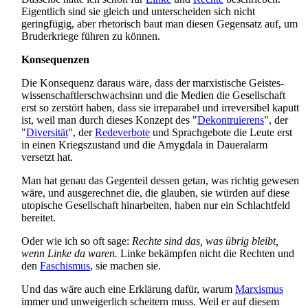
Eigentlich sind sie gleich und unterscheiden sich nicht
geringfügig, aber rhetorisch baut man diesen Gegensatz auf, um
Bruderkriege führen zu können.
Konsequenzen
Die Konsequenz daraus wäre, dass der marxistische Geistes­
wissenschaftler­schwachsinn und die Medien die Gesellschaft
erst so zerstört haben, dass sie irreparabel und irreversibel kaputt
ist, weil man durch dieses Konzept des "
Dekontruierens
", der
"
Diversität
", der
Redeverbote
und Sprachgebote die Leute erst
in einen Kriegszustand und die Amygdala in Daueralarm
versetzt hat.
Man hat genau das Gegenteil dessen getan, was richtig gewesen
wäre, und ausgerechnet die, die glauben, sie würden auf diese
utopische Gesellschaft hinarbeiten, haben nur ein Schlachtfeld
bereitet.
Oder wie ich so oft sage:
Rechte sind das, was übrig bleibt,
wenn Linke da waren.
Linke bekämpfen nicht die Rechten und
den
Faschismus
, sie machen sie.
Und das wäre auch eine Erklärung dafür, warum
Marxismus
immer und unweigerlich scheitern muss. Weil er auf diesem