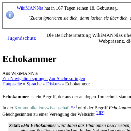
WikiMANNia
hat in 167 Tagen seinen 18. Geburtstag.
"Zuerst ignorieren sie dich, dann lachen sie über dich
Die Bericht­erstattung WikiMANNias über 
Jugendschutz
Webpräsenz, di
Echokammer
Aus WikiMANNia
Zur Navigation springen
Zur Suche springen
Hauptseite
»
Sprache
»
Diskurs
» Echokammer
Echokammer
ist ein Begriff, der aus der analogen Tontechnik stamm
[
wp
]
In der
Kommunikationswissenschaft
wird der Begriff
Echokamm
[1]
[2]
Gleichgesinnten zu einer Verengung der Weltsicht.
Zitat:
«Mit
Echokammer
wird dabei das Phänomen beschrieben, d
eigenen Position zu verstärken. In den Netzwerken selbst b