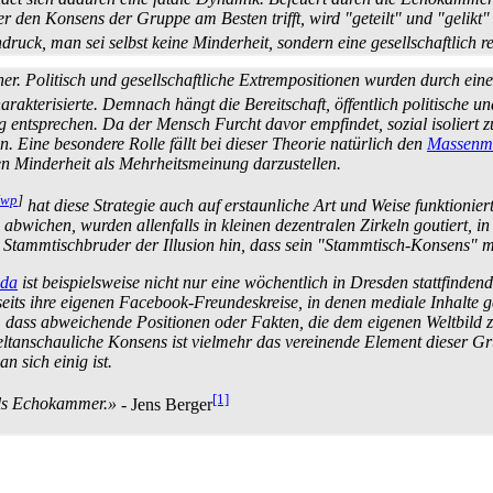
 den Konsens der Gruppe am Besten trifft, wird "geteilt" und "gelikt
ck, man sei selbst keine Minderheit, sondern eine gesellschaftlich r
r. Politisch und gesellschaftliche Extrem­positionen wurden durch eine
arakterisierte. Demnach hängt die Bereitschaft, öffentlich politische un
g entsprechen. Da der Mensch Furcht davor empfindet, sozial isoliert
. Eine besondere Rolle fällt bei dieser Theorie natürlich den
Massenm
ten Minderheit als Mehrheits­meinung darzustellen.
wp
]
hat diese Strategie auch auf erstaunliche Art und Weise funktionier
bwichen, wurden allenfalls in kleinen dezentralen Zirkeln goutiert, i
 Stammtisch­bruder der Illusion hin, dass sein "Stammtisch-Konsens" m
ida
ist beispielsweise nicht nur eine wöchentlich in Dresden stattfinde
eits ihre eigenen Facebook-Freundes­kreise, in denen mediale Inhalte g
t so, dass abweichende Positionen oder Fakten, die dem eigenen Weltbil
ltanschauliche Konsens ist vielmehr das vereinende Element dieser Gru
n sich einig ist.
[1]
als Echokammer.»
- Jens Berger