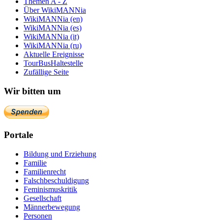
Themen A - Z
Über WikiMANNia
WikiMANNia (en)
WikiMANNia (es)
WikiMANNia (it)
WikiMANNia (ru)
Aktuelle Ereignisse
TourBusHaltestelle
Zufällige Seite
Wir bitten um
Portale
Bildung und Erziehung
Familie
Familienrecht
Falschbeschuldigung
Feminismuskritik
Gesellschaft
Männerbewegung
Personen