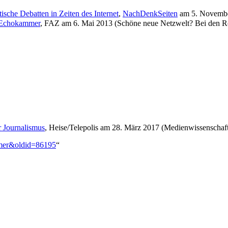
sche Debatten in Zeiten des Internet
,
NachDenkSeiten
am 5. Novemb
r Echokammer
, FAZ am 6. Mai 2013 (Schöne neue Netzwelt? Bei den Röm
r Journalismus
, Heise/Telepolis am 28. März 2017 (Medienwissenschaf
mmer&oldid=86195
“