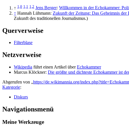
1,0
1,1
1,2
↑
Jens Berger
:
Willkommen in der Echokammer: Politi
↑
Hannah Lühmann:
Zukunft der Zeitung: Das Geheimnis de
Zukunft des traditionellen Journalismus.)
Querverweise
Filterblase
Netzverweise
Wikipedia
führt einen Artikel über
Echokammer
Marcus Klöckner:
Die größte und dichteste Echokammer ist de
Abgerufen von „
https://de.wikimannia.org/index.php?title=Echoka
Kategorie
:
Diskurs
Navigationsmenü
Meine Werkzeuge