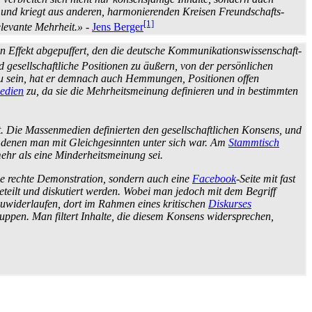
" und kriegt aus anderen, harmonierenden Kreisen Freundschafts­
[1]
elevante Mehrheit.»
-
Jens Berger
n Effekt abgepuffert, den die deutsche Kommunikations­wissen­schaft­
d gesell­schaft­liche Positionen zu äußern, von der persönlichen
 zu sein, hat er demnach auch Hemmungen, Positionen offen
edien
zu, da sie die Mehrheits­meinung definieren und in bestimmten
t. Die Massenmedien definierten den gesell­schaft­lichen Konsens, und
n denen man mit Gleich­gesinnten unter sich war. Am
Stammtisch
ehr als eine Minderheits­meinung sei.
nde rechte Demonstration, sondern auch eine
Facebook
-Seite mit fast
eteilt und diskutiert werden. Wobei man jedoch mit dem Begriff
d zuwiderlaufen, dort im Rahmen eines kritischen
Diskurses
ppen. Man filtert Inhalte, die diesem Konsens widersprechen,