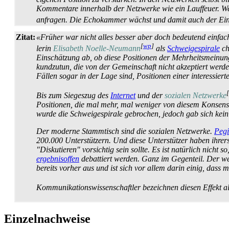
Kommentare innerhalb der Netzwerke wie ein Lauffeuer. Wer
anfragen. Die Echokammer wächst und damit auch der Eindru
Zitat:
«Früher war nicht alles besser aber doch bedeutend einfache
[
wp
]
lerin
Elisabeth Noelle-Neumann
als
Schweigespirale
ch
Einschätzung ab, ob diese Positionen der Mehrheits­meinun
kundzutun, die von der Gemeinschaft nicht akzeptiert werden
Fällen sogar in der Lage sind, Positionen einer interessier
[
Bis zum Siegeszug des
Internet
und der
sozialen Netzwerke
Positionen, die mal mehr, mal weniger von diesem Konsens a
wurde die Schweige­spirale gebrochen, jedoch gab sich kein
Der moderne Stammtisch sind die sozialen Netzwerke.
Peg
200.000 Unterstützern. Und diese Unterstützer haben ihrers
"Diskutieren" vorsichtig sein sollte. Es ist natürlich nich
ergebnisoffen
debattiert werden. Ganz im Gegenteil. Der we
bereits vorher aus und ist sich vor allem darin einig, dass ma
Kommunikationswissenschaftler bezeichnen diesen Effekt 
Einzelnachweise