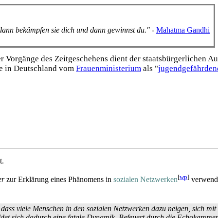
, dann bekämpfen sie dich und dann gewinnst du."
-
Mahatma Gandhi
Vorgänge des Zeitgeschehens dient der staats­bürgerlichen Aufk
e in Deutschland vom
Frauen­ministerium
als "
jugend­gefährden
t.
[
wp
]
er
zur Erklärung eines Phänomens in
sozialen Netzwerken
verwende
ass viele Menschen in den sozialen Netzwerken dazu neigen, sich mit 
ildet sich dadurch eine fatale Dynamik. Befeuert durch die Echokammer 