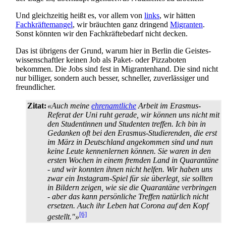
Und gleichzeitig heißt es, vor allem von
links
, wir hätten
Fachkräftemangel
, wir bräuchten ganz dringend
Migranten
.
Sonst könnten wir den Fachkräfte­bedarf nicht decken.
Das ist übrigens der Grund, warum hier in Berlin die Geistes­
wissen­schaftler keinen Job als Paket- oder Pizza­boten
bekommen. Die Jobs sind fest in Migranten­hand. Die sind nicht
nur billiger, sondern auch besser, schneller, zuverlässiger und
freundlicher.
Zitat:
«Auch meine
ehrenamtliche
Arbeit im Erasmus-
Referat der Uni ruht gerade, wir können uns nicht mit
den Studentinnen und Studenten treffen. Ich bin in
Gedanken oft bei den Erasmus-Studierenden, die erst
im März in Deutschland angekommen sind und nun
keine Leute kennen­lernen können. Sie waren in den
ersten Wochen in einem fremden Land in Quarantäne
- und wir konnten ihnen nicht helfen. Wir haben uns
zwar ein Instagram-Spiel für sie überlegt, sie sollten
in Bildern zeigen, wie sie die Quarantäne verbringen
- aber das kann persönliche Treffen natürlich nicht
ersetzen. Auch ihr Leben hat Corona auf den Kopf
[6]
gestellt."»