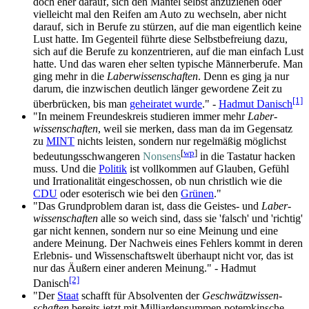
doch eher darauf, sich den Mantel selbst anzuziehen oder
vielleicht mal den Reifen am Auto zu wechseln, aber nicht
darauf, sich in Berufe zu stürzen, auf die man eigentlich keine
Lust hatte. Im Gegenteil führte diese Selbst­befreiung dazu,
sich auf die Berufe zu konzentrieren, auf die man einfach Lust
hatte. Und das waren eher selten typische Männerberufe. Man
ging mehr in die
Laber­wissen­schaften
. Denn es ging ja nur
darum, die inzwischen deutlich länger gewordene Zeit zu
[1]
überbrücken, bis man
geheiratet wurde
." -
Hadmut Danisch
"In meinem Freundeskreis studieren immer mehr
Laber­
wissen­schaften
, weil sie merken, dass man da im Gegensatz
zu
MINT
nichts leisten, sondern nur regelmäßig möglichst
[
wp
]
bedeutungs­schwangeren
Nonsens
in die Tastatur hacken
muss. Und die
Politik
ist vollkommen auf Glauben, Gefühl
und Irrationalität eingeschossen, ob nun christlich wie die
CDU
oder esoterisch wie bei den
Grünen
."
"Das Grundproblem daran ist, dass die Geistes- und
Laber­
wissen­schaften
alle so weich sind, dass sie 'falsch' und 'richtig'
gar nicht kennen, sondern nur so eine Meinung und eine
andere Meinung. Der Nachweis eines Fehlers kommt in deren
Erlebnis- und Wissen­schafts­welt überhaupt nicht vor, das ist
nur das Äußern einer anderen Meinung." - Hadmut
[2]
Danisch
"Der
Staat
schafft für Absolventen der
Geschwätz­wissen­
schaften
bereits jetzt mit Milliarden­summen potemkinsche