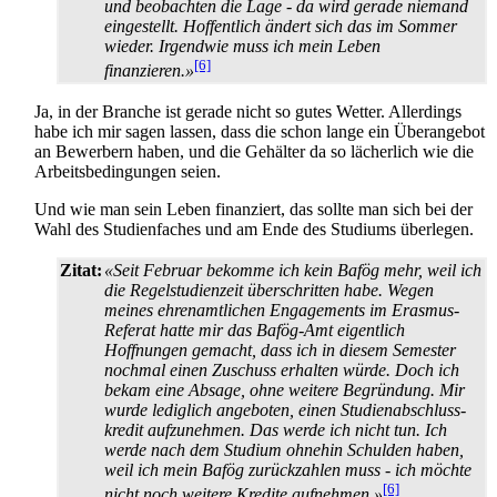
und beobachten die Lage - da wird gerade niemand
eingestellt. Hoffentlich ändert sich das im Sommer
wieder. Irgendwie muss ich mein Leben
[6]
finanzieren.»
Ja, in der Branche ist gerade nicht so gutes Wetter. Allerdings
habe ich mir sagen lassen, dass die schon lange ein Überangebot
an Bewerbern haben, und die Gehälter da so lächerlich wie die
Arbeits­bedingungen seien.
Und wie man sein Leben finanziert, das sollte man sich bei der
Wahl des Studienfaches und am Ende des Studiums überlegen.
Zitat:
«Seit Februar bekomme ich kein Bafög mehr, weil ich
die Regel­studien­zeit überschritten habe. Wegen
meines ehren­amtlichen Engagements im Erasmus-
Referat hatte mir das Bafög-Amt eigentlich
Hoffnungen gemacht, dass ich in diesem Semester
nochmal einen Zuschuss erhalten würde. Doch ich
bekam eine Absage, ohne weitere Begründung. Mir
wurde lediglich angeboten, einen Studien­abschluss­
kredit aufzunehmen. Das werde ich nicht tun. Ich
werde nach dem Studium ohnehin Schulden haben,
weil ich mein Bafög zurückzahlen muss - ich möchte
[6]
nicht noch weitere Kredite aufnehmen.»