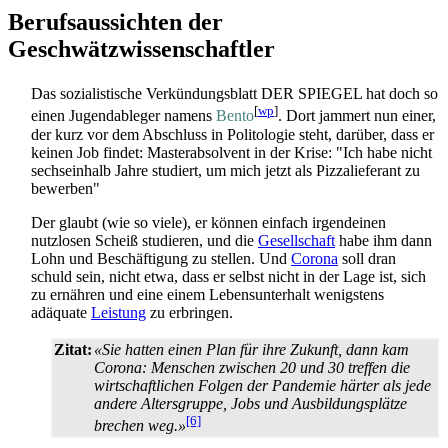
Berufsaussichten der
Geschwätzwissenschaftler
Das sozialistische Verkündungsblatt DER SPIEGEL hat doch so
[
wp
]
einen Jugend­ableger namens
Bento
. Dort jammert nun einer,
der kurz vor dem Abschluss in Politologie steht, darüber, dass er
keinen Job findet: Master­absolvent in der Krise: "Ich habe nicht
sechseinhalb Jahre studiert, um mich jetzt als Pizza­lieferant zu
bewerben"
Der glaubt (wie so viele), er können einfach irgendeinen
nutzlosen Scheiß studieren, und die
Gesellschaft
habe ihm dann
Lohn und Beschäftigung zu stellen. Und
Corona
soll dran
schuld sein, nicht etwa, dass er selbst nicht in der Lage ist, sich
zu ernähren und eine einem Lebens­unterhalt wenigstens
adäquate
Leistung
zu erbringen.
Zitat:
«Sie hatten einen Plan für ihre Zukunft, dann kam
Corona: Menschen zwischen 20 und 30 treffen die
wirtschaftlichen Folgen der Pandemie härter als jede
andere Altersgruppe, Jobs und Ausbildungs­plätze
[6]
brechen weg.»