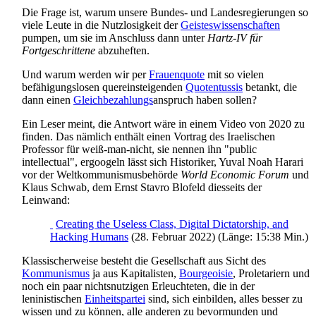
Die Frage ist, warum unsere Bundes- und Landes­regierungen so
viele Leute in die Nutzlosigkeit der
Geisteswissenschaften
pumpen, um sie im Anschluss dann unter
Hartz-IV für
Fortgeschrittene
abzuheften.
Und warum werden wir per
Frauenquote
mit so vielen
befähigungslosen quer­einsteigenden
Quoten­tussis
betankt, die
dann einen
Gleich­bezahlungs
­anspruch haben sollen?
Ein Leser meint, die Antwort wäre in einem Video von 2020 zu
finden. Das nämlich enthält einen Vortrag des Iraelischen
Professor für weiß-man-nicht, sie nennen ihn "public
intellectual", ergoogeln lässt sich Historiker, Yuval Noah Harari
vor der Welt­kommunismus­behörde
World Economic Forum
und
Klaus Schwab, dem Ernst Stavro Blofeld diesseits der
Leinwand:
Creating the Useless Class, Digital Dictatorship, and
Hacking Humans
(28. Februar 2022) (Länge: 15:38 Min.)
Klassischerweise besteht die Gesellschaft aus Sicht des
Kommunismus
ja aus Kapitalisten,
Bourgeoisie
, Proletariern und
noch ein paar nichts­nutzigen Erleuchteten, die in der
leninistischen
Einheitspartei
sind, sich einbilden, alles besser zu
wissen und zu können, alle anderen zu bevormunden und