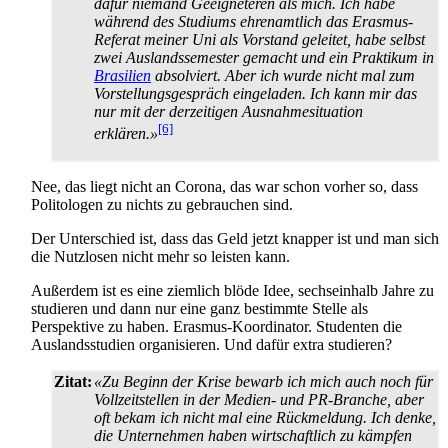
dafür niemand Geeigneteren als mich. Ich habe
während des Studiums ehrenamtlich das Erasmus-
Referat meiner Uni als Vorstand geleitet, habe selbst
zwei Auslands­semester gemacht und ein Praktikum in
Brasilien
absolviert. Aber ich wurde nicht mal zum
Vorstellungs­gespräch eingeladen. Ich kann mir das
nur mit der derzeitigen Ausnahme­situation
[6]
erklären.»
Nee, das liegt nicht an Corona, das war schon vorher so, dass
Politologen zu nichts zu gebrauchen sind.
Der Unterschied ist, dass das Geld jetzt knapper ist und man sich
die Nutzlosen nicht mehr so leisten kann.
Außerdem ist es eine ziemlich blöde Idee, sechseinhalb Jahre zu
studieren und dann nur eine ganz bestimmte Stelle als
Perspektive zu haben. Erasmus-Koordinator. Studenten die
Auslands­studien organisieren. Und dafür extra studieren?
Zitat:
«Zu Beginn der Krise bewarb ich mich auch noch für
Vollzeit­stellen in der Medien- und PR-Branche, aber
oft bekam ich nicht mal eine Rückmeldung. Ich denke,
die Unternehmen haben wirtschaftlich zu kämpfen