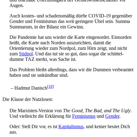
Augen.
Auch kosten- und schadens­mäßig dürfte COVID-19 gegenüber
Gender und Feminismus das weit geringere Übel sein. Summa
Summarum, in der Bilanz ein Gewinn.
Die Pandemie hat uns wieder die Karte eingenordet. Einnorden
heißt, die Karte nach Norden auszurichten, damit die
Orientierung wieder zum Nordpol, zum Hirn zeigt, und nicht
zum
Südpol
. Und das tut sie so gut, dass sogar die schüttel­
dumme TAZ merkt, was Sache ist.
Das Problem bleibt allerdings, dass wir die Dummen verbeamtet
haben und sie unkündbar sind.
[10]
– Hadmut Danisch
Die Klasse der Nutzlosen:
Die Marxisten-Version von
The Good, The Bad, and The Ugly
.
Und vielleicht die Erklärung für
Feminismus
und
Gender
.
Oder: Stell Dir vor, es ist
Kapitalismus
, und keiner beutet Dich
aus.