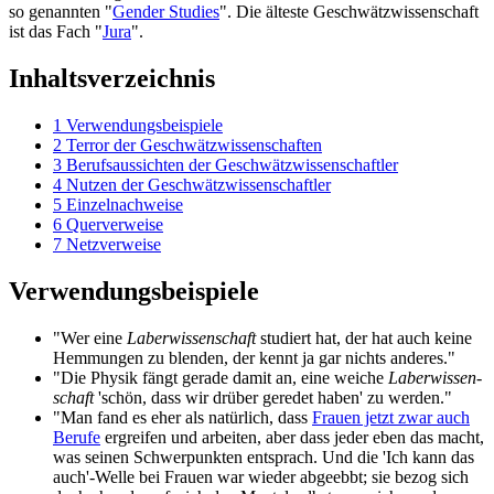
so genannten "
Gender Studies
". Die älteste Geschwätz­wissen­schaft
ist das Fach "
Jura
".
Inhaltsverzeichnis
1
Verwendungsbeispiele
2
Terror der Geschwätzwissenschaften
3
Berufsaussichten der Geschwätzwissenschaftler
4
Nutzen der Geschwätzwissenschaftler
5
Einzelnachweise
6
Querverweise
7
Netzverweise
Verwendungsbeispiele
"Wer eine
Laberwissenschaft
studiert hat, der hat auch keine
Hemmungen zu blenden, der kennt ja gar nichts anderes."
"Die Physik fängt gerade damit an, eine weiche
Laber­wissen­
schaft
'schön, dass wir drüber geredet haben' zu werden."
"Man fand es eher als natürlich, dass
Frauen jetzt zwar auch
Berufe
ergreifen und arbeiten, aber dass jeder eben das macht,
was seinen Schwerpunkten entsprach. Und die 'Ich kann das
auch'-Welle bei Frauen war wieder abgeebbt; sie bezog sich