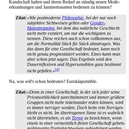
Kundschaft halten und deren Bedarf an ständig neuen Mode­
erkrankungen und Jammer­ton­arten bedienen zu können?
Zitat:
«Wie postmoderne
Philosophie
, bei der nur noch
subjektive Sichtweisen gelten oder
Gender-
Mainstreaming
, bei dem das natürliche Geschlecht
nicht mehr existiert, um nur die wichtigsten zu
nennen. Diese reichen auch schon vollkommen aus,
um die Normalität Stück für Stück abzutragen. Was
das dann für eine Gesellschaft bedeutet, kann noch
nicht genau prognostiziert werden. Eines kann man
aber schon jetzt sagen: Das Ergebnis wird den
Dauer­reflexiven und Hyper­sensiblen ganz bestimmt
[4]
nicht gefallen.»
Na, was soll's schon bedeuten? Euro­klapsmühle.
Zitat:
«Denn in einer Gesellschaft, in der sich jeder seine
Privat­wirklichkeit zurecht­zimmert und immer größere
Gruppen nicht mehr miteinander reden können, wird
es immer nerviger werden. Doch beim rein Nervigen
bleibt es nicht. Im übertragenen Sinne ist es wahrlich
nicht übertrieben, es als
Terror
zu bezeichnen, wenn
einem in einer vermeintlich freien Gesellschaft gebets­
mühlen­artig Partial­sichtweisen aufgedrängt werden,