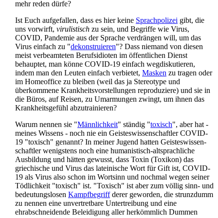
mehr reden dürfe?
Ist Euch aufgefallen, dass es hier keine
Sprachpolizei
gibt, die
uns vorwirft,
virulistisch
zu sein, und Begriffe wie Virus,
COVID, Pandemie aus der Sprache verdrängen will, um das
Virus einfach zu "
dekonstruieren
"? Dass niemand von diesen
meist verbeamteten Berufs­idioten im öffentlichen Dienst
behauptet, man könne COVID-19 einfach wegdiskutieren,
indem man den Leuten einfach verbietet,
Masken
zu tragen oder
im Homeoffice zu bleiben (weil das ja Stereotype und
überkommene Krankheits­vorstellungen reproduziere) und sie in
die Büros, auf Reisen, zu Umarmungen zwingt, um ihnen das
Krankheits­gefühl abzutrainieren?
Warum nennen sie "
Männlichkeit
" ständig "
toxisch
", aber hat -
meines Wissens - noch nie ein Geistes­wissen­schaftler COVID-
19 "toxisch" genannt? In meiner Jugend hatten Geistes­wissen­
schaftler wenigstens noch eine humanistisch-altsprachliche
Ausbildung und hätten gewusst, dass Toxin (Toxikon) das
griechische und Virus das lateinische Wort für Gift ist, COVID-
19 als Virus also schon im Wortsinn und nochmal wegen seiner
Tödlichkeit "toxisch" ist. "Toxisch" ist aber zum völlig sinn- und
bedeutungs­losen
Kampfbegriff
derer geworden, die strunzdumm
zu nennen eine unvertretbare Untertreibung und eine
ehrabschneidende Beleidigung aller herkömmlich Dummen