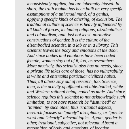
inconsistently applied, but are inherently biased. In
short, the truth regime has been built on very specific
assumptions of a universal mind, of a genius,
applying specific kinds of othering, of exclusion. The
traditional culture of science is heavily influenced by
all kinds of forces, including religions, okzidentalism
and colonialism, and, last not least, normative
constructions of gender. It is the culture of the
disembodied scientist, in a lab or in a library. This
scientist leaves the body and emotions at the door.
And since bodies and emotions have been coded
female, women stay out of it, too, as researchers.
More precisely, this scientist also has no needs, since
a private life takes care of those, has no vulnerability,
is white and entertains particular civilized habits.
Thus, all others stay out of research, too. Science,
then, is the activity of affluent and able-bodied, white
and Western rational being, coded as male. And since
science requires this scientist to not acknowlegde such
limitation, to not have research be "disturbed" or
"tainted" by such other, thus irrational aspects,
research focuses on "purely" disciplinary, or "precise"
work and "clearly" relevant topics. Again, gender is
other, irrational, subjective, not relevant. Absent a
recognition of body and emotions, of location,