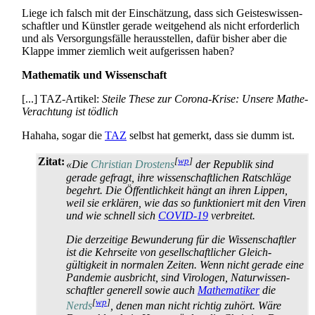
Liege ich falsch mit der Einschätzung, dass sich Geistes­wissen­
schaftler und Künstler gerade weitgehend als nicht erforderlich
und als Versorgungs­fälle heraus­stellen, dafür bisher aber die
Klappe immer ziemlich weit aufgerissen haben?
Mathematik und Wissenschaft
[...] TAZ-Artikel:
Steile These zur Corona-Krise: Unsere Mathe-
Verachtung ist tödlich
Hahaha, sogar die
TAZ
selbst hat gemerkt, dass sie dumm ist.
Zitat:
[
wp
]
«Die
Christian Drostens
der Republik sind
gerade gefragt, ihre wissenschaftlichen Ratschläge
begehrt. Die Öffentlichkeit hängt an ihren Lippen,
weil sie erklären, wie das so funktioniert mit den Viren
und wie schnell sich
COVID-19
verbreitet.
Die derzeitige Bewunderung für die Wissenschaftler
ist die Kehrseite von gesellschaftlicher Gleich­
gültigkeit in normalen Zeiten. Wenn nicht gerade eine
Pandemie ausbricht, sind Virologen, Natur­wissen­
schaftler generell sowie auch
Mathematiker
die
[
wp
]
Nerds
, denen man nicht richtig zuhört. Wäre