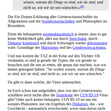
wissen, warum die Dinge so sind, wie sie sind, und
[8]
nicht so, wie wir sie uns wünschen.»
Die Für-Dumm-Erklärung aller Geistes­wissen­schaftler im
Allgemeinen und der
Sozialwissenschaften
und Philosophen im
Besondern.
Denn die behaupteten
post­strukturalistisch
ja immer, dass es gar
keine Wirklichkeit gibt, alles nur durch
Sprechakte
, durch
Diskurse
konstruiert
und durch Schweigen wieder
dekonstruiert
wäre. Grundlage des
Marxismus
und des
Gender­schwachsinns
.
Und nun kommt die TAZ in der Krise auf den Trichter: Oh
verdammt, es sind ja gerade die Typen, die wir gerade so
brauchen und die uns so retten, die genau das machen, was wir
immer geleugnet haben:
"Sie wollen wissen, warum die Dinge
so sind, wie sie sind, und nicht so, wie wir sie uns wünschen."
Da gibt es dann welche, die Viren untersuchen.
Ist Euch schon mal aufgefallen, dass von den Geistes­wissen­
schaftlern noch nichts über die
Soziologie
des
COVID-19
-Virus
gibt? Oder auch keiner behauptet, COVID-19 sei nur ein
soziales Phänomen, nur ein Ergebnis des
Diskurses
, das - wie
Geschlecht - automatisch verschwinde, wenn man davon nicht