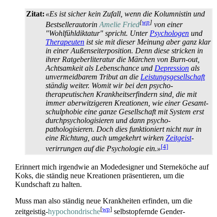
Zitat:
«Es ist sicher kein Zufall, wenn die Kolumnistin und
[
wp
]
Bestseller­autorin
Amelie Fried
von einer
"Wohlfühl­diktatur" spricht. Unter
Psychologen
und
Therapeuten
ist sie mit dieser Meinung aber ganz klar
in einer Außen­seiter­position. Denn diese stricken in
ihrer Ratgeber­literatur die Märchen von Burn-out,
Achtsamkeit als Lebens­chance und
Depression
als
unvermeidbarem Tribut an die
Leistungsgesellschaft
ständig weiter. Womit wir bei den psycho­
therapeutischen Krankheits­erfindern sind, die mit
immer aberwitzigeren Kreationen, wie einer Gesamt­
schul­phobie eine ganze Gesellschaft mit System erst
durch­psychologisieren und dann psycho­
pathologisieren. Doch dies funktioniert nicht nur in
eine Richtung, auch umgekehrt wirken
Zeitgeist
­
[4]
verirrungen auf die Psychologie ein.»
Erinnert mich irgendwie an Modedesigner und Sterneköche auf
Koks, die ständig neue Kreationen präsentieren, um die
Kundschaft zu halten.
Muss man also ständig neue Krankheiten erfinden, um die
[
wp
]
zeitgeistig-
hypochondrische
selbstopfernde Gender-