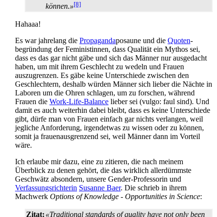
[8]
können.»
Hahaaa!
Es war jahrelang die
Propaganda
­posaune und die
Quoten
­
begründung der Feministinnen, dass Qualität ein Mythos sei,
dass es das gar nicht gäbe und sich das Männer nur ausgedacht
haben, um mit ihrem Geschlecht zu wedeln und Frauen
auszugrenzen. Es gäbe keine Unterschiede zwischen den
Geschlechtern, deshalb würden Männer sich lieber die Nächte in
Laboren um die Ohren schlagen, um zu forschen, während
Frauen die
Work-Life-Balance
lieber sei (vulgo: faul sind). Und
damit es auch weiterhin dabei bleibt, dass es keine Unterschiede
gibt, dürfe man von Frauen einfach gar nichts verlangen, weil
jegliche Anforderung, irgendetwas zu wissen oder zu können,
somit ja frauen­ausgrenzend sei, weil Männer dann im Vorteil
wäre.
Ich erlaube mir dazu, eine zu zitieren, die nach meinem
Überblick zu denen gehört, die das wirklich allerdümmste
Geschwätz absondern, unsere Gender-Professorin und
Verfassungsrichterin
Susanne Baer
. Die schrieb in ihrem
Machwerk
Options of Knowledge - Opportunities in Science
:
Zitat:
«Traditional standards of quality have not only been