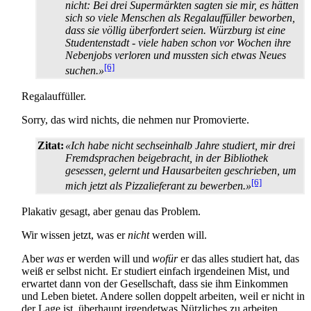
nicht: Bei drei Supermärkten sagten sie mir, es hätten
sich so viele Menschen als Regal­auffüller beworben,
dass sie völlig überfordert seien. Würzburg ist eine
Studentenstadt - viele haben schon vor Wochen ihre
Nebenjobs verloren und mussten sich etwas Neues
[6]
suchen.»
Regalauffüller.
Sorry, das wird nichts, die nehmen nur Promovierte.
Zitat:
«Ich habe nicht sechseinhalb Jahre studiert, mir drei
Fremdsprachen beigebracht, in der Bibliothek
gesessen, gelernt und Hausarbeiten geschrieben, um
[6]
mich jetzt als Pizza­lieferant zu bewerben.»
Plakativ gesagt, aber genau das Problem.
Wir wissen jetzt, was er
nicht
werden will.
Aber
was
er werden will und
wofür
er das alles studiert hat, das
weiß er selbst nicht. Er studiert einfach irgendeinen Mist, und
erwartet dann von der Gesellschaft, dass sie ihm Einkommen
und Leben bietet. Andere sollen doppelt arbeiten, weil er nicht in
der Lage ist, überhaupt irgendetwas Nützliches zu arbeiten.