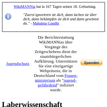
WikiMANNia
hat in 167 Tagen seinen 18. Geburtstag.
"Zuerst ignorieren sie dich, dann lachen sie über
dich, dann bekämpfen sie dich und dann gewinnst
du."
-
Mahatma Gandhi
Die Bericht­erstattung
WikiMANNias über
Vorgänge des
Zeitgeschehens dient der
staats­bürgerlichen
Aufklärung. Unterstützen
Jugendschutz
Sie eine einzig­artige
Webpräsenz, die in
Deutschland vom
Frauen­
ministerium
als "
jugend­
gefährdend
" indiziert
wurde.
Laberwissenschaft