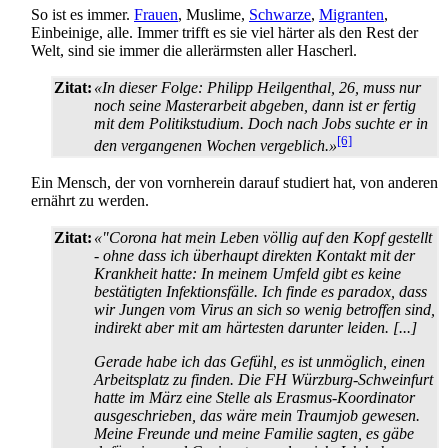
So ist es immer.
Frauen
, Muslime,
Schwarze
,
Migranten
,
Einbeinige, alle. Immer trifft es sie viel härter als den Rest der
Welt, sind sie immer die allerärmsten aller Hascherl.
Zitat:
«In dieser Folge: Philipp Heilgenthal, 26, muss nur
noch seine Master­arbeit abgeben, dann ist er fertig
mit dem Politik­studium. Doch nach Jobs suchte er in
[6]
den vergangenen Wochen vergeblich.»
Ein Mensch, der von vornherein darauf studiert hat, von anderen
ernährt zu werden.
Zitat:
«"Corona hat mein Leben völlig auf den Kopf gestellt
- ohne dass ich überhaupt direkten Kontakt mit der
Krankheit hatte: In meinem Umfeld gibt es keine
bestätigten Infektions­fälle. Ich finde es paradox, dass
wir Jungen vom Virus an sich so wenig betroffen sind,
indirekt aber mit am härtesten darunter leiden. [...]
Gerade habe ich das Gefühl, es ist unmöglich, einen
Arbeitsplatz zu finden. Die FH Würzburg-Schweinfurt
hatte im März eine Stelle als Erasmus-Koordinator
ausgeschrieben, das wäre mein Traumjob gewesen.
Meine Freunde und meine Familie sagten, es gäbe