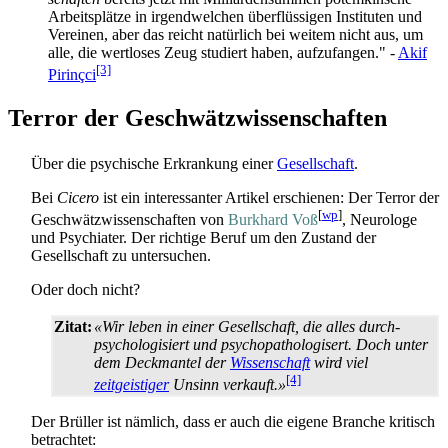
Arbeitsplätze in irgendwelchen überflüssigen Instituten und
Vereinen, aber das reicht natürlich bei weitem nicht aus, um
alle, die wertloses Zeug studiert haben, aufzufangen." -
Akif
[3]
Pirinçci
Terror der Geschwätzwissenschaften
Über die psychische Erkrankung einer
Gesellschaft
.
Bei
Cicero
ist ein interessanter Artikel erschienen: Der Terror der
[
wp
]
Geschwätz­wissen­schaften von
Burkhard Voß
, Neurologe
und Psychiater. Der richtige Beruf um den Zustand der
Gesellschaft zu untersuchen.
Oder doch nicht?
Zitat:
«Wir leben in einer Gesellschaft, die alles durch­
psychologisiert und psycho­pathologisert. Doch unter
dem Deckmantel der
Wissenschaft
wird viel
[4]
zeitgeistiger
Unsinn verkauft.»
Der Brüller ist nämlich, dass er auch die eigene Branche kritisch
betrachtet: