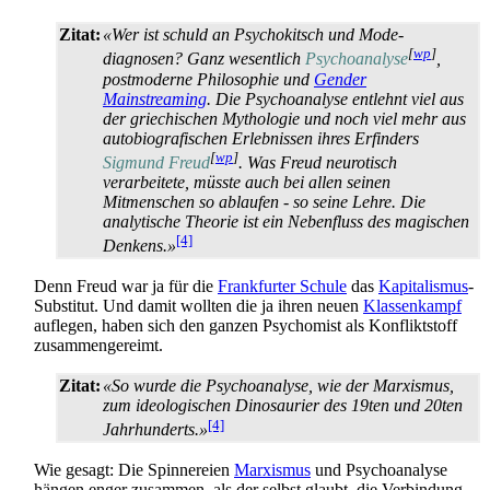
Zitat:
«Wer ist schuld an Psychokitsch und Mode­
[
wp
]
diagnosen? Ganz wesentlich
Psychoanalyse
,
postmoderne Philosophie und
Gender
Mainstreaming
. Die Psycho­analyse entlehnt viel aus
der griechischen Mythologie und noch viel mehr aus
auto­biografischen Erlebnissen ihres Erfinders
[
wp
]
Sigmund Freud
. Was Freud neurotisch
verarbeitete, müsste auch bei allen seinen
Mitmenschen so ablaufen - so seine Lehre. Die
analytische Theorie ist ein Nebenfluss des magischen
[4]
Denkens.»
Denn Freud war ja für die
Frankfurter Schule
das
Kapitalismus
-
Substitut. Und damit wollten die ja ihren neuen
Klassenkampf
auflegen, haben sich den ganzen Psychomist als Konfliktstoff
zusammen­gereimt.
Zitat:
«So wurde die Psychoanalyse, wie der Marxismus,
zum ideologischen Dinosaurier des 19ten und 20ten
[4]
Jahrhunderts.»
Wie gesagt: Die Spinnereien
Marxismus
und Psychoanalyse
hängen enger zusammen, als der selbst glaubt, die Verbindung