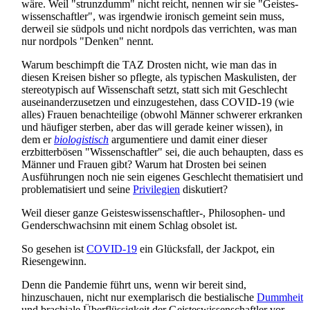
wäre. Weil "strunzdumm" nicht reicht, nennen wir sie "Geistes­
wissen­schaftler", was irgendwie ironisch gemeint sein muss,
derweil sie südpols und nicht nordpols das verrichten, was man
nur nordpols "Denken" nennt.
Warum beschimpft die TAZ Drosten nicht, wie man das in
diesen Kreisen bisher so pflegte, als typischen Maskulisten, der
stereo­typisch auf Wissenschaft setzt, statt sich mit Geschlecht
aus­einander­zusetzen und ein­zu­gestehen, dass COVID-19 (wie
alles) Frauen benachteilige (obwohl Männer schwerer erkranken
und häufiger sterben, aber das will gerade keiner wissen), in
dem er
biologistisch
argumentiere und damit einer dieser
erzbitter­bösen "Wissenschaftler" sei, die auch behaupten, dass es
Männer und Frauen gibt? Warum hat Drosten bei seinen
Ausführungen noch nie sein eigenes Geschlecht thematisiert und
problematisiert und seine
Privilegien
diskutiert?
Weil dieser ganze Geiste­swissen­schaftler-, Philosophen- und
Gender­schwachsinn mit einem Schlag obsolet ist.
So gesehen ist
COVID-19
ein Glücksfall, der Jackpot, ein
Riesengewinn.
Denn die Pandemie führt uns, wenn wir bereit sind,
hinzuschauen, nicht nur exemplarisch die bestialische
Dummheit
und brachiale Über­flüssigkeit der Geistes­wissen­schaftler vor