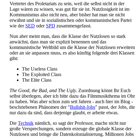
Vertreter des Proletariats zu sein, weil die selbst nicht in der
Lage wären zu wissen, was gut für sie ist. Nutzlosigkeit ist im
Kommunismus also nicht neu, aber bisher hat man sie nicht
erwähnt und sie in sozialistischen oder kommunistischen Partei
wie der
SED
oder
SPD
zusammengefasst.
Nun aber meint man, dass die Klasse der Nutzlosen so stark
anwächst, dass man sie explizit benennen und das
kommunistische Weltbild um die Klasse der Nutzlosen erweitern
oder an sie anpassen muss, es also künftig folgende drei Klassen
gibt:
The Useless Class
The Exploited Class
The Elite Class
The Good, the Bad, and The Ugly.
Zuordnung könnt Ihr Euch
selbst überlegen, aber ich bitte dazu das Film­musik­thema im Ohr
zu haben. Was aber schon zum seit Jahren - auch hier im Blog -
beschriebenen Phänomen der "
Bullshit-Jobs
" passt, der Jobs, die
nur dazu da sind, dass derjenige glaubt, er arbeite etwas.
Die
Technik
nämlich, so sagt der Professor, mache nicht nur
große Versprechungen, sondern erzeuge die globale Klasse der
Nutzlosen und bringe die Daten­kolonialisierung. Millionen Jobs