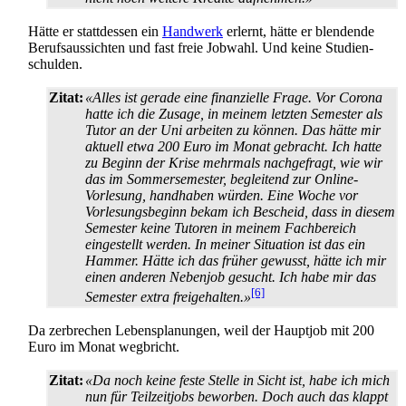
Hätte er stattdessen ein
Handwerk
erlernt, hätte er blendende
Berufs­aussichten und fast freie Jobwahl. Und keine Studien­
schulden.
Zitat:
«Alles ist gerade eine finanzielle Frage. Vor Corona
hatte ich die Zusage, in meinem letzten Semester als
Tutor an der Uni arbeiten zu können. Das hätte mir
aktuell etwa 200 Euro im Monat gebracht. Ich hatte
zu Beginn der Krise mehrmals nachgefragt, wie wir
das im Sommer­semester, begleitend zur Online-
Vorlesung, handhaben würden. Eine Woche vor
Vorlesungs­beginn bekam ich Bescheid, dass in diesem
Semester keine Tutoren in meinem Fachbereich
eingestellt werden. In meiner Situation ist das ein
Hammer. Hätte ich das früher gewusst, hätte ich mir
einen anderen Nebenjob gesucht. Ich habe mir das
[6]
Semester extra frei­gehalten.»
Da zerbrechen Lebensplanungen, weil der Hauptjob mit 200
Euro im Monat wegbricht.
Zitat:
«Da noch keine feste Stelle in Sicht ist, habe ich mich
nun für Teilzeitjobs beworben. Doch auch das klappt