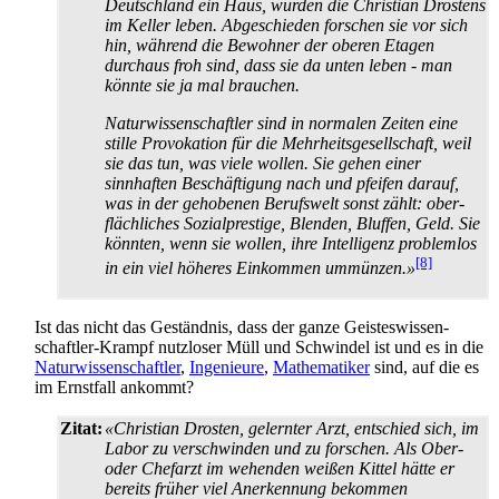
Deutschland ein Haus, würden die Christian Drostens
im Keller leben. Abgeschieden forschen sie vor sich
hin, während die Bewohner der oberen Etagen
durchaus froh sind, dass sie da unten leben - man
könnte sie ja mal brauchen.
Naturwissenschaftler sind in normalen Zeiten eine
stille Provokation für die Mehrheits­gesellschaft, weil
sie das tun, was viele wollen. Sie gehen einer
sinnhaften Beschäftigung nach und pfeifen darauf,
was in der gehobenen Berufswelt sonst zählt: ober­
flächliches Sozial­prestige, Blenden, Bluffen, Geld. Sie
könnten, wenn sie wollen, ihre Intelligenz problemlos
[8]
in ein viel höheres Einkommen ummünzen.»
Ist das nicht das Geständnis, dass der ganze Geistes­wissen­
schaftler-Krampf nutzloser Müll und Schwindel ist und es in die
Naturwissenschaftler
,
Ingenieure
,
Mathematiker
sind, auf die es
im Ernstfall ankommt?
Zitat:
«Christian Drosten, gelernter Arzt, entschied sich, im
Labor zu verschwinden und zu forschen. Als Ober-
oder Chefarzt im wehenden weißen Kittel hätte er
bereits früher viel Anerkennung bekommen