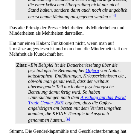
die einer kritischen Überprüfung nicht nur nicht
Stand halten, sondern dann auch noch als angeblich
[4]
herrschende Meinung ausgegeben werden.»
Das alte Prinzip der Presse: Mehrheiten als Minder­heiten und
Minder­heiten als Mehrheiten darstellen.
Hat nur einen Haken: Funktioniert nicht, wenn man auf
Umsätze angewiesen ist und man dann die Minderheit statt der
Mehrheit als Kundschaft hat.
Zitat:
«Ein Beispiel ist die Dauerberieselung über die
psychologische Betreuung bei
Opfern
von Natur­
katastrophen, Entführungen, Kriegs­erlebnissen etc.,
obwohl man genau weiß, dass der weitaus
überwiegende Teil auch ohne psychologische
Betreuung damit fertig wird. So haben
Untersuchungen nach dem
Anschlag auf das World
Trade Center 2001
ergeben, dass die Opfer­
angehörigen am besten mit dem Verlust umgehen
konnten, die KEINE Therapie in Anspruch
[4]
genommen hatten.»
Stimmt. Die Genderklaps­mühle und Geschlechter­beratung hat