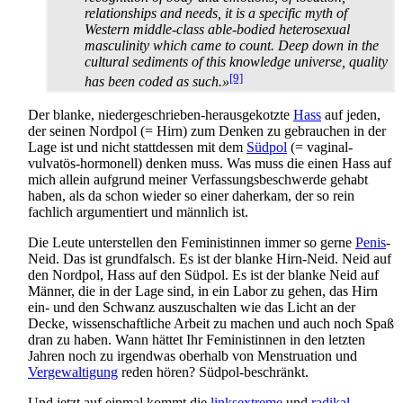
relationships and needs, it is a specific myth of
Western middle-class able-bodied heterosexual
masculinity which came to count. Deep down in the
cultural sediments of this knowledge universe, quality
[9]
has been coded as such.»
Der blanke, niedergeschrieben-herausgekotzte
Hass
auf jeden,
der seinen Nordpol (= Hirn) zum Denken zu gebrauchen in der
Lage ist und nicht stattdessen mit dem
Südpol
(= vaginal-
vulvatös-hormonell) denken muss. Was muss die einen Hass auf
mich allein aufgrund meiner Verfassungs­beschwerde gehabt
haben, als da schon wieder so einer daherkam, der so rein
fachlich argumentiert und männlich ist.
Die Leute unterstellen den Feministinnen immer so gerne
Penis
-
Neid. Das ist grundfalsch. Es ist der blanke Hirn-Neid. Neid auf
den Nordpol, Hass auf den Südpol. Es ist der blanke Neid auf
Männer, die in der Lage sind, in ein Labor zu gehen, das Hirn
ein- und den Schwanz auszuschalten wie das Licht an der
Decke, wissenschaftliche Arbeit zu machen und auch noch Spaß
dran zu haben. Wann hättet Ihr Feministinnen in den letzten
Jahren noch zu irgendwas oberhalb von Menstruation und
Vergewaltigung
reden hören? Südpol-beschränkt.
Und jetzt auf einmal kommt die
links­extreme
und
radikal­