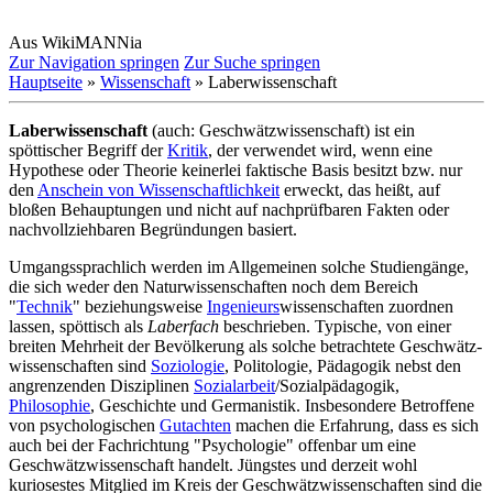
Aus WikiMANNia
Zur Navigation springen
Zur Suche springen
Hauptseite
»
Wissenschaft
» Laberwissenschaft
Laberwissenschaft
(auch: Geschwätzwissenschaft) ist ein
spöttischer Begriff der
Kritik
, der verwendet wird, wenn eine
Hypothese oder Theorie keinerlei faktische Basis besitzt bzw. nur
den
Anschein von Wissen­schaftlich­keit
erweckt, das heißt, auf
bloßen Behauptungen und nicht auf nach­prüf­baren Fakten oder
nach­voll­ziehbaren Begründungen basiert.
Umgangssprachlich werden im Allgemeinen solche Studiengänge,
die sich weder den Natur­wissen­schaften noch dem Bereich
"
Technik
" beziehungsweise
Ingenieurs
­wissen­schaften zuordnen
lassen, spöttisch als
Laberfach
beschrieben. Typische, von einer
breiten Mehrheit der Bevölkerung als solche betrachtete Geschwätz­
wissen­schaften sind
Soziologie
, Politologie, Pädagogik nebst den
angrenzenden Disziplinen
Sozial­arbeit
/Sozial­pädagogik,
Philosophie
, Geschichte und Germanistik. Insbesondere Betroffene
von psychologischen
Gutachten
machen die Erfahrung, dass es sich
auch bei der Fachrichtung "Psychologie" offenbar um eine
Geschwätz­wissen­schaft handelt. Jüngstes und derzeit wohl
kuriosestes Mitglied im Kreis der Geschwätz­wissen­schaften sind die