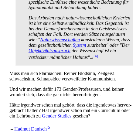
spezifische Einflüsse eine wesentliche Bedeutung für
Symptomatik und Behandlung haben.
Das Arbeiten nach natur­wissen­schaftlichen Kriterien
ist hier eine Selbst­verständlichkeit. Das Gegenteil ist
bei den Gender­forscherinnen in den Geistes­wissen­
schaften der Fall. Dort werden Sätze rausgehauen
wie: "
Naturwissenschaften
konstruieren Wissen, dass
dem gesellschaftlichen
System
zuarbeitet" oder "Der
Objektivitätsanspruch
der Wissenschaft ist ein
[4]
verdeckter männlicher Habitus".»
Muss man sich klarmachen: Reiner Blödsinn, Zeitgeist­
schwachsinn, Schnapsidee verzweifelter Kommunisten.
Und wir machen dafür 173 Gender-Professuren, und keiner
wundert sich, dass die gar nichts hervorbringen.
Hätte irgendwer schon mal gehört, dass die irgendetwas hervor­
gebracht hätten? Hat irgendwer schon mal ein Curriculum oder
ein Lehrbuch zu
Gender Studies
gesehen?
[5]
–
Hadmut Danisch