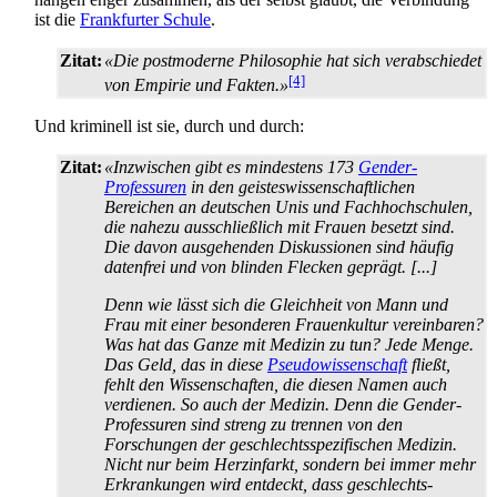
ist die
Frankfurter Schule
.
Zitat:
«Die postmoderne Philosophie hat sich verabschiedet
[4]
von Empirie und Fakten.»
Und kriminell ist sie, durch und durch:
Zitat:
«Inzwischen gibt es mindestens 173
Gender-
Professuren
in den geistes­wissen­schaftlichen
Bereichen an deutschen Unis und Fach­hoch­schulen,
die nahezu ausschließlich mit Frauen besetzt sind.
Die davon ausgehenden Diskussionen sind häufig
datenfrei und von blinden Flecken geprägt. [...]
Denn wie lässt sich die Gleichheit von Mann und
Frau mit einer besonderen Frauenkultur vereinbaren?
Was hat das Ganze mit Medizin zu tun? Jede Menge.
Das Geld, das in diese
Pseudowissenschaft
fließt,
fehlt den Wissenschaften, die diesen Namen auch
verdienen. So auch der Medizin. Denn die Gender-
Professuren sind streng zu trennen von den
Forschungen der geschlechts­spezifischen Medizin.
Nicht nur beim Herzinfarkt, sondern bei immer mehr
Erkrankungen wird entdeckt, dass geschlechts­