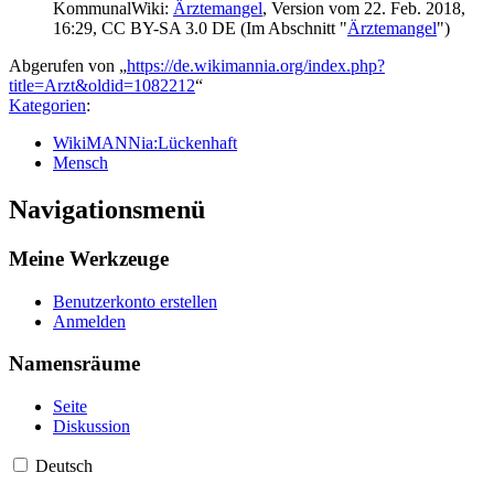
KommunalWiki:
Ärztemangel
, Version vom 22. Feb. 2018‎,
16:29, CC BY-SA 3.0 DE (Im Abschnitt "
Ärztemangel
")
Abgerufen von „
https://de.wikimannia.org/index.php?
title=Arzt&oldid=1082212
“
Kategorien
:
WikiMANNia:Lückenhaft
Mensch
Navigationsmenü
Meine Werkzeuge
Benutzerkonto erstellen
Anmelden
Namensräume
Seite
Diskussion
Deutsch