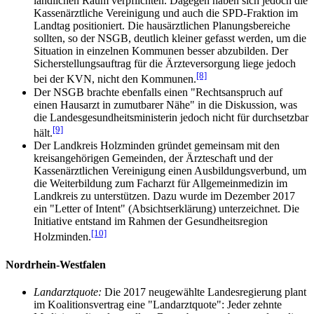
ländlichen Raum verpflichten. Dagegen haben sich jedoch die
Kassenärztliche Vereinigung und auch die SPD-Fraktion im
Landtag positioniert. Die haus­ärztlichen Planungs­bereiche
sollten, so der NSGB, deutlich kleiner gefasst werden, um die
Situation in einzelnen Kommunen besser abzubilden. Der
Sicherstellungsauftrag für die Ärzte­versorgung liege jedoch
[8]
bei der KVN, nicht den Kommunen.
Der NSGB brachte ebenfalls einen "Rechtsanspruch auf
einen Hausarzt in zumutbarer Nähe" in die Diskussion, was
die Landes­gesundheits­ministerin jedoch nicht für durchsetzbar
[9]
hält.
Der Landkreis Holzminden gründet gemeinsam mit den
kreisangehörigen Gemeinden, der Ärzteschaft und der
Kassen­ärztlichen Vereinigung einen Ausbildungsverbund, um
die Weiterbildung zum Facharzt für Allgemeinmedizin im
Landkreis zu unterstützen. Dazu wurde im Dezember 2017
ein "Letter of Intent" (Absichtserklärung) unterzeichnet. Die
Initiative entstand im Rahmen der Gesundheits­region
[10]
Holzminden.
Nordrhein-Westfalen
Landarztquote:
Die 2017 neugewählte Landesregierung plant
im Koalitionsvertrag eine "Landarztquote": Jeder zehnte