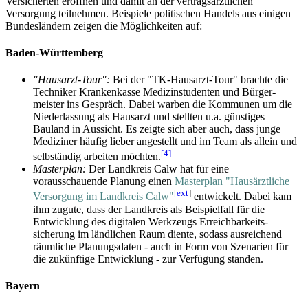
Versicherten eröffnen und damit an der vertrags­ärztlichen
Versorgung teilnehmen. Beispiele politischen Handels aus einigen
Bundesländern zeigen die Möglichkeiten auf:
Baden-Württemberg
"Hausarzt-Tour":
Bei der "TK-Hausarzt-Tour" brachte die
Techniker Krankenkasse Medizin­studenten und Bürger­
meister ins Gespräch. Dabei warben die Kommunen um die
Nieder­lassung als Hausarzt und stellten u.a. günstiges
Bauland in Aussicht. Es zeigte sich aber auch, dass junge
Mediziner häufig lieber angestellt und im Team als allein und
[4]
selbständig arbeiten möchten.
Masterplan:
Der Landkreis Calw hat für eine
vorausschauende Planung einen
Masterplan "Hausärztliche
[
ext
]
Versorgung im Landkreis Calw"
entwickelt. Dabei kam
ihm zugute, dass der Landkreis als Beispielfall für die
Entwicklung des digitalen Werkzeugs Erreichbarkeits­
sicherung im ländlichen Raum diente, sodass ausreichend
räumliche Planungsdaten - auch in Form von Szenarien für
die zukünftige Entwicklung - zur Verfügung standen.
Bayern