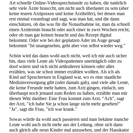
Art schnelle Online-Video­sprechstunde zu haben, die natürlich
sehr viele Ärzte brauccht, um nicht auch überlastet zu sein (aber
keine teuren Arztpraxen und keine Arzthelfer), bei denen man
erst einmal voranfragt und sagt, was man hat, und die dann
einschätzen, ob das was für die Notaufnahme ist, man da schnell
einen Arzttermin braucht oder auch einer in zwei Wochen reicht,
oder ob man gar keinen braucht und das Rezept digital
bekommt. Oder wie bei der geplatzen Ader im Auge gesagt
bekommt "Ist unangenehm, geht aber von selbst wieder weg."
Schön wird das dann wohl auch nicht, weil ich mir auch sicher
bin, dass viele Leute als Video­patienten unerträglich oder zu
doof wären und sich nicht artikulieren können oder alles
erzählen, was sie schon immer erzählen wollten. Als ich als
Kind auf Sprachreisen in England war, wo es eine staatliche
Medizin­versorgung gibt (oder damals gab), und viele alte Leute,
die keine Freunde mehr hatten, zum Arzt gingen, einfach, um
überhaupt noch jemand zum Reden zu haben, erzählte man mir
diesen Witz darüber: Eine Frau kommt zum Arzt. "Ach", sagt
der Arzt, "ich habe Sie ja schon lange nicht mehr gesehen!"
"Ja", sagt die Frau, "ich war krank."
Sowas würde da wohl auch passieren und man bekäme manche
Leute wohl auch nicht mehr aus der Leitung, ohne sich dann
auch gleich alle neun Kinder mal anzusehen, und der Hauskatze