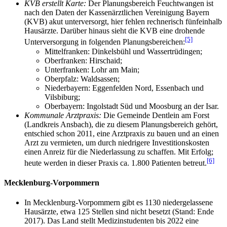
KVB erstellt Karte:
Der Planungsbereich Feuchtwangen ist
nach den Daten der Kassen­ärztlichen Vereinigung Bayern
(KVB) akut unterversorgt, hier fehlen rechnerisch fünfeinhalb
Hausärzte. Darüber hinaus sieht die KVB eine drohende
[5]
Unterversorgung in folgenden Planungsbereichen:
Mittelfranken: Dinkelsbühl und Wassertrüdingen;
Oberfranken: Hirschaid;
Unterfranken: Lohr am Main;
Oberpfalz: Waldsassen;
Niederbayern: Eggenfelden Nord, Essenbach und
Vilsbiburg;
Oberbayern: Ingolstadt Süd und Moosburg an der Isar.
Kommunale Arztpraxis:
Die Gemeinde Dentlein am Forst
(Landkreis Ansbach), die zu diesem Planungs­bereich gehört,
entschied schon 2011, eine Arztpraxis zu bauen und an einen
Arzt zu vermieten, um durch niedrigere Investitions­kosten
einen Anreiz für die Niederlassung zu schaffen. Mit Erfolg;
[6]
heute werden in dieser Praxis ca. 1.800 Patienten betreut.
Mecklenburg-Vorpommern
In Mecklenburg-Vorpommern gibt es 1130 niedergelassene
Hausärzte, etwa 125 Stellen sind nicht besetzt (Stand: Ende
2017). Das Land stellt Medizin­studenten bis 2022 eine