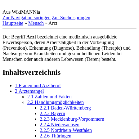
Aus WikiMANNia
Zur Navigation springen
Zur Suche springen
Hauptseite
»
Mensch
» Arzt
Der Begriff
Arzt
bezeichnet eine medizinisch ausgebildete
Erwerbsperson, deren Arbeits­tätigkeit in der Vorbeugung
(Prävention), Erkennung (Diagnose), Behandlung (Therapie) und
Nachsorge von Krankheiten und gesundheitlichen Leiden bei
Menschen oder auch anderen Lebewesen (Tieren) besteht.
Inhaltsverzeichnis
1
Frauen und Arztberuf
2
Ärztemangel
2.1
Zahlen und Fakten
2.2
Handlungsmöglichkeiten
2.2.1
Baden-Württemberg
2.2.2
Bayern
2.2.3
Mecklenburg-Vorpommern
2.2.4
Niedersachsen
2.2.5
Nordrhein-Westfalen
2.2.6
Thüringen