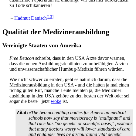
zu Tode schikanieren?
[13]
–
Hadmut Danisch
Qualität der Medizinerausbildung
Vereinigte Staaten von Amerika
Free Beacon
schreibt, dass in den USA Ärzte davor warnen,
dass die neuen Ausbildungs­richtlinien zu unbefähigten Ärzten
und unwissenschaftlicher Humbug-Medizin führen würden.
Wie nicht schwer zu erraten, geht es natürlich darum, dass die
Mediziner­ausbildung in den USA - und die hatten ja mal einen
richtig guten Ruf, manche Leute meinten ja, die Mediziner­
ausbildung in den USA gehöre zu den besten der Welt oder sei
sogar die beste - jetzt
woke
ist.
Zitat:
«The two accrediting bodies for American medical
schools now say that meritocracy is "malignant" and
that race has "no genetic or scientific basis," positions
that many doctors worry will lower standards of care
and endanger lives by discouraging vital genetic