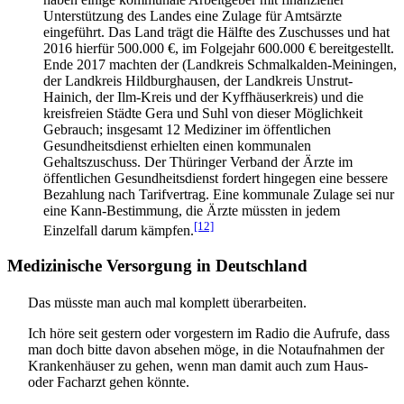
Unterstützung des Landes eine Zulage für Amtsärzte
eingeführt. Das Land trägt die Hälfte des Zuschusses und hat
2016 hierfür 500.000 €, im Folgejahr 600.000 € bereitgestellt.
Ende 2017 machten der (Landkreis Schmalkalden-Meiningen,
der Landkreis Hildburghausen, der Landkreis Unstrut-
Hainich, der Ilm-Kreis und der Kyffhäuserkreis) und die
kreisfreien Städte Gera und Suhl von dieser Möglichkeit
Gebrauch; insgesamt 12 Mediziner im öffentlichen
Gesundheitsdienst erhielten einen kommunalen
Gehaltszuschuss. Der Thüringer Verband der Ärzte im
öffentlichen Gesundheitsdienst fordert hingegen eine bessere
Bezahlung nach Tarifvertrag. Eine kommunale Zulage sei nur
eine Kann-Bestimmung, die Ärzte müssten in jedem
[12]
Einzelfall darum kämpfen.
Medizinische Versorgung in Deutschland
Das müsste man auch mal komplett überarbeiten.
Ich höre seit gestern oder vorgestern im Radio die Aufrufe, dass
man doch bitte davon absehen möge, in die Notaufnahmen der
Krankenhäuser zu gehen, wenn man damit auch zum Haus-
oder Facharzt gehen könnte.