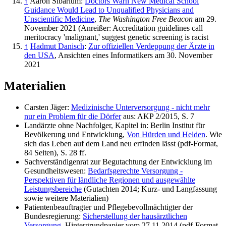
↑
Aaron Sibarium:
Doctors Warn New Medical School
Guidance Would Lead to Unqualified Physicians and
Unscientific Medicine
,
The Washington Free Beacon
am 29.
November 2021 (Anreißer: Accreditation guidelines call
meritocracy 'malignant,' suggest genetic screening is racist
↑
Hadmut Danisch
:
Zur offiziellen Verdeppung der Ärzte in
den USA
, Ansichten eines Informatikers am 30. November
2021
Materialien
Carsten Jäger:
Medizinische Unterversorgung - nicht mehr
nur ein Problem für die Dörfer
aus: AKP 2/2015, S. 7
Landärzte ohne Nachfolger, Kapitel in: Berlin Institut für
Bevölkerung und Entwicklung,
Von Hürden und Helden
. Wie
sich das Leben auf dem Land neu erfinden lässt (pdf-Format,
84 Seiten), S. 28 ff.
Sachverständigenrat zur Begutachtung der Entwicklung im
Gesundheitswesen:
Bedarfsgerechte Versorgung -
Perspektiven für ländliche Regionen und ausgewählte
Leistungsbereiche
(Gutachten 2014; Kurz- und Langfassung
sowie weitere Materialien)
Patientenbeauftragter und Pflegebevollmächtigter der
Bundesregierung:
Sicherstellung der hausärztlichen
Versorgung
, Hintergrundpapier vom 27.11.2014 (pdf-Format,