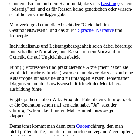
stünden also nun auf dem Standpunkt, dass das
Leistungs
­system
"bösartig" sei, und es für Rassen keine genetischen oder wissen­
schaftlichen Grundlagen gäbe.
Man verfolge da nun die Absicht der "Gleichheit im
Gesundheitswesen", und das durch
Sprache
,
Narrative
und
Konzepte.
Individualismus und Leistungs­bezogenheit seien dabei bösartige
und schädliche Narrative, und Rassen nur ein Vorwand für
Genetik, die auf Ungleichheit abziele.
Fünf (!) Professoren und praktizierende Ärzte (mehr haben sie
wohl nicht mehr gefunden) warnten nun davor, dass das auf eine
Katastrophe hinauslaufe und zu unfähigen Ärzten, fehlerhaften
Diagnosen und der Unwissen­schaftlichkeit der Mediziner­
ausbildung führe.
Es gibt ja diesen alten Witz: Fragt der Patient den Chirurgen, ob
er die Operation schon mal gemacht habe. "Ja", sagt der
Chirurg, "schon über hundert Mal - einmal muss sie ja
klappen..."
Demnächst kommt man dann zum
Quoten
­chirurg, den man
nicht prüfen durfte, und der dann noch eine vegane Ziege opfert,