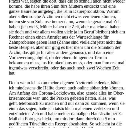
Praxis war, sagten die dort, dass die so schnell auch nicht wieder
komme, die habe ihren Sinn fürs Muttern entdeckt und eine
ganze Baureihe aufgelegt, die ist in Dauerproduktion. Warum
aber sollen solche Ärztinnen nicht etwas verdienen können,
indem sie von Zuhause immer dann, wenn sie gerade mal Zeit
haben (ich weiß, Mütter haben nie Zeit, aber manchmal haben
sie doch und vor allem wollen viele ja im Beruf bleiben) sich am
Rechner einen einen Anrufer aus der Warteschlange für
Zahnprobleme geben lässt (Zähne sind vielleicht jetzt nicht das
beste Beispiel, aber mir ging es hier mehr um die Situation der
Ärztin, das gilt ja für alles andere genauso), und dann eine
Vorbewertung abgibt, ob der einen dringenden Termin
bekommen muss, ins Krankenhaus muss, oder man ihm erst mal
irgendwas verschreibt, oder das auch noch zwei Wochen Zeit
hat.
Denn wenn ich so an meine eigenen Arzttermine denke, hätte
ich mindestens die Hälfte davon auch online abhandeln können.
Am Anfang des Corona-Lockdowns, also gerade alles im Ober­
krisen­modus war, und die Praxen gebeten hatten, alles, was
geht, telefonisch zu machen und nur dann zu kommen, wenn sie
einm das sagen, hatte ich tatsächlich mal einen verletzten und
entzündeten Zeh und habe meiner damaligen Hausärztin per E-
Mail ein Foto geschickt, um mir dort dann durch den 5 mm
geöffneten Türschlitz ein Rezept abzuholen. So schlecht ist die