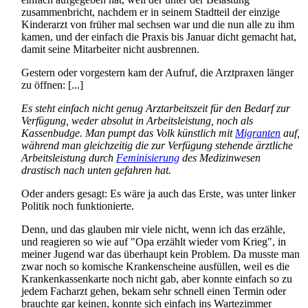
zusammenbricht, nachdem er in seinem Stadtteil der einzige
Kinderarzt von früher mal sechsen war und die nun alle zu ihm
kamen, und der einfach die Praxis bis Januar dicht gemacht hat,
damit seine Mitarbeiter nicht ausbrennen.
Gestern oder vorgestern kam der Aufruf, die Arztpraxen länger
zu öffnen: [...]
Es steht einfach nicht genug Arztarbeitszeit für den Bedarf zur
Verfügung, weder absolut in Arbeits­leistung, noch als
Kassenbudge. Man pumpt das Volk künstlich mit
Migranten
auf,
während man gleichzeitig die zur Verfügung stehende ärztliche
Arbeits­leistung durch
Feminisierung
des Medizinwesen
drastisch nach unten gefahren hat.
Oder anders gesagt: Es wäre ja auch das Erste, was unter linker
Politik noch funktionierte.
Denn, und das glauben mir viele nicht, wenn ich das erzähle,
und reagieren so wie auf "Opa erzählt wieder vom Krieg", in
meiner Jugend war das überhaupt kein Problem. Da musste man
zwar noch so komische Krankenscheine ausfüllen, weil es die
Kranken­kassen­karte noch nicht gab, aber konnte einfach so zu
jedem Facharzt gehen, bekam sehr schnell einen Termin oder
brauchte gar keinen, konnte sich einfach ins Wartezimmer