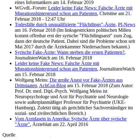
eines Informatikers am 14. Februar 2019
WGvdL-Forum:
Leider keine Fake News: Falsche Ärzte mit
Migrationshintergrund schon am Patienten
, Christine am 21.
Februar 2018 - 12:47 Uhr
Todesfälle durch unqualifizierte "Flüchtlings"-Ärzte
,
PI-News
am 16. Februar 2018 (Im linksgestrickten politischen Milieu
kommt offenbar erst der syrische "Flüchtlingsarzt" zum Zug,
dann der deutsche Patient. Dabei sind die Probleme schon seit
Mai 2017 durch die Ärztekammer Niedersachsen bekannt.)
Syrische Fake-Ärzte: Wann sterben die ersten Patienten?
,
JournalistenWatch am 16. Februar 2018
Leider keine Fake News: Falsche Ärzte mit
Migrationshintergrund schon am Patienten
, JournalistenWatch
am 15. Februar 2018
Wolfgang Meins:
Die große Angst vor Fake-Ärzten aus
Drittstaaten
,
AchGut-Blog
am 15. Februar 2018 (Zum Autor:
Prof. Dr. med. Dipl.-Psych. Wolfgang Meins ist
Neuropsychologe und Arzt für Psychiatrie und Neurologie
sowie außerplanmäßiger Professor für Psychiatrie (UKE-
Hamburg). Zuletzt tätig als gerichtlicher Sachverständiger im
sozial- und zivilrechtlichen Bereich.)
Vom Arztdasein in Amerika: Syrische Ärzte über syrische
"Ärzte"
, Ärzteblatt am 22. April 2016
Quelle