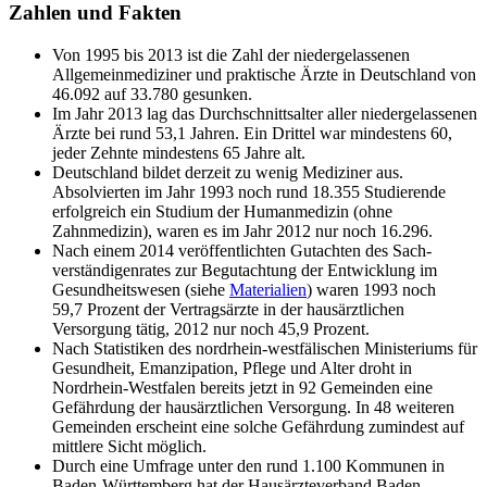
Zahlen und Fakten
Von 1995 bis 2013 ist die Zahl der niedergelassenen
Allgemein­mediziner und praktische Ärzte in Deutschland von
46.092 auf 33.780 gesunken.
Im Jahr 2013 lag das Durch­schnitts­alter aller nieder­gelassenen
Ärzte bei rund 53,1 Jahren. Ein Drittel war mindestens 60,
jeder Zehnte mindestens 65 Jahre alt.
Deutschland bildet derzeit zu wenig Mediziner aus.
Absolvierten im Jahr 1993 noch rund 18.355 Studierende
erfolgreich ein Studium der Humanmedizin (ohne
Zahnmedizin), waren es im Jahr 2012 nur noch 16.296.
Nach einem 2014 veröffentlichten Gutachten des Sach­
verständigen­rates zur Begutachtung der Entwicklung im
Gesundheits­wesen (siehe
Materialien
) waren 1993 noch
59,7 Prozent der Vertragsärzte in der hausärztlichen
Versorgung tätig, 2012 nur noch 45,9 Prozent.
Nach Statistiken des nordrhein-westfälischen Ministeriums für
Gesundheit, Emanzipation, Pflege und Alter droht in
Nordrhein-Westfalen bereits jetzt in 92 Gemeinden eine
Gefährdung der haus­ärztlichen Versorgung. In 48 weiteren
Gemeinden erscheint eine solche Gefährdung zumindest auf
mittlere Sicht möglich.
Durch eine Umfrage unter den rund 1.100 Kommunen in
Baden-Württemberg hat der Hausärzte­verband Baden-