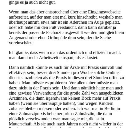
ginge es ja auch nicht gut.
Wenn man das aber entsprechend über eine Eingangs­webseite
aufbereitet, auf der man erst mal kurz hinschreibt, weshalb man
überhaupt anruft, etwa mir ist ein Äderchen im Auge geplatzt,
oder ich habe mir den Fuß verstaucht, dann kann darüber ja
bereits der passende Facharzt ausgewählt werden und gleich ein
Augenarzt oder eben Orthopäde dran sein, der die Sache
voreinschätzt.
Ich glaube, dass wenn man das ordentlich und effizient macht,
man damit mehr Arbeitszeit einspart, als es kostet.
Dann nämlich könnte es auch für Ärzte mit Praxis sinnvoll und
effektiver sein, besser drei Stunden pro Woche solche Online­
dienste anzubieten als die Praxis in diesen drei Stunden offen zu
haben. Man müsste es probieren. Vor allem aber müsste man
dazu nicht in der Praxis sein. Und dann nämlich hatte man auch
eine gewisse Verwendung für die große Zahl von ausgebildeten
Ärztinnen, die dann irgendwann keinen Bock mehr auf Praxis
haben (wenn sie überhaupt je hatten), und wegen Kindern
zuhause bleiben müssen oder wollen. Ich war mal in Berlin in
einer Zahnarztpraxis bei einer prima Zahnärztin, die dann
plötzlich verschwunden war, man sagte mir, die ist in
Mutterschaft. Als sie auch nach Jahren noch nicht wieder in der