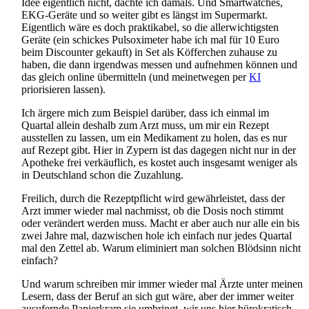
Idee eigentlich nicht, dachte ich damals. Und Smartwatches,
EKG-Geräte und so weiter gibt es längst im Supermarkt.
Eigentlich wäre es doch praktikabel, so die allerwichtigsten
Geräte (ein schickes Pulsoximeter habe ich mal für 10 Euro
beim Discounter gekauft) in Set als Köfferchen zuhause zu
haben, die dann irgendwas messen und aufnehmen können und
das gleich online übermitteln (und meinetwegen per
KI
priorisieren lassen).
Ich ärgere mich zum Beispiel darüber, dass ich einmal im
Quartal allein deshalb zum Arzt muss, um mir ein Rezept
ausstellen zu lassen, um ein Medikament zu holen, das es nur
auf Rezept gibt. Hier in Zypern ist das dagegen nicht nur in der
Apotheke frei verkäuflich, es kostet auch insgesamt weniger als
in Deutschland schon die Zuzahlung.
Freilich, durch die Rezeptpflicht wird gewährleistet, dass der
Arzt immer wieder mal nachmisst, ob die Dosis noch stimmt
oder verändert werden muss. Macht er aber auch nur alle ein bis
zwei Jahre mal, dazwischen hole ich einfach nur jedes Quartal
mal den Zettel ab. Warum eliminiert man solchen Blödsinn nicht
einfach?
Und warum schreiben mir immer wieder mal Ärzte unter meinen
Lesern, dass der Beruf an sich gut wäre, aber der immer weiter
ausufernde Papierkram sie umbringt, wir uns hier bürokratisch