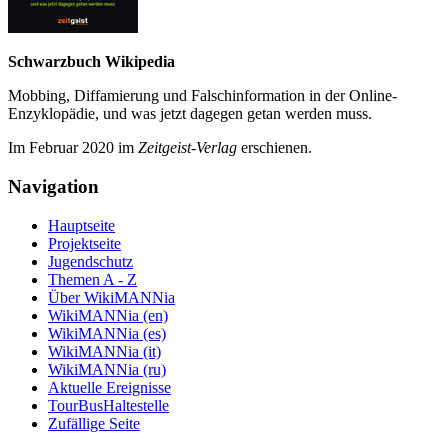
Schwarzbuch Wikipedia
Mobbing, Diffamierung und Falsch­information in der Online-
Enzyklo­pädie, und was jetzt da­gegen getan werden muss.
Im Februar 2020 im
Zeit­geist-Verlag
erschienen.
Navigation
Hauptseite
Projektseite
Jugendschutz
Themen A - Z
Über WikiMANNia
WikiMANNia (en)
WikiMANNia (es)
WikiMANNia (it)
WikiMANNia (ru)
Aktuelle Ereignisse
TourBusHaltestelle
Zufällige Seite