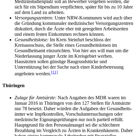
Medizin­studien­platz soll an Bewerber vergeben werden, die
sich für ein Stipendium verpflichten, später für bis zu 10 Jahre
auf dem Land zu arbeiten.
Versorgungszentren:
Unter NRW-Kommunen wird auch über
die Gründung kommunaler medizinischer Versorgungs­zentren
diskutiert, durch die Ärzte eher mit geregelten Arbeitszeiten
und einem festen Einkommen rechnen können.
Gesundheitslotse:
Im Kreis Steinfurt beschloss der
Kreisausschuss, die Stelle eines Gesundheits­lotsen im
Gesundheitsamt einzurichten. Von hier aus will man um die
Niederlassung junger Ärzte im Kreisgebiet werben.
Hausärzten sollen günstige Baugrund­stücke und
Unterstützung bei der Suche nach einer Kinderbetreuung
[11]
angeboten werden.
Thüringen
Zulage für Amtsärzte:
Nach Angaben des MDR waren im
Januar 2016 in Thüringen von den 127 Stellen für Amtsärzte
nur 78 besetzt. Daher würden die Aufgaben der Gesundheits­
ämter wie Impfkontrollen, Vorschul­unter­suchungen oder
medzinische Eignungs­prüfungen nur noch partiell erfüllt.
Hauptgrund für den Personalmangel sei die schlechtere
Bezahlung im Vergleich zu Ärzten in Krankenhäusern. Daher
haben einige kommunale Arbeitgeber mit finanzieller