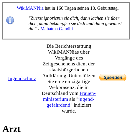
WikiMANNia
hat in 166 Tagen seinen 18. Geburtstag.
"Zuerst ignorieren sie dich, dann lachen sie über
dich, dann bekämpfen sie dich und dann gewinnst
du."
-
Mahatma Gandhi
Die Bericht­erstattung
WikiMANNias über
Vorgänge des
Zeitgeschehens dient der
staats­bürgerlichen
Aufklärung. Unterstützen
Jugendschutz
Sie eine einzig­artige
Webpräsenz, die in
Deutschland vom
Frauen­
ministerium
als "
jugend­
gefährdend
" indiziert
wurde.
Arzt