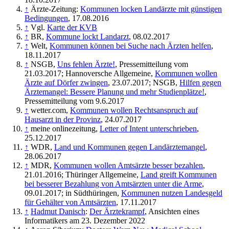
↑
Ärzte-Zeitung:
Kommunen locken Landärzte mit günstigen
Bedingungen
, 17.08.2016
↑
Vgl.
Karte der KVB
↑
BR,
Kommune lockt Landarzt
, 08.02.2017
↑
Welt,
Kommunen können bei Suche nach Ärzten helfen
,
18.11.2017
↑
NSGB,
Uns fehlen Ärzte!
, Pressemitteilung vom
21.03.2017; Hannoversche Allgemeine,
Kommunen wollen
Ärzte auf Dörfer zwingen
, 23.07.2017; NSGB,
Hilfen gegen
Ärztemangel: Bessere Planung und mehr Studienplätze!
,
Pressemitteilung vom 9.6.2017
↑
wetter.com,
Kommunen wollen Rechtsanspruch auf
Hausarzt in der Provinz
, 24.07.2017
↑
meine onlinezeitung,
Letter of Intent unterschrieben
,
25.12.2017
↑
WDR,
Land und Kommunen gegen Landärztemangel
,
28.06.2017
↑
MDR,
Kommunen wollen Amtsärzte besser bezahlen
,
21.01.2016; Thüringer Allgemeine,
Land greift Kommunen
bei besserer Bezahlung von Amtsärzten unter die Arme
,
09.01.2017; in Südthüringen,
Kommunen nutzen Landesgeld
für Gehälter von Amtsärzten
, 17.11.2017
↑
Hadmut Danisch
:
Der Ärztekrampf
, Ansichten eines
Informatikers am 23. Dezember 2022