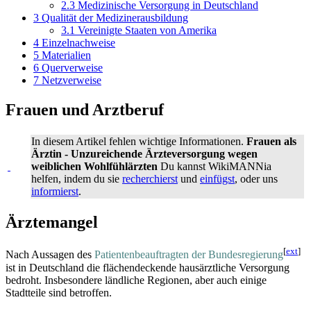
2.3
Medizinische Versorgung in Deutschland
3
Qualität der Medizinerausbildung
3.1
Vereinigte Staaten von Amerika
4
Einzelnachweise
5
Materialien
6
Querverweise
7
Netzverweise
Frauen und Arztberuf
In diesem Artikel fehlen wichtige Informationen.
Frauen als
Ärztin - Unzureichende Ärzteversorgung wegen
weiblichen Wohlfühlärzten
Du kannst WikiMANNia
helfen, indem du sie
recherchierst
und
einfügst
, oder uns
informierst
.
Ärztemangel
[
ext
]
Nach Aussagen des
Patientenbeauftragten der Bundesregierung
ist in Deutschland die flächendeckende hausärztliche Versorgung
bedroht. Insbesondere ländliche Regionen, aber auch einige
Stadtteile sind betroffen.