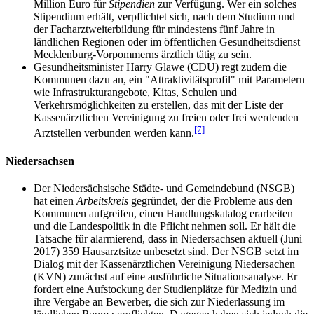
Million Euro für
Stipendien
zur Verfügung. Wer ein solches
Stipendium erhält, verpflichtet sich, nach dem Studium und
der Facharztweiterbildung für mindestens fünf Jahre in
ländlichen Regionen oder im öffentlichen Gesundheitsdienst
Mecklenburg-Vorpommerns ärztlich tätig zu sein.
Gesundheitsminister Harry Glawe (CDU) regt zudem die
Kommunen dazu an, ein "Attraktivitäts­profil" mit Parametern
wie Infra­struktur­angebote, Kitas, Schulen und
Verkehrsmöglichkeiten zu erstellen, das mit der Liste der
Kassenärztlichen Vereinigung zu freien oder frei werdenden
[7]
Arztstellen verbunden werden kann.
Niedersachsen
Der Niedersächsische Städte- und Gemeindebund (NSGB)
hat einen
Arbeitskreis
gegründet, der die Probleme aus den
Kommunen aufgreifen, einen Handlungs­katalog erarbeiten
und die Landespolitik in die Pflicht nehmen soll. Er hält die
Tatsache für alarmierend, dass in Niedersachsen aktuell (Juni
2017) 359 Hausarzt­sitze unbesetzt sind. Der NSGB setzt im
Dialog mit der Kassen­ärztlichen Vereinigung Niedersachen
(KVN) zunächst auf eine ausführliche Situationsanalyse. Er
fordert eine Aufstockung der Studienplätze für Medizin und
ihre Vergabe an Bewerber, die sich zur Niederlassung im