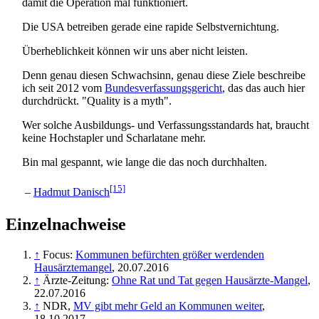
damit die Operation mal funktioniert.
Die USA betreiben gerade eine rapide Selbst­vernichtung.
Überheblichkeit können wir uns aber nicht leisten.
Denn genau diesen Schwachsinn, genau diese Ziele beschreibe
ich seit 2012 vom
Bundesverfassungsgericht
, das das auch hier
durchdrückt. "Quality is a myth".
Wer solche Ausbildungs- und Verfassungs­standards hat, braucht
keine Hochstapler und Scharlatane mehr.
Bin mal gespannt, wie lange die das noch durchhalten.
[15]
–
Hadmut Danisch
Einzelnachweise
↑
Focus:
Kommunen befürchten größer werdenden
Hausärztemangel
, 20.07.2016
↑
Ärzte-Zeitung:
Ohne Rat und Tat gegen Hausärzte-Mangel
,
22.07.2016
↑
NDR,
MV gibt mehr Geld an Kommunen weiter
,
18.10.2017