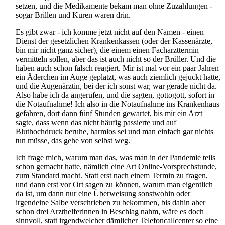
setzen, und die Medikamente bekam man ohne Zuzahlungen -
sogar Brillen und Kuren waren drin.
Es gibt zwar - ich komme jetzt nicht auf den Namen - einen
Dienst der gesetzlichen Krankenkassen (oder der Kassenärzte,
bin mir nicht ganz sicher), die einem einen Facharzt­termin
vermitteln sollen, aber das ist auch nicht so der Brüller. Und die
haben auch schon falsch reagiert. Mir ist mal vor ein paar Jahren
ein Äderchen im Auge geplatzt, was auch ziemlich gejuckt hatte,
und die Augenärztin, bei der ich sonst war, war gerade nicht da.
Also habe ich da angerufen, und die sagten, gottogott, sofort in
die Notaufnahme! Ich also in die Notaufnahme ins Krankenhaus
gefahren, dort dann fünf Stunden gewartet, bis mir ein Arzt
sagte, dass wenn das nicht häufig passierte und auf
Bluthochdruck beruhe, harmlos sei und man einfach gar nichts
tun müsse, das gehe von selbst weg.
Ich frage mich, warum man das, was man in der Pandemie teils
schon gemacht hatte, nämlich eine Art Online-Vorsprech­stunde,
zum Standard macht. Statt erst nach einem Termin zu fragen,
und dann erst vor Ort sagen zu können, warum man eigentlich
da ist, um dann nur eine Überweisung sonstwohin oder
irgendeine Salbe verschrieben zu bekommen, bis dahin aber
schon drei Arzthelferinnen in Beschlag nahm, wäre es doch
sinnvoll, statt irgendwelcher dämlicher Telefon­call­center so eine