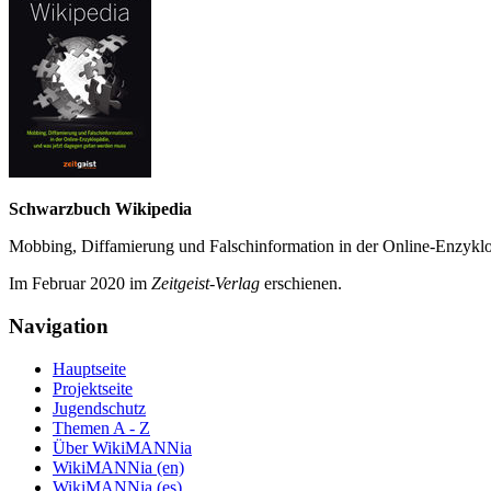
Schwarzbuch Wikipedia
Mobbing, Diffamierung und Falsch­information in der Online-Enzyklo­
Im Februar 2020 im
Zeit­geist-Verlag
erschienen.
Navigation
Hauptseite
Projektseite
Jugendschutz
Themen A - Z
Über WikiMANNia
WikiMANNia (en)
WikiMANNia (es)