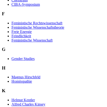
Chemtrails
CIBA-Symposium
F
Feministische Rechtswissenschaft
Feministische Wissenschaftstheorie
Freie Energie
Feindlichkeit
Feministische Wissenschaft
G
Gender Studies
H
Magnus Hirschfeld
Homöopathie
K
Helmut Kentler
Alfred Charles Kinsey