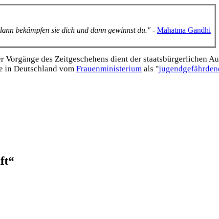
, dann bekämpfen sie dich und dann gewinnst du."
-
Mahatma Gandhi
Vorgänge des Zeitgeschehens dient der staats­bürgerlichen Aufk
e in Deutschland vom
Frauen­ministerium
als "
jugend­gefährden
ft“