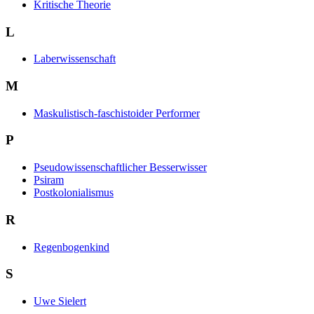
Kritische Theorie
L
Laberwissenschaft
M
Maskulistisch-faschistoider Performer
P
Pseudowissenschaftlicher Besserwisser
Psiram
Postkolonialismus
R
Regenbogenkind
S
Uwe Sielert