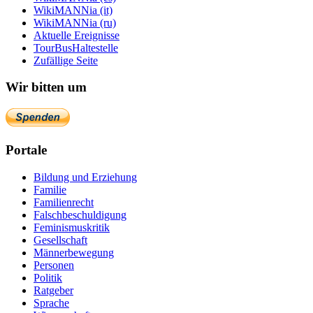
WikiMANNia (it)
WikiMANNia (ru)
Aktuelle Ereignisse
TourBusHaltestelle
Zufällige Seite
Wir bitten um
Portale
Bildung und Erziehung
Familie
Familienrecht
Falschbeschuldigung
Feminismuskritik
Gesellschaft
Männerbewegung
Personen
Politik
Ratgeber
Sprache